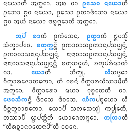
ᨶᨿᩮᩣᨲᩥ ᩋᨲ᩠ᨳᩮᩣ. ᩋᨳ ᩅᩣ
ᩑᩈᩮᩅ ᨶᨿᩮᩣ
ᨲᩥ
ᩑᩈᩮᩣ ᩍᩅ ᨶᨿᩮᩣ, ᩑᩈᩮᩣ ᩑᨲᩣᨴᩥᩈᩮᩣ ᨶᨿᩮᩣ
ᩍᩅ ᩋᨿᩴ ᨶᨿᩮᩣ ᨴᨭ᩠ᨮᨻ᩠ᨻᩮᩣᨲᩥ ᩋᨲ᩠ᨳᩮᩣ.
ᩋᨸᩥ ᨧᩣ
ᨲᩥ ᩑᨠᩴᩈᩮᨶ.
ᩑᨲ᩠ᨳᩣ
ᨲᩥ ᩍᨾᩈ᩠ᨾᩥᩴ
ᩈᩥᨠ᩠ᨡᩣᨸᨴᩮ.
ᨧᨲᩩᨠ᩠ᨠ
ᨶ᩠ᨲᩥ ᩑᨠᩣᩅᩣᩈᩑᨠᩣᨶᩩᨸᩈᨾ᩠ᨸᨶ᩠ᨶᩴ,
ᩑᨠᩣᩅᩣᩈᨶᩣᨶᩩᨸᩈᨾ᩠ᨸᨶ᩠ᨶᩴ, ᨶᩣᨶᩣᩅᩣᩈᩑᨠᩣᨶᩩᨸᩈᨾ᩠ᨸᨶ᩠ᨶᩴ,
ᨶᩣᨶᩣᩅᩣᩈᨶᩣᨶᩩᨸᩈᨾ᩠ᨸᨶ᩠ᨶᨶ᩠ᨲᩥ ᨧᨲᩩᩈᨾᩪᩉᩴ, ᨧᨲᩩᨸᩁᩥᨾᩣᨱᩴ
ᩅᩣ.
ᨿᩮᩣ
ᨲᩥ ᨽᩥᨠ᩠ᨡᩩ.
ᩉᩥ
ᩈᨴ᩠ᨴᩮᩣ
ᩅᩥᨲ᩠ᨳᩣᩁᨩᩮᩣᨲᨠᩮᩣ, ᨲᩴ ᩅᨧᨶᩴ ᩅᩥᨲ᩠ᨳᩣᩁᨿᩥᩔᩣᨾᩦᨲᩥ
ᩋᨲ᩠ᨳᩮᩣ, ᩅᩥᨲ᩠ᨳᩣᩁᩮᩣ ᨾᨿᩣ ᩅᩩᨧ᩠ᨧᨲᩮᨲᩥ ᩅᩣ.
ᨴᩮᩅᩈᩥᨠ
ᨶ᩠ᨲᩥ ᨴᩥᩅᩈᩮ ᨴᩥᩅᩈᩮ.
ᨱᩥᨠ
ᨸᨧ᩠ᨧᨿᩮᩣ ᩉᩥ
ᩅᩥᨧ᩠ᨨᨲ᩠ᨳᩅᩣᨧᨠᩮᩣ. ᨿᩮᩣᨸᩥ ᩈᩉᩈᩮᨿ᩠ᨿᩴ ᨠᨸ᩠ᨸᩮᨲᩥ,
ᨲᩔᩣᨸᩥ ᩌᨸᨲ᩠ᨲᩦᨲᩥ ᨿᩮᩣᨩᩮᨲᨻ᩠ᨻᩮᩣ.
ᨲᨲᩕᩣ
ᨲᩥ
‘‘ᨲᩥᩁᨧ᩠ᨨᩣᨶᨣᨲᩮᨶᩣᨸᩦ’’ᨲᩥ ᩅᨧᨶᩮ.