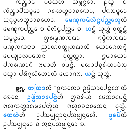
ᨠᩥᨬ᩠ᨧᩣᨸᩥ ᩅᨴᨲᩦᨲᩥ ᩈᨾ᩠ᨻᨶ᩠ᨵᩮᩣ. ᩑᨲ᩠ᨳ ᨧ
ᨠᩥᨬ᩠ᨧᩣᨸᩥᩈᨴ᩠ᨴᩮᩣ ᨣᩁᩉᨲ᩠ᨳᩅᩣᨧᨠᩮᩣ, ᨸᨶᩈᨴ᩠ᨴᩮᩣ
ᩋᨶᩩᨣ᩠ᨣᩉᨲ᩠ᨳᩅᩣᨧᨠᩮᩣ.
ᨾᩮᨱ᩠ᨯᨠᨾᩥᩃᩥᨶ᩠ᨴᨸᨬ᩠ᩉᩮᩈᩪ
ᨲᩥ
ᨾᩮᨱ᩠ᨯᨠᨸᨬ᩠ᩉᩮ ᨧ ᨾᩥᩃᩥᨶ᩠ᨴᨸᨬ᩠ᩉᩮ ᨧ.
ᨿ
ᨶ᩠ᨲᩥ ᩈᩩᨲ᩠ᨲᩴ ᩅᩩᨲ᩠ᨲᨶ᩠ᨲᩥ
ᩈᨾ᩠ᨻᨶ᩠ᨵᩮᩣ. ᩌᩁᨾ᩠ᨾᨱᨠᨳᩣ ᨻᩩᨴ᩠ᨵᩥᨠᨠᨳᩣ
ᨴᨱ᩠ᨯᨠᨠᨳᩣ ᨬᩣᨱᩅᨲ᩠ᨳᩩᨠᨳᩣᨲᩥ ᨿᩮᩣᨩᩮᨲᨻ᩠ᨻᩴ
ᨸᩮᨿ᩠ᨿᩣᩃᩅᩈᩮᨶ ᩅᩩᨲ᩠ᨲᨲ᩠ᨲᩣ. ᩍᨾᩣᨿᩮᩣ
ᨸᨠᩁᨱᩣᨶᩥ ᨶᩣᨾᩣᨲᩥ ᩅᨴᨶ᩠ᨲᩥ. ᨾᩉᩣᨸᨧ᩠ᨧᩁᩥᨿᩣᨴᩦᩈᩩ
ᩅᨲ᩠ᩅᩣ ᨸᩁᩥᨣ᩠ᨣᩉᩥᨲᩮᩣᨲᩥ ᨿᩮᩣᨩᨶᩣ.
ᨿ
ᨶ᩠ᨲᩥ ᩈᩩᨲ᩠ᨲᩴ.
.
ᨲᨲᩕᩣ
ᨲᩥ ‘‘ᩑᨠᨲᩮᩣ ᩏᨴ᩠ᨴᩥᩈᩣᨸᩮᨶ᩠ᨲᩮᩣ’’ᨲᩥ
᪔᪘
ᩅᨧᨶᩮ.
ᩏᨴ᩠ᨴᩥᩈᩣᨸᩮᨶ᩠ᨲᩦ
ᨲᩥ ᩌᨧᩁᩥᨿᩴ ᨴᩮᩈᩣᨸᩮᨶ᩠ᨲᩥ
ᨻᩉᩩᨠᨲ᩠ᨲᩣᩁᨾᨸᩮᨠ᩠ᨡᩥᨿ ᨻᩉᩩᩅᨧᨶᩅᩈᩮᨶ ᩅᩩᨲ᩠ᨲᩴ.
ᨲᩮᩉᩦ
ᨲᩥ ᩏᨸᩈᨾ᩠ᨸᨶ᩠ᨶᩣᨶᩩᨸᩈᨾ᩠ᨸᨶ᩠ᨶᩮᩉᩥ.
ᨴ᩠ᩅᩮᨸᩦ
ᨲᩥ
ᩏᨸᩈᨾ᩠ᨸᨶ᩠ᨶᩮᩣ ᨧ ᩋᨶᩩᨸᩈᨾ᩠ᨸᨶ᩠ᨶᩮᩣ ᨧ.