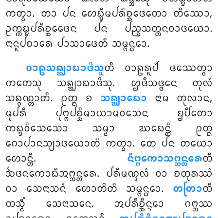
ᨠᨲ᩠ᩅᩣ. ᨲᩣ ᨸᨶ ᩉᩮᨭ᩠ᨮᩥᨾᨸᩁᩥᨧ᩠ᨨᩮᨴᨲᩮᩣ ᨲᩥᩔᩮᩣ,
ᩏᨠ᩠ᨠᨭ᩠ᨮᨸᩁᩥᨧ᩠ᨨᩮᨴᩮᨶ ᨸᨶ ᨸᨬ᩠ᨧᩈᨲ᩠ᨲᨶᩅᩣᨴᨿᩮᩣ.
ᨶᩣᨶᩪᨸᨧᩣᩁᩮ ᨸᩣᩈᩣᨴᩮᨲᩥ ᩈᨾ᩠ᨻᨶ᩠ᨵᩮᩣ.
ᩅᩣᩊᩈᨦ᩠ᨥᩣᨭᩣᨴᩦᩈᩪ
ᨲᩥ
ᩅᩣᩊᩁᩪᨸᩴ ᨴᩔᩮᨲ᩠ᩅᩣ
ᨠᨲᩮᩈᩩ ᩈᨦ᩠ᨥᩣᨭᩣᨴᩦᩈᩩ. ᩌᨴᩥᩈᨴ᩠ᨴᩮᨶ ᨲᩩᩃᩴ
ᩈᨦ᩠ᨣᨱ᩠ᩉᩣᨲᩥ. ᩑᨲ᩠ᨳ ᨧ
ᩈᨦ᩠ᨥᩣᨭᩮᩣ
ᨶᩣᨾ ᨲᩩᩃᩣᨶ,
ᨾᩩᨸᩁᩥ ᨸᩩᨻ᩠ᨻᨸᨧ᩠ᨨᩥᨾᩣᨿᩣᨾᩅᩈᩮᨶ ᨮᨸᩥᨲᩮᩣ
ᨠᨭ᩠ᨮᩅᩥᩈᩮᩈᩮᩣ ᩈᨾ᩠ᨾᩣ ᨥᨭᩮᨶ᩠ᨲᩥ ᩑᨲ᩠ᨳ
ᨣᩮᩣᨸᩣᨶᩈ᩠ᨿᩣᨴᨿᩮᩣᨲᩥ
ᨠᨲ᩠ᩅᩣ. ᨲᩮ ᨸᨶ ᨲᨿᩮᩣ
ᩉᩮᩣᨶ᩠ᨲᩥ.
ᨶᩥᨻ᩠ᨻᨠᩮᩣᩈᨻ᩠ᨽᨶ᩠ᨲᩁᩮ
ᨲᩥ
ᨨᨴᨶᨠᩮᩣᨭᩥᩋᨻ᩠ᨽᨶ᩠ᨲᩁᩮ. ᨸᩁᩥᨾᨱ᩠ᨯᩃᩴ ᩅᩣ ᨧᨲᩩᩁᩔᩴ
ᩅᩣ ᩈᩮᨶᩣᩈᨶᩴ ᩉᩮᩣᨲᩦᨲᩥ ᩈᨾ᩠ᨻᨶ᩠ᨵᩮᩣ.
ᨲᨲᩕᩣ
ᨲᩥ
ᨲᩈ᩠ᨾᩥᩴ ᩈᩮᨶᩣᩈᨶᩮ. ᩋᨸᩁᩥᨧ᩠ᨨᩥᨶ᩠ᨶᩮᩣ ᨣᨻ᩠ᨽᩔ