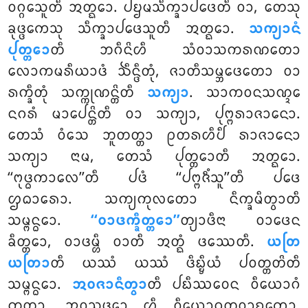
ᩅᨣ᩠ᨣᩮᩈᩪᨲᩥ ᩋᨲ᩠ᨳᩮᩣ. ᨸᨮᨾᩈᩥᨠ᩠ᨡᩣᨸᨴᩮᨲᩥ ᩅᩣ, ᨲᩮᩈᩩ
ᨡᩩᨴ᩠ᨴᨠᩮᩈᩩ ᩈᩥᨠ᩠ᨡᩣᨸᨴᩮᩈᩪᨲᩥ ᩋᨲ᩠ᨳᩮᩣ.
ᩈᨠ᩠ᨿᩣᨶᩴ
ᨸᩩᨲ᩠ᨲᩮᩣ
ᨲᩥ ᨽᨣᩥᨶᩦᩉᩥ ᩈᩴᩅᩣᩈᨠᩁᨱᨲᩮᩣ
ᩃᩮᩣᨠᨾᩁᩥᨿᩣᨴᩴ ᨨᩥᨶ᩠ᨴᩥᨲᩩᩴ, ᨩᩣᨲᩥᩈᨾ᩠ᨽᩮᨴᨲᩮᩣ ᩅᩣ
ᩁᨠ᩠ᨡᩥᨲᩩᩴ ᩈᨠ᩠ᨠᩩᨱᨶ᩠ᨲᩦᨲᩥ
ᩈᨠ᩠ᨿᩣ
. ᩈᩣᨠᩅᨶᩈᨱ᩠ᨯᩮ
ᨶᨣᩁᩴ ᨾᩣᨸᩮᨶ᩠ᨲᩦᨲᩥ ᩅᩣ ᩈᨠ᩠ᨿᩣ, ᨸᩩᨻ᩠ᨻᩁᩣᨩᩣᨶᩮᩣ.
ᨲᩮᩈᩴ ᩅᩴᩈᩮ ᨽᩪᨲᨲ᩠ᨲᩣ ᩑᨲᩁᩉᩥᨸᩥ ᩁᩣᨩᩣᨶᩮᩣ
ᩈᨠ᩠ᨿᩣ ᨶᩣᨾ, ᨲᩮᩈᩴ ᨸᩩᨲ᩠ᨲᩮᩣᨲᩥ ᩋᨲ᩠ᨳᩮᩣ.
‘‘ᨻᩩᨴ᩠ᨵᨠᩣᩃᩮ’’ᨲᩥ ᨸᨴᩴ ‘‘ᨸᨻ᩠ᨻᨩᩥᩴᩈᩪ’’ᨲᩥ ᨸᨴᩮ
ᩌᨵᩣᩁᩮᩣ. ᩈᨠ᩠ᨿᨠᩩᩃᨲᩮᩣ ᨶᩥᨠ᩠ᨡᨾᩥᨲ᩠ᩅᩣᨲᩥ
ᩈᨾ᩠ᨻᨶ᩠ᨵᩮᩣ.
‘‘ᩅᩣᨴᨠ᩠ᨡᩥᨲ᩠ᨲᩮᩣ’’
ᨲ᩠ᨿᩣᨴᩥᨶᩣ ᩅᩣᨴᩮᨶ
ᨡᩥᨲ᩠ᨲᩮᩣ, ᩅᩣᨴᨾ᩠ᩉᩥ ᩅᩣᨲᩥ ᩋᨲ᩠ᨳᩴ ᨴᩔᩮᨲᩥ.
ᨿᨲᩕ
ᨿᨲᩕᩣ
ᨲᩥ ᨿᩔᩴ ᨿᩔᩴ ᨴᩥᨭ᩠ᨮᩥᨿᩴ ᨸᩅᨲ᩠ᨲᨲᩦᨲᩥ
ᩈᨾ᩠ᨻᨶ᩠ᨵᩮᩣ.
ᩋᩅᨩᩣᨶᩥᨲ᩠ᩅᩣ
ᨲᩥ ᨸᨭᩥᩔᩅᩮᨶ ᩅᩥᨿᩮᩣᨣᩴ
ᨠᨲ᩠ᩅᩣ. ᩋᩅᩈᨴ᩠ᨴᩮᩣ ᩉᩥ ᩅᩥᨿᩮᩣᨣᨲ᩠ᨳᩅᩣᨧᨠᩮᩣ.