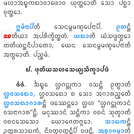
ᨾᩉᩣᩋᨭ᩠ᨮᨠᨳᩣᩅᩣᨴᩮᩣᩅ ᨿᩩᨲ᩠ᨲᩮᩣᨲᩥ ᩈᩮᩣ ᨸᨧ᩠ᨨᩣ
ᩅᩩᨲ᩠ᨲᩮᩣ.
ᩍᨾᩥᨶᩣᨸᩦ
ᨲᩥ ᩈᩮᨶᨾ᩠ᨻᨾᨱ᩠ᨯᨸᩮᨶᩣᨸᩥ.
ᩑᨲ
ᨶ᩠ᨲᩥ
📜
ᨩᨣᨲᩥᨿᩣ ᩋᨸᩁᩥᨠ᩠ᨡᩥᨲ᩠ᨲᨲᩴ.
ᨿᨳᩣ
ᨲᩥ ᨿᩴᩈᨴ᩠ᨴᨲ᩠ᨳᩮᩣ
ᨲᨲᩥᨿᨶ᩠ᨲᨶᩥᨸᩣᨲᩮᩣ, ᨿᩮᨶ ᩈᩮᨶᨾ᩠ᨻᨾᨱ᩠ᨯᨸᩮᨶᩣᨲᩥ
ᩋᨲ᩠ᨳᩮᩣᨲᩥ. ᨸᨬ᩠ᨧᨾᩴ.
᪖. ᨴᩩᨲᩥᨿᩈᩉᩈᩮᨿ᩠ᨿᩈᩥᨠ᩠ᨡᩣᨸᨴᩴ
. ᨨᨭ᩠ᨮᩮ ᩌᨣᨶ᩠ᨲᩩᨠᩣ ᩅᩈᨶ᩠ᨲᩥ ᩑᨲ᩠ᨳᩣᨲᩥ
᪕᪕
ᩌᩅᩈᨳᩮᩣ,
ᩌᩅᩈᨳᩮᩣ ᨧ ᩈᩮᩣ ᩋᨣᩣᩁᨬ᩠ᨧᩮᨲᩥ
ᩌᩅᩈᨳᩣᨣᩣᩁ
ᨶ᩠ᨲᩥ ᨴᩔᩮᨶ᩠ᨲᩮᩣ ᩌᩉ ‘‘ᩌᨣᨶ᩠ᨲᩩᨠᩣᨶᩴ
ᩅᩈᨶᩣᨣᩣᩁ’’ᨶ᩠ᨲᩥ. ᨾᨶᩩᩔᩣᨶᩴ ᩈᨶ᩠ᨲᩥᨠᩣ ᩅᨧᨶᩴ ᩈᩩᨲ᩠ᩅᩣᨲᩥ
ᩅᨧᨶᩈᩮᩈᩮᩣ ᨿᩮᩣᨩᩮᨲᨻ᩠ᨻᩮᩣ.
ᩈᩣᨭᨠ
ᨶ᩠ᨲᩥ
ᩏᨲ᩠ᨲᩁᩈᩣᨭᨠᩴ, ᨶᩥᩅᨲ᩠ᨳᩅᨲ᩠ᨳᨶ᩠ᨲᩥᨸᩥ ᩅᨴᨶ᩠ᨲᩥ.
ᩋᨧ᩠ᨧᩣᨣᨾ᩠ᨾᩣ
ᨲᩥ