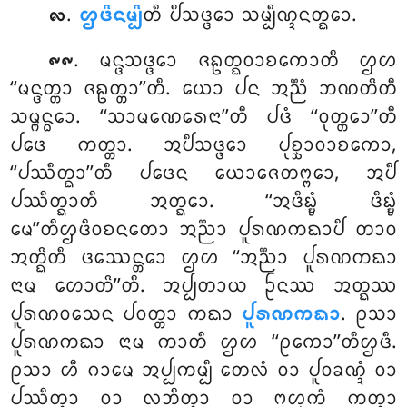
.
ᩌᨴᩦᨶᨾ᩠ᨸᩦ
ᨲᩥ ᨸᩥᩈᨴ᩠ᨴᩮᩣ ᩈᨾ᩠ᨸᩥᨱ᩠ᨯᨶᨲ᩠ᨳᩮᩣ.
᪙
. ᨾᨶ᩠ᨴᩈᨴ᩠ᨴᩮᩣ ᨩᩊᨲ᩠ᨳᩅᩣᨧᨠᩮᩣᨲᩥ ᩌᩉ
᪑᪑
‘‘ᨾᨶ᩠ᨴᨲ᩠ᨲᩣ ᨩᩊᨲ᩠ᨲᩣ’’ᨲᩥ. ᨿᩮᩣ ᨸᨶ ᩋᨬ᩠ᨬᩴ ᨽᨱᨲᩦᨲᩥ
ᩈᨾ᩠ᨻᨶ᩠ᨵᩮᩣ. ‘‘ᩈᩣᨾᨱᩮᩁᩮᨶᩣ’’ᨲᩥ ᨸᨴᩴ ‘‘ᩅᩩᨲ᩠ᨲᩮᩣ’’ᨲᩥ
ᨸᨴᩮ ᨠᨲ᩠ᨲᩣ. ᩋᨸᩥᩈᨴ᩠ᨴᩮᩣ ᨸᩩᨧ᩠ᨨᩣᩅᩣᨧᨠᩮᩣ,
‘‘ᨸᩔᩥᨲ᩠ᨳᩣ’’ᨲᩥ ᨸᨴᩮᨶ ᨿᩮᩣᨩᩮᨲᨻ᩠ᨻᩮᩣ, ᩋᨸᩥ
ᨸᩔᩥᨲ᩠ᨳᩣᨲᩥ ᩋᨲ᩠ᨳᩮᩣ. ‘‘ᩋᨴᩥᨭ᩠ᨮᩴ ᨴᩥᨭ᩠ᨮᩴ
ᨾᩮ’’ᨲᩥᩌᨴᩥᩅᨧᨶᨲᩮᩣ ᩋᨬ᩠ᨬᩣ ᨸᩪᩁᨱᨠᨳᩣᨸᩥ ᨲᩣᩅ
ᩋᨲ᩠ᨳᩦᨲᩥ ᨴᩔᩮᨶ᩠ᨲᩮᩣ ᩌᩉ ‘‘ᩋᨬ᩠ᨬᩣ ᨸᩪᩁᨱᨠᨳᩣ
ᨶᩣᨾ ᩉᩮᩣᨲᩦ’’ᨲᩥ. ᩋᨸ᩠ᨸᨲᩣᨿ ᩐᨶᩔ ᩋᨲ᩠ᨳᩔ
ᨸᩪᩁᨱᩅᩈᩮᨶ ᨸᩅᨲ᩠ᨲᩣ ᨠᨳᩣ
ᨸᩪᩁᨱᨠᨳᩣ
. ᩑᩈᩣ
ᨸᩪᩁᨱᨠᨳᩣ
ᨶᩣᨾ ᨠᩣᨲᩥ ᩌᩉ ‘‘ᩑᨠᩮᩣ’’ᨲᩥᩌᨴᩥ.
ᩑᩈᩣ ᩉᩥ ᨣᩣᨾᩮ ᩋᨸ᩠ᨸᨠᨾ᩠ᨸᩥ ᨲᩮᩃᩴ ᩅᩣ ᨸᩪᩅᨡᨱ᩠ᨯᩴ ᩅᩣ
ᨸᩔᩥᨲ᩠ᩅᩣ ᩅᩣ ᩃᨽᩥᨲ᩠ᩅᩣ ᩅᩣ ᨻᩉᩩᨠᩴ ᨠᨲ᩠ᩅᩣ