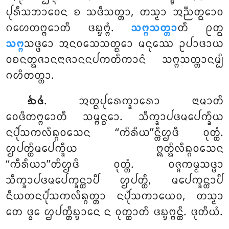
ᨸᩩᩁᩥᩈᨽᩣᩅᩮᨶ ᨧ ᩈᨴᩥᩈᨲ᩠ᨲᩣ, ᨲᩈ᩠ᨾᩣ ᩋᨬ᩠ᨬᨲ᩠ᨳᩮᩣᩅ
ᨣᩉᩮᨲᨻ᩠ᨻᩮᩣᨲᩥ ᨴᨭ᩠ᨮᨻ᩠ᨻᩴ.
ᩈᨻ᩠ᨻᩈᨲ᩠ᨲᩣ
ᨲᩥ ᩑᨲ᩠ᨳ
ᩈᨻ᩠ᨻ
ᩈᨴ᩠ᨴᩮᩣ ᩋᨶᩅᩈᩮᩈᨲ᩠ᨳᩮᩣ ᨾᨶᩩᩔᩮ ᩏᨸᩣᨴᩣᨿ
ᩅᨧᨶᨲ᩠ᨳᨩᩣᨶᨶᩣᨩᩣᨶᨶᨸᨠᨲᩥᨠᩣᨶᩴ ᩈᨻ᩠ᨻᩈᨲ᩠ᨲᩣᨶᨾ᩠ᨸᩥ
ᨣᩉᩥᨲᨲ᩠ᨲᩣ.
. ᩋᨲ᩠ᨳᨸᩩᩁᩮᨠ᩠ᨡᩣᩁᩮᩣ ᨶᩣᨾᩣᨲᩥ
᪓᪕
ᩅᩮᨴᩥᨲᨻ᩠ᨻᩮᩣᨲᩥ ᩈᨾ᩠ᨻᨶ᩠ᨵᩮᩣ. ᩈᩥᨠ᩠ᨡᩣᨸᨴᨾᨸᩮᨠ᩠ᨡᩥᨿ
ᨶᨸᩩᩴᩈᨠᩃᩥᨦ᩠ᨣᩅᩈᩮᨶ ‘‘ᨠᩥᩁᩥᨿ’’ᨶ᩠ᨲᩥᩌᨴᩥ ᩅᩩᨲ᩠ᨲᩴ.
ᩌᨸᨲ᩠ᨲᩥᨾᨸᩮᨠ᩠ᨡᩥᨿ ᩍᨲ᩠ᨳᩥᩃᩥᨦ᩠ᨣᩅᩈᩮᨶ
‘‘ᨠᩥᩁᩥᨿᩣ’’ᨲᩥᩌᨴᩥ ᩅᩩᨲ᩠ᨲᩴ. ᩅᨩ᩠ᨩᨠᨾ᩠ᨾᩈᨴ᩠ᨴᩣ
ᩈᩥᨠ᩠ᨡᩣᨸᨴᨾᨸᩮᨠ᩠ᨡᨶ᩠ᨲᩣᨸᩥ ᩌᨸᨲ᩠ᨲᩥ, ᨾᨸᩮᨠ᩠ᨡᨶ᩠ᨲᩣᨸᩥ
ᨶᩥᨿᨲᨶᨸᩩᩴᩈᨠᩃᩥᨦ᩠ᨣᨲ᩠ᨲᩣ ᨶᨸᩩᩴᩈᨠᩣᨿᩮᩅ, ᨲᩈ᩠ᨾᩣ
ᨲᩮ ᨴ᩠ᩅᩮ ᩌᨸᨲ᩠ᨲᩥᨭ᩠ᨮᩣᨶᩮ ᨶ ᩅᩩᨲ᩠ᨲᩣᨲᩥ ᨴᨭ᩠ᨮᨻ᩠ᨻᨶ᩠ᨲᩥ. ᨴᩩᨲᩥᨿᩴ.