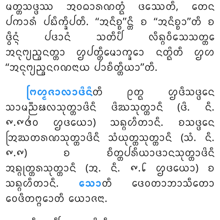
ᨾᨲ᩠ᨲᩈᨴ᩠ᨴᩔ ᩋᩅᨵᩣᩁᨱᨲ᩠ᨳᩴ ᨴᩔᩮᨲᩥ, ᨲᩮᨶ
ᨸᨠᩣᩁᩴ ᨸᨭᩥᨠ᩠ᨡᩥᨸᨲᩥ. ‘‘ᩋᨶᩥᨧ᩠ᨧ’’ᨶ᩠ᨲᩥ ᨧ ‘‘ᩋᨶᩥᨧ᩠ᨧᩣ’’ᨲᩥ ᨧ
ᨴ᩠ᩅᩥᨶ᩠ᨶᩴ ᨸᨴᩣᨶᩴ ᩈᨲᩥᨸᩥ ᩃᩥᨦ᩠ᨣᩅᩥᩈᩮᩈᨲ᩠ᨲᩮ
ᩋᨶᩩᨻ᩠ᨿᨬ᩠ᨩᨶᨲ᩠ᨲᩣ ᩌᨸᨲ᩠ᨲᩥᨾᩮᩣᨠ᩠ᨡᩮᩣ ᨶᨲ᩠ᨳᩦᨲᩥ ᩌᩉ
‘‘ᩋᨶᩩᨻ᩠ᨿᨬ᩠ᨩᨶᨣᨱᨶᩣᨿ ᨸᩣᨧᩥᨲ᩠ᨲᩥᨿᩣ’’ᨲᩥ.
ᨻᩕᩉ᩠ᨾᨩᩣᩃᩣᨴᩦᨶᩦ
ᨲᩥ
ᩑᨲ᩠ᨳ ᩌᨴᩥᩈᨴ᩠ᨴᩮᨶ
ᩈᩣᨾᨬ᩠ᨬᨹᩃᩈᩩᨲ᩠ᨲᩣᨴᩦᨶᩥ ᨴᩦᨥᩈᩩᨲ᩠ᨲᩣᨶᩥ (ᨴᩦ. ᨶᩥ.
᪑.᪑᪕᪐ ᩌᨴᨿᩮᩣ) ᩈᨦ᩠ᨣᩉᩥᨲᩣᨶᩥ. ᨧᩈᨴ᩠ᨴᩮᨶ
ᩒᨥᨲᩁᨱᩈᩩᨲ᩠ᨲᩣᨴᩦᨶᩥ ᩈᩴᨿᩩᨲ᩠ᨲᩈᩩᨲ᩠ᨲᩣᨶᩥ (ᩈᩴ. ᨶᩥ.
᪑.᪑) ᨧ ᨧᩥᨲ᩠ᨲᨸᩁᩥᨿᩣᨴᩣᨶᩈᩩᨲ᩠ᨲᩣᨴᩦᨶᩥ
ᩋᨦ᩠ᨣᩩᨲ᩠ᨲᩁᩈᩩᨲ᩠ᨲᩣᨶᩥ (ᩋ. ᨶᩥ. ᪑.᪒ ᩌᨴᨿᩮᩣ) ᨧ
ᩈᨦ᩠ᨣᩉᩥᨲᩣᨶᩥ.
ᩈᩮᩣ
ᨲᩥ ᨴᩮᩅᨲᩣᨽᩣᩈᩥᨲᩮᩣ
ᩅᩮᨴᩥᨲᨻ᩠ᨻᩮᩣᨲᩥ ᨿᩮᩣᨩᨶᩣ.