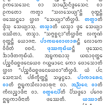
ᩑᨠᩈᩮᩈᩮᨶ ᩅᩣ ᩈᩣᨾᨬ᩠ᨬᨶᩥᨴ᩠ᨴᩮᩈᩮᨶ ᩅᩣ
ᩑᨠᨲᩮᩣ ᨠᨲ᩠ᩅᩣ ‘‘ᩈᩉᩈᩮᨿ᩠ᨿ’’ᨶ᩠ᨲᩥ ᩅᩩᨲ᩠ᨲᨶ᩠ᨲᩥ
ᨴᩔᩮᨶ᩠ᨲᩮᩣ ᩌᩉ ‘‘ᩈᩮᨿ᩠ᨿᩣ’’ᨲᩥᩌᨴᩥ.
ᨲᨲ᩠ᨳᩣ
ᨲᩥ
ᨴ᩠ᩅᩦᩈᩩ ᩈᩮᨿ᩠ᨿᩣᩈᩩ.
ᨲᩈ᩠ᨾᩣ
ᨲᩥ ᨿᩈ᩠ᨾᩣ ᨴ᩠ᩅᩮ ᩈᩮᨿ᩠ᨿᩣ
ᨴᩔᩥᨲᩣ, ᨲᩈ᩠ᨾᩣ. ‘‘ᩈᨻ᩠ᨻᨧ᩠ᨨᨶ᩠ᨶᩣ’’ᨲᩥᩌᨴᩥᨶᩣ ᩃᨠ᩠ᨡᨱᩴ
ᩅᩩᨲ᩠ᨲᨶ᩠ᨲᩥ ᨿᩮᩣᨩᨶᩣ.
ᨸᩣᨠᨭᩅᩮᩣᩉᩣᩁ
ᨶ᩠ᨲᩥ ᩃᩮᩣᨠᩮ
ᩅᩥᨴᩥᨲᩴ ᩅᨧᨶᩴ.
ᨴᩩᩔᨠᩩᨭᩥᨿ
ᨶ᩠ᨲᩥ ᨴᩩᩔᩮᨶ
ᨨᩣᨴᩥᨲᨠᩩᨭᩥᨿᩴ. ᩋᨭ᩠ᨮᨠᨳᩣᩈᩩ ᨿᨳᩣᩅᩩᨲ᩠ᨲᩮ
ᨸᨬ᩠ᨧᩅᩥᨵᨧ᩠ᨨᨴᨶᩮᨿᩮᩅ ᨣᨿ᩠ᩉᨾᩣᨶᩮ ᨠᩮᩣ ᨴᩮᩣᩈᩮᩣᨲᩥ
ᩌᩉ ‘‘ᨸᨬ᩠ᨧᩅᩥᨵᨧ᩠ᨨᨴᨶᩮᨿᩮᩅᩣ’’ᨲᩥᩌᨴᩥ. ᨿᩴ ᨸᨶ
ᩈᩮᨶᩣᩈᨶᩴ ᨸᩁᩥᨠ᩠ᨡᩥᨲ᩠ᨲᨶ᩠ᨲᩥ ᩈᨾ᩠ᨻᨶ᩠ᨵᩮᩣ.
ᨸᩣᨠᩣᩁᩮᨶ
ᩅᩣ
ᨲᩥ ᩍᨭ᩠ᨮᨠᩈᩥᩃᩣᨴᩣᩁᩩᨶᩣ ᩅᩣ.
ᩋᨬ᩠ᨬᩮᨶ ᩅᩣ
ᨲᩥ
ᨠᩥᩃᨬ᩠ᨩᩣᨴᩥᨶᩣ ᩅᩣ.
ᩅᨲ᩠ᨳᩮᨶᨸᩦ
ᨲᩥ ᨸᩥᩈᨴ᩠ᨴᩮᩣ ᨸᨣᩮᩅ
ᩍᨭ᩠ᨮᨠᩣᨴᩥᨶᩣᨲᩥ ᨴᩔᩮᨲᩥ.
ᨿᩔᩣ
ᨲᩥ