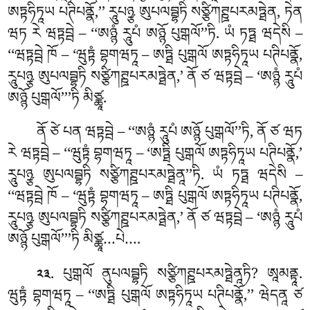
ཨཏྟཧིཏཱཡ པཊིཔནྣོ,’’ རཱུཔཉྩ ཨུཔལབྦྷཏི སཙྩིཀཊྛཔརམཏྠེན, ཏེན
ཝཏ རེ ཝཏྟབྦེ – ‘‘ཨཉྙཾ རཱུཔཾ ཨཉྙོ པུགྒལོ’’ཏི. ཡཾ ཏཏྠ ཝདེསི –
‘‘ཝཏྟབྦེ ཁོ – ‘ཝུཏྟཾ བྷགཝཏཱ – ཨཏྠི པུགྒལོ ཨཏྟཧིཏཱཡ
པཊིཔནྣོ,
རཱུཔཉྩ ཨུཔལབྦྷཏི སཙྩིཀཊྛཔརམཏྠེན,’ ནོ ཙ ཝཏྟབྦེ – ‘ཨཉྙཾ རཱུཔཾ
ཨཉྙོ པུགྒལོ’’’ཏི མིཙྪཱ.
ནོ
ཙེ པན ཝཏྟབྦེ – ‘‘ཨཉྙཾ རཱུཔཾ ཨཉྙོ པུགྒལོ’’ཏི, ནོ ཙ ཝཏ
རེ ཝཏྟབྦེ – ‘‘ཝུཏྟཾ བྷགཝཏཱ – ‘ཨཏྠི པུགྒལོ ཨཏྟཧིཏཱཡ པཊིཔནྣོ,’
རཱུཔཉྩ ཨུཔལབྦྷཏི སཙྩིཀཊྛཔརམཏྠེནཱ’’ཏི. ཡཾ ཏཏྠ ཝདེསི –
‘‘ཝཏྟབྦེ ཁོ – ‘ཝུཏྟཾ བྷགཝཏཱ – ཨཏྠི པུགྒལོ ཨཏྟཧིཏཱཡ པཊིཔནྣོ,
རཱུཔཉྩ ཨུཔལབྦྷཏི
སཙྩིཀཊྛཔརམཏྠེན,’ ནོ ཙ ཝཏྟབྦེ – ‘ཨཉྙཾ རཱུཔཾ
ཨཉྙོ པུགྒལོ’’’ཏི མིཙྪཱ…པེ….
. པུགྒལོ
ནུཔལབྦྷཏི སཙྩིཀཊྛཔརམཏྠེནཱཏི? ཨཱམནྟཱ.
༢༣
ཝུཏྟཾ བྷགཝཏཱ – ‘‘ཨཏྠི པུགྒལོ ཨཏྟཧིཏཱཡ པཊིཔནྣོ,’’ ཝེདནཱ ཙ