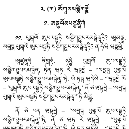
༢. (ཀ) ཨོཀཱསསཙྩིཀཊྛོ
༡. ཨནུལོམཔཙྩནཱིཀཾ
. པུགྒལོ
ཨུཔལབྦྷཏི སཙྩིཀཊྛཔརམཏྠེནཱཏི? ཨཱམནྟཱ.
༡༡
སབྦཏྠ པུགྒལོ ཨུཔལབྦྷཏི སཙྩིཀཊྛཔརམཏྠེནཱཏི? ན ཧེཝཾ ཝཏྟབྦེ.
ཨཱཛཱནཱཧི
ནིགྒཧཾ. ཧཉྩི པུགྒལོ ཨུཔལབྦྷཏི
སཙྩིཀཊྛཔརམཏྠེན, ཏེན ཝཏ རེ ཝཏྟབྦེ – ‘‘སབྦཏྠ པུགྒལོ
ཨུཔལབྦྷཏི སཙྩིཀཊྛཔརམཏྠེནཱ’’ཏི. ཡཾ ཏཏྠ ཝདེསི – ‘‘ཝཏྟབྦེ ཁོ
– ‘པུགྒལོ ཨུཔལབྦྷཏི སཙྩིཀཊྛཔརམཏྠེན,’ ནོ ཙ ཝཏྟབྦེ – ‘སབྦཏྠ
པུགྒལོ ཨུཔལབྦྷཏི སཙྩིཀཊྛཔརམཏྠེནཱ’’’ཏི མིཙྪཱ.
ནོ
ཙེ པན ཝཏྟབྦེ – ‘‘སབྦཏྠ པུགྒལོ ཨུཔལབྦྷཏི
སཙྩིཀཊྛཔརམཏྠེནཱ’’ཏི, ནོ ཙ ཝཏ རེ ཝཏྟབྦེ – ‘‘པུགྒལོ