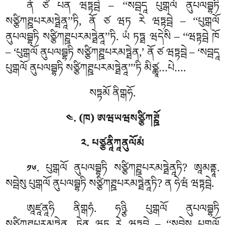
ནོ ཙེ པན ཝཏྟབྦེ – ‘‘སབྦདཱ པུགྒལོ ནུཔལབྦྷཏི
སཙྩིཀཊྛཔརམཏྠེནཱ’’ཏི, ནོ ཙ ཝཏ རེ ཝཏྟབྦེ – ‘‘པུགྒལོ
ནུཔལབྦྷཏི སཙྩིཀཊྛཔརམཏྠེནཱ’’ཏི. ཡཾ ཏཏྠ ཝདེསི – ‘‘ཝཏྟབྦེ ཁོ
– ‘པུགྒལོ ནུཔལབྦྷཏི སཙྩིཀཊྛཔརམཏྠེན,’ ནོ ཙ ཝཏྟབྦེ – ‘སབྦདཱ
པུགྒལོ ནུཔལབྦྷཏི སཙྩིཀཊྛཔརམཏྠེནཱ’’’ཏི མིཙྪཱ…པེ….
སཏྟམོ ནིགྒཧོ.
༤. (ཁ) ཨཝཡཝསཙྩིཀཊྛོ
༢. པཙྩནཱིཀཱནུལོམཾ
. པུགྒལོ
ནུཔལབྦྷཏི སཙྩིཀཊྛཔརམཏྠེནཱཏི? ཨཱམནྟཱ.
༡༦
སབྦེསུ པུགྒལོ ནུཔལབྦྷཏི སཙྩིཀཊྛཔརམཏྠེནཱཏི? ན ཧེཝཾ ཝཏྟབྦེ.
ཨཱཛཱནཱཧི
ནིགྒཧཾ. ཧཉྩི པུགྒལོ ནུཔལབྦྷཏི