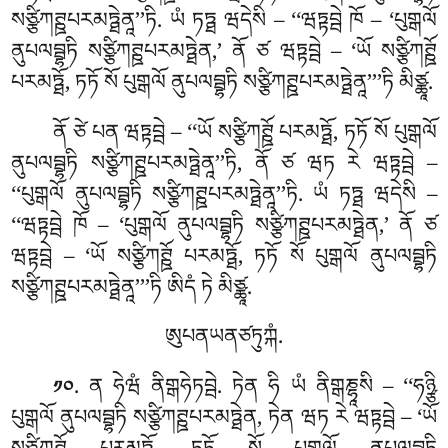
སཙྩིཀཊྛཔརམཏྠེནཱ’’ཏི. ཡཾ ཏཏྠ ཝདེསི – ‘‘ཝཏྟབྦེ ཁོ – ‘པུགྒལོ
ནུཔལབྦྷཏི
སཙྩིཀཊྛཔརམཏྠེན,’ ནོ ཙ ཝཏྟབྦེ – ‘ཡོ སཙྩིཀཊྛོ
པརམཏྠོ, ཏཏོ སོ པུགྒལོ ནུཔལབྦྷཏི སཙྩིཀཊྛཔརམཏྠེནཱ’’’ཏི མིཙྪཱ.
ནོ ཙེ པན ཝཏྟབྦེ – ‘‘ཡོ སཙྩིཀཊྛོ པརམཏྠོ, ཏཏོ སོ པུགྒལོ
ནུཔལབྦྷཏི སཙྩིཀཊྛཔརམཏྠེནཱ’’ཏི, ནོ ཙ ཝཏ
རེ ཝཏྟབྦེ –
‘‘པུགྒལོ ནུཔལབྦྷཏི སཙྩིཀཊྛཔརམཏྠེནཱ’’ཏི. ཡཾ ཏཏྠ ཝདེསི –
‘‘ཝཏྟབྦེ ཁོ – ‘པུགྒལོ ནུཔལབྦྷཏི སཙྩིཀཊྛཔརམཏྠེན,’
ནོ ཙ
ཝཏྟབྦེ – ‘ཡོ སཙྩིཀཊྛོ
པརམཏྠོ, ཏཏོ སོ པུགྒལོ ནུཔལབྦྷཏི
སཙྩིཀཊྛཔརམཏྠེནཱ’’’ཏི ཨིདཾ ཏེ མིཙྪཱ.
ཨུཔནཡནཙཏུཀྐཾ.
. ན ཧེཝཾ ནིགྒཧེཏབྦེ. ཏེན ཧི ཡཾ ནིགྒཎྷཱསི – ‘‘ཧཉྩི
༡༠
པུགྒལོ ནུཔལབྦྷཏི སཙྩིཀཊྛཔརམཏྠེན, ཏེན ཝཏ རེ ཝཏྟབྦེ – ‘ཡོ