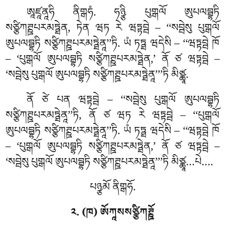
ཨཱཛཱནཱཧི
ནིགྒཧཾ. ཧཉྩི པུགྒལོ ཨུཔལབྦྷཏི
སཙྩིཀཊྛཔརམཏྠེན, ཏེན ཝཏ རེ ཝཏྟབྦེ – ‘‘སབྦེསུ པུགྒལོ
ཨུཔལབྦྷཏི སཙྩིཀཊྛཔརམཏྠེནཱ’’ཏི. ཡཾ ཏཏྠ ཝདེསི – ‘‘ཝཏྟབྦེ ཁོ
– ‘པུགྒལོ ཨུཔལབྦྷཏི སཙྩིཀཊྛཔརམཏྠེན,’ ནོ ཙ ཝཏྟབྦེ –
‘སབྦེསུ པུགྒལོ ཨུཔལབྦྷཏི སཙྩིཀཊྛཔརམཏྠེནཱ’’’ཏི མིཙྪཱ.
ནོ ཙེ པན ཝཏྟབྦེ – ‘‘སབྦེསུ པུགྒལོ ཨུཔལབྦྷཏི
སཙྩིཀཊྛཔརམཏྠེནཱ’’ཏི, ནོ ཙ ཝཏ རེ ཝཏྟབྦེ – ‘‘པུགྒལོ
ཨུཔལབྦྷཏི སཙྩིཀཊྛཔརམཏྠེནཱ’’ཏི. ཡཾ ཏཏྠ ཝདེསི – ‘‘ཝཏྟབྦེ ཁོ
– ‘པུགྒལོ ཨུཔལབྦྷཏི སཙྩིཀཊྛཔརམཏྠེན,’ ནོ ཙ ཝཏྟབྦེ –
‘སབྦེསུ པུགྒལོ ཨུཔལབྦྷཏི སཙྩིཀཊྛཔརམཏྠེནཱ’’’ཏི མིཙྪཱ…པེ….
པཉྩམོ ནིགྒཧོ.
༢. (ཁ) ཨོཀཱསསཙྩིཀཊྛོ