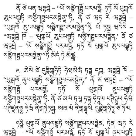
ནོ ཙེ པན ཝཏྟབྦེ – ‘‘ཡོ སཙྩིཀཊྛོ པརམཏྠོ, ཏཏོ སོ པུགྒལོ
ཨུཔལབྦྷཏི སཙྩིཀཊྛཔརམཏྠེནཱ’’ཏི, ནོ ཙ ཝཏ རེ ཝཏྟབྦེ –
‘‘པུགྒལོ ཨུཔལབྦྷཏི སཙྩིཀཊྛཔརམཏྠེནཱ’’ཏི. ཡཾ ཏཏྠ ཝདེསི –
‘‘ཝཏྟབྦེ ཁོ – ‘པུགྒལོ ཨུཔལབྦྷཏི སཙྩིཀཊྛཔརམཏྠེན,’ ནོ ཙ
ཝཏྟབྦེ – ‘ཡོ སཙྩིཀཊྛོ པརམཏྠོ, ཏཏོ སོ པུགྒལོ ཨུཔལབྦྷཏི
སཙྩིཀཊྛཔརམཏྠེནཱ’’’ཏི ཨིདཾ ཏེ མིཙྪཱ.
. ཨེསེ ཙེ དུནྣིགྒཧིཏེ ཧེཝམེཝཾ ཏཏྠ དཀྑ. ཝཏྟབྦེ ཁོ –
༩
‘‘པུགྒལོ ནུཔལབྦྷཏི སཙྩིཀཊྛཔརམཏྠེན,’’ ནོ ཙ ཝཏྟབྦེ – ‘‘ཡོ
སཙྩིཀཊྛོ པརམཏྠོ, ཏཏོ སོ པུགྒལོ ནུཔལབྦྷཏི
སཙྩིཀཊྛཔརམཏྠེནཱ’’ཏི. ནོ ཙ མཡཾ ཏཡཱ ཏཏྠ ཧེཏཱཡ པཊིཉྙཱཡ ཧེཝཾ
པཊིཛཱནནྟཱ ཧེཝཾ ནིགྒཧེཏབྦཱ. ཨཐ མཾ ནིགྒཎྷཱསི. དུནྣིགྒཧིཏཱ ཙ ཧོམ.
ཧཉྩི པུགྒལོ ནུཔལབྦྷཏི སཙྩིཀཊྛཔརམཏྠེན, ཏེན ཝཏ རེ
ཝཏྟབྦེ – ‘‘ཡོ སཙྩིཀཊྛོ པརམཏྠོ, ཏཏོ སོ པུགྒལོ ནུཔལབྦྷཏི