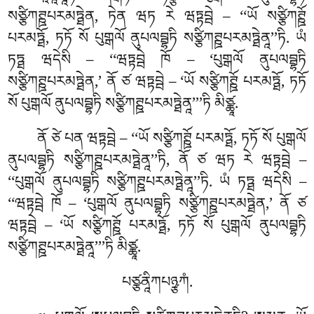
སཙྩིཀཊྛཔརམཏྠེན, ཏེན ཝཏ རེ ཝཏྟབྦེ – ‘‘ཡོ སཙྩིཀཊྛོ
པརམཏྠོ, ཏཏོ སོ པུགྒལོ ནུཔལབྦྷཏི སཙྩིཀཊྛཔརམཏྠེནཱ’’ཏི. ཡཾ
ཏཏྠ ཝདེསི – ‘‘ཝཏྟབྦེ ཁོ – ‘པུགྒལོ
ནུཔལབྦྷཏི
སཙྩིཀཊྛཔརམཏྠེན,’ ནོ ཙ ཝཏྟབྦེ – ‘ཡོ སཙྩིཀཊྛོ
པརམཏྠོ, ཏཏོ
སོ པུགྒལོ ནུཔལབྦྷཏི སཙྩིཀཊྛཔརམཏྠེནཱ’’’ཏི མིཙྪཱ.
ནོ ཙེ པན ཝཏྟབྦེ – ‘‘ཡོ སཙྩིཀཊྛོ པརམཏྠོ, ཏཏོ སོ པུགྒལོ
ནུཔལབྦྷཏི སཙྩིཀཊྛཔརམཏྠེནཱ’’ཏི, ནོ ཙ ཝཏ རེ ཝཏྟབྦེ –
‘‘པུགྒལོ ནུཔལབྦྷཏི སཙྩིཀཊྛཔརམཏྠེནཱ’’ཏི. ཡཾ ཏཏྠ ཝདེསི –
‘‘ཝཏྟབྦེ ཁོ – ‘པུགྒལོ ནུཔལབྦྷཏི སཙྩིཀཊྛཔརམཏྠེན,’ ནོ ཙ
ཝཏྟབྦེ – ‘ཡོ སཙྩིཀཊྛོ པརམཏྠོ, ཏཏོ སོ པུགྒལོ ནུཔལབྦྷཏི
སཙྩིཀཊྛཔརམཏྠེནཱ’’’ཏི མིཙྪཱ.
པཙྩནཱིཀཔཉྩཀཾ.