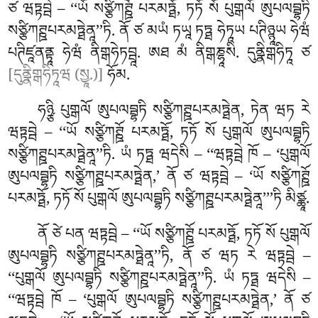
ཙ ཝཏྟབྦེ – ‘‘ཡོ སཙྩིཀཊྛོ པརམཏྠོ, ཏཏོ སོ པུགྒལོ ཨུཔལབྦྷཏི
སཙྩིཀཊྛཔརམཏྠེནཱ’’ཏི. ནོ ཙ མཡཾ ཏཡཱ ཏཏྠ ཧེཏཱཡ པཊིཉྙཱཡ ཧེཝཾ
པཊིཛཱནནྟཱ ཧེཝཾ ནིགྒཧེཏབྦཱ. ཨཐ མཾ ནིགྒཎྷཱསི. དུནྣིགྒཧིཏཱ ཙ
[དུནྣིགྒཧིཏཱཝ (སྱཱ.)]
ཧོམ.
ཧཉྩི པུགྒལོ ཨུཔལབྦྷཏི སཙྩིཀཊྛཔརམཏྠེན, ཏེན ཝཏ རེ
ཝཏྟབྦེ – ‘‘ཡོ སཙྩིཀཊྛོ པརམཏྠོ, ཏཏོ སོ པུགྒལོ ཨུཔལབྦྷཏི
སཙྩིཀཊྛཔརམཏྠེནཱ’’ཏི. ཡཾ ཏཏྠ ཝདེསི – ‘‘ཝཏྟབྦེ ཁོ – ‘པུགྒལོ
ཨུཔལབྦྷཏི སཙྩིཀཊྛཔརམཏྠེན,’ ནོ ཙ ཝཏྟབྦེ – ‘ཡོ སཙྩིཀཊྛོ
པརམཏྠོ, ཏཏོ སོ པུགྒལོ ཨུཔལབྦྷཏི སཙྩིཀཊྛཔརམཏྠེནཱ’’’ཏི མིཙྪཱ.
ནོ ཙེ པན ཝཏྟབྦེ – ‘‘ཡོ སཙྩིཀཊྛོ པརམཏྠོ
, ཏཏོ སོ པུགྒལོ
ཨུཔལབྦྷཏི སཙྩིཀཊྛཔརམཏྠེནཱ’’ཏི, ནོ ཙ ཝཏ རེ ཝཏྟབྦེ –
‘‘པུགྒལོ ཨུཔལབྦྷཏི སཙྩིཀཊྛཔརམཏྠེནཱ’’ཏི
. ཡཾ ཏཏྠ ཝདེསི –
‘‘ཝཏྟབྦེ ཁོ – ‘པུགྒལོ ཨུཔལབྦྷཏི སཙྩིཀཊྛཔརམཏྠེན,’ ནོ ཙ