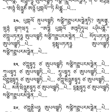
པཊིཔནྣོ,’ ཝིཉྙཱཎཉྩ ཨུཔལབྦྷཏི སཙྩིཀཊྛཔརམཏྠེན, ནོ ཙ ཝཏྟབྦེ
– ‘ཨཉྙཾ ཝིཉྙཱཎཾ ཨཉྙོ པུགྒལོ’’’ཏི མིཙྪཱ…པེ….
. པུགྒལོ ནུཔལབྦྷཏི སཙྩིཀཊྛཔརམཏྠེནཱཏི? ཨཱམནྟཱ.
༢༤
ཝུཏྟཾ བྷགཝཏཱ – ‘‘ཨཏྠི པུགྒལོ
ཨཏྟཧིཏཱཡ པཊིཔནྣོ,’’
ཙཀྑཱཡཏནཉྩ ཨུཔལབྦྷཏི
སཙྩིཀཊྛཔརམཏྠེན…པེ… སོཏཱཡཏནཉྩ
ཨུཔལབྦྷཏི…པེ… དྷམྨཱཡཏནཉྩ ཨུཔལབྦྷཏི
སཙྩིཀཊྛཔརམཏྠེན…པེ….
. ཙཀྑུདྷཱཏུ ཙ ཨུཔལབྦྷཏི སཙྩིཀཊྛཔརམཏྠེན…པེ…
༢༥
ཀཱཡདྷཱཏུ ཙ ཨུཔལབྦྷཏི…པེ… རཱུཔདྷཱཏུ ཙ ཨུཔལབྦྷཏི…པེ…
ཕོཊྛབྦདྷཱཏུ ཙ ཨུཔལབྦྷཏི…པེ… ཙཀྑུཝིཉྙཱཎདྷཱཏུ ཙ ཨུཔལབྦྷཏི…
པེ… མནོཝིཉྙཱཎདྷཱཏུ ཙ ཨུཔལབྦྷཏི…པེ… དྷམྨདྷཱཏུ ཙ ཨུཔལབྦྷཏི
སཙྩིཀཊྛཔརམཏྠེན…པེ….
. ཙཀྑུནྡྲིཡཉྩ ཨུཔལབྦྷཏི སཙྩིཀཊྛཔརམཏྠེན…པེ…
༢༦