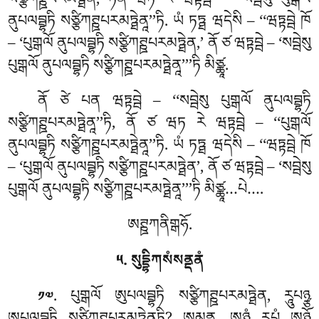
སཙྩིཀཊྛཔརམཏྠེན, ཏེན ཝཏ རེ ཝཏྟབྦེ – ‘‘སབྦེསུ པུགྒལོ
ནུཔལབྦྷཏི སཙྩིཀཊྛཔརམཏྠེནཱ’’ཏི. ཡཾ ཏཏྠ ཝདེསི – ‘‘ཝཏྟབྦེ ཁོ
– ‘པུགྒལོ ནུཔལབྦྷཏི སཙྩིཀཊྛཔརམཏྠེན,’ ནོ ཙ ཝཏྟབྦེ – ‘སབྦེསུ
པུགྒལོ ནུཔལབྦྷཏི སཙྩིཀཊྛཔརམཏྠེནཱ’’’ཏི མིཙྪཱ.
ནོ ཙེ པན ཝཏྟབྦེ – ‘‘སབྦེསུ པུགྒལོ ནུཔལབྦྷཏི
སཙྩིཀཊྛཔརམཏྠེནཱ’’ཏི, ནོ ཙ ཝཏ རེ ཝཏྟབྦེ – ‘‘པུགྒལོ
ནུཔལབྦྷཏི སཙྩིཀཊྛཔརམཏྠེནཱ’’ཏི. ཡཾ ཏཏྠ ཝདེསི – ‘‘ཝཏྟབྦེ ཁོ
– ‘པུགྒལོ ནུཔལབྦྷཏི སཙྩིཀཊྛཔརམཏྠེན’
, ནོ ཙ ཝཏྟབྦེ – ‘སབྦེསུ
པུགྒལོ ནུཔལབྦྷཏི སཙྩིཀཊྛཔརམཏྠེནཱ’’’ཏི མིཙྪཱ…པེ….
ཨཊྛཀནིགྒཧོ.
༥. སུདྡྷིཀསཾསནྡནཾ
. པུགྒལོ ཨུཔལབྦྷཏི སཙྩིཀཊྛཔརམཏྠེན, རཱུཔཉྩ
༡༧