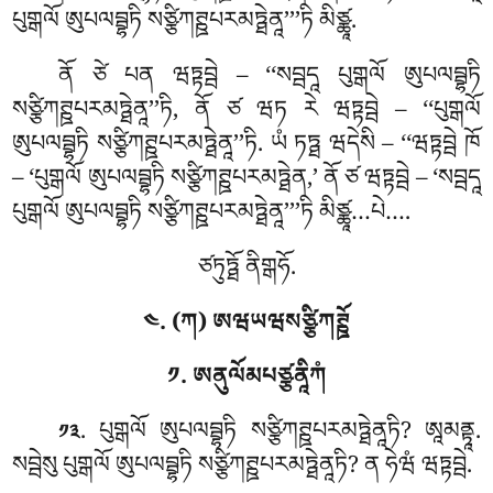
པུགྒལོ ཨུཔལབྦྷཏི སཙྩིཀཊྛཔརམཏྠེནཱ’’’ཏི མིཙྪཱ.
ནོ ཙེ པན ཝཏྟབྦེ – ‘‘སབྦདཱ
པུགྒལོ ཨུཔལབྦྷཏི
སཙྩིཀཊྛཔརམཏྠེནཱ’’ཏི, ནོ ཙ ཝཏ རེ ཝཏྟབྦེ – ‘‘པུགྒལོ
ཨུཔལབྦྷཏི སཙྩིཀཊྛཔརམཏྠེནཱ’’ཏི. ཡཾ ཏཏྠ ཝདེསི – ‘‘ཝཏྟབྦེ ཁོ
– ‘པུགྒལོ ཨུཔལབྦྷཏི སཙྩིཀཊྛཔརམཏྠེན,’ ནོ ཙ ཝཏྟབྦེ – ‘སབྦདཱ
པུགྒལོ ཨུཔལབྦྷཏི སཙྩིཀཊྛཔརམཏྠེནཱ’’’ཏི མིཙྪཱ…པེ….
ཙཏུཏྠོ ནིགྒཧོ.
༤. (ཀ) ཨཝཡཝསཙྩིཀཊྛོ
༡. ཨནུལོམཔཙྩནཱིཀཾ
. པུགྒལོ ཨུཔལབྦྷཏི སཙྩིཀཊྛཔརམཏྠེནཱཏི? ཨཱམནྟཱ.
༡༣
སབྦེསུ པུགྒལོ ཨུཔལབྦྷཏི སཙྩིཀཊྛཔརམཏྠེནཱཏི? ན ཧེཝཾ ཝཏྟབྦེ.