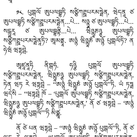
. པུགྒལོ ཨུཔལབྦྷཏི སཙྩིཀཊྛཔརམཏྠེན, ཝེདནཱ ཙ
༡༨
ཨུཔལབྦྷཏི སཙྩིཀཊྛཔརམཏྠེན…པེ… སཉྙཱ ཙ ཨུཔལབྦྷཏི…པེ…
སངྑཱརཱ ཙ ཨུཔལབྦྷནྟི…པེ… ཝིཉྙཱཎཉྩ ཨུཔལབྦྷཏི
སཙྩིཀཊྛཔརམཏྠེནཱཏི? ཨཱམནྟཱ. ཨཉྙཾ ཝིཉྙཱཎཾ ཨཉྙོ པུགྒལོཏི? ན
ཧེཝཾ ཝཏྟབྦེ.
ཨཱཛཱནཱཧི ནིགྒཧཾ. ཧཉྩི པུགྒལོ ཨུཔལབྦྷཏི
སཙྩིཀཊྛཔརམཏྠེན, ཝིཉྙཱཎཉྩ ཨུཔལབྦྷཏི
སཙྩིཀཊྛཔརམཏྠེན,
ཏེན ཝཏ རེ ཝཏྟབྦེ – ‘‘ཨཉྙཾ ཝིཉྙཱཎཾ ཨཉྙོ པུགྒལོ’’ཏི. ཡཾ ཏཏྠ
ཝདེསི – ‘‘ཝཏྟབྦེ ཁོ – ‘པུགྒལོ ཨུཔལབྦྷཏི སཙྩིཀཊྛཔརམཏྠེན,
ཝིཉྙཱཎཉྩ ཨུཔལབྦྷཏི སཙྩིཀཊྛཔརམཏྠེན,’ ནོ ཙ ཝཏྟབྦེ – ‘ཨཉྙཾ
ཝིཉྙཱཎཾ ཨཉྙོ པུགྒལོ’’’ཏི མིཙྪཱ.
ནོ
ཙེ པན ཝཏྟབྦེ – ‘‘ཨཉྙཾ ཝིཉྙཱཎཾ ཨཉྙོ པུགྒལོ’’ཏི, ནོ ཙ