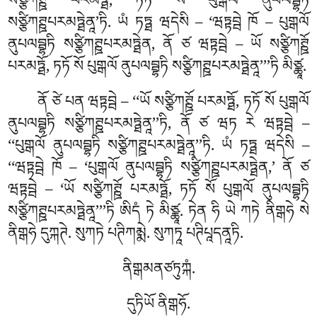
སཙྩིཀཊྛོ པརམཏྠོ, ཏཏོ སོ པུགྒལོ ནུཔལབྦྷཏི
སཙྩིཀཊྛཔརམཏྠེནཱ’ཏི. ཡཾ ཏཏྠ ཝདེསི – ‘ཝཏྟབྦེ ཁོ – པུགྒལོ
ནུཔལབྦྷཏི སཙྩིཀཊྛཔརམཏྠེན, ནོ ཙ ཝཏྟབྦེ – ཡོ སཙྩིཀཊྛོ
པརམཏྠོ, ཏཏོ སོ པུགྒལོ ནུཔལབྦྷཏི སཙྩིཀཊྛཔརམཏྠེནཱ’’’ཏི མིཙྪཱ.
ནོ ཙེ པན ཝཏྟབྦེ – ‘‘ཡོ སཙྩིཀཊྛོ པརམཏྠོ, ཏཏོ སོ པུགྒལོ
ནུཔལབྦྷཏི སཙྩིཀཊྛཔརམཏྠེནཱ’’ཏི, ནོ ཙ ཝཏ རེ ཝཏྟབྦེ –
‘‘པུགྒལོ ནུཔལབྦྷཏི སཙྩིཀཊྛཔརམཏྠེནཱ’’ཏི. ཡཾ ཏཏྠ ཝདེསི –
‘‘ཝཏྟབྦེ ཁོ – ‘པུགྒལོ ནུཔལབྦྷཏི སཙྩིཀཊྛཔརམཏྠེན,’ ནོ ཙ
ཝཏྟབྦེ – ‘ཡོ སཙྩིཀཊྛོ པརམཏྠོ, ཏཏོ སོ པུགྒལོ ནུཔལབྦྷཏི
སཙྩིཀཊྛཔརམཏྠེནཱ’’’ཏི ཨིདཾ ཏེ མིཙྪཱ. ཏེན ཧི ཡེ ཀཏེ ནིགྒཧེ སེ
ནིགྒཧེ དུཀྐཊེ. སུཀཏེ པཊིཀམྨེ. སུཀཏཱ པཊིཔཱདནཱཏི.
ནིགྒམནཙཏུཀྐཾ.
དུཏིཡོ ནིགྒཧོ.