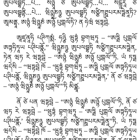
ཨུཔལབྦྷཏི…པེ… སཉྙཱ ཙ ཨུཔལབྦྷཏི…པེ… སངྑཱརཱ ཙ
ཨུཔལབྦྷནྟི…པེ… ཝིཉྙཱཎཉྩ ཨུཔལབྦྷཏི སཙྩིཀཊྛཔརམཏྠེནཱཏི?
ཨཱམནྟཱ. ཨཉྙཾ ཝིཉྙཱཎཾ ཨཉྙོ པུགྒལོཏི? ན ཧེཝཾ ཝཏྟབྦེ.
ཨཱཛཱནཱཧི པཊིཀམྨཾ. ཧཉྩི ཝུཏྟཾ བྷགཝཏཱ – ‘‘ཨཏྠི པུགྒལོ
ཨཏྟཧིཏཱཡ པཊིཔནྣོ,’’ ཝིཉྙཱཎཉྩ ཨུཔལབྦྷཏི སཙྩིཀཊྛཔརམཏྠེན,
ཏེན ཝཏ རེ ཝཏྟབྦེ – ‘‘ཨཉྙཾ ཝིཉྙཱཎཾ ཨཉྙོ པུགྒལོ’’ཏི. ཡཾ ཏཏྠ
ཝདེསི – ‘‘ཝཏྟབྦེ ཁོ – ‘ཝུཏྟཾ བྷགཝཏཱ – ཨཏྠི པུགྒལོ ཨཏྟཧིཏཱཡ
པཊིཔནྣོ, ཝིཉྙཱཎཉྩ ཨུཔལབྦྷཏི སཙྩིཀཊྛཔརམཏྠེན,’ ནོ ཙ ཝཏྟབྦེ
– ‘ཨཉྙཾ ཝིཉྙཱཎཾ ཨཉྙོ པུགྒལོ’’’ཏི མིཙྪཱ.
ནོ ཙེ པན ཝཏྟབྦེ – ‘‘ཨཉྙཾ ཝིཉྙཱཎཾ ཨཉྙོ པུགྒལོ’’ཏི, ནོ ཙ
ཝཏ རེ ཝཏྟབྦེ – ‘‘ཝུཏྟཾ བྷགཝཏཱ – ‘ཨཏྠི པུགྒལོ ཨཏྟཧིཏཱཡ
པཊིཔནྣོ,’ ཝིཉྙཱཎཉྩ ཨུཔལབྦྷཏི སཙྩིཀཊྛཔརམཏྠེནཱ’’ཏི. ཡཾ ཏཏྠ
ཝདེསི – ‘‘ཝཏྟབྦེ ཁོ – ‘ཝུཏྟཾ བྷགཝཏཱ – ཨཏྠི པུགྒལོ ཨཏྟཧིཏཱཡ