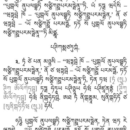
‘‘པུགྒལོ ནུཔལབྦྷཏི སཙྩིཀཊྛཔརམཏྠེནཱ’’ཏི. ཡཾ ཏཏྠ ཝདེསི –
‘‘ཝཏྟབྦེ ཁོ – ‘པུགྒལོ ནུཔལབྦྷཏི སཙྩིཀཊྛཔརམཏྠེན,’ ནོ ཙ
ཝཏྟབྦེ – ‘ཡོ སཙྩིཀཊྛོ པརམཏྠོ, ཏཏོ སོ པུགྒལོ ནུཔལབྦྷཏི
སཙྩིཀཊྛཔརམཏྠེནཱ’’’ཏི མིཙྪཱ.
པཊིཀམྨཙཏུཀྐཾ.
. ཏྭཾ ཙེ པན མཉྙསི – ‘‘ཝཏྟབྦེ ཁོ – ‘པུགྒལོ ནུཔལབྦྷཏི
༣
སཙྩིཀཊྛཔརམཏྠེན,’
ནོ ཙ ཝཏྟབྦེ – ‘ཡོ སཙྩིཀཊྛོ པརམཏྠོ, ཏཏོ
སོ པུགྒལོ ནུཔལབྦྷཏི སཙྩིཀཊྛཔརམཏྠེནཱ’ཏི, ཏེན ཏཝ
[ཏྭཾ (སྱཱ.)
ཊཱིཀཱ ཨོལོཀེཏབྦཱ]
ཏཏྠ ཧེཏཱཡ པཊིཉྙཱཡ ཧེཝཾ པཊིཛཱནནྟཾ
[ཊཱིཀཱ
ཨོལོཀེཏབྦཱ]
ཧེཝཾ ནིགྒཧེཏབྦེ. ཨཐ ཏཾ ནིགྒཎྷཱམ. སུནིགྒཧིཏོ ཙ
[སུནིགྒཧིཏོཝ (སྱཱ.)]
ཧོསི.
ཧཉྩི
པུགྒལོ ནུཔལབྦྷཏི སཙྩིཀཊྛཔརམཏྠེན
, ཏེན ཝཏ རེ