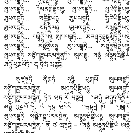
ཨུཔལབྦྷཏི… དུཀྑིནྡྲིཡཉྩ ཨུཔལབྦྷཏི… སོམནསྶིནྡྲིཡཉྩ
ཨུཔལབྦྷཏི… དོམནསྶིནྡྲིཡཉྩ ཨུཔལབྦྷཏི… ཨུཔེཀྑིནྡྲིཡཉྩ
ཨུཔལབྦྷཏི… སདྡྷིནྡྲིཡཉྩ ཨུཔལབྦྷཏི… ཝཱིརིཡིནྡྲིཡཉྩ
ཨུཔལབྦྷཏི… སཏིནྡྲིཡཉྩ ཨུཔལབྦྷཏི… སམཱདྷིནྡྲིཡཉྩ
ཨུཔལབྦྷཏི… པཉྙིནྡྲིཡཉྩ ཨུཔལབྦྷཏི… ཨནཉྙཱཏཉྙསྶཱམཱིཏིནྡྲིཡཉྩ
ཨུཔལབྦྷཏི… ཨཉྙིནྡྲིཡཉྩ ཨུཔལབྦྷཏི… ཨཉྙཱཏཱཝིནྡྲིཡཉྩ
ཨུཔལབྦྷཏི སཙྩིཀཊྛཔརམཏྠེནཱཏི? ཨཱམནྟཱ. ཨཉྙཾ ཨཉྙཱཏཱཝིནྡྲིཡཾ
ཨཉྙོ པུགྒལོཏི? ན ཧེཝཾ ཝཏྟབྦེ.
ཨཱཛཱནཱཧི
ནིགྒཧཾ. ཧཉྩི པུགྒལོ ཨུཔལབྦྷཏི
སཙྩིཀཊྛཔརམཏྠེན, ཨཉྙཱཏཱཝིནྡྲིཡཉྩ ཨུཔལབྦྷཏི
སཙྩིཀཊྛཔརམཏྠེན, ཏེན ཝཏ རེ ཝཏྟབྦེ – ‘‘ཨཉྙཾ ཨཉྙཱཏཱཝིནྡྲིཡཾ
ཨཉྙོ པུགྒལོ’’ཏི. ཡཾ ཏཏྠ ཝདེསི – ‘‘ཝཏྟབྦེ ཁོ – ‘པུགྒལོ
ཨུཔལབྦྷཏི སཙྩིཀཊྛཔརམཏྠེན, ཨཉྙཱཏཱཝིནྡྲིཡཉྩ ཨུཔལབྦྷཏི
སཙྩིཀཊྛཔརམཏྠེན,’ ནོ ཙ ཝཏྟབྦེ – ‘ཨཉྙཾ ཨཉྙཱཏཱཝིནྡྲིཡཾ ཨཉྙོ