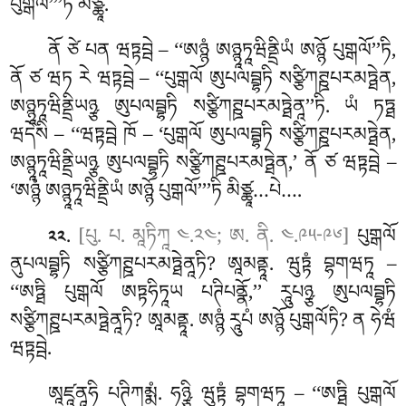
པུགྒལོ’’’ཏི མིཙྪཱ.
ནོ ཙེ པན ཝཏྟབྦེ – ‘‘ཨཉྙཾ ཨཉྙཱཏཱཝིནྡྲིཡཾ
ཨཉྙོ པུགྒལོ’’ཏི,
ནོ ཙ ཝཏ རེ ཝཏྟབྦེ – ‘‘པུགྒལོ ཨུཔལབྦྷཏི སཙྩིཀཊྛཔརམཏྠེན,
ཨཉྙཱཏཱཝིནྡྲིཡཉྩ ཨུཔལབྦྷཏི སཙྩིཀཊྛཔརམཏྠེནཱ’’ཏི. ཡཾ ཏཏྠ
ཝདེསི – ‘‘ཝཏྟབྦེ ཁོ – ‘པུགྒལོ ཨུཔལབྦྷཏི སཙྩིཀཊྛཔརམཏྠེན,
ཨཉྙཱཏཱཝིནྡྲིཡཉྩ ཨུཔལབྦྷཏི སཙྩིཀཊྛཔརམཏྠེན,’ ནོ ཙ ཝཏྟབྦེ –
‘ཨཉྙཾ ཨཉྙཱཏཱཝིནྡྲིཡཾ ཨཉྙོ པུགྒལོ’’’ཏི མིཙྪཱ…པེ….
.
[པུ. པ. མཱཏིཀཱ ༤.༢༤; ཨ. ནི. ༤.༩༥-༩༦]
པུགྒལོ
༢༢
ནུཔལབྦྷཏི སཙྩིཀཊྛཔརམཏྠེནཱཏི? ཨཱམནྟཱ. ཝུཏྟཾ བྷགཝཏཱ –
‘‘ཨཏྠི པུགྒལོ ཨཏྟཧིཏཱཡ པཊིཔནྣོ,’’ རཱུཔཉྩ ཨུཔལབྦྷཏི
སཙྩིཀཊྛཔརམཏྠེནཱཏི? ཨཱམནྟཱ. ཨཉྙཾ རཱུཔཾ ཨཉྙོ པུགྒལོཏི? ན ཧེཝཾ
ཝཏྟབྦེ.
ཨཱཛཱནཱཧི པཊིཀམྨཾ. ཧཉྩི ཝུཏྟཾ བྷགཝཏཱ – ‘‘ཨཏྠི པུགྒལོ