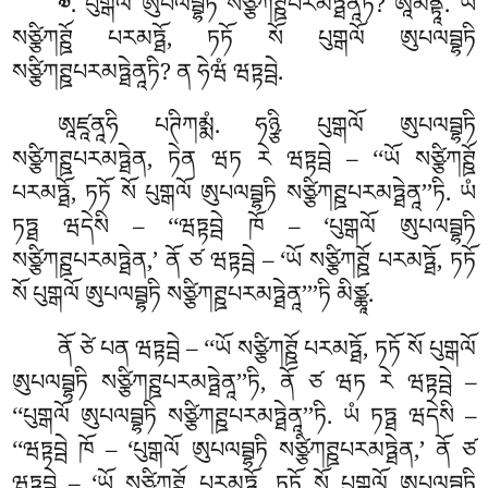
. པུགྒལོ ཨུཔལབྦྷཏི སཙྩིཀཊྛཔརམཏྠེནཱཏི? ཨཱམནྟཱ. ཡོ
༧
སཙྩིཀཊྛོ པརམཏྠོ, ཏཏོ སོ པུགྒལོ ཨུཔལབྦྷཏི
སཙྩིཀཊྛཔརམཏྠེནཱཏི
? ན ཧེཝཾ ཝཏྟབྦེ.
ཨཱཛཱནཱཧི པཊིཀམྨཾ. ཧཉྩི པུགྒལོ ཨུཔལབྦྷཏི
སཙྩིཀཊྛཔརམཏྠེན, ཏེན ཝཏ རེ ཝཏྟབྦེ – ‘‘ཡོ སཙྩིཀཊྛོ
པརམཏྠོ, ཏཏོ སོ པུགྒལོ ཨུཔལབྦྷཏི སཙྩིཀཊྛཔརམཏྠེནཱ’’ཏི. ཡཾ
ཏཏྠ ཝདེསི – ‘‘ཝཏྟབྦེ ཁོ – ‘པུགྒལོ ཨུཔལབྦྷཏི
སཙྩིཀཊྛཔརམཏྠེན,’ ནོ ཙ ཝཏྟབྦེ – ‘ཡོ སཙྩིཀཊྛོ པརམཏྠོ, ཏཏོ
སོ པུགྒལོ ཨུཔལབྦྷཏི སཙྩིཀཊྛཔརམཏྠེནཱ’’’ཏི མིཙྪཱ.
ནོ ཙེ པན ཝཏྟབྦེ – ‘‘ཡོ སཙྩིཀཊྛོ པརམཏྠོ, ཏཏོ སོ པུགྒལོ
ཨུཔལབྦྷཏི སཙྩིཀཊྛཔརམཏྠེནཱ’’ཏི, ནོ ཙ ཝཏ རེ ཝཏྟབྦེ –
‘‘པུགྒལོ ཨུཔལབྦྷཏི སཙྩིཀཊྛཔརམཏྠེནཱ’’ཏི. ཡཾ ཏཏྠ ཝདེསི –
‘‘ཝཏྟབྦེ ཁོ – ‘པུགྒལོ ཨུཔལབྦྷཏི སཙྩིཀཊྛཔརམཏྠེན,’ ནོ ཙ