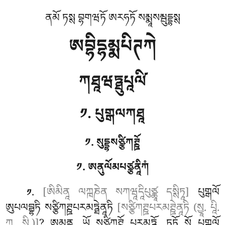
ནམོ ཏསྶ བྷགཝཏོ ཨརཧཏོ སམྨཱསམྦུདྡྷསྶ
ཨབྷིདྷམྨཔིཊཀེ
ཀཐཱཝཏྠུཔཱལི༹
༡. པུགྒལཀཐཱ
༡. སུདྡྷསཙྩིཀཊྛོ
༡. ཨནུལོམཔཙྩནཱིཀཾ
.
[ཨིམིནཱ ལཀྑཎེན སཀཝཱདཱིཔུཙྪཱ དསྶིཏཱ]
པུགྒལོ
༡
ཨུཔལབྦྷཏི སཙྩིཀཊྛཔརམཏྠེནཱཏི
[སཙྩིཀཊྛཔརམཊྛེནཱཏི (སྱཱ. པཱི.