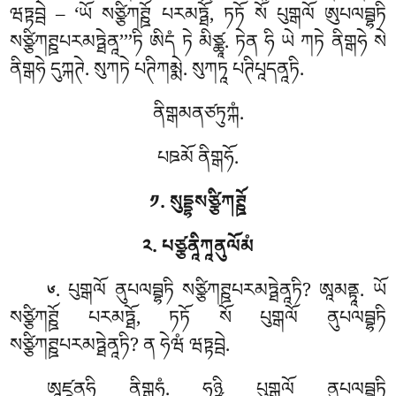
ཝཏྟབྦེ – ‘ཡོ སཙྩིཀཊྛོ པརམཏྠོ, ཏཏོ སོ པུགྒལོ ཨུཔལབྦྷཏི
སཙྩིཀཊྛཔརམཏྠེནཱ’’’ཏི ཨིདཾ ཏེ མིཙྪཱ. ཏེན ཧི ཡེ ཀཏེ ནིགྒཧེ སེ
ནིགྒཧེ
དུཀྐཊེ. སུཀཏེ པཊིཀམྨེ. སུཀཏཱ པཊིཔཱདནཱཏི.
ནིགྒམནཙཏུཀྐཾ.
པཋམོ ནིགྒཧོ.
༡. སུདྡྷསཙྩིཀཊྛོ
༢. པཙྩནཱིཀཱནུལོམཾ
. པུགྒལོ ནུཔལབྦྷཏི སཙྩིཀཊྛཔརམཏྠེནཱཏི? ཨཱམནྟཱ. ཡོ
༦
སཙྩིཀཊྛོ པརམཏྠོ, ཏཏོ སོ པུགྒལོ ནུཔལབྦྷཏི
སཙྩིཀཊྛཔརམཏྠེནཱཏི? ན ཧེཝཾ ཝཏྟབྦེ.
ཨཱཛཱནཱཧི
ནིགྒཧཾ. ཧཉྩི པུགྒལོ ནུཔལབྦྷཏི