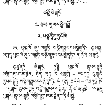
པུགྒལོ ནུཔལབྦྷཏི སཙྩིཀཊྛཔརམཏྠེནཱ’’’ཏི མིཙྪཱ…པེ….
ཚཊྛོ ནིགྒཧོ.
༣. (ཁ) ཀཱལསཙྩིཀཊྛོ
༢. པཙྩནཱིཀཱནུལོམཾ
. པུགྒལོ
ནུཔལབྦྷཏི སཙྩིཀཊྛཔརམཏྠེནཱཏི? ཨཱམནྟཱ.
༡༥
སབྦདཱ པུགྒལོ ནུཔལབྦྷཏི སཙྩིཀཊྛཔརམཏྠེནཱཏི? ན ཧེཝཾ ཝཏྟབྦེ.
ཨཱཛཱནཱཧི
ནིགྒཧཾ. ཧཉྩི པུགྒལོ ནུཔལབྦྷཏི
སཙྩིཀཊྛཔརམཏྠེན, ཏེན ཝཏ རེ ཝཏྟབྦེ – ‘‘སབྦདཱ པུགྒལོ
ནུཔལབྦྷཏི སཙྩིཀཊྛཔརམཏྠེནཱ’’ཏི. ཡཾ ཏཏྠ ཝདེསི – ‘‘ཝཏྟབྦེ ཁོ
– ‘པུགྒལོ ནུཔལབྦྷཏི སཙྩིཀཊྛཔརམཏྠེན,’ ནོ ཙ ཝཏྟབྦེ – ‘སབྦདཱ
པུགྒལོ ནུཔལབྦྷཏི སཙྩིཀཊྛཔརམཏྠེནཱ’’’ཏི མིཙྪཱ.