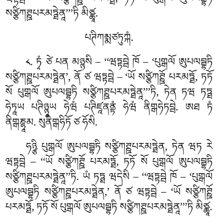
ཝཏྟབྦེ – ‘ཡོ སཙྩིཀཊྛོ པརམཏྠོ, ཏཏོ སོ པུགྒལོ ཨུཔལབྦྷཏི
སཙྩིཀཊྛཔརམཏྠེནཱ’’’ཏི མིཙྪཱ.
པཊིཀམྨཙཏུཀྐཾ.
. ཏྭཾ
ཙེ པན མཉྙསི – ‘‘ཝཏྟབྦེ ཁོ – ‘པུགྒལོ ཨུཔལབྦྷཏི
༨
སཙྩིཀཊྛཔརམཏྠེན’
, ནོ ཙ ཝཏྟབྦེ – ‘ཡོ སཙྩིཀཊྛོ པརམཏྠོ, ཏཏོ
སོ པུགྒལོ
ཨུཔལབྦྷཏི སཙྩིཀཊྛཔརམཏྠེནཱ’’’ཏི, ཏེན ཏཝ ཏཏྠ
ཧེཏཱཡ པཊིཉྙཱཡ ཧེཝཾ པཊིཛཱནནྟཾ ཧེཝཾ ནིགྒཧེཏབྦེ. ཨཐ ཏཾ
ནིགྒཎྷཱམ. སུནིགྒཧིཏོ ཙ ཧོསི.
ཧཉྩི པུགྒལོ ཨུཔལབྦྷཏི སཙྩིཀཊྛཔརམཏྠེན, ཏེན ཝཏ རེ
ཝཏྟབྦེ – ‘‘ཡོ སཙྩིཀཊྛོ པརམཏྠོ, ཏཏོ སོ པུགྒལོ ཨུཔལབྦྷཏི
སཙྩིཀཊྛཔརམཏྠེནཱ’’ཏི. ཡཾ ཏཏྠ
ཝདེསི – ‘‘ཝཏྟབྦེ ཁོ – ‘པུགྒལོ
ཨུཔལབྦྷཏི སཙྩིཀཊྛཔརམཏྠེན,’ ནོ ཙ ཝཏྟབྦེ – ‘ཡོ སཙྩིཀཊྛོ
པརམཏྠོ, ཏཏོ སོ པུགྒལོ ཨུཔལབྦྷཏི སཙྩིཀཊྛཔརམཏྠེནཱ’’’ཏི མིཙྪཱ.