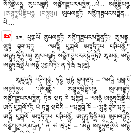
སོཏིནྡྲིཡཉྩ ཨུཔལབྦྷཏི སཙྩིཀཊྛཔརམཏྠེན…པེ… ཨཉྙིནྡྲིཡཉྩ
[ཨཉྙཱཏཱཝིནྡྲིཡཉྩ (བཧཱུསུ)]
ཨུཔལབྦྷཏི སཙྩིཀཊྛཔརམཏྠེན…
པེ….
. པུགྒལོ
ནུཔལབྦྷཏི སཙྩིཀཊྛཔརམཏྠེནཱཏི? ཨཱམནྟཱ.
📜
༢༧
ཝུཏྟཾ བྷགཝཏཱ – ‘‘ཨཏྠི པུགྒལོ ཨཏྟཧིཏཱཡ པཊིཔནྣོ,’’
ཨཉྙཱཏཱཝིནྡྲིཡཉྩ ཨུཔལབྦྷཏི སཙྩིཀཊྛཔརམཏྠེནཱཏི? ཨཱམནྟཱ. ཨཉྙཾ
ཨཉྙཱཏཱཝིནྡྲིཡཾ ཨཉྙོ པུགྒལོཏི? ན ཧེཝཾ ཝཏྟབྦེ.
ཨཱཛཱནཱཧི པཊིཀམྨཾ. ཧཉྩི ཝུཏྟཾ བྷགཝཏཱ – ‘‘ཨཏྠི པུགྒལོ
ཨཏྟཧིཏཱཡ པཊིཔནྣོ,’’ ཨཉྙཱཏཱཝིནྡྲིཡཉྩ ཨུཔལབྦྷཏི
སཙྩིཀཊྛཔརམཏྠེན, ཏེན ཝཏ རེ ཝཏྟབྦེ – ‘‘ཨཉྙཾ ཨཉྙཱཏཱཝིནྡྲིཡཾ
ཨཉྙོ པུགྒལོ’’ཏི. ཡཾ ཏཏྠ ཝདེསི – ‘‘ཝཏྟབྦེ ཁོ – ‘ཝུཏྟཾ བྷགཝཏཱ –
ཨཏྠི པུགྒལོ ཨཏྟཧིཏཱཡ པཊིཔནྣོ, ཨཉྙཱཏཱཝིནྡྲིཡཉྩ ཨུཔལབྦྷཏི
སཙྩིཀཊྛཔརམཏྠེན,’ ནོ ཙ ཝཏྟབྦེ – ‘ཨཉྙཾ ཨཉྙཱཏཱཝིནྡྲིཡཾ ཨཉྙོ