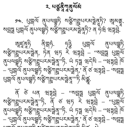
༢. པཙྩནཱིཀཱནུལོམཾ
. པུགྒལོ
ནུཔལབྦྷཏི སཙྩིཀཊྛཔརམཏྠེནཱཏི? ཨཱམནྟཱ.
༡༤
སབྦཏྠ པུགྒལོ ནུཔལབྦྷཏི སཙྩིཀཊྛཔརམཏྠེནཱཏི? ན ཧེཝཾ ཝཏྟབྦེ.
ཨཱཛཱནཱཧི ནིགྒཧཾ. ཧཉྩི པུགྒལོ ནུཔལབྦྷཏི
སཙྩིཀཊྛཔརམཏྠེན
, ཏེན ཝཏ རེ ཝཏྟབྦེ – ‘‘སབྦཏྠ པུགྒལོ
ནུཔལབྦྷཏི སཙྩིཀཊྛཔརམཏྠེནཱ’’ཏི. ཡཾ ཏཏྠ ཝདེསི – ‘‘ཝཏྟབྦེ ཁོ
– ‘པུགྒལོ ནུཔལབྦྷཏི སཙྩིཀཊྛཔརམཏྠེན,’ ནོ ཙ ཝཏྟབྦེ – ‘སབྦཏྠ
པུགྒལོ ནུཔལབྦྷཏི སཙྩིཀཊྛཔརམཏྠེནཱ’’’ཏི མིཙྪཱ.
ནོ
ཙེ པན ཝཏྟབྦེ – ‘‘སབྦཏྠ པུགྒལོ ནུཔལབྦྷཏི
སཙྩིཀཊྛཔརམཏྠེནཱ’’ཏི, ནོ ཙ ཝཏ རེ ཝཏྟབྦེ – ‘‘པུགྒལོ
ནུཔལབྦྷཏི སཙྩིཀཊྛཔརམཏྠེནཱ’’ཏི. ཡཾ ཏཏྠ ཝདེསི – ‘‘ཝཏྟབྦེ ཁོ
– ‘པུགྒལོ ནུཔལབྦྷཏི སཙྩིཀཊྛཔརམཏྠེན,’ ནོ ཙ ཝཏྟབྦེ – ‘སབྦཏྠ