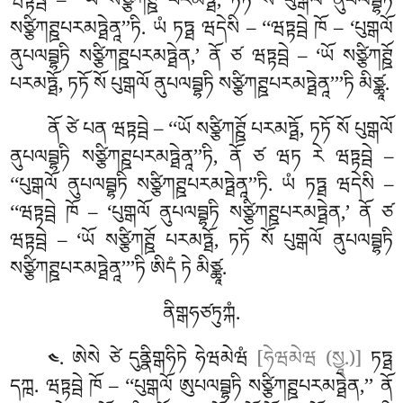
ཝཏྟབྦེ – ‘‘ཡོ སཙྩིཀཊྛོ པརམཏྠོ, ཏཏོ སོ པུགྒལོ ནུཔལབྦྷཏི
སཙྩིཀཊྛཔརམཏྠེནཱ’’ཏི. ཡཾ ཏཏྠ ཝདེསི – ‘‘ཝཏྟབྦེ ཁོ – ‘པུགྒལོ
ནུཔལབྦྷཏི སཙྩིཀཊྛཔརམཏྠེན,’ ནོ ཙ ཝཏྟབྦེ – ‘ཡོ སཙྩིཀཊྛོ
པརམཏྠོ, ཏཏོ སོ པུགྒལོ ནུཔལབྦྷཏི སཙྩིཀཊྛཔརམཏྠེནཱ’’’ཏི མིཙྪཱ.
ནོ
ཙེ པན ཝཏྟབྦེ – ‘‘ཡོ སཙྩིཀཊྛོ པརམཏྠོ, ཏཏོ སོ པུགྒལོ
ནུཔལབྦྷཏི སཙྩིཀཊྛཔརམཏྠེནཱ’’ཏི, ནོ ཙ ཝཏ རེ ཝཏྟབྦེ –
‘‘པུགྒལོ ནུཔལབྦྷཏི སཙྩིཀཊྛཔརམཏྠེནཱ’’ཏི. ཡཾ ཏཏྠ ཝདེསི –
‘‘ཝཏྟབྦེ ཁོ – ‘པུགྒལོ ནུཔལབྦྷཏི སཙྩིཀཊྛཔརམཏྠེན,’ ནོ ཙ
ཝཏྟབྦེ – ‘ཡོ སཙྩིཀཊྛོ པརམཏྠོ, ཏཏོ སོ པུགྒལོ ནུཔལབྦྷཏི
སཙྩིཀཊྛཔརམཏྠེནཱ’’’ཏི ཨིདཾ ཏེ མིཙྪཱ.
ནིགྒཧཙཏུཀྐཾ.
. ཨེསེ ཙེ དུནྣིགྒཧིཏེ ཧེཝམེཝཾ
[ཧེཝམེཝ (སྱཱ.)]
ཏཏྠ
༤
དཀྑ. ཝཏྟབྦེ ཁོ – ‘‘པུགྒལོ ཨུཔལབྦྷཏི སཙྩིཀཊྛཔརམཏྠེན,’’ ནོ