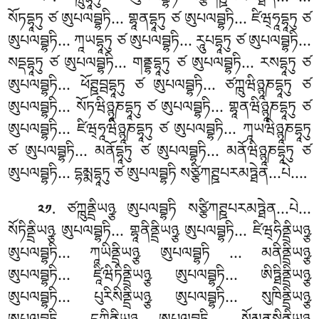
. ཙཀྑུདྷཱཏུ ཙ ཨུཔལབྦྷཏི སཙྩིཀཊྛཔརམཏྠེན…པེ…
༢༠
སོཏདྷཱཏུ ཙ ཨུཔལབྦྷཏི… གྷཱནདྷཱཏུ ཙ ཨུཔལབྦྷཏི… ཛིཝ྄ཧཱདྷཱཏུ ཙ
ཨུཔལབྦྷཏི… ཀཱཡདྷཱཏུ ཙ ཨུཔལབྦྷཏི… རཱུཔདྷཱཏུ ཙ ཨུཔལབྦྷཏི…
སདྡདྷཱཏུ ཙ ཨུཔལབྦྷཏི… གནྡྷདྷཱཏུ ཙ ཨུཔལབྦྷཏི… རསདྷཱཏུ ཙ
ཨུཔལབྦྷཏི… ཕོཊྛབྦདྷཱཏུ ཙ ཨུཔལབྦྷཏི… ཙཀྑུཝིཉྙཱཎདྷཱཏུ ཙ
ཨུཔལབྦྷཏི… སོཏཝིཉྙཱཎདྷཱཏུ ཙ ཨུཔལབྦྷཏི… གྷཱནཝིཉྙཱཎདྷཱཏུ ཙ
ཨུཔལབྦྷཏི… ཛིཝ྄ཧཱཝིཉྙཱཎདྷཱཏུ ཙ ཨུཔལབྦྷཏི… ཀཱཡཝིཉྙཱཎདྷཱཏུ
ཙ ཨུཔལབྦྷཏི… མནོདྷཱཏུ ཙ ཨུཔལབྦྷཏི… མནོཝིཉྙཱཎདྷཱཏུ ཙ
ཨུཔལབྦྷཏི… དྷམྨདྷཱཏུ ཙ ཨུཔལབྦྷཏི སཙྩིཀཊྛཔརམཏྠེན…པེ….
. ཙཀྑུནྡྲིཡཉྩ
ཨུཔལབྦྷཏི སཙྩིཀཊྛཔརམཏྠེན…པེ…
༢༡
སོཏིནྡྲིཡཉྩ ཨུཔལབྦྷཏི… གྷཱནིནྡྲིཡཉྩ ཨུཔལབྦྷཏི… ཛིཝ྄ཧིནྡྲིཡཉྩ
ཨུཔལབྦྷཏི… ཀཱཡིནྡྲིཡཉྩ ཨུཔལབྦྷཏི
… མནིནྡྲིཡཉྩ
ཨུཔལབྦྷཏི… ཛཱིཝིཏིནྡྲིཡཉྩ ཨུཔལབྦྷཏི… ཨིཏྠིནྡྲིཡཉྩ
ཨུཔལབྦྷཏི… པུརིསིནྡྲིཡཉྩ ཨུཔལབྦྷཏི… སུཁིནྡྲིཡཉྩ