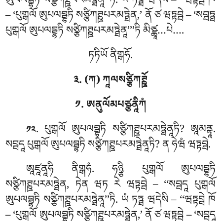
ཨུཔལབྦྷཏི སཙྩིཀཊྛཔརམཏྠེནཱ’’ཏི. ཡཾ ཏཏྠ ཝདེསི – ‘‘ཝཏྟབྦེ ཁོ
– ‘པུགྒལོ ཨུཔལབྦྷཏི སཙྩིཀཊྛཔརམཏྠེན,’ ནོ ཙ ཝཏྟབྦེ – ‘སབྦཏྠ
པུགྒལོ ཨུཔལབྦྷཏི སཙྩིཀཊྛཔརམཏྠེནཱ’’’ཏི མིཙྪཱ…པེ….
ཏཏིཡོ ནིགྒཧོ.
༣. (ཀ) ཀཱལསཙྩིཀཊྛོ
༡. ཨནུལོམཔཙྩནཱིཀཾ
. པུགྒལོ ཨུཔལབྦྷཏི སཙྩིཀཊྛཔརམཏྠེནཱཏི? ཨཱམནྟཱ.
༡༢
སབྦདཱ པུགྒལོ ཨུཔལབྦྷཏི སཙྩིཀཊྛཔརམཏྠེནཱཏི? ན ཧེཝཾ ཝཏྟབྦེ.
ཨཱཛཱནཱཧི ནིགྒཧཾ. ཧཉྩི པུགྒལོ ཨུཔལབྦྷཏི
སཙྩིཀཊྛཔརམཏྠེན, ཏེན ཝཏ རེ ཝཏྟབྦེ – ‘‘སབྦདཱ པུགྒལོ
ཨུཔལབྦྷཏི སཙྩིཀཊྛཔརམཏྠེནཱ’’ཏི. ཡཾ ཏཏྠ ཝདེསི – ‘‘ཝཏྟབྦེ ཁོ
– ‘པུགྒལོ ཨུཔལབྦྷཏི སཙྩིཀཊྛཔརམཏྠེན,’ ནོ ཙ ཝཏྟབྦེ – ‘སབྦདཱ