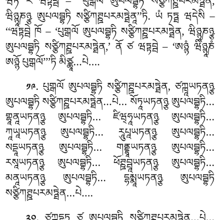
ཝཏ རེ ཝཏྟབྦེ – ‘‘པུགྒལོ ཨུཔལབྦྷཏི སཙྩིཀཊྛཔརམཏྠེན,
ཝིཉྙཱཎཉྩ ཨུཔལབྦྷཏི སཙྩིཀཊྛཔརམཏྠེནཱ’’ཏི. ཡཾ ཏཏྠ ཝདེསི –
‘‘ཝཏྟབྦེ ཁོ – ‘པུགྒལོ ཨུཔལབྦྷཏི སཙྩིཀཊྛཔརམཏྠེན, ཝིཉྙཱཎཉྩ
ཨུཔལབྦྷཏི སཙྩིཀཊྛཔརམཏྠེན,’ ནོ
ཙ ཝཏྟབྦེ – ‘ཨཉྙཾ ཝིཉྙཱཎཾ
ཨཉྙོ པུགྒལོ’’’ཏི མིཙྪཱ…པེ….
. པུགྒལོ ཨུཔལབྦྷཏི སཙྩིཀཊྛཔརམཏྠེན, ཙཀྑཱཡཏནཉྩ
༡༩
ཨུཔལབྦྷཏི སཙྩིཀཊྛཔརམཏྠེན…པེ… སོཏཱཡཏནཉྩ ཨུཔལབྦྷཏི…
གྷཱནཱཡཏནཉྩ ཨུཔལབྦྷཏི… ཛིཝ྄ཧཱཡཏནཉྩ ཨུཔལབྦྷཏི…
ཀཱཡཱཡཏནཉྩ ཨུཔལབྦྷཏི… རཱུཔཱཡཏནཉྩ ཨུཔལབྦྷཏི…
སདྡཱཡཏནཉྩ ཨུཔལབྦྷཏི… གནྡྷཱཡཏནཉྩ ཨུཔལབྦྷཏི…
རསཱཡཏནཉྩ ཨུཔལབྦྷཏི… ཕོཊྛབྦཱཡཏནཉྩ ཨུཔལབྦྷཏི…
མནཱཡཏནཉྩ ཨུཔལབྦྷཏི… དྷམྨཱཡཏནཉྩ ཨུཔལབྦྷཏི
སཙྩིཀཊྛཔརམཏྠེན…པེ….