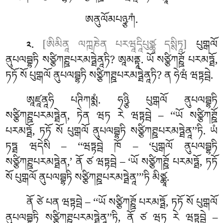
ཨནུལོམཔཉྩཀཾ.
.
[ཨིམིནཱ ལཀྑཎེན པརཝཱདཱིཔུཙྪཱ དསྶིཏཱ]
པུགྒལོ
༢
ནུཔལབྦྷཏི སཙྩིཀཊྛཔརམཏྠེནཱཏི? ཨཱམནྟཱ. ཡོ
སཙྩིཀཊྛོ པརམཏྠོ,
ཏཏོ སོ པུགྒལོ ནུཔལབྦྷཏི སཙྩིཀཊྛཔརམཏྠེནཱཏི? ན ཧེཝཾ ཝཏྟབྦེ.
ཨཱཛཱནཱཧི པཊིཀམྨཾ. ཧཉྩི པུགྒལོ ནུཔལབྦྷཏི
སཙྩིཀཊྛཔརམཏྠེན, ཏེན ཝཏ རེ ཝཏྟབྦེ – ‘‘ཡོ སཙྩིཀཊྛོ
པརམཏྠོ, ཏཏོ སོ པུགྒལོ ནུཔལབྦྷཏི སཙྩིཀཊྛཔརམཏྠེནཱ’’ཏི. ཡཾ
ཏཏྠ ཝདེསི – ‘‘ཝཏྟབྦེ ཁོ – ‘པུགྒལོ ནུཔལབྦྷཏི
སཙྩིཀཊྛཔརམཏྠེན,’ ནོ ཙ ཝཏྟབྦེ – ‘ཡོ སཙྩིཀཊྛོ པརམཏྠོ, ཏཏོ
སོ པུགྒལོ ནུཔལབྦྷཏི སཙྩིཀཊྛཔརམཏྠེནཱ’’’ཏི མིཙྪཱ.
ནོ ཙེ པན ཝཏྟབྦེ – ‘‘ཡོ སཙྩིཀཊྛོ པརམཏྠོ, ཏཏོ སོ པུགྒལོ
ནུཔལབྦྷཏི སཙྩིཀཊྛཔརམཏྠེནཱ’’ཏི, ནོ ཙ ཝཏ རེ ཝཏྟབྦེ –