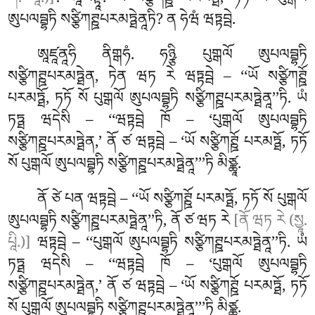
ཀ. སཱི.)]
? ཨཱམནྟཱ. ཡོ སཙྩིཀཊྛོ པརམཏྠོ, ཏཏོ སོ པུགྒལོ
ཨུཔལབྦྷཏི སཙྩིཀཊྛཔརམཏྠེནཱཏི? ན ཧེཝཾ ཝཏྟབྦེ.
ཨཱཛཱནཱཧི
ནིགྒཧཾ. ཧཉྩི པུགྒལོ ཨུཔལབྦྷཏི
སཙྩིཀཊྛཔརམཏྠེན, ཏེན ཝཏ རེ ཝཏྟབྦེ – ‘‘ཡོ སཙྩིཀཊྛོ
པརམཏྠོ, ཏཏོ སོ པུགྒལོ ཨུཔལབྦྷཏི སཙྩིཀཊྛཔརམཏྠེནཱ’’ཏི. ཡཾ
ཏཏྠ ཝདེསི – ‘‘ཝཏྟབྦེ ཁོ – ‘པུགྒལོ ཨུཔལབྦྷཏི
སཙྩིཀཊྛཔརམཏྠེན,’ ནོ ཙ ཝཏྟབྦེ – ‘ཡོ སཙྩིཀཊྛོ པརམཏྠོ, ཏཏོ
སོ པུགྒལོ ཨུཔལབྦྷཏི སཙྩིཀཊྛཔརམཏྠེནཱ’’’ཏི མིཙྪཱ.
ནོ ཙེ པན ཝཏྟབྦེ – ‘‘ཡོ སཙྩིཀཊྛོ པརམཏྠོ, ཏཏོ སོ པུགྒལོ
ཨུཔལབྦྷཏི སཙྩིཀཊྛཔརམཏྠེནཱ’’ཏི, ནོ ཙ ཝཏ རེ
[ནོ ཝཏ རེ (སྱཱ.
པཱི.)]
ཝཏྟབྦེ – ‘‘པུགྒལོ
ཨུཔལབྦྷཏི སཙྩིཀཊྛཔརམཏྠེནཱ’’ཏི. ཡཾ
ཏཏྠ ཝདེསི – ‘‘ཝཏྟབྦེ ཁོ – ‘པུགྒལོ ཨུཔལབྦྷཏི
སཙྩིཀཊྛཔརམཏྠེན,’ ནོ ཙ ཝཏྟབྦེ – ‘ཡོ སཙྩིཀཊྛོ པརམཏྠོ, ཏཏོ
སོ པུགྒལོ ཨུཔལབྦྷཏི སཙྩིཀཊྛཔརམཏྠེནཱ’’’ཏི མིཙྪཱ.