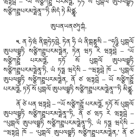
ཝཏྟབྦེ – ‘ཡོ སཙྩིཀཊྛོ
པརམཏྠོ, ཏཏོ སོ པུགྒལོ ཨུཔལབྦྷཏི
སཙྩིཀཊྛཔརམཏྠེནཱ’’’ཏི ཨིདཾ ཏེ མིཙྪཱ.
ཨུཔནཡནཙཏུཀྐཾ.
. ན
ཧེཝཾ ནིགྒཧེཏབྦེ. ཏེན ཧི ཡཾ ནིགྒཎྷཱསི – ‘‘ཧཉྩི པུགྒལོ
༥
ཨུཔལབྦྷཏི སཙྩིཀཊྛཔརམཏྠེན, ཏེན ཝཏ རེ ཝཏྟབྦེ – ‘ཡོ
སཙྩིཀཊྛོ པརམཏྠོ, ཏཏོ སོ པུགྒལོ ཨུཔལབྦྷཏི
སཙྩིཀཊྛཔརམཏྠེནཱ’ཏི. ཡཾ ཏཏྠ ཝདེསི – ‘‘ཝཏྟབྦེ ཁོ – ‘པུགྒལོ
ཨུཔལབྦྷཏི སཙྩིཀཊྛཔརམཏྠེན, ནོ ཙ ཝཏྟབྦེ – ཡོ སཙྩིཀཊྛོ
པརམཏྠོ, ཏཏོ སོ པུགྒལོ ཨུཔལབྦྷཏི སཙྩིཀཊྛཔརམཏྠེནཱ’’’ཏི མིཙྪཱ.
ནོ ཙེ པན ཝཏྟབྦེ – ‘‘ཡོ སཙྩིཀཊྛོ པརམཏྠོ, ཏཏོ སོ པུགྒལོ
ཨུཔལབྦྷཏི སཙྩིཀཊྛཔརམཏྠེནཱ’’ཏི, ནོ ཙ ཝཏ རེ ཝཏྟབྦེ –
‘‘པུགྒལོ ཨུཔལབྦྷཏི སཙྩིཀཊྛཔརམཏྠེནཱ’’ཏི. ཡཾ ཏཏྠ ཝདེསི –
‘‘ཝཏྟབྦེ ཁོ – ‘པུགྒལོ ཨུཔལབྦྷཏི སཙྩིཀཊྛཔརམཏྠེན,’ ནོ ཙ