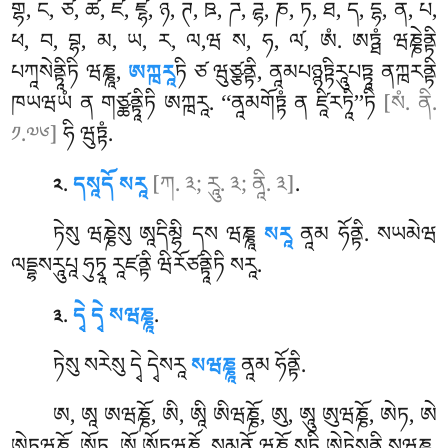
གྷ, ང, ཙ, ཚ, ཛ, ཛྷ, ཉ, ཊ, ཋ, ཌ, ཌྷ, ཎ, ཏ, ཐ, ད, དྷ, ན, པ,
ཕ, བ, བྷ, མ, ཡ, ར, ལ,ཝ ས, ཧ, ལ༹, ཨཾ. ཨཏྠཾ ཝཎྞེནྟི
པཀཱསེནྟཱིཏི ཝཎྞཱ,
ཨཀྑརཱ
ཏི ཙ ཝུཙྩནྟི, ནཱམཔཉྙཏྟིརཱུཔཏྟཱ ནཀྑརནྟི
ཁཡཝཡཾ ན གཙྪནྟཱིཏི ཨཀྑརཱ. ‘‘ནཱམགོཏྟཾ ན ཛཱིརཏཱི’’ཏི
[སཾ. ནི.
༡.༧༦]
ཧི ཝུཏྟཾ.
.
དསཱདོ སརཱ
[ཀ. ༣; རཱུ. ༣; ནཱི. ༣]
.
༢
ཏེསུ ཝཎྞེསུ ཨཱདིམྷི དས ཝཎྞཱ
སརཱ
ནཱམ ཧོནྟི. སཡམེཝ
ལདྡྷསརཱུཔཱ ཧུཏྭཱ རཱཛནྟི ཝིརོཙནྟཱིཏི སརཱ.
.
དྭེ དྭེ སཝཎྞཱ
.
༣
ཏེསུ སརེསུ དྭེ དྭེསརཱ
སཝཎྞཱ
ནཱམ ཧོནྟི.
ཨ, ཨཱ ཨཝཎྞོ, ཨི, ཨཱི ཨིཝཎྞོ, ཨུ, ཨཱུ ཨུཝཎྞོ, ཨེཏ, ཨེ