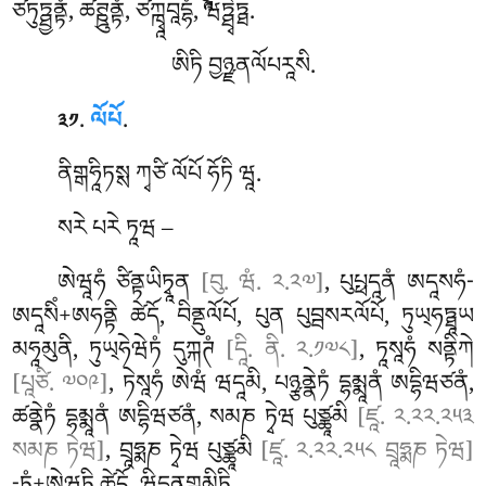
ཙཏུཏྠྱནྟཾ, ཚཊྛུནྟཾ, ཙཀྑྭཱབཱདྷཾ, ཝཏྠྭེཏྠ.
ཨིཏི བྱཉྫནལོཔརཱསི.
.
ལོཔོ
.
༣༡
ནིགྒཧཱིཏསྶ ཀྭཙི ལོཔོ ཧོཏི ཝཱ.
སརེ པརེ ཏཱཝ –
ཨེཝཱཧཾ ཙིནྟཡིཏྭཱན
[བུ. ཝཾ. ༢.༢༧]
, པུཔྥདཱནཾ ཨདཱསཧཾ-
ཨདཱསིཾ+ཨཧནྟི ཚེདོ, བིནྡུལོཔོ, པུན པུབྦསརལོཔོ, ཏུཡ྄ཧཏྠཱཡ
མཧཱམུནི, ཏུཡ྄ཧེཝེཏཾ དུཀྐཊཾ
[དཱི. ནི. ༢.༡༧༨]
, ཏཱསཱཧཾ སནྟིཀེ
[པཱཙི. ༧༠༩]
, ཏེསཱཧཾ ཨེཝཾ ཝདཱམི, པཉྩནྣེཏཾ དྷམྨཱནཾ ཨདྷིཝཙནཾ,
ཚནྣེཏཾ དྷམྨཱནཾ ཨདྷིཝཙནཾ, སམཎ ཏྭེཝ པུཙྪཱམི
[ཛཱ. ༢.༢༢.༢༥༣
སམཎ ཏེཝ]
, བྲཱཧྨཎ ཏྭེཝ པུཙྪཱམི
[ཛཱ. ༢.༢༢.༢༥༨ བྲཱཧྨཎ ཏེཝ]