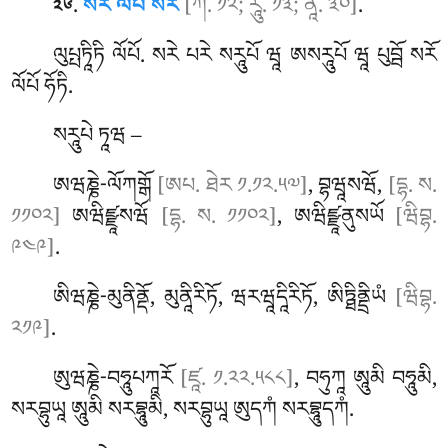
.
སརོ ལོཔོ སརེ
[ཀ. ༡༢; རཱུ. ༡༣; ནཱི. ༣༠]
.
༢༦
ལུཔྤཏཱིཏི ལོཔོ. སརེ པརེ སརཱུཔོ ཝཱ ཨསརཱུཔོ ཝཱ པུབྦོ སརོ
ལོཔོ ཧོཏི.
སརཱུཔེ ཏཱཝ –
ཨཝཎྞེ-ལོཀགྒོ
[ཨཔ. ཐེར ༡.༡༢.༥༧]
, བྷཝཱསཝོ,
[དྷ. ས.
༡༡༠༢]
ཨཝིཛྫཱསཝོ
[དྷ. ས. ༡༡༠༢]
, ཨཝིཛྫཱནུསཡོ
[ཝིབྷ.
༩༤༩]
.
ཨིཝཎྞེ-མུནིནྡོ, མུནཱིརིཏོ, ཝརཝཱདཱིརིཏོ, ཨིཏྠིནྡྲིཡཾ
[ཝིབྷ.
༢༡༩]
.
ཨུཝཎྞེ-བཧཱུཔཀཱརོ
[ཛཱ. ༡.༢༢.༥༨༨]
, བཧུཀཱ ཨཱུམི བཧཱུམི,
སརབྷུཡཱ ཨཱུམི སརབྷཱུམི, སརབྷུཡཱ ཨུདཀཾ སརབྷཱུདཀཾ.