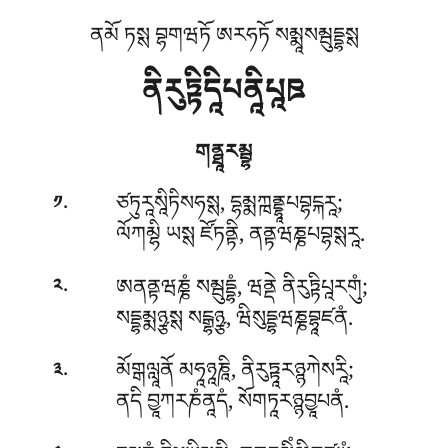
ནམོ ཏསྶ བྷགཝཏོ ཨརཧཏོ སམྨཱསམྦུདྡྷསྶ
ནིརུཏྟིདཱིཔནཱིཔཱཋ
གནྠཱརམྦྷ
.
ཙཏུརཱསཱིཏིསཧསྶ
, དྷམྨཀྑནྡྷཱཔབྷངྐརཱ;
༡
ལོཀམྷི ཡསྶ ཛོཏནྟི, ནནྟཝཎྞཔབྷསྶརཱ.
.
ཨནནྟཝཎྞཾ སམྦུདྡྷཾ, ཝནྡེ ནིརུཏྟིཔཱརགུཾ;
༢
སདྡྷམྨཉྩསྶ སངྒྷཉྩ, ཝིསུདྡྷཝཎྞབྷཱཛནཾ.
.
མོགྒལླཱནོ མཧཱཉཱཎཱི, ནིརུཏྟཱརཉྙཀེསརཱི;
༣
ནདི བྱཱཀརཎཾནཱདཾ, སོགཏཱརཉྙབྱཱཔནཾ.