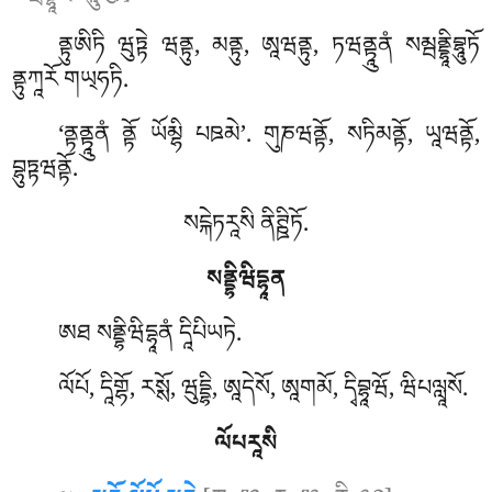
ནྟུཨིཏི ཝུཏྟེ ཝནྟུ, མནྟུ, ཨཱཝནྟུ, ཏཝནྟཱུནཾ སམྦནྡྷཱིབྷཱུཏོ
ནྟུཀཱརོ གཡ྄ཧཏི.
‘ནྟནྟཱུནཾ ནྟོ ཡོམྷི པཋམེ’. གུཎཝནྟོ, སཏིམནྟོ, ཡཱཝནྟོ,
བྷུཏྟཝནྟོ.
སངྐེཏརཱསི ནིཊྛིཏོ.
སནྡྷིཝིདྷཱན
ཨཐ སནྡྷིཝིདྷཱནཾ དཱིཔིཡཏེ.
ལོཔོ, དཱིགྷོ, རསྶོ, ཝུདྡྷི, ཨཱདེསོ, ཨཱགམོ, དྭིབྷཱཝོ, ཝིཔལླཱསོ.
ལོཔརཱསི