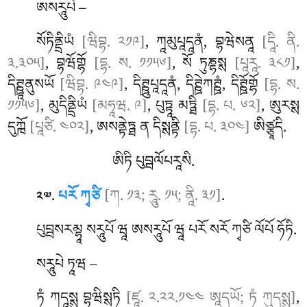
ཨསརཱུཔེ –
སོཏིནྡྲིཡཾ
[ཝིབྷ. ༢༡༩]
, ཀཱམུཔཱདཱནཾ, བྷཝེསནཱ
[དཱི. ནི.
༣.༣༠༥]
, བྷཝོགྷོ
[དྷ. ས. ༡༡༥༦]
, སོ ཏུཎྷསྶ
[པཱརཱ. ༣༨༡]
,
དིཊྛཱནུསཡོ
[ཝིབྷ. ༩༤༩]
, དིཊྛུཔཱདཱནཾ, དིཊྛེཀཊྛཾ, དིཊྛོགྷོ
[དྷ. ས.
༡༡༥༦]
, མུདིནྡྲིཡཾ
[མཧཱཝ. ༩]
, པུཏྟཱ མཏྠི
[དྷ. པ. ༦༢]
, ཨུརསྶ
དུཀྑོ
[པཱཙི. ༤༠༢]
, ཨསནྟེཏྠ ན དིསྶནྟི
[དྷ. པ. ༣༠༤]
ཨིཙྩཱདི.
ཨིཏི པུབྦལོཔརཱསི.
.
པརོ ཀྭཙི
[ཀ. ༡༣; རཱུ. ༡༥; ནཱི. ༣༡]
.
༢༧
པུབྦསརམྷཱ སརཱུཔོ ཝཱ ཨསརཱུཔོ ཝཱ པརོ སརོ ཀྭཙི ལོཔོ ཧོཏི.
སརཱུཔེ ཏཱཝ –
ཏཾ ཀདཱསྶུ བྷཝིསྶཏི
[ཛཱ. ༢.༢༢.༡༤༤ ཨཱདཡོ; ཏཾ ཀུདསྶུ]
,