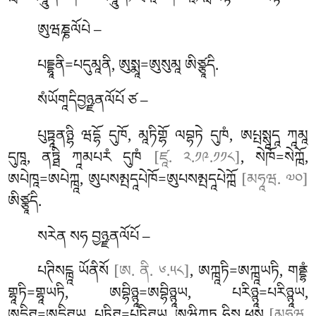
ཨུཝཎྞལོཔེ –
པདྡྷཱནི=པདུམཱནི, ཨུསྨཱ=ཨུསུམཱ ཨིཙྩཱདི.
སཾཡོགཱདིབྱཉྫནལོཔོ ཙ –
པུཏྟཱནཉྷི ཝདྷོ དུཁོ, མཱཏིགྷོ ལབྷཏེ དུཁཾ, ཨཔྤསྶཱདཱ ཀཱམཱ
དུཁཱ, ནཏྠི ཀཱམཔརཾ དུཁཾ
[ཛཱ. ༢.༡༩.༡༡༨]
, སེཁོ=སེཀྑོ,
ཨཔེཁཱ=ཨཔེཀྑཱ, ཨུཔསམྤདཱཔེཁོ=ཨུཔསམྤདཱཔེཀྑོ
[མཧཱཝ. ༧༠]
ཨིཙྩཱདི.
སརེན སཧ བྱཉྫནལོཔོ –
པཊིསངྑཱ ཡོནིསོ
[ཨ. ནི. ༦.༥༨]
, ཨཀྑཱཏི=ཨཀྑཱཡཏི, གནྡྷཾ
གྷཱཏི=གྷཱཡཏི, ཨབྷིཉྙཱ=ཨབྷིཉྙཱཡ, པརིཉྙཱ=པརིཉྙཱཡ,