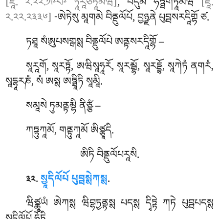
[ཛཱ. ༢.༢༢.༡༩༨༩ ཏཱརཱཙིཏཱམིཝ]
, པདུམཾ
ཧཏྠགཏཱམིཝ
[ཛཱ.
༢.༢༢.༢༣༣༦]
-ཨེཏེསུ མཱགམེ བིནྡུལོཔོ, བྱཉྫནེ པུབྦསརདཱིགྷོ ཙ.
ཏཐཱ སཾཨུཔསགྒསྶ བིནྡུལོཔེ ཨནྟསརདཱིགྷོ –
སཱརཱགོ, སཱརཏྟོ, ཨཝིསཱཧཱརོ, སཱརམྦྷོ, སཱརདྡྷོ, སཱཀེཏཾ ནགརཾ,
སཱདྷཱརཎཾ, སཾ ཨསྶ ཨཏྠཱིཏི སཱམཱི.
སམཱསེ ཏུམནྟམྷི ནིཙྩཾ –
ཀཏྟུཀཱམོ, གནྟུཀཱམོ ཨིཙྩཱདི.
ཨིཏི བིནྡུལོཔརཱསི.
.
སྱཱདིལོཔོ པུབྦསྶེཀསྶ
.
༣༢
ཝིཙྪཱཡཾ ཨེཀསྶ ཝིབྷཏྱནྟསྶ པདསྶ དྭིཏྟེ ཀཏེ པུབྦཔདསྶ