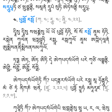
ཨེཏཝཎྞོ, ཨོཏ, ཨོ ཨོཏཝཎྞོ. སམཱནོ ཝཎྞོ སུཏི ཨེཏེསནྟི སཝཎྞཱ,
སརཱུཔཱ
ཏི ཙ ཝུཙྩནྟི, སམཱནཾ རཱུཔཾ སུཏི ཨེཏེསནྟི སརཱུཔཱ.
.
པུབྦོ རསྶོ
[ཀ. ༤; རཱུ. ༤; ནཱི. ༤.༢༢]
.
༤
དྭཱིསུ
དྭཱིསུ སཝཎྞེསུ ཡོ ཡོ པུབྦོ ཧོཏི, སོ སོ
རསྶོ
ནཱམ ཧོཏི.
རསྶེན ཀཱལེན ཝཏྟབྦཱཏི རསྶཱ, རསྶཀཱལོ ནཱམ ཨཀྑིདལཱནཾ
ཨུམྨིསནནིམྨིསནསམཀཱལོ.
ཏཏྠ ཨེཏ, ཨོཏ ཨིཏི དྭེ ཨེཀཔདསཾཡོགེ པརེ ཀྭཙི ལབྦྷནྟི.
ཨེཊྛི, སེཊྛོ, ཨོཊྛོ, སོཏྠི.
ཨེཀཔདསཾཡོགེཏི ཀིཾ? པདནྟརསཾཡོགེ པརེ རསྶཱ མཱ ཧོནྟཱུཏི.
མཾ ཙེ ཏྭཾ ནིཁཎཾ ཝནེ,
[ཛཱ. ༢.༢༢.༥]
པུཏྟོ ཏྱཱཧཾ མཧཱརཱཛ
[ཛཱ.
༡.༡.༧]
.
ཀྭཙཱིཏི ཀིཾ? ཨེཀཔདསཾཡོགེཔི ཝགྒནྟེསུ ཝཱ ཡ, ར, ལ, ཝེསུ