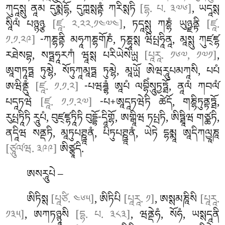
ཀུདཱསྶུ ནཱམ དུམྨེདྷོ, དུཀྑསྶནྟཾ ཀརིསྶཏི
[དྷ. པ. ༣༧༦]
, ཡདཱསྶ
སཱིལཾ པཉྙཉྩ
[ཛཱ. ༢.༢༢.༡༤༧༤]
, ཏདཱསྶུ ཀཎྷཾ ཡུཉྫནྟི
[ཛཱ.
༡.༡.༢༩]
-ཀཎྷནྟི མཧཱཀཎྷགོཎཾ, ཏཎྷཱསྶ ཝིཔྤཧཱིནཱ, མཱསྶུ
ཀུཛ྄ཛྷ
རཐེསབྷ, སཏྠཧཱརཀཾ ཝཱསྶ པརིཡེསེཡྻ
[པཱརཱ. ༡༦༧, ༡༧༡]
,
ཨཱགཏཱཏྠ ཏུམྷེ, སོཏུཀཱམཱཏྠ ཏུམྷེ, མཱཡྻོ ཨེཝརཱུཔམཀཱསི, པཔཾ
ཨཝིནྡུཾ
[ཛཱ. ༡.༡.༢]
-པཝཌྜྷཾ ཨཱཔཾ ལབྷིཾསཱུཏྱཏྠོ, ནཱལཾ ཀབལ༹ཾ
པདཱཏཝེ
[ཛཱ. ༡.༡.༢༧]
-པ+ཨཱདཱཏཝེཏི ཚེདོ, གཎྷིཏུནྟཏྠོ,
རུཔྤཏཱིཏི རཱུཔཾ, བུཛ྄ཛྷཏཱིཏི བུདྡྷོ-དཱིགྷོ, ཨགྒཱིཝ ཏཔྤཏི, ཨིཏྠཱིཝ གཙྪཏི,
ནདཱིཝ སནྡཏི, མཱཏུཔཊྛཱནཾ, པིཏུཔཊྛཱནཾ, ཡེཏེ དྷམྨཱ ཨཱདིཀལྱཱཎཱ
[ཙཱུལ༹ཝ. ༣༩༩]
ཨིཙྩཱདི.
ཨསརཱུཔེ –
ཨིཏིསྶ
[པཱཙི. ༤༦༥]
, ཨིཏིཔི
[པཱརཱ. ༡]
, ཨསྶམཎཱིསི
[པཱརཱ.
༡༣༥]
, ཨཀཏཉྙཱུསི
[དྷ. པ. ༣༨༣]
, ཝནྡེཧཾ, སོཧཾ, ཡསྶདཱནི