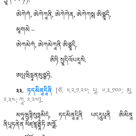
སྱཱདིལོཔོ ཧོཏི.
ཨེཀེཀཾ, ཨེཀེཀཱནི, ཨེཀེཀེན, ཨེཀེཀསྶ ཨིཙྩཱདི.
མཱགམེ –
ཨེཀམེཀཾ, ཨེཀམེཀཱནི ཨིཙྩཱདི.
ཨིཏི སྱཱདིལོཔརཱསི.
ཨཔྤཝིདྷཱནམུཙྩཏེ.
.
ཏདམིནཱདཱིནི
[ཙཾ. ༥.༢.༡.༢༧; པཱ. ༦.༣.༡༠༩; མུ.
༣༣
༢.༣༤; ཀཱ. ༢.༢༧]
.
མཧཱཝུཏྟིསུཏྟམིདཾ, ཏདམིནཱདཱིནི པདརཱུཔཱནི ཨིམིནཱ
ནིཔཱཏནེན སིཛ྄ཛྷནྟཱིཏི ཨཏྠོ.