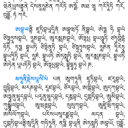
ཝེནེཡྻསནྟཱནེ དེསནཱཉཱཎེན ཀརོཏི ཨཏྠོ. ཨཐ ཝཱ ཀརོཏཱིཏི ཀརོ,
བུདྡྷོ. ཏཾ ཀརཾ.
ཨབྷཡ
ནྟི ཛཱཏིབྷཡཱདཱིནཾ ཨབྷཱཝཏོ ནིབྦྷཡཾ. ཨེཏྠ ཧི བྷཡཾ
ཙིཏྟུཏྲཱསབྷཡཾ, ཉཱཎབྷཡཾ, ཨཱརམྨཎབྷཡཾ, ཨོཏྟཔྤ བྷཡཉྩཱཏི ཙཏུབྦིདྷཾ
ཧོཏི. ཏཏྠ བྷཱཡཏི ཙིཏྟེནཱཏི བྷཡཾ, ཙིཏྟུཏྲཱསབྷཡཾ. ཉཱཎེན ཏཱིརེཏྭཱ
བྷཱཡཏཱིཏི བྷཡཾ, ཉཱཎཾ. བྷཱཡཏི ཨེཏསྨཱཏི བྷཡཾ, ཨཱརམྨཎབྷཡཾ. བྷཱཡཏི
ཨེཏེན པཱཔཏོཏི བྷཡཾ, ཨོཏྟཔྤབྷཡཾ. བྷཱིདྷཱཏུ བྷཡེ ཎ.
མཧཱནིདྡེསཔཱལི༹ཡཾ
པན ཨཱགཏཱནི ཛཱཏིབྷཡཾ, ཛརཱབྷཡཾ,
བྱཱདྷིབྷཡཾ, མརཎབྷཡཾ, རཱཛབྷཡཾ, ཙོརབྷཡཾ, ཨགྒིབྷཡཾ, ཨུདཀབྷཡཾ,
ཨཏྟཱནུཝཱདབྷཡཾ, པརཱནུཝཱདབྷཡཾ, དཎྜབྷཡཾ, དུགྒཏིབྷཡཾ, ཨཱུམིབྷཡཾ,
ཀུམྦྷཱིལ༹བྷཡཾ, ཨཱཝཊྚབྷཡཾ, སུསུཀབྷཡཾ, ཨཱཛཱིཝིཀབྷཡཾ,
ཨསིལོཀབྷཡཾ, པརིསཡསཱརཛྫབྷཡཾ, མདན བྷཡཾ,
དུགྒཏིབྷཡནྟིཨཱདཱིནི གཧིཏཱནི. ནཏྠི བྷཡཱནི ཨེཏསྶཱཏི ཨབྷཡོ, བུདྡྷོ.