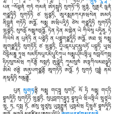
ཉཱཎགམནཾ ནཱམ. ཨིདྷ པན ཉཱཎགམནཾ ཨདྷིཔྤེཏཾ.
ཨངྒུཏྟརཊཱིཀཱཡཾ
པན ‘‘སོབྷནཾ གཏཾ གམནཾ ཨེཏསྶཱཏི སུགཏོ’’ཏི ཝུཏྟཾ. སུནྡརཾ ཋཱནཾ
གཙྪཏཱིཏི སུགཏོཏི ཙ ཝུཙྩཏི, ཨཱརམྨཎཀརཎཝསེན ཨམཏཾ
ནིབྦཱནཾ གཏོཏི
ཨཏྠོ. སམྨཱ ཨཝིཔརཱིཏཾ ཙེས གཙྪཏཱིཏི སུགཏོཏི
ཝུཙྩཏི. སུསདྡོ སམྨཱསདྡཏྠོ. ཏེན ཏེན མགྒེན ཡེ ཀིལེསཱ པཧཱིནཱ, ཏེ
ཀིལེསེ ན པུནེཏི ན པཙྩེཏི ན པཙྩཱགཙྪཏཱིཏི ཨཏྠོ. ཨཐ ཝཱ སམྨཱ
ཨཱགཙྪཏཱིཏི སུགཏོཏི ཙ ཝུཙྩཏི, དཱིཔངྐརཔཱདམཱུལཏོ པབྷུཏི ཡཱཝ
བོདྷིམཎྜཱ ཏཱཝ སམཏིཾསཔཱརམིཔཱུརིཀཱཡ སམྨཱཔཊིཔཏྟིཡཱ སབྦལོཀསྶ
ཧིཏསུཁམེཝ ཀརོནྟོ སསྶཏཾ ཨུཙྪེདཾ ཀཱམསུཁཾ ཨཏྟཀིལམཐཉྩཱཏི
ཨིམེ ཙནྟེ ཨནུཔགཙྪནྟོ ཨཱགཏོཏི ཨཏྠོ. ཏཾ སུགཏཾ བུདྡྷཾ ནམེ
ནམཱམཱིཏི སམྦནྡྷོ.
པུན
སུགཏ
ནྟི སམྨཱ གདཏྟཱ སུགཏོ. སོ ཧི སམྨཱ གདཏི
བྷཱསཏཱིཏི སུགཏོཏི ཝུཙྩཏི. སུཔུབྦགདདྷཱཏུ བྷཱསཱཡཾ ཝིཡཏྟིཡཾ ཝཱཙཱཡཾ
ཝཱ, ཏ, དསྶ ཏོ. ཚསུ ཝཱཙཱསུ ཡུཏྟཊྛཱནེ ཡུཏྟམེཝ དྭིཝཱཙཾ བྷཱསཏཱིཏི