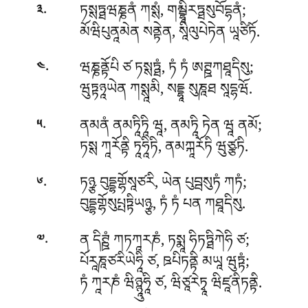
.
ཏསྶཏྠཝཎྞནཾ ཀསྶཾ, གམྦྷཱིརཏྠསུབོདྷནཾ;
༣
མོཝིཔུནཱམེན སནྟེན, སཱིལུཔེཏེན ཡཱཙིཏོ.
.
ཝཎྞནྟོཔི ཙ ཏསྶཏྠཾ, ཏཾ ཏཾ ཨཊྛཀཐཱདིསུ;
༤
ཝུཏྟཉཱཡེན ཀསྶཱམི, སདྡྷཱ སུཎཱཐ སཱདྷཝོ.
.
ནམནཾ ནམཏཱིཏཱི ཝཱ, ནམཏཱི ཏེན ཝཱ ནམོ;
༥
ཏསྶ ཀཱརོནྟི ཏཱཧཱིཏི, ནམཀྐཱརོཏི ཝུཙྩཏི.
.
ཏཉྩ བུདྡྷགྷོསཱཙརི, ཡེན པུབྦསུཏཾ ཀཏཾ;
༦
བུདྡྷགྷོསུཔྤཏྟིཡཉྩ, ཏཾ ཏཾ པན ཀཐཱདིསུ.
.
ན དིཊྛཾ ཀཏཀཱརཎཾ, ཏསྨཱ ཧིཏཏྠིཀེཧི ཙ;
༧
པོརཱཎཱཙརིཡེཧཱི ཙ, ཋཔིཏནྟི མཡཱ ཝུཏྟཾ;
ཏཾ ཀཱརཎཾ ཝིཉྙཱུཧཱི ཙ, ཝིཙཱརེཏྭཱ ཝིཛཱནིཏནྟི.