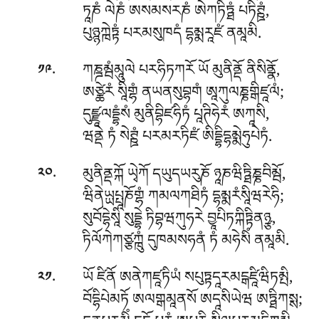
ཏཱཎཾ ལེཎཾ ཨསམསརཎཾ ཨེཀཏིཏྠཾ པཏིཊྛཾ,
པུཉྙཀྑེཏྟཾ པརམསུཁདཾ དྷམྨརཱཛཾ ནམཱམི.
.
ཀཎྜམྦཾམཱུལེ པརཧིཏཀརོ ཡོ མུནིནྡོ ནིསིནྣོ,
༡༩
ཨཙྪེརཾ སཱིགྷཾ ནཡནསུབྷགཾ ཨཱཀུལཎྞགྒིཛཱལཾ;
དུཛྫཱལདྡྷཾསཾ མུནིབྷིཛཧིཏཾ པཱཊིཧེརཾ ཨཀཱསི,
ཝནྡེ ཏཾ སེཊྛཾ པརམརཏིཛཾ ཨིདྡྷིདྷམྨེཧུཔེཏཾ.
.
མུནིནྡཀྐོ
ཡྭེཀོ དཡུདཡརུཎོ ཉཱཎཝིཏྠིཎྞབིམྦོ,
༢༠
ཝིནེཡྻཔྤཱཎོགྷཾ ཀམལཀཐིཏཾ དྷམྨརཾསཱིཝརེཧི;
སུབོདྷེསཱི སུདྡྷེ ཏིབྷཝཀུཧརེ བྱཱཔིཏཀྐིཏྟིནཉྩ,
ཏིལོཀེཀཙྩཀྑུཾ དུཁམསཧནཾ ཏཾ མཧེསིཾ ནམཱམི.
.
ཡོ ཛིནོ ཨནེཀཛཱཏིཡཾ སཔུཏྟདཱརམངྒཛཱིཝིཏམྤི,
༢༡
བོདྷིཔེམཏོ ཨལགྒམཱནསོ ཨདཱསིཡེཝ ཨཏྠིཀསྶ;