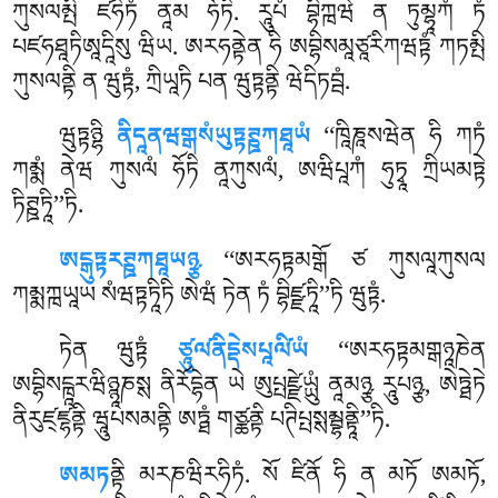
ཀུསལམྤི ཛཧིཏཾ ནཱམ ཧོཏི. རཱུཔཾ བྷིཀྑཝེ ན ཏུམྷཱཀཾ ཏཾ
པཛཧཐཱཏིཨཱདཱིསུ ཝིཡ
. ཨརཧནྟེན ཧི ཨབྷིསམཱཙཱརིཀཝཏྟཾ ཀཏམྤི
ཀུསལནྟི ན ཝུཏྟཾ, ཀྲིཡཱཏི པན ཝུཏྟནྟི ཝེདིཏབྦཾ.
ཝུཏྟཉྷི
ནིདཱནཝགྒསཾཡུཏྟཊྛཀཐཱཡཾ
‘‘ཁཱིཎཱསཝེན ཧི ཀཏཾ
ཀམྨཾ ནེཝ ཀུསལཾ ཧོཏི ནཱཀུསལཾ, ཨཝིཔཱཀཾ ཧུཏྭཱ ཀྲིཡམཏྟེ
ཏིཊྛཏཱི’’ཏི.
ཨངྒུཏྟརཊྛཀཐཱཡཉྩ
‘‘ཨརཧཏྟམགྒོ ཙ ཀུསལཱཀུསལ
ཀམྨཀྑཡཱཡ སཾཝཏྟཏཱིཏི ཨེཝཾ ཏེན ཏཾ བྷིཛྫཏཱི’’ཏི ཝུཏྟཾ.
ཏེན ཝུཏྟཾ
ཙཱུལ༹ནིདྡེསཔཱལི༹ཡཾ
‘‘ཨརཧཏྟམགྒཉཱཎེན
ཨབྷིསངྑཱརཝིཉྙཱཎསྶ ནིརོདྷེན ཡེ ཨུཔྤཛྫེཡྻུཾ ནཱམཉྩ རཱུཔཉྩ, ཨེཏྠེཏེ
ནིརུཛ྄ཛྷནྟི ཝཱུཔསམནྟི ཨཏྠཾ གཙྪནྟི པཊིཔྤསྶམྦྷནྟཱི’’ཏི.
ཨམཏ
ནྟི མརཎཝིརཧིཏཾ. སོ ཛིནོ ཧི ན མཏོ ཨམཏོ,