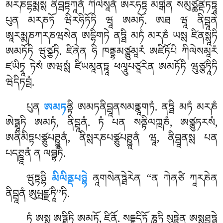
མརཎདྷམྨསྶ ནིབྦཏྟཀཱནཾ ཀིལེསཱནཾ ཨརཧཏྟ མགྒེན སམུཙྪིནྡིཏཏྟཱ
པུན མརཎཏོ ཝིརཧིཏོཏི ཝཱ ཨམཏོ. ཨཐ ཝཱ ནིབྦཱནེ
ཨཱརམྨཎཀརཎཝསེན ཨདྷིགཏེ ནཏྠི མཏཾ མརཎཾ ཡསྶ ཛིནསྶཱཏི
ཨམཏོཏི ཝུཙྩཏི. ཛིནེན ཧི ཁནྡྷམཙྩུམཱརཾ ཨཛིཏོཔི ཀིལེསམཱརཾ
ཛཡིཏྭཱ ཏེསཾ ཨཝསྶཾ ཛིཡམཱནཏྟཱ ཕལཱུཔཙཱརེན ཨམཏོཏི ཝུཙྩཏཱིཏི
ཝེདིཏབྦཾ.
པུན
ཨམཏ
ནྟི ཨམཏནིབྦཱནསམནྣཱགཏཾ. ནཏྠི མཏཾ མརཎཾ
ཨེཏྠཱཏི ཨམཏཾ, ནིབྦཱནཾ. ཏཾ པན སནྟིལཀྑཎཾ, ཨཙྩུཏརསཾ,
ཨནིམིཏྟཔཙྩུཔཊྛཱནཾ, ནིསྶརཎཔཙྩུཔཊྛཱནཾ ཝཱ, ནིབྦཱནསྶ པན
པདཊྛཱནཾ ན ལབྦྷཏི.
ཝུཏྟཉྷི
མིལིནྡཔཉྷེ
ནཱགསེནཏྠེརེན ‘‘ན ཀེནཙི ཀཱརཎེན
ནིབྦཱནཾ ཨུཔྤཛྫཏཱི’’ཏི.
ཏཾ ཨསྶ ཨཏྠཱིཏི ཨམཏོ, ཛིནོ. སདྡྷཱདིཏོ ཎཱཏི སུཏྟེན ཨསྶཐྱཏྠེ