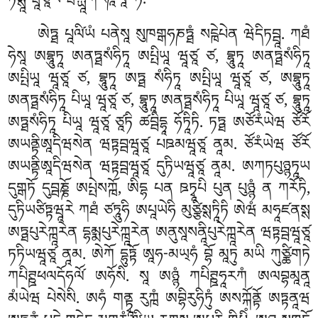
ཏསྶཱ ཝཱཙཱཡ ཝེཡྻཱཀརཎཱཡཱ’’ཏི.
ཨེཏྠ པཱལི༹ཡཾ པནེསཱ སུཁགྒཧཎཏྠཾ སངྑེཔེན ཝེདིཏབྦཱ. ཀཐཾ
ཧེསཱ ཨབྷཱུཏཱ ཨནཏྠསཾཧིཏཱ ཨཔྤིཡཱ ཝཱཙཱ ཙ, བྷཱུཏཱ ཨནཏྠསཾཧིཏཱ
ཨཔྤིཡཱ ཝཱཙཱ ཙ, བྷཱུཏཱ ཨཏྠ སཾཧིཏཱ ཨཔྤིཡཱ ཝཱཙཱ ཙ, ཨབྷཱུཏཱ
ཨནཏྠསཾཧིཏཱ པིཡཱ ཝཱཙཱ ཙ, བྷཱུཏཱ ཨནཏྠསཾཧིཏཱ པིཡཱ ཝཱཙཱ ཙ, བྷཱུཏཱ
ཨཏྠསཾཧིཏཱ པིཡཱ ཝཱཙཱ ཙཱཏི ཚབྦིདྷཱ ཧོཏཱིཏི. ཏཏྠ ཨཙོརཾཡེཝ ཙོརོ
ཨཡནྟིཨཱདིཝསེན ཝཏྟབྦཝཱཙཱ པཋམཝཱཙཱ ནཱམ. ཙོརཾཡེཝ ཙོརོ
ཨཡནྟིཨཱདིཝསེན ཝཏྟབྦཝཱཙཱ དུཏིཡཝཱཙཱ ནཱམ. ཨཀཏཔུཉྙཏཱཡ
དུགྒཏོ དུབྦཎྞོ ཨཔྤེསཀྑོ, ཨིདྷ པན ཋཏྭཱཔི པུན པུཉྙཾ ན ཀརོཏི,
དུཏིཡཙིཏྟཝཱརེ ཀཐཾ ཙཏཱུཧི ཨཔཱཡེཧི མུཙྩིསྶཏཱིཏི ཨེཝཾ མཧཱཛནསྶ
ཨཏྠཔུརེཀྑཱརེན དྷམྨཔུརེཀྑཱརེན ཨནུསཱསནཱིཔུརེཀྑཱརེན ཝཏྟབྦཝཱཙཱ
ཏཏིཡཝཱཙཱ ནཱམ. ཨེཀོ དྷུཏྟོ ཨཱཧ-མཡ྄ཧཾ བྷོ མཱཏུ མཡི ཀུཙྪིགཏེ
ཀཔིཊྛཕལདོཧལོ༹ ཨཧོསི. སཱ ཨཉྙཾ ཀཔིཊྛཧཱརཀཾ ཨལབྷམཱནཱ
མཾཡེཝ པེསེསི. ཨཧཾ གནྟྭཱ རུཀྑཾ ཨབྷིརུཧིཏུཾ ཨསཀྐོནྟོ ཨཏྟནཱཝ