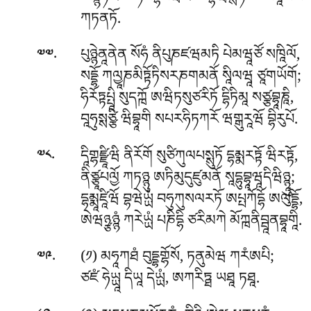
ཨཉྙཏརོ ཏིབོདྷིཔཝརེ བྷཝིསྶཏི ཡཐཱསཡཾ
ཀཏནཏོ.
.
པུཉྙེནཱནེན
སོཧཾ ནིཔུཎཛཝམཏི པེམཝཱཙོ སཁཱིལོ,
༧༧
སདྡྷོ ཀལྱཱཎམིཏྟོཏིསརཎགམནོ སཱིལཝཱ ཙཱགཡོགོ;
ཧིརོཏྟཔྤཱི སུདཀྑོ ཨཝིཏསུཙརིཏོ དྷིཏིམཱ སཙྩབྷཱཎཱི,
བཱཧུསྶཙྩི ཝིབྷཱགི སཔརཧིཏཀརོ ཝགྒུརཱཝོ བྷིརུཔོ.
.
དཱིགྷཛྫཱིཝི ནིརོགོ སུཙིཀུལཔསྶུཏོ དྷམྨརཏྟོ ཝིརཏྟོ,
༧༨
ནིཙྩཱཔལྱོ ཀཏཉྙུ ཨཏིམུདུཛུམནོ སཱདྷུབྷཱཝཱདིཝིཉྙཱུ;
དྷམྨཱཛཱིཝོ བྷཝེཡྻཾ བཧུཀུསལརཏོ ཨཔྤཀོདྷོ ཨལུདྡྷོ,
ཨེཝཉྩཉྙཾ ཀརེཡྻཾ པཎིདྷི ཙརིམཀེ མོཀྑནིབྦཱནབྷཱགཱི.
.
(༡) མཧཱཀཐཾ བུདྡྷགྷོསོ, ཏནུམེཝ ཀརཾཨཔི;
༧༩
ཙཛཾ ཧེཡྻཱ དིཡཱ དེཡྻཾ, ཨཀརིཏྠ ཡཐཱ ཏཐཱ.