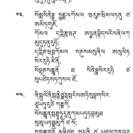
མུདུཏནུརུཎཛིཝ྄ཧོ.
.
སོམྨསིནིདྡྷ ཏྱུཛྫལཀོམལ ཝརུཎཝིམལཏནུ ཙ
༧༣
ཨམིཏགུཎོ,
ཀོམལ དཀྑིཎཱཝཊ ཨཉྫནབྷིདསརིསནིལཀ
མུདུཏནུརུཧོ;
དཀྑིཎཝཊྚཀོམལ སཎུསམསུནིལ ཨལུལིཏ
སིརརུཧི ཛིནོ,
སོབྷཎསཎྛཱནོ ཐ སིནིདྡྷསིརརུཧི ཙ
སུཔཙིཏསཏཀུསལ ཛོ.
.
ནིགྒུལོ༹ནིགྒནྟིཙྪཏྟསྶརིསཨཏིསུབྷགསིར
༧༤
ཙཱཡཏཱརུཙི ཀཎྞཀོ,
སོསཎྛཱནསྶཎྷཱཧཱརཱནུཀམཔཧུཏབྷམུཐ
སུཨཱཡཏབྦྷམུཀོ ཙ སོ;