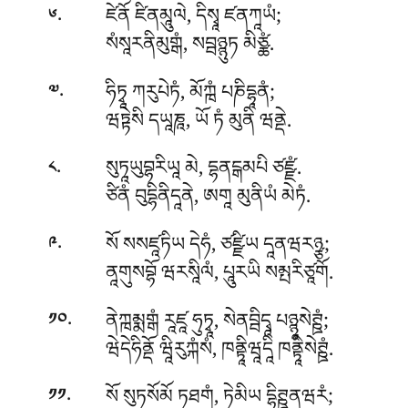
.
ཛེནོ ཛིནམཱུལེ, དིསྭཱ ཛནཀཱཡཾ;
༦
སཾསཱརནིམུགྒཾ, སབྦཉྙུཏ མིཙྪཾ.
.
ཧིཏྭཱ ཀརུཔེཏཾ, མོཀྑཾ པཎིདྷཱནཾ;
༧
ཝཏྟེསི དཡཱཎཱ, ཡོ ཏཾ མུནི ཝནྡེ.
.
སུཏཱཡུབྷརིཡཱ མེ, དྷནངྒམཔི ཙཛྫཾ.
༨
ཙིནཾ བུདྷིནིདཱནེ, ཨགཱ མུནིཡཾ མེཏཾ.
.
སོ སསཛཱཏིཡ དེཧཾ, ཙཛྫིཡ དཱནཝརཉྩ;
༩
ནཱགུསབྷོ ཝརསཱིལཾ, པཱུརཡི སམྤརིཙཱགོ.
.
ནེཀྑམྨགྒཾ རཱཛཱ ཧུཏྭཱ, སེནབྦིདྭཱ པཉྙཱསེཊྛཾ;
༡༠
ཝེདེཧིནྡོ ཝཱིརུཀྐཾསཾ, ཁནྟཱིཝཱདཱི ཁནྟཱིསེཊྛཾ.
.
སོ སུཏསོམོ ཏཐགཾ, ཏེམིཡ དྷིཊྛཱནཝརཾ;
༡༡