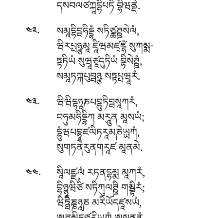
དསབལཙཀྐཱདྷིཔཏི བྷིཝནྡེ.
.
སམཱདྷིབྦཧིདྡྷཾ སཏིཙྪཊྛསེལཾ,
༤༢
ཝིརཔྤཉྩམཱ ཛཱིཝམཛ྄ཛྷཾ སུཀམྨ-
ཏྟཏིཡཾ སུཝཱཙཱདུཏིཡཾ བྷིསེཊྛཾ,
སམཱཏཀྐཔུབྦཉྩ སཏྟཔྤཝཱརཾ.
.
ཝིཝིདྷཉཱཎཔབྷུཏིབྦསཱཀརཾ,
༤༣
བཧུམཧིདྡྷིཀ མརཱུན མཱསཡཾ;
དྷུཾཝཔབྷཱཛལིཏརཱམཎེཡྻཀཾ,
སུགཏནེརུནགརཱཛ མཱནམེ.
.
སཱིལཛྫལཾ རཏནདྷམྨ མཱཀརཾ,
༤༤
བྷིཉྙཱཝིཙིཾ སཏིཀུལཊྛི གམྦྷིརཾ;
ཝིཏྠིཎྞཉཱཎ མརིཡོདཛཱསཡཾ,