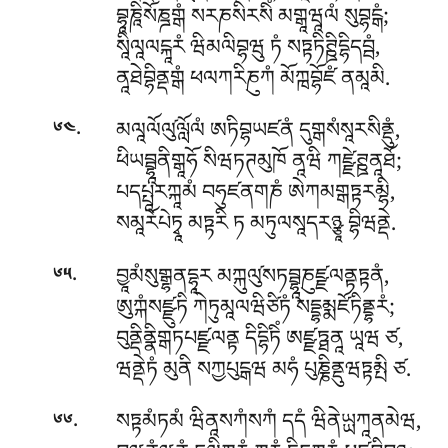
བྷཱཎཱིསོཎྜགྒཾ སརཎསིརསིཾ མགྒཱཝཱལཾ སུབྷངྒཾ;
སཱིལཱལངྐཱརཾ ཝིམལིབྷཝུ ཏཾ སཏྟཏིཊྛིདྷིདབྦཾ,
ནཱཐེབྷིནྡགྒཾ ཕལཀརིཎུཀཾ མོཀྑབྷོཛཾ ནམཱམི.
.
མལཱལོལུ༹ལློལཾ ཨཏིབྷཡཛནཾ དུགྒསཾསཱརསིནྡུཾ,
༦༤
ཕིཡབྦྷཱནིགྒཱཧོ སིཝཏཊམུཁོ ནཱཝི ཀཛྫེཊྛནཱཐོ;
པདཔྤཱརཀྐཱམཾ བཧུཛནགཎཾ ཨེཀམགྒཏྟརམྷི,
སམཱརོཔེཏྭཱ མཏྟརི ཏ མཏུལསཱདརཉྩཱ བྷིཝནྡེ.
.
བྱཱམཾསུགྒྷནདྷཱར མཀྐུལུ༹སཏབྦྷཱཎུཛྫལནྟཏྟནཾ,
༦༥
ཨུཀྐཾསཛྫུཏི ཀེཏུམཱལཝིཙིཏཾ སདྡྷམྨཛོཏིནྡྷརཾ;
བུནྡིནྣིགྒཏཔཛྫལནྟ དིདྷིཏིཾ ཨཛྫཏྠནཱ ཡཱཝ ཙ,
ཝནྡེཏཾ མུནི སཀྱཔུངྒཝ མཧཾ པུཎྞིནྡུཝཏྟམྤི ཙ.
.
སཏྟམཾཏམཾ ཝིནཱསཀཾསཀཾ དདཾ ཝིནེཡྻཀཱནམེཝ,
༦༦