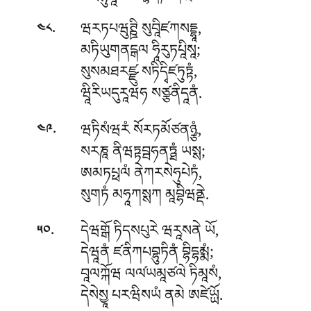
.
ཝརཏཔཝུཊྛི སུབཱིཛཀསདྡྷཱ,
༤༨
མཏིཡུགནངྒལ ཧཱིརུཏཔཱིསཱ;
སུསམཐརཛྫུ སཏིདྭིཛཏུཏྟཾ,
ཝཱིརིཡདུརཱཝཧ སཙྩནིདཱནཾ.
.
ཝཏིསཾཝརཾ སོརཏམོཙནཉྩཾ,
༤༩
སརཎཱ ནིཝཏྟབྦཧནཏྠཾ ཡསྶ;
ཨམཏཔྥལཾ ནེཀརསེཧུཔེཏཾ,
སུགཏཾ མཧཱཀསྶཀ མཱབྷིཝནྡེ.
.
དེཝགྒོ ཏིདསཔུརེ ཝརཱསནེ ཡོ,
༥༠
དེཝཱནཾ ཛནིཀཔབྷུཏིནཾ བྷིདྷམྨཾ;
བཱལཀྐོཝ ལལ༹ཡམཱཙལེ ཏིམཱསཾ,
དེསེསྱཱ པརཝིསཡཾ ནམེ ཨཛེཡྻོ.