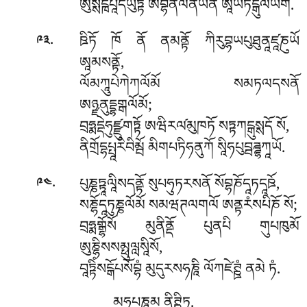
ཨུསྶངྑཔཱདཡུཏྟོ ཨབྷིནིལནཡནོ ཨཱཡཏངྒུལིཡོགོ.
.
ཋིཏོ
ཁོ ནོ ནམནྟོ ཀིརུབྷཡཔུཐུནཱཛཱཎུཡོ
༩༣
ཨཱམསནྟོ,
ལོམཀཱུཔེཀེཀལོམོ སམཏལདསནོ
ཨཉྫནུདྡྷགྒལོམོ;
བྲཧྨདྡེཧུཛྫུགཏྟོ ཨཝིརལ༹མུཁཏོ སཏྟཀངྒུསྶདོ སོ,
ནིགྲོདྷཔྤཱརིབིམྦོ མིགཔཏིཧནུཀོ སཱིཧཔུབྦཌྜྷཀཱཡོ.
.
པུཎྞཏྟཱལཱིསདནྟོ སུཔཧུཏརསནོ སོབྷཎོདཱཏདཱཋོ,
༩༤
སཎྷོདཱཏུཎྞལོམོ སམཝཊལགལོ ཨནྟརཾསཔིཎོ སོ;
བྲཧྨགྒྷོསོ མུནིནྡོ པུནཔི གུཔཁུམོ
ཨུཎྷིསསམྥུལླསཱིསོ,
བཱཏྟིཾསངྒོཔསོབྷཾ མུདུརསཧཎཱི ལོཀཛེཊྛཾ ནམེ ཏཾ.
མཧཱཔཎཱམ ནིཊྛིཏཱ.