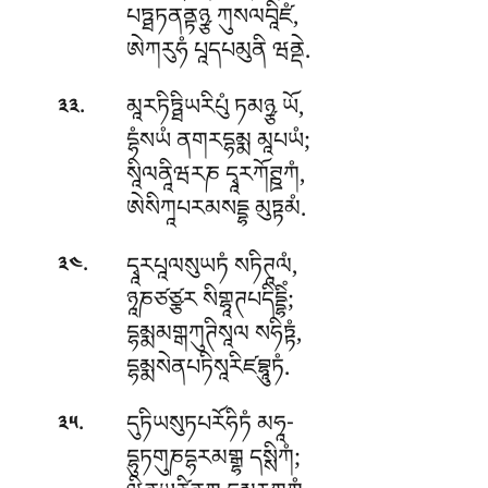
པཏྠཏནནྟཉྩ ཀུསལབཱིཛཾ,
ཨེཀརུཧཾ པཱདཔམུནི ཝནྡེ.
.
མཱརཏིཏྠིཡརིཔུཾ ཏམཉྩ ཡོ,
༣༣
དྷཾསཡཾ ནགརདྷམྨ མཱཔཡཾ;
སཱིལནཱིཝརཎ དྭཱརཀོཊྛཀཾ,
ཨེསིཀཱཔརམསདྡྷ མུཏྟམཾ.
.
དྭཱརཔཱལསུཡཏཾ སཏིཊཱལཾ,
༣༤
ཉཱཎཙཙྩར སིགྷཱཊཔདིདྡྷིཾ;
དྷམྨམགྒཀུཊིསཱལ སཧིཏྟཾ,
དྷམྨསེནཔཏིསཱརིཛབྷཱུཏཾ.
.
དུཏིཡསུཏཔརོཧིཏཾ མཧཱ-
༣༥
དྷུཏགུཎདྷརམགྒྷ དསྶིཀཾ;