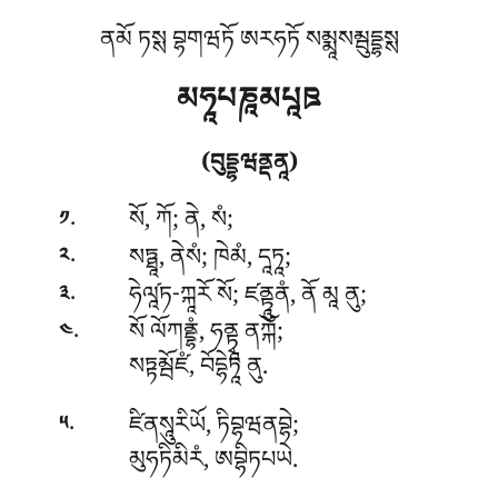
ནམོ ཏསྶ བྷགཝཏོ ཨརཧཏོ སམྨཱསམྦུདྡྷསྶ
མཧཱཔཎཱམཔཱཋ
(བུདྡྷཝནྡནཱ)
.
སོ
, ཀོ; ནེ, སཾ;
༡
.
སཏྠཱ, ནེསཾ; ཁེམཾ, དཱཏཱ;
༢
.
ཧེལཱ༹ཏ-ཀྐཱརོ སོ; ཛནྟཱུནཾ, ནོ མཱ ནུ;
༣
.
སོ ལོཀནྡྷཾ, ཧནྟྭཱ ནཀྐོ;
༤
སཏྟམྦོཛཾ, བོདྷེཏཱ ནུ.
.
ཛིནསཱུརིཡོ, ཏིབྷཝནབྷེ;
༥
མུཧཏིམིརཾ, ཨབྷིཏཔཡེ.