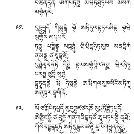
དེཝནརཱནཾ ཨེཀཔཏིཊྛ མཝིཏཐུཏིཡས མསཀི
མབྷཾནམེ.
.
བུདྡྷུཔྤཱདོ ཀིམྨངྒཾ བྷོ ཨཏིདུལབྷཏརམིདྷ བྷཝེ
༩༡
སུགྷོས མཔཱཔརོ,
ཏསྨཱ པཏྠེནྟཱ སབྦཉྙུཾ ཝིཝིདྷཧིཏསུཁ མནདྷིཀཾ
ནམནྟུ ཙ སཱདྷཝོ;
པུཉྙེནཱནེནེཏེ དིཊྛེ བྷཡཨགྷཾཔཱིལ༹ནཊྛ ཝིརཧིཏཱ
པརཏྠ ཙུབྷོ སུབྷེ,
བྷུཏྭཱནནྟེ ཝེ ཧེསྶནྟེ ཨཝིཀལསུཁསིརིམཏིཀཱ
ཨནུཏྟར བྷཱགིནོ.
.
སོ ཙཀྐོཔེཏཔཱདོ མུདུབྷུཛཙརཎོ སུཔྤཏིཊྛིཏཔཱདོ,
༩༢
ཨེཎཱིཛངྒྷོ ཙ བུདྡྷོ ཀནཀནིབྷཏཙོ ཨཱཡཏཔཎྷི ནཱཐོ;
ཀོསོནདྡྷངྒཛཱཏོ ཨཏིསུདྷུམཚཝཱི ཛཱལིཀཔྤཱནཧེཊྛཱ,