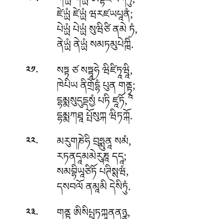
.
ཀེཡྻཾ ཀེཡྻཾ ཨབྷིཛཡཀེཏུཾ,
༢༠
ཛེཡྻཾ ཛེཡྻཾ ཝརཛཡཔཱནཾ;
པེཡྻཾ པེཡྻཾ སུཝིཙི ནམེ ཏཾ,
ནེཡྻཾ ནེཡྻཾ སམཏམུཔེཀྑིཾ.
.
སཏྟ ཙ སཏྟཱཧེ ཝིཛིཏཱཝཱི,
༢༡
ཁེཔིཡ ནིགྲོདྷཾ པུན གནྟྭཱ;
དྷམྨསུདུདྡསྱཾ པཏི ཛཱཏོ,
དྷམྨཀཐཱ པྤོསུཀྐ ཝིཏཀྐོ.
.
མརུགཎེཧི
བྲཧྨུནཱ སམཾ,
༢༢
རཏནདཱམམེརུཎཱ དདཱ;
སམབྷིཡཱཙིཏོ པཊིསྶཝཾ,
དསབལོ ནམཱམི དེསིཏུཾ.
.
གནྟྭཱ ཨིསིཔྤཱཏཀྐཱནནཉྩ,
༢༣