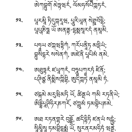
ཨེཀབྷུགོ མེཏྟཝརཾ, ལོམཧསོཔེཀྑཏརཾ.
.
པཱརམཱི
ཏིདུཀྐརཱཝ, པཱུརིཡཱན སེཊྛབོདྷི;
༡༢
པཱཔུཎིཏྠ ཡོ ཨནནྟ-དྷམྨསཱརདཾ ནམཱམི.
.
པཧཱཡ ཙཀྐཝཏྟིཀཾ, ཀརོཔནཱིཏ མདྡིཡཾ;
༡༣
བྷུསིདྷརེ སསེནཀཾ, ཨཛེནི པཱཔིམཾ ནམེ.
.
ཨཐུཏྟརཾ ཛཡཱཀརཾ, བཧཱུཔཀཱརཏཾ ཛིནོ;
༡༤
པཊིཙྩ ནིམྨིསཀྑིབྷི, ཨུདིཀྑཏེ ནམཱམི ཏཾ.
.
ཙངྐམེ མརུཝིམཏི ཡོ, ཚིནྡཡཾ ཀམི རཏནིཡེ;
༡༥
ཨིདྡྷིཔཱཊིཧིརཎཀརོ, ཙཀྑུམཾ ཏམབྷིཔཎམེ.
.
ཨཐ རཏནགྷརེ བུདྡྷོ, ཚདིདྷིཏི ཛནཡཾ སངྑྱཾ;
༡༦
སཱིམཱིསཱ ཏམབྷིདྷམྨཾ ཡོ, སུརནརམཧིཏཾ ཝནྡེ.