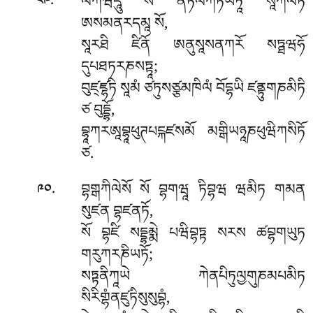
.
ལོཀཝིདཱུ སོ ནིཏལོཀཏཡཏཱ སཱཀལཏོ
༨༩
ཨསམནརདམཱ སོ,
སཱརཐི ཛིནོ ཨནུསཱསནཀརོ སཏྠཝཧོ
དུཔཐཏརཎསཏྟཱ;
བུཛ྄ཛྷཏི སཱམཾ ཙཏུསཙྩམཁིལཾ བོདྷཡི ཛནྟུགཎམིཏི
ཙ བུདྡྷོ,
བྷཱཀརཨཱབྷཱཕུཊཔངྐཛསམོ མགྒིཡཉཱཎཕུཝིཀསིཏོ
ཙ.
.
བྷགྒཀིལེསོ སོ བྷགཝཱ ཏིབྷཝ ཝམིཏ གམན
༩༠
སུཛན བྷཛནཏོ,
སོ བྷཛི སདྡྷམྨེ པཝིབྷཏྟ སརས ཚབྷགཡུཏ
གརུཀརཎིཡཏོ;
སཏྟནིཀཱཡེ ཀེནཔིཏུལྱགུཎམཔམིཏ
སིརིགྷཾནཛུཏིསུསུབྷཾ,