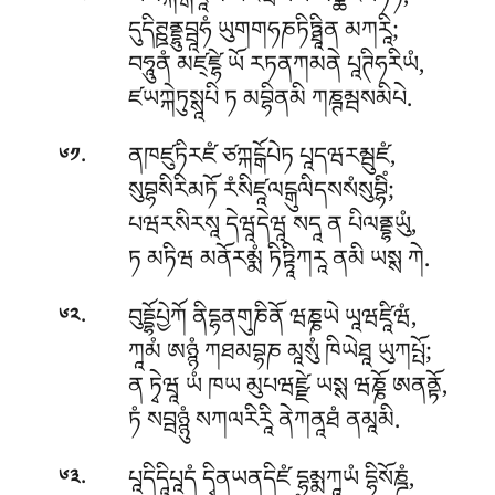
ཡམཀྐགྒིཛཱལཾ པརཝིསཡ མཙྪེརསཧིཏཾ,
དུདིཊྛནྡྷུབྦཱཧཾ ཡུགགཧཎཏིཏྠཱིན མཀརཱི;
བཧཱུནཾ མཛ྄ཛྷེ ཡོ རཏནཀམནེ པཱཊིཧརིཡཾ,
ཛཡཀྐེཏུསྶཱཔི ཏ མབྷིནམི ཀཎྚམྦསམིཔེ.
.
ནཁཛུཏིརཛཾ ཙཀྐངྒོཔེཏ པཱདཝརམྦུཛཾ,
༦༡
སུབྷསིརིམཏོ རཾསིཛཱལངྒུལིདསསཾསུབྷིཾ;
པཝརསིརསཱ དེཝཱདེཝཱ སདཱ ན པིལནྡྷཡུཾ,
ཏ མཏིཝ མནོརམྨཾ ཏིཏྟཱིཀརཱ ནམི ཡསྶ ཀེ.
.
བུདྡྷོཔྱེཀོ
ནིདྷནགུཎིནོ ཝཎྞཡེ ཡཱཝཛཱིཝཾ,
༦༢
ཀཱམཾ ཨཉྙཾ ཀཐམབྷཎ མཱསུཾ ཁིཡེཐཱ ཡུཀཔྤོ;
ན ཏྭེཝཱ ཡཾ ཁཡ མུཔཝཛྫེ ཡསྶ ཝཎྞོ ཨནནྟོ,
ཏཾ སབྦཉྙུཾ སཀལརིརཱི ནེཀནཱཐཾ ནམཱམི.
.
པཱདིདཱིཔཱདཾ དྭིནཡནདིཛཾ དྷམྨཀཱཡཾ དྷིསོཎྜཾ,
༦༣