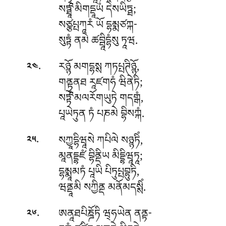
སཏྠཱ མིགདྡཱཡཾ དེསཡིཏྠ;
སཙྩཔྤཀཱརཾ ཡོ དྷམྨཙཀྐ-
སུཏྟཾ ནམེ ཚབྦཱིདྷཾསུ ཏཱཝ.
.
རཉྙོ མགདྷསྶ ཀཏཔྤཊིཉྙོ,
༢༤
གནྟྭཱནཐ རཱཛགཧཾ ཝིནེཏི;
སཏྟེ མལརོགཡུཏེ གདགྒཾ,
པཱཡེཏུན ཏཾ པཎམེ བྷིསཀྐཾ.
.
སཀྱཱདྷིཝཱསེ ཀཔིལེ སཉྙཏིཾ,
༢༥
མཱནདྡྷཛཾ བྷིནྡིཡ མིདྡྷིཝཱཏཱ;
དྷམྨཱམཏཾ པཱཡི པིཏུཔྤབྷུཏི,
ཝནྡཱམི སཀྱིནྡ མནོམདསྶིཾ.
.
ཨནཱཐཔིཎྜོཏི ཝ྄ཧཡེན ནནྟ-
༢༦