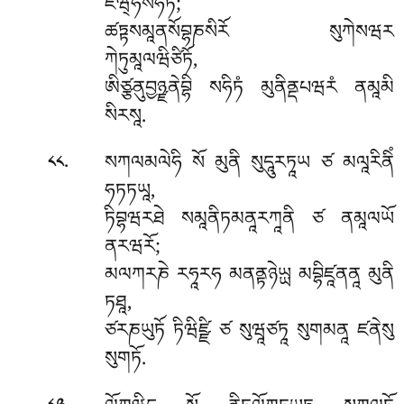
ཛིཝ྄ཧསཧིཏོ;
ཚཏྟསམཱནསོབྷཎསིརོ སུཀེསཝར
ཀེཏུམཱལཝིཙིཏོ,
ཨིཙྩནུབྱཉྫནེབྷི སཧིཏཾ མུནིནྡཔཝརཾ ནམཱམི
སིརསཱ.
.
སཀལམལེཧི སོ མུནི སུདཱུརཏཱཡ ཙ མལཱརིནིཾ
༨༨
ཧཏཏཡཱ,
ཏིབྷཝརཐེ སམཱནིཏམནཱརཀཱནི ཙ ནམཱལཡོ
ནརཝརོ;
མལཀརཎེ རཧཱརཧ མནནྟཉེཡྻ མབྷིཛཱནནཱ མུནི
ཏཐཱ,
ཙརཎཡུཏོ ཏིཝིཛྫི ཙ སུཝཱཙཏཱ སུགམནཱ ཛནེསུ
སུགཏོ.