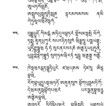
སུགྒནྡྷགྒཏྟོ མུདྡྷིཙཱཐ ཝདནི ཙ པུཐུལཀནལཱཊ
ཨཱཡཏསོབྷཎོ,
ཨསྶཱསཔྤསྶཱསཱཏིསྶཎུ དྷརམསམསམ ནམི
ཀེཏུམཱལཝིཙིཏྟཀཾ.
.
བུདྡྷུཔྤཱདོ ཀིམངྒཾ ཨཏིདུལབྷཏརཾ གྷོསམཏྟམྤི ལོཀེ,
༧༥
ཏསྨཱ ནཱནཔྤཀཱརཾ སཔརཧིཏསུཁཾ ཝིདྡྷསཱུ པཏྠཡནྟཱ;
ཡཱཏིཊྛཏྠཱཝ ཧཾ ཏཾ སུརནརསརཎཾ ཨནྟརཱཡཔྤཧཱནཾ,
པུཉྙཀྑེཏྟེཀབྷཱུཏཾ སུགཏམཝིརཏཾ སཱདྷུ ཝནྡནྟུ སནྟོ.
.
ཁེཏྟཝརངྒཏཏྠུཏིཔུརེ ཛཝཔཎམ ཏེཛསཱ ཨིདྷ
༧༦
བྷཝེ,
རོགབྷཡཱདྱུཔདྡཝཧཏོ ཨནུནསུཁ བྷོགཔུཉྙམཏིཀོ;
དེཝམནུསྶབྷོགཔཝརཾ པརཏྠནུབྷཱཝཉྩ
ཨནྟིམབྷཝེ,