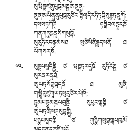
སུཝིབྦྷཛནུཔུབྦམཊྛཨནུནཱ-
ནུནཨལིནཱནུཔུབྦརུཙིར ཏྟིལཱདིརཧིཏབྦིསུདྡྷཏནུཀོ;
དསསཏཀོཊི ཧཏྠིབལདྷཱརཎོ
ཀནཀཏུངྒནཱསིཀསུབྷོ,
སུརུཧིརདནྟམཾསཐ སུཙིསིནིདྡྷདསནོ ཐ
ལོཀསརཎོ.
.
སུདྡྷཔསཱདིནྡྲི ཙ ཝཊྚཏརདཱཋོ རུཧིརོཊྛ ཙ
༧༢
སུརནརནཱཐོ,
ཨཱཡཏསོབྷབྦདནོ ཐ མུནི
གམྦྷཱིརུཛུཀཱཡཏསུརུཙིརལེཁོ;
བྱཱམཔབྷཱམཎྜལབུནྡི སུཔུརགྒཎྞི ཙ
ཨཱཡཏཝིསཊསུབྷཀྑཱི,
པཉྩཔསཱདཀྑི ཙ ཀུཉྩིཀསུབྷགྒཔཁུམོ