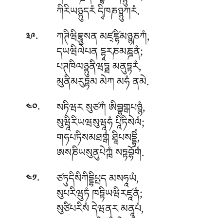
ཀིརིཡཉྙུདརཾ དྭིཁཎཉྙུཀརཾ.
.
ཀཊིཝིབྷཱུསན མཛ྄ཛྷིམཉྙཎཀཾ,
༣༩
དཡཝིལེཔན དྷཱརཎམཎྜནཾ;
པཊཁིལཉྙུནིཝཏྠ མནུཏྟརཾ,
མུནིམརུཏྟམ མེཀ མཧཾ ནམེ.
.
སཏིཝར སུཙཀཾ ཨིབྦྷགྒཔཉྙཾ,
༤༠
སུཝཱིརིཡཝསུཝཱཧཾ པཱིཏིསེལཾ;
གཧཔཏིསམཐགྒཾ ཐཱིཔསདྡྷིཾ,
ཨསཎིཡསུནུཔེཀྑཾ སཏྟབྷོགཾ.
.
ཙཏུདིསིཀིདྡྷིཔྤད མསཧཱཡཾ,
༤༡
སུཔརིཝུཏཾ ཁཏྟིཡཝིརཛཱནཾ;
སུཙིཔརིསཾ དེཝནར མནཱཔཾ,