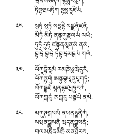
ཝིནཡཙིནཀ དྷམྨརཀྑཀཾ,
ཏིབྷཝཔཏིཀ དྷམྨརཱཛིཡཾ.
.
སུཏཾ སུཏཾ སབྦདྷི སཛྫནཾཛནཾ,
༣༦
མིཏཾ མིཏཾ ནནྟགུཎཱལཡཾ ལཡཾ;
ཧུཏཾ ཧུཏཾ ཛནྟུནམཱནམཾ ནམཾ,
བྷཝེ བྷཝེ ཏེབྷཝམངྒལཾ གལཾ.
.
ལོཀཱབྷིརཱམཾ རམཎེཡྻཝེདུརཾ,
༣༧
ལོཀནྟགུཾ ཨནྟུབྷཡཱནུཔཱགཏཾ;
ལོཀདྡྷཛཾ མཱནདྷཛཔྤཧཱརཀཾ,
ལོཀགྒརུཾ ཨགྒརུ པཙྩཡེ ནམེ.
.
མཀུཊགྒཕལཾ
ནཡནཉྩནིཀཾ,
༣༨
སཝནབྦྷུསནཾ ཝདནབྦྷུསནཾ;
གལམཎྜནམིདྡྷི མནཉྙུརསཾ,