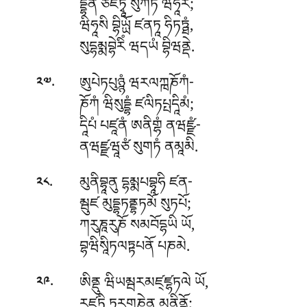
དྡྷནཾ ཙཛིཏྭཱ སུཀཏེ ཝིཧཱརེ;
ཝིཧཱསི བྷིཡྻོ ཛནཏཱ ཧིཏཏྠཾ,
སུདྷམྨབྷེརིཾ ཝདཡཾ བྷིཝནྡེ.
.
ཨུཔེཏཔུཉྙཾ ཝརལཀྑཎོཀཾ-
༢༧
ཎོཀཾ ཝིསུདྡྷཾ ཛལིཏཔྤདཱིམཾ;
དཱིཔཾ པཛཱནཾ ཨནིགྷཾ ནཝཛྫཾ-
ནཝཛྫཝཱཙཾ སུགཏཾ ནམཱམི.
.
མུནིབྷཱནུ དྷམྨཔབྷཱཧི ཛན-
༢༨
མྦུཛ མུདྡྷཏནྡྷཏམོ སུཏཔོ;
ཀརུཎཱརུཎོ སམབོདྷཡི ཡོ,
བྷཝིསཱིཏལཏྟཔནོ པཎམེ.
.
ཨིནྡུ ཝིཡམྦརམཛ྄ཛྷཏལེ ཡོ,
༢༩