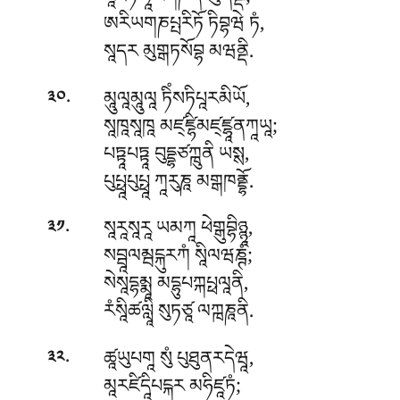
རཱཛཏི ཏཱརགཎེན མུནིནྡོ;
ཨརིཡགཎཔྤརིཏོ ཏིབྷཝེ ཏཾ,
སཱདར མུགྒཏསོབྷ མཝནྡི.
.
མཱུལཱམཱུལཱ
ཏིཾསཏིཔཱརམིཡོ,
༣༠
སཱཁཱསཱཁཱ མཛ྄ཛྷིམཛ྄ཛྷཱནཀཱཡཱ;
པཏྟཱཔཏྟཱ བུདྡྷཙཀྑུནི ཡསྶ,
པུཔྥཱཔུཔྥཱ ཀཱརུཎཱ མགྒཁནྡྷོ.
.
སཱརཱསཱརཱ ཡམཀཱ ཕེགྒུབྷིཉྙཱ,
༣༡
སབྦཱལམྦངྐུརཀཾ སཱིལཝཎྚཾ;
སེསཱདྷམྨཱ མདྷུཔཀྐཔྥལཱནི,
རཾསཱིཚལླཱི སུཏཙཱ ལཀྑཎཱནི.
.
ཚཱཡུཔགཱ སུཾ པུཐུནརདེཝཱ,
༣༢
མཱརཛིདཱིཔངྐར མཧིཛཱཏཾ;