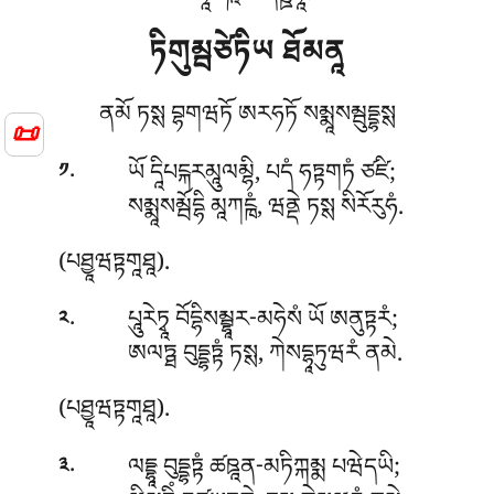
ཏིགུམྦཙེཏིཡ ཐོམནཱ
ནམོ ཏསྶ བྷགཝཏོ ཨརཧཏོ སམྨཱསམྦུདྡྷསྶ
📜
.
ཡོ
དཱིཔངྐརམཱུལམྷི, པདཾ ཧཏྟགཏཾ ཙཛི;
༡
སམྨཱསམྦོདྷི མཱཀངྑཾ, ཝནྡེ ཏསྶ སིརོརུཧཾ.
(པཐྱཱཝཏྟགཱཐཱ).
.
པཱུརེཏྭཱ བོདྷིསམྦྷཱར-མཧེསཾ ཡོ ཨནུཏྟརཾ;
༢
ཨལཏྠ བུདྡྷཏྟཾ ཏསྶ, ཀེསདྷཱཏུཝརཾ ནམེ.
(པཐྱཱཝཏྟགཱཐཱ).
.
ལདྡྷཱ བུདྡྷཏྟཾ ཚཋཱན-མཏིཀྐམྨ པཝེདཡི;
༣