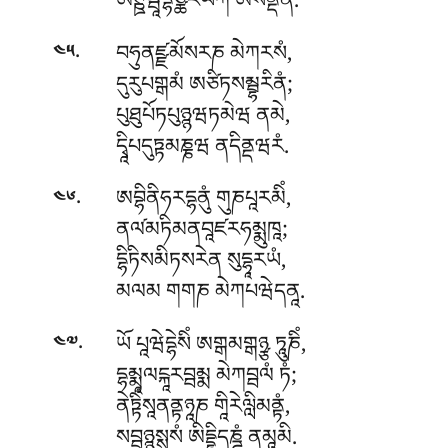
ཨཊྛམྦཱིདྷཙྪརིཡཀཾ ཨསནྡནཾ.
.
བཧུནཛྫམོསརཎ མེཀརསཾ,
༤༥
དུརུཔགྒམཾ ཨཙིཏསམྦྷརིནཾ;
པུཐུཔོཏཔུཉྙཝཏམེཝ ནམེ,
དྭཱིཔདུཏྟམཎྞཝ ནདིནྡཝརཾ.
.
ཨབྷིནིཧརདྷནུཾ
གུཎཔཱརམིཾ,
༤༦
ནལ༹མཏིམནབཱཛརཧམྨུཁཱ;
དྷིཏིསམིཏསརེན སུདྷཱརཡཾ,
མལམ གགཎ མེཀཔཝེདནཱ.
.
ཡོ པཱཝེདྷེསིཾ ཨགྒམགྒཉྩ ཏཱུཎིཾ,
༤༧
དྷམྨཱལངྐཱརབྦམྨ མེཀབྦལཾ ཏཾ;
ནེཏྟིཾསཱནནྟཉཱཎ གཱིརེལླིམནྟཾ,
སབྦཉྙུསྶཱསཾ ཨིདྡྷིདཎྜཾ ནམཱམི.