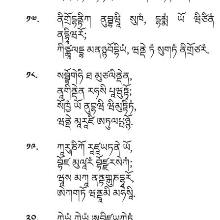
.
ནིགྲོདྷནྟིཀ ནུབྦྷཝཱི སུཁཾ, དྷམྨཾ ཡོ ཝིཙིནཾ
༡༧
ནདྷཱིཝརོ;
ཀིཙྪཱལདྡྷ མནཉྙབོདྷིཡཾ, ཝནྡེ ཏཾ སུགཏཾ ནིགྲོཙརཾ.
.
སབྦྷོགེཧི ཐ མུཙལིནྡེན,
༡༨
ནཱགིནྡེན རཧསི པཱཝུཏྟོ;
སོཁྱཾ ཡོ ནུབྷཝི ཝིམུཏྟིཾཏཾ,
ཝནྡེ མཱརཱཛི ཨཏུལཔྤཉྙོ.
.
ཀཱརུཎིཀོ རཱཛཱཡཏནེ ཡོ,
༡༩
བྷོཛ མུལཱ༹རཾ བྷོཛྫརསེཀཾ;
ཝཱས མཀཱ ནནྟགྒུཎདྷཱརོ,
ཨེཀགཏོ ཝནྡཱམི མཧེསཱི.