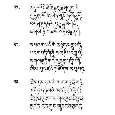
.
མཧཱཡསོ ཝིཝིདྷསུབྷཔྤཀཱསཀཾ,
༥༡
ཀུརཱུསུ ཡོ ཨམིཏགུཎོ ཏམོནུདོ;
པརཔྤཝཱདཧརི སུབྷཱནུཡོགིནཾ,
ནམཱམི ཏཾ ཀཐཡི སཏིཔྤཋཱནཀཾ.
.
སམཐཀཔལིཀོ སསྣེཧསམྨཱསཏི,
༥༢
པརམམཏིགིནཱི སཝཊྚིཔརཀྐམོ;
སཀལཛུཏིཀརོ སུདྷམྨཔདཱིཔཀོ,
ཨིམ མུཔཛལིཏོ ཛིནེན ནམཱམཧཾ.
.
ཝིགཏགཏམལཾ མལགཏཝིགཏཾ,
༥༣
མཧིཏ ཧིཏམནཾ མནཧིཏམཧིཏཾ;
ཝིབྷཝབྷཝཀརཾ ཀརབྷཝཝིབྷཝཾ,
སུཛན ཛནགུཎཾ གུཎཛནསུཛནཾ.