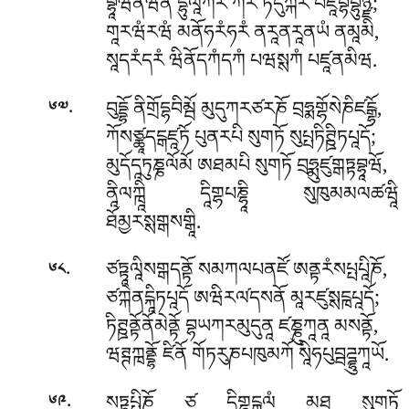
བྷཱཝནཾཝནཾ དྷུལཱིཀརཾ ཀརཾ ཏིདུཀྐརཾ པཛཱབྷིབྷུཉྫ;
གཱརཝཾརཝཾ མནོཧརཾཧརཾ ནརཱནརཱནཡཾ ནམཱམི,
སཱདརཾདརཾ ཝིནོདཀཾདཀཾ པཝསྶཀཾ པཛཱནམིཝ.
.
བུདྡྷོ ནིགྲོདྷབིམྦོ མུདུཀརཙརཎོ བྲཧྨགྷོསེཎིཛངྒྷོ,
༦༧
ཀོསཙྪཱདངྒཛཱཏོ པུནརཔི སུགཏོ སུཔྤཏིཊྛིཏཔཱདོ;
མུདོདཱཏུཎྞལོམོ ཨཐམཔི སུགཏོ བྲཧྨུཛུགྒཏྟབྷཱཝོ,
ནཱིལཀྑཱི དཱིགྷཔཎྷཱི སུཁུམམལཚཝཱི
ཐོམྱརསྶགྒསགྒཱི.
.
ཙཏྟཱལཱིསགྒདནྟོ སམཀལཔནཛོ ཨནྟརཾསཔྤཔཱིཎོ,
༦༨
ཙཀྐེནངྐཱིཏཔཱདོ ཨཝིརལ༹དསནོ མཱརཛུསྶངྑཔཱདོ;
ཏིཊྛནྟོནོམེནྟོ བྷཡཀརམུདུནཱ ཛཎྞུཀཱནཱ མསནྟོ,
ཝཊྚཀྑནྡྷོ ཛིནོ གོཏརུཎཔཁུམཀོ སཱིཧཔུབྦཌྜྷུཀཱཡོ.
.
སཏྟཔྤཱིཎོ ཙ དཱིགྷངྒུལཾ མཐ སུགཏོ
༦༩