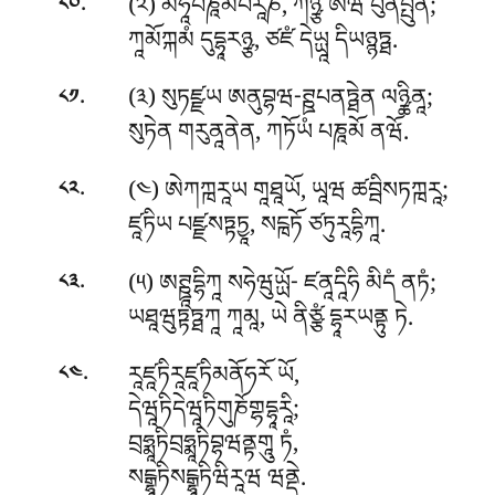
.
(༢) མཧཱཔཎཱམཔོརཱཎཾ, ཀིཉྩི ཨེཝ པུནཔྤུནཾ;
༨༠
ཀཱམོཀྐམཾ དུདྷཱརཉྩ, ཙཛཾ དེཡྻཱ དིཡཉྙཏྠ.
.
(༣) སུཏཛྫཡ ཨནུབྷཝ-ཊྛཔནཏྠེན ལཉྪིནཱ;
༨༡
སུཏེན གརུནཱནེན, ཀཏོཡཾ པཎཱམོ ནཝོ.
.
(༤) ཨེཀཀྑརཱཡ གཱཐཱཡོ, ཡཱཝ ཚབྦིསཏཀྑརཱ;
༨༢
ཛཱཏིཡ པཛྫསཏྟཏྱཱ, སངྑཏོ ཙཏུརཱདྷིཀཱ.
.
(༥) ཨཊྛཱདྷིཀཱ སཧེཝུཡྻོ- ཛནཱདཱིཧི མིདཾ ནཏཾ;
༨༣
ཡཐཱཝུཏྟཏྠཀཱ ཀཱམཱ, ཡེ ནིཙྩཾ དྷཱརཡནྟུ ཏེ.
.
རཱཛཱཏིརཱཛཱཏིམནོཧརོ ཡོ,
༨༤
དེཝཱཏིདེཝཱཏིགུཎོགྷདྷཱརཱི;
བྲཧྨཱཏིབྲཧྨཱཏིབྷཝནྟགཱུ ཏཾ,
སངྒྷཱཏིསངྒྷཱཏིཝིརཱཝ ཝནྡེ.