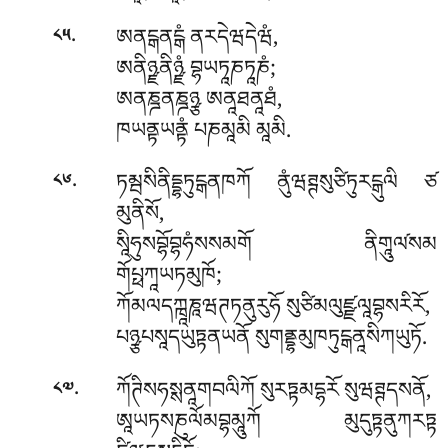
.
ཨནངྒནངྒཾ ནརདེཝདེཝཾ,
༨༥
ཨནིཉྫནིཉྫཾ བྷཡཏཱཎཏཱཎཾ;
ཨནཎྜནཎྜཉྩ ཨནཱཐནཱཐཾ,
ཁཡནྟཡནྟཾ པཎམཱམི མཱམི.
.
ཏམྦསིནིདྡྷཏུངྒནཁཀོ ནུཾཝཊྚསུཙིཏུརངྒུལི ཙ
༨༦
མུནིསོ,
སཱིཧུསབྷོབྷཧཾསསམགོ ནིགཱུལ༹སམ
གོཔྥཀཱཡཏམུཁོ;
ཀོམལདཀྑཱཎཱཝཊཏནུརུཧོ སུཙིམལུཛྫལཱབྷསརིརོ,
པཉྩཔསཱདཡུཏྟནཡནོ སུགནྡྷམུཁཏུངྒནཱསིཀཡུཏོ.
.
ཀོཊིསཧསྶནཱགབལིཀོ
སུརཏྟམདྷརོ སུཝཊྚདསནོ,
༨༧
ཨཱཡཏསཎུལོམབྷམཱུཀོ མུདུཏྟནུཀརཏྟ