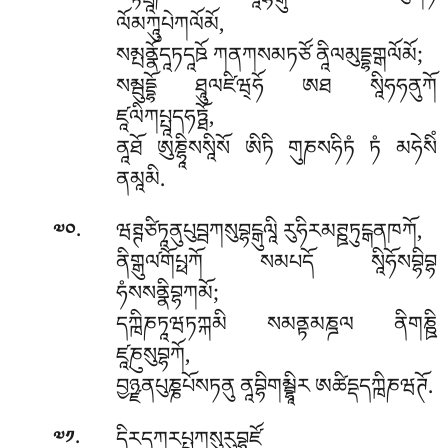
ལོམཀཱུཔེཀལོམོ,
སམྤནྣོདཱཏདཱཋོ ཀནཀསམཏཙོ ནཱིལམུདྡྷགྒལོམོ;
སམྦུདྡྷོ ཐཱུལཛིཝ྄ཧོ ཨཐ སཱིཧཧནུཀོ
ཛཱལིཀཔྤཱདཧཏྠོ,
ནཱཐོ ཨུཎྷཱིསསཱིསོ ཨིཏི གུཎསཧིཏཾ ཏཾ མཧེསིཾ
ནམཱམི.
.
ཝཊྚཙིཏཱནུཔུབྦཀསུབྷངྒུལཱི
རུཧིརམཊྛཏུངྒནཁཀོ,
༧༠
ནིགྒུལ༹གོཔྥཀོ སམཔདོ སཱིཧོསབྷིབྷ
ཧཾསསནྣིབྷཀམོ;
དཀྑིཎཏཱཝཏཀྐམི སམནྟམཎྜལ ནིགཎྛི
ཛཱཎུསུབྷཀོ,
བྱཉྫནཔུཎྞཔོསཏནུ ནཱབྷིགམྦྷཱིར ཨཚིདྡདཀྑིཎཝཊོ.
.
དྭིརདཀརཔྤཀཱསུརུབྷུཛོ
༧༡