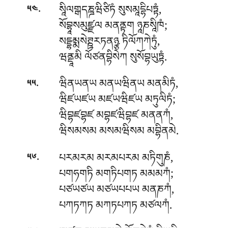
.
སཱིལགྒདཎྜཝིཙིཏཾ
སུསམཱདྷིཔཏྟཾ,
༥༤
སོབྷཱསམུཛྫལ མནནྟག ཉཱཎསཱིཁཾ;
སདྡྷམྨསེཊྛརཏནཉྩ ཏིལོཀཀེཏུཾ,
ཝནྡཱམི ལོཙནབྷིསེཀ སུསོབྷཡུཏྟཾ.
.
ཝིནཡནཡ མནཡཝིནཡ མནམིཏཾ,
༥༥
ཝིཛཡཛཡ མཛཡཝིཛཡ མཏུལིཏཾ;
ཝིབྷཛབྷཛ མབྷཛཝིབྷཛ མནནཀཾ,
ཝིསམསམ མསམཝིསམ མབྷིནམེ.
.
པརམརམ མརམཔརམ མཏིགུཎཾ,
༥༦
པགཧགཏི མགཏིཔགཏ མམམཀཾ;
པཙཡཙཡ མཙཡཔཔཡ མནཎཀཾ,
པཀཏཀཏ མཀཏཔཀཏ མཙལཀཾ.