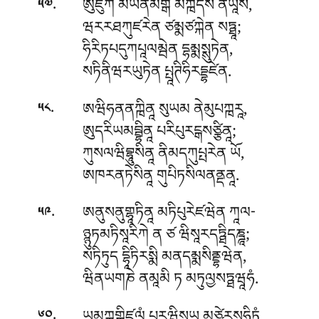
.
ཨུཛུཀ མཡནམགྒེ མོཀྑདེསཾ ནིཡཱསི,
༥༧
ཝརརཐཀུཛརེན ཙམྨཙཀྐེན སཏྠཱ;
ཧིརིཏཔདུཀཔཱལམྦེན དྷམྨསྶུཏེན,
སཏིནིཝརཡུཏེན པྤཱཊིཧིརདྡྷཛེན.
.
ཨཝིཧནནཀྑིནཱ སུཡམ ནེམུཔཀྑརཱ,
༥༨
ཨུདརིཡམབྦྷིནཱ པརིཔུརངྒསཙྩིནཱ;
ཀུསལཝིབྷཱུསིནཱ ནིམདཀུཔྤརེན ཡོ,
ཨཁརནཏེསིནཱ གུཔིཏསིལནནྡནཱ.
.
ཨནུསནུགྷཱཏིནཱ མཏིཔུརེཛཝེན ཀཱལ-
༥༩
ཉྙུཏམཏིསཱརིཀེ ན ཙ ཝིསཱརདཏྠིདཎྜཱ;
སཏིཏུད དྷཱིཏིརསྨི མནདམྨསིནྡྷཝེན,
ཝིནཡགཎེ ནམཱམི ཏ མཏུལྱསཏྠཝཱཧཾ.
.
༦༠