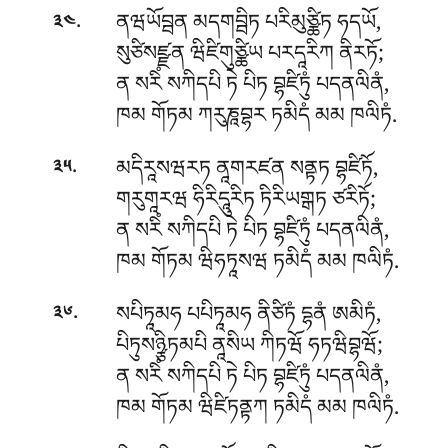
.
ནཝཡོབྦན མདགབྦིཏ པརིམུཙྪིཏ ཧདཡོ,
༣༤
སུཙིསཛྫན ཝིཛིགུཙྪིཡ པརདཱརིཀ ནིརཏོ;
ན སརིཾ སཀིདཔི ཏེ པིཏ བྷཛིཏུཾ པདནལིནཾ,
ཁམ གོཏམ ཀརུཎཱབྷར ཏམིདཾ མམ ཁལིཏཾ.
.
མདིརཱསཝརཏ ནཱགརཛན སནྟཏ བྷཛིཏོ,
༣༥
གརུགཱརཝ ཧིརིདཱུརིཏ ཏིརིཡགྒཏ ཙརིཏོ;
ན སརིཾ སཀིདཔི ཏེ པིཏ བྷཛིཏུཾ པདནལིནཾ,
ཁམ གོཏམ ཝིཧཏཱསཝ ཏམིདཾ མམ ཁལིཏཾ.
.
སཔིཏཱམཧ པཔིཏཱམཧ ནིཙིཏཾ དྷནཾ ཨམིཏཾ,
༣༦
པིཏུསཉྩིཏམཔི ནཱསིཡ ཀིཏཝོ ཧཏཝིབྷཝོ;
ན སརིཾ སཀིདཔི ཏེ པིཏ བྷཛིཏུཾ པདནལིནཾ,
ཁམ གོཏམ ཝིཛིཏནྟཀ ཏམིདཾ མམ ཁལིཏཾ.