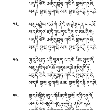
པརུདིཾ ཙིརཾ ཨཏིདུསྶཧ ཀསིརེ བྷཝགཧཎེ,
སརཎཾ བྷཝ བྷགཝཾ མམ བྷཝནཱིརདྷི ཏརཎེ.
.
སམུཔཊྛིཡ ཛནིཀཾ ནིཛཾ ཨབྷིཝཱདན པརམོ,
༥༣
མརཎེནཙ ཛནིཀཱཡནུསརིཏཱ གུཎམཧིམཾ;
པརུདིཾ ཙིརཾ ཨཏིདུསྶཧ ཀསིརེ བྷཝགཧཎེ,
སརཎཾ བྷཝ བྷགཝཾ མམ བྷཝནཱིརདྷི ཏརཎེ.
.
གུརུདེཝཏ པཏིམཱནན པརམོ པིཡསུཝཙོ,
༥༤
སམུཔཱསིཏཙརཎོ གུརུམརཎེནཏིདུཁིཏོ;
པརུདིཾ ཙིརཾ ཨཏིདུསྶཧ ཀསིརེ བྷཝགཧཎེ,
སརཎཾ བྷཝ བྷགཝཾ མམ བྷཝནཱིརདྷི ཏརཎེ.
.
གྷརམེདྷིཏཾ ཨུཔགོམིཏཝིབྷཝོ རཏིབཧུལོ,
༥༥
མརཎེ པིཡབྷརིཡཱསུཏདུཧིཏཱུ’ནཏིཀརུཎཾ;