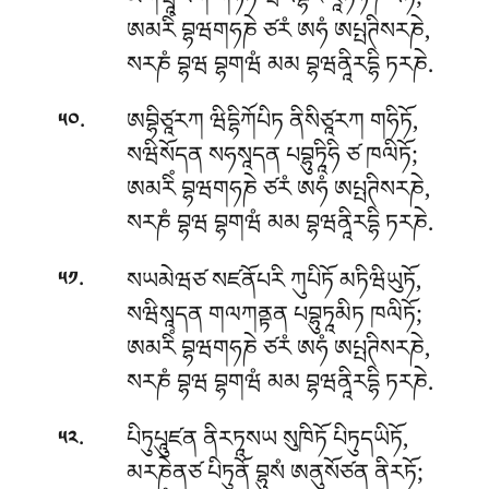
མིགཝཱལ༹ཀ གཧིཏོ ཝིསདྷར ཛཱཏིཧི ཌསིཏོ;
ཨམརིཾ བྷཝགཧཎེ ཙརཾ ཨཧཾ ཨཔྤཊིསརཎེ,
སརཎཾ བྷཝ བྷགཝཾ མམ བྷཝནཱིརདྷི ཏརཎེ.
.
ཨབྷིཙཱརཀ ཝིདྷིཀོཔིཏ ནིསིཙཱརཀ གཧིཏོ,
༥༠
སཝིསོདན སཧསཱདན པབྷུཏཱིཧི ཙ ཁལིཏོ;
ཨམརིཾ བྷཝགཧཎེ ཙརཾ ཨཧཾ ཨཔྤཊིསརཎེ,
སརཎཾ བྷཝ བྷགཝཾ མམ བྷཝནཱིརདྷི ཏརཎེ.
.
སཡམེཝཙ སཛནོཔརི ཀུཔིཏོ མཏིཝིཡུཏོ,
༥༡
སཝིསཱདན གལཀནྟན པབྷུཏཱམིཏ ཁལིཏོ;
ཨམརིཾ བྷཝགཧཎེ ཙརཾ ཨཧཾ ཨཔྤཊིསརཎེ,
སརཎཾ བྷཝ བྷགཝཾ མམ བྷཝནཱིརདྷི ཏརཎེ.
.
པིཏུཔཱུཛན ནིརཏཱསཡ སུཁིཏོ པིཏུདཡིཏོ,
༥༢
མརཎེནཙ པིཏུནོ བྷུསཾ ཨནུསོཙན ནིརཏོ;