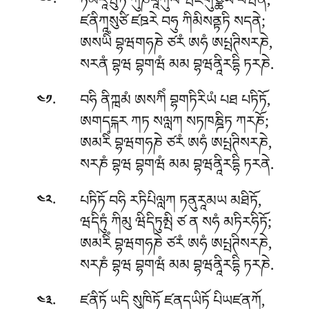
.
ཏིམིརཱཝུཏ ཀུཎཔཱཀུལ ཝིཛིགུཙྪིཡ པཝནེ,
༤༠
ཛནིཀཱསུཙི ཛཋརེ བཧུ ཀིམིསནྟཏི སདནེ;
ཨསཡིཾ བྷཝགཧཎེ ཙརཾ ཨཧཾ ཨཔྤཊིསརཎེ,
སརནཾ བྷཝ བྷགཝཾ མམ བྷཝནཱིརདྷི ཏརཎེ.
.
བཧི ནིཀྑམཾ ཨསཀིཾ བྷགཏིརིཡཾ པཐ པཏིཏོ,
༤༡
ཨགདངྐར ཀཏ སལླཀ སཏཁཎྜིཏ ཀརཎོ;
ཨམརིཾ བྷཝགཧཎེ ཙརཾ ཨཧཾ ཨཔྤཊིསརཎེ,
སརཎཾ བྷཝ བྷགཝཾ མམ བྷཝནཱིརདྷི ཏརནེ.
.
པཏིཏོ བཧི རཏིཔིལླཀ ཏནུརཱམཡ མཐིཏོ,
༤༢
ཝདིཏུཾ ཀིམུ ཝིདིཏུམྤི ཙ ན སཧཾ མཏིརཧིཏོ;
ཨམརིཾ བྷཝགཧཎེ ཙརཾ ཨཧཾ ཨཔྤཊིསརཎེ,
སརཎཾ བྷཝ བྷགཝཾ མམ བྷཝནཱིརདྷི ཏརཎེ.
.
ཛནིཏོ ཡདི སུཁིཏོ ཛནདཡིཏོ པིཡཛནཀོ,
༤༣