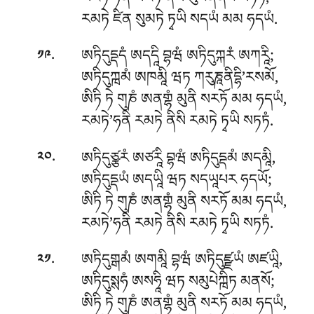
སརཏོ’ཧནི སརཏོ ནིསི སུཔིནེནཔི སཏཏཾ,
རམཏེ ཛིན སུམཏེ ཏྭཡི སདཡཾ མམ ཧདཡཾ.
.
ཨཏིདུདྡདཾ ཨདདཱི བྷཝཾ ཨཏིདུཀྐརཾ ཨཀརཱི;
༡༩
ཨཏིདུཀྑམཾ ཨཁམཱི ཝཏ ཀརུཎཱནིདྷི’རསམོ,
ཨིཏི ཏེ གུཎཾ ཨནགྷཾ མུནི སརཏོ མམ ཧདཡཾ,
རམཏེ’ཧནི རམཏེ ནིསི རམཏེ ཏྭཡི སཏཏཾ.
.
ཨཏིདུཙྩརཾ ཨཙརཱི བྷཝཾ ཨཏིདུདྡམཾ ཨདམཱི,
༢༠
ཨཏིདུདྡཡཾ ཨདཡཱི ཝཏ སདཡཱཔར ཧདཡོ;
ཨིཏི ཏེ གུཎཾ ཨནགྷཾ མུནི སརཏོ མམ ཧདཡཾ,
རམཏེ’ཧནི རམཏེ ནིསི རམཏེ ཏྭཡི སཏཏཾ.
.
ཨཏིདུགྒམཾ ཨགམཱི བྷཝཾ ཨཏིདུཛྫཡཾ ཨཛཡཱི,
༢༡
ཨཏིདུསྶཧཾ ཨསཧཱི ཝཏ སམུཔེཀྑིཏ མནསོ;
ཨིཏི ཏེ གུཎཾ ཨནགྷཾ མུནི སརཏོ མམ ཧདཡཾ,