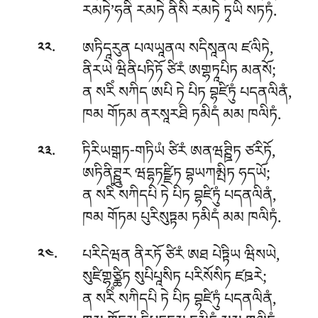
རམཏེ’ཧནི རམཏེ ནིསི རམཏེ ཏྭཡི སཏཏཾ.
.
ཨཏིདཱརུན པལཡཱནལ སདིསཱནལ ཛལིཏེ,
༢༢
ནིརཡེ ཝིནིཔཏིཏོ ཙིརཾ ཨགྷཏཱཔིཏ མནསོ;
ན སརིཾ སཀིད ཨཔི ཏེ པིཏ བྷཛིཏུཾ པདནལིནཾ,
ཁམ གོཏམ ནརསཱརཐི ཏམིདཾ མམ ཁལིཏཾ.
.
ཏིརིཡགྒཏ-གཏིཡཾ ཙིརཾ ཨནཝཊྛིཏ ཙརིཏོ,
༢༣
ཨཏིནིཊྛུར ཝདྷཏཛྫིཏ བྷཡཀམྤིཏ ཧདཡོ;
ན སརིཾ སཀིདཔི ཏེ པིཏ བྷཛིཏུཾ པདནལིནཾ,
ཁམ གོཏམ པུརིསུཏྟམ ཏམིདཾ མམ ཁལིཏཾ.
.
པརིདེཝན ནིརཏོ ཙིརཾ ཨཐ པེཏྟིཡ ཝིསཡེ,
༢༤
སུཛིགྷཙྪིཏ སུཔིཔཱསིཏ པརིསོསིཏ ཛཋརེ;
ན སརིཾ སཀིདཔི ཏེ པིཏ བྷཛིཏུཾ པདནལིནཾ,