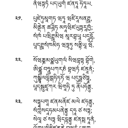
ནཾཝཏྟཏཾ པདཡུགཾ ཛནཏཱ ཧིཏཱཡ.
.
པུཛེཏུམཱགཏ ཝཏཱ ཝཛིརཱསནཊྛ,
༢༡
མིནྡེན ཚཌྜིཏ མཧཱཝིཛཡུཏྟརཱཁྱཾ;
སཾཁཾ པཝིཊྛམིཝ མཱརབྷཡཱ པདཱདྷོ,
པཱདཊྛསཾཁམིཧ ཝཏྟཏུ སནྟིཡཱ ཝོ.
.
སོཝཎྞམཙྪཡུགལཾ སིཝབྷཏྟ བྷོགེ,
༢༢
ཨིཙྪཱ བཧཱུཔཀརཎཾ བྷཝཏཾ ཛནཱནཾ;
ཀུམྦྷཱིལདྷིགྒཧིཏཏོ ཝ པདུཏྠཙིཏྟཱ,
པཱདམྦུཛཱཀར ཝིགཱཧི ཏུ ནོཔཧོནྟུ.
.
སཏྟཱཔགཱ ཛནམནོཛ མལེ ཛཧནྟུ,
༢༣
སཾཀླེསདཱཧམཔནེནྟུ དཧཱ ཙ སཏྟ;
སེལཱ ཙ སཏྟ ཝིདདྷནྟུ ཛནསྶ ཏཱནཾ,