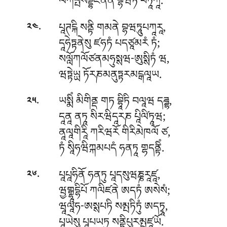
ལོཀཔྤསིདྡྷིཛནནེ བྷཝཏཾ པཏཱཀཱ.
.
པཱཊངྐི སནྟི གམནེ བྷཝཏཱུཔཀཱརཱ,
༢༤
དཱཧེཏྟནེསུ ཛཧཏཾ པདཙཱམརཾ ཏཾ;
སལློཀལོཙནམཧུསྶཝ-ཨུསྶིཏཾ ཝ,
ཝཏྟེཡྻ ཏོརཎམནུཏྟརམངྒལཱཡ.
.
ཡསྨིཾ མིགིནྡ གཏ བྷཱིཏི བལཱཝ དཌྜྷ,
༢༥
དཱནཱ ནཏཱ སིརཝིདཱརཎ པཱིལི༹ཏཱཝ;
ནཱལཱགིརཱི ཀརིཝརོ གིརིམེཁལོ ཙ,
ཏཾ སཱིཧཝིཀྐམཔདཾ ཧནཏཱ གྷདནྟིཾ.
.
པཱཔཱཧིནོ ཧནཏུ པཱདསུཝཎྞརཱཛཱ,
༢༦
ཝྱགྒྷཱདྷིཔོ ཀལིཛནེ ཨདཏཾ ཨསེསཾ;
ཝཱལཱཧ-ཨསྶཔཏི སམྤཏིཏུཾ ཨདཏྭཱ,
པཱཡེསུ པཱཔཡཏུ སནྟིཔུརམྤཛཱཡོ.