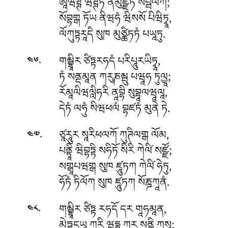
ཨཱཝཊྚ ཝཊྚིཏ ནིམུཛྫིཏ སབྦལོཀོ;
སོབྷགྒ ཏོཡ ནིཝཧཾ ཝིསསོ པིཝིཏྭཱ,
ལོཀུཏྟརཱདི སུཁ མུཙྪིཏཏཾ པཡཱཏུ.
.
གམྦྷཱིར ཙིཏྟརཧདཾ པརིཔཱུརཡིཏྭཱ,
༤༦
ཏཾ སནྡམཱན ཀརུཎམྦུ པཝཱཧ ཏུལྱཱ;
རོམཱལིཝལླིཧརི ནཱབྷི སུབྷཱལཝཱལཱ,
དེཏཾ ལཧུཾ སིཝཕལཾ བྷཛཏཾ མུནེ ཏེ.
.
ཙཱརཱུར སཱརིཕལཀོ ཀུཊིལགྒ ལོམ,
༤༧
པནྟཱི ཝིབྷཏྟི སཧིཏོ སིརི ཀེལི༹ སཛྫོ;
སགྒཱཔཝགྒ སུཁ ཛཱུཏཀ ཀེལི༹ ཧེཏུ,
ཧོཏཾ ཏིལོཀ སུཁ ཛཱུཏཀ སོཎྜཀཱནཾ.
.
གམྦྷཱིར ཙིཏྟ རཧདོ དར གཱཧམཱན,
༤༨
མེཏྟཱདཡཱ ཀརི ཝདྷཱུ ཀར སནྣི ཀཱསཱ;