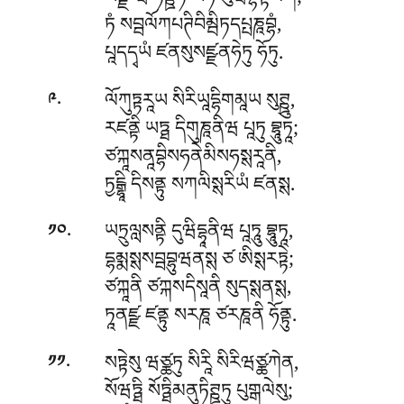
སཛྫོ ཝ ཏིཊྛཏི ཡཧིཾ སུཝིབྷཏྟལོཀོ;
ཏཾ སབྦལོཀཔཊིབིམྦིཏདཔྤཎཱབྷཾ,
པཱདདྭཡཾ ཛནསུསཛྫནཧེཏུ ཧོཏུ.
.
ལོཀུཏྟརཱཡ སིརིཡཱདྷིགམཱཡ སུཊྛུ,
༩
རཛནྟི ཡཏྠ དིགུཎཱནིཝ པཱཏུ བྷཱུཏཱ;
ཙཀྐཱསནཱབྷིསཧནེམིསཧསྶརཱནི,
ཏྱངྒྷཱི དིསནྟུ སཀལིསྶརིཡཾ ཛནསྶ.
.
ཡཏྲུལླསནྟི དུཝིདྷཱནིཝ པཱཏཱུ བྷཱུཏཱ,
༡༠
དྷམྨསྶསབྦབྷུཝནསྶ ཙ ཨིསྶརཏྟེ;
ཙཀྐཱནི ཙཀྐསདིསཱནི སུདསྶནསྶ,
ཏཱནཛྫ ཛནྟུ སརཎཱ ཙརཎཱནི ཧོནྟུ.
.
སཏྟེསུ ཝཙྪཏུ སིརཱི སིརིཝཙྪཀེན,
༡༡
སོཝཏྠི སོཏྠིམནུཏིཊྛཏུ པུགྒལེསུ;