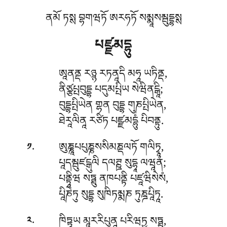
ནམོ ཏསྶ བྷགཝཏོ ཨརཧཏོ སམྨཱསམྦུདྡྷསྶ
པཛྫམདྷུ
ཨཱནནྡ རཉྙ རཏནཱདི མཧཱ ཡཏིནྡ,
ནིཙྩཔྤབུདྡྷ པདུམཔྤིཡ སེཝིནངྒཱི;
བུདྡྷཔྤིཡེན གྷན བུདྡྷ གུཎཔྤིཡེན,
ཐེརཱལིནཱ རཙིཏ པཛྫམདྷུཾ པིབནྟུ.
.
ཨུཎྞཱཔཔུཎྞསསིམཎྡལཏོ གལིཏྭཱ,
༡
པཱདམྦུཛངྒུལི དལཊྛ སུདྷཱ ལཝཱནཾ;
པནྟཱིཝ སཏྠུ ནཁཔནྟི པཛཱཝིསེསཾ,
པཱིཎེཏུ སུདྡྷ སུཁིཏམྨཎ ཏུཎྜཔཱིཏཱ.
.
ཁིཏྟཱཡ མཱརརིཔུནཱ པརིཝཏྱ སཏྠུ,
༢