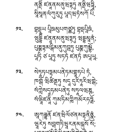
ནནྡིཾ ཛནཱནམནུཝཏྟཏུ ནནྡིཝཏྟཱི,
སཱིསཱནལཾཀུརུཏུ པཱདཝཏཾསཀོ པི.
.
བྷདྡཱཡ པཱིཋམུཔགཙྪཏུ བྷདྡཔཱིཋཾ,
༡༢
ཝུདྡྷིཾ ཛནཱནམནུཝཏྟཏུ ཝདྡྷམཱནཾ;
པུཎྞཏྟམངྒིམནུཀུབྦཏུ པུཎྞཀུམྦྷོ,
པཱཏི ཙ པཱཏུ སཏཏཾ ཛནཏཾ ཨཔཱཡཱ.
.
སེཏཱཏཔཏྟམཔནེཏམགྷཱཏཔེ ཏཾ,
༡༣
ཁགྒོ ཝིཚིནྡཏུ སདཱ དུརིཏཱརིཝགྒེ;
སཾཀླེསདཱཧམཔནེཏུ སཏཱལཝཎྚ,
སཾཝཱིཛནཱི ཀུམཏིམཀྑིཀམོརཧཏྠོ.
.
ཨཱཀཌྜྷནོ ཛནཝིལོཙནམཏྟནིནྣཾ,
༡༤
ཝཱརེཏུ སབྦགཏིཝཱརནམངྐུསོ སོ;