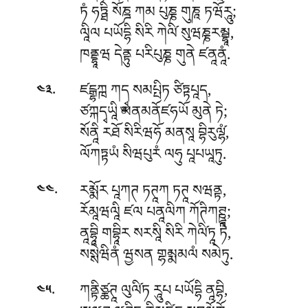
ཏཾ ཧཏྠི སོཎྜ ཀམ པུཎྞ གུཎཱ ཏཝོརཱུ;
ལཱིལ པཡོདྷི སིརི ཀེལི༹ སུཝཎྞརམྦྷཱ,
ཁནྡྷཱཝ དེནྟུ པརིཔུཎྞ གུནེ ཛནཱནཱཾ.
.
ཛངྒྷཀྑ ཀདྭྱ སམཔྤིཏ ཙིཏྟཔཱད,
༤༣
ཙཀྐདྭཡཱི མནམནོཛཧཡོ མུནེ ཏེ;
སོནཱི རཐོ སིརིཝཧོ མནསཱ བྷིརུལ༹ྷཾ,
ལོཀཏྟཡཾ སིཝཔུརཾ ལཧུ པཱཔཡཱཏུ.
.
རམྨོར པཱཀཊ ཏཊཱཀ ཏཊཱ སཝནྟ,
༤༤
རོམཱཝལཱི ཛལ པནཱལིཀ ཀོཊིཀཊྛཱ;
ནཱབྷཱི གབྷཱིར སརསཱི སིརི ཀེལི༹ཏཱ ཏེ,
སསྶེཝིནཾ ཝྱསན གྷམྨམལཾ སམེཏུ.
.
ཀནྟིཙྪཊཱ ལུལི༹ཏ རཱུཔ པཡོདྷི ནཱབྷི,
༤༥