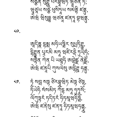
སཙྩེན སུཊྛུ པརིབྷཱཝིཏ ཝཱཙིནོ ཏེ;
ཝཱཙཱཡ སཙྩ ཕུསིཏཱཡ སམེནྟི ཛནྟུ,
ཨེཝཾ ཝིསུདྡྷ ཝཙནཱ ཛནཏཱ བྷཝནྟུ.
.
༨༠
ཨཱདིནྣ དྷམྨ མཧིཡཏྠིར སུཔྤཏིཊྛཱ,
དྷིཊྛཱན པཱརམི མཧཱ ཝཛིརདྡི ཏུཡ྄ཧཾ;
སཏྟེན ཀེན པི ཡཐཱཧི ཨབྷེཛྫ ནེཛྫོ,
ཨེཝཾ ཛནཱཔི ཀུསལེསུ ཨདྷིཊྛ ཧནྟུ.
.
ཏྭཾ སབྦ སཏྟ ཙིརབྷཱཝིཏ མེཏྟ ཙིཏྟ,
༨༡
ཏོཡེཧི སཾསམིཏ ཀོདྷ མཧཱ ཧུཏཱསོ;
ལོཀུཏྟརཾ ཏདིཏརཾ ཧིཏམཱཝཧིཏྠོ,
ཨེཝཾ ཛནེསུ ཛནཏཱ ཧིཏམཱཝཧནྟཱུ.