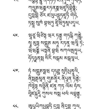
.
སཙྩིཏྟ བྷཱུ ནིདཧིཏཾ ཛནཏཱཡ ཏུཡ྄ཧཾ,
༨༥
ཀལྱཱཎཝཎྞརཏནཎྞཝཛཱཏིབྷིནྣཾ;
དུཀྑགྒི ཙོར ཛལུཔདྡུཏཛཱཏི གེཧེ,
ཏསྶཱ སུཁཾ བྷཝཏུ ཛཱིཝིཏུམཱཔདཱཡ.
.
ཝཱཙཱ ཝིཙིཏྟ ཝར ཏནྟུ གཏངྒི ཀཎྛེ,
༨༦
སྭཱ མུཏྟ སགྒུཎ མཧཱ རཏནཱ ཝལཱི ཏེ;
ཝེཝཎྞི ཡཏྟནི བྷཝཾ སཀལམྤཧཱཡ,
ཧོཏཉྫནསྶ སིརི སངྒམ མངྒལཱཡ.
.
ཏཾ སགྒུཎཏྠཝ དཧཊྛ སུཏིཔྤནཱལི,
༨༧
ནིསྶནྡམཱན གུཎནཱིར ནིཔཱན ཏིནྟེ;
ཁེཏྟེཏྟ སཉྙིནི ཛནཱ ཀཏ ལོམ ཧཾས,
བཱིཛངྐུརཱི ཀུསལ སསྶ ཕལཾ ལབྷནྟུ.
.
ཨཱཔཱཡིཀཔྤབྷུཏི དུཀྑ ནིདཱགྷ ཀཱལ,
༨༨