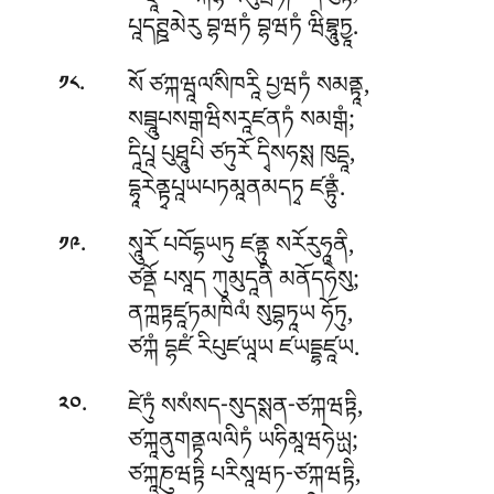
པཱདཊྛམེརུ བྷཝཏཾ བྷཝཏཾ ཝིབྷཱུཏྱཱ.
.
སོ ཙཀྐཝཱལ༹སིཁརཱི པྱཝཏཾ སམནྟཱ,
༡༨
སབྦཱུཔསགྒཝིསརཱཛནཏཾ སམགྒཾ;
དཱིཔཱ པུཐཱུཔི ཙཏུརོ དྭིསཧསྶ ཁུདྡཱ,
དྷཱརེནྟྭཔཱཡཔཏམཱནམདཏྭ ཛནྟུཾ.
.
སཱུརོ པབོདྷཡཏུ ཛནྟུ སརོརུཧཱནི,
༡༩
ཙནྡོ པསཱད ཀུམུདཱནི མནོདཧེསུ;
ནཀྑཏྟཛཱཏམཁིལཾ སུབྷཏཱཡ ཧོཏུ,
ཙཀྐཾ དྷཛཾ རིཔུཛཡཱཡ ཛཡདྡྷཛཱཡ.
.
ཛེཏུཾ སསཾསད-སུདསྶན-ཙཀྐཝཏྟི,
༢༠
ཙཀྐཱནུགནྟལལིཏཾ ཡཧིམཱཝཧེཡྻ;
ཙཀྐཱཎུཝཏྟི པརིསཱཝཏ-ཙཀྐཝཏྟི,