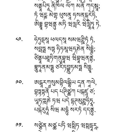
སནྟཱཔིཏཱ ནིཁིལ ལོཀ མནོ ཀདམྦཱ;
ཏཾ ཝངྞ མེགྷ ཕུསནཱ ཧསནངྐུརེཧི,
ཨིདྡྷཱ བྷཝནྟུ མཏི ཝལླརི ཝེལླཱིཏཱ ཏེ.
.
ཧེཏུདྡསཱ ཕལདསཱ སམཝཊྛིཏཾ ཏཾ,
༨༩
སབྦཏྠ སཏྟ ཧིཏམཱཝཧཎེན སིདྡྷཾ;
ཙིནྟཱཔཐཱཏིགནུབྷཱཝ ཝིབྷཱཝནནྟེ,
བྷཱུཏཱནམཏྠུ ཙརིཏབྦྷུཏམཏྠ སིདྷྱཱ.
.
ཨངྒཱརཀཱསུམབྷིལངྒྷིཡ དཱན ཀཱལེ,
༩༠
བྷཏྟཏྟནོ པད པཊིཙྪཀ པངྐཛཱ ཙ;
ཡཱཏཀྑཎེ ཏཝ པདེ དྷཊམུཊྛཧིཏྭཱ,
པངྐེརུཧཱཾ སིཝ མདྷུཾ སརཏཾ དདནྟུ.
.
སཙྩེན མཙྪ པཏི ཝསྶིཏ ཝསྶདྷཱརཱ,
༩༡