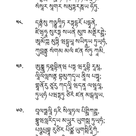
སཾསཱར སཱགར སམུཏྟརཎཱཡ ཧོཏུ.
.
དནྟཾསུ ཀཉྩུཀཱིཏ རཏྟདྷརོ པདྷཱནེ,
༥༨
ཛིཝ྄ཧཱ སུརཏྟ སཡནེ མུཁ མནྡིརཊྛེ;
ཨཱམོཀྑ མུཏྟི ཝདྷུཡཱ སཡིཏཱཡ ཏུཡ྄ཧཾ,
ཀུབྦནྟུ སཾགམ མལཾ ཛན སོཏུ ཀཱམི.
.
ཨུཎྞཱ ཏཐཱབྷིནཝ པཏྟ ཝརཱབྷི རཱམཱ,
༥༩
ལཱིལོལླསནྟ བྷམུཀདྭཡ ནཱིལ པཏྟཱ;
གྷཱནོརུ ཙཱརུ ཀདལཱི ཝདནཱ ལཝཱལཱ,
ཏུཡ྄ཧཾ པཝཏྟཏུ ཙིརཾ ཛན མངྒལཱཡ.
.
བཱལཏྠལཱི ཧརི སིལཱཏལ པིཊྛིཀཊྛ,
༦༠
བྷཱུཝལླརིདྭཡ མཡཱུར ཡུགསྶ ཏུཡ྄ཧཾ;
པཉྩཔྤབྷཱ རུཙིར པིཙྪ ཡུགསྶིརཱིཀཾ,