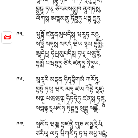
རཱམེན དིནྣ ཏིཎ སཾཁཏ པཱདུཀཱཝ;
བྷུཏྟཱ ཏཡཱ ཙིརམསམྨུཁ ནཱགཏསྶ,
ལོཀསྶ ཨཏྠམནུ ཏིཊྛཏུ པཏྟ དྷཱཏུ.
.
ཝུཏྟོ ཛནཱནམུཔདིསྶ ཝརཱཧ རཉྙཱ,
༩༥
📜
སཏྠིཾ སཧསྶ སརདཾ ཝིཡ ཉཱཡ དྷམྨོ;
ཨཱདེཡྻ ཧེཡྻམུཔདིསྶ ཏཡཱ པཝུཏྟོ,
དྷམྨོ པཝཏྟཏུ ཙིརཾ ཛནཏཱ ཧིཏཱཡ.
.
མཱརཱརི མདྡན ཧིཏཱདྷིགམཾ ཀརོཏཱ,
༩༦
བྷཏྟོ ཏཡཱ ཝར མཧཱ ཛཡ བོདྷི རཱཛཱ;
སགྒཱ པཝཝགྒ ཧིཏཧེཏུ ཛནསྶ ཧནྟྭཱ,
སབྦནྟརཱཡམིཧ ཏིཊྛཏུ སུཊྛུ སཛྫོ.
.
སཱམོད ཝཎྞ བྷཛནཱི གུཎ མཉྫརཱིཡཾ,
༩༧
ཙརིཡཱ ལཏཱ ཝིཀསིཏཱ ཏཝ སཔྥལངྒཾ;