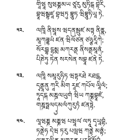
གཱིཝཱ སུཝཎྞམཡ ཙཱརུ མུཏིངྒ བྷེརི,
བྷཱཝམྦྷཛཱ བྷཝཏུ བྷཱུཏ ཝིབྷཱུཏིཡཱ ཏེ.
.
ལཁཱི ནིཝཱས ཝདནམྦུཛ མཏྟ ནིནྣ,
༥༢
མཱཀཌྜྷཡཾ ཛན ཝིལོཙན ཙཉྩརཱིཀེ;
སོརབྦྷ དྷམྨ མཀརནྡ ནིསནྡམཱནཾ,
པིཎེཏུ ཏེན སརསེན སབྷཱ ཛནེ ཏེ.
.
ལཁཱི སམཱརུཧིཏ ཝཏྟརཐེ རཐངྒ,
༥༣
དྭནྡཱནུ ཀཱརི མིག རཱཛ ཀཔོལ ལཱིལཾ;
ཏཱདངྐ མཎྜལཡུགཾ ཝིཡ ཀཎྞབྷཱཛཾ,
གཎྜཏྠལདྭྱམལཾཀུརུཏཾ ཛནཏྟེ.
.
ལཱཝཎྞ མཎྞཝ པཝཱལ༹ ལཏཱ དྭཡཱབྷཾ,
༥༤
ཏནྡེཧ དེཝ ཏརུ པལླཝ ཀནྟེ མནྟཾ;