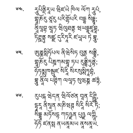
.
རཱུཔིནྡིརཱཡ ཝིཛཡེ ཁིལ ལོཀ རཱུཔཾ,
༦༤
གྷཱཎོརུ ཙཱརུ པརིགྷོཔརི བདྡྷ སིདྡྷཱ;
ནཱིལཱབྷ ཝཱཏ ཝིལུཐནྟ ཝཡདྡྷཛཱབྷཱ,
ཏིཊྛནྟུ སཛྫ དུརིཏཱརི ཛཡཱཡ ཏེ བྷཱུ.
.
ཨུཎྞསྶིཏོཔལ ནིཝེསིཏ བུནྡ སནྡྷི,
༦༥
གྷཱཎོརུ པིཎྜཀམགྷཱ ཏཔ རུནྡྷིཏུནྟེ;
ཧོཏམྨུཁམྦུཛ སིརཱི སིརསུསྶིཏཱབྷཾ,
བྷཱུ ནཱིལ པཊྚིཀ ལལཱཏ སུཝཎྞ ཚཏྟཾ.
.
རུཔངྐ ཝེདན ཝིལོཙན བཱན དིཊྛཱི,
༦༦
དྷཱརཱ ནིསཱན མཎིཝཊྚ སིརཱི སིརོ ཏེ;
སིདྡྷཱ མཏོསདྷ ཀཏཉྫན པུཉྫ ལཀྑཱི,
ཧོཏཾ ཛནསྶ ནཡནཱམཡ ནཱསནཱཡ.