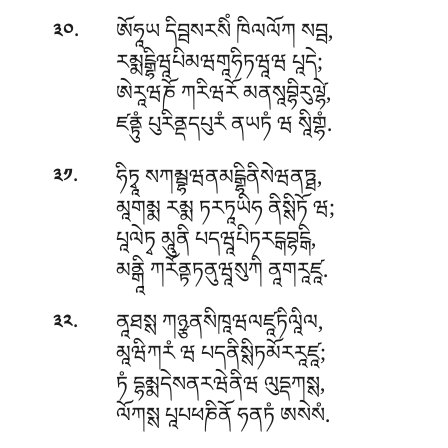
.
ཨོཧཱཡ དིབྦསརསིཾ ཁིལལོཀ སབྦ,
༣༠
རམྨངྒྷིཝཱཔིམཝགཱཧིཏཝཱཝ པཱདེ;
ཨེརཱཝཎོ ཀརིཝརོ མནསཱབྷིརུལ༹ྷེ,
ཛནྟུཾ པུརིནྡདཔུརཾ ནཡཏཾ ཝ སཱིགྷཾ.
.
ཧིཏྭཱ སཀམྦྷཝནམངྒྷིནིསེཝནཏྠ,
༣༡
མཱགམྨ རམྨ ཏརཏཱཡིཧ ནིསྶིཏོ ཝ;
པཱལེཏྭ མཱུནི པདཝཱཔིཏརངྒབྷངྒི,
མནྒཱི ཀརོནྟཏནུཝཱསུཀི ནཱགརཱཛཱ.
.
ནཱཐསྶ ཀཉྩནསིཁཱཝལཛཱཏིལཱིལ,
༣༢
མཱཝིཀརཾ ཝ པདནིསྶིཏམོརརཱཛཱ;
ཏཾ དྷམྨདེསནརཝེནིཝ ལུདྡཀསྶ,
ལོཀསྶ པཱཔཕཎིནོ ཧནཏཾ ཨསེསཾ.