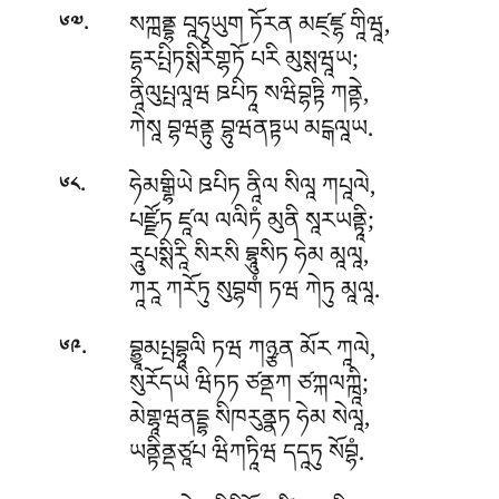
.
སཀྑནྡྷ བཱཧུཡུག ཏོརན མཛ྄ཛྷ གཱིཝཱ,
༦༧
དྷརཔྤིཏསྶིརིགྷཏོ པརི མུསྶཝཱཡ;
ནཱིལུཔྤལཱཝ ཋཔིཏཱ སཝིབྷཏྟི ཀནྟེ,
ཀེསཱ བྷཝནྟུ བྷུཝནཏྟཡ མངྒལཱཡ.
.
ཧེམགྒྷིཡེ ཋཔིཏ ནཱིལ སིལཱ ཀཔཱལེ,
༦༨
པཛྫོཏ ཛཱལ ལལིཏཾ མུནི སཱརཡནྟཱི;
རཱུཔསྶིརཱི སིརསི བྷཱུསིཏ ཧེམ མཱལཱ,
ཀཱརཱ ཀརོཏུ སུབྷགཾ ཏཝ ཀེཏུ མཱལཱ.
.
བྷྱཱམཔྤབྷཱལི ཏཝ ཀཉྩན མོར ཀཱལེ,
༦༩
སུརོདཡེ ཝིཏཏ ཙནྡཀ ཙཀྐལཀྑཱི;
མེགྷཱཝནདྡྷ སིཁརུནྣཏ ཧེམ སེལཱ,
ཡནྟིནྡཙཱཔ ཝིཀཏཱིཝ དདཱཏུ སོབྷཾ.