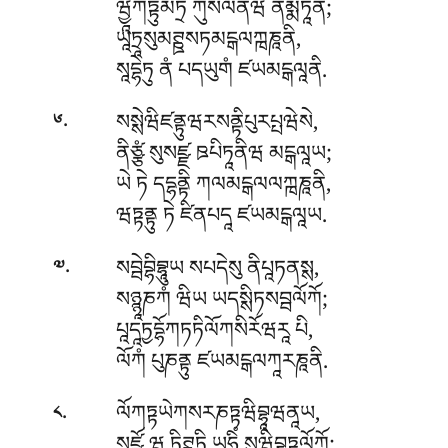
ཝྱཱཀཏྟུམཏྲ ཀུསལེནིཝ ནིམྨིཏཱནི;
ཡཱཏྲཱསུམཊྛསཏམངྒལཀྑཎཱནི,
སཱདྷེཏུ ནཾ པདཡུགཾ ཛཡམངྒལཱནི.
.
སསྶེཝིཛནྟུཝརསནྟིཔུརཔྤཝེསེ,
༦
ནིཙྩཾ སུསཛྫ ཋཔིཏཱནིཝ མངྒལཱཡ;
ཡེ ཏེ དདྷནྟི ཀལམངྒལལཀྑཎཱནི,
ཝཏྟནྟུ ཏེ ཛིནཔདཱ ཛཡམངྒལཱཡ.
.
སབྦེབྷིབྷཱུཡ སཔདེསུ ནིཔཱཏནསྶ,
༧
སཉྙཱཎཀཾ ཝིཡ ཡདསྶིཏསབྦལོཀོ;
པཱདཱཏྱདྷོཀཏཏིལོཀསིརོཝརཱ པི,
ལོཀཾ པུཎནྟུ ཛཡམངྒལཀཱརཎཱནི.
.
ལོཀཏྟཡེཀསརཎཏྟཝིབྷཱཝནཱཡ,
༨