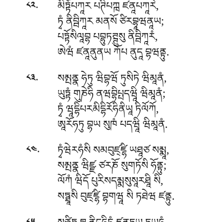
.
མིཏྟོཔཀཱར པཊིཔཀྑ ཛནཱཔཀཱརེ,
༨༢
ཏྭཾ ནིབྦིཀཱར མནསོ ཙིརབྷཱཝནཱཡ;
པཏྟོསིལཱབྷ པབྷུཏཊྚུསུ ནིབྦིཀཱརཾ,
ཨེཝཾ ཛནཱནུནཡ ཀོཔ ནུདཱ བྷཝནྟུ.
.
སམྤནྣ ཧེཏུ ཝིབྷཝོ ཏུསིཏེ ཝིམཱནཾ,
༨༣
ཡུཏྟཾ གུཎེཧི ནཝབྷིཔྤདཝཱི ཝིམཱནཾ;
ཏྭཾ ཝཱདྷིཔརམིདྷིརོཧིནིཡཱ ཏིལོཀོ,
ཨཱརོཧཏུ བྷཡ སུཁཾ པདཝཱི ཝིམཱནཾ.
.
ཏྭཾཝེརཧཾསི སམབུཛ྄ཛྷི ཡཐཱཙ སམྨཱ,
༨༤
སམྤནྣ ཝིཛྫ ཙརཎོ སུགཏོསི ཧོནྟུ;
ལོཀཾ ཝིདོ པུརིསདམྨསུསཱརཐཱི སི,
སཏྠཱསི བུཛ྄ཛྷི བྷགཝཱ སི ཏཐེཝ ཛནྟུ.