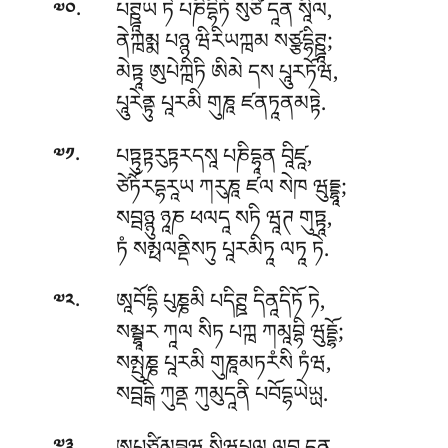
.
པཊྛཱཡ ཏེ པཎིདྷིཏོ སུཙི དཱན སཱིལ,
༧༠
ནེཀྑམྨ པཉྙ ཝིརིཡཀྑམ སཙྩདྷིཊྛཱ;
མེཏྟཱ ཨུཔེཀྑིཏི ཨིམེ དས པཱུརཏོཝ,
པཱུརེནྟུ པཱརམི གུཎཱ ཛནཏཱནམཏྟེ.
.
པཏྟུཏྟརུཏྟརདསཱ པཎིདྷཱན བཱིཛཱ,
༧༡
ཙེཏོརདྷརཱཡ ཀརུཎཱ ཛལ སེཁ ཝུདྡྷཱ;
སབྦཉྙུ ཉཱཎ ཕལདཱ སཏི ཝཱཊ གུཏྟཱ,
ཏཾ སམྥལནྡིསཏུ པཱརམིཏཱ ལཏཱ ཏེ.
.
ཨཱབོདྷི པུཎྞམི པདིཊྛ དིནཱདིཏོ ཏེ,
༧༢
སམྦྷཱར ཀཱལ སིཏ པཀྑ ཀམཱབྷི ཝུདྡྷོ;
སམྤུཎྞ པཱརམི གུཎཱམཏརཾསི ཏཾཝ,
སབྦངྒི ཀུནྡ ཀུམུདཱནི པབོདྷཡེཡྻ.