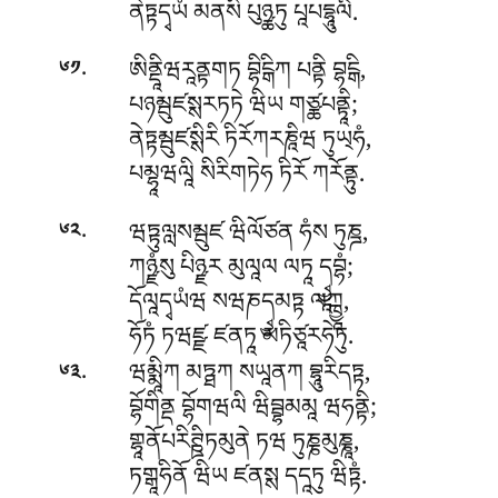
ནེཏྟདྭཡཾ མནསི པུཉྪཏུ པཱཔདྷཱུལིཾ.
.
ཨིནྡཱིཝརཱནྟགཏ བྷིངྒིཀ པནྟི བྷངྒི,
༦༡
པཉམྦུཛསྶརཏཏེ ཝིཡ གཙྪཔནྟཱི;
ནེཏྟམྦུཛསྶིརི ཏིརོཀརཎཱིཝ ཏུཡ྄ཧཾ,
པམྷཱཝལཱི སིརིགཏེཧ ཏིརོ ཀརོནྟུ.
.
ཝཏྟུལླསམྦུཛ ཝིལོཙན ཧཾས ཏུཎྜ,
༦༢
ཀཉྫཾསུ པིཉྫར མུལཱལ ལཏཱ དྭྱཱབྷཾ;
དོལཱདྭཡཾཝ སཝཎདྭྱམཏྟ ལཀྑྱཱ,
ཧོཏཾ ཏཝཛྫ ཛནཏཱ མཏིཙཱརཧེཏུ.
.
ཝམྨཱིཀ མཏྠཀ སཡཱནཀ བྷཱུརིདཏྟ,
༦༣
བྷོགིནྡ བྷོགཝལི ཝིབྦྷམམཱ ཝཧནྟི;
གྷཱནོཔརིཊྛིཏམུནེ ཏཝ ཏུཎྞམུཎྞཱ,
ཏགྒཱཧིནོ ཝིཡ ཛནསྶ དདཱཏུ ཝིཏྟཾ.