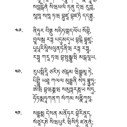
སབྦངྒིནཾ སིཝཕལཾ ཏནུ དེཝ རུཀྑེ,
སཱཁཱ སཁཱ ཏཝ བྷུཛཱ བྷཛཏཾ དདནྟུ.
.
ནིཧཱར བིནྡུ སཧིཏགྒདལོཔ སོབྷི,
༤༩
བྱཱལམྦ རཏྟ པདུམདྭཡ བྷངྒི བྷཱཛཱ;
པཱཔཱརིསཱིསལུནཏེནིཝ རཏྟ རཏྟཱ,
རཏྟཱ ཀརཱ ཏཝ བྷཝུམྦྷུཝི མངྒལཱཡ.
.
རུཔསྶིརཱི ཙརིཏ ཙངྐམ ཝིབྦྷམཱ ཏེ,
༥༠
པིཊྛཱི ཡཐཱ ཀལལ མུདྡྷནི སེཏུ བྷཱུཏཱ;
ཨེཝཾ བྷཝཎྞཝ སམུཏྟརཎཱཡ སེཏུ,
ཧོཏམྨཧཱཀནཀ སཾཀམ སནྣིཀཱསཱ.
.
སདྡྷམྨ དེསན མནོཧར བྷེརིནཱད,
༥༡
སཾཙཱརཎེ སིཝཔུརཾ ཝིསིཏུཾ ཛནཱནཾ;