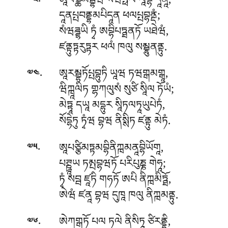
.
ཨཱཔཙྪིམབྦྷཝ སིཝཔྥལ ལཱབྷ དཱནཱ,
༧༣
དཱནཔྤབནྡྷམཔིདཱན ཕལཔྤབྷནྡཾ;
སཾཝཌྜྷཡི ཏྭཾ ཨབྷིཔཏྠནཏོ ཡཐེཝཾ,
ཛནྟུཏྟརུཏྟར ཕལཾ ཁལུ སམྦྷུནནྟུ.
.
ཨཱརམྦྷཏོཔྤབྷུཏི ཡཱཝ ཏཝགྒམགྒཱ,
༧༤
ཝིཀྑཱལིཏ གྷཀལུསཾ སུཙི སཱིལ ཏོཡཾ;
མེཏྟཱ དཡཱ མདྷུར སཱིཏལཏཱཡུཔེཏཾ,
སོདྷེཏུ ཏྭཾཝ བྷཝ ནིསྶིཏ ཛནྟུ མེཏཾ.
.
ཨཱཔཙྩིམཏྟམབྷིནིཀྑམནཱབྷིཡོགཱ,
༧༥
པཊྛཱཡ ཏམྤབྷཝཏོ པརིཔུཎྞ གེཧཱ;
ཏྭཾ སབྦ ཛཱཏི གཧཏོ ཨཔི ནིཀྑམིཏྠོ,
ཨེཝཾ ཛནཱ བྷཝ དུཁཱ ཁལུ ནིཀྑམནྟུ.
.
ཨེཀགྒཏོ པལ ཏལེ ནིསིཏཱ ཙིརནྡྷི,
༧༦