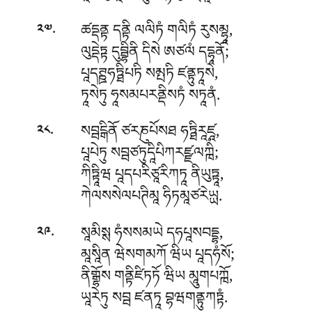
.
ཚདྡནྟ དནྟི ལལིཏཾ གལིཏཾ རུསམྷཱ,
༢༧
ལུདྡེཏྟ དུབྦྷིནི དིསེ ཨཙལཾ དདྷཱནོ;
པཱདཊྛཧཏྠིཔཏི སམྤཏི ཛནྟུཏཱསེ,
ཏཱསེཏུ ཧཱསམཔརནྡིསཏཾ སཏཱནཾ.
.
སབྦངྒིནོ ཙརཎུཔོསཐ ཧཏྠིརཱཛཱ,
༢༨
པཱཔེཏུ སབྦཙཏུདཱིཔིཀརཛྫལཀྑིཾ;
ཀིཏྟཱིཝ པཱདཔརིཙཱརིཀཏཱ ནིཡུཏྟཱ,
ཀེལསསེལཔཊིམཱ ཧིཏམཱཙརེཡྻ.
.
སཱམིསྶ ཧཾསསམཡེ དཧཔཱསབདྡྷ,
༢༩
མཱསཱིན ཝེསགམཀོ ཝིཡ པཱདཧཾསོ;
ནིགྒྷོས གནྟིཛིཏཏོ ཝིཡ མཱུགཔཀྑོ,
ཡཱརེཏུ སབྦ ཛནཏཱ བྷཝགནྟུཀཏྟཾ.