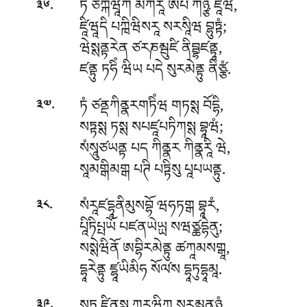
.
ཏེ ཙཀྐཝཱཀ མཀརཱ ཨཔི ཀོཉྩ ཛཱིཝཾ,
༣༦
ཛཱིཝཱདི པཀྑིཝིསརཱ སརསཱིཝ བྷུཏྟཾ;
ཝེསྶནྟརེན ཙརཎམྦུཛི ནིབྦྷཛནྟཱ,
ཛནྟུ ཏཧིཾ ཝིཡ པདེ སུརམེནྟུ ནིཙྩཾ.
.
ཏཾ ཙནྡཀིནྣརགཏིཾཝ གཏསྶ བོདྷི,
༣༧
སཏྟསྶ ཏསྶ སཔཛཱཔཏིཀསྶ བྷཱཝཾ;
སཾསཱུཙཡནྟ པད ཀིནྣར ཀིནྣརཱི ཝེ,
སཱམགྒིམགྒ པཊི པཏྟིསུ པཱཔཡནྟུ.
.
སཾརཱཛདྷཱནིམུསབྷོ ཝཧཏགྒ བྷཱརཾ,
༣༨
པཱིཏིཔྤཡོ པཛནཡེཡྻ སཝཙྪདྷེནུ;
སསྶེཝིནོ ཨབྷིརམེནྟུ ཚཀཱམསགྒཱ,
དྷཱརེནྟུ ཛྷཱཡིམིཧ སོལ༹ས དྷཱཏུདྷཱམཱ.
.