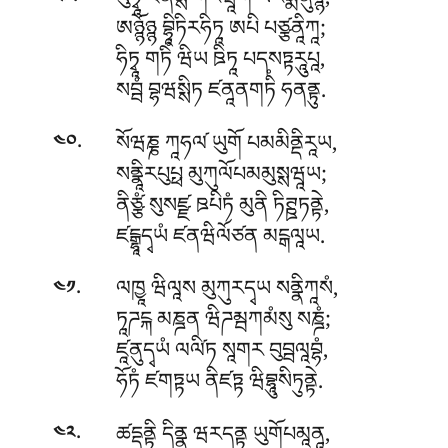
སུཏྭཱ ཛིནསྶ ཀརཝཱིཀ སརམྨནུཉྙཾ,
༣༩
ཨཉྙོཉྙ བྷཱིཏིརཧིཏཱ ཨཔི པཙྩནཱིཀཱ;
ཧིཏྭཱ གཏིཾ ཝིཡ ཋིཏཱ པདསཏྟརཱུཔཱ,
སབྦཾ བྷཝསྶིཏ ཛནཱནགཏིཾ ཧནནྟུ.
.
སོཝཎྞ ཀཱཧལ༹ ཡུགོ པམམིནྡིརཱཡ,
༤༠
སནྣཱིརཔུཔྥ མུཀུལོཔམམུསྶཝཱཡ;
ནིཙྩཾ སུསཛྫ ཋཔིཏཾ མུནི ཏིཊྛཏནྟེ,
ཛངྒྷཱདྭཡཾ ཛནཝིལོཙན མངྒལཱཡ.
.
ལཁྱཱ ཝིལཱས མུཀུརདྭཡ སནྣིཀཱསཾ,
༤༡
ཏཱཌངྐ མཎྜན ཝིཌམྦཀམཾསུ སཎྜཾ;
ཛཱནུདྭཡཾ ལལི༹ཏ སཱགར བུབྦལཱབྷཾ,
ཧོཏཾ ཛགཏྟཡ ནིཛཏྟ ཝིབྷཱུསིཏུནྟེ.
.
ཚདྡནྟི དིནྣ ཝརདནྟ ཡུགོཔམཱནཱ,
༤༢