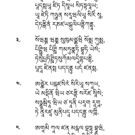
པཱདསྶཡཱ ཛིཏ དིསཱཡ སིཏཏྟལཱཡ;
ཡཱ ཛེཏི ཀཉྩན སརཱཝལིཡཱ སིརིཾ སཱ,
དེཏནྒིནཾ རཎཛཡངྒུལིཔནྟིཀནྟཱ.
.
སོཝཎྞ ཝཎྞ སུཁུམཙྪཝི སོམྨ ཀུམྨ,
༣
པིཊྛཱིཝ པིཊྛི ཀམཏུནྣཏི བྷཱཏི ཡེསཾ;
ཏེསུཔྤཏིཊྛིཏསུཀོམལདཱིགྷཔཎྷི,
པཱདཱ ཛིནསྶ པདདནྟུ པདཾ ཛནསྶ.
.
ཨཙྪེར པངྐཛསིརཾ སིརིཡཱ སཀཱཡ,
༤
ཡེ མདྡིནོ ཝིཡ ཙརནྟི སརོཛ སཱིསེ;
སཉྩུམྦིཏཱ ཝིཡ ཙ ཏཱནི པརཱག རཱགཱ,
ཏེ ནཱིརཛཱ མུནིཔདཱ པདདནྟུ ལཀྑིཾ.
.
ཨགཱམི ཀཱལ ཛན མངྒལ བྷཏྟུ བྷཱཝཾ,
༥