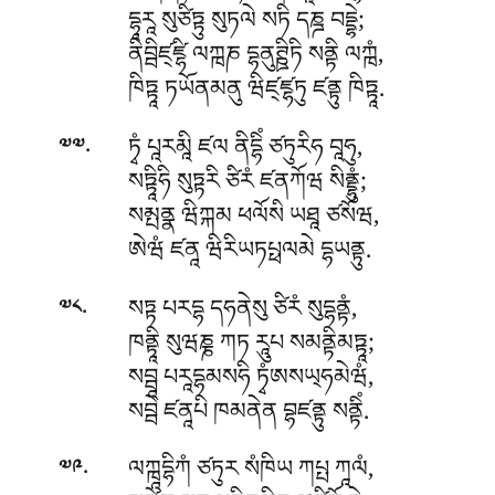
དྷཱརཱ སུཙིཏྟུ སུཏལེ སཏི དཎྜ བདྡྷེ;
ནིབྦིཛ྄ཛྷི ལཀྑཎ དྷནུཊྛིཏི སནྟི ལཀྑཾ,
ཁིཏྟཱ ཏཡོནམནུ ཝིཛ྄ཛྷཏུ ཛནྟུ ཁིཏྟཱ.
.
ཏྭཾ པཱརམཱི ཛལ ནིདྷིཾ ཙཏུརིཧ བཱཧུ,
༧༧
སཏྟཱིཧི སུཏྟརི ཙིརཾ ཛནཀོཝ སིནྡྷུཾ;
སམྤནྣ ཝིཀྐམ ཕལོསི ཡཐཱ ཙསོཝ,
ཨེཝཾ ཛནཱ ཝིརིཡཏཔྥལམེ དྷཡནྟུ.
.
སཏྟ པརདྷ དཧནེསུ ཙིརཾ སུདྷནྟཾ,
༧༨
ཁནྟཱི སུཝཎྞ ཀཏ རཱུཔ སམནྟིམཏྟཱ;
སབྦཱ པརཱདྷམསཧི ཏྭཾཨསཡ྄ཧམེཝཾ,
སབྦེ ཛནཱཔི ཁམནེན བྷཛནྟུ སནྟིཾ.
.
ལཀྑཱདྷིཀཾ ཙཏུར སཾཁིཡ ཀཔྤ ཀཱལཾ,
༧༩