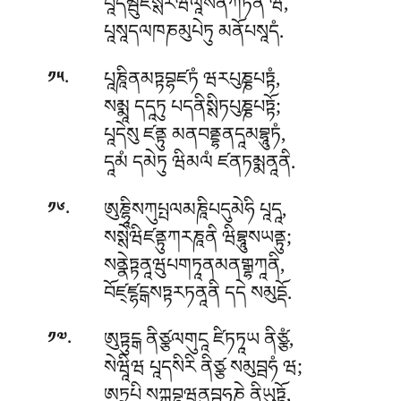
པཱདམྦུཛསྶིརིཝིལཱསནིཀེཏནཾ ཝ,
པཱསཱདལཁཎམུཔེཏུ མནོཔསཱདཾ.
.
པཱཎཱིནམཏྟབྷཛཏཾ ཝརཔུཎྞཔཏྟཾ,
༡༥
སམྨཱ དདཱཏུ པདནིསྶིཏཔུཎྞཔཏྟོ;
པཱདེསུ ཛནྟུ མནབནྡྷནདཱམབྷཱུཏཾ,
དཱམཾ དམེཏུ ཝིམལཾ ཛནཏམྨནཱནི.
.
ཨུཎྷཱིསཀུཔྤལམཎཱིཔདུམེཧི པཱདཱ,
༡༦
སསྶེཝིཛནྟུཀརཎཱནི ཝིབྷཱུསཡནྟུ;
སནྣེཏྟནཱཝུཔགཏཱནམནགྒྷཀཱནི,
བོཛ྄ཛྷངྒསཏྟརཏནཱནི དདེ སམུདྡོ.
.
ཨུཏྟུངྒ ནིཙྩལགུངཱ ཛིཏཏཱཡ ནིཙྩཾ,
༡༧
སེཝཱིཝ པཱདསིརི ནིཙྩ སམུབྦཧཾ ཝ;
ཨཏྲཱཔི སཀྐབྷཝནུབྦཧཎེ ནིཡུཏྟོ,