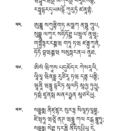
ཝཏྟཱརཝིནྡ མཀརནྡ པརཱཛིསོབྷཾ,
རཏྟཱདྷརདྭཡམདྷོ ཀུརུཏཾ ཛནཱགྷཾ.
.
ཨུཎྞཱ སཀུནྟིགཏ མཏྠཀ ནཏྠུ ཀཱུཔ,
༥༥
སུབྦྷཱུ ལཀཱར སཧིཏོཊྛ པཝཱལ༹ ནཱཝཱ;
གཏྟུཏྟརརཎྞཝ གཏཱ ཏཝ ཛནྟུཀཱནཾ,
ཧོཏཾ བྷཝཎྞཝ སམུཏྟརནཡ ནཱཐ.
.
ཨིསཾ ཝིཀཱས པདུམོདར ཀེསརཱལི,
༥༦
ལཱིལཱ ཝིནདྡྷ རུཙིརཱ ཏཝ དནྟ པནྟི;
ཝཱནཱི ཝདྷཱུ དྷརིཏ མཱལཏི མཱལྱ ཏུལྱཱ,
ཏསྶཾ ཛཱནསྶ མནརཉྫན མཱཙརེཡྻ.
.
སདྡྷམྨ ནིཛ྄ཛྷར སུརཏྟ སིལཱཏལཱབྷཱ,
༥༧
ཛིཝ྄ཧཱ ཝཙཱི ནཊ ཝདྷཱུ ཀལ རངྒ བྷཱུཏཱ;
སདྡྷམྨ སེཊྛ ཏརཎཱི ནིཧིཏཔྤིཡཱ ཏེ,