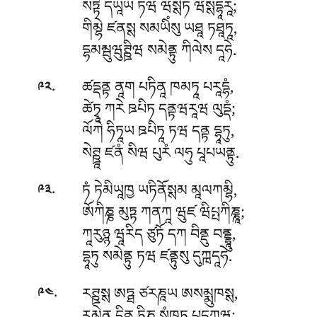
སཏྟེ དཡཱཡ ཏཝ ཝསྶིཏ ཝསྶདྷཱརཱ;
གིམྷེ ཛནསྶ སམཡིཾསུ ཡཐཱ ཏཐཱཏཱ,
དྷམམྦུཝུཊྛིཝ སམེནྟུ ཀིལེས དཱཧེ.
.
ཚདྡནྟ ནཱག པཏིནཱ ཁམཏཱ པརཱདྷཾ,
༩༢
ཚེཏྭཱ ཀརེ ཋཔིཏ དནྟཝརཱཝ ལུདྡཾ;
ལོཀེ ཧིཏཱཡ ཋཔིཏཱ ཏཝ དནྟ དྷཱཏུ,
སེཊྛཱ ཛནཾ སིཝ པུརཾ ལཧུ པཱཔཡནྟུ.
.
ཏཾ ཏེམིཡཱཁྱ ཡཏིནོསྶམ མཱལཀམྷི,
༩༣
ཨོཀིཎྞ མུཏྟ ཀནཀཱ ཝུཛ ཝིཔྤཀིཎྞཱ;
ཀཱརུཉྙ ཝཱརིད ཙུཏོ དཀ བིནྡུ བནྡྷཱུ,
དྷཱཏུ སམེནྟུ ཏཝ ཛནྟུསུ དུཀྑདཱཧེ.
.
རཊྛསྶ ཨཏྠ ཙརཎཱཡ ཨསམྨུཁསྶ,
༩༤