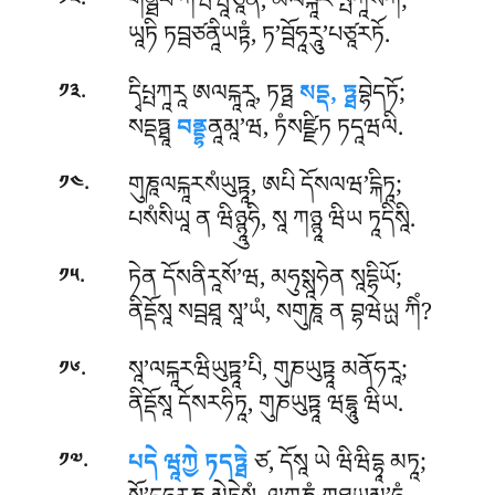
.
གནྠོཔི ཀཝིཝཱཙཱན, མལངྐཱར’པྤཀཱསཀོ;
༡༢
ཡཱཏི ཏབྦཙནཱིཡཏྟཾ, ཏ’བྦོཧཱརཱུ’པཙཱརཏོ.
.
དྭིཔྤཀཱརཱ ཨལངྐཱརཱ, ཏཏྠ
སདྡ, ཏྠ
བྷེདཏོ;
༡༣
སདྡཏྠཱ
བནྡྷ
ནཱམཱ’ཝ, ཏཾསཛྫིཏ ཏདཱཝལི.
.
གུཎཱལངྐཱརསཾཡུཏྟཱ, ཨཔི དོསལཝ’ངྐིཏཱ;
༡༤
པསཾསིཡཱ ན ཝིཉྙཱུཧི, སཱ ཀཉྙཱ ཝིཡ ཏཱདིསཱི.
.
ཏེན དོསནིརཱསོ’ཝ, མཧུསྶཱཧེན སཱདྷིཡོ;
༡༥
ནིདྡོསཱ སབྦཐཱ སཱ’ཡཾ, སགུཎཱ ན བྷཝེཡྻ ཀིཾ?
.
སཱ’ལངྐཱརཝིཡུཏྟཱ’པི, གུཎཡུཏྟཱ མནོཧརཱ;
༡༦
ནིདྡོསཱ དོསརཧིཏཱ, གུཎཡུཏྟཱ ཝདྷཱུ ཝིཡ.
.
པདེ ཝཱཀྱེ ཏདཏྠེ
ཙ, དོསཱ ཡེ ཝིཝིདྷཱ མཏཱ;
༡༧