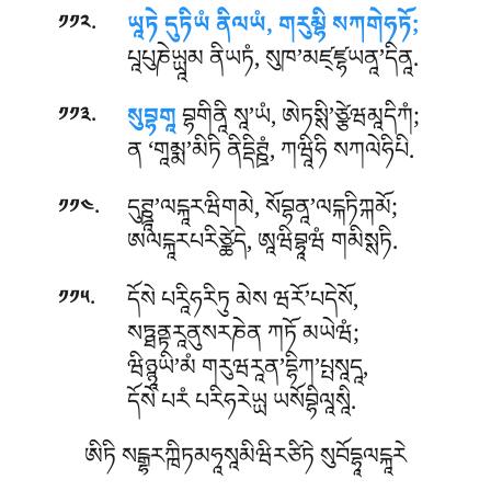
.
ཡཱཏེ དུཏིཡཾ ནིལཡཾ, གརུམྷི སཀགེཧཏོ;
༡༡༢
པཱཔུཎེཡྻཱམ ནིཡཏཾ, སུཁ’མཛ྄ཛྷཡནཱ’དིནཱ.
.
སུབྷགཱ
བྷགིནཱི སཱ’ཡཾ, ཨེཏསྶི’ཙྩེཝམཱདིཀཾ;
༡༡༣
ན ‘གཱམྨ’མིཏི ནིདྡིཊྛཾ, ཀཝཱིཧི སཀལེཧིཔི.
.
དུཊྛཱ’ལངྐཱརཝིགམེ, སོབྷནཱ’ལངྐཏིཀྐམོ;
༡༡༤
ཨལངྐཱརཔརིཙྪེདེ, ཨཱཝིབྷཱཝཾ གམིསྶཏི.
.
དོསེ པརཱིཧརིཏུ མེས ཝརོ’པདེསོ,
༡༡༥
སཏྠནྟརཱནུསརཎེན ཀཏོ མཡེཝཾ;
ཝིཉྙཱཡི’མཾ གརུཝརཱན’དྷིཀ’པྤསཱདཱ,
དོསེ པརཾ པརིཧརེཡྻ ཡསོབྷིལཱསཱི.
ཨིཏི སངྒྷརཀྑིཏམཧཱསཱམིཝིརཙིཏེ སུབོདྷཱལངྐཱརེ