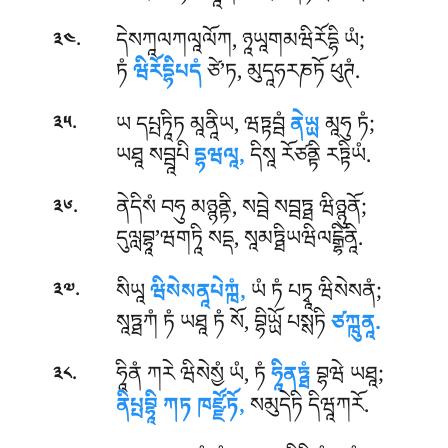
.
དེསཀཱལཀལཱལོཀ, ཉཱཡཱགམཝིརོདྷི ཡཾ;
༣༤
ཏཾ
ཝིརོདྷིཔདཾ
ཙེ’ཏ, མུདཱཧརཎཏོ ཕུཊཾ.
.
ཡ དཔྤཏཱིཏ མཱནཱིཡ, ཝཏྟབྦཾ
ནེཡྻ
མཱཧུ ཏཾ;
༣༥
ཡཐཱ སབྦཱཔི
དྷཝལཱ,
དིསཱ རོཙནྟི རཏྟིཡཾ.
.
ནེདིསཾ བཧུ མཉྙནྟི, སབྦེ སབྦཏྠ ཝིཉྙུནོ;
༣༦
དུལླབྷཱ’ཝགཏཱི སདྡ, སཱམཏྠིཡཝིལངྒྷིནཱི.
.
སིཡཱ
ཝིསེསནཱཔེཀྑཾ,
ཡཾ ཏཾ པཏྭཱ ཝིསེསནཾ;
༣༧
སཱཏྠཀཾ ཏཾ ཡཐཱ ཏཾ སོ, བྷིཡྻོ པསྶཏི
ཙཀྑུནཱ.
.
ཧཱིནཾ ཀརེ ཝིསེསྱཾ ཡཾ, ཏཾ
ཧཱིནཏྠཾ
བྷཝེ ཡཐཱ;
༣༨
ནིཔྤབྷཱི ཀཏ ཁཛྫོཏོ,
སམུདེཏི དིཝཱཀརོ.