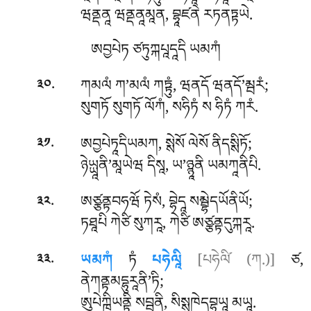
ཝནྡནཱ ཝནྡནཱམཱན, བྷཱཛནེ རཏནཏྟཡེ.
ཨབྱཔེཏ ཙཏུཀྐཔཱདཱདི ཡམཀཾ
.
ཀམལཾ ཀ’མལཾ ཀཏྟུཾ, ཝནདོ ཝནདོ’མྦརཾ;
༣༠
སུགཏོ སུགཏོ ལོཀཾ, སཧིཏཾ ས ཧིཏཾ ཀརཾ.
.
ཨབྱཔེཏཱདིཡམཀ
, སྶེསོ ལེསོ ནིདསྶིཏོ;
༣༡
ཉེཡྻཱནི’མཱཡེཝ དིསཱ, ཡ’ཉྙཱནི ཡམཀཱནིཔི.
.
ཨཙྩནྟབཧཝོ ཏེསཾ, བྷེདཱ སམྦྷེདཡོནིཡོ;
༣༢
ཏཐཱཔི ཀེཙི སུཀརཱ, ཀེཙི ཨཙྩནྟདུཀྐརཱ.
.
ཡམཀཾ
ཏཾ
པཧེལཱི
[པཧེལི༹ (ཀ.)]
ཙ,
༣༣
ནེཀནྟམདྷུརཱནི’ཏི;
ཨུཔེཀྑིཡནྟི སབྦཱནི, སིསྶཁེདབྷཡཱ མཡཱ.