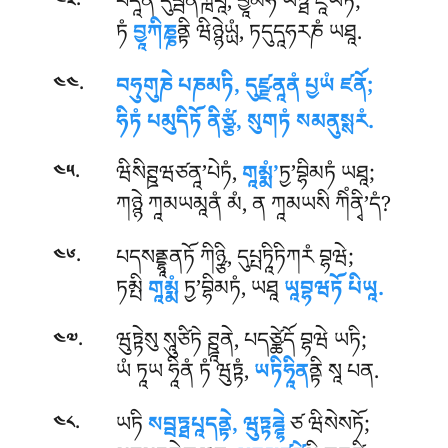
.
པདཱནཾ
དུབྦིནིཀྑེཔཱ, བྱཱམོཧོ ཡཏྠ ཛཱཡཏི;
༤༣
ཏཾ
བྱཱཀིཎྞ
ནྟི ཝིཉྙེཡྻཾ, ཏདུདཱཧརཎཾ ཡཐཱ.
.
བཧུགུཎེ པཎམཏི, དུཛྫནཱནཾ པྱཡཾ ཛནོ;
༤༤
ཧིཏཾ པམུདིཏོ ནིཙྩཾ, སུགཏཾ སམནུསྶརཾ.
.
ཝིསིཊྛཝཙནཱ’པེཏཾ,
གཱམྨཾ’
ཏྱ’བྷིམཏཾ ཡཐཱ;
༤༥
ཀཉྙེ ཀཱམཡམཱནཾ མཾ, ན ཀཱམཡསི ཀིཾནྭི’དཾ?
.
པདསནྡྷཱནཏོ ཀིཉྩི, དུཔྤཏཱིཏིཀརཾ བྷཝེ;
༤༦
ཏམྤི
གཱམྨཾ
ཏྱ’བྷིམཏཾ, ཡཐཱ
ཡཱབྷཝཏོ པིཡཱ.
.
ཝུཏྟེསུ སཱུཙིཏེ ཊྛཱནེ, པདཙྪེདོ བྷཝེ ཡཏི;
༤༧
ཡཾ ཏཱཡ ཧཱིནཾ ཏཾ ཝུཏྟཾ,
ཡཏིཧཱིན
ནྟི སཱ པན.
.
ཡཏི
སབྦཏྠཔཱདནྟེ, ཝུཏྟཌྜྷེ
ཙ ཝིསེསཏོ;
༤༨