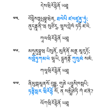
དེསཝིརོདྷིནོ ཡཐཱ
.
བོདྷིསཏྟཔྤབྷཱཝེན
,
ཐལེཔི ཛལཛཱནྱ’ཧུཾ;
༧༥
ནུདནྟཱནི’ཝ སུཙིརཱ, ཝཱསཀླེསཾ ཏཧིཾ ཛལེ.
ཀཱལཝིརོདྷིནོ ཡཐཱ
.
མཧཱནུབྷཱཝ པིསུནོ, མུནིནོ མནྡ མཱརུཏོ;
༧༦
སབྦོཏུཀམཡཾ
ཝཱཡི, དྷུནནྟོ
ཀུསུམཾ
སམཾ.
ཀལཱཝིརོདྷིནོ ཡཐཱ
.
ནིམུགྒམཱནསོ བུདྡྷ, གུཎེ པཉྩསིཁསྶཔི;
༧༧
ཏནྟིསྶར ཝིརོདྷོ
སོ, ན སམྤཱིཎེཏི ཀཾ ཛནཾ?
ལོཀཝིརོདྷིནོ ཡཐཱ