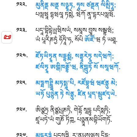
.
མུནིནྡ མནྡ སཉྫཱཏ, ཧཱས ཙནྡན ལིམྤིཏཱ;
༡༢༢
པལླཝཱ དྷཝལཱ ཏསྶེ, ཝེཀོ ནཱ’དྷརཔལླཝོ.
.
པདཱ’བྷིདྷེཡྻཝིསཡཾ, སམཱས བྱཱས སམྦྷཝཾ;
༡༢༣
📜
ཡཾ པཱརིཎཏྱཾ ཧོཏཱི’ཧ, སོཔི
ཨོཛོ’
ཝ ཏཾ ཡཐཱ.
.
ཛོཏཡིཏྭཱན སདྡྷམྨཾ, སནྟཱརེཏྭཱ སདེཝཀེ;
༡༢༤
ཛལིཏྭཱ ཨགྒིཁནྡྷོ’ཝ, ནིབྦུཏོ སོ སསཱཝཀོ.
.
མཏྠཀཊྛཱི མཏསྶཱ’པི, རཛོབྷཱཝཾ ཝཛནྟུ མེ;
༡༢༥
ཡཏོ པུཉྙེན ཏེ སེནྟུ, ཛིན པཱད’མྦུཛདྭཡེ.
.
ཨིཙྩཏྲ
ནིཙྩཔྤཎཏི, གེདྷོ སཱདྷུ པདིསྶཏི;
༡༢༦
ཛཱཡཏེ’ཡཾ གུཎོ ཏིཀྑ, པཉྙཱནམབྷིཡོགཏོ.
.
༡༢༧