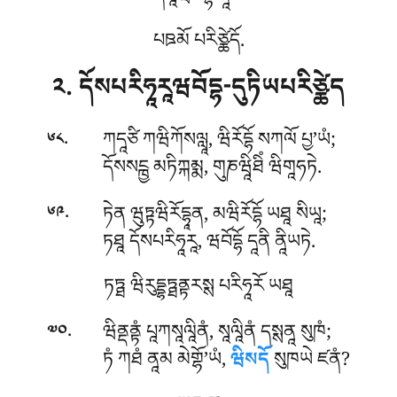
དོསཱཝབོདྷོ ནཱམ
པཋམོ པརིཙྪེདོ.
༢. དོསཔརིཧཱརཱཝབོདྷ-དུཏིཡཔརིཙྪེད
.
ཀདཱཙི ཀཝིཀོསལླཱ, ཝིརོདྷོ སཀལོ པྱ’ཡཾ;
༦༨
དོསསངྑྱ མཏིཀྐམྨ, གུཎཝཱིཐིཾ ཝིགཱཧཏེ.
.
ཏེན ཝུཏྟཝིརོདྷཱན, མཝིརོདྷོ ཡཐཱ སིཡཱ;
༦༩
ཏཐཱ དོསཔརིཧཱརཱ, ཝབོདྷོ དཱནི ནཱིཡཏེ.
ཏཏྠ ཝིརུདྡྷཏྠནྟརསྶ པརིཧཱརོ ཡཐཱ
.
ཝིནྡནྟཾ པཱཀསཱལཱིནཾ, སཱལཱིནཾ དསྶནཱ སུཁཾ;
༧༠
ཏཾ ཀཐཾ ནཱམ མེགྷོ’ཡཾ,
ཝིསདོ
སུཁཡེ ཛནཾ?