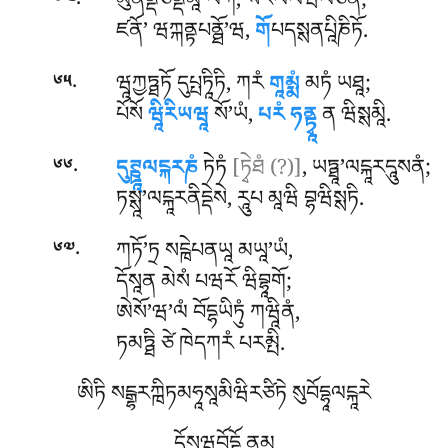
.
མུནིནྡཙནྡིམཱ ལོཀ, སརལོལཝིལོཙནོ;
༦༤
ཛནོ’ ཝཀྐནྟཔནྠོ’ཝ,
གོ
པདསྶནཔཱིཎིཏོ.
.
ཝཱཀྱཏྠཏོ དུཔྤཏཱིཏི, ཀརཾ
གཱམྨཾ
མཏཾ ཡཐཱ;
༦༥
པོསོ
ཝཱིརིཡཝཱ
སོ’ཡཾ,
པརཾ ཧནྟྭཱ
ན ཝིསྶམཱི.
.
དུཊྛཱལངྐརཎཾ
ཏེཏཾ
[ཏྭེཐཾ (?)]
, ཡཏྠཱ’ལངྐཱརདཱུསནཾ;
༦༦
ཏསྶཱ’ལངྐཱརནིདྡེསེ, རཱུཔ མཱཝི བྷཝིསྶཏི.
.
ཀཏོ’ཏྲ
སངྑེཔནཡཱ མཡཱ’ཡཾ,
༦༧
དོསཱན མེསཾ པཝརོ ཝིབྷཱགོ;
ཨེསོ’ཝ’ལཾ བོདྷཡིཏུཾ ཀཝཱིནཾ,
ཏམཏྠི ཙེ ཁེདཀརཾ པརམྤི.
ཨིཏི སངྒྷརཀྑིཏམཧཱསཱམིཝིརཙིཏེ སུབོདྷཱལངྐཱརེ