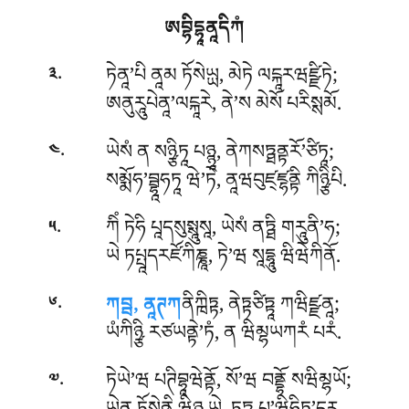
ཨབྷིདྷཱནཱདིཀཾ
.
ཏེནཱ’པི ནཱམ ཏོསེཡྻ, མེཏེ ལངྐཱརཝཛྫིཏེ;
༣
ཨནུརཱུཔེནཱ’ལངྐཱརེ, ནེ’ས མེསོ པརིསྶམོ.
.
ཡེསཾ ན སཉྩིཏཱ པཉྙཱ, ནེཀསཏྠནྟརོ’ཙིཏཱ;
༤
སམྨོཧ’བྦྷཱཧཏཱ ཝེ’ཏེ, ནཱཝབུཛ྄ཛྷནྟི ཀིཉྩིཔི.
.
ཀིཾ ཏེཧི པཱདསུསྶཱུསཱ, ཡེསཾ ནཏྠི གརཱུནི’ཧ;
༥
ཡེ ཏཔྤཱདརཛོཀིཎྞཱ, ཏེ’ཝ སཱདྷཱུ ཝིཝེཀིནོ.
.
ཀབྦ, ནཱཊཀ
ནིཀྑིཏྟ, ནེཏྟཙིཏྟཱ ཀཝིཛྫནཱ;
༦
ཡཾཀིཉྩི རཙཡནྟེ’ཏཾ, ན ཝིམྷཡཀརཾ པརཾ.
.
ཏེཡེ’ཝ པཊིབྷཱཝེནྟོ, སོ’ཝ བནྡྷོ སཝིམྷཡོ;
༧