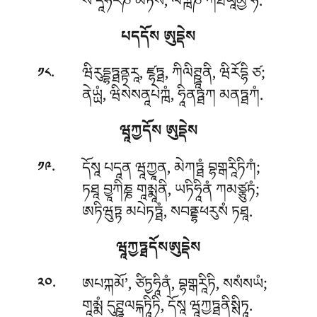
སོ’དཱཧརཎ མེཏེསཾ, ལཀྑཎཾ ཀཐཡཱམྱ’ཧཾ.
པདདོས ཨུདྡེས
.
ཝིརུདྡྷཏྠནྟརཱ, ཛྷཏྠ, ཀིལིཊྛཱནི, ཝིརོདྷི ཙ;
༡༨
ནེཡྻཾ, ཝིསེསནཱཔེཀྑཾ, ཧཱིནཏྠཀ མནཏྠཀཾ.
ཝཱཀྱདོས ཨུདྡེས
.
དོསཱ པདཱན ཝཱཀྱཱན, མེཀཏྠཾ བྷགྒརཱིཏིཀཾ;
༡༩
ཏཐཱ བྱཱཀིཎྞ གཱམྨཱནི, ཡཏིཧཱིནཾ ཀམཙྩུཏཾ;
ཨཏིཝུཏྟ མཔེཏཏྠཾ, སབནྡྷཕརུསཾ ཏཐཱ.
ཝཱཀྱཏྠདོསཨུདྡེས
.
ཨཔཀྐམོ’
, ཙིཏྱཧཱིནཾ, བྷགྒརཱིཏི, སསཾསཡཾ;
༢༠
གཱམྨཾ དུཊྛཱལངྐཏཱིཏི, དོསཱ ཝཱཀྱཏྠནིསྶིཏཱ.