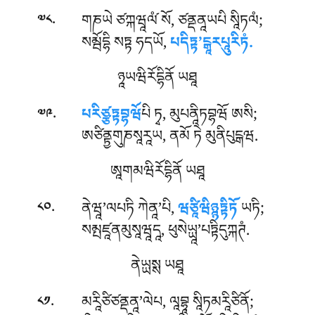
.
གཎཡེ ཙཀྐཝཱལ༹ཾ སོ, ཙནྡནཱཡཔི སཱིཏལཾ;
༧༨
སམྦོདྷི སཏྟ ཧདཡོ,
པདིཏྟ’ངྒཱརཔཱུརིཏཾ.
ཉཱཡཝིརོདྷིནོ ཡཐཱ
.
པརིཙྩཏྟབྷཝོ
པི ཏྭ, མུཔནཱིཏབྷཝོ ཨསི;
༧༩
ཨཙིནྟྱགུཎསཱརཱཡ, ནམོ ཏེ མུནིཔུངྒཝ.
ཨཱགམཝིརོདྷིནོ ཡཐཱ
.
ནེཝཱ’ལཔཏི ཀེནཱ’པི,
ཝཙཱིཝིཉྙཏྟིཏོ
ཡཏི;
༨༠
སམྤཛཱནམུསཱཝཱདཱ, ཕུསེཡྻཱ’པཏྟིདུཀྐཊཾ.
ནེཡྻསྶ ཡཐཱ
.
མརཱིཙིཙནྡནཱ’ལེཔ, ལཱབྷཱ སཱིཏམརཱིཙིནོ;
༨༡