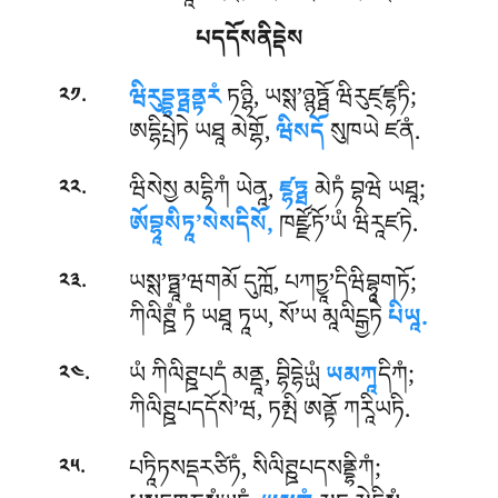
པདདོསནིདྡེས
.
ཝིརུདྡྷཏྠནྟརཾ
ཏཉྷི, ཡསྶ’ཉྙཏྠོ ཝིརུཛ྄ཛྷཏི;
༢༡
ཨདྷིཔྤེཏེ ཡཐཱ མེགྷོ,
ཝིསདོ
སུཁཡེ ཛནཾ.
.
ཝིསེསྱ མདྷིཀཾ ཡེནཱ,
ཛྷཏྠ
མེཏཾ བྷཝེ ཡཐཱ;
༢༢
ཨོབྷཱསིཏཱ’སེསདིསོ,
ཁཛྫོཏོ’ཡཾ ཝིརཱཛཏེ.
.
ཡསྶ’ཏྠཱ’ཝགམོ དུཀྑོ, པཀཏྱཱ’དིཝིབྷཱགཏོ;
༢༣
ཀིལིཊྛཾ ཏཾ ཡཐཱ ཏཱཡ, སོ’ཡ མཱལིངྒྱཏེ
པིཡཱ.
.
ཡཾ ཀིལིཊྛཔདཾ མནྡཱ, བྷིདྷེཡྻཾ
ཡམཀཱ
དིཀཾ;
༢༤
ཀིལིཊྛཔདདོསེ’ཝ, ཏམྤི ཨནྟོ ཀརཱིཡཏི.
.
པཏཱིཏསདྡརཙིཏཾ, སིལིཊྛཔདསནྡྷིཀཾ;
༢༥