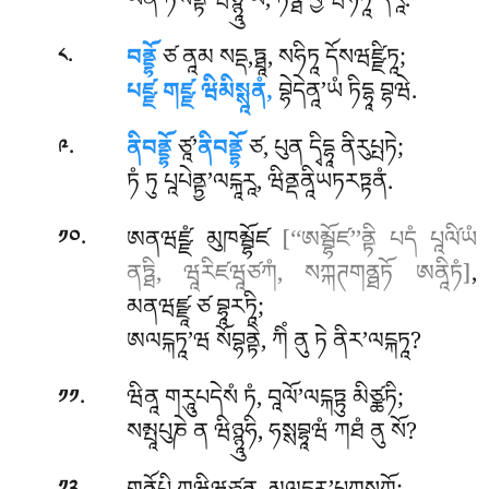
ཡེན ཏོསེནྟི ཝིཉྙཱུ ཡེ, ཏཏྠ པྱ’ཝིཧིཏཱ’དརཱ.
.
བནྡྷོ
ཙ ནཱམ སདྡ,ཏྠཱ, སཧིཏཱ དོསཝཛྫིཏཱ;
༨
པཛྫ གཛྫ ཝིམིསྶཱནཾ,
བྷེདེནཱ’ཡཾ ཏིདྷཱ བྷཝེ.
.
ནིབནྡྷོ
ཙཱ’
ནིབནྡྷོ
ཙ, པུན དྭིདྷཱ ནིརུཔྤཏེ;
༩
ཏཾ ཏུ པཱཔེནྟྱ’ལངྐཱརཱ, ཝིནྡནཱིཡཏརཏྟནཾ.
.
ཨནཝཛྫཾ མུཁམྦྷོཛ
[‘‘ཨམྦྷོཛ’’ནྟི པདཾ པཱལི༹ཡཾ
༡༠
ནཏྠི, ཝཱརིཛཝཱཙཀཾ, སཀྐཊགནྠཏོ ཨནཱིཏཾ]
,
མནཝཛྫཱ ཙ བྷཱརཏཱི;
ཨལངྐཏཱ’ཝ སོབྷནྟེ, ཀིཾ ནུ ཏེ ནིར’ལངྐཏཱ?
.
ཝིནཱ གརཱུཔདེསཾ ཏཾ, བཱལོ’ལངྐཏྟུ མིཙྪཏི;
༡༡
སམྤཱཔུཎེ ན ཝིཉྙཱུཧི, ཧསྶབྷཱཝཾ ཀཐཾ ནུ སོ?