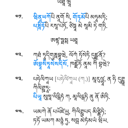
ཡཐཱ ཝཱ
.
ཝིནཱཡཀོ
པི ནཱགོ སི,
གོཏམོ
པི མཧཱམཏི;
༧༡
པཎཱིཏོ
པི རསཱ’པེཏོ, ཙིཏྟཱ མེ སཱམི ཏེ གཏི.
ཨཛྷ’ཏྠསྶ ཡཐཱ
.
ཀཐཾ ཏཱདིགུཎཱབྷཱཝེ, ལོཀཾ ཏོསེཏི དུཛྫནོ?
༧༢
ཨོབྷཱསིཏཱསེསདིསོ,
ཁཛྫོཏོ ནཱམ ཀིཾ བྷཝེ?
.
པཧེལིཀཱཡ
[པཧེལི༹ཀཱཡ (ཀ.)]
མཱརུལ༹ྷཱ, ན ཧི དུཊྛཱ
༧༣
ཀིལིཊྛཏཱ;
པིཡཱ
སུཁཱ’ལིངྒིཏཾ ཀ, མཱལིངྒཏི ནུ ནོ ཨིཏི.
.
ཡམཀེ ནོ པཡོཛེཡྻ, ཀིལིཊྛཔད མིཙྪིཏེ;
༧༤
ཏཏོ ཡམཀ མཉྙཾ ཏུ, སབྦ མེཏཾམཡཾ ཝིཡ.