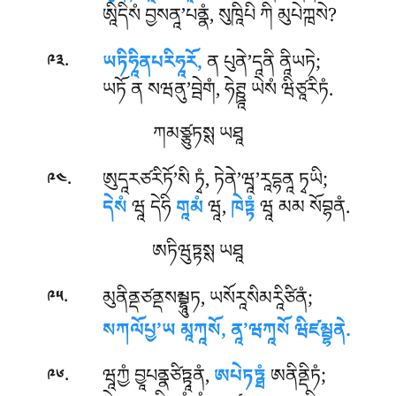
ཨཱིདིསཾ བྱསནཱ’པནྣཾ, སུཁཱིཔི ཀི མུཔེཀྑསེ?
.
ཡཏིཧཱིནཔརིཧཱརོ,
ན པུནེ’དཱནི ནཱིཡཏེ;
༩༣
ཡཏོ ན སཝནུ’བྦེགཾ, ཧེཊྛཱ ཡེསཾ ཝིཙཱརིཏཾ.
ཀམཙྩུཏསྶ ཡཐཱ
.
ཨུདཱརཙརིཏོ’སི ཏྭཾ, ཏེནེ’ཝཱ’རཱདྷནཱ ཏྭཡི;
༩༤
དེསཾ
ཝཱ དེཧི
གཱམཾ
ཝཱ,
ཁེཏྟཾ
ཝཱ མམ སོབྷནཾ.
ཨཏིཝུཏྟསྶ ཡཐཱ
.
མུནིནྡཙནྡསམྦྷཱུཏ, ཡསོརཱསིམརཱིཙིནཾ;
༩༥
སཀལོཔྱ’ཡ མཱཀཱསོ, ནཱ’ཝཀཱསོ ཝིཛམྦྷནེ.
.
ཝཱཀྱཾ
བྱཱཔནྣཙིཏྟཱནཾ,
ཨཔེཏཏྠཾ
ཨནིནྡིཏཾ;
༩༦