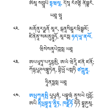
ཨིམཱ སབྦཱཔི
དྷཝལཱ,
དིསཱ རོཙནྟི ནིབྦྷརཾ.
ཡཐཱ ཝཱ
.
མནོནུརཉྫནོ མཱར, ངྒནཱསིངྒཱརཝིབྦྷམོ;
༨༢
ཛིནེནཱ’སམནུཉྙཱཏོ, མཱརསྶ
ཧདཡཱ’ནལོ.
ཝིསེསནཱཔེཀྑསྶ ཡཐཱ
.
ཨཔཡཱཏཱ’པརཱདྷམྤི, ཨཡཾ ཝེརཱི ཛནཾ ཛནོ;
༨༣
ཀོདྷཔཱཊལབྷཱུཏེན, བྷིཡྻོ པསྶཏི
ཙཀྑུནཱ.
ཧཱིནཏྠསྶ ཡཐཱ
.
ཨཔྤཀཱནམྤི
པཱཔཱནཾ, པབྷཱཝཾ ནཱསཡེ བུདྷོ;
༨༤
ཨཔི
ནིཔྤབྷཱཏཱ’ནཱིཏ, ཁཛྫོཏོ
ཧོཏི བྷཱཎུམཱ.