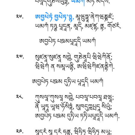
པསཱདགུཎསཾཡུཏྟཾ,
ཡམཀཾ
མཏ མེདིསཾ.
.
ཨབྱཔེཏཾ བྱཔེཏ’ཉྙ,
མཱཝུཏྟཱ’ནེཀཝཎྞཛཾ;
༢༦
ཡམཀཾ ཏཉྩ པཱདཱན, མཱདི, མཛ྄ཛྷ, ནྟ, གོཙརཾ.
ཨབྱཔེཏ པཋམཔཱདཱདི ཡམཀཾ
.
སུཛནཱ’སུཛནཱ སབྦེ, གུཎེནཱཔི ཝིཝེཀིནོ;
༢༧
ཝིཝེཀཾ ན སམཱཡནྟི, ཨཝིཝེཀིཛནནྟིཀེ.
ཨབྱཔེཏ པཋམ དུཏིཡ པཱདཱདི ཡམཀཾ
.
ཀུསལཱ’ཀུསལཱ སབྦེ, པབལཱ’པབལཱ ཐཝཱ;
༢༨
ནོ ཡཱཏཱ ཡཱཝ’ཧོསིཏྟཾ, སུཁདུཀྑཔྤདཱ སིཡུཾ;
ཨབྱཔེཏ པཋམ དུཏིཡ ཏཏིཡཔཱདཱདི ཡམཀཾ.
.
སཱདརཾ སཱ དརཾ ཧནྟུ, ཝིཧིཏཱ ཝིཧིཏཱ མཡཱ;
༢༩