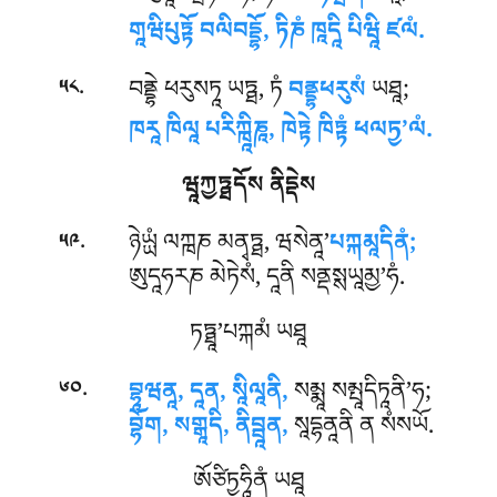
གཱཝིཔུཏྟོ བལིབདྡྷོ, ཏིཎཾ ཁཱདཱི པིཝཱི ཛལཾ.
.
བནྡྷེ ཕརུསཏཱ ཡཏྠ, ཏཾ
བནྡྷཕརུསཾ
ཡཐཱ;
༥༨
ཁརཱ ཁིལཱ པརིཀྑཱིཎཱ, ཁེཏྟེ ཁིཏྟཾ ཕལཏྱ’ལཾ.
ཝཱཀྱཏྠདོས ནིདྡེས
.
ཉེཡྻཾ ལཀྑཎ མནྭཏྠ, ཝསེནཱ’
པཀྐམཱདིནཾ;
༥༩
ཨུདཱཧརཎ མེཏེསཾ, དཱནི སནྡསྶཡཱམྱ’ཧཾ.
ཏཏྠཱ’པཀྐམཾ ཡཐཱ
.
བྷཱཝནཱ, དཱན, སཱིལཱནི,
སམྨཱ སམྤཱདིཏཱནི’ཧ;
༦༠
བྷོག, སགྒཱདི, ནིབྦཱན,
སཱདྷནཱནི ན སཾསཡོ.
ཨོཙིཏྱཧཱིནཾ ཡཐཱ