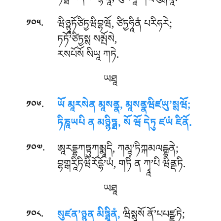
ཏཏྠོ’པདེསཔབྷཝཱ, སུཛནཱ ཀཝིཔུངྒཝཱ.
.
ཝིཉྙཱཏོཙིཏྱཝིབྷཝོ, ཙིཏྱཧཱིནཾ པརིཧརེ;
༡༠༥
ཏཏོ’ཙིཏྱསྶ སམྤོསེ,
རསཔོསོ སིཡཱ ཀཏེ.
ཡཐཱ
.
ཡོ མཱརསེན མཱསནྣ, མཱསནྣཝིཛཡུ’སྶཝོ;
༡༠༦
ཏིཎཱཡཔི ན མཉྙིཏྠ, སོ ཝོ དེཏུ ཛཡཾ ཛིནོ.
.
ཨཱརདྡྷཀཏྟུཀམྨཱདི, ཀམཱ’ཏིཀྐམལངྒྷནེ;
༡༠༧
བྷགྒརཱིཏིཝིརོདྷོ’ཡཾ, གཏིཾ ན ཀྭཱ’པི ཝིནྡཏི.
ཡཐཱ
.
སུཛན’ཉྙཱན མིཏྠཱིནཾ,
ཝིསྶཱསོ ནོ’པཔཛྫཏེ;
༡༠༨