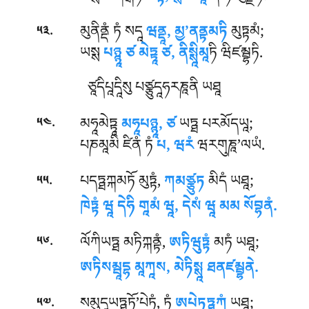
.
མུནིནྡཾ ཏཾ སདཱ
ཝནྡཱ, མྱ’ནནྟམཏི
མུཏྟམཾ;
༥༣
ཡསྶ
པཉྙཱ ཙ མེཏྟཱ ཙ, ནིསྶཱིམཱ
ཏི ཝིཛམྦྷཏི.
ཙཱདིཔཱདཱིསུ པཙྩུདཱཧརཎཱནི ཡཐཱ
.
མཧཱམེཏྟཱ
མཧཱཔཉྙཱ, ཙ
ཡཏྠ པརམོདཡཱ;
༥༤
པཎམཱམི ཛིནཾ ཏཾ
པ, ཝརཾ
ཝརགུཎཱ’ལཡཾ.
.
པདཏྠཀྐམཏོ མུཏྟཾ,
ཀམཙྩུཏ
མིདཾ ཡཐཱ;
༥༥
ཁེཏྟཾ ཝཱ དེཧི གཱམཾ ཝཱ, དེསཾ ཝཱ མམ སོབྷནཾ.
.
ལོཀིཡཏྠ
མཏིཀྐནྟཾ,
ཨཏིཝུཏྟཾ
མཏཾ ཡཐཱ;
༥༦
ཨཏིསམྦཱདྷ མཱཀཱས, མེཏིསྶཱ ཐནཛམྦྷནེ.
.
སམུདཱཡཏྠཏོ’པེཏཾ, ཏཾ
ཨཔེཏཏྠཀཾ
ཡཐཱ;
༥༧