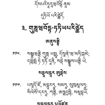
དོསཔརིཧཱརཱཝབོདྷོ ནཱམ
དུཏིཡོ པརིཙྪེདོ.
༣. གུཎཱཝབོདྷ-ཏཏིཡཔརིཙྪེད
ཨནུསནྡྷི
.
སམྦྷཝནྟི
གུཎཱ ཡསྨཱ, དོསཱནེ’ཝ’མཏིཀྐམེ;
༡༡༦
དསྶེསྶཾ ཏེ ཏཏོ དཱནི, སདྡེ སམྦྷཱུསཡནྟི ཡེ.
སདྡཱལངྐཱར ཨུདྡེས
.
པསཱདོ’ཛོ, མདྷུརཏཱ, སམཏཱ, སུཁུམཱལཏཱ;
༡༡༧
སིལེསོ’དརཏཱ, ཀནྟི, ཨཏྠབྱཏྟི, སམཱདྷཡོ.