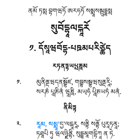
ནམོ ཏསྶ བྷགཝཏོ ཨརཧཏོ སམྨཱསམྦུདྡྷསྶ
སུབོདྷཱལངྐཱརོ
༡. དོསཱཝབོདྷ-པཋམཔརིཙྪེད
རཏནཏྟཡཔྤཎཱམ
.
མུནིནྡཝདནམྦྷོཛ, གབྦྷསམྦྷཝསུནྡརཱི;
༡
སརཎཾ པཱཎིནཾ ཝཱཎཱི, མཡ྄ཧཾ པཱིཎཡཏཾ མནཾ.
ནིམིཏྟ
.
རཱམ, སམྨཱ’
དྱ’ལངྐཱརཱ, སནྟི སནྟོ པུརཱཏནཱ;
༢
ཏཐཱཔི ཏུ ཝལ༹ཉྫེནྟི, སུདྡྷམཱགདྷིཀཱ ན ཏེ.