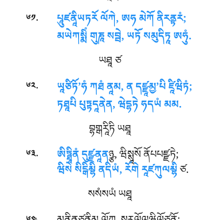
.
པཱུཛནཱིཡཏརོ ལོཀེ, ཨཧ མེཀོ ནིརནྟརཾ;
༦༡
མཡེཀསྨིཾ གུཎཱ སབྦེ, ཡཏོ སམུདིཏཱ ཨཧུཾ.
ཡཐཱ ཙ
.
ཡཱཙིཏོ’ཧཾ ཀཐཾ ནཱམ, ན དཛྫཱམྱ’པི ཛཱིཝིཏཾ;
༦༢
ཏཐཱཔི པུཏྟདཱནེན, ཝེདྷཏེ ཧདཡཾ མམ.
བྷགྒརཱིཏི ཡཐཱ
.
ཨིཏྠཱིནཾ དུཛྫནཱན
ཉྩ, ཝིསྶཱསོ ནོཔཔཛྫཏེ;
༦༣
ཝིསེ སིངྒིམྷི ནདིཡཾ, རོགེ རཱཛཀུལམྷི
ཙ.
སསཾསཡཾ ཡཐཱ