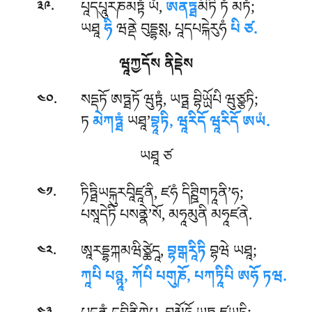
.
པཱདཔཱུརཎམཏྟཾ ཡཾ,
ཨནཏྠ
མིཏི ཏཾ མཏཾ;
༣༩
ཡཐཱ
ཧི
ཝནྡེ བུདྡྷསྶ, པཱདཔངྐེརུཧཾ
པི ཙ.
ཝཱཀྱདོས ནིདྡེས
.
སདྡཏོ ཨཏྠཏོ ཝུཏྟཾ, ཡཏྠ བྷིཡྻོཔི ཝུཙྩཏི;
༤༠
ཏ
མེཀཏྠཾ
ཡཐཱ’
བྷཱཏི, ཝཱརིདོ ཝཱརིདོ ཨཡཾ.
ཡཐཱ ཙ
.
ཏིཏྠིཡངྐུརབཱིཛཱནི, ཛཧཾ དིཊྛིགཏཱནི’ཧ;
༤༡
པསཱདེཏི པསནྣེ’སོ, མཧཱམུནི མཧཱཛནེ.
.
ཨཱརདྡྷཀྐམཝིཙྪེདཱ,
བྷགྒརཱིཏི
བྷཝེ ཡཐཱ;
༤༢
ཀཱཔི པཉྙཱ, ཀོཔི པགུཎོ, པཀཏཱིཔི ཨཧོ ཏཝ.