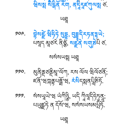
ཝིསསྶ སིངྒིནོ རོག, ནདཱིརཱཛཀུལསྶ
ཙ.
ཡཐཱ
.
བྷེསཛྫེ ཝིཧིཏེ སུདྡྷ, བུདྡྷཱདིརཏནཏྟཡེ;
༡༠༩
པསཱད མཱཙརེ ནིཙྩཾ,
སཛྫནེ སགུཎེ
པི ཙ.
སསཾསཡསྶ ཡཐཱ
.
མུནིནྡཙནྡིམཱ’ལོཀ, རས ལོལ ཝིལོཙནོ;
༡༡༠
ཛནོ’ཝཀྐནྟཔནྠོ’ཝ,
རཾསི
དསྶནཔཱིཎིཏོ.
.
སཾསཡཱཡེ’ཝ ཡཾཀིཉྩི, ཡདི ཀཱིལཱ༹དིཧེཏུནཱ;
༡༡༡
པཡུཛྫཏེ ན དོསོ’ཝ, སསཾསཡསམཔྤིཏོ.
ཡཐཱ