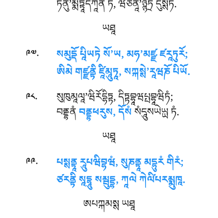
ཏེནུ’མྨཏྟཱདིཀཱནཾ ཏཾ, ཝཙནཱ’ཉྙཏྲ དུསྶཏི.
ཡཐཱ
.
སམུདྡོ པཱིཡཏེ སོ’ཡ, མཧ’མཛྫ ཛརཱཏུརོ;
༩༧
ཨིམེ གཛྫནྟི ཛཱིམཱུཏཱ, སཀྐསྶེ’རཱཝཎོ པིཡོ.
.
སུཁུམཱལཱ’ཝིརོདྷིཏྟ, དིཏྟབྷཱཝཔྤབྷཱཝིཏཾ;
༩༨
བནྡྷནཾ
བནྡྷཕརུས, དོསཾ
སཾདཱུསཡེཡྻ ཏཾ.
ཡཐཱ
.
པསྶནྟཱ རཱུཔཝིབྷཝཾ, སུཎནྟཱ མདྷུརཾ གིརཾ;
༩༩
ཙརནྟི སཱདྷཱུ སམྦུདྡྷ, ཀཱལེ ཀེལི༹པརམྨུཁཱ.
ཨཔཀྐམསྶ ཡཐཱ