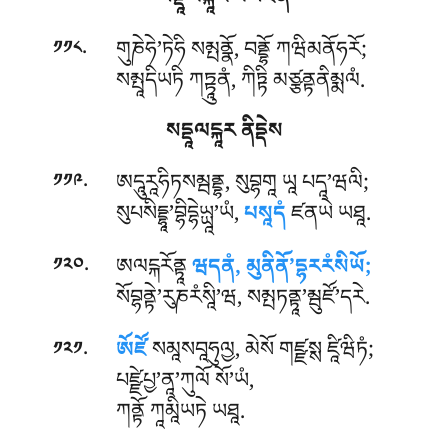
སདྡཱལངྐཱར པཡོཛན
.
གུཎེཧེ’ཏེཧི སམྤནྣོ, བནྡྷོ ཀཝིམནོཧརོ;
༡༡༨
སམྤཱདིཡཏི ཀཏྟཱུནཾ, ཀིཏྟི མཙྩནྟནིམྨལཾ.
སདྡཱལངྐཱར ནིདྡེས
.
ཨདཱུརཱཧིཏསམྦནྡྷ, སུབྷགཱ ཡཱ པདཱ’ཝལི;
༡༡༩
སུཔསིདྡྷཱ’བྷིདྷེཡྻཱ’ཡཾ,
པསཱདཾ
ཛནཡེ ཡཐཱ.
.
ཨལངྐརོནྟཱ
ཝདནཾ, མུནིནོ’དྷརརཾསིཡོ;
༡༢༠
སོབྷནྟེ’རུཎརཾསཱི’ཝ, སམྤཏནྟཱ’མྦུཛོ’དརེ.
.
ཨོཛོ
སམཱསབཱཧུལྱ, མེསོ གཛྫསྶ ཛཱིཝིཏཾ;
༡༢༡
པཛྫེཔྱ’ནཱ’ཀུལོ སོ’ཡཾ,
ཀནྟོ ཀཱམཱིཡཏེ ཡཐཱ.