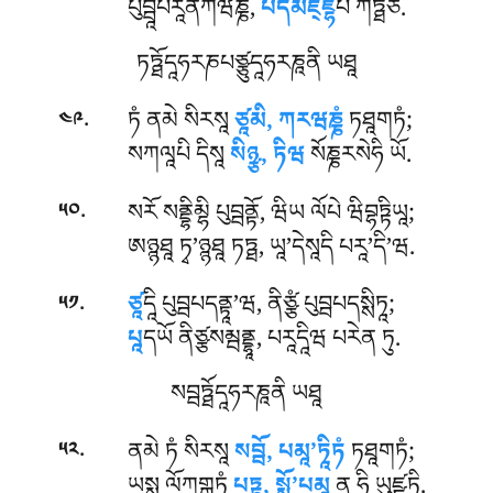
པུབྦཱཔརཱནེཀཝཎྞ,
པདམཛ྄ཛྷེ
པི ཀཏྠཙི.
ཏཏྠོདཱཧརཎཔཙྩུདཱཧརཎཱནི ཡཐཱ
.
ཏཾ ནམེ སིརསཱ
ཙཱམི, ཀརཝཎྞཾ
ཏཐཱགཏཾ;
༤༩
སཀལཱཔི དིསཱ
སིཉྩ, ཏིཝ
སོཎྞརསེཧི ཡོ.
.
སརོ སནྡྷིམྷི པུབྦནྟོ, ཝིཡ ལོཔེ ཝིབྷཏྟིཡཱ;
༥༠
ཨཉྙཐཱ ཏྭ’ཉྙཐཱ ཏཏྠ, ཡཱ’དེསཱདི པརཱ’དི’ཝ.
.
ཙཱ
དཱི པུབྦཔདནྟཱ’ཝ, ནིཙྩཾ པུབྦཔདསྶིཏཱ;
༥༡
པཱ
དཡོ ནིཙྩསམྦནྡྷཱ, པརཱདཱིཝ པརེན ཏུ.
སབྦཏྠོདཱཧརཎཱནི ཡཐཱ
.
ནམེ ཏཾ སིརསཱ
སབྦོ, པམཱ’ཏཱིཏཾ
ཏཐཱགཏཾ;
༥༢
ཡསྶ ལོཀགྒཏཾ
པཏྟ, སྶོ’པམཱ
ན ཧི ཡུཛྫཏི.