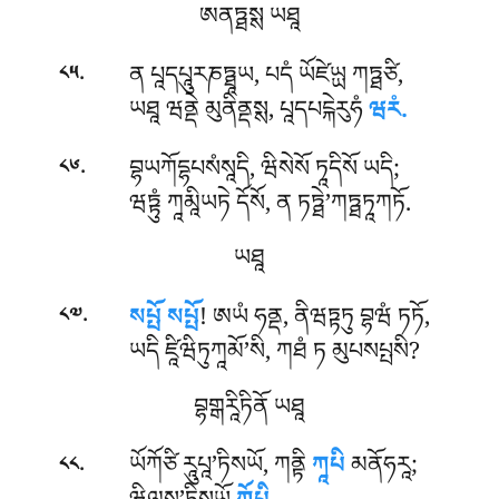
ཨནཏྠསྶ ཡཐཱ
.
ན
པཱདཔཱུརཎཏྠཱཡ, པདཾ ཡོཛེཡྻ ཀཏྠཙི,
༨༥
ཡཐཱ ཝནྡེ མུནིནྡསྶ, པཱདཔངྐེརུཧཾ
ཝརཾ.
.
བྷཡཀོདྷཔསཾསཱདི, ཝིསེསོ ཏཱདིསོ ཡདི;
༨༦
ཝཏྟུཾ ཀཱམཱིཡཏེ དོསོ, ན ཏཏྠེ’ཀཏྠཏཱཀཏོ.
ཡཐཱ
.
སཔྤོ སཔྤོ
! ཨཡཾ ཧནྡ, ནིཝཏྟཏུ བྷཝཾ ཏཏོ,
༨༧
ཡདི ཛཱིཝིཏུཀཱམོ’སི, ཀཐཾ ཏ མུཔསཔྤསི?
བྷགྒརཱིཏིནོ ཡཐཱ
.
ཡོཀོཙི རཱུཔཱ’ཏིསཡོ, ཀནྟི
ཀཱཔི
མནོཧརཱ;
༨༨