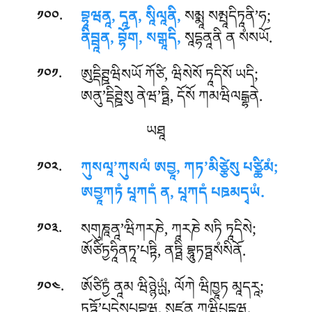
.
བྷཱཝནཱ, དཱན, སཱིལཱནི,
སམྨཱ སམྤཱདིཏཱནི’ཧ;
༡༠༠
ནིབྦཱན, བྷོག, སགྒཱདི,
སཱདྷནཱནི ན སཾསཡོ.
.
ཨུདྡིཊྛཝིསཡོ ཀོཙི, ཝིསེསོ ཏཱདིསོ ཡདི;
༡༠༡
ཨནུ’དྡིཊྛེསུ ནེཝ’ཏྠི, དོསོ ཀམཝིལངྒྷནེ.
ཡཐཱ
.
ཀུསལཱ’ཀུསལཾ ཨབྱཱ, ཀཏ’མིཙྩེསུ པཙྪིམཾ;
༡༠༢
ཨབྱཱཀཏཾ པཱཀདཾ ན, པཱཀདཾ པཋམདྭཡཾ.
.
སགུཎཱནཱ’ཝིཀརཎེ, ཀཱརཎེ སཏི ཏཱདིསེ;
༡༠༣
ཨོཙིཏྱཧཱིནཏཱ’པཏྟི, ནཏྠི བྷཱུཏཏྠསཾསིནོ.
.
ཨོཙིཏྱཾ ནཱམ ཝིཉྙེཡྻཾ, ལོཀེ ཝིཁྱཱཏ མཱདརཱ;
༡༠༤