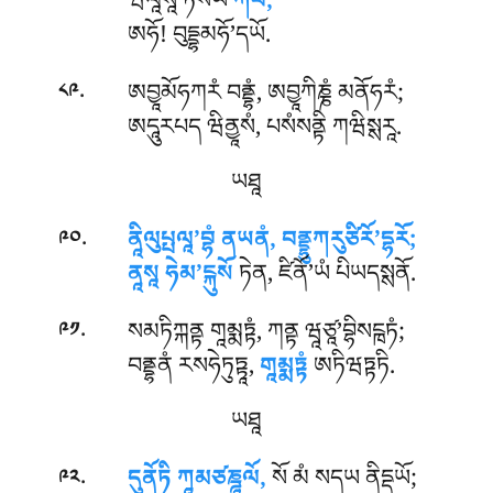
ཝིལཱསཱ’ཏིསཡོ
ཀོཔི,
ཨཧོ! བུདྡྷམཧོ’དཡོ.
.
ཨབྱཱམོཧཀརཾ བནྡྷཾ, ཨབྱཱཀིཎྞཾ མནོཧརཾ;
༨༩
ཨདཱུརཔད ཝིནྱཱསཾ, པསཾསནྟི ཀཝིསྶརཱ.
ཡཐཱ
.
ནཱིལུཔྤལཱ’བྷཾ ནཡནཾ, བནྡྷུཀརུཙིརོ’དྷརོ;
༩༠
ནཱསཱ ཧེམ’ངྐུསོ
ཏེན, ཛིནོ’ཡཾ པིཡདསྶནོ.
.
སམཏིཀྐནྟ གཱམྨཏྟཾ, ཀནྟ ཝཱཙཱ’བྷིསངྑཏཾ;
༩༡
བནྡྷནཾ རསཧེཏུཏྟཱ,
གཱམྨཏྟཾ
ཨཏིཝཏྟཏི.
ཡཐཱ
.
དུནོཏི ཀཱམཙཎྜཱལོ,
སོ མཾ སདཡ ནིདྡཡོ;
༩༢