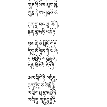
གུཎཝིསེས མཱགམྨ,
གུཎཱནི ཨགུཎཱནིཙ.
དྷནཝཱ
བལཝཱ ལོཀེ,
དྷནཱ བྷཝཏི པཎྜིཏོ.
སུམནེ
ནིསྶིཏོ ཀཱིཊོ,
ནིགྒུཎོ ཧཱིནཀོ སཡཾ;
ཏཾ པུཔྥེཧི མཎྜེནྟཱནཾ,
རཉྙཾ སིརོཔི རོཧཏི.
ཨལཀྑིཀེཧི
སཉྩཱིཏཱ,
དྷནབྷོགཱཙ ཙིནྟིཏཱ;
ལཀྑིཀསྶ བྷཝནྟེཏེ,
ལཀྑིཝཱ སུཊྛུབྷུཉྫཏི.