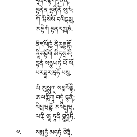
དཱནོཔབྷོགཧཱིནེན
,
དྷནེན དྷནིནོ སུཁཾ;
ཀོ ཝིསེསོ དལིདྡསྶ,
ཨདྷིཀཾ དྷནརཀྑཎཾ.
ནིཛསོཁྱཾ
ནིརུནྡྷནྟོ,
ནཱིཙབྷོགོ མིཏམྤཙོ;
དྷནཾ སཉྩཡཏེ ཡོ སོ,
པརབྷཱརཝཧོ པསུ.
ཡཾ
ཨུསྶུཀཱ སངྑརོནྟི,
ཨལཀྑིཀཱ བཧུཾ དྷནཾ;
སིཔྤཝནྟོ ཨསིཔྤཱཝཱ,
ལཀྑི ཝཱ ཏཱནི བྷུཉྫཏི.
.
སམྤཏྱཾ
མཧཏཾ ཙིཏྟཾ,
༧