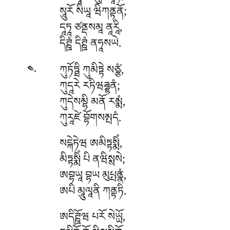
སཱུརོ སིཡཱ ཝིཀནྟནོ;
དཱཏཱ ཙནྡསམཱ ནཱརཱི,
དིཊྛཾ དིཊྛཾ ནཧཱསཡེ.
.
ཀུཏོཏྠི
ཀུམིཏྟེ སཙྩཾ,
༤
ཀུདཱརེ རཏིཝཌྜྷནཾ;
ཀུདེསམྷི མནོ རམྨཾ,
ཀུརཱཛེ བྷོགསམྤདཾ.
སངྐེཏེཝ
ཨམིཏྟསྨིཾ,
མིཏྟསྨིཾ པི ནཝིསྶསེ;
ཨབྷཡཱ བྷཡ མུཔྤནྣཾ,
ཨཔི མཱུལཱནི ཀནྟཏི.
ཨདིཊྛོཝ
པརོ སེཡྻོ,