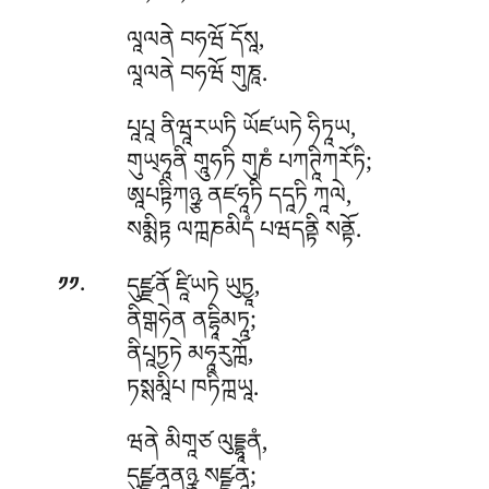
ལཱལནེ བཧཝོ དོསཱ,
ལཱལནེ བཧཝོ གུཎཱ.
པཱཔཱ
ནིཝཱརཡཏི ཡོཛཡཏེ ཧིཏཱཡ,
གུཡ྄ཧཱནི གཱུཧཏི གུཎཾ པཀཊཱིཀརོཏི;
ཨཱཔཏྟིཀཉྩ ནཛཧཱཏི དདཱཏི ཀཱལེ,
སམྨིཏྟ ལཀྑཎམིདཾ པཝདནྟི སནྟོ.
.
དུཛྫནོ
ཛཱིཡཏེ ཡུཏྱཱ,
༡༡
ནིགྒཧེན ནདྷཱིམཏཱ;
ནིཔཱཏྱཏེ མཧཱརུཀྑོ,
ཏསྶམཱིཔ ཁཏིཀྑཡཱ.
ཝནེ
མིགཱཙ ལུདྡྷཱནཾ,
དུཛྫནཱནཉྩ སཛྫནཱ;