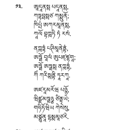
.
ཨཱདཱནསྶ
པདཱནསྶ,
༡༣
ཀཏྟབྦསྶཙ ཀམྨུནོ;
ཁིཔྤཾ ཨཀརམཱནསྶ,
ཀཱལོ བྷཀྑཏི ཏཾ རསཾ.
ནཀྑཏྟཾ
པཊིམཱནེནྟཾ,
ཨཏྠོ བཱལཾ ཨུཔཛ྄ཛྷགཱ;
ཨཏྠོ ཨཏྠསྶ ནཀྑཏྟཾ,
ཀིཾ ཀརིསྶནྟི ཏཱརཀཱ.
ཨཛརཱམརོཝ
པཉྙོ,
ཝིཛྫམཏྠཉྩ ཙིནྟཡེ;
གཧིཏོཝིཡ ཀེསེསུ,
མཙྩུནཱ དྷམྨམཱཙརེ.