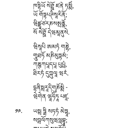
ཁཏྟིཡོ
སེཊྛོ ཛནེ ཏསྨིཾ,
ཡོ གོཏྟཔཊིསཱརིནོ;
ཝིཛྫཱཙརཎསམྤནྣོ,
སོ སེཊྛོ དེཝམཱནུསེ.
ཝིསཱཔི
ཨམཏཾ གཎྷེ,
གཱུཐཏོ མཎིམུཏྟམཾ;
ཀཎྚཀཔཱདཔཱ པུཔྥཾ,
ཐིརཏཾ དུཀྐུལཱ ཝརཾ.
དྷནིསྶརཱདིགུཎོམྨི
-
ཝེགེན ཝཱཧིཏཱ པཛཱ.
.
ཡསྶ ཏྠི སཏཏཾ མེཏྟཱ,
༡༩
སབྦལོཀསུཝལླབྷཱ;