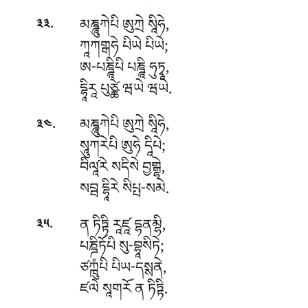
.
མཎྜཱུཀེཔི ཨུཀྲེ སཱིཧེ,
༣༣
ཀཱཀགྒཧེ པིཡེ པིཡེ;
ཨ-པཎྜཱིཔི
པཎྜཱི ཧུཏྭཱ,
དྷཱིརཱ པུཙྪེ ཝཡེ ཝཡེ.
.
མཎྜཱུཀེཔི ཨུཀྲེ སཱིཧེ,
༣༤
སཱུཀརེཔི ཨུཧེ དཱིཔེ;
བིལཱ༹རེ སདིསེ བྱགྒྷེ,
སབྦ དྷཱིརེ སིཔྤ-སམེ.
.
ན ཏིཏྟི རཱཛཱ དྷནམྷི,
༣༥
པཎྜིཏོཔི སུ-བྷཱསིཏེ;
ཙཀྑུཾཔི པིཡ-དསྶནེ,
ཛལེ སཱགརོ ན ཏིཏྟི.