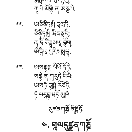
དྷམྨམེཝ སུཙིནྟེཡྻ,
ཀཱལཾ མོགྷཾ ན ཨཙྩཡེ.
.
ཨཙིནྟིཏམྤི བྷཝཏི,
༦༦
ཙིནྟིཏམྤི ཝིནསྶཏི;
ན ཧི ཙིནྟཱམཡཱ བྷོགཱ,
ཨིཏྠིཡཱ པུརིསསྶཝཱ.
.
ཨསནྟསྶ པིཡོ ཧོཏི,
༦༧
སནྟེ ན ཀུརུཏེ པིཡཾ;
ཨསཏཾ
དྷམྨཾ རོཙེཏི,
ཏཾ པརཱབྷཝཏོ མུཁཾ.
སུཛནཀཎྜོ ནིཊྛིཏོ.
༤. བཱལདུཛྫནཀཎྜོ