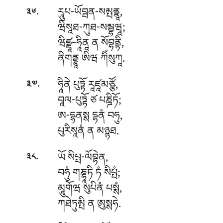
.
རཱུཔ-ཡོབྦན-སམྤནྣཱ,
༣༦
ཝིསཱཐ-ཀུཐ-སམྦྷཝཱ;
ཝིཛྫཱ-ཧཱིནཱ ན སོབྷནྟི,
ནིགནྡྷཱ ཨིཝ ཀིཾསུཀཱ.
.
ཧཱིནེ པུཏྟོ རཱཛཱམཙྩོ,
༣༧
བཱལ-པུཏྟོ ཙ པཎྜིཏོ;
ཨ-དྷནསྶ དྷནཾ བཧུ,
པུརིསཱནཾ ན མཉྙཐ.
.
ཡོ སིཔྤ-ལོབྷེན,
༣༨
བཧུཾ གཎྷཱཏི ཏཾ སིཔྤཾ;
མཱུགོཝ
སུཔིནཾ པསྶཾ,
ཀཐེཏུམྤི ན ཨུསྶཧེ.