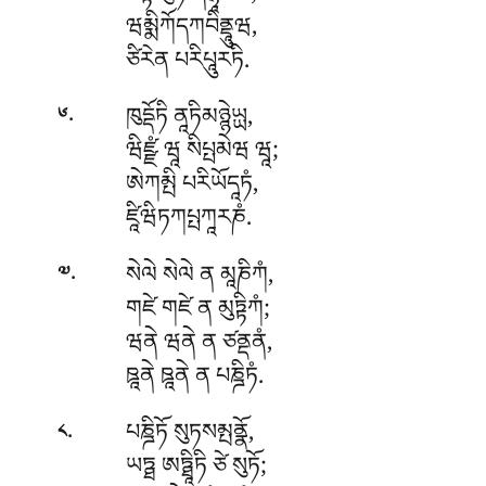
ཝམྨིཀོདཀབིནྡཱུཝ,
ཙིརེན པརིཔཱུརཏི.
.
ཁུདྡོཏི ནཱཏིམཉྙེཡྻ,
༦
ཝིཛྫཾ ཝཱ སིཔྤམེཝ ཝཱ;
ཨེཀམྤི པརིཡོདཱཏཾ,
ཛཱིཝིཏཀཔྤཀཱརཎཾ.
.
སེལེ སེལེ ན མཱཎིཀཾ,
༧
གཛེ གཛེ ན མུཏྟིཀཾ;
ཝནེ ཝནེ ན ཙནྡནཾ,
ཋཱནེ ཋཱནེ ན པཎྜིཏཾ.
.
པཎྜིཏོ སུཏསམྤནྣོ,
༨
ཡཏྠ ཨཏྠཱིཏི ཙེ སུཏོ;