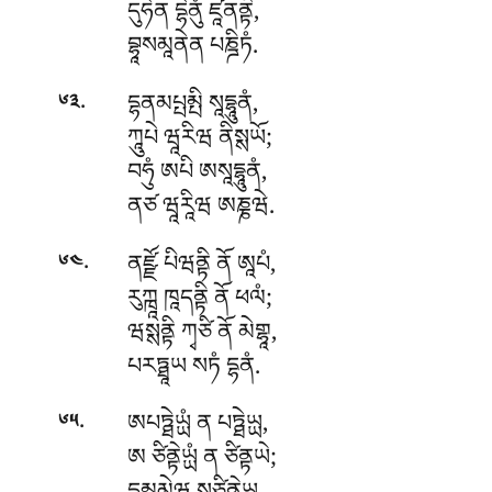
དུཧེན
དྷེནུཾ ཛཱནནྟི,
བྷཱསམཱནེན པཎྜིཏཾ.
.
དྷནམཔྤམྤི སཱདྷཱུནཾ,
༦༣
ཀཱུཔེ ཝཱརིཝ ནིསྶཡོ;
བཧུཾ ཨཔི ཨསཱདྷཱུནཾ,
ནཙ ཝཱརཱིཝ ཨཎྞཝེ.
.
ནཛྫོ པིཝནྟི ནོ ཨཱཔཾ,
༦༤
རུཀྑཱ ཁཱདནྟི ནོ ཕལཾ;
ཝསྶནྟི ཀྭཙི ནོ མེགྷཱ,
པརཏྠཱཡ སཏཾ དྷནཾ.
.
ཨཔཏྠེཡྻཾ ན པཏྠེཡྻ,
༦༥
ཨ ཙིནྟེཡྻཾ ན ཙིནྟཡེ;