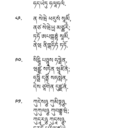
ཧདཡེཏུ ཧལཱཧལཾ.
.
ན སེཝེ ཕརུསཾ སཱམིཾ,
༨༩
ནཙ སེཝེཡྻ མཙྪརིཾ;
ཏཏོ ཨཔགྒཎྷཾ སཱམིཾ,
ནེཝ ནིགྒཧིཏཾ ཏཏོ.
.
སིངྒཱི པཉྙཱས ཧཏྠེན,
༩༠
ཝཛྫེ སཏེན ཝཱཛིནཾ;
ཧཏྠིཾ
དནྟིཾ སཧསྶེན,
དེས ཙཱགེན དུཛྫནཾ.
.
ཀུདེསཉྩ ཀུམིཏྟཉྩ,
༩༡
ཀུཀུལཉྩ ཀུབནྡྷཝཾ;
ཀུདཱརཉྩ ཀུདཱསཉྩ,