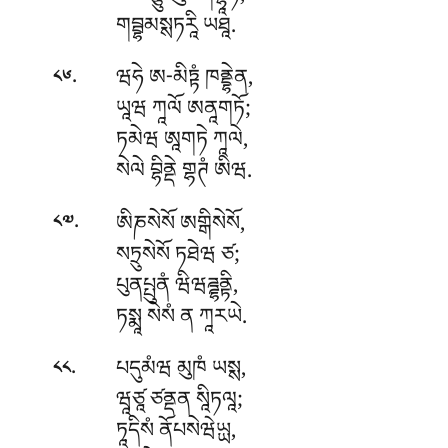
གབྦྷམསྶཏརཱི ཡཐཱ.
.
ཝཧེ ཨ-མིཏྟཾ ཁནྡྷེན,
༨༦
ཡཱཝ ཀཱལོ ཨནཱགཏོ;
ཏམེཝ ཨཱགཏེ ཀཱལེ,
སེལེ བྷིནྡེ གྷཊཾ ཨིཝ.
.
ཨིཎསེསོ ཨགྒིསེསོ,
༨༧
སཏྲུསེསོ ཏཐེཝ ཙ;
པུནཔྤུནཾ ཝིཝཌྜྷནྟི,
ཏསྨཱ སེསཾ ན ཀཱརཡེ.
.
པདུམཾཝ མུཁཾ ཡསྶ,
༨༨
ཝཱཙཱ ཙནྡན སཱིཏལཱ;
ཏཱདིསཾ ནོཔསེཝེཡྻ,