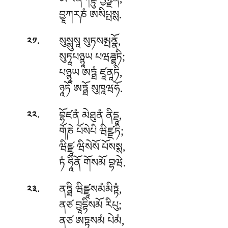
ཨལོནཀནྟུ བྱཉྫནཾ,
བྱཱཀརཎཾ ཨསིཔྤསྶ.
.
སུསྶུསཱ སུཏསམྤནྣོ,
༢༡
སུཏཱཔཉྙཱཡ པཝཌྜྷཏི;
པཉྙཱཡ ཨཏྠཾ ཛཱནཱཏི,
ཉཱཏོ ཨཏྠོ སུཁཱཝཧོ.
.
བྷོཛནཾ མེཐུནཾ ནིདྡཱ,
༢༢
གོཎེ པོསེཔི ཝིཛྫཏི;
ཝིཛྫཱ ཝིསེསོ པོསསྶ,
ཏཾ ཧཱིནོ གོསམོ བྷཝེ.
.
ནཏྠི ཝིཛྫཱསམཾམིཏྟཾ,
༢༣
ནཙ བྱཱདྷིསམོ རིཔུ;
ནཙ
ཨཏྟསམཾ པེམཾ,