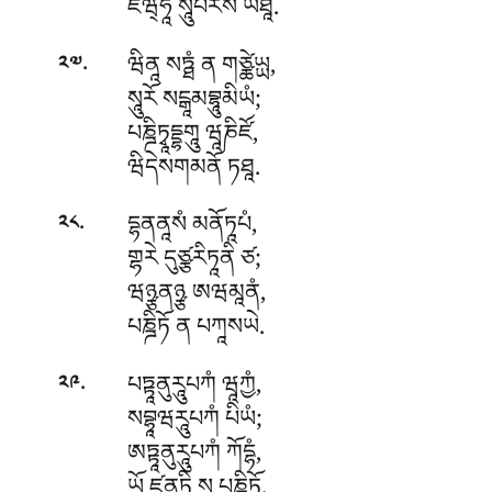
ཛིཝ྄ཧཱ སཱུཔརསཾ ཡཐཱ.
.
ཝིནཱ སཏྠཾ ན གཙྪེཡྻ,
༢༧
སཱུརོ སངྒཱམབྷཱུམིཡཾ;
པཎྜིཏྭཱདྡྷགཱུ ཝཱཎིཛོ,
ཝིདེསགམནོ ཏཐཱ.
.
དྷནནཱསཾ མནོཏཱཔཾ,
༢༨
གྷརེ དུཙྩརིཏཱནི ཙ;
ཝཉྩནཉྩ
ཨཝམཱནཾ,
པཎྜིཏོ ན པཀཱསཡེ.
.
པཏྟཱནུརཱུཔཀཾ ཝཱཀྱཾ,
༢༩
སབྷཱཝརཱུཔཀཾ པིཡཾ;
ཨཏྟཱནུརཱུཔཀཾ ཀོདྷཾ,