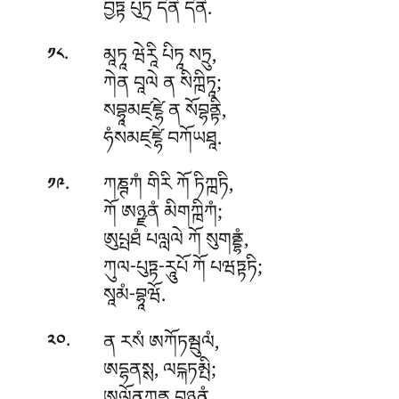
བྱཏྟ པུཏྲ དིནེ དིནེ.
.
མཱཏཱ ཝེརཱི པིཏཱ སཏྲུ,
༡༨
ཀེན བཱལེ ན སིཀྑིཏཱ;
སབྷཱམཛ྄ཛྷེ
ན སོབྷནྟི,
ཧཾསམཛ྄ཛྷེ བཀོཡཐཱ.
.
ཀཎྚཀཾ གིརི ཀོ ཏིཀྑཏི,
༡༩
ཀོ ཨཉྫནཾ མིགཀྑིཀཾ;
ཨུཔྤཐཾ པལླལེ ཀོ སུགནྡྷཾ,
ཀུལ-པུཏྟ-རཱུཔོ ཀོ པཝཏྟཏི;
སཱམཾ-བྷཱཝོ.
.
ན རསཾ ཨཀོཏམྦུལཾ,
༢༠
ཨདྷནསྶ, ལངྐཏམྤི;