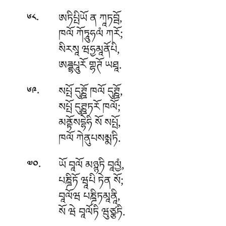
.
ཨཏིཔྤིཡོ ན ཀཱཏབྦོ,
༦༨
ཁལོ ཀོཏཱུཧལཾ ཀརོ;
སིརསཱ ཝཧྱམཱནོཔི,
ཨཌྜྷཔཱུརོ གྷཊོ ཡཐཱ.
.
སཔྤོ དུཊྛོ ཁལོ དུཊྛོ,
༦༩
སཔྤོ དུཊྛཏརོ ཁལོ;
མནྟོསདྷེཧི སོ སཔྤོ,
ཁལོ ཀེནུཔསམྨཏི.
.
ཡོ བཱལོ མཉྙཏི བཱལྱཾ,
༧༠
པཎྜིཏོ ཝཱཔི ཏེན སོ;
བཱལོཝ པཎྜིཏམཱནཱི,
སོ ཝེ བཱལོཏི ཝུཙྩཏི.