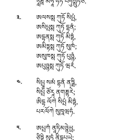
ཉཱཎཱི མཧཱ ཧོཏི བཧུསྶུཏོཙ.
.
ཨལསསྶ ཀུཏོ སིཔྤཾ,
༣
ཨསིཔྤསྶ ཀུཏོ དྷནཾ;
ཨདྷནསྶ ཀུཏོ མིཏྟཾ,
ཨམིཏྟསྶ ཀུཏོ སུཁཾ;
ཨསུཁསྶ
ཀུཏོ པུཉྙཾ,
ཨཔུཉྙསྶ ཀུཏོ ཝརཾ.
.
སིཔྤཱ སམཾ དྷནཾ ནཏྠི,
༤
སིཔྤཾ ཙོརཱ ནགཎྷརེ;
ཨིདྷ ལོཀེ སིཔྤཾ མིཏྟཾ,
པརལོཀེ སུཁཱཝཧཾ.
.
ཨཔྤཀཾ ནཱཏིམཉྙེཡྻ,
༥
ཙིཏྟེ སུཏཾ ནིདྷཱཔཡེ;