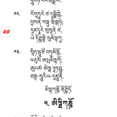
དཱུརཏོ པརིཝཛྫཡེ.
.
རོགཱཏུརེ ཙ དུབྦྷིཀྑེ,
༩༢
བྱསནེ སཏྟུ ཝིགྒཧེ;
རཱཛདྭཱརེ སུསཱནེ ཙ,
📜
ཡེ ཏིཊྛནྟི སུམིཏྟཀཱ.
.
སཱིཏཝཱཙོ བཧུམིཏྟོ,
༩༣
ཕརུསོ ཨཔྤམིཏྟཀོ;
ཨུཔམཾ ཨེཏྠ ཉཱཏབྦཱ,
ཙནྡ-སཱུརིཡ-རཱཛཱུནཾ.
མིཏྟཀཎྜོ ནིཊྛིཏོ.
༥. ཨིཏྠིཀཎྜོ