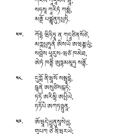
ཀརོསི ཀཱརཱཔེསི ཝཱ;
སཧསཱ ཀཱརིཏཾ ཀམྨཾ,
མནྡོ པཙྪཱནུཏཔྤཏི.
.
ཀོདྷཾ ཝིཧིཏྭཱ ན ཀདཱཙིནསོཙེ,
༥༧
མཀྑཔྤཧཱནཾ ཨིསཡོ ཨཝཎྞཡུཾ;
སབྦེས
ཕཱརུས-ཝཙཾ ཁམེཐ,
ཨེཏཾ ཁནྟིཾ ཨུཏྟམམཱཧུ སནྟོ.
.
དུཀྑོ ནིཝཱསོ སམྦཱདྷེ,
༥༨
ཋཱནེ ཨསུཙིསངྐཏེ;
ཏཏོ ཨརིམྷི ཨཔྤིཡེ,
ཏཏོཔི ཨཀཏཉྙུནཱ.
.
ཨོཝཱདེཡྻཱནུསཱསེཡྻ,
༥༩
གཱཔཀཱ ཙ ནིཝཱརཡེ;