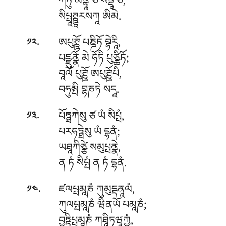
ཀེཏུ མནྟཱ ཙ སདྡཱ ཙ,
སིཔྤཱཊྛཱརསཀཱ ཨིམེ.
.
ཨཔུཊྛོ པཎྜིཏོ བྷེརཱི,
༡༢
པཛྫུནྣོ མེ ཧོཏི པུཙྪིཏོ;
བཱལོ པུཊྛོ ཨཔུཊྛོཔི,
བཧུམྤི བྷཎཏེ སདཱ.
.
པོཏྠཀེསུ ཙ ཡཾ སིཔྤཾ,
༡༣
པརཧཏྠེསུ ཡཾ དྷནཾ;
ཡཐཱཀིཙྩེ
སམུཔྤནྣེ,
ན ཏཾ སིཔྤཾ ན ཏཾ དྷནཾ.
.
ཛལཔྤམཱཎཾ ཀུམུདྡནཱལཾ,
༡༤
ཀུལཔྤམཱཎཾ ཝིནཡོ པམཱཎཾ;
བྱཏྟིཔྤམཱཎཾ ཀཐཱིཏཝཱཀྱཾ,