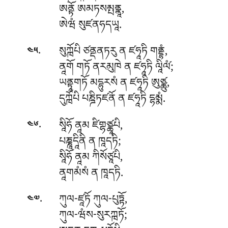
ཨནྟོ ཨམཏསམྤནྣཱ,
ཨེཝཾ སུཛནཧདཡཱ.
.
སུཀྑོཔི ཙནྡནཏརུ ན ཛཧཱཏི གནྡྷཾ,
༤༥
ནཱགོ གཏོ ནརམུཁེ ན ཛཧཱཏི ལཱིལ༹ཾ;
ཡནྟཱགཏོ མདྷུརསཾ ན ཛཧཱཏི ཨུཙྪུ,
དུཀྑོཔི པཎྜིཏཛནོ ན ཛཧཱཏི དྷམྨཾ.
.
སཱིཧོ ནཱམ ཛིགྷཙྪཱཔི,
༤༦
པཎྞཱདཱིནི ན ཁཱདཏི;
སཱིཧོ ནཱམ ཀིསོཙཱཔི,
ནཱགམཾསཾ ན ཁཱདཏི.
.
ཀུལ-ཛཱཏོ ཀུལ-པུཏྟོ,
༤༧
ཀུལ-ཝཾས-སུརཀྑཏོ;