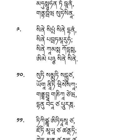
མཧུསྶཱཧེན
ཏཾ ཋཱནཾ,
གནྟབྦཾཝ སུཏེསིནཱ.
.
སིནེ སིཔྤཾ སིནེ དྷནཾ,
༩
སིནེ པབྦཏམཱརུཧཾ;
སིནེ ཀཱམསྶ ཀོདྷསྶ,
ཨིམེ པཉྩ སིནེ སིནེ.
.
སུཏི སམྨུཏི སངྑྱཱཙ,
༡༠
ཡོགཱ ནཱིཏི ཝིསེསཀཱ;
གནྡྷབྦཱ གཎིཀཱ ཙེཝ,
དྷནུ བེདཱ ཙ པཱུརཎཱ.
.
ཏིཀིཙྪཱ ཨིཏིཧཱསཱ ཙ,
༡༡
ཛོཏི མཱཡཱ ཙ ཚནྡཏི;