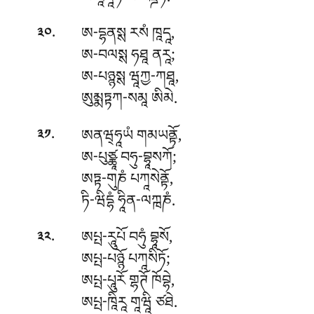
ཡོ ཛཱནཱཏི ས པཎྜིཏོ.
.
ཨ-དྷནསྶ རསཾ ཁཱདཱ,
༣༠
ཨ-བལསྶ ཧཐཱ ནརཱ;
ཨ-པཉྙསྶ ཝཱཀྱ-ཀཐཱ,
ཨུམྨཏྟཀ-སམཱ ཨིམེ.
.
ཨནཝ྄ཧཱཡཾ གམཡནྟོ,
༣༡
ཨ-པུཙྪཱ བཧུ-བྷཱསཀོ;
ཨཏྟ-གུཎཾ པཀཱསེནྟོ,
ཏི-ཝིདྷཾ ཧཱིན-ལཀྑཎཾ.
.
ཨཔྤ-རཱུཔོ བཧུཾ བྷཱསོ,
༣༢
ཨཔྤ-པཉྙོ པཀཱསིཏོ;
ཨཔྤ-པཱུརོ གྷཊོ ཁོབྷེ,
ཨཔྤ-ཁཱིརཱ གཱཝཱི ཙཐེ.