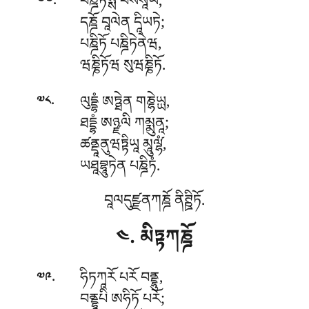
.
པཎྜིཏསྶ པསཾསཱཡ,
༧༧
དཎྜོ བཱལེན དཱིཡཏེ;
པཎྜིཏོ པཎྜིཏེནེཝ,
ཝཎྞིཏོཝ སུཝཎྞིཏོ.
.
ལུདྡྷཾ ཨཏྠེན གཎྷེཡྻ,
༧༨
ཐདྡྷཾ ཨཉྫལི ཀམྨུནཱ;
ཚནྡཱནུཝཏྟིཡཱ མཱུལ༹ྷཾ,
ཡཐཱབྷཱུཏེན པཎྜིཏཾ.
བཱལདུཛྫནཀཎྜོ ནིཊྛིཏོ.
༤. མིཏྟཀཎྜོ
.
ཧིཏཀཱརོ པརོ བནྡྷུ,
༧༩
བནྡྷཱུཔི ཨཧིཏོ པརོ;