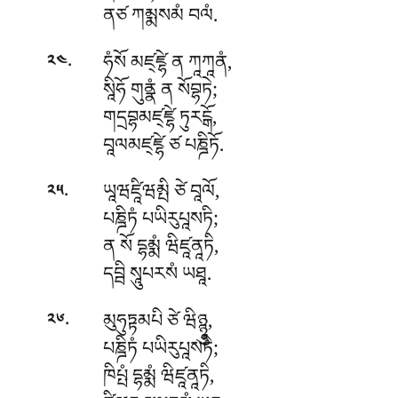
ནཙ ཀམྨསམཾ བལཾ.
.
ཧཾསོ མཛ྄ཛྷེ ན ཀཱཀཱནཾ,
༢༤
སཱིཧོ གུནྣཾ ན སོབྷཏེ;
གདྲབྷམཛ྄ཛྷེ ཏུརངྒོ,
བཱལམཛ྄ཛྷེ ཙ པཎྜིཏོ.
.
ཡཱཝཛཱིཝམྤི ཙེ བཱལོ,
༢༥
པཎྜིཏཾ པཡིརུཔཱསཏི;
ན སོ དྷམྨཾ ཝིཛཱནཱཏི,
དབྦི སཱུཔརསཾ ཡཐཱ.
.
མུཧུཏྟམཔི ཙེ ཝིཉྙཱུ,
༢༦
པཎྜིཏཾ པཡིརུཔཱསཏི;
ཁིཔྤཾ དྷམྨཾ ཝིཛཱནཱཏི,