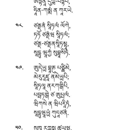
ཨཏྟནཱ དུཀྑ-པཏྟོཔི,
ཧཱིན-ཀམྨཾ ན ཀཱརཡེ.
.
ཙནྡནཾ
སཱིཏལཾ ལོཀེ,
༤༨
ཏཏོ ཙནྡཾཝ སཱིཏལཾ;
ཙནྡ-ཙནྡནསཱིཏམྷཱ,
སཱདྷུ ཝཱཀྱཾ སུབྷཱསིཏཾ.
.
ཨུདེཡྻ བྷཱཎུ པཙྪིམེ,
༤༩
མེརུརཱཛཱ ནམེཡྻཔི;
སཱིཏལཱ ནརཀགྒིཔི,
པབྦཏགྒེ ཙ ཨུཔྤལཾ.
ཝིཀསེ ན ཝིཔརཱིཏཾ,
སཱདྷུཝཱཡྻཾ ཀུདཱཙནཾ.
.
སུཁཱ རུཀྑསྶ ཚཱཡཱཝ,
༥༠