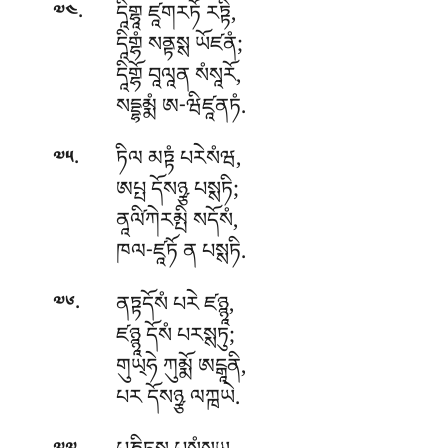
.
དཱིགྷཱ ཛཱགརཏོ རཏྟི,
༧༤
དཱིགྷཾ སནྟསྶ ཡོཛནཾ;
དཱིགྷོ བཱལཱན སཾསཱརོ,
སདྡྷམྨཾ ཨ-ཝིཛཱནཏཾ.
.
ཏིལ མཏྟཾ པརེསཾཝ,
༧༥
ཨཔྤ དོསཉྩ པསྶཏི;
ནཱལི༹ཀེརམྤི སདོསཾ,
ཁལ-ཛཱཏོ ན པསྶཏི.
.
ནཏྟདོསཾ པརེ ཛཉྙཱ,
༧༦
ཛཉྙཱ དོསཾ པརསྶཏུ;
གུཡ྄ཧེ
ཀུམྨོ ཨངྒཱནི,
པར དོསཉྩ ལཀྑཡེ.