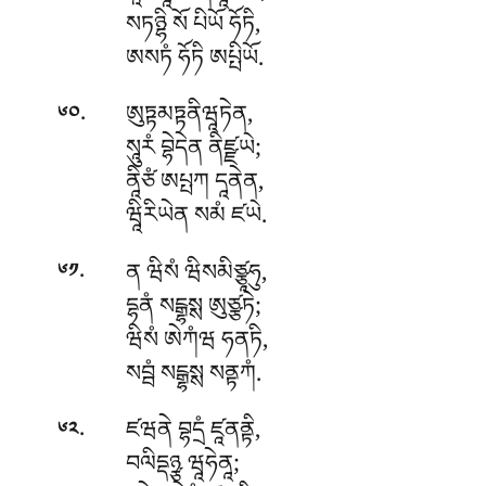
སཏཉྷི སོ པིཡོ ཧོཏི,
ཨསཏཾ ཧོཏི ཨཔྤིཡོ.
.
ཨུཏྟམཏྟནིཝཱཏེན,
༦༠
སཱུརཾ བྷེདེན ནིཛྫཡེ;
ནཱིཙཾ ཨཔྤཀ དཱནེན,
ཝཱིརིཡེན སམཾ ཛཡེ.
.
ན ཝིསཾ ཝིསམིཙྩཱཧུ,
༦༡
དྷནཾ སངྒྷསྶ ཨུཙྩཏེ;
ཝིསཾ ཨེཀཾཝ ཧནཏི,
སབྦཾ སངྒྷསྶ སནྟཀཾ.
.
ཛཝནེ བྷདྲཾ ཛཱནནྟི,
༦༢
བལིདྡཉྩ ཝཱཧེནཱ;