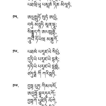
པཐཝིཡཱ པམཱཎཾ ཏིཎ མིལཱཏཾ.
.
ཨཔྤསྶུཏོ སུཏཾ ཨཔྤཾ,
༡༥
བཧུཾ མཉྙཏི མཱནཝཱ;
སིནྡྷཱུདཀཾ ཨཔསྶནྟོ,
ཀཱུཔེ ཏོཡཾཝ མཎྜུཀོ.
.
པཐམཾ པརཱཛཡེ སིཔྤཾ,
༡༦
དུཏིཡཾ པརཱཛཡེ དྷནཾ;
ཏཏིཡཾ པརཱཛཡེ དྷམྨཾ,
ཙཏུཏྠཾ ཀིཾ ཀརིསྶཏི.
.
བྱཏྟ པུཏྲ ཀིམལསོ,
༡༧
ཨབྱཏྟོ བྷཱརཧཱརཀོ;
བྱཏྟཀོ པཱུཛིཏོ ལོཀེ,