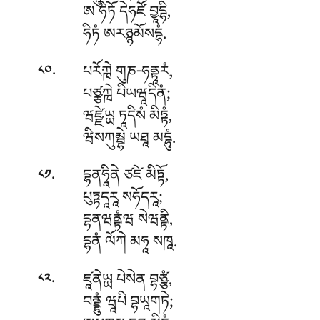
ཨ ཧིཏོ དེཧཛོ བྱཱདྷི,
ཧིཏཾ ཨརཉྙམོསདྷཾ.
.
པརོཀྑེ གུཎ-ཧནྟཱརཾ,
༨༠
པཙྩཀྑེ པིཡཝཱདིནཾ;
ཝཛྫེཡྻ
ཏཱདིསཾ མིཏྟཾ,
ཝིསཀུམྦྷེ ཡཐཱ མདྷུཾ.
.
དྷནཧཱིནེ ཙཛེ མིཏྟོ,
༨༡
པུཏྟདཱརཱ སཧོདརཱ;
དྷནཝནྟཾཝ སེཝནྟི,
དྷནཾ ལོཀེ མཧཱ སཁཱ.
.
ཛཱནེཡྻ པེསེན བྷཙྩཾ,
༨༢
བནྡྷུཾ ཝཱཔི བྷཡཱགཏེ;