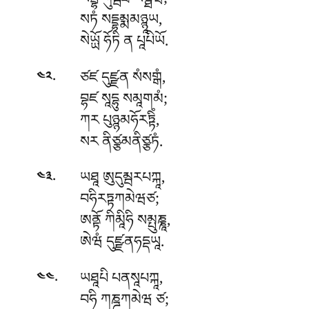
སབྦྷི ཀུབྦེཐ སནྠཝཾ;
སཏཾ སདྡྷམྨམཉྙཱཡ,
སེཡྻོ ཧོཏི ན པཱཔིཡོ.
.
ཙཛ དུཛྫན སཾསགྒཾ,
༤༢
བྷཛ སཱདྷུ སམཱགམཾ;
ཀར པུཉྙམཧོརཏྟིཾ,
སར ནིཙྩམནིཙྩཏཾ.
.
ཡཐཱ
ཨུདུམྦརཔཀྐཱ,
༤༣
བཧིརཏྟཀམེཝཙ;
ཨནྟོ ཀིམཱིཧི སམྤུཎྞཱ,
ཨེཝཾ དུཛྫནཧདྡཡཱ.
.
ཡཐཱཔི པནསཱཔཀྐཱ,
༤༤
བཧི ཀཎྜཀམེཝ ཙ;