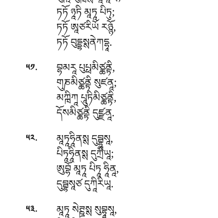
ཏཏོ ཉཱཏི མཱཏཱ པིཏུ;
ཏཏོ ཨཱཙརིཡོ རཉྙོ,
ཏཏོ བུདྡྷསྶནེཀདྷཱ.
.
བྷམརཱ པུཔྥམིཙྪནྟི,
༥༡
གུཎམིཙྪནྟི སུཛནཱ;
མཀྑིཀཱ པཱུཏིམིཙྪནྟི,
དོསམིཙྪནྟི དུཛྫནཱ.
.
མཱཏཱཧཱིནསྶ དུབྦྷཱསཱ,
༥༢
པིཏཱཧཱིནསྶ དུཀྲིཡཱ;
ཨུབྷོ
མཱཏཱ པིཏཱ ཧཱིནཱ,
དུབྦྷསཱཙ དུཀཱིརིཡཱ.
.
མཱཏཱ སེཊྛསྶ སུབྷཱསཱ,
༥༣