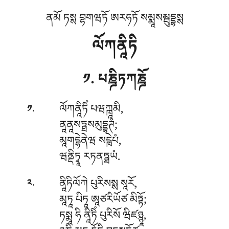
ནམོ ཏསྶ བྷགཝཏོ ཨརཧཏོ སམྨཱསམྦུདྡྷསྶ
ལོཀནཱིཏི
༡. པཎྜིཏཀཎྜོ
.
ལོཀནཱིཏིཾ
པཝཀྑཱམི,
༡
ནཱནཱསཏྠསམུདྡྷཊཾ;
མཱགདྷེནེཝ སངྑེཔཾ,
ཝནྡིཏྭཱ རཏནཏྠཡཾ.
.
ནཱིཏིལོཀེ པུརིསསྶ སཱརོ,
༢
མཱཏཱ པིཏཱ ཨཱཙརིཡོཙ མིཏྟོ;
ཏསྨཱ ཧི ནཱིཏིཾ པུརིསོ ཝིཛཉྙཱ,