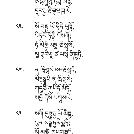
ཨཔྤཀཱསུ ཏཐཱ མིཏྟཾ,
དཱརཉྩ ཝིབྷཝཀྑཡེ.
.
སོ བནྡྷུ ཡོ ཧིཏེ ཡུཏྟོ,
༨༣
པིཏརོ ཧོནྟི པོསཀོ;
ཏཾ མིཏྟཾ ཡཏྠ ཝིསྶཱསོ,
སཱ བྷརིཡཱ ཙ ཡསྶ ནིབྦཱུཏི.
.
ན ཝིསྶསེ ཨ-ཝིསྶཏྟཾ,
༨༤
མིཏྟཉྩཱཔི ན ཝིསྶསེ;
ཀདཱཙི ཀུཔིཏོ མིཏོ,
སབྦཾ དོསཾ པཀཱསཡེ.
.
སཀིཾ དུཊྛཉྩ ཡོ མིཏྟཾ,
༨༥
པུན སནྡྷིཏུམིཙྪཏི;
སོ
མཙྩུཾ ཨུཔགཎྷཱཏི,