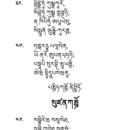
.
བྷིཛྫེཏུཾ ཀུམྦྷཀཱརོ,
༣༩
སོབྷེཏུཾ ཀུམྦྷ གྷཊྚཏི;
ན ཁིཔིཏུཾ ཨཔཱཡེསུ,
སིསྶཱནཾ ཝུཌྜྷི-ཀཱརཎཱ.
.
ཏགྒརཉྩ པལཱསེན,
༤༠
ཡོ ནརོ ཨུཔནཡ྄ཧཏི;
པཏྟཱཔི སུརབྷི ཝཱཡནྟི,
ཨེཝཾ དྷཱིརཱུཔསེཝནཱ.
པཎྜིཏཀཎྜོ ནིཊྛིཏོ.
སུཛནཀཎྜོ
.
སབྦྷིརེཝ སམཱསེཐ,
༤༡