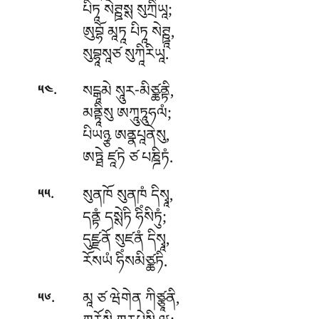
པིཏཱ སེཊྛསྶ སུཀྲིཡཱ;
ཨུབྷོ མཱཏཱ པིཏཱ སེཊྛཱ,
སུབྷཱསཱཙ སུཀཱིརིཡཱ.
.
སངྒཱམེ སཱུར-མིཙྪནྟི,
༥༤
མནྟཱིསུ ཨཀཱུཏཱུཧལཾ;
པིཡཉྩ ཨནྣཔཱནེསུ,
ཨཏྠེ ཛཱཏེ ཙ པཎྜིཏཾ.
.
སུནཁོ སུནཁཾ དིསྭཱ,
༥༥
དནྟཾ དསྶེཏི ཧིཾསིཏུཾ;
དུཛྫནོ སུཛནཾ དིསྭཱ,
རོསཡཾ ཧིཾསམིཙྪཏི.
.
མཱ ཙ ཝེགེན ཀིཙྩཱནི,
༥༦