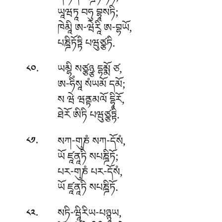
ཡཱཝཏཱ བཧུ བྷཱསཏི;
ཁེམཱི ཨ-ཝེརཱི ཨ-བྷཡོ,
པཎྜིཏོཏྟི པཝུཙྩཏི.
.
ཡམྷི
སཙྩཉྩ དྷམྨོ ཙ,
༨༠
ཨ-ཧིཾསཱ སཾཡམོ དམོ;
ས ཝེ ཝནྟམལོ དྷཱིརོ,
ཐེརོ ཨིཏི པཝུཙྩཏྟི.
.
སཀ-གུཎཾ
སཀ-དོསཾ,
༨༡
ཡོ ཛཱནཱཏི སཔཎྜིཏོ;
པར-གུཎཾ པར-དོསཾ,
ཡོ ཛཱནཱཏི སཔཎྜིཏོ.
.
སཏི-ཝཱིརིཡ-པཉྙཱཡ
,
༨༢