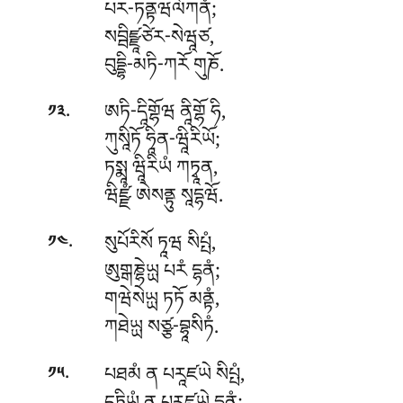
པར-ཏནྟཝལོཀནཾ;
སབྦིཛྫཱཙེར-སེཝཱཙ,
བུདྡྷི-མཏི-ཀརོ གུཎོ.
.
ཨཏི-དཱིགྷོཝ
ནཱིགྷོ ཧི,
༡༣
ཀུསཱིཏོ ཧཱིན-ཝཱིརིཡོ;
ཏསྨཱ ཝཱིརིཡཾ ཀཏྭཱན,
ཝིཛྫཾ ཨེསནྟུ སཱདྷཝོ.
.
སུཔོརིསོ
ཏཱཝ སིཔྤཾ,
༡༤
ཨུགྒཎྷེཡྻ པརཾ དྷནཾ;
གཝེསེཡྻ ཏཏོ མནྟཾ,
ཀཐེཡྻ སཙྩ-བྷཱསིཏཾ.
.
པཐམཾ
ན པརཱཛཡེ སིཔྤཾ,
༡༥