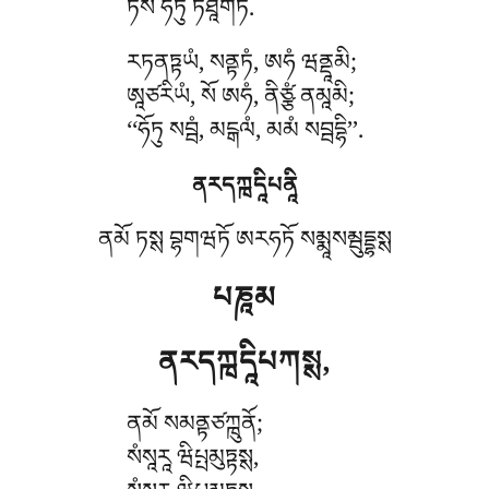
ཏེསཾ ཧེཏུཾ ཏཐཱགཏོ.
རཏནཏྟཡཾ
, སནྟཏཾ, ཨཧཾ ཝནྡཱམི;
ཨཱཙརིཡཾ, སོ ཨཧཾ, ནིཙྩཾ ནམཱམི;
‘‘ཧོཏུ སབྦཾ, མངྒལཾ, མམཾ སབྦདྷི’’.
ནརདཀྑདཱིཔནཱི
ནམོ ཏསྶ བྷགཝཏོ ཨརཧཏོ སམྨཱསམྦུདྡྷསྶ
པཎཱམ
ནརདཀྑདཱིཔཀསྶ,
ནམོ སམནྟཙཀྑུནོ;
སཾསཱརཱ ཝིཔྤམུཏྟསྶ,