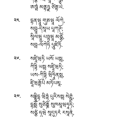
ནིཙྩམེཝ ཝཱིརིཡཉྩ,
ཨཏྠཾ མནྟཉྫ ཙིནྟཡེ.
.
དྷནཝཱ
གུཎཝཱ ལོཀེ,
༢༥
སབྦཱ-དིསཱཡ པཱཀཊོ;
སཱིལཝཱ པཉྙཝཱ མཙྩོ,
སབྦ-ལོཀེཧི པཱུཛིཏོ.
.
སཛཱིཝཏི
ཡསོ ཡསྶ,
༢༦
ཀིཏྟི ཡསྶ སཛཱིཝཏི;
ཡས-ཀིཏྟི ཝིཧཱིནསྶ,
ཛཱིཝནྟོཔི མཏོཔམཱ.
.
སདྡྷཱིདྷ
ཝིཏྟཾ པུརིསསྶ སེཊྛཾ,
༢༧
དྷམྨོ སུཙིཎྞོ སུཁམཱཝཧཱཏི;
སཙྩཾ ཧཝེ སཱདུཏརཾ རསཱནཾ,