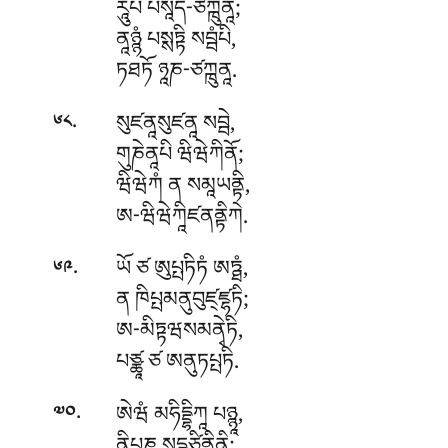
རཱུཔཾ པསཱད-ཙཀྑུནཱ;
ནཱཉྙཾ པསྶཏྟི སབྦཾཔི,
ཏཐཏོ ཉཱཎ-ཙཀྑུནཱ.
.
སུཛནཱསུཛནཱ
སབྦེ,
༦༨
གུཎེནཱཔི ཝིཝེཀིནོ;
ཝིཝེཀཾ ན སམཱཡནྟི,
ཨ-ཝིཝེཀཱིཛནནྟིཀེ.
.
ཡོ
ཙ ཨུཔྤཏིཏཾ ཨཏྠཾ,
༦༩
ན ཁིཔྤམནུབུཛ྄ཛྷཏི;
ཨ-མིཏྟཝསམནྭེཏི,
པཙྪཱ ཙ ཨནུཏཔྤཏི.
.
ཨེཝཾ
མཧིདྡྷིཀཱ པཉྙཱ,
༧༠