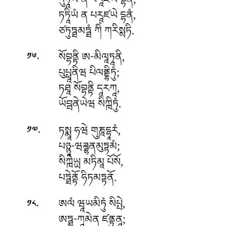
དུཏཱིཡཾ ན པརཱཛཡེ དྷནཾ;
ཏཏཱིཡཾ ན པརཱཛཡེ དྷནཾ,
ཙཏུཏྠམཏྠཾ ཀིཾ ཀརིསྶཏི.
.
སོབྷནྟི
ཨ-མིལཱཏཱནི,
༡༦
པུཔྥཱནིཝ པིལནྡྷིཏུཾ;
ཏཐཱ སོབྷནྟི དཱརཀཱ,
ཡོབྦནེཡེཝ སིཀྑིཏུཾ.
.
ཏསྨཱ
ཧཝེ གུཎཱདྷཱརཾ,
༡༧
པཉྙཱ-ཝཌྜྷནམུཏྟམཾ;
སིཀྑེཡྻ མཏིམཱ པོསོ,
པཏྠེནྟོ ཧིཏམཏྟནོ.
.
ཨལཾ
ཝཱཡམིཏུཾ སིཔྤེ,
༡༨
ཨཏྠ-ཀཱམེན ཛནྟུནཱ;