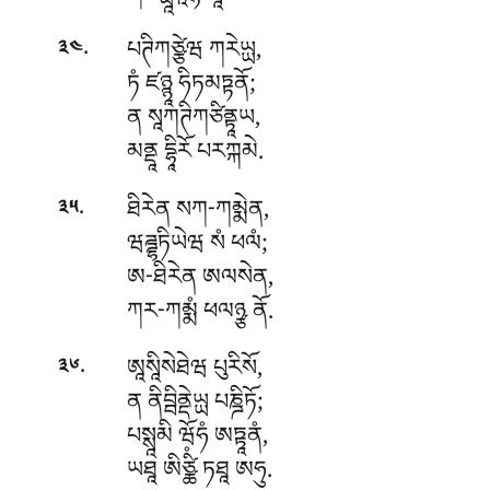
.
པཊིཀཙྩེཝ
ཀརེཡྻ,
༣༤
ཏཾ ཛཉྙཱ ཧིཏམཏྟནོ;
ན སཱཀཊིཀཙིནྟཱཡ,
མནྡཱ དྷཱིརོ པརཀྐམེ.
.
ཐིརེན
སཀ-ཀམྨེན,
༣༥
ཝཌྜྷཏིཡེཝ སཾ ཕལཾ;
ཨ-ཐིརེན ཨལསེན,
ཀར-ཀམྨཾ ཕལཉྩ ནོ.
.
ཨཱསཱིསེཐེཝ
པུརིསོ,
༣༦
ན ནིབྦིནྡེཡྻ པཎྜིཏོ;
པསྶཱམི ཝོཧཾ ཨཏྟཱནཾ,
ཡཐཱ ཨིཙྪིཾ ཏཐཱ ཨཧུ.