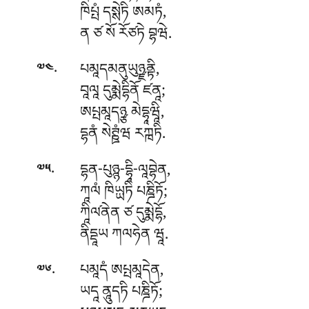
ཁིཔྤཾ དསྶེཏི ཨམཏཾ,
ན ཙ སོ རོཙཏེ བྷཝེ.
.
པམཱདམནུཡུཉྫནྟི
,
༧༤
བཱལཱ དུམྨེདྷིནོ ཛནཱ;
ཨཔྤམཱདཉྩ མེདྷཱཝཱི,
དྷནཾ སེཊྛཾཝ རཀྑཏི.
.
དྷན-པུཉྙ-དྷཱི-ལཱབྷེན
,
༧༥
ཀཱལཾ ཁིཡྻཏི པཎྜིཏོ;
ཀཱིལ༹ནེན ཙ དུམྨེདྷོ,
ནིདྡཱཡ ཀལཧེན ཝཱ.
.
པམཱདཾ
ཨཔྤམཱདེན,
༧༦
ཡདཱ ནཱུདཏི པཎྜིཏོ;