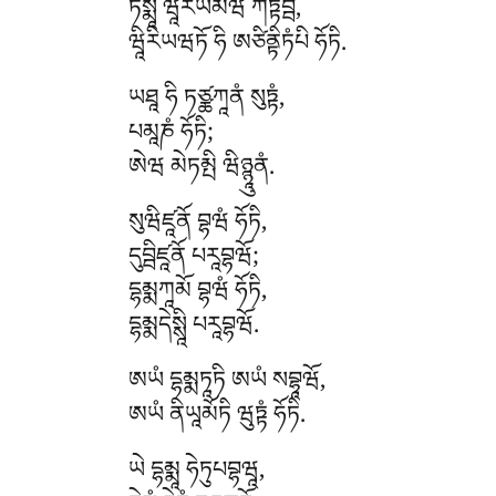
ཏསྨཱ
ཝཱིརིཡམེཝ ཀཏྟབྦཾ,
ཝཱིརིཡཝཏོ ཧི ཨཙིནྟིཏཾཔི ཧོཏི.
ཡཐཱ
ཧི ཏཙྪཀཱནཾ སུཏྟཾ,
པམཱཎཾ ཧོཏི;
ཨེཝ མེཏམྤི ཝིཉྙཱུནཾ.
སུཝིཛཱནོ
བྷཝཾ ཧོཏི,
དུབྦིཛཱནོ པརཱབྷཝོ;
དྷམྨཀཱམོ བྷཝཾ ཧོཏི,
དྷམྨདེསྶཱི པརཱབྷཝོ.
ཨཡཾ
དྷམྨཏཱཏི ཨཡཾ སབྷཱཝོ,
ཨཡཾ ནིཡཱམོཏི ཝུཏྟཾ ཧོཏི.
ཡེ
དྷམྨཱ ཧེཏུཔབྷཝཱ,