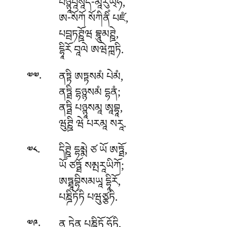
པཉྙཱཔཱསཱད-མཱརུཡ྄ཧ,
ཨ-སོཀོ སོཀིནིཾ པཛཾ,
པབྦཏཊྛོཝ བྷཱུམཊྛེ,
དྷཱིརོ བཱལེ ཨཝེཀྑཏི.
.
ནཏྟི
ཨཏྟསམཾ པེམཾ,
༧༧
ནཏྠི དྷཉྙསམཾ དྷནཾ;
ནཏྠི པཉྙཱསམཱ ཨཱབྷཱ,
ཝུཊྛི ཝེ པརམཱ སརཱ.
.
དིཊྛེ
དྷམྨེ ཙ ཡོ ཨཏྠོ,
༧༨
ཡོ ཙཏྠོ སམྤརཱཡིཀོ;
ཨཏྠཱབྷིསམཡཱ དྷཱིརོ,
པཎྜིཏོཏི པཝུཙྩཏི.
.
ན
ཏེན པཎྜིཏོ ཧོཏི,
༧༩