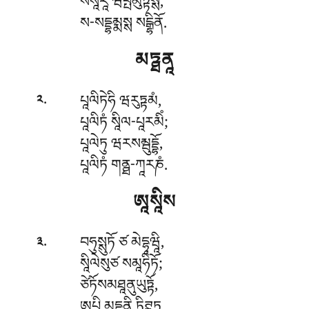
སཾསཱརཱ ཝིཔྤམུཏྟསྶ,
ས-སདྡྷམྨསྶ སངྒྷིནོ.
མཏྠནཱ
.
པཱལིཏེཧི
ཝརུཏྟམཾ,
༢
པཱལིཏཾ སཱིལ-པཱརམིཾ;
པཱལེཏུ ཝརསམྦུདྡྷོ,
པཱལིཏཾ གནྠ-ཀཱརཎཾ.
ཨཱསཱིས
.
བཧུསྶུཏོ
ཙ མེདྷཱཝཱི,
༣
སཱིལེསུཙ སམཱཧིཏོ;
ཙེཏོསམཐཱནུཡུཏྟོ,