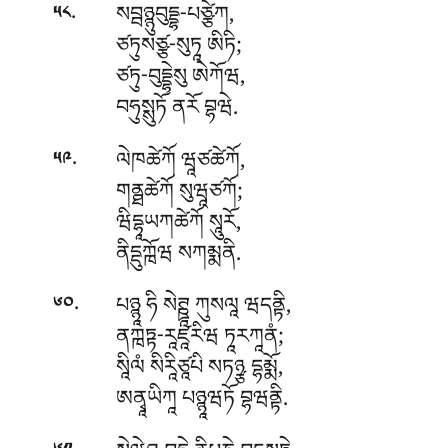
.
སབྦཉྙུབུདྡྷ-པཙྩེཀ
,
༥༨
ཙཏུསཙྩ-སུཏཱ ཨིཏི;
ཙཏུ-བུདྡྷེསུ ཨེཀོཝ,
བཧུསྶུཏོ ནརོ བྷཝེ.
.
ལེཁཚེཀོ
ཝཱཙཚེཀོ,
༥༩
གནྠཚེཀོ སུཝཱཙཀོ;
ཝིདྷཱཡཀཚེཀོ སཱུརོ,
ནིདྡུཀྑོཝ སཀམྨནི.
.
པཉྙཱ
ཧི སེཊྛཱ ཀུསལཱ ཝདནྟི,
༦༠
ནཀྑཏྟ-རཱཛཱརིཝ ཏཱརཀཱནཾ;
སཱིལཾ སིརཱིཙཱཔི སཏཉྩ དྷམྨོ,
ཨནྭཱཡིཀཱ པཉྙཱཝཏོ བྷཝནྟི.