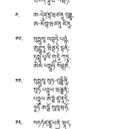
ཝཙནཾ དྷུཝ-སསྶཏཾ.
.
ཨ-དྭེཛ྄ཛྷཝཙནཱ
བུདྡྷཱ,
༩
ཨ-མོགྷཝཙནཱ ཛིནཱ.
.
སུསྶུསཱ
ལབྷཏེ པཉྙཾ,
༡༠
ཨུཊྛཱཏཱ ཝིནྡཏེ དྷནཾ;
ཏསྨཱ པཱལི༹ཾ གུརུཾ ཀཏྭཱ,
ཨིམཾ པསྶཱཧི སོབྷཎཾ.
.
སུསྶུསཱ
སུཏ-བུདྡྷིནཱི,
༡༡
སུཏཾ པཉྙཱཡ ཝཌྜྷནཾ;
པཉྙཱཡ ཨཏྠཾ ཛཱནཱཏི,
ཉཱཏོ ཨཏྠོ སུཁཱཝཧོ.
.
སཏཏཾཛ྄ཛྷཱཡནཾ
ཝཱད,
༡༢