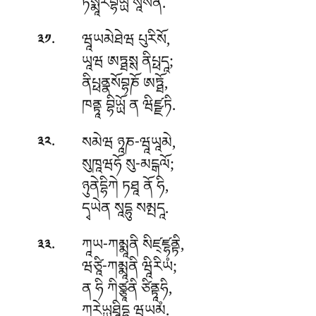
ཏསྨཱརབྷེཡྻ སཱསནཾ.
.
ཝཱཡམེཐེཝ
པུརིསོ,
༣༡
ཡཱཝ ཨཏྠསྶ ནིཔྥདཱ;
ནིཔྥནྣསོབྷཎོ ཨཏྠོ,
ཁནྟཱ བྷིཡྻོ ན ཝིཛྫཏི.
.
སམེཝ
ཉཱཎ-ཝཱཡཱམེ,
༣༢
སུཁཱཝཧོ སུ-མངྒལོ;
ཉུནེདྷིཀེ ཏཐཱ ནོ ཧི,
དྭཡེན སཱདྷུ སམྤདཱ.
.
ཀཱཡ-ཀམྨཱནི
སིཛ྄ཛྷནྟི,
༣༣
ཝཙཱི-ཀམྨཱནི ཝཱིརིཡཾ;
ན ཧི ཀིཙྩཱནི ཙིནྟཱཧི,
ཀརེཡྻཱཐཱིདྷ ཝཱཡམཾ.