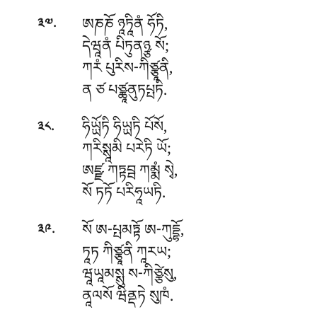
.
ཨཎཎོ
ཉཱཏཱིནཾ ཧོཏི,
༣༧
དེཝཱནཾ པིཏུནཉྩ སོ;
ཀརཾ པུརིས-ཀིཙྩཱནི,
ན ཙ པཙྪཱནུཏཔྤཏི.
.
ཧིཡྻོཏི
ཧིཡྻཏི པོསོ,
༣༨
ཀརིསྶཱམི པརེཏི ཡོ;
ཨཛྫ ཀཏྟབྦ ཀམྨཾ སྭེ,
སོ ཏཏོ པརིཧཱཡཏི.
.
སོ
ཨ-པྤམཏྟོ ཨ-ཀུདྡྷོ,
༣༩
ཏཱཏ ཀིཙྩཱནི ཀཱརཡ;
ཝཱཡཱམསྶུ ས-ཀིཙྩེསུ,
ནཱལསོ ཝིནྡཏེ སུཁཾ.