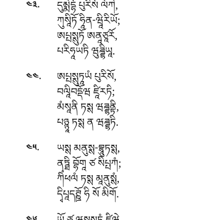
.
དུམྨེདྷོ
པུརིསོ ལོཀེ,
༤༣
ཀུསཱིཏོ ཧཱིན-ཝཱིརིཡོ;
ཨཔྤསྶུཏོ ཨནཱཙཱརོ,
པརིཧཱཡཏི ཝུཌྜྷིཡཱ.
.
ཨཔྤསྶུཏཱཡཾ
པུརིསོ,
༤༤
བལཱིབདྡོཝ ཛཱིརཏི;
མཾསཱནི ཏསྶ ཝཌྜྷནྟི,
པཉྙཱ ཏསྶ ན ཝཌྜྷཏི.
.
ཡསྶ
མནུསྶ-བྷཱུཏསྶ,
༤༥
ནཏྠི བྷོགཱ ཙ སིཔྤཀཾ;
ཀིཾཕལཾ ཏསྶ མཱནུསྶཾ,
དྭིཔཱདཊྛོ ཧི སོ མིགོ.