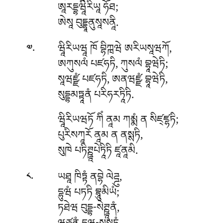
ཨཱརདྡྷཝཱིརིཡཱ ཧོཐ;
ཨེསཱ བུདྡྷཱནུསཱསནཱི.
.
ཝཱིརིཡཝཱ
ཁོ བྷིཀྑཝེ ཨརིཡསཱཝཀོ,
༧
ཨཀུསལཾ པཛཧཏི, ཀུསལཾ བྷཱཝེཏི;
སཱཝཛྫཾ པཛཧཏི, ཨནཝཛྫཾ བྷཱཝེཏི,
སུདྡྷམཏྟཱནཾ པརིཧརཏཱིཏི.
ཝཱིརིཡཝཏོ
ཀིཾ ནཱམ ཀམྨཾ ན སིཛ྄ཛྷཏི;
པུརིསཀཱརོ
ནཱམ ན ནསྶཏི,
སུཁེ པཏིཊྛཱཔེཏཱིཏི ཛཱནཱམི.
.
ཡཐཱ
ཁིཏྟཾ ནབྷེ ལེཌྜུ,
༨
དྷུཝཾ པཏཏི བྷཱུམིཡཾ;
ཏཐེཝ བུདྡྷ-སེཊྛཱནཾ,