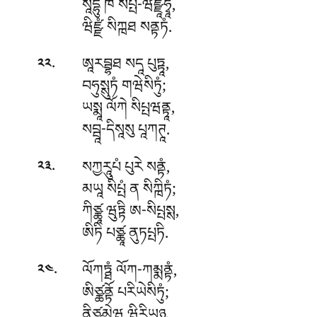
སཱདྷུ ཁོ སིཔྤ-ཝིཛྫཱཧྭཱ,
ཝིཛྫཾ སིཀྑཐ སནྟཏཾ.
.
ཨཱརབྦྷཐ
སདཱ པུཏྟཱ,
༢༢
བཧུསྶུཏཾ གཝེསིཏུཾ;
ཡསྨཱ ལོཀེ སིཔྤཝནྟཱ,
སབྦཱ-དིསཱསུ པཱཀཊཱ.
.
སཀྱརཱུཔཾ
པུརེ སནྟཾ,
༢༣
མཡཱ སིཔྤཾ ན སིཀྑིཏཾ;
ཀིཙྪཱ ཝུཏྟི ཨ-སིཔྤསྶ,
ཨིཏི པཙྪཱ ནུཏཔྤཏི.
.
ལོཀཏྠཾ
ལོཀ-ཀམྨནྟཾ,
༢༤
ཨིཙྪནྟོ པརིཡེསིཏུཾ;