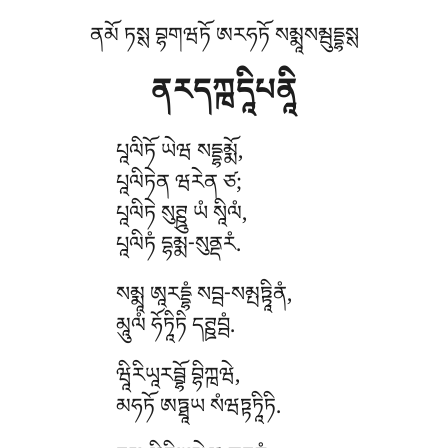
ནམོ ཏསྶ བྷགཝཏོ ཨརཧཏོ སམྨཱསམྦུདྡྷསྶ
ནརདཀྑདཱིཔནཱི
པཱལིཏོ
ཡེཝ སདྡྷམྨོ,
པཱལིཏེན ཝརེན ཙ;
པཱལིཏེ སུཊྛུ ཡཾ སཱིལཾ,
པཱལིཏཾ དྷམྨ-སུནྡརཾ.
སམྨཱ
ཨཱརདྡྷཾ སབྦ-སམྤཏྟཱིནཾ,
མཱུལཾ ཧོཏཱིཏི དཊྛབྦཾ.
ཝཱིརིཡཱརབྦྷོ
བྷིཀྑཝེ,
མཧཏོ ཨཏྠཱཡ སཾཝཏྟཏཱིཏི.