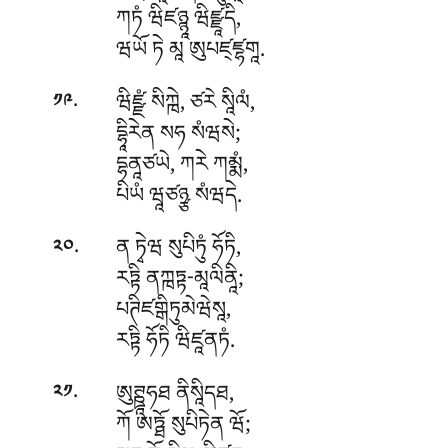
ཀཏཾ ཝིཛཉྙཱ ཝིཛྫཱདི,
ཝཡོ ཏེ མཱ ཨུཔཛ྄ཛྷགཱ.
.
ཝིཛྫཾ
སིཀྑེ, ཙརེ སཱིལཾ,
༡༩
དྷཱིརེན སཧ སཾཝསེ;
དྷནཱཙཡེ, ཀརེ ཀམྨཾ,
པིཡཾ ཝཱཙཉྩ སཾཝདེ.
.
ན
ཏྭེཝ སུཔིཏུཾ ཧོཏི,
༢༠
རཏྟི ནཀྑཏྟ-མཱལིནཱི;
པཊིཛགྒིཏུམེཝེསཱ,
རཏྟི ཧོཏི ཝིཛཱནཏཾ.
.
ཨུཊྛཱཧཐ
ནིསཱིདཐ,
༢༡
ཀོ ཨཏྠོ སུཔིཏེན ཝོ;