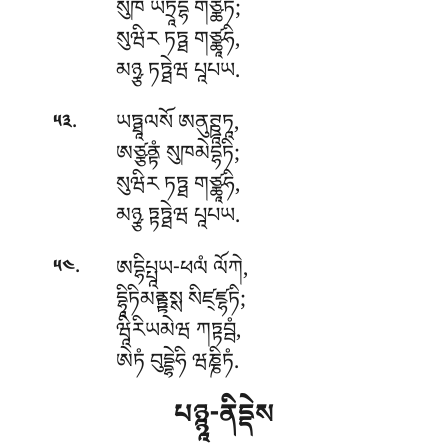
སུཁཾ ཡཏྲཱདྷི གཙྪཏི;
སུཝིར ཏཏྠ གཙྪཱཧི,
མཉྩ ཏཏྠེཝ པཱཔཡ.
.
ཡཏྠཱལསོ
ཨནུཊྛཱཏཱ,
༥༣
ཨཙྩནྟཾ སུཁམེདྷཏི;
སུཝིར ཏཏྠ གཙྪཱཧི,
མཉྩ ཏྟཏྠེཝ པཱཔཡ.
.
ཨདྷིཔྤཱཡ-ཕལཾ
ལོཀེ,
༥༤
དྷཱིཏིམནྟྟསྶ སིཛ྄ཛྷཏི;
ཝཱིརིཡམེཝ ཀཏྟབྦཾ,
ཨེཏཾ བུདྡྷེཧི ཝཎྞིཏཾ.
པཉྙཱ-ནིདྡེས