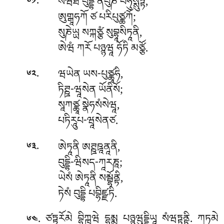
.
སེཝེཐ
བུདྡྷེ ནིཔུཎེ བཧུསྶུཏྟེ,
༦༡
ཨུགྒཱཧཀོ ཙ པརིཔུཙྪཀོ;
སུཎེཡྻ སཀྐཙྩཾ སུབྷཱསིཏཱནི,
ཨེཝཾ ཀརོ པཉྙཝཱ ཧོཏི མཙྩོ.
.
ཝཡེན
ཡས-པུཙྪཱཧི,
༦༢
ཏིཊྛ-ཝཱསེན ཡོནིསོ;
སཱཀཙྪཱ སྣེཧསཾསེཝཱ,
པཏིརཱུཔ-ཝཱསེནཙ.
.
ཨེཏཱནི ཨཊྛཋཱནཱནི,
༦༣
བུདྡྷི-ཝིསད-ཀཱརཎཱ;
ཡེསཾ ཨེཏཱནི སམྦྷོནྟི,
ཏེསཾ བུདྡྷི པབྷིཛྫཏི.
. ཙཏྟཱརོམེ
བྷིཀྑཝེ དྷམྨཱ པཉྙཱཝུདྡྷིཡཱ སཾཝཏྟནྟི. ཀཏམེ
༦༤