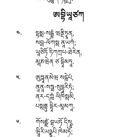
ཨཔི མུདྡྷནི ཏིཊྛཏུ.
ཨབྷིཡཱཙཀ
.
དྷམྨ-སངྒྷཾ
ཝནྡིཏྭཱན,
༤
སབྦ-ལོཀསྶ ནཱཡཀཾ;
ཡཱཙིཏོ ཏིཀཀྲཔ-ཐེརེན,
མཱཎཝེན ཙ དྷཱིམཏཱ.
.
ཨུཏྟཱནམེཝ སངྑེཔཾ,
༥
ནཱནཱ-སཏྠ-སུདྷཱརིཏཾ;
ནར-དཀྑཾ ལིཁིསྶམི,
པསྶནྟུ དྷཱིར-མཱམཀཱ.
.
ཀོསཛྫཾ
བྷཡཏོ དིསྭཱ,
༦
ཝཱིརིཡཉྫཱཔི ཁེམཏོ;