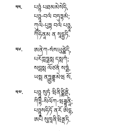
.
པཉྙཾ
པཐམམེསེཧི,
༥༥
པཉྙཱ-བལཾ བཧུཏྟམཾ;
ཀུལ-པུཏྟ བལཾ པཉྙཱ,
ཀིཾཧིནཱམ ན སཱདྷྱཏི.
.
ཨནེཀ-སཾསཡུཙྪེདི
,
༥༦
པརོཀྑཏྠསྶ དསྶཀཾ;
སབྦསྶ ལོཙནཾ སཏྠཾ,
ཡསྶ ནཏྠྱནྡྷམེཝ སོ.
.
པཉྙཱ
སུཏཾ ཝིནིཙྪིནྡི,
༥༧
ཀིཏྟི-སིལོཀ-ཝཌྜྷནཱི;
པཉྙཱསཧིཏོ ནརོ ཨིདྷ,
ཨཔི སུཁཱནིཝིནྡཏི.