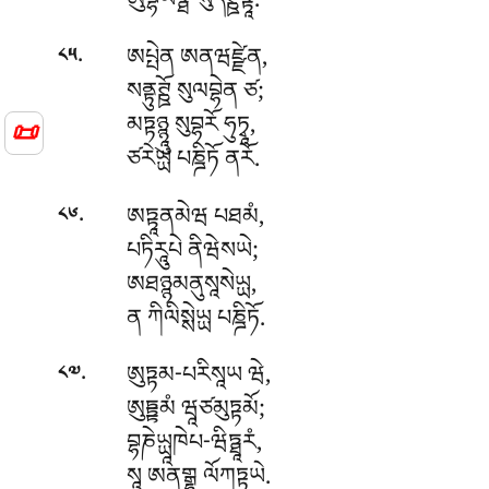
ཨུབྷཡཏྠ-སུདིཊྛཏྟཱ.
.
ཨཔྤེན
ཨནཝཛྫེན,
༨༥
སནྟུཊྛོ སུལབྷེན ཙ;
མཏྟཉྙཱུ སུབྷརོ ཧུཏྭཱ,
📜
ཙརེཡྻ པཎྜིཏོ ནརོ.
.
ཨཏྟཱནམེཝ
པཐམཾ,
༨༦
པཏིརཱུཔེ ནིཝེསཡེ;
ཨཐཉྙམནུསཱསེཡྻ,
ན ཀིལིསྶེཡྻ པཎྜིཏོ.
.
ཨུཏྟམ-པརིསཱཡ
ཝེ,
༨༧
ཨུཏྟྟམཾ ཝཱཙམུཏྟམོ;
བྷཎེཡྻཱཁེཔ-ཝིཏྠཱརཾ,
སཱ ཨནགྒྷྱཱ ལོཀཏྟཡེ.