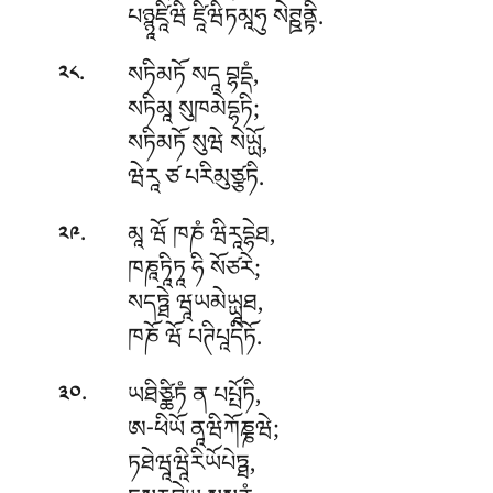
པཉྙཱཛཱིཝིཾ ཛཱིཝིཏམཱཧུ སེཊྛནྟི.
.
སཏིམཏོ
སདཱ བྷདྡཾ,
༢༨
སཏིམཱ སུཁམེདྷཏི;
སཏིམཏོ སུཝེ སེཡྻོ,
ཝེརཱ ཙ པརིམུཙྩཏི.
.
མཱ
ཝོ ཁཎཾ ཝིརཱདྷེཐ,
༢༩
ཁཎཱཏཱིཏཱ ཧི སོཙརེ;
སདཏྠེ ཝཱཡམེཡྻཱཐ,
ཁཎོ ཝོ པཊིཔཱདིཏོ.
.
ཡཐིཙྪིཏཾ
ན པཔྤོཏི,
༣༠
ཨ-ཕིཡོ ནཱཝིཀོཎྞཝེ;
ཏཐེཝཱཝཱིརིཡོཔེཏྠ,