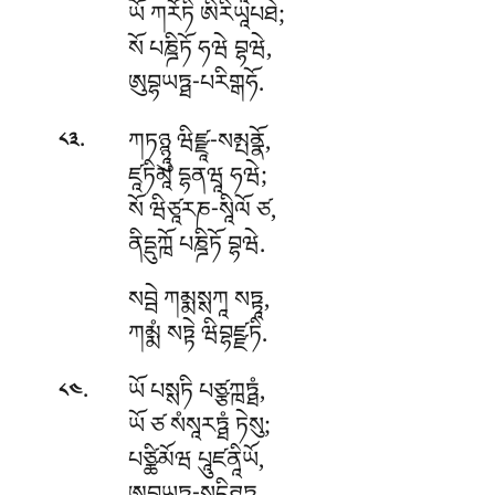
ཡོ ཀརོཏི ཨིརིཡཱཔཐེ;
སོ པཎྜིཏོ ཧཝེ བྷཝེ,
ཨུབྷཡཏྠ-པརིགྒཧོ.
.
ཀཏཉྙཱུ
ཝིཛྫཱ-སམྤནྣོ,
༨༣
ཛཱཏིམཱ དྷནཝཱ ཧཝེ;
སོ ཝིཙཱརཎ-སཱིལོ ཙ,
ནིདྡུཀྑོ པཎྜིཏོ བྷཝེ.
སབྦེ
ཀམྨསྶཀཱ སཏྟཱ,
ཀམྨཾ སཏྟེ ཝིབྷཛྫཏི.
.
ཡོ པསྶཏི པཙྩཀྑཏྠཾ,
༨༤
ཡོ ཙ སཾསཱརཏྠཾ ཏེསུ;
པཙྪིམོཝ པཱུཛནཱིཡོ,