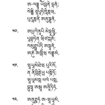
ཨ-ལདྡྷཱ ཡོབྦནེ དྷནཾ;
སེནྟྟི ཙཱཔཱཏིཁཱིཎཱཝ,
པུརཱཎཱནི ཨནུཏྠུནཾ.
.
ཨཔྤཀེནཱཔི
མེདྷཱཝཱི,
༥༠
པཱབྷཏེན ཝིཙཀྑཎོ;
སམུཊྛཱཔེཏི ཨཏྟཱནཾ,
ཨཎུཾ ཨགྒིཾཝ སནྡྷམཾ.
.
ཝཱཡཱམེཐེཝ
པུརིསོ,
༥༡
ན ནིབྦིནྡེཡྻ པཎྜིཏོ;
ཝཱཡཱམསྶ ཕལཾ པསྶ,
བྷུཏྟཱ ཨམྦཱ ཨནཱིཏིཧཾ.
.
ཨནུཊྛཧཾ
ཨ-ཝཱཡཱམཾ,
༥༢