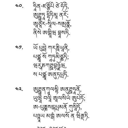
.
ཧཱིན-ཛཙྩོཔི
ཙེ ཧོཏི,
༤༠
ཨུཊྛཱཏཱ དྷིཏིམཱ ནརོ;
ཨཱཙཱར-སཱིལ-སམྤནྣོ,
ནིསེ ཨགྒཱིཝ བྷཱསཏི.
.
ཡོ
པུབྦེ ཀརཎཱིཡཱནི,
༤༡
པཙྪཱ སོ ཀཱཏུམིཙྪཏི;
ཝརུཎཀཊྛབྷཉྫོཝ,
ས པཙྪཱ ཨནུཏཔྤཏི.
.
ཨུཊྛཱནཀཱལམྷི
ཨནུཊྛཧཱནོ,
༤༢
ཡུཝཱ བལཱི ཨཱལསིཡཾ ཨུཔེཏོ;
ཨ-པུཎྞསངྐཔྤམནོ ཀུསཱིཏོ,
པཉྙཱཡ མགྒཾ ཨལསོ ན ཝིནྡཏི.