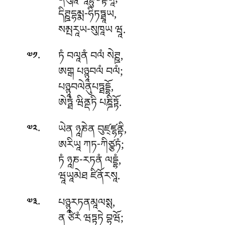
ནིཔུཎཱ སཱདྷུཙིནྟིནཱི;
དིཊྛདྷམྨ-ཧིཏཏྠཱཡ,
སམྤརཱཡ-སུཁཱཡ ཝཱ.
.
ཏཾ
བལཱནཾ བལཾ སེཊྛ,
༧༡
ཨགྒ པཉྙཱབལཾ བལཾ;
པཉྙཱབལེནུཔཏྠདྡྷོ,
ཨེཏྠཾ ཝིནྡཏི པཎྜིཏྟོ.
.
ཡེན
ཉཱཎེན བུཛ྄ཛྷནྟི,
༧༢
ཨརིཡཱ ཀཏ-ཀིཙྩཏཾ;
ཏཾ ཉཱཎ-རཏནཾ ལདྡྷཾ,
ཝཱཡཱམེཐ ཛིནོརསཱ.
.
པཉྙཱརཏནམཱལསྶ
,
༧༣
ན ཙིརཾ ཝཏྟཏེ བྷཝོ;