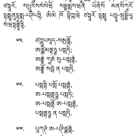
ཙཏྟཱརོ. སཔྤུརིསསཾསེཝོ སདྡྷམྨསཝནཾ ཡོནིསོ མནསིཀཱརོ
དྷམྨཱནུདྷམྨ-པཊིཔཏྟི. ཨིམེ ཁོ བྷིཀྑཝེ ཙཏྟཱརོ དྷམྨཱ པཉྙཱ-ཝུདྡྷིཡཱ
སཾཝཏྟནྟཱིཏྟི.
.
ཙཀྑུཔསཱད-སམྤནྣོ
,
༦༥
ཨཙྪིམནྟཉྩ པསྶཏི;
ཨནྡྷཾ ཀཱཎཾ སུ-པསྶནྟཾ,
ཨནྡྷོ སབྦཾ ན པསྶཏི.
.
པསྶཏྟི
པསྶོ པསྶནྟཾ,
༦༦
ཨ-པསྶནྟཉྩ པསྶཏི;
ཨ-པསྶནྟོ ཨ-པསྶནྟཾ,
པསྶནྟཉྩ ན པསྶཏི.
.
པཱཀཊཾ
ཨ-པཊིཙྪནྣཾ,
༦༧