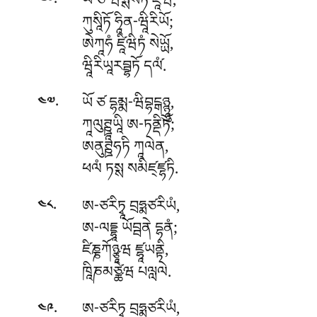
.
ཡོ
ཙ ཝསྶསཏཾ ཛཱིཝེ,
༤༦
ཀུསཱིཏོ ཧཱིན-ཝཱིརིཡོ;
ཨེཀཱཧཾ ཛཱིཝིཏཾ སེཡྻོ,
ཝཱིརིཡཱརབྦྷཏོ དལ༹ཾ.
.
ཡོ
ཙ དྷམྨ-ཝིབྷངྒཉྙཱུ,
༤༧
ཀཱལུཊྛཱཡཱི ཨ-ཏནྡིཏོ;
ཨནུཊྛཧཏི ཀཱལེན,
ཕལཾ ཏསྶ སམིཛ྄ཛྷཏི.
.
ཨ-ཙརིཏྭཱ
བྲཧྨཙརིཡཾ,
༤༨
ཨ-ལདྡྷཱ ཡོབྦནེ དྷནཾ;
ཛིཎྞཀོཉྩཱཝ ཛྷཱཡནྟི,
ཁཱིཎམཙྪེཝ པལླལེ.
.
ཨ-ཙརིཏྭཱ
བྲཧྨཙརིཡཾ,
༤༩