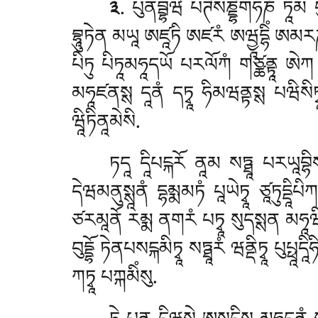
༣
. པུནབྦྷཝེ པཊིསཎྡྷིགཧཎཾ ཏཱམ དུཀ
བྷཱུཏེན མཡཱ ཨཛཱཏི ཨཛརཾ ཨཝྱཱདྷིཾ ཨམརཎཾ སུ
པིཏུ པིཏཱམཧཱདཡོ པརལོཀཾ གཙྪནྟཱ ཨེཀ 
མཧཱཛནསྶ དཱནཾ དཏྭཱ ཧིམཝནྟསྶ པཝིསིཏྭ
ཝཱིཏིནཱམེསི.
ཏདཱ དཱིཔངྐརོ ནཱམ སཏྠཱ པརཡཱབྷིསམྦ
དེཝམནུསྶཱནཾ དྷམྨམཏཾ པཱཡེཏྭཱ ཙཱཏུདྡཱ
ཙརམཱནོ རམྨ ནགརཾ པཏྭཱ སུདསྶན མཧཱཝིཧཱ
བུདྡྷོ ཏེནཔསངྐམིཏྭཱ སཏྠཱརཾ ཝནྡིཏྭཱ པུཔྥཱད
ཀཏྭཱ པཀྐམིཾསུ.