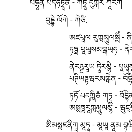
པདྷཱནཾ པདཧིཏྭཱན - ཀཏྭཱ དུཀྐར ཀཱརིཀཾ
བུདྡྷེ ལོཀེ - ཀེཙི.
ཨཛཔཱལ
རུཀྑམཱུལསྨིཾ - ན
ཏཏྠ པཱཡཱསམགྒཡ྄ཧ - ནེར
ནེརཉྫརཱཡ ཏཱིརམྷི - པཱཡཱས
པཊིཡཏྟཝརམགྒེན - བོདྷིམཱུ
ཏཏོ པདཀྑིཎཾ ཀཏྭཱ - བོདྷི
ཨསྶཏྠརཱཀྑམཱུལམྷི - ཝུཛ྄
ཨིམསྶཛནིཀཱ མཱཏཱ - མཱཡཱ ནཱམ བྷཝིས