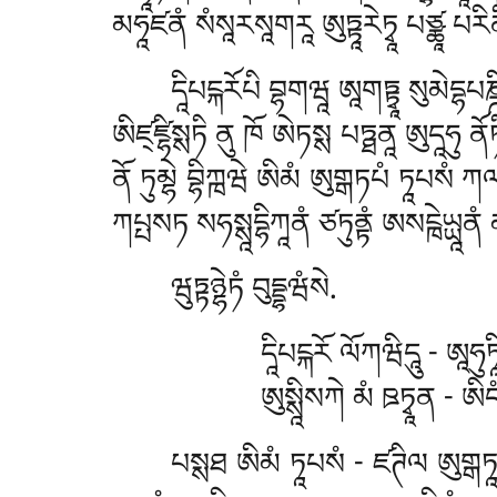
མཧཱཛནཾ སཾསཱརསཱགརཱ ཨུཏྟཱརེཏྭཱ པཙྪཱ པརིནི
དཱིཔངྐརོཔི བྷགཝཱ ཨཱགཏྟྭཱ སུམེདྷཔཎྜ
ཨིཛ྄ཛྷིསྶཏི ནུ ཁོ ཨེཏསྶ པཏྠནཱ ཨུདཱཧུ ན
ནོ ཏུམྷེ བྷིཀྑཝེ ཨིམཾ ཨུགྒཏཔཾ ཏཱཔསཾ ཀལ
ཀཔྤསཏ སཧསྶཱདྷིཀཱནཾ ཙཏུནྟཾ ཨསངྑེཡྻཱནཾ མཏ
ཝུཏྟཉྷེཏཾ བུདྡྷཝཾསེ.
དཱིཔངྐརོ ལོཀཝིདཱུ - ཨཱཧུཏ
ཨུསྶཱིསཀེ མཾ ཋཏྭཱན - 
པསྶཐ ཨིམཾ ཏཱཔསཾ - ཛཊིལ ཨུགྒཏཱ