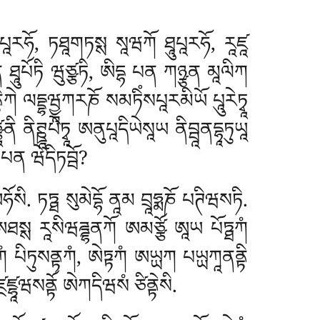
ཱུཔཱརཧོ, ཏཐཱགཏསྶ སཱཝཀོ ཐཱུཔཱརཧོ, རཱཛཱ
ེན
ཐཱུཔོཏི ཝུཙྩཏི, ཨིདྷ པན ཀཉྩན མཱལིཀ
སནྟིཀེ ལདྡྷཝྱཱཀརཎོ སམཏིཾསཔཱརམིཡོ པཱུརེཏྭཱ
ནིཊྛཱཔེཏྭཱ ཨནུཔཱདིཡེསཱཡ ནིབྦཱནདྷཱཏུཡཱ
ོ པན ཝེདིཏབྦོ?
སི. ཏཏྠ སུམེདྷོ ནཱམ བྲཱཧྨཎོ པཊིཝསཏི.
 ཨཐསྶ རཱསིཝཌྜྷནཀོ ཨམཙྩོ ཨཱཡ པོཏྠཀཾ
ྟཀཾ པིཏུསནྟཀཾ, ཨེཏྟཀཾ ཨཡྻཀ པཡྻཀཱནནྟི
ཨཛ྄ཛྷཱཝསནྟོ ཨེཀདིཝསཾ ཙིནྟེསི.