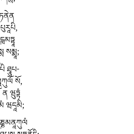
པིཀསྶ;
ཱཏནེན
པུརཱཔི,
ྑམཏྟཱ
ྶ སམྨཱ;
ི ཐཱུཔ-
ཀུལོ སོ,
ན ཝུཏྟཾ
མཾ ཝདཱམི;
ུཎྞམནཱཀུལཾ