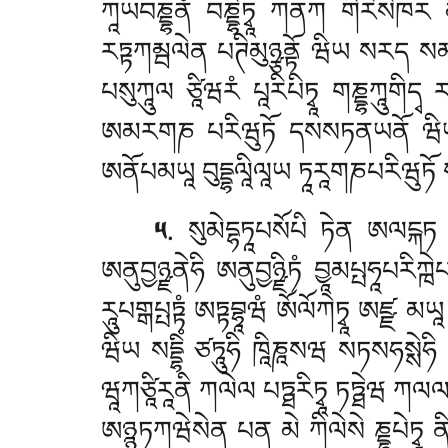
ཀཱཡབཎྡྷནཾ བཎྡྷིཏྭཱ ཀནཀ གིརིསིཁར མཏ
རཏྟཀམྦལེན པཊིམུཉྩནྟོ ཝིཡ སརད སམ
པསུཀཱུལ ཙཱིཝརཾ པཱརིཔིཏྭཱ གཎྡྷཀཱུགིདྭ
ཨམརགཎ པརིཝུཏོ དསསཏནཡནོ ཝིཡ 
ཨནོཔམཡཱ བུདྡྷལཱིལཱཡ ཏཱརཱགཎཔརིཝུཏོ
༥
. སུམེདྷཏཱཔསོཔི ཏེན ཨལངྐཏ 
ཨནུབྱཉྫནེཧི ཨནུབྱཉྫིཏཾ བྱཱམཔྤཧཱཔརིཀྑེ
རཱུཔགྒཔྤཏྟཾ ཨཏྟབྷཱཝཾ ཨོལོཀེཏྭཱ ཨཛྫ 
ཝིཡ སདྡྷིཾ ཙཏཱུཧི ཁཱིཎཱསཝ སཏསཧསྶེཧི 
ཝཱཀཙཱིརཱནི ཀལེལ པཏྠརིཏྭཱ ཏཏྠེཝ ཀལལཔི
ཨཉྙཱཏཀཝེསེན པན མེ ཀིལེསེ ཎྡྷཔེཏྭཱ ནིབྦ