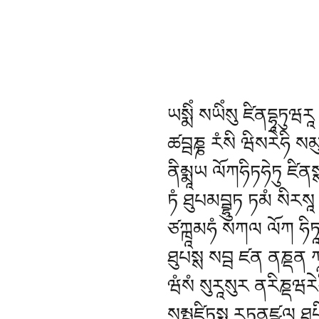
ཡསྨིཾ སཡིཾསུ ཛིནདྷཱཏུཝརཱ
ཚབྦཎྞ རཾསི ཝིསརེཧི སམུ
ནིམྨཱཡ ལོཀཧིཏཧེཏུ ཛིནསྶ
ཏཾ ཐུཔམབྦྷུཏ ཏམཾ སིརསཱ 
ཙཀྑཱམཧཾ སཀལ ལོཀ ཧིཏ
ཐུཔསྶ སབྦ ཛན ནཎྡན 
ཝཾསཾ སུརཱསུར ནརིཎྡཝརེཧ