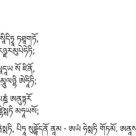
ིསཱིདིཏྭཱ ཏཐཱགཏོ,
ཉྫརམུཔེཧེཏི;
ཱདཱཡ སོ ཛིནོ,
ལཉྷི ཨེཧཱིཏི;
མཎྜཾ ཨནུཏྟརོ
ཛྷིསྶཏི མཧཱཡསོ;
ྶཏི, པིཏཱ སུདྡྷོདནོ ནཱམ - ཨཡཾ ཧེསྶཏི གོཏམོ. ཨནཱསཝ