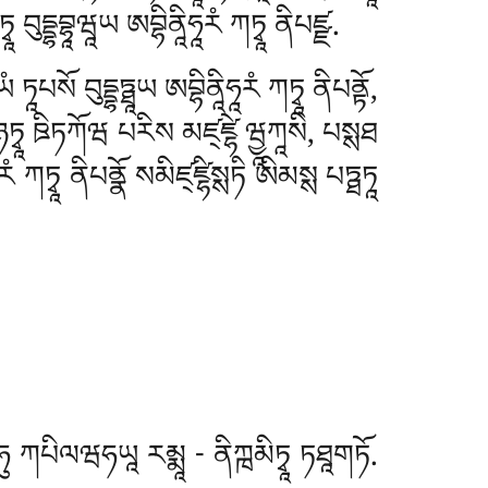
ཏྭཱ བུདྡྷབྷཱཝཱཡ ཨབྷིནཱིཧཱརཾ ཀཏྭཱ ནིཔཛྫ.
 ཏཱཔསོ བུདྡྷཏྠཱཡ ཨབྷིནཱིཧཱརཾ ཀཏྭཱ ནིཔནྟོ,
ི ཉཏྭཱ ཋིཏཀོཝ པརིས མཛ྄ཛྷེ ཝྱཱཀཱསི, པསྶཐ
རཾ ཀཏྭཱ ནིཔནྣོ སམིཛ྄ཛྷིསྶཏི ཨིམསྶ པཏྠཏཱ
ཧུ ཀཔིལཝཧཡཱ རམྨཱ - ནིཀྑམིཏྭཱ ཏཐཱགཏོ.