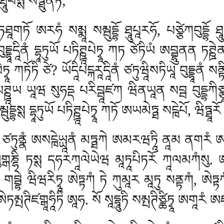
ཱུཔསྶ སཏྠུནོཏི;
ཏཐཱགཏོ ཨརཧཾ སམྨཱ སམྦུདྡྷོ ཐཱུཔཱརཧོ, པཙྩེཀབུདྡྷོ ཐ
ུདྡྷཱདཱིནཾ དྷཱཏུཡོ པཏིཊྛཱཔེཏྭཱ ཀཏ ཙེཏིཡཾ ཨབྦྷུནན ཏཊྛ
པེཏྭཱ ཀཏོཏི ཙེ? ཡོདཱིཔངྐརཱདཱིནཾ ཙཏུཝཱིསཏིཡཱ བུདྡྷཱནཾ 
ཊྛཱཡ ཡཱཝ སུཧདྡ པརིབྦཱཛཀ ཝིནཡཱན སབྦ བུདྡྷཀིཙྩཱནི 
ྡྷསྶ དྷཱཏུཡོ པཏིཊྛཱཔེཏྭཱ ཀཏོ ཨཡམེཏྠ སངྑེཔོ, ཝིཏྠཱར
 ཙཏུནྣཾ ཨསངྑེཡྻཱནཾ མཏྠཀེ ཨམརཝཏཱི ནཱམ ནགརཾ ཨཧོ
ཨུགྒཎྷི ཏསྶ དཧརཀཱལེཡེཝ མཱཏཱཔིཏརོ ཀཱལམཀཾསུ.
 གབྦྷེ ཝིཝརིཏྭཱ ཨེཏྟཀཾ ཏེ ཀུམཱར མཱཏུ སནྟཀཾ, ཨེཏ
ཏམྤཊིཛགྒཱཧཱིཏི ཨཱཧ. སོ སཱདྷཱུཏི སམྤཊིཙྪིཏྭཱ ཨགཱརཾ 