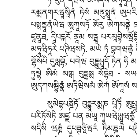
ཏེ
པུན དིཝསེ ཨསདིས མཧཱདཱནཾ སཛ
རམྨནགརཝཱསཱིནཾ ཏེསཾ མནུསྶཱནཾ ཨུཔརིབྷཱ
པསྶནྟཱནཾཡེཝ ཨཱཀཱསཏོ ཨོརུ ཨེཀམནྟེ ཋཏྠཱ
ཛཱནཱཐ, དཱིཔངྐརོ ནཱམ སཏྠཱ པརམཱབྷིསམ
མཧཱཝིཧཱརེ པཊིཝསཏི. མཡཾ ཏཾ བྷགཝནྟཾ ནི
གྷོསོཔི དུལླབྷོ, པགེཝ བུདྡྷུཔྤཱདོ ཏེན ཧི
ཏུམྷེ ཨིམཾ མགྒ བུདྡྷསྶ སོདྷེཐ - སཡཧམ
ཨུདཀསམྦྷིནྣཾ ཨཏིཝིསམཾ ཨེཀཾ ཨོཀཱསཾ སལླཀ
སུམེདྷཔཎྜིཏོ བུདྡྷཱརམྨཎ པཱིཏིཾ ཨ
པརིཏོསེཏི ཨཛྫ པན མཡཱ ཀཱཡཝེཡྻཱཝཙྩཾ ཀཱ
སདིསི ཝཎྞཾ དུཔཊྚཙཱིཝརཾ ཏིམཎྜལཾ པཊིཙ