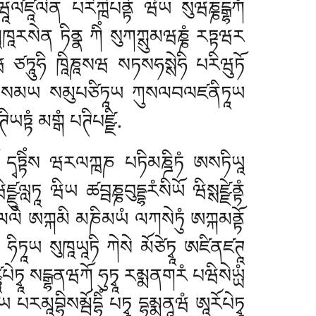
ཱལ༹ཛཱལེན པརིཀྑིཔནྟོ ཝིཡ སུཝཎྞངྒྷཀཾ
ཱརསེན ཏིནྣ ཀིཾ སུཀཀྶུམཝཎྞཾ རཏྟཝར
ཡེཝ ཙཏཱུཧི ཁཱིཎཱསཝ སཏསཧསྶེཧི པརིཝུཏོ
ཏ སམཡ སམུཔཙིཏཱཡ ཀུསལབལཛནིཏཱཡ
ཾ མགྒཾ པཊིཔཛྫི.
 དྭཏྟིཾས ཝརལཀྑཎ པཏིམཎྜིཏཾ ཨསཏིཡཱ
ཛྫུལླཏཱ ཝིཡ ཚབྦཎྞབུདྡྷརཾསིཡོ ཝིསྶཛྫེནྟཾ
ཱ ཀལལེ ཨཀྐམི མཎིམཡཾ ལཀསེཏུཾ ཨཀྐམནྟོ
 ཧིཏཱཡ སུཁཱཡཱཏི ཀེསེ མོཙེཏྭཱ ཨཛིནཛཊཱ
ཱཔེཏྭཱ སངྒྷནཝཀོ ཧུཏྭཱ རམྨནགརཾ པཝིསེཡྻཾ
ཡ པརམཱབྷིསམྦོདྷིཾ པཏྭཱ དྷམྨནཱཝཾ ཨཱརོཔེཏྭཱ