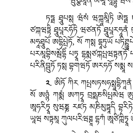
ཝུཙྩམཱནཾ མཡཱ སཱདྷུ ཝཾསཾ ཐ
ཏཏྠ ཐཱུཔསྶ ཝཾསཾ ཝཀྑཱམཱིཏི ཨེཏྠ 
ཙཀྐཝཏྟི ཐཱུཔཱརཧོཏི ཝཙནཏོ ཐཱུཔཱརཧཱནཾ བ
མཧཱཐཱུཔོ ཨདྷིཔྤེཏོ, སོ ཀསྶ དྷཱཏུཡོ པཏིཊྛཱ
པརམཱབྷིསམྦོདྷིཾ པཏྭཱ དྷམྨཙཀྐཔྤཝཏྟནཏོ པ
པརིནིབྦུཏོ ཏསྶ བྷགཝཏོ ཨརཧཏོ སམྨཱ སམྦུད
༢
. ཨིཏོ ཀིར ཀཔྤསཏསཧསྶཱདྷིཀཱནཾ
སོ ཨཉྙཾ ཀམྨཾ ཨཀཏྭཱ བྲཧྨཎསིཔྤམེཝ 
ཨཱཧརིཏྭཱ སུཝཎྞ རཛཏ མཎིམུཏྟཱདི བྷརིཏེ
ཡཱཝ སཏྟམཱ ཀུལཔརིཝཊྚཱ དྷཀཾ ཨཱཙིཀྑིཏྭཱ ཨེ