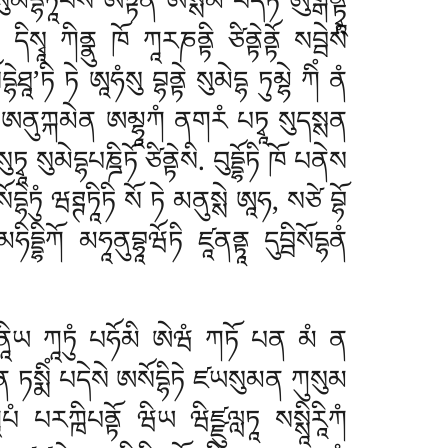
སུམེདྷཏཱཔསོ ཨཏྟནོ ཨསྶམ པདཏོ ཨུགྒནྟྭཱ
སྭཱ ཀིནྣུ ཁོ ཀཱརཎནྟི ཙིནྟེནྟོ སབྦེསཾ
ཱ’ཏི ཏེ ཨཱཧཾསུ བྷནྟེ སུམེདྷ ཏུམྷེ ཀིཾ ནཾ
ོ ཨནུཀྐམེན ཨམྷཱཀཾ ནགརཾ པཏྭཱ སུདསྶན
སུམེདྷཔཎྜིཏོ ཙིནྟེསི. བུདྡྷོཏི ཁོ པནེས
ེཏུཾ ཝཊྚཏཱིཏི སོ ཏེ མནུསྶེ ཨཱཧ, སཙེ བྷོ
དྡྷིཀོ མཧཱནུབྷཱཝོཏི ཛཱནནྟཱ དུབྦིསོདྷནཾ
མདསྶནཱིཡ ཀཱཏུཾ པཧོམི ཨེཝཾ ཀཏོ པན མཾ ན
ྶ པན ཏསྨིཾ པདེསེ ཨསོདྷིཏེ ཛཡསུམན ཀུསུམ
ཾ པརཀྑིཔནྟོ ཝིཡ ཝིཛྫུལླཏཱ སསྶཱིརཱིཀཾ