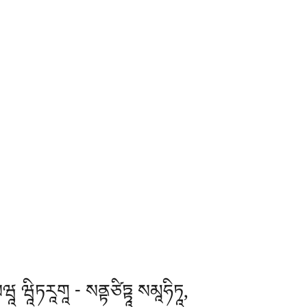
ཱ ཝཱིཏརཱགཱ - སནྟཙིཏྟཱ སམཱཧིཏཱ,