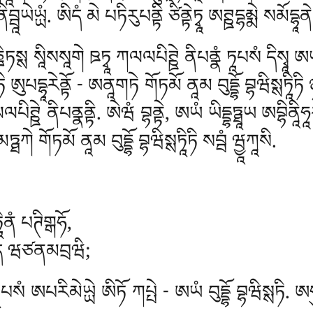
བྦཱཡེཡྻཾ. ཨིདཾ མེ པཏིརུཔནྟི ཙིནྟེཏྭཱ ཨཊྛདྷམྨེ སམོདྷཱནེ
ིཏསྶ སཱིསསཱགེ ཋཏྭཱ ཀལལཔིཊྛེ ནིཔནྣཾ ཏཱཔསཾ དིསྭཱ ཨཡཾ
ོཏི ཨུཔདྷཱརེནྟོ - ཨནཱགཏེ གོཏམོ ནཱམ བུདྡྷོ བྷཝིསྶཏཱིཏ
ལཔིཊྛེ ནིཔནྣནྟི. ཨེཝཾ བྷནྟེ, ཨཡཾ ཡིདྡྷཏྠཱཡ ཨབྷིནཱིཧཱ
ྠཀེ གོཏམོ ནཱམ བུདྡྷོ བྷཝིསྶཏཱིཏི སབྦཾ ཝྱཱཀཱསི.
ཱིནཾ པཊིགྒཧོ,
ཨིདཾ ཝཙནམབྲཝི;
པསཾ ཨཔརིམེཡྻེ ཨིཏོ ཀཔྤེ - ཨཡཾ བུདྡྷོ བྷཝིསྶཏི. ཨ