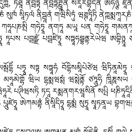
ྑཾ, ཏཐཱ ནིབྦཏྟ ནིབྦཏྟཊྛཱནེ སརཱིརབྷེདནཾ ཨཧཉྩ ཛཱན
ཁཾ སཱིཏལཾ ནིབྦཱནཾ གཝེསིཏུཾ ཝཊྚཏཱིཏི ནེཀྑམྨཀཱརཎཾ ཙ
ཀཧཱཔཎམྤི གཧེཏྭཱ ནགཏཱ མཡཱ པན གཧེཏྭཱ གམནཀཱརཎཾ
ཱ ཏཱཔས པབྦཛྫཾ པབྦཛིཏྭཱ སཏྟཱཧབྦྷནྟརེཡེཝ ཨབྷིཉྙཱ ཙ
ོདྷིཾ པཏྭཱ སཏྟ སཏྟཱཧཾ བོདྷིསམཱིཔེཙེཝ ཝིཏིནཱམེཏྭཱ ས
ིཔིཀ མཧཱམེགྷོ ཝིཡ དྷམྨཝསྶཾ ཝསྶེནྟོ ཙཏཱུཧི ཁཱིཎཱས
རེ པཊིཝསཏི ཏདཱ རམྨནགརཝཱསིནོ སཔྤི ཕཎིཏཱདཱིནི བྷ
ཱིཧི པཱུཛེཏྭཱ ཨེཀམནྟཾ ནིསཱིདིཏྭཱ དྷམྨཾ སུཏྭཱ སྭཱཏནཱཡ བྷ