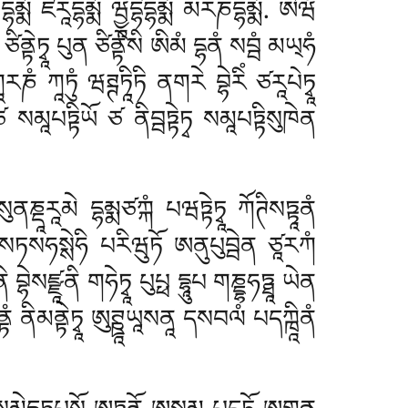
ིདྷམྨོ ཛརཱདྷམྨོ ཝྱཱདྷིདྷམྨོ མརཎདྷམྨོ. ཨེཝཾ
ིནྟེཏྭཱ པུན ཙིནྟེསི ཨིམཾ དྷནཾ སབྦཾ མཡ྄ཧཾ
 ཀཱཏུཾ ཝཊྚཏཱིཏི ནགརེ བྷེརིཾ ཙརཱཔེཏྭཱ
 སམཱཔཏྟིཡོ ཙ ནིབྦཏྟེཏྭ སམཱཔཏྟིསུཁེན
ུནཎྡཱརཱམེ དྷམྨཙཀྐཾ པཝཏྟེཏྭཱ ཀོཊིསཏྟཱནཾ
ཡ སཏསཧསྶེཧི པརིཝུཏོ ཨནུཔུབྦེན ཙཱརཀཾ
ེསཛྫཱནི གཧེཏྭཱ པུཔྥ དྷཱུཔ གཎྡྷཧཏྠཱ ཡེན
གཝནྟཾ ནིམནྟེཏྭཱ ཨུཊྛཱཡཱསནཱ དསབལཾ པདཀྑཱིནཾ