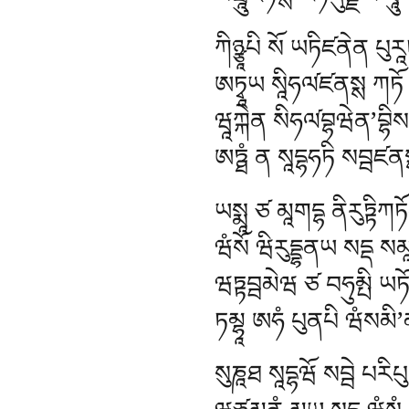
སམྤཱུཛིཏསྶ རཏནུཛྫལ ཐཱུ
ཀིཉྩཱཔི སོ ཡཏིཛནེན པུར
ཨཏྭཱཡ སཱིཧལ༹ཛནསྶ ཀཏོ 
ཝཱཀྐེན སིཧལ༹བྷཝེན’བྷིསང
ཨཏྠཾ ན སཱདྷཧཏི སབྦཛནས
ཡསྨཱ ཙ མཱགདྷ ནིརུཏྟིཀཏོཔ
ཝཾསོ ཝིརུདྡྷནཡ སདྡ སམཱ
ཝཏྟབྦམེཝ ཙ བཧུམྤི ཡཏོ 
ཏམྷཱ ཨཧཾ པུནཔི ཝཾསམི’
སུཎཱཐ སཱདྷཝོ སབྦེ པརིཔ