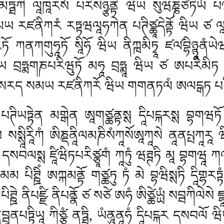
ྠཀེ ལཱཁཱརསཾ པརིསིཉྩནྟེ ཝིཡ སུཝཎྞཙེཏིཡཾ པཝ
ཡ རཛནིཀརཾ རཏྟཝལཱཧཀེན པཊིཙྪཱདེནྟོ ཝིཡ ཙ ལཱཁ
 རཏོ ཀནཀགུཧཱཏོ སཱིཧོ ཝིཡ ནིཀྑམིཏྭཱ ཛལ༹བྷིཉྙཱནཾ
བྲཧྨགཎཔརིཝུཏོ མཧཱ བྲཧྨཱ ཝིཡ ཙ ཨཔརིམི
སརད སམཡ རཛནིཀརོ ཝིཡ གགནཏལཾ ཨལངྒཏ པཊིཡཏྟ
པཊིཡཏྟེན མགྒེན ཨཱགཙྪནྟསྶ དཱིཔངྐརསྶ བྷགཝཏོ
པ སསྶཱིརཱིཀཾ ཨིཎྡནཱིལམཎིསཾཀཱསོཨཱཀཱསེ ནཱནཔྤཀཱརཱ ཝི
མཡཱ དསབལསྶ ཛཱིཝིཏཔརིཙྩཱགཾ ཀཱཏུཾ ཝཊྚཏི མཱ བྷགཝ
མམ པིཊྛིཾ ཨཀྐམནྟོ གཙྪཏུ ཏཾ མེ བྷཝིསྶཏི དཱིགྷརཏྟཾ
ཊྛེ ནིཔཛྫི ནིཔནྣོ ཙ སཙེ ཨཧཾ ཨིཙྪེཡྻཾ སབྦཀིལེསེ ཛྷ
ཱནཔཏྟིཡཱ ཀིཙྩཾ ནཏྠི, ཡཾནཱུནཱཧཾ དཱིཔངྐར དསབལོ ཝི