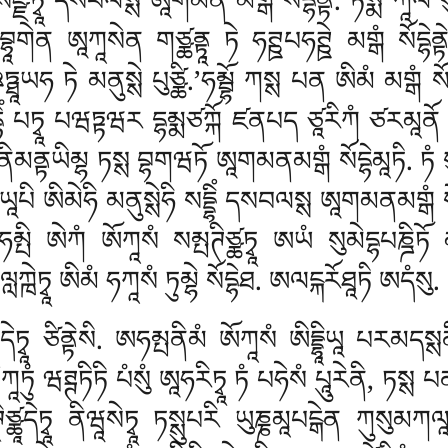
ྫེཏྭཱ དསབལསྶ ཨཱགམན མགྒཾ སོདྷེནྟི. ཏསྨིཾ ཀཱལེ 
གེན ཨཱཀཱསེན གཙྪནྟཱ ཏེ ཧཊྛཔཧཊྛེ མགྒཾ སོདྷེནྟེ དི
ཡཧ ཏེ མནུསྶེ པུཙྪི.’ཧམྦྷོ ཀསྶ པན ཨིམཾ མགྒཾ སོདྷེཐ
ྦོདྷིཾ པཏྭཱ པཝཏྟཝར དྷམྨཙཀྐོ ཛནཔད ཙཱརིཀཾ ཙརམཱན
མནྟཡིམྷ ཏསྶ བྷགཝཏོ ཨཱགམནམགྒཾ སོདྷེམཱཏི. ཏཾ སུཏྭཱ 
 མཡཱཔི ཨིམེཧི མནུསྶེཧི སདྡྷིཾ དསབལསྶ ཨཱགམནམགྒཾ སོདྷ
ྤི ཨེཀཾ ཨོཀཱསཾ སམྤཊིཙྪཏྭཱ ཨཡཾ སུམེདྷཔཎྜིཏོ མཧི
ྑེཏྭཱ ཨིམཾ ཧཀཱསཾ ཏུམྷེ སོདྷེཐ. ཨལངྐརོཐཱཏི ཨདཾསུ.
ུཔྤཱདེཏྭཱ ཙིནྟེསི. ཨཧམྤནིམཾ ཨོཀཱསཾ ཨིདྡྷཱིཡཱ པར
ཏུཾ ཝཊྚཏིཏི པཾསུཾ ཨཱཧརིཏྭཱ ཏཾ པཧེསཾ པཱུརེནི, ཏས
ྪཱདེཏྭཱ ནིཝཱསེཏྭཱ ཏསྶུཔརི ཡུཎྞམཱཔངྒེན ཀུསུམཀལཱཔ