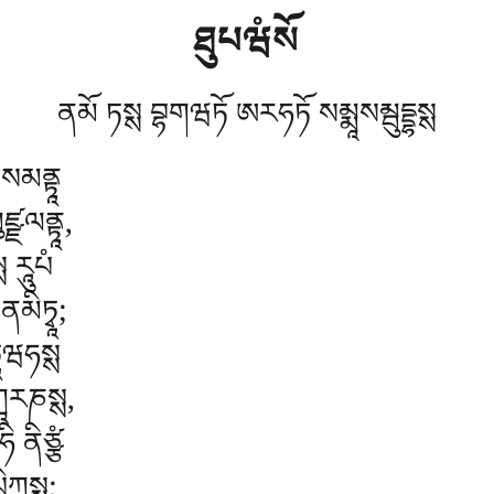
ཐུཔཝཾསོ
ནམོ ཏསྶ བྷགཝཏོ ཨརཧཏོ སམྨཱསམྦུདྡྷསྶ
 སམནྟཱ
ཛྫལནྟཱ,
 རཱུཔཾ
ནམིཏྭཱ;
ཱཝཧསྶ
ཀཱརཎསྶ,
ི ནིཙྩཾ