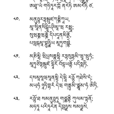
ཨཐཱ’ཡཾ གཧིཏཱརཀྑོ ནརེཧི ཨམརེཧི ཙ.
.
མནུཉྙརཏྟམྦུཛཀཎྞིཀཱཡ,
༨༠
མཱ’སཱིནསིངྒཱིཔཊིམཱ’ཝ རམྨཱ;
སུཝཎྞཝཎྞོ དིཔདཱནམིནྡོ,
པལླངྐམཱ’བྷུཉྪིཡ མཱཏུགབྦྷེ.
.
མཎིམྷི ཝིཔྤསནྣམྷི རཏྟསུཏྟམི’ཝཱ’ཝུཏཾ;
༨༡
མཱཏུཙིཏྟམྦུཛཾ དྷཱིརོ བོདྷཡནྟོ པདིསྶཏི.
.
དསམཱསཱཝསཱནམྷི དེཝཱི རཉྙོ ཀཐེསི’དཾ;
༨༢
མཡ྄ཧཾ ཉཱཏིགྷརཾ དེཝ གནྟུམི’ཙྪཱམ’ཧཾ ཨིཏི.
.
རཉྙོ’ཐ སམནུཉྙཏཱ གཙྪནྟི ཀུལམ’ཏྟནོ;
༨༣
མཧཏཱ པརིཧཱརེན དིབྦཉྫས སམཉྫསེ.