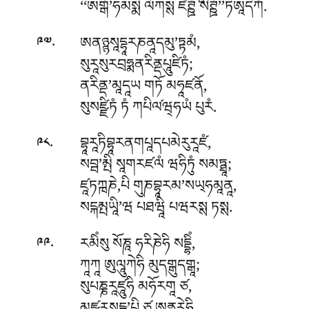
‘‘ཨགྒོ’ཧམསྨི ལོཀསྶ ཛེཊྛོ སེཊྛོ’’ཏིཨཱདིཀཾ.
.
ཨནཉྙསཱདྷཱརཎནཱདམུ’ཏྟམཾ,
༩༧
སུརཱསུརབྲཧྨནརིནྡཔཱུཛིཏཾ;
ནརིནྡ’མཱདཱཡ གཏོ མཧཱཛནོ,
སུསཛྫིཏཾ ཏཾ ཀཔིལ༹ཝ྄ཧཡཾ པུརཾ.
.
བྷཱརཱཏིབྷཱརནགཔཱདཔམེརུརཱཛཾ,
༩༨
སབྦ’མྤི སཱགརཛལཾ ཝཧིཏུཾ སམཏྠཱ;
ཛཱཏཀྑཎེ,པི གུཎབྷཱརམ’སཡ྄ཧམཱནཱ,
སངྐམྤཡཱི’ཝ པཐཝཱི པཝརསྶ ཏསྶ.
.
རམིཾསུ སོཎཱ ཧརིཎེཧི སདྡྷིཾ,
༩༩
ཀཱཀཱ ཨུལཱུཀེཧི མུདགྒུདགྒཱ;
སུཔཎྞརཱཛཱུཧི མཧོརགཱ ཙ,