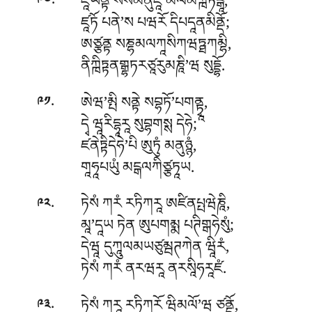
.
ཛཱཡནྟི སེསམནུཛཱ མལམཀྑིཏངྒཱ,
༩༠
ཛཱཏོ པནེ’ས པཝརོ དིཔདཱནམིནྡོ;
ཨཙྩནྟ སཎྷམལཀཱསིཀཝཏྠཀམྷི,
ནིཀྑིཏྟནགྒྷཏརཙཱརུམཎཱི’ཝ སུདྡྷོ.
.
ཨེཝ’མྤི སནྟེ སབྷཏོ’པགནྟྭཱ,
༩༡
དྭེ ཝཱརིདྷཱརཱ སུབྷགསྶ དེཧེ;
ཛནེཏྟིདེཧེ’པི ཨུཏུཾ མནུཉྙཾ,
གཱཧཱཔཡུཾ མངྒལཀིཙྩཏཱཡ.
.
ཏེསཾ ཀརཾ རཏིཀརཱ ཨཛིནཔྤཝེཎཱི,
༩༢
མཱ’དཱཡ ཏེན ཨུཔགམྨ པཊིགྒཧེསུཾ;
དེཝཱ དུཀཱུལམཡཙུམྦཊཀེན ཝཱིརཾ,
ཏེསཾ ཀརཾ ནརཝརཱ ནརསཱིཧརཱཛཾ.
.
ཏེསཾ ཀརཱ རཏིཀརོ ཝིམལོ’ཝ ཙནྡོ,
༩༣