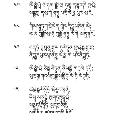
.
ཨིཙྪེཡྻཾ ཙེ’ཧམ’ཛྫེ’ཝ ཧནྟྭཱ’ནནྟརཎེ བྷཝེ;
༤༧
སངྒྷསྶ ནཝཀོ ཧུཏྭཱ པཝིསེཡྻཾ པུརཾ ཝརཾ.
.
ཀིམ’ཉྙཱཏཀཝེསེན ཀླེསནིབྦཱཔཎེན མེ;
༤༨
ཨཡཾ བུདྡྷོ’ཝ’ཧཾ བུདྡྷོ ཧུཏྭཱ ལོཀེ ཨནུཏྟརོ.
.
ཛནཏཾ དྷམྨནཱཝཱཡ ཏཱརེཏྭཱན བྷཝཎྞཝཱཝ;
༤༩
ནིབྦཱཎཔུརམཱ’ནེཏྭཱ སེཡྻཾ མེ པརིནིབྦུཏཾ.
.
ཨིཙྩེ’ཝཾ ཙིནྟཡིཏྭཱན ནིཔནྣོ ཀདྡམེ ཏཧིཾ;
༥༠
སུཝཎྞཀདལིཀྑནྡྷསནྣིབྷོ སོ’ཏི སོབྷཏི.
.
ཚབྦཎྞརཾསཱིཧི ཝིརཱཛམཱནཾ,
༥༡
དིསྭཱ མནུཉྙཾ སུགཏཏྟབྷཱཝཾ;
སཉྫཱཏཔཱིཏཱིཧི ཨུདགྒཙིཏྟོ,