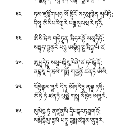
ཨིཙྪནྟཱནཾ ཛནཱལཱིནཾ པུཉྙཀིཉྫཀྑམཱ’ལཡཾ.
.
ཏམ’ཛ྄ཛྷོགཡ྄ཧ སོ དྷཱིརོ སཧསྶཀྑེན མཱཔིཏེ;
༣༢
དིསྭཱ ཨིསིཔརིཀྑཱརེ པཎྞསཱལཝརེ ཏཧིཾ.
.
ཨིསིཝེསཾ གཧེཏྭཱན ཝིཧརནྟོ སམཱཧིཏོ;
༣༣
སཏྟཱཧ’བྦྷནྟརེ པཉྩ ཨབྷིཉྙ’ཊྛཝིདྷཱ’པི ཙ.
.
ཨུཔྤཱདེཏྭཱ སམཱཔཏྟིསུཁེནེ’ཙ ཏཔོདྷནོ;
༣༤
ནབྷསཱ དིཝསེ’ཀསྨིཾ གཙྪནྟོ ཛནཏཾ ཨིསི.
.
སོདྷེནྟམ’ཉྫསཾ དིསྭཱ ཨོཏརིཏྭཱ ནབྷཱ ཏཧིཾ;
༣༥
ཨིཏི ཏཾ ཛནཏཾ པུཙྪི ཀསྨཱ སོདྷེཐ ཨཉྫསཾ.
.
སུམེདྷ ཏྭཾ ནཛཱནཱསི དཱིཔངྐརཏཐཱགཏོ;
༣༦
སམྦོདྷིམུ’ཏྟམཾ པཏྭཱ དྷམྨཙཀྐམ’ནུཏྟརཾ.