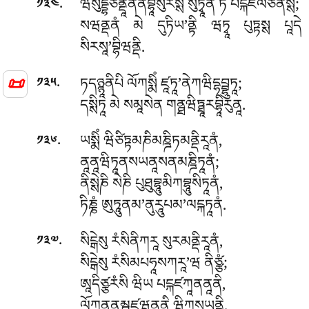
.
ཝིསུདྡྷཙནྡཱནནབྷཱསུརསྶ སུཏྭཱན ཏཾ པངྐཛལོཙནསྶ;
༡༣༤
སཝནྡནཾ མེ དུཏིཡ’ནྟི ཝཏྭཱ པུཏྟསྶ པཱདེ
སིརསཱ’བྷིཝནྡི.
.
ཏདཉྙཱནིཔི ལོཀསྨིཾ ཛཱཏཱ’ནེཀཝིདྷབྦྷུཏཱ;
༡༣༥
📜
དསྶིཏཱ མེ སམཱསེན གནྠཝིཏྠཱརབྷཱིརུནཱ.
.
ཡསྨིཾ ཝིཙིཏྟམཎིམཎྜིཏམནྡིརཱནཾ,
༡༣༦
ནཱནཱཝིཏཱནསཡནཱསནམཎྜིཏཱནཾ;
ནིསྶེཎི སེཎི པུཐུབྷཱུམིཀབྷཱུསིཏཱནཾ,
ཏིཎྞཾ ཨུཏཱུནམ’ནུརཱུཔམ’ལངྐཏཱནཾ.
.
སིངྒེསུ རཾསིནིཀརཱ སུརམནྡིརཱནཾ,
༡༣༧
སིངྒེསུ རཾསིམཔཧཱསཀརཱ’ཝ ནིཙྩཾ;
ཨཱདིཙྩརཾསི ཝིཡ པངྐཛཀཱནནཱནི,