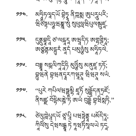
ཝིརོཙིཾསུ ནབྷེ བྷཱུམིགཏཱནི རཏནཱནི ཙ.
.
མཧཱིཏལཱདཡོ བྷེཏྭཱ ནིཀྑམྨ ཨུཔརཱུཔརི;
༡༡༤
ཝིཙིཏྟཔཉྩཝཎྞཱ’སུཾ སུཕུལླཝིཔུལམྦུཛཱ.
.
དུནྡུབྷཱདཱི ཙ’ལངྐཱརཱ ཨཝཱདིཏ ཨགྷཊྚིཏཱ;
༡༡༥
ཨཙྩནྟམདྷུརཾ ནཱདཾ པམུཉྩཾསུ མཧཱིཏལེ.
.
བདྡྷཱ སངྑལིཀཱདཱིཧི མུཉྩིཾསུ མནུཛཱ ཏཏོ;
༡༡༦
བྷུཝནེ བྷཝནདྭཱརཀཝཱཊཱ ཝིཝཊཱ སཡཾ.
.
‘‘པུརེ ཀཔིལ༹ཝཏྠུམྷི ཛཱཏོ སུདྡྷོདནཏྲཛོ;
༡༡༧
ནིསཛྫ བོདྷིམཎྜེ’ཏི ཨཡཾ བུདྡྷོ བྷཝིསྶཏི.’’
.
ཙེལུཀྑེཔཱདཡོ ཙཱ’པཱི པཝཏྟེནྟཱ པམོདིཏཱ;
༡༡༨
ཀཱིལི༹ཾསུ དེཝསངྒྷཱ ཏེ ཏཱཝཏིཾསཱལཡེ ཏདཱ.