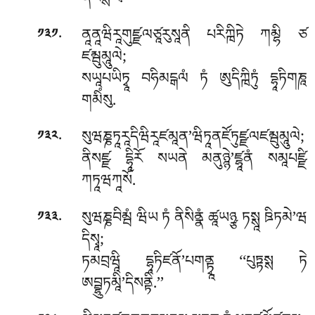
ནརིསྶརོ.
.
ནཱནཱཝིརཱགུཛྫལཙཱརུསཱནི པརིཀྑིཏེ ཀམྷི ཙ
༡༣༡
ཛམྦུམཱུལེ;
སཡཱཔཡིཏྭཱ བཧིམངྒལཾ ཏཾ ཨུདིཀྑིཏུཾ དྷཱཏིགཎཱ
གམིཾསུ.
.
སུཝཎྞཏཱརཱདིཝིརཱཛམཱན’ཝིཏཱནཛོཏུཛྫལཛམྦུམཱུལེ;
༡༣༢
ནིསཛྫ དྷཱིརོ སཡནེ མནུཉྙེ’ཛྷཱནཾ སམཱཔཛྫི
ཀཏཱཝཀཱསོ.
.
སུཝཎྞབིམྦཾ ཝིཡ ཏཾ ནིསིནྣཾ ཚཱཡཉྩ ཏསྶཱ ཋིཏམེ’ཝ
༡༣༣
དིསྭཱ;
ཏམབྲཝཱི དྷཱཏིཛནོ’པགནྟྭཱ ‘‘པུཏྟསྶ ཏེ
ཨབྦྷུཏམཱི’དིསནྟི.’’