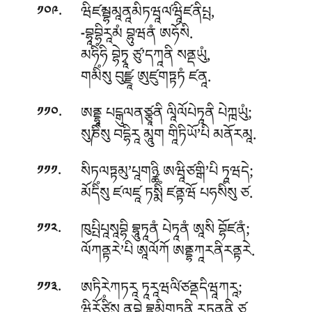
.
ཝིཛམྦྷམཱནཱམིཏཝཱལ༹ཝཱིཛནིཔྤ,
༡༠༩
བྷཱབྷིརཱམཾ བྷུཝནཾ ཨཧོསི.
-
མཧིཾཧི བྷེཏྭཱ ཙུ’དཀཱནི སནྡཡུཾ,
གམིཾསུ བུཛྫཱ ཨུཛུགཏྟཏཾ ཛནཱ.
.
ཨནྡྷཱ པངྒུལནཙྩཱནི ལཱིལོཔེཏཱནི པེཀྑཡུཾ;
༡༡༠
སུཎིཾསུ བདྷིརཱ མཱུག གཱིཏིཡོ’པི མནོརམཱ.
.
སིཏལཏྟམུ’པཱགཉྪི ཨཝཱིཙགྒི’པི ཏཱཝདེ;
༡༡༡
མོདིཾསུ ཛལཛཱ ཏསྨིཾ ཛནྟཝོ པཧསིཾསུ ཙ.
.
ཁུཔྤིཔཱསཱབྷི བྷཱུཏཱནཾ པེཏཱནཾ ཨཱསི བྷོཛནཾ;
༡༡༢
ལོཀནྟརེ’པི ཨཱལོཀོ ཨནྡྷཀཱརནིརནྟརེ.
.
ཨཏིརེཀཏརཱ ཏཱརཱཝལི༹ཙནྡདིཝཱཀརཱ;
༡༡༣