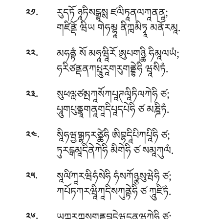
.
རུདཏོ ཉཱཏིསངྒྷསྶ ཛལིཏཱནལཀཱནནཱ;
༢༡
གཛིནྡོ ཝིཡ གེཧམྷཱ ནིཀྑམིཏྭཱ མནོརམཱ.
.
མཧནྟཾ སོ མཧཱཝཱིརོ ཨུཔགཉྪི ཧིམཱལཡཾ;
༢༢
ཧརིཙནྡནཀཔྤཱུརཱགརུགནྡྷེཧི ཝཱསིཏཾ.
.
སུཕལླཙམྤཀཱསོཀཔཱཊལཱིཏིལཀེཧི ཙ;
༢༣
པཱུགཔུནྣཱགནཱགཱདིཔཱདཔེཧི ཙ མཎྜིཏཾ.
.
སཱིཧཝྱགྒྷཏརཙྪེཧི ཨིབྷདཱིཔིཀཔཱིཧི ཙ;
༢༤
ཏུརངྒམཱདིནེཀེཧི མིགེཧི ཙ སམཱཀུལཾ.
.
སཱལི༹ཀཱརཝིཧཾསེཧི ཧཾསཀོཉྩསུཝེཧི ཙ;
༢༥
ཀཔོཏཀརཝཱིཀཱདིསཀུནྟེཧི ཙ ཀཱུཛིཏཾ.
.
༢༦