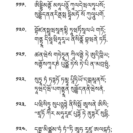
.
ཨིདྡྷིམནྟོ མཧཱཔཉྙོ ཀཱལདེཝལཏཱཔསོ;
༡༡༩
སུདྡྷོདནནརིནྡསྶ དྷཱིམཏོ སོ ཀུལཱུཔགོ.
.
བྷོཛནསྶཱཝསཱནམྷི ཏཱཝཏིཾསཱལཡཾ གཏོ;
༡༢༠
གནྟྭཱ དིཝཱཝིཧཱརཱཡ ནིསིནྣོ བྷཝནེ ཏཧིཾ.
.
ཚནཝེསཾ གཧེཏྭཱན ཀཱིལ༹ནྟེ ཏེ ཨུདིཀྑིཡ;
༡༢༡
སནྟོསཀཱརཎཾ པུཙྪི ཏེསཾ ཏེ’པི ན’མབྲཝུཾ.
.
སུཏྭཱ ཏཾ ཏཏྟཏོ ཏམྷཱ པཱིཏིཡོ’དགྒམཱནསོ;
༡༢༢
ཏཱཝདེཝོ’པགནྟྭཱན སུདྡྷོདནནིཝེསནཾ.
.
པཝིསིཏྭཱ སུཔཉྙཏྟེ ནིསིསྶོ ཨཱསནེ ཨིསི;
༡༢༣
‘‘ཛཱཏོ ཀིར མཧཱརཱཛ པུཏྟོ ཏེ ནུཏྟརོ སུདྷི.
.
དཊྚྛུ’མིཙྪཱམ’ཧཾ ཏཾ’’ཏི ཨཱཧ རཱཛཱ ཨལངྐཏཾ;
༡༢༤