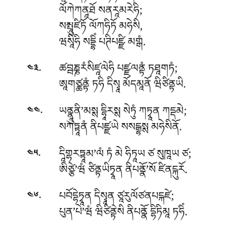
ལོཀེཀནཱཐོ སནརཱམརེཧི;
སམྤཱུཛིཏོ ལོཀཧིཏོ མཧེསི,
ཝསཱིཧི སདྡྷིཾ པཊིཔཛྫི མགྒཾ.
.
ཚབྦཎྞརཾསིཛཱལེཧི པཛྫལནྟཾ ཏཐཱགཏཾ;
༤༣
ཨཱགཙྪནྟཾ ཏཧི དིསྭཱ མོདམཱནོ ཝིཙིནྟཡི.
.
ཡནྣཱུནི’མསྶ དྷཱིརསྶ སེཏུཾ ཀཏྭཱན ཀདྡམེ;
༤༤
སཀཏྟཱནཾ ནིཔཛྫཡེ སསངྒྷསྶ མཧེསིནོ.
.
དཱིགྷརཏྟཱམ’ལཾ ཏཾ མེ ཧིཏཱཡ ཙ སུཁཱཡ ཙ;
༤༥
ཨིཙྩེ’ཝཾ ཙིནྟཡིཏྭཱན ནིཔནྣོ’སོ ཛིནངྐུརོ.
.
པབོདྷེཏྭཱན དིསྭཱན ཙཱརུལོཙནཔངྐཛེ;
༤༦
པུན’པེ’ཝཾ ཝིཙིནྟེསི ནིཔནྣོ དྷིཏིམཱ ཏཧིཾ.