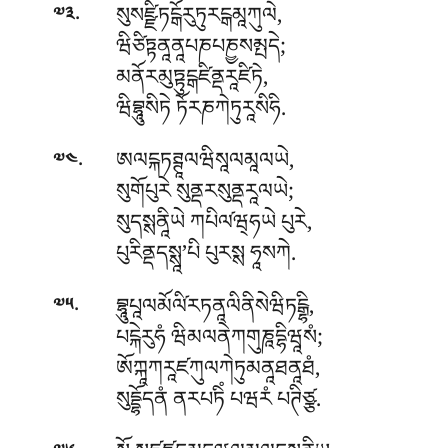
.
སུསཛྫིཏངྒོརུཏུརངྒམཱཀུལེ,
༧༣
ཝིཙིཏྟནཱནཱཔཎཔཎྱསམྤདེ;
མནོརམུཏྟུངྒཛིནྡརཱཛིཏེ,
ཝིབྷཱུསིཏེ ཏོརཎཀེཏུརཱསིཧི.
.
ཨལངྐཏཊྚཱལཝིསཱལམཱལཡེ,
༧༤
སུགོཔུརེ སུནྡརསུནྡརཱལཡེ;
སུདསྶནཱིཡེ ཀཔིལ༹ཝ྄ཧཡེ པུརེ,
པུརིནྡདསྶཱ’པི པུརསྶ ཧཱསཀེ.
.
བྷཱུཔཱལམོལི༹རཏནཱལིནིསེཝིཏངྒྷི,
༧༥
པངྐེརུཧཾ ཝིམལནེཀགུཎཱདྷིཝཱསཾ;
ཨོཀྐཱཀརཱཛཀུལཀེཏུམནཱཐནཱཐཾ,
སུདྡྷོདནཾ ནརཔཏིཾ པཝརཾ པཊིཙྩ.