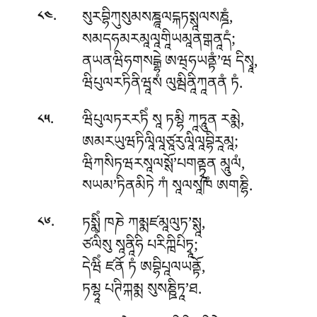
.
སུརབྷིཀུསུམསཎྜཱལངྐཏསྶཱལསཎྜཾ,
༨༤
སམདཧམརམཱལཱགཱིཡམཱནགྒནཱདཾ;
ནཡནཝིཧགསངྒྷེ ཨཝ྄ཧཡནྟཾ’ཝ དིསྭཱ,
ཝིཔུལརཏིནིཝཱསཾ ལུམྦིནཱིཀཱནནཾ ཏཾ.
.
ཝིཔུལཏརརཏིཾ སཱ ཏམྷི ཀཱཏཱུན རམྨེ,
༨༥
ཨམརཡུཝཏིལཱིལཱཙཱརུལཱིལཱབྷིརཱམཱ;
ཝིཀསིཏཝརསཱལསྶོ’པགནྟྭཱན མཱུལཾ,
སཡམ’ཏིནམིཏེ ཀཾ སཱལསཱཁཾ ཨགཎྷི.
.
ཏསྨིཾ ཁཎེ ཀམྨཛམཱལུཏ’སྶཱ,
༨༦
ཙལིཾསུ སཱནཱིཧི པརིཀྑིཔིཏྭཱ;
དེཝིཾ ཛནོ ཏཾ ཨབྷིཔཱལཡནྟོ,
ཏམྷཱ པཊིཀྐམྨ སུསཎྛིཏཱ’ཐ.