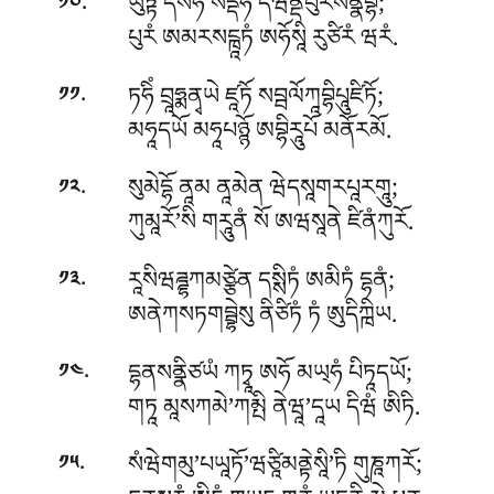
.
ཡུཏྟཾ དསཧི སདྡེཧི དེཝིནྡཔུརསནྣིབྷཾ;
༡༠
པུརཾ ཨམརསངྑཱཏཾ ཨཧོསཱི རུཙིརཾ ཝརཾ.
.
ཏཧིཾ བྲཱཧྨནྭཡེ ཛཱཏོ སབྦལོཀཱབྷིཔཱུཛིཏོ;
༡༡
མཧཱདཡོ མཧཱཔཉྙོ ཨབྷིརཱུཔོ མནོརམོ.
.
སུམེདྷོ ནཱམ ནཱམེན ཝེདསཱགརཔཱརགཱུ;
༡༢
ཀུམཱརོ’སི གརཱུནཾ སོ ཨཝསཱནེ ཛིནཾཀུརོ.
.
རཱསིཝཌྜྷཀམཙྩེན དསྶིཏཾ ཨམིཏཾ དྷནཾ;
༡༣
ཨནེཀསཏགབྦྷེསུ ནིཙིཏཾ ཏཾ ཨུདིཀྑིཡ.
.
དྷནསནྣིཙཡཾ ཀཏྭཱ ཨཧོ མཡ྄ཧཾ པིཏཱདཡོ;
༡༤
གཏཱ མཱསཀམེ’ཀམྤི ནེཝཱ’དཱཡ དིཝཾ ཨིཏི.
.
སཾཝེགམུ’པཡཱཏོ’ཝཙཱིམནྟེསཱི’ཏི གུཎཱཀརོ;
༡༥