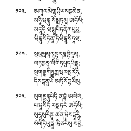
.
ཨཀཱལམེགྷཔྤིཡསངྒམེན,
༡༠༣
མཧཱིཝདྷཱུ སོམྨཏམཱ ཨཧོསི;
མརཱུཧི ཝསྶཱཔིཏནེཀཔུཔྥ,
ཝིབྷཱུསིཏེནཱ’ཏིཝིབྷཱུསིཏཱཝ.
.
སུཕུལླམཱལཱབྷརཎཱབྷིརཱམཱ,
༡༠༤
ལཏངྒནཱ’ལིཾགིཏཔཱདཔིནྡཱ;
སུགནྡྷཀིཉྫཀྑཝརམྦརེཧི,
དིསངྒནཱཡོ ཨཏིསོབྷཡིཾསུ.
.
སུགནྡྷདྷཱུཔེཧི ནབྷཾ ཨསེསཾ,
༡༠༥
པཝཱསིཏཾ རམྨཏརཾ ཨཧོསི;
སུརཱསུརིནྡཱ ཚནཝེསདྷཱརཱི,
སཾགཱིཏིཡུཏྟཱ ཝིཙརིཾསུ སབྦེ.