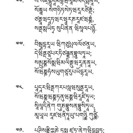
.
སོ སཛ྄ཛྷུདཱམདྷཝལཱམལདསྶནཱིཡ,
༧༦
སོཎྜཱཡ སཾགཧིཏསེཏཝརཱརཙིནྡཾ;
ཙནྡཱཝདཱཏཝརཝཱརཎརཱཛཝཎྞཾ,
སནྡསྶཡིཏྭ སུཔིནེན ཝིསཱལཔཉྙོ.
.
བིམྦཱདྷརཱཡ ཝིཀཙུཔྤལལོཙནཱཡ,
༧༧
དེཝིནྡཙཱཔརཏིཙཌྜྷནབྷཱུལཏཱཡ;
སམྤུཎྞསོམྨཝིམལིནྡུཝརཱནནཱཡ,
སོཝཎྞཧཾསཡུགཙཱརུཔཡོདྷརཱཡ.
.
པཱདཱརཝིནྡཀརཔལླཝསུནྡརཱཡ,
༧༨
སོཝཎྞཝཎྞཏནུཝཎྞཝིརཱཛིཏཱཡ;
སཱིལཱདིནེཀ གུཎབྷཱུསནབྷཱུསིཏཱཡ,
མཱཡཱཡ རཱཛཝནིཏཱཡུ’པགཉྪི ཀུཙྪིཾ.
.
པཊིསནྡྷིཀྑཎེ ཏསྶ ཛཱཏཱ’ནེཀཝིདྷབྦྷུཏཱ;
༧༩