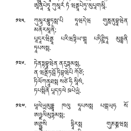
ཨཱནཱཔེཏྭཱ ཀུམཱརཾ ཏཾ ཝནྡཱཔེཏུ’མུཔཱགམཱི.
.
ཀུམཱརབྷཱུཏསྶ’པི ཏཱཝདེཝ གུཎཱནུབྷཱཝེན
༡༢༥
མནོརམཱནི;
པཱདཱརཝིནྡཱ པརིཝཏྟིཡ’གྒཱ པཏིཊྛིཏཱ མུདྡྷནི
ཏཱཔསསྶ.
.
ཏེནཏྟབྷཱཝེན ནརུཏྟམསྶ,
༡༢༦
ན ཝནྡིཏབྦོ ཏིབྷཝེཔི ཀོཙི;
ཏིལོཀནཱཐསྶ སཙེ ཧི སཱིསཾ,
ཏཔསྶིནོ པཱདཏལེ ཋཔེཡྻཾ.
.
ཕཱལེཡྻམུདྡྷཱ ཁལུ ཏཱཔསསྶ པགྒཡ྄ཧ སོ
༡༢༧
ཨཉྫལིམུཏྟམསྶ;
ཨཊྛཱསི དྷཱིརསྶ གུཎཎྞཝསྶ