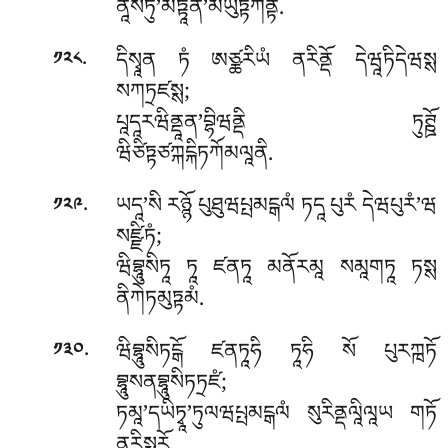
ནཱསེཏུ’མཏྟཱན’མཡུཏྟཀནྟི.
.
དིསྭཱན ཏཾ ཨཙྪརིཡཾ ནརིནྡོ དེཝཱཏིདེཝསྶ
༡༢༨
སཀཏྲཛསྶ;
པཱདཱརཝིནྡཱན’བྷིཝནྡི ཏུཊྛོ
ཝིཙིཏྟཙཀྐངྐིཏཀོམལཱནི.
.
ཡདཱ’སི རཉྙོ པུཐུཝཔྤམངྒལཾ ཏདཱ པུརཾ དེཝཔུརཾ’ཝ
༡༢༩
སཛྫིཏཾ;
ཝིབྷཱུསིཏཱ ཏཱ ཛནཏཱ མནོརམཱ སམཱགཏཱ ཏསྶ
ནིཀེཏམུཏྟམཾ.
.
ཝིབྷཱུསིཏངྒོ ཛནཏཱཧི ཏཱཧི སོ པུརཀྑཏོ
༡༣༠
བྷཱུསནབྷཱུསིཏཏྲཛཾ;
ཏམཱ’དཡིཏྭཱ’ཏུལཝཔྤམངྒལཾ སུརིནྡལཱིལཱཡ གཏོ