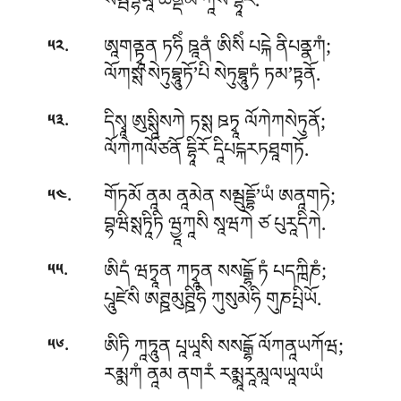
སམྦོདྷིཡཱ ཚནྡམ’ཀཱསི དྷཱིརོ.
.
ཨཱགནྟྭཱན ཏཧིཾ ཋཱནཾ ཨིསིཾ པངྐེ ནིཔནྣཀཾ;
༥༢
ལོཀསྶ སེཏུབྷཱུཏོ’པི སེཏུབྷཱུཏཾ ཏམ’ཏྟནོ.
.
དིསྭཱ ཨུསྶཱིསཀེ ཏསྶ ཋཏྭཱ ལོཀེཀསེཏུནོ;
༥༣
ལོཀེཀལོཙནོ དྷཱིརོ དཱིཔངྐརཏཐཱགཏོ.
.
གོཏམོ ནཱམ ནཱམེན སམྦུདྡྷོ’ཡཾ ཨནཱགཏེ;
༥༤
བྷཝིསྶཏཱིཏི ཝྱཱཀཱསི སཱཝཀེ ཙ པུརཱདིཀེ.
.
ཨིདཾ ཝཏྭཱན ཀཏྭཱན སསངྒྷོ ཏཾ པདཀྑིཎཾ;
༥༥
པཱུཛེསི ཨཊྛམུཊྛིཧི ཀུསུམེཧི གུཎཔྤིཡོ.
.
ཨིཏི ཀཱཏཱུན པཱཡཱསི སསངྒྷོ ལོཀནཱཡཀོཝ;
༥༦
རམྨཀཾ ནཱམ ནགརཾ རམྨཱརཱམཱལཡཱལཡཾ