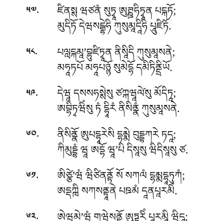
.
ཛིནསྶ ཝཙནཾ སུཏྭཱ ཨུཊྛཧིཏྭཱན པངྐཏོ;
༥༧
མུདིཏོ དེཝསངྒྷེཧི ཀུསུམཱདཱིཧི པཱུཛིཏོ.
.
པལླངྐམཱ’བྷུཛིཏྭཱན ནིསཱིདི ཀུསུམཱསནེ;
༥༨
མཧཱཏཔོ མཧཱཔཉྙོ སུམེདྷོ དམིཏིནྡྲིཡོ.
.
དེཝཱ དསསཧསྶེསུ ཙཀྐཝཱལེ༹སུ མོདིཏཱ;
༥༩
ཨབྷིཏྭཝིཾསུ ཏཾ དྷཱིརཾ ནིསིནྣཾ ཀུསུམཱསནེ.
.
ནིསིནྣོ ཨུཔདྷཱརེསི དྷམྨེ བུདྡྷཀརེ ཏདཱ;
༦༠
ཀིམུདྡྷཾ ཝཱ ཨདྷོ ཝཱ’པི དིསཱསུ ཝིདིསཱསུ ཙ.
.
ཨིཙྩེ’ཝཾ ཝིཙིནནྟོ སོ སཀལཾ དྷམྨདྷཱཏུཀཾ;
༦༡
ཨདྡཀྑི སཀསནྟཱནེ པཋམཾ དཱནཔཱརམིཾ.
.
ཨེཝམེ’ཝཾ གཝེསནྟོ ཨུཏྟརིཾ པཱརམཱི ཝིདཱུ;
༦༢