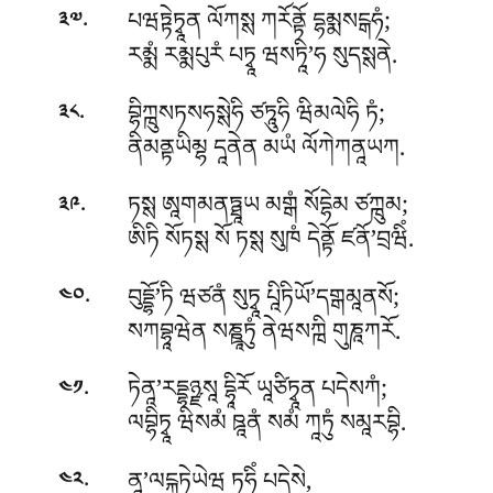
.
པཝཏྟེཏྭཱན ལོཀསྶ ཀརོནྟོ དྷམྨསངྒཧཾ;
༣༧
རམྨཾ རམྨཔུརཾ པཏྭཱ ཝསཏཱི’ཧ སུདསྶནེ.
.
བྷིཀྑུསཏསཧསྶེཧི ཙཏཱུཧི ཝིམལེཧི ཏཾ;
༣༨
ནིམནྟཡིམྷ དཱནེན མཡཾ ལོཀེཀནཱཡཀ.
.
ཏསྶ ཨཱགམནཏྠཱཡ མགྒཾ སོདྷེམ ཙཀྑུམ;
༣༩
ཨིཏི སོཏསྶ སོ ཏསྶ སུཁཾ དེནྟོ ཛནོ’བྲཝིཾ.
.
བུདྡྷོ’ཏི ཝཙནཾ སུཏྭཱ པཱིཏིཡོ’དགྒམཱནསོ;
༤༠
སཀབྷཱཝེན སཎྛཱཏུཾ ནེཝསཀྑི གུཎཱཀརོ.
.
ཏེནཱ’རདྡྷཉྫསཱ དྷཱིརོ ཡཱཙིཏྭཱན པདེསཀཾ;
༤༡
ལབྷིཏྭཱ ཝིསམཾ ཋཱནཾ སམཾ ཀཱཏུཾ སམཱརབྷི.
.
ནཱ’ལངྐཏེཡེཝ ཏཧིཾ པདེསེ,
༤༢