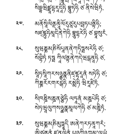
ཡཀྑརཀྑསགནྡྷབྦདེཝདཱནཝཀེཧི ཙ;
སིདྡྷཝིཛྫཱདྷརཱདཱིཧི བྷཱུཏེཧི ཙ ནིསེཝིཏཾ.
.
མནོསཱིལིནྡནཱིལོརུཙཱརུཔབྦཏཔནྟིཧི;
༢༧
སཛ྄ཛྷུཧེམཱདིནེཀེཧི བྷཱུདྷརེཧི ཙ བྷཱསུརཾ.
.
སུཝཎྞམཎིསོཔཱནནེཀཏིཏྠསརེཧི ཙ;
༢༨
སོབྷིཏཾ ཏཏྠ ཀཱིལ༹ནྟནེཀདེཝངྒནཱཧི ཙ.
.
སཱིཏསཱིཀརསཉྪནྣནིཛ྄ཛྷརཱནཾ སཏེཧི ཙ;
༢༩
ཀིཎྞརོརགརངྒེཧི རམྨེཧི ཝིརཱཛིཏཾ.
.
སིཁཎྜིསཎྜནཙྩེཧི ལཏཱནཾ མཎྜཔེཧི ཙ;
༣༠
སེཏཝཱལུཀསཉྪནྣམཱལཀེཧི ཙ མཎྜིཏཾ.
.
སུཝཎྞམཎིམུཏྟཱདི ཨནེཀརཏནཱཀརཾ;
༣༡