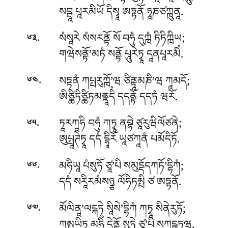
སབྦཱ པཱརམིཡོ དིསྭཱ ཨཏྟནོ ཉཱཎཙཀྑུནཱ.
.
སཾསཱརེ སཾསརནྟོ སོ བཧུཾ དུཀྑཾ ཏིཏིཀྑིཡ;
༦༣
གཝེསནྟོ’མཏཾ སནྟོ པཱུརེཏྭཱ དཱནཔཱརམིཾ.
.
སཏྟནཾ ཀཔྤརུཀྑོ’ཝ ཙིནྟཱམཎི’ཝ ཀཱམདོ;
༦༤
ཨིཙྪིཏིཙྪིཏམནྣཱདིཾ དདནྟོ དདཏཾ ཝརོ.
.
ཏཱརཀཱཧི བཧུཾ ཀཏྭཱ ནབྷེ ཙཱརུཝིལོཙནེ;
༦༥
ཨུཔྤཱཊེཏྭཱ དདཾ དྷཱིརོ ཡཱཙཀཱནཾ པམོདིཏོ.
.
མཧིཡཱ པཾསུཏོ ཙཱ’པི སམུདྡོདཀཏོ’དྷིཀཾ;
༦༦
དདཾ སརཱིརམཾསཉྩ ལོཧིཏམྤི ཙ ཨཏྟནོ.
.
མོལིནཱ’ལངྐཏེ སཱིསེ’དྷིཀཾ ཀཏྭཱ སིནེརུཏོ;
༦༧
ཀམྤཡིཏྭཱ མཧིཾ དེནྟོ སུཏེ ཙཱ’པི སཀངྒཏཱཝ.