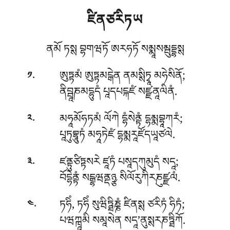
ཛིནཙརིཏཡ
ནམོ ཏསྶ བྷགཝཏོ ཨརཧཏོ སམྨཱསམྦུདྡྷསྶ
.
ཨུཏྟམཾ ཨུཏྟམངྒེན ནམསྶིཏྭཱ མཧེསིནོ;
༡
ནིབྦཱཎམདྷུདཾ པཱདཔངྐཛཾ སཛྫནཱལིནཾ.
.
མཧཱམོཧཏམཾ ལོཀེ དྷཾསེནྟཾ དྷམྨབྷཱཀརཾ;
༢
པཱཏུབྷཱུཏཾ མཧཱཏེཛཾ དྷམྨརཱཛོདཡཱཙལེ.
.
ཛནྟུཙིཏྟསརེ ཛཱཏཾ པསཱདཀུམུདཾ སདཱ;
༣
བོདྷེནྟཾ སངྒྷཝནྡཉྩ སིལོརུཀིརཎུཛྫལཾ.
.
ཏཧིཾ, ཏཧིཾ སུཝིཏྠིཎྞཾ ཛིནསྶ ཙརིཏཾ ཧིཏཾ;
༤
པཝཀྑཱམི སམཱསེན སདཱ’ནུསྶརཎཏྠིཀོ.