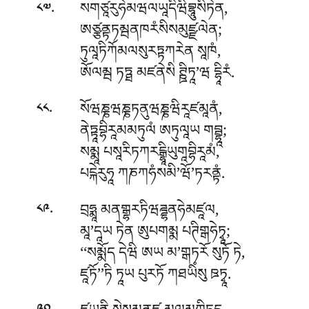
.
སགཙཱརུཧེམཝལཡཱདིཝིབྷཱུསིཏེན,
༨༧
ཨཙྩནྟཏམྦནཁརཾསིསམུཛྫལེན;
ཏུལཱཏིཀོམལསུརཏྟཀརེན སཱཁཾ,
ཨོལམྦ ཏཏྠ མཛནེསི ཊྛིཏཱ’ཝ དྷཱིརཾ.
.
སོཝཎྞཝཎྞཏནུཝཎྞཝིརཱཛམཱནཾ,
༨༨
ནེཏྟཱབྷིརཱམམཏུལཾ ཨཏུལཱཡ གབྦྷཱ;
སམྨཱ པསཱརིཏཀརངྒྷཱིཡུགཱབྷིརཱམཾ,
པངྐེརུཧཱ ཀཎཀཧཾསམི’ཝོ’ཏརནྟཾ.
.
བྲཧྨཱ མནགྒྷརཏིཝཌྜྷནཧེམཛཱལ,
༨༩
མཱ’དཱཡ ཏེན ཨུཔགམྨ པཊིགྒཧེཏྭཱ;
‘‘སམྨོད དེཝི ཨཡ མ’གྒཏརོ སུཏོ ཏེ,
ཛཱཏོ’’ཏི ཏཱཡ པུརཏོ ཀཐཡིཾསུ ཋཏྭཱ.