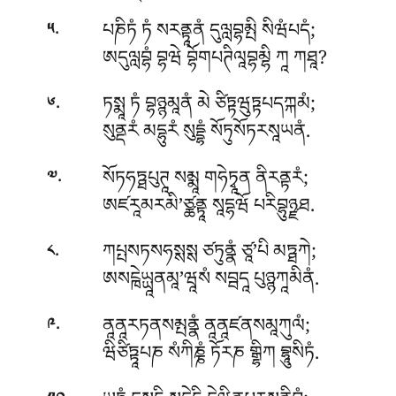
.
པཎིཏཾ ཏཾ སརནྟཱནཾ དུལླབྷམྤི སིཝཾཔདཾ;
༥
ཨདུལླབྷཾ བྷཝེ བྷོགཔཊིལཱབྷམྷི ཀཱ ཀཐཱ?
.
ཏསྨཱ ཏཾ བྷཉྙམཱནཾ མེ ཙིཏྟཝུཏྟཔདཀྐམཾ;
༦
སུནྡརཾ མདྷུརཾ སུདྡྷཾ སོཏུསོཏརསཱཡནཾ.
.
སོཏཧཏྠཔུཊཱ སམྨཱ གཧེཏྭཱན ནིརནྟརཾ;
༧
ཨཛརཱམརམི’ཙྪནྟཱ སཱདྷཝོ པརིབྷུཉྫཐ.
.
ཀཔྤསཏསཧསྶསྶ ཙཏུནྣཾ ཙཱ’པི མཏྠཀེ;
༨
ཨསངྑེཡྻཱནམཱ’ཝཱསཾ སབྦདཱ པུཉྙཀཱམིནཾ.
.
ནཱནཱརཏནསམྤནྣཾ ནཱནཱཛནསམཱཀུལཾ;
༩
ཝིཙིཏྟཱཔཎ སཾཀིཎྞཾ ཏོརཎ གྒྷིཀ བྷཱུསིཏཾ.