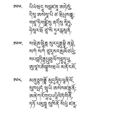
.
པིཡཾཝདཱ སབྦཛནཱ ཨཧེསུཾ,
༡༠༦
དིསཱ ཨསེསཱ’པི ཙ ཝིཔྤསནྣཱ;
གཛཱ’ཏིགཛྫིཾསུ ནདིཾསུ སཱིཧཱ,
ཧེསཱརཝོ ཙཱ’སི ཏུརངྒམཱནཾ.
.
སཝེཎུཝཱིཎཱ སུརདུནྡུབྷཱི ནབྷེ,
༡༠༧
སཀཾ སཀཾ ཙཱརུསརམྤམོཙཡུཾ;
སཔབྦཏིནྡཔྤུཐུལོཀདྷཱཏུཡཱ,
ཨུལཱ༹རཨོབྷཱསཝཡོ མནོརམོ.
.
མནུཉྙགནྡྷོ མུདུསཱིཏལཱནིལོ,
༡༠༨
སུཁཔྤདཾ ཝཱཡི ཨསེསཛནྟུནོ;
ཨནེཀརོགཱདུཔཔཱིལི༹ཏཾགིནོ,
ཏཏོ པམུཏྟཱ སུཁིནོ སིཡུཾ ཛནཱ.