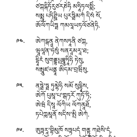
ཙཀྐངྐིཏོརུཙརཎེཧི མཧཱིཏལསྨིཾ;
སམྨཱ པཏིཊྛིཡ པུརཏྠིམཀཾ དིསཾ སོ,
ཨོལོཀཡིཏྠ ཀམལཱཡཏལོཙནེཧི.
.
ཨེཀངྒནཱ ནེཀསཏཱནི ཙཀྐ,
༩༤
ཝཱལཱ༹ན’ཧེསུཾ སནརཱམརཱ’ཐ;
དྷཱིརཾ སུགནྡྷཔྤབྷཱུཏཱིཧི ཏེསུ,
སམྤཱུཛཡནྟཱ ཨིདམ’བྲཝིཾསུ.
.
ནཏྠེ’ཏྠ ཏུམྷེཧི སམོ སུདྷཱིས,
༩༥
ཨེཀོ པུམཱ’པ’གྒཏརོ ཀུཏོ’ཏི;
ཨེཝཾ དིསཱ ལོཀིཡ ལོཀནཱཐོ,
ཏཔེཀྑམཱནོ སདིས’མྤི ཨེཀཾ.
.
ཨུཏྟརཱ’བྷིམུཁོ སཏྟཔདཾ གནྟྭཱ ཀཐེསི’དཾ,
༩༦