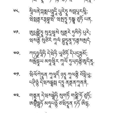
.
སཱིལནེཀྐམྨཔཉྙཱདཱི པཱུརེཏྭཱ སབྦཔཱརམཱི;
༦༨
ཝེསྶནྟརཏྟབྷཱཝེ’ ཝམྤཏྭཱ ཏམྦྷཱ ཙུཏོ པན.
.
ཨུཔྤཛྫིཏྭཱ སུརཱཝཱསེ སུནྡརེ ཏུསིཏེ པུརེ;
༦༩
ཝསནྟོ སུཙིརཾ ཀཱལཾ བྷུཏྭཱནཱ’ཏནྟསམྤདཾ.
.
ཀཏཉྫལཱིཧི དེཝེཧི ཡཱཙིཏོ དིཔདུཏྟམོ;
༧༠
སམྦོདྷཱཡ མཧཱཝཱིར ཀཱལོ ཏུཡ྄ཧནྟིཨཱདིནཱ.
.
ཝིལོཀེཏྭཱན ཀཱལཱདིཾ ཉཏྭཱ ཀཱལནྟི བོདྷིཡཱ;
༧༡
པཊིཉྙཾ དེཝསངྒྷསྶ དཏྭཱ ནནྡནཀཱནནཾ.
.
གནྟྭཱན དེཝསངྒྷེཧི སུགཏིཾ གཙྪི’ཏོ ཙུཏོ;
༧༢
ཨབྷིཏྠུཏོ མཧཱཔཉྙོ ཙཝིཏྭཱན ཏཏོ ཨིདྷ.