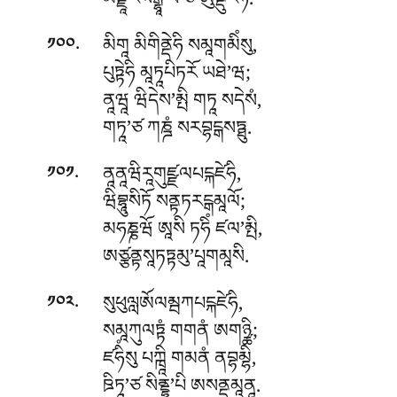
མཛྫཱརསངྒྷཱ’པི ཙ ཨུནྡུརེཧི.
.
མིགཱ མིགིནྡེཧི སམཱགམིཾསུ,
༡༠༠
པུཏྟེཧི མཱཏཱཔིཏརོ ཡཐེ’ཝ;
ནཱཝཱ ཝིདེས’མྤི གཏཱ སདེསཾ,
གཏཱ’ཙ ཀཎྜཾ སརབྷངྒསཏྠུ.
.
ནཱནཱཝིརཱགུཛྫལཔངྐཛེཧི,
༡༠༡
ཝིབྷཱུསིཏོ སནྟཏརངྒམཱལོ;
མཧཎྞཝོ ཨཱསི ཏཧིཾ ཛལ’མྤི,
ཨཙྩནྟསཱཏཏྟམུ’པཱགམཱསི.
.
སུཕུལླཨོལམྦཀཔངྐཛེཧི,
༡༠༢
སམཱཀུལཏྟཾ གགནཾ ཨགཉྪི;
ཛཧིཾསུ པཀྑཱི གམནཾ ནབྷམྷི,
ཋིཏཱ’ཙ སིནྡྷཱུ’པི ཨསནྡམཱནཱ.