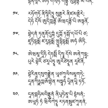
དྷནསཱརཾ ཨིཧཾ གཡ྄ཧ གནྟུཾ ཡུཏྟནྟི མེ པན.
.
རཧོགཏོ ནིསཱིདིཏྭཱ སུནྡརེ ནིཛམནྡིརེ;
༡༦
དེཧེ དོསོ ཨུདིཀྑནྟོ ཨོཝདནྟོ’པི ཨཏྟནོ.
.
བྷེདནཾ ཏནུནོདུཀྑཾ དུཀྑོ ཏསྶོ’དཡོ’པི ཙ;
༡༧
ཛཱཏིདྷམྨོ ཛརཱདྷམྨོ ཝྱཱདྷིདྷམྨོ ཨཧཾ ཨིཏི.
.
ཨེཝམཱ’དཱིཧི དེཧསྨིཾ དིསྭཱ དོསེ ཨནེཀདྷཱ;
༡༨
པུརེ བྷེརིཾ ཙརཱཔེཏྭཱ ཨཱརོཙེཏྭཱན རཱཛིནོ.
.
བྷེརིནཱདསུགནྡྷེན ཡཱཙཀཱལིསམཱགཏེ;
༡༩
དཱནཀིཉྫཀྑཨོགྷེན སཏྟཱཧཾ པཱིནཡཱི ཏཏོ.
.
དཱནགྒཧིམབིནྡཱུནཾ ནིཔཱཏེནཱ’པི དྷཾསནཾ;
༢༠
ཨཡཱཏཾ ཏཾ ཝིལོཀེཏྭཱ རཏནམྦུཛཀཱནནཾ.