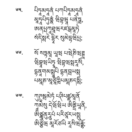
.
པིཏཱམཧཱནཾ པཀཔིཏཱམཧཱནཾ
༦༥
མཱཏཱཔིཏུནྣཾ ཝིབྷཝཱ པནེཏྠ,
ཨནཔྤཀཱཐཱཝརཛངྒམཱཏེ
སཾདིསྶརེ དྷཱིར སུམེདྷཝིཔྤ;
.
སོ སཏྟམཱ ཡཱཝ པཝེཎིཝཊྚཱ
༦༦
ཝིབྷཱཝཡིཏྭཱ ཝིབྷཝསྶརཱསིཾ,
དྷནཱགམསྶཱཔི དྷནབྦཡསྶ
པམཱཎ’མཱཙཱིཀྑིཔམཱཎདསྶིཾ;
.
ཀུཊུམྦམེཏཾ པཊིཔཛྫམཱནོ
༦༧
ཀཱམེསུ དེཝོཝིཡ ཨིནྡྲིཡཱནི,
ཨིཙྪཱནུརཱུཔཾ པརིཙཱརཡསྶུ
ཨིཙྩེཝ མཱརོཙཡི རཱསིཝཌྜྷོ;