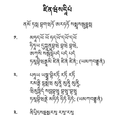
ཛིནཝཾསདཱིཔཾ
ནམོ ཏསྶ བྷགཝཏོ ཨརཧཏོ སམྨཱསམྦུདྡྷསྶ
.
མཧཱདཡོ ཡོ ཧདཡོ’དཡོ’དཡོ
༡
ཧིཏཱཡ དུཀྑཱནུབྷཝེ བྷཝེ བྷཝེ,
ཨཀཱསི སམྦོདྷིཔདཾ པདཾ པདཾ
ཏམཱབྷིཝནྡཱམི ཛིནཾ ཛིནཾ ཛིནཾ; (ཡམཀབནྡྷནཾ)
.
པཧཱཡ ཡཏྠཱ’བྷིརཏིཾ རཏིཾ རཏིཾ
༢
རམནྟི དྷམྨེཝ མུནཱི མུནཱི མུནཱི,
ཝིམུཏྟིདཾ སབྦབྷཝཱ བྷཝཱ’བྷཝཱ
ཏམཱབྷིཝནྡེ མཧིཏཾ ཧིཏཾ ཧིཏཾ; (ཡམཀབནྡྷནཾ)
.
ནིཔཱིཏསདྡྷམྨརསཱ རསཱ’རསཱ
༣