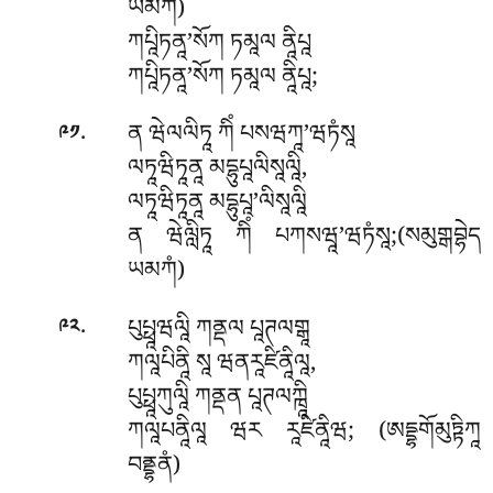
ཡམཀཾ)
ཀཔཱིཏནཱ’སོཀ ཏམཱལ ནཱིཔཱ
ཀཔཱིཏནཱ’སོཀ ཏམཱལ ནཱིཔཱ;
.
ན ཝེལལིཏཱ ཀིཾ པསཝཀཱ’ཝཏཾསཱ
༩༡
ལཏཱཝིཏཱནཱ མདྷུཔཱལིསཱལཱི,
ལཏཱཝིཏཱནཱ མདྷུཔཱ’ལིསཱལཱི
ན ཝེལླིཏཱ ཀིཾ པཀསཝཱ’ཝཏཾསཱ;(སམུགྒབྷེད
ཡམཀཾ)
.
པུཔྥཱཝལཱི ཀནྡལ པཱཊལགྒཱ
༩༢
ཀལཱཔིནཱི སཱ ཝནརཱཛིནཱིལཱ,
པུཔྥཱཀུལཱི ཀནྡན པཱཊལཀྑཱི
ཀལཱཔནཱིལཱ ཝར རཱཛིནཱིཝ; (ཨདྡྷགོམུཏྟིཀཱ
བནྡྷནཾ)