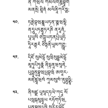
ན ཀེཝལཾ ཀོམལགཎྜབྷཱགཾ
མནམྤི ཐཱིནཾ མལིནཱིཀརིཏྠ;
.
ཏནྡེབྷཝཎྞཱཡཏན’ཎྞཝམྷི
༥༠
ནརཱུཔཏཎྷཱཏརཎི ནརཱནཾ,
པཱཡཱསི ཙཀྑཱཡཏནཔྤིཡཱཧི
ཏཱིརནྟརཾ ཙིཏྟནིཡཱམཀཊྛཱ;
.
དྭིཛོ སུམེདྷོ སུཝིསུདྡྷམེདྷོ
༥༡
མཱཏཱཔིཏུནྣཾ ནིདྷནཱཝསཱནེ,
པུཉྙཱནུབྷཱཝཔྤབྷཝཾ ཨགཱར-
མཛ྄ཛྷཱཝསཾ ཀཱམསུཁཾ’ནུབྷུཉྫཱི;
.
ནིསཛྫ པཱསཱདཏལེ’ཀདཱ སོ
༥༢
པལླངྐམཱདྷཱཡ རཧོགཏོཝ,