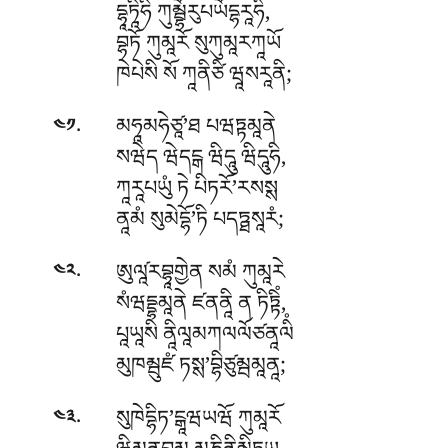
དྷཱཏཱིཧི ཀུམྦྷོརུཔཡོདྷརཱཧི,
བྷཏོ ཀུམཱརོ སུཀུམཱརཀཱཡོ
ཁེཔེསི སོ ཀཱནིཙི ཝཱསརཱནི;
.
མཧཱམཧེཙཱ’ཐ པཝཏྟམཱནེ
༤༡
སཝེད ཝེདངྒ ཝིདཱུ ཝིདཱུཧི,
ཀཱརཱཔཡུཾ ཏེ པིཏརོ’རསསྶ
ནཱམཾ སུམེདྷོ’ཏི པདཏྠསཱརཾ;
.
ཨུལཱ༹རབྷཱགྱེན སམཾ ཀུམཱརེ
༤༢
སཾཝདྡྷམཱནེ ཛནནཱི ན ཏིཏྟིཾ,
པཱཡཱསི ནཱིལཱམཀལལོཙནཱལིཾ
མུཁམྦུཛཾ ཏསྶ’བྷིཙུམྦམཱནཱ;
.
སུཁེདྷིཏ’ངྒཱཝཡཝོ ཀུམཱརོ
༤༣