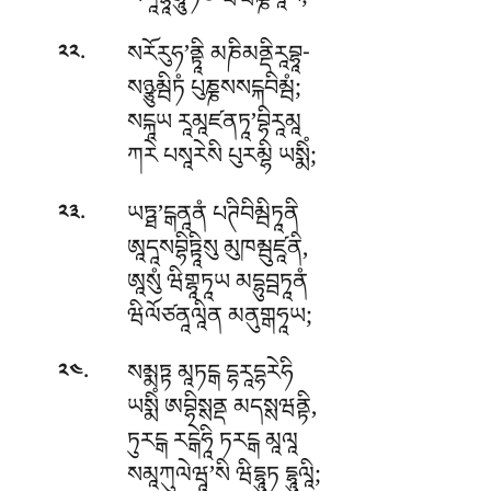
སོཀཱབྷཱིབྷཱུཏཾཙ ཝིཝཎྞམཱཔ;
.
སརོརུཧ’ནྟཱི མཎིམནྡིརཱབྷཱ-
༢༢
སཉྩུམྦིཏཾ པུཎྞསསངྐབིམྦཾ;
སངྐཱཡ རཱམཱཛནཏཱ’བྷིརཱམཱ
ཀརེ པསཱརེསི པུརམྷི ཡསྨིཾ;
.
ཡཏྠ’ངྒནཱནཾ པཊིབིམྦིཏཱནི
༢༣
ཨཱདཱསབྷིཏྟཱིསུ མུཁམྦུཛཱནི,
ཨཱསུཾ ཝིགྷཱཏཱཡ མདྷུབྦཏཱནཾ
ཝིལོཙནཱལཱིན མནུགྒཧཱཡ;
.
སམྨཏྟ མཱཏངྒ དྷརཱདྷརེཧི
༢༤
ཡསྨིཾ ཨབྷིསྶནྡ མདསྶཝནྟི,
ཏུརངྒ རངྒེཧཱི ཏརངྒ མཱལཱ
སམཱཀུལེཝཱ’སི ཝིདྷཱུཏ དྷཱུལཱི;