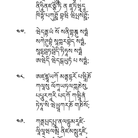
ནིཧཱིནཛཙྩོ’ཏི ན ཛཱཏིཝཱདཱ
ཁིཏྟོ’པཀུཊྛོ བྷཝི ཝིཔྤསེཊྛོ;
.
ཝེདནྟཡཾ སོ སནིགྷཎྚུ སཏྠཾ
༤༧
སཀེཊུབྷཾ སཱཀྑརབྷེད སཏྠཾ,
སཱདྷབྦཏབྦེདི’ཏིཧཱས སཏྠཾ
ཨཝེདི ཝེདངྒཡུཏཾ པ སཏྠཾ;
.
ཨཛ྄ཛྷཱཡཀོ མནྟདྷརོ པཝཱིཎོ
༤༨
ཀལཱསུ ལོཀཱཡཏལཀྑཎེསུ,
པཔཱུརཀཱརི པདཀོ ཀཝཱིནཾ
ཏེཏཱ’སི ཝེཡྻཱཀརཎོ གཎིསོ;
.
ཀནྡཔྤདཔྤཱ’ནལདྷུམརཱཛི-
༤༩
ལཱིལཱཝལམྦི ནིཛམསྶུརཱཛི,