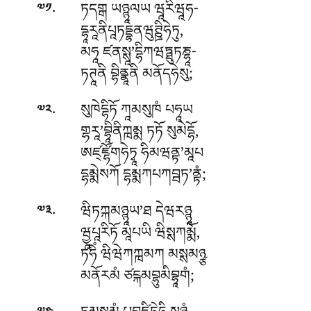
.
ཏདགྒ ཡཉྙཱལཡ ཝཱརིཝཱཧ-
༧༡
དྷཱརཱནིཔཱཏདྡྷནཝུཊྛིཧེཏུ,
མཧཱ ཛནསྶཱ’དྷིཀཝཏྠུཏཎྷཱ-
ཏཊཱནི བྷིནྣཱནི མནོདཧེསུ;
.
སུཁེདྷིཏོ ཀཱམསུཁཾ པཧཱཡ
༧༢
གྷརཱ’བྷཱིནིཀྑམྨ ཏཏོ སུམེདྷོ,
ཨཛ྄ཛྷོགཧེཏྭཱ ཧིམཝནྟ’མཱཔ
དྷམྨེསཀོ དྷམྨཀཔཀབྦཏ’ནྟཾ;
.
ཝིཏཀྐམཉྙཱཡ’ཐ དེཝརཉྙཱ
༧༣
ཝྱཱཔཱརིཏོ མཱཔཡི ཝིསྶཀམྨོ,
ཏཧིཾ ཝིཝེཀཀྑམཀ མསྶམཉྩ
མནོརམཾ ཙངྐམབྷུམིབྷཱགཾ;