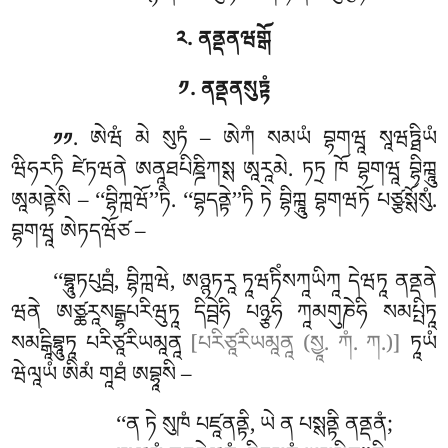
༢. ནནྡནཝགྒོ
༡. ནནྡནསུཏྟཾ
. ཨེཝཾ
མེ སུཏཾ – ཨེཀཾ སམཡཾ བྷགཝཱ སཱཝཏྠིཡཾ
༡༡
ཝིཧརཏི ཛེཏཝནེ ཨནཱཐཔིཎྜིཀསྶ
ཨཱརཱམེ. ཏཏྲ ཁོ བྷགཝཱ བྷིཀྑཱུ
ཨཱམནྟེསི – ‘‘བྷིཀྑཝོ’’ཏི. ‘‘བྷདནྟེ’’ཏི ཏེ བྷིཀྑཱུ བྷགཝཏོ པཙྩསྶོསུཾ.
བྷགཝཱ ཨེཏདཝོཙ –
‘‘བྷཱུཏཔུབྦཾ, བྷིཀྑཝེ, ཨཉྙཏརཱ ཏཱཝཏིཾསཀཱཡིཀཱ དེཝཏཱ ནནྡནེ
ཝནེ ཨཙྪརཱསངྒྷཔརིཝུཏཱ དིབྦེཧི པཉྩཧི ཀཱམགུཎེཧི སམཔྤིཏཱ
སམངྒཱིབྷཱུཏཱ པརིཙཱརིཡམཱནཱ
[པརིཙཱརིཡམཱནཱ (སྱཱ. ཀཾ. ཀ.)]
ཏཱཡཾ
ཝེལཱཡཾ ཨིམཾ གཱཐཾ ཨབྷཱསི –
‘‘ན
ཏེ སུཁཾ པཛཱནནྟི, ཡེ ན པསྶནྟི ནནྡནཾ;