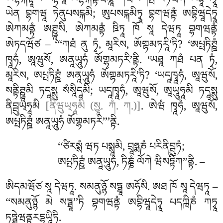
ཨབྷིཀྐནྟཱཡ རཏྟིཡཱ ཨབྷིཀྐནྟཝཎྞཱ ཀེཝལཀཔྤཾ ཛེཏཝནཾ ཨོབྷཱསེཏྭཱ
ཡེན བྷགཝཱ ཏེནུཔསངྐམི; ཨུཔསངྐམིཏྭཱ བྷགཝནྟཾ ཨབྷིཝཱདེཏྭཱ
ཨེཀམནྟཾ ཨཊྛཱསི. ཨེཀམནྟཾ ཋིཏཱ ཁོ སཱ དེཝཏཱ བྷགཝནྟཾ
ཨེཏདཝོཙ – ‘‘‘ཀཐཾ ནུ ཏྭཾ, མཱརིས, ཨོགྷམཏརཱི’ཏི? ‘ཨཔྤཏིཊྛཾ
ཁྭཱཧཾ, ཨཱཝུསོ, ཨནཱཡཱུཧཾ
ཨོགྷམཏརི’ནྟི. ‘ཡཐཱ ཀཐཾ པན ཏྭཾ,
མཱརིས, ཨཔྤཏིཊྛཾ ཨནཱཡཱུཧཾ ཨོགྷམཏརཱི’ཏི? ‘ཡདཱཁྭཱཧཾ, ཨཱཝུསོ,
སནྟིཊྛཱམི ཏདཱསྶུ སཾསཱིདཱམི
; ཡདཱཁྭཱཧཾ, ཨཱཝུསོ, ཨཱཡཱུཧཱམི ཏདཱསྶུ
ནིབྦུཡ྄ཧཱམི
[ནིཝུཡ྄ཧཱམི (སྱཱ. ཀཾ. ཀ.)]
. ཨེཝཾ ཁྭཱཧཾ, ཨཱཝུསོ,
ཨཔྤཏིཊྛཾ ཨནཱཡཱུཧཾ ཨོགྷམཏརི’’’ནྟི.
‘‘ཙིརསྶཾ ཝཏ པསྶཱམི, བྲཱཧྨཎཾ པརིནིབྦུཏཾ;
ཨཔྤཏིཊྛཾ ཨནཱཡཱུཧཾ, ཏིཎྞཾ ལོཀེ ཝིསཏྟིཀ’’ནྟི. –
ཨིདམཝོཙ
སཱ དེཝཏཱ. སམནུཉྙོ སཏྠཱ ཨཧོསི. ཨཐ ཁོ སཱ དེཝཏཱ –
‘‘སམནུཉྙོ མེ སཏྠཱ’’ཏི བྷགཝནྟཾ ཨབྷིཝཱདེཏྭཱ པདཀྑིཎཾ ཀཏྭཱ
ཏཏྠེཝནྟརདྷཱཡཱིཏི.