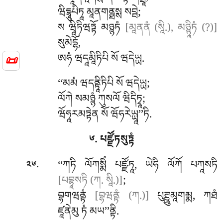
ཝིདྷཱུཔིཏཱ མཱནགནྠསྶ སབྦེ;
ས ཝཱིཏིཝཏྟོ མཉྙཏཾ
[མཱནནཾ (སཱི.), མཉྙཱིཏཾ (?)]
སུམེདྷོ,
ཨཧཾ
ཝདཱམཱིཏིཔི སོ ཝདེཡྻ.
📜
‘‘མམཾ ཝདནྟཱིཏིཔི སོ ཝདེཡྻ;
ལོཀེ སམཉྙཾ ཀུསལོ ཝིདིཏྭཱ;
ཝོཧཱརམཏྟེན སོ ཝོཧརེཡྻཱ’’ཏི.
༦. པཛྫོཏསུཏྟཾ
.
‘‘ཀཏི
ལོཀསྨིཾ པཛྫོཏཱ, ཡེཧི ལོཀོ པཀཱསཏི
༢༦
[པབྷཱསཏི (ཀ. སཱི.)]
;
བྷགཝནྟཾ
[བྷཝནྟཾ (ཀ.)]
པུཊྛུམཱགམྨ, ཀཐཾ
ཛཱནེམུ ཏཾ མཡ’’ནྟི.