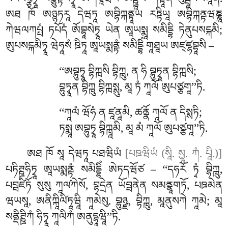
པརིསིཉྩིཏྭཱ པཙྩུཏྟརིཏྭཱ ཨེཀཙཱིཝརོ ཨཊྛཱསི གཏྟཱནི པུབྦཱཔཡམཱནོ.
ཨཐ ཁོ ཨཉྙཏརཱ དེཝཏཱ ཨབྷིཀྐནྟཱཡ རཏྟིཡཱ ཨབྷིཀྐནྟཝཎྞཱ
ཀེཝལཀཔྤཾ ཏཔོདཾ ཨོབྷཱསེཏྭཱ ཡེན ཨཱཡསྨཱ སམིདྡྷི ཏེནུཔསངྐམི;
ཨུཔསངྐམིཏྭཱ ཝེཧཱསཾ ཋིཏཱ ཨཱཡསྨནྟཾ སམིདྡྷིཾ གཱཐཱཡ ཨཛ྄ཛྷབྷཱསི –
‘‘ཨབྷུཏྭཱ
བྷིཀྑསི བྷིཀྑུ, ན ཧི བྷུཏྭཱན བྷིཀྑསི;
བྷུཏྭཱན བྷིཀྑུ བྷིཀྑསྶུ, མཱ ཏཾ ཀཱལོ ཨུཔཙྩགཱ’’ཏི.
‘‘ཀཱལཾ
ཝོཧཾ ན ཛཱནཱམི, ཚནྣོ ཀཱལོ ན དིསྶཏི;
ཏསྨཱ ཨབྷུཏྭཱ བྷིཀྑཱམི, མཱ མཾ ཀཱལོ ཨུཔཙྩགཱ’’ཏི.
ཨཐ ཁོ སཱ དེཝཏཱ པཐཝིཡཾ
[པཋཝིཡཾ (སཱི. སྱཱ. ཀཾ. པཱི.)]
པཏིཊྛཧིཏྭཱ ཨཱཡསྨནྟཾ སམིདྡྷིཾ ཨེཏདཝོཙ – ‘‘དཧརོ ཏྭཾ བྷིཀྑུ,
པབྦཛིཏོ སུསུ ཀཱལ༹ཀེསོ, བྷདྲེན ཡོབྦནེན སམནྣཱགཏོ, པཋམེན
ཝཡསཱ, ཨནིཀྐཱིལི༹ཏཱཝཱི ཀཱམེསུ. བྷུཉྫ, བྷིཀྑུ, མཱནུསཀེ ཀཱམེ; མཱ
སནྡིཊྛིཀཾ ཧིཏྭཱ ཀཱལིཀཾ ཨནུདྷཱཝཱི’’ཏི.