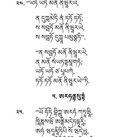
. ‘‘ཡཏོ
ཡཏོ མནོ ནིཝཱརཡེ,
༢༤
ན དུཀྑམེཏི ནཾ ཏཏོ ཏཏོ;
ས སབྦཏོ མནོ ནིཝཱརཡེ,
ས སབྦཏོ དུཀྑཱ པམུཙྩཏི’’.
‘‘ན སབྦཏོ མནོ ནིཝཱརཡེ,
ན མནོ སཾཡཏཏྟམཱགཏཾ;
ཡཏོ ཡཏོ ཙ པཱཔཀཾ,
ཏཏོ ཏཏོ མནོ ནིཝཱརཡེ’’ཏི.
༥. ཨརཧནྟསུཏྟཾ
.
‘‘ཡོ ཧོཏི བྷིཀྑུ ཨརཧཾ ཀཏཱཝཱི,
༢༥
ཁཱིཎཱསཝོ ཨནྟིམདེཧདྷཱརཱི;
ཨཧཾ
ཝདཱམཱིཏིཔི སོ ཝདེཡྻ,