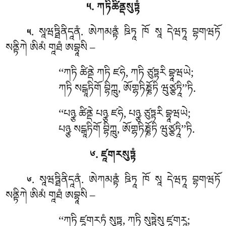
༥. ཀཏིཚིནྡསུཏྟཾ
. སཱཝཏྠིནིདཱནཾ
. ཨེཀམནྟཾ ཋིཏཱ ཁོ སཱ དེཝཏཱ བྷགཝཏོ
༥
སནྟིཀེ ཨིམཾ གཱཐཾ ཨབྷཱསི –
‘‘ཀཏི ཚིནྡེ ཀཏི ཛཧེ, ཀཏི ཙུཏྟརི བྷཱཝཡེ;
ཀཏི སངྒཱཏིགོ བྷིཀྑུ, ཨོགྷཏིཎྞོཏི ཝུཙྩཏཱི’’ཏི.
‘‘པཉྩ ཚིནྡེ པཉྩ ཛཧེ, པཉྩ ཙུཏྟརི བྷཱཝཡེ;
པཉྩ སངྒཱཏིགོ བྷིཀྑུ, ཨོགྷཏིཎྞོཏི ཝུཙྩཏཱི’’ཏི.
༦. ཛཱགརསུཏྟཾ
. སཱཝཏྠིནིདཱནཾ. ཨེཀམནྟཾ
ཋིཏཱ ཁོ སཱ དེཝཏཱ བྷགཝཏོ
༦
སནྟིཀེ ཨིམཾ གཱཐཾ ཨབྷཱསི –
‘‘ཀཏི ཛཱགརཏཾ སུཏྟཱ, ཀཏི སུཏྟེསུ ཛཱགརཱ;