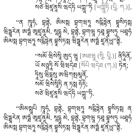
སཙེ ཝིཛཱནཱསི ཝདེཧི ཡཀྑཱ’’ཏི
[ཡཀྑཱིཏི (པཱི. ཀ.)]
.
‘‘ན ཁྭཱཧཾ, བྷནྟེ, ཨིམསྶ བྷགཝཏཱ སངྑིཏྟེན བྷཱསིཏསྶ
ཝིཏྠཱརེན ཨཏྠཾ ཨཱཛཱནཱམི. སཱདྷུ མེ, བྷནྟེ, བྷགཝཱ ཏཐཱ བྷཱསཏུ ཡཐཱཧཾ
ཨིམསྶ བྷགཝཏཱ སངྑིཏྟེན བྷཱསིཏསྶ ཝིཏྠཱརེན ཨཏྠཾ ཛཱནེཡྻ’’ནྟི.
‘‘སམོ
ཝིསེསཱི ཨུད ཝཱ
[ཨཐཝཱ (སཱི. པཱི.)]
ནིཧཱིནོ,
ཡོ མཉྙཏཱི སོ ཝིཝདེཐ
[སོཔི ཝདེཐ (ཀ.)]
ཏེན;
ཏཱིསུ
ཝིདྷཱསུ ཨཝིཀམྤམཱནོ,
སམོ ཝིསེསཱིཏི ན ཏསྶ ཧོཏི;
སཙེ ཝིཛཱནཱསི ཝདེཧི ཡཀྑཱ’’ཏི.
‘‘ཨིམསྶཱཔི
ཁྭཱཧཾ, བྷནྟེ, བྷགཝཏཱ སངྑིཏྟེན བྷཱསིཏསྶ ན
ཝིཏྠཱརེན ཨཏྠཾ ཨཱཛཱནཱམི. སཱདྷུ མེ, བྷནྟེ, བྷགཝཱ ཏཐཱ བྷཱསཏུ ཡཐཱཧཾ
ཨིམསྶ བྷགཝཏཱ སངྑིཏྟེན བྷཱསིཏསྶ ཝིཏྠཱརེན ཨཏྠཾ ཛཱནེཡྻ’’ནྟི.