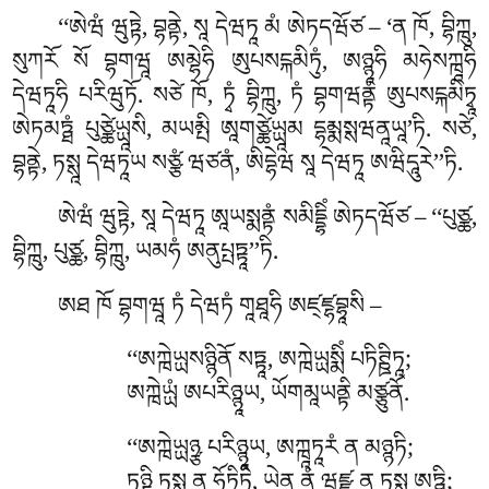
‘‘ཨེཝཾ
ཝུཏྟེ, བྷནྟེ, སཱ དེཝཏཱ མཾ ཨེཏདཝོཙ – ‘ན ཁོ, བྷིཀྑུ,
སུཀརོ སོ བྷགཝཱ ཨམྷེཧི ཨུཔསངྐམིཏུཾ, ཨཉྙཱཧི མཧེསཀྑཱཧི
དེཝཏཱཧི པརིཝུཏོ. སཙེ ཁོ, ཏྭཾ བྷིཀྑུ, ཏཾ བྷགཝནྟཾ ཨུཔསངྐམིཏྭཱ
ཨེཏམཏྠཾ པུཙྪེཡྻཱསི, མཡམྤི ཨཱགཙྪེཡྻཱམ
དྷམྨསྶཝནཱཡཱ’ཏི. སཙེ,
བྷནྟེ, ཏསྶཱ དེཝཏཱཡ སཙྩཾ ཝཙནཾ, ཨིདྷེཝ སཱ དེཝཏཱ ཨཝིདཱུརེ’’ཏི.
ཨེཝཾ ཝུཏྟེ, སཱ དེཝཏཱ ཨཱཡསྨནྟཾ སམིདྡྷིཾ ཨེཏདཝོཙ – ‘‘པུཙྪ,
བྷིཀྑུ, པུཙྪ, བྷིཀྑུ, ཡམཧཾ ཨནུཔྤཏྟཱ’’ཏི.
ཨཐ ཁོ བྷགཝཱ ཏཾ དེཝཏཾ གཱཐཱཧི ཨཛ྄ཛྷབྷཱསི –
‘‘ཨཀྑེཡྻསཉྙིནོ སཏྟཱ, ཨཀྑེཡྻསྨིཾ པཏིཊྛིཏཱ;
ཨཀྑེཡྻཾ ཨཔརིཉྙཱཡ, ཡོགམཱཡནྟི མཙྩུནོ.
‘‘ཨཀྑེཡྻཉྩ པརིཉྙཱཡ, ཨཀྑཱཏཱརཾ ན མཉྙཏི;
ཏཉྷི ཏསྶ ན ཧོཏཱིཏི, ཡེན ནཾ ཝཛྫཱ ན ཏསྶ ཨཏྠི;