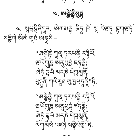
ལོཀཱམིསཾ པཛཧེ སནྟིཔེཀྑོ’’ཏི.
༤. ཨཙྩེནྟིསུཏྟཾ
. སཱཝཏྠིནིདཱནཾ
. ཨེཀམནྟཾ
ཋིཏཱ ཁོ སཱ དེཝཏཱ བྷགཝཏོ
༤
སནྟིཀེ ཨིམཾ གཱཐཾ ཨབྷཱསི –
‘‘ཨཙྩེནྟི ཀཱལཱ ཏརཡནྟི རཏྟིཡོ,
ཝཡོགུཎཱ ཨནུཔུབྦཾ ཛཧནྟི;
ཨེཏཾ བྷཡཾ མརཎེ པེཀྑམཱནོ,
པུཉྙཱནི ཀཡིརཱཐ སུཁཱཝཧཱནཱི’’ཏི.
‘‘ཨཙྩེནྟི ཀཱལཱ ཏརཡནྟི རཏྟིཡོ,
ཝཡོགུཎཱ ཨནུཔུབྦཾ ཛཧནྟི;
ཨེཏཾ བྷཡཾ མརཎེ པེཀྑམཱནོ,
ལོཀཱམིསཾ པཛཧེ སནྟིཔེཀྑོ’’ཏི.