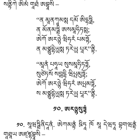
སནྟིཀེ ཨིམཾ གཱཐཾ ཨབྷཱསི –
‘‘ན མཱནཀཱམསྶ དམོ ཨིདྷཏྠི,
ན མོནམཏྠི ཨསམཱཧིཏསྶ;
ཨེཀོ ཨརཉྙེ ཝིཧརཾ པམཏྟོ,
ན མཙྩུདྷེཡྻསྶ ཏརེཡྻ པཱར’’ནྟི.
‘‘མཱནཾ པཧཱཡ སུསམཱཧིཏཏྟོ,
སུཙེཏསོ སབྦདྷི ཝིཔྤམུཏྟོ;
ཨེཀོ ཨརཉྙེ ཝིཧརཾ ཨཔྤམཏྟོ,
ས མཙྩུདྷེཡྻསྶ ཏརེཡྻ པཱར’’ནྟི.
༡༠. ཨརཉྙསུཏྟཾ
. སཱཝཏྠིནིདཱནཾ
. ཨེཀམནྟཾ
ཋིཏཱ ཁོ སཱ དེཝཏཱ བྷགཝནྟཾ
༡༠
གཱཐཱཡ ཨཛ྄ཛྷབྷཱསི –