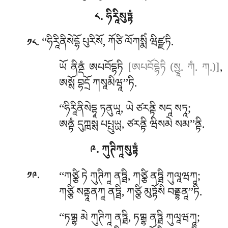
༨. ཧིརཱིསུཏྟཾ
. ‘‘ཧིརཱིནིསེདྷོ
པུརིསོ, ཀོཙི ལོཀསྨིཾ ཝིཛྫཏི.
༡༨
ཡོ ནིནྡཾ ཨཔབོདྷཏི
[ཨཔབོདྷེཏི (སྱཱ. ཀཾ. ཀ.)]
,
ཨསྶོ བྷདྲོ ཀསཱམིཝཱ’’ཏི.
‘‘ཧིརཱིནིསེདྷཱ ཏནུཡཱ, ཡེ ཙརནྟི སདཱ སཏཱ;
ཨནྟཾ དུཀྑསྶ པཔྤུཡྻ, ཙརནྟི ཝིསམེ སམ’’ནྟི.
༩. ཀུཊིཀཱསུཏྟཾ
.
‘‘ཀཙྩི
ཏེ ཀུཊིཀཱ ནཏྠི, ཀཙྩི ནཏྠི ཀུལཱཝཀཱ;
༡༩
ཀཙྩི སནྟཱནཀཱ ནཏྠི, ཀཙྩི མུཏྟོསི བནྡྷནཱ’’ཏི.
‘‘ཏགྒྷ མེ ཀུཊིཀཱ ནཏྠི, ཏགྒྷ ནཏྠི ཀུལཱཝཀཱ;