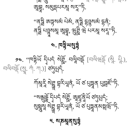
ཨཱབྷཱ, སམུདྡཔརམཱ སརཱ’’ཏི.
‘‘ནཏྠི ཨཏྟསམཾ པེམཾ, ནཏྠི དྷཉྙསམཾ དྷནཾ;
ནཏྠི པཉྙཱསམཱ ཨཱབྷཱ, ཝུཊྛི ཝེ པརམཱ སརཱ’’ཏི.
༤. ཁཏྟིཡསུཏྟཾ
. ‘‘ཁཏྟིཡོ
དྭིཔདཾ སེཊྛོ, བལཱིབདྡོ
[བལིཝདྡོ (སཱི. པཱི.),
༡༤
བལིབདྡོ (སྱཱ. ཀཾ. ཀ.)]
ཙཏུཔྤདཾ.
ཀོམཱརཱི སེཊྛཱ བྷརིཡཱནཾ, ཡོ ཙ པུཏྟཱན པུབྦཛོ’’ཏི.
‘‘སམྦུདྡྷོ དྭིཔདཾ སེཊྛོ, ཨཱཛཱནཱིཡོ ཙཏུཔྤདཾ;
སུསྶཱུསཱ སེཊྛཱ བྷརིཡཱནཾ, ཡོ ཙ པུཏྟཱནམསྶཝོ’’ཏི.
༥. སཎམཱནསུཏྟཾ