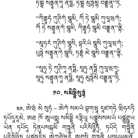
ཏགྒྷ སནྟཱནཀཱ ནཏྠི, ཏགྒྷ མུཏྟོམྷི བནྡྷནཱ’’ཏི.
‘‘ཀིནྟཱཧཾ
ཀུཊིཀཾ བྲཱུམི, ཀིཾ ཏེ བྲཱུམི ཀུལཱཝཀཾ;
ཀིཾ ཏེ སནྟཱནཀཾ བྲཱུམི, ཀིནྟཱཧཾ བྲཱུམི བནྡྷན’’ནྟི.
‘‘མཱཏརཾ ཀུཊིཀཾ བྲཱུསི, བྷརིཡཾ བྲཱུསི ཀུལཱཝཀཾ;
པུཏྟེ སནྟཱནཀེ བྲཱུསི, ཏཎྷཾ མེ བྲཱུསི བནྡྷན’’ནྟི.
‘‘སཱཧུ ཏེ ཀུཊིཀཱ ནཏྠི, སཱཧུ ནཏྠི ཀུལཱཝཀཱ;
སཱཧུ སནྟཱནཀཱ ནཏྠི, སཱཧུ མུཏྟོསི བནྡྷནཱ’’ཏི.
༡༠. སམིདྡྷིསུཏྟཾ
. ཨེཝཾ མེ སུཏཾ – ཨེཀཾ སམཡཾ བྷགཝཱ རཱཛགཧེ ཝིཧརཏི
༢༠
ཏཔོདཱརཱམེ. ཨཐ ཁོ ཨཱཡསྨཱ སམིདྡྷི རཏྟིཡཱ པཙྩཱུསསམཡཾ པཙྩུཊྛཱཡ
ཡེན ཏཔོདཱ ཏེནུཔསངྐམི གཏྟཱནི པརིསིཉྩིཏུཾ. ཏཔོདེ གཏྟཱནི