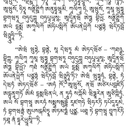
ཨཱཝུསོ, སནྡིཊྛིཀཾ ཧིཏྭཱ ཀཱལིཀཾ ཨནུདྷཱཝཱམི; ཀཱལིཀཉྩ ཁྭཱཧཾ,
ཨཱཝུསོ, ཧིཏྭཱ སནྡིཊྛིཀཾ ཨནུདྷཱཝཱམི. ཀཱལིཀཱ ཧི, ཨཱཝུསོ, ཀཱམཱ ཝུཏྟཱ
བྷགཝཏཱ བཧུདུཀྑཱ བཧུཔཱཡཱསཱ; ཨཱདཱིནཝོ ཨེཏྠ བྷིཡྻོ. སནྡིཊྛིཀོ
ཨཡཾ དྷམྨོ ཨཀཱལིཀོ ཨེཧིཔསྶིཀོ ཨོཔནེཡྻིཀོ པཙྩཏྟཾ ཝེདིཏབྦོ
ཝིཉྙཱུཧཱི’’’ཏི.
‘‘ཨེཝཾ ཝུཏྟེ, བྷནྟེ, སཱ དེཝཏཱ མཾ ཨེཏདཝོཙ – ‘ཀཐཉྩ,
བྷིཀྑུ, ཀཱལིཀཱ ཀཱམཱ ཝུཏྟཱ བྷགཝཏཱ བཧུདུཀྑཱ བཧུཔཱཡཱསཱ; ཨཱདཱིནཝོ
ཨེཏྠ བྷིཡྻོ? ཀཐཾ སནྡིཊྛིཀོ
ཨཡཾ དྷམྨོ ཨཀཱལིཀོ ཨེཧིཔསྶིཀོ
ཨོཔནེཡྻིཀོ པཙྩཏྟཾ ཝེདིཏབྦོ ཝིཉྙཱུཧཱི’ཏི? ཨེཝཾ ཝུཏྟཱཧཾ, བྷནྟེ
, ཏཾ
དེཝཏཾ ཨེཏདཝོཙཾ – ‘ཨཧཾ ཁོ, ཨཱཝུསོ, ནཝོ ཨཙིརཔབྦཛིཏོ
ཨདྷུནཱགཏོ ཨིམཾ དྷམྨཝིནཡཾ, ན ཏཱཧཾ སཀྐོམི ཝིཏྠཱརེན ཨཱཙིཀྑིཏུཾ.
ཨཡཾ སོ བྷགཝཱ ཨརཧཾ སམྨཱསམྦུདྡྷོ རཱཛགཧེ ཝིཧརཏི ཏཔོདཱརཱམེ.
ཏཾ བྷགཝནྟཾ ཨུཔསངྐམིཏྭཱ ཨེཏམཏྠཾ པུཙྪ. ཡཐཱ ཏེ བྷགཝཱ བྱཱཀརོཏི
ཏཐཱ ནཾ དྷཱརེཡྻཱསཱི’’’ཏི.