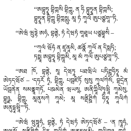
‘‘ཨབྷུཏྭཱ བྷིཀྑསི བྷིཀྑུ, ན ཧི བྷུཏྭཱན བྷིཀྑསི;
བྷུཏྭཱན བྷིཀྑུ བྷིཀྑསྶུ, མཱ ཏཾ ཀཱལོ ཨུཔཙྩགཱ’’ཏི.
‘‘ཨེཝཾ ཝུཏྟེ ཨཧཾ, བྷནྟེ, ཏཾ དེཝཏཾ གཱཐཱཡ པཙྩབྷཱསིཾ –
‘‘ཀཱལཾ ཝོཧཾ ན ཛཱནཱམི, ཚནྣོ ཀཱལོ ན དིསྶཏི;
ཏསྨཱ ཨབྷུཏྭཱ བྷིཀྑཱམི, མཱ མཾ ཀཱལོ ཨུཔཙྩགཱ’’ཏི.
‘‘ཨཐ ཁོ, བྷནྟེ, སཱ དེཝཏཱ པཐཝིཡཾ པཏིཊྛཧིཏྭཱ མཾ
ཨེཏདཝོཙ – ‘དཧརོ
ཏྭཾ, བྷིཀྑུ, པབྦཛིཏོ སུསུ ཀཱལ༹ཀེསོ, བྷདྲེན
ཡོབྦནེན སམནྣཱགཏོ, པཋམེན ཝཡསཱ, ཨནིཀྐཱིལི༹ཏཱཝཱི ཀཱམེསུ.
བྷུཉྫ, བྷིཀྑུ, མཱནུསཀེ ཀཱམེ; མཱ སནྡིཊྛིཀཾ ཧིཏྭཱ ཀཱལིཀཾ
ཨནུདྷཱཝཱི’’’ཏི.
‘‘ཨེཝཾ ཝུཏྟཱཧཾ, བྷནྟེ, ཏཾ དེཝཏཾ ཨེཏདཝོཙཾ – ‘ན ཁྭཱཧཾ,