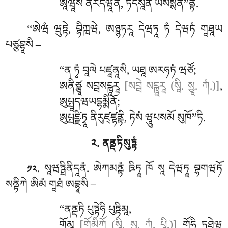
ཨཱཝཱསཾ ནརདེཝཱནཾ, ཏིདསཱནཾ ཡསསྶིན’’ནྟི.
‘‘ཨེཝཾ
ཝུཏྟེ, བྷིཀྑཝེ, ཨཉྙཏརཱ དེཝཏཱ ཏཾ དེཝཏཾ གཱཐཱཡ
པཙྩབྷཱསི –
‘‘ན ཏྭཾ བཱལེ པཛཱནཱསི, ཡཐཱ ཨརཧཏཾ ཝཙོ;
ཨནིཙྩཱ སབྦསངྑཱརཱ
[སབྦེ སངྑཱརཱ (སཱི. སྱཱ. ཀཾ.)]
,
ཨུཔྤཱདཝཡདྷམྨིནོ;
ཨུཔྤཛྫིཏྭཱ ནིརུཛ྄ཛྷནྟི, ཏེསཾ ཝཱུཔསམོ སུཁོ’’ཏི.
༢. ནནྡཏིསུཏྟཾ
. སཱཝཏྠིནིདཱནཾ. ཨེཀམནྟཾ
ཋིཏཱ ཁོ སཱ དེཝཏཱ བྷགཝཏོ
༡༢
སནྟིཀེ ཨིམཾ གཱཐཾ ཨབྷཱསི –
‘‘ནནྡཏི པུཏྟེཧི པུཏྟིམཱ,
གོམཱ
[གོམིཀོ (སཱི. སྱཱ. ཀཾ. པཱི.)]
གོཧི ཏཐེཝ