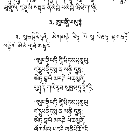
སཉྙཱཝིཉྙཱཎསངྑཡཱ, ཝེདནཱནཾ ནིརོདྷཱ ཨུཔསམཱ – ཨེཝཾ ཁྭཱཧཾ,
ཨཱཝུསོ, ཛཱནཱམི སཏྟཱནཾ ནིམོཀྑཾ པམོཀྑཾ ཝིཝེཀ’’ནྟི.
༣. ཨུཔནཱིཡསུཏྟཾ
. སཱཝཏྠིནིདཱནཾ
. ཨེཀམནྟཾ ཋིཏཱ ཁོ སཱ དེཝཏཱ བྷགཝཏོ
༣
སནྟིཀེ ཨིམཾ གཱཐཾ ཨབྷཱསི –
‘‘ཨུཔནཱིཡཏི ཛཱིཝིཏམཔྤམཱཡུ,
ཛརཱུཔནཱིཏསྶ ན སནྟི ཏཱཎཱ;
ཨེཏཾ བྷཡཾ མརཎེ པེཀྑམཱནོ,
པུཉྙཱནི ཀཡིརཱཐ སུཁཱཝཧཱནཱི’’ཏི.
‘‘ཨུཔནཱིཡཏི ཛཱིཝིཏམཔྤམཱཡུ,
ཛརཱུཔནཱིཏསྶ ན སནྟི ཏཱཎཱ;
ཨེཏཾ བྷཡཾ མརཎེ པེཀྑམཱནོ,