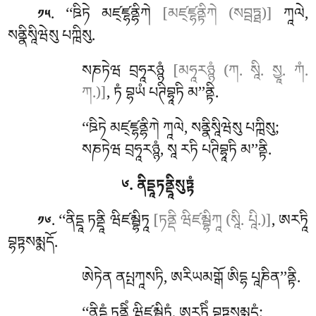
. ‘‘ཋིཏེ
མཛ྄ཛྷནྷིཀེ
[མཛ྄ཛྷནྟིཀེ (སབྦཏྠ)]
ཀཱལེ,
༡༥
སནྣིསཱིཝེསུ པཀྑིསུ.
སཎཏེཝ བྲཧཱརཉྙཾ
[མཧཱརཉྙཾ (ཀ. སཱི. སྱཱ. ཀཾ.
ཀ.)]
, ཏཾ བྷཡཾ པཊིབྷཱཏི མ’’ནྟི.
‘‘ཋིཏེ མཛ྄ཛྷནྷིཀེ ཀཱལེ, སནྣིསཱིཝེསུ པཀྑིསུ;
སཎཏེཝ བྲཧཱརཉྙཾ, སཱ རཏི པཊིབྷཱཏི མ’’ནྟི.
༦. ནིདྡཱཏནྡཱིསུཏྟཾ
. ‘‘ནིདྡཱ
ཏནྡཱི ཝིཛམྦྷིཏཱ
[ཏནྡི ཝིཛམྦྷིཀཱ (སཱི. པཱི.)]
, ཨརཏཱི
༡༦
བྷཏྟསམྨདོ.
ཨེཏེན ནཔྤཀཱསཏི, ཨརིཡམགྒོ ཨིདྷ པཱཎིན’’ནྟི.