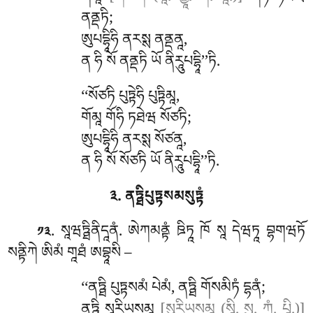
ནནྡཏི;
ཨུཔདྷཱིཧི
ནརསྶ ནནྡནཱ,
ན ཧི སོ ནནྡཏི ཡོ ནིརཱུཔདྷཱི’’ཏི.
‘‘སོཙཏི པུཏྟེཧི པུཏྟིམཱ,
གོམཱ གོཧི ཏཐེཝ སོཙཏི;
ཨུཔདྷཱིཧི ནརསྶ སོཙནཱ,
ན ཧི སོ སོཙཏི ཡོ ནིརཱུཔདྷཱི’’ཏི.
༣. ནཏྠིཔུཏྟསམསུཏྟཾ
. སཱཝཏྠིནིདཱནཾ. ཨེཀམནྟཾ ཋིཏཱ ཁོ སཱ དེཝཏཱ བྷགཝཏོ
༡༣
སནྟིཀེ ཨིམཾ གཱཐཾ ཨབྷཱསི –
‘‘ནཏྠི པུཏྟསམཾ པེམཾ, ནཏྠི གོསམིཏཾ དྷནཾ;
ནཏྠི སཱུརིཡསམཱ
[སུརིཡསམཱ (སཱི. སྱཱ. ཀཾ. པཱི.)]