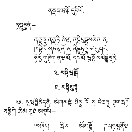
ནནྡནཝགྒོ དུཏིཡོ.
ཏསྶུདྡཱནཾ –
ནནྡནཱ
ནནྡཏི ཙེཝ, ནཏྠིཔུཏྟསམེན ཙ;
ཁཏྟིཡོ སཎམཱནོ ཙ, ནིདྡཱཏནྡཱི ཙ དུཀྐརཾ;
ཧིརཱི ཀུཊིཀཱ ནཝམོ, དསམོ ཝུཏྟོ སམིདྡྷིནཱཏི.
༣. སཏྟིཝགྒོ
༡. སཏྟིསུཏྟཾ
. སཱཝཏྠིནིདཱནཾ
. ཨེཀམནྟཾ
ཋིཏཱ ཁོ སཱ དེཝཏཱ བྷགཝཏོ
༢༡
སནྟིཀེ ཨིམཾ གཱཐཾ ཨབྷཱསི –
‘‘སཏྟིཡཱ ཝིཡ ཨོམཊྛོ, ཌཡ྄ཧམཱནོཝ