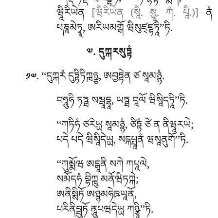
‘‘ནིདྡཾ ཏནྡིཾ ཝིཛམྦྷིཏཾ, ཨརཏིཾ བྷཏྟསམྨདཾ;
ཝཱིརིཡེན
[ཝིརིཡེན (སཱི. སྱཱ. ཀཾ. པཱི.)]
ནཾ
པཎཱམེཏྭཱ, ཨརིཡམགྒོ ཝིསུཛ྄ཛྷཏཱི’’ཏི.
༧. དུཀྐརསུཏྟཾ
. ‘‘དུཀྐརཾ
དུཏྟིཏིཀྑཉྩ, ཨབྱཏྟེན ཙ སཱམཉྙཾ.
༡༧
བཧཱུཧི ཏཏྠ སམྦཱདྷཱ, ཡཏྠ བཱལོ ཝིསཱིདཏཱི’’ཏི.
‘‘ཀཏིཧཾ ཙརེཡྻ སཱམཉྙཾ, ཙིཏྟཾ ཙེ ན ནིཝཱརཡེ;
པདེ པདེ ཝིསཱིདེཡྻ, སངྐཔྤཱནཾ ཝསཱནུགོ’’ཏི.
‘‘ཀུམྨོཝ ཨངྒཱནི སཀེ ཀཔཱལེ,
སམོདཧཾ བྷིཀྑུ མནོཝིཏཀྐེ;
ཨནིསྶིཏོ ཨཉྙམཧེཋཡཱནོ,
པརིནིབྦུཏོ ནཱུཔཝདེཡྻ ཀཉྩཱི’’ཏི.