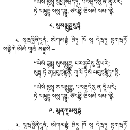
‘‘ཡེསཾ དྷམྨཱ སུཔྤཊིཝིདིཏཱ, པརཝཱདེསུ ན ནཱིཡརེ;
ཏེ སམྦུདྡྷཱ སམྨདཉྙཱ, ཙརནྟི ཝིསམེ སམ’’ནྟི.
༨. སུསམྨུཊྛསུཏྟཾ
. སཱཝཏྠིནིདཱནཾ. ཨེཀམནྟཾ ཋིཏཱ ཁོ སཱ དེཝཏཱ བྷགཝཏོ
༨
སནྟིཀེ ཨིམཾ གཱཐཾ ཨབྷཱསི –
‘‘ཡེསཾ
དྷམྨཱ སུསམྨུཊྛཱ, པརཝཱདེསུ ནཱིཡརེ;
སུཏྟཱ ཏེ ནཔྤབུཛ྄ཛྷནྟི, ཀཱལོ ཏེསཾ པབུཛ྄ཛྷིཏུ’’ནྟི.
‘‘ཡེསཾ
དྷམྨཱ ཨསམྨུཊྛཱ, པརཝཱདེསུ ན ནཱིཡརེ;
ཏེ སམྦུདྡྷཱ སམྨདཉྙཱ, ཙརནྟི ཝིསམེ སམ’’ནྟི.
༩. མཱནཀཱམསུཏྟཾ
. སཱཝཏྠིནིདཱནཾ. ཨེཀམནྟཾ ཋིཏཱ ཁོ སཱ དེཝཏཱ བྷགཝཏོ
༩