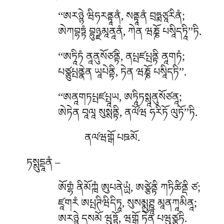
‘‘ཨརཉྙེ
ཝིཧརནྟཱནཾ, སནྟཱནཾ བྲཧྨཙཱརིནཾ;
ཨེཀབྷཏྟཾ བྷུཉྫམཱནཱནཾ, ཀེན ཝཎྞོ པསཱིདཏཱི’’ཏི.
‘‘ཨཏཱིཏཾ ནཱནུསོཙནྟི, ནཔྤཛཔྤནྟི ནཱགཏཾ;
པཙྩུཔྤནྣེན ཡཱཔེནྟི, ཏེན ཝཎྞོ པསཱིདཏི’’.
‘‘ཨནཱགཏཔྤཛཔྤཱཡ, ཨཏཱིཏསྶཱནུསོཙནཱ;
ཨེཏེན བཱལཱ སུསྶནྟི, ནལོ༹ཝ ཧརིཏོ ལུཏོ’’ཏི.
ནལ༹ཝགྒོ པཋམོ.
ཏསྶུདྡཱནཾ –
ཨོགྷཾ ནིམོཀྑཾ ཨུཔནེཡྻཾ, ཨཙྩེནྟི ཀཏིཚིནྡི ཙ;
ཛཱགརཾ ཨཔྤཊིཝིདིཏཱ, སུསམྨུཊྛཱ མཱནཀཱམིནཱ;
ཨརཉྙེ དསམོ ཝུཏྟོ, ཝགྒོ ཏེན པཝུཙྩཏི.