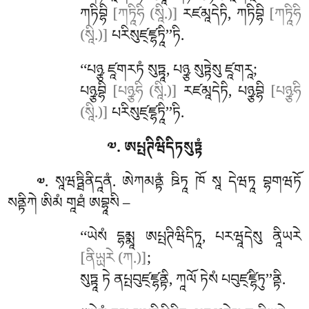
ཀཏིབྷི
[ཀཏཱིཧི (སཱི.)]
རཛམཱདེཏི, ཀཏིབྷི
[ཀཏཱིཧི
(སཱི.)]
པརིསུཛ྄ཛྷཏཱི’’ཏི.
‘‘པཉྩ ཛཱགརཏཾ སུཏྟཱ, པཉྩ སུཏྟེསུ ཛཱགརཱ;
པཉྩབྷི
[པཉྩཧི (སཱི.)]
རཛམཱདེཏི, པཉྩབྷི
[པཉྩཧི
(སཱི.)]
པརིསུཛ྄ཛྷཏཱི’’ཏི.
༧. ཨཔྤཊིཝིདིཏསུཏྟཾ
. སཱཝཏྠིནིདཱནཾ
. ཨེཀམནྟཾ
ཋིཏཱ ཁོ སཱ དེཝཏཱ བྷགཝཏོ
༧
སནྟིཀེ ཨིམཾ གཱཐཾ ཨབྷཱསི –
‘‘ཡེསཾ དྷམྨཱ ཨཔྤཊིཝིདིཏཱ, པརཝཱདེསུ ནཱིཡརེ
[ནིཡྻརེ (ཀ.)]
;
སུཏྟཱ ཏེ ནཔྤབུཛ྄ཛྷནྟི, ཀཱལོ ཏེསཾ པབུཛ྄ཛྷིཏུ’’ནྟི.