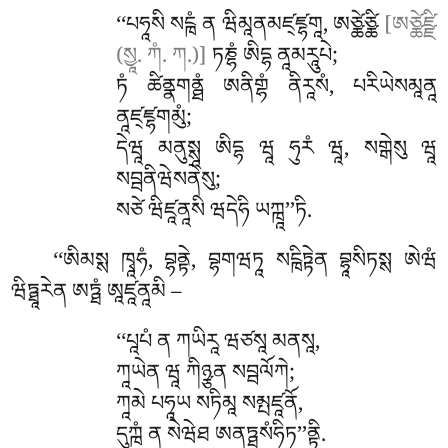
‘‘པཧཱསི སངྑཾ ན ཝིམཱནམཛ྄ཛྷགཱ, ཨཙྪེཙྪི
[ཨཙྪེཛྫི
(སྱཱ. ཀཾ. ཀ.)]
ཏཎྷཾ ཨིདྷ ནཱམརཱུཔེ;
ཏཾ ཚིནྣགནྠཾ ཨནིགྷཾ ནིརཱསཾ, པརིཡེསམཱནཱ
ནཱཛ྄ཛྷགམུཾ;
དེཝཱ མནུསྶཱ ཨིདྷ ཝཱ ཧུརཾ ཝཱ, སགྒེསུ ཝཱ
སབྦནིཝེསནེསུ;
སཙེ ཝིཛཱནཱསི ཝདེཧི ཡཀྑཱ’’ཏི.
‘‘ཨིམསྶ
ཁྭཱཧཾ, བྷནྟེ, བྷགཝཏཱ སངྑིཏྟེན བྷཱསིཏསྶ ཨེཝཾ
ཝིཏྠཱརེན ཨཏྠཾ ཨཱཛཱནཱམི –
‘‘པཱཔཾ ན ཀཡིརཱ ཝཙསཱ མནསཱ,
ཀཱཡེན ཝཱ ཀིཉྩན སབྦལོཀེ;
ཀཱམེ པཧཱཡ སཏིམཱ སམྤཛཱནོ,
དུཀྑཾ ན སེཝེཐ ཨནཏྠསཾཧིཏ’’ནྟི.