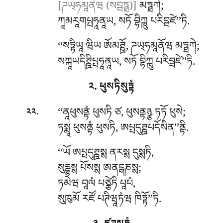
[ཌཡ྄ཧམཱནེཝ (སབྦཏྠ)]
མཏྠཀེ;
ཀཱམརཱགཔྤཧཱནཱཡ, སཏོ བྷིཀྑུ པརིབྦཛེ’’ཏི.
‘‘སཏྟིཡཱ ཝིཡ ཨོམཊྛོ, ཌཡ྄ཧམཱནོཝ མཏྠཀེ;
སཀྐཱཡདིཊྛིཔྤཧཱནཱཡ, སཏོ བྷིཀྑུ པརིབྦཛེ’’ཏི.
༢. ཕུསཏིསུཏྟཾ
.
‘‘ནཱཕུསནྟཾ ཕུསཏི ཙ, ཕུསནྟཉྩ ཏཏོ ཕུསེ;
༢༢
ཏསྨཱ ཕུསནྟཾ ཕུསཏི, ཨཔྤདུཊྛཔདོསིན’’ནྟི.
‘‘ཡོ
ཨཔྤདུཊྛསྶ ནརསྶ དུསྶཏི,
སུདྡྷསྶ པོསསྶ ཨནངྒཎསྶ;
ཏམེཝ བཱལཾ པཙྩེཏི པཱཔཾ,
སུཁུམོ རཛོ པཊིཝཱཏཾཝ ཁིཏྟོ’’ཏི.