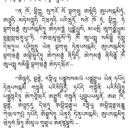
‘‘ན ཁོ, བྷིཀྑུ, སུཀརོ སོ བྷགཝཱ ཨམྷེཧི ཨུཔསངྐམིཏུཾ
,
ཨཉྙཱཧི མཧེསཀྑཱཧི དེཝཏཱཧི པརིཝུཏོ. སཙེ ཁོ ཏྭཾ, བྷིཀྑུ, ཏཾ
བྷགཝནྟཾ ཨུཔསངྐམིཏྭཱ ཨེཏམཏྠཾ པུཙྪེཡྻཱསི, མཡམྤི ཨཱགཙྪེཡྻཱམ
དྷམྨསྶཝནཱཡཱ’’ཏི. ‘‘ཨེཝམཱཝུསོ’’ཏི ཁོ ཨཱཡསྨཱ སམིདྡྷི ཏསྶཱ
དེཝཏཱཡ པཊིསྶུཏྭཱ ཡེན བྷགཝཱ ཏེནུཔསངྐམི; ཨུཔསངྐམིཏྭཱ
བྷགཝནྟཾ ཨབྷིཝཱདེཏྭཱ ཨེཀམནྟཾ ནིསཱིདི. ཨེཀམནྟཾ
ནིསིནྣོ ཁོ
ཨཱཡསྨཱ སམིདྡྷི བྷགཝནྟཾ ཨེཏདཝོཙ –
‘‘ཨིདྷཱཧཾ
, བྷནྟེ, རཏྟིཡཱ པཙྩཱུསསམཡཾ པཙྩུཊྛཱཡ ཡེན ཏཔོདཱ
ཏེནུཔསངྐམིཾ གཏྟཱནི པརིསིཉྩིཏུཾ. ཏཔོདེ གཏྟཱནི པརིསིཉྩིཏྭཱ
པཙྩུཏྟརིཏྭཱ ཨེཀཙཱིཝརོ ཨཊྛཱསིཾ གཏྟཱནི པུབྦཱཔཡམཱནོ. ཨཐ ཁོ,
བྷནྟེ, ཨཉྙཏརཱ དེཝཏཱ ཨབྷིཀྐནྟཱཡ རཏྟིཡཱ ཨབྷིཀྐནྟཝཎྞཱ
ཀེཝལཀཔྤཾ ཏཔོདཾ ཨོབྷཱསེཏྭཱ ཡེནཱཧཾ ཏེནུཔསངྐམི; ཨུཔསངྐམིཏྭཱ
ཝེཧཱསཾ ཋིཏཱ ཨིམཱཡ གཱཐཱཡ ཨཛ྄ཛྷབྷཱསི –