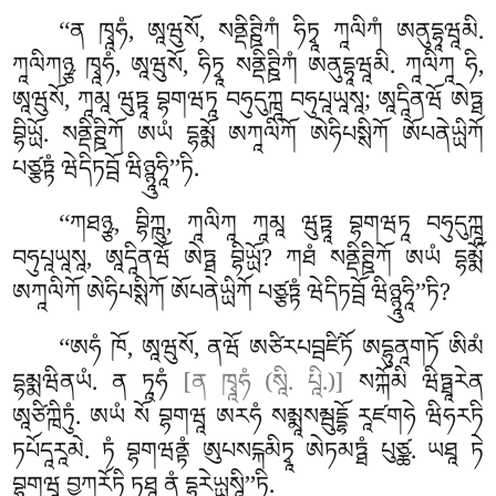
‘‘ན ཁྭཱཧཾ, ཨཱཝུསོ, སནྡིཊྛིཀཾ ཧིཏྭཱ ཀཱལིཀཾ ཨནུདྷཱཝཱམི.
ཀཱལིཀཉྩ ཁྭཱཧཾ, ཨཱཝུསོ, ཧིཏྭཱ སནྡིཊྛིཀཾ ཨནུདྷཱཝཱམི. ཀཱལིཀཱ ཧི,
ཨཱཝུསོ, ཀཱམཱ ཝུཏྟཱ བྷགཝཏཱ བཧུདུཀྑཱ བཧུཔཱཡཱསཱ; ཨཱདཱིནཝོ ཨེཏྠ
བྷིཡྻོ. སནྡིཊྛིཀོ ཨཡཾ དྷམྨོ ཨཀཱལིཀོ ཨེཧིཔསྶིཀོ ཨོཔནེཡྻིཀོ
པཙྩཏྟཾ ཝེདིཏབྦོ ཝིཉྙཱུཧཱི’’ཏི.
‘‘ཀཐཉྩ, བྷིཀྑུ, ཀཱལིཀཱ ཀཱམཱ ཝུཏྟཱ བྷགཝཏཱ བཧུདུཀྑཱ
བཧུཔཱཡཱསཱ, ཨཱདཱིནཝོ ཨེཏྠ བྷིཡྻོ? ཀཐཾ སནྡིཊྛིཀོ ཨཡཾ དྷམྨོ
ཨཀཱལིཀོ ཨེཧིཔསྶིཀོ ཨོཔནེཡྻིཀོ པཙྩཏྟཾ ཝེདིཏབྦོ ཝིཉྙཱུཧཱི’’ཏི?
‘‘ཨཧཾ ཁོ, ཨཱཝུསོ, ནཝོ ཨཙིརཔབྦཛིཏོ ཨདྷུནཱགཏོ ཨིམཾ
དྷམྨཝིནཡཾ. ན ཏཱཧཾ
[ན ཁྭཱཧཾ (སཱི. པཱི.)]
སཀྐོམི ཝིཏྠཱརེན
ཨཱཙིཀྑིཏུཾ. ཨཡཾ སོ བྷགཝཱ ཨརཧཾ སམྨཱསམྦུདྡྷོ རཱཛགཧེ ཝིཧརཏི
ཏཔོདཱརཱམེ. ཏཾ བྷགཝནྟཾ ཨུཔསངྐམིཏྭཱ ཨེཏམཏྠཾ པུཙྪ. ཡཐཱ ཏེ
བྷགཝཱ བྱཱཀརོཏི ཏཐཱ ནཾ དྷཱརེཡྻཱསཱི’’ཏི.