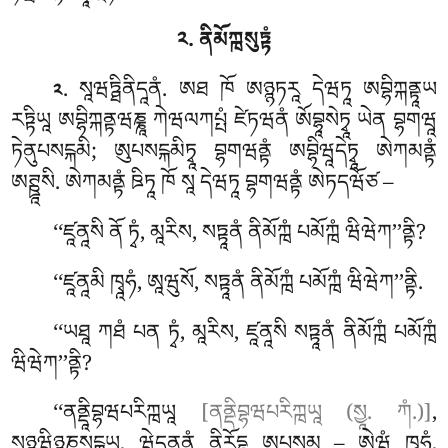
༢. ནིམོཀྑསུཏྟཾ
. སཱཝཏྠིནིདཱནཾ
. ཨཐ ཁོ ཨཉྙཏརཱ དེཝཏཱ ཨབྷིཀྐནྟཱཡ
༢
རཏྟིཡཱ ཨབྷིཀྐནྟཝཎྞཱ ཀེཝལཀཔྤཾ ཛེཏཝནཾ ཨོབྷཱསེཏྭཱ ཡེན བྷགཝཱ
ཏེནུཔསངྐམི; ཨུཔསངྐམིཏྭཱ བྷགཝནྟཾ ཨབྷིཝཱདེཏྭཱ ཨེཀམནྟཾ
ཨཊྛཱསི. ཨེཀམནྟཾ ཋིཏཱ ཁོ སཱ དེཝཏཱ བྷགཝནྟཾ ཨེཏདཝོཙ –
‘‘ཛཱནཱསི ནོ ཏྭཾ, མཱརིས, སཏྟཱནཾ ནིམོཀྑཾ པམོཀྑཾ ཝིཝེཀ’’ནྟི?
‘‘ཛཱནཱམི ཁྭཱཧཾ, ཨཱཝུསོ, སཏྟཱནཾ ནིམོཀྑཾ པམོཀྑཾ ཝིཝེཀ’’ནྟི.
‘‘ཡཐཱ ཀཐཾ པན ཏྭཾ, མཱརིས, ཛཱནཱསི སཏྟཱནཾ ནིམོཀྑཾ པམོཀྑཾ
ཝིཝེཀ’’ནྟི?
‘‘ནནྡཱིབྷཝཔརིཀྑཡཱ
[ནནྡིབྷཝཔརིཀྑཡཱ (སྱཱ. ཀཾ.)]
,