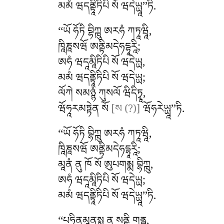
མམཾ ཝདནྟཱིཏིཔི སོ ཝདེཡྻཱ’’ཏི.
‘‘ཡོ
ཧོཏི བྷིཀྑུ ཨརཧཾ ཀཏཱཝཱི,
ཁཱིཎཱསཝོ ཨནྟིམདེཧདྷཱརཱི;
ཨཧཾ ཝདཱམཱིཏིཔི སོ ཝདེཡྻ,
མམཾ ཝདནྟཱིཏིཔི སོ ཝདེཡྻ;
ལོཀེ སམཉྙཾ ཀུསལོ ཝིདིཏྭཱ,
ཝོཧཱརམཏྟེན སོ
[ས (?)]
ཝོཧརེཡྻཱ’’ཏི.
‘‘ཡོ ཧོཏི བྷིཀྑུ ཨརཧཾ ཀཏཱཝཱི,
ཁཱིཎཱསཝོ ཨནྟིམདེཧདྷཱརཱི;
མཱནཾ ནུ ཁོ སོ ཨུཔགམྨ བྷིཀྑུ,
ཨཧཾ ཝདཱམཱིཏིཔི སོ ཝདེཡྻ;
མམཾ ཝདནྟཱིཏིཔི སོ ཝདེཡྻཱ’’ཏི.
‘‘པཧཱིནམཱནསྶ ན སནྟི གནྠཱ,