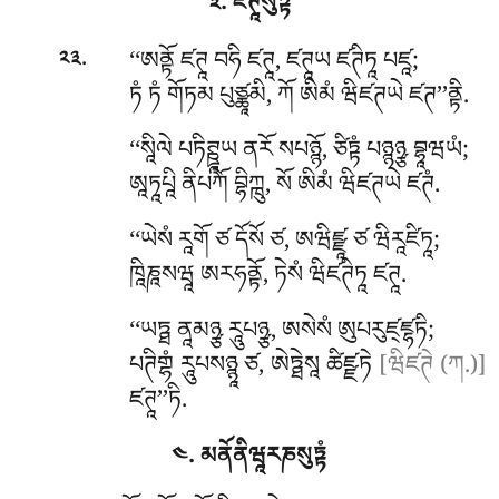
༣. ཛཊཱསུཏྟཾ
.
‘‘ཨནྟོ
ཛཊཱ བཧི ཛཊཱ, ཛཊཱཡ ཛཊིཏཱ པཛཱ;
༢༣
ཏཾ ཏཾ གོཏམ པུཙྪཱམི, ཀོ ཨིམཾ ཝིཛཊཡེ ཛཊ’’ནྟི.
‘‘སཱིལེ
པཏིཊྛཱཡ ནརོ སཔཉྙོ, ཙིཏྟཾ པཉྙཉྩ བྷཱཝཡཾ;
ཨཱཏཱཔཱི ནིཔཀོ བྷིཀྑུ, སོ ཨིམཾ ཝིཛཊཡེ ཛཊཾ.
‘‘ཡེསཾ རཱགོ ཙ དོསོ ཙ, ཨཝིཛྫཱ ཙ ཝིརཱཛིཏཱ;
ཁཱིཎཱསཝཱ ཨརཧནྟོ, ཏེསཾ ཝིཛཊིཏཱ ཛཊཱ.
‘‘ཡཏྠ ནཱམཉྩ རཱུཔཉྩ, ཨསེསཾ ཨུཔརུཛ྄ཛྷཏི;
པཊིགྷཾ རཱུཔསཉྙཱ ཙ, ཨེཏྠེསཱ ཚིཛྫཏེ
[ཝིཛཊེ (ཀ.)]
ཛཊཱ’’ཏི.
༤. མནོནིཝཱརཎསུཏྟཾ