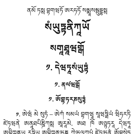
ནམོ ཏསྶ བྷགཝཏོ ཨརཧཏོ སམྨཱསམྦུདྡྷསྶ
སཾཡུཏྟནིཀཱཡོ
སགཱཐཱཝགྒོ
༡. དེཝཏཱསཾཡུཏྟཾ
༡. ནལ༹ཝགྒོ
༡. ཨོགྷཏརཎསུཏྟཾ
. ཨེཝཾ
མེ སུཏཾ – ཨེཀཾ སམཡཾ བྷགཝཱ སཱཝཏྠིཡཾ ཝིཧརཏི
༡
ཛེཏཝནེ ཨནཱཐཔིཎྜིཀསྶ ཨཱརཱམེ. ཨཐ ཁོ ཨཉྙཏརཱ དེཝཏཱ