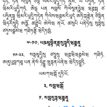
ཧོཏི, ཏེན
སེཁཱནཾ ཙིཏྟཾ སམརིཡཱདཱིཀཏཾ ནཱམ. ཡཾ པཧཱིནཾ, ཏེན
ཝིམརིཡཱདཱིཀཏཾ. ཨིདྷ པན སབྦསོ ཀིལེསཱནཉྩེཝ ཝཊྚསྶ ཙ
པཧཱིནཏྟཱ ཝིམརིཡཱདཱིཀཏེན
ཀིལེསཝཊྚམརིཡཱདཾ ཨཏིཀྐནྟེན ཙིཏྟེན
ཝིཧརིཾསཱུཏི ཨཏྠོ. ཚཊྛེཔི ཨེསེཝ ནཡོ. ཚསུཔི པནེཏེསུ སུཏྟེསུ
ཙཏུསཙྩམེཝ ཀཐིཏནྟི ཝེདིཏབྦཾ.
༧-༡༠. པཋམཱབྷིནནྡསུཏྟཱདིཝཎྞནཱ
. སཏྟམཱདཱིསུ ཙཏཱུསུ ཝཊྚཝིཝཊྚམེཝ ཀཐིཏཾ.
༡༩-༢༢
ཨནུཔུབྦཀཐཱ པན ནེསཾ ཧེཊྛཱ ཝུཏྟནཡེནེཝ ཝེདིཏབྦཱཏི.
ཡམཀཝགྒོ དུཏིཡོ.
༣. སབྦཝགྒོ
༡. སབྦསུཏྟཝཎྞནཱ