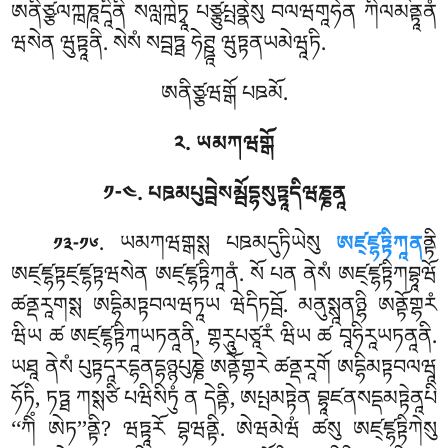
ཨནིཙྩལཀྑཎཱདཱིནི སལླཀྑེཏྭཱ པཙྩུཔྤནྣེསུ བལཝགཱཧེན ཀིལམནྟཱནཾ
ཝསེན ཝུཏྟཱནི. སེསཾ སབྦཏྠ ཧེཊྛཱ ཝུཏྟནཡམེཝཱཏི.
ཨནིཙྩཝགྒོ པཋམོ.
༢. ཡམཀཝགྒོ
༡-༤. པཋམཔུབྦེསམྦོདྷསུཏྟཱདིཝཎྞནཱ
. ཡམཀཝགྒསྶ
པཋམདུཏིཡེསུ
ཨཛ྄ཛྷཏྟིཀཱན
ནྟི
༡༣-༡༦
ཨཛ྄ཛྷཏྟཛ྄ཛྷཏྟཝསེན ཨཛ྄ཛྷཏྟིཀཱནཾ. སོ པན ནེསཾ ཨཛ྄ཛྷཏྟིཀབྷཱཝོ
ཚནྡརཱགསྶ ཨདྷིམཏྟབལཝཏཱཡ ཝེདིཏབྦོ. མནུསྶཱནཉྷི ཨནྟོགྷརཾ
ཝིཡ ཚ ཨཛ྄ཛྷཏྟིཀཱཡཏནཱནི, གྷརཱུཔཙཱརཾ ཝིཡ ཚ བཱཧིརཱཡཏནཱནི.
ཡཐཱ ནེསཾ པུཏྟདཱརདྷནདྷཉྙཔུཎྞེ ཨནྟོགྷརེ ཚནྡརཱགོ ཨདྷིམཏྟབལཝཱ
ཧོཏི, ཏཏྠ ཀསྶཙི པཝིསིཏུཾ ན དེནྟི, ཨཔྤམཏྟེན བྷཱཛནསདྡམཏྟེནཱཔི
‘‘ཀིཾ ཨེཏ’’ནྟི? ཝཏྟཱརོ བྷཝནྟི. ཨེཝམེཝཾ ཚསུ ཨཛ྄ཛྷཏྟིཀེསུ