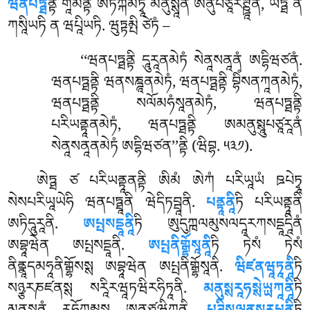
ཝནཔཏྠ
ནྟི གཱམནྟཾ ཨཏིཀྐམིཏྭཱ མནུསྶཱནཾ ཨནུཔཙཱརཊྛཱནཾ, ཡཏྠ ན
ཀསཱིཡཏི ན ཝཔཱིཡཏི. ཝུཏྟམྤི ཙེཏཾ –
‘‘ཝནཔཏྠནྟི དཱུརཱནམེཏཾ སེནཱསནཱནཾ ཨདྷིཝཙནཾ.
ཝནཔཏྠནྟི ཝནསཎྜཱནམེཏཾ, ཝནཔཏྠནྟི བྷིཾསནཀཱནམེཏཾ,
ཝནཔཏྠནྟི སལོམཧཾསཱནམེཏཾ, ཝནཔཏྠནྟི
པརིཡནྟཱནམེཏཾ, ཝནཔཏྠནྟི ཨམནུསྶཱུཔཙཱརཱནཾ
སེནཱསནཱནམེཏཾ
ཨདྷིཝཙན’’ནྟི (ཝིབྷ. ༥༣༡).
ཨེཏྠ ཙ པརིཡནྟཱནནྟི ཨིམཾ ཨེཀཾ པརིཡཱཡཾ ཋཔེཏྭཱ
སེསཔརིཡཱཡེཧི ཝནཔཏྠཱནི ཝེདིཏབྦཱནི.
པནྟཱནཱི
ཏི པརིཡནྟཱནི
ཨཏིདཱུརཱནི.
ཨཔྤསདྡཱནཱི
ཏི ཨུདུཀྑལམུསལདཱརཀསདྡཱདཱིནཾ
ཨབྷཱཝེན ཨཔྤསདྡཱནི.
ཨཔྤནིགྒྷོསཱནཱི
ཏི ཏེསཾ ཏེསཾ
ནིནྣཱདམཧཱནིགྒྷོསསྶ ཨབྷཱཝེན ཨཔྤནིགྒྷོསཱནི.
ཝིཛནཝཱཏཱནཱི
ཏི
སཉྩརཎཛནསྶ སརཱིརཝཱཏཝིརཧིཏཱནི.
མནུསྶརཱཧསྶེཡྻཀཱནཱི
ཏི