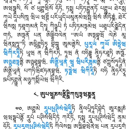
ཨཱསཱིཝིསཔོཏཀཱ ཀཱིལ༹ནྟི. ཏེསུ ཨེཀོ པཏིཏྭཱ ཐེརསྶ ཨཾསཀཱུཊེ
ཨཝཏྠཱསི. སོ ཙ ཕུཊྛཝིསོ ཧོཏི. ཏསྨཱ པཏིཏཊྛཱནཏོ པཊྛཱཡ ཐེརསྶ
ཀཱཡེ དཱིཔསིཁཱ ཝིཡ ཝཊྚིཾ པརིཡཱདིཡམཱནམེཝསྶ ཝིསཾ ཨོཏིཎྞཾ. ཐེརོ
ཝིསསྶ ཏཐཱགམནཾ དིསྭཱ ཀིཉྩཱཔི ཏཾ པཏིཏམཏྟམེཝ ཡཐཱཔརིཙྪེདེན
གཏཾ, ཨཏྟནོ པན ཨིདྡྷིབལེན ‘‘ཨཡཾ ཨཏྟབྷཱཝོ ལེཎེ མཱ
ཝིནསྶཏཱུ’’ཏི
ཨདྷིཊྛཧིཏྭཱ བྷིཀྑཱུ ཨཱམནྟེསི.
པུརཱཡཾ ཀཱཡོ ཨིདྷེཝ
ཝིཀིརཏཱི
ཏི ཡཱཝ ན ཝིཀིརཏི, ཏཱཝ ནཾ བཧིདྡྷཱ ནཱིཧརཐཱཏི ཨཏྠོ.
ཨཉྙཐཏྟ
ནྟི ཨཉྙཐཱབྷཱཝཾ.
ཨིནྡྲིཡཱནཾ ཝཱ ཝིཔརིཎཱམ
ནྟི ཙཀྑུསོཏཱདཱིནཾ
ཨིནྡྲིཡཱནཾ
པཀཏིཝིཛཧནབྷཱཝཾ.
ཏཏྠེཝ ཝིཀིརཱི
ཏི བཧི ནཱིཧརིཏྭཱ
ཋཔིཏཊྛཱནེ མཉྩཀསྨིཾཡེཝ ཝིཀིརི.
༨. ཨུཔཝཱཎསནྡིཊྛིཀསུཏྟཝཎྞནཱ
. ཨཊྛམེ
རཱུཔཔྤཊིསཾཝེདཱི
ཏི ནཱིལཔཱིཏཱདིབྷེདཾ ཨཱརམྨཎཾ
༧༠
ཝཝཏྠཱཔེནྟོ རཱུཔཾ པཊིསཾཝིདིཏཾ ཀརོཏི, ཏསྨཱ རཱུཔཔྤཊིསཾཝེདཱི ནཱམ
ཧོཏི.
རཱུཔརཱགཔྤཊིསཾཝེདཱི
ཏི ཀིལེསསྶ ཨཏྠིབྷཱཝེནེཝ པན རཱུཔརཱགཾ