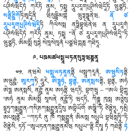
པཊིསཾཝིདིཏཾ ཀརོཏི ནཱམ, ཏསྨཱ རཱུཔརཱགཔྤཊིསཾཝེདཱིཏི ཝུཙྩཏི.
སནྡིཊྛིཀོ
ཏིཨཱདཱིནི ཝིསུདྡྷིམགྒེ ཝུཏྟཏྠཱནེཝ.
ནོ
ཙ
རཱུཔརཱགཔྤཊིསཾཝེདཱི
ཏི ཀིལེསསྶ ནཏྠིབྷཱཝེནེཝ ན རཱུཔརཱགཾ
པཊིསཾཝིདིཏཾ ཀརོཏི ནཱམ, ཏསྨཱ ‘‘ནོ ཙ རཱུཔརཱགཔྤཊིསཾཝེདཱི’’ཏི
ཝུཙྩཏི. ཨིམསྨིཾ སུཏྟེ སེཁཱསེཁཱནཾ པཙྩཝེཀྑཎཱ ཀཐིཏཱ.
༩. པཋམཚཕསྶཱཡཏནསུཏྟཝཎྞནཱ
. ནཝམེ
ཕསྶཱཡཏནཱན
ནྟི ཕསྶཱཀརཱནཾ.
ཨཝུསིཏ
ནྟི
༧༡
ཨཝུཊྛཾ.
ཨཱརཀཱ
ཏི དཱུརེ.
ཨེཏྠཱཧཾ, བྷནྟེ, ཨནསྶས
ནྟི, བྷནྟེ, ཨཧཾ
ཨེཏྠ ཨནསྶསིཾ, ནཊྛོ ནཱམ ཨཧནྟི ཝདཏི. བྷགཝཱ – ‘‘ཨཡཾ བྷིཀྑུ
‘ཨཧཾ ནཱམ ཨིམསྨིཾ སཱསནེ ནཊྛོ’ཏི ཝདཏི, ཀིནྣུ ཁྭསྶ ཨཉྙེསུ
དྷཱཏུཀམྨཊྛཱན-ཀསིཎཀམྨཊྛཱནཱདཱིསུ ཨབྷིཡོགོ ཨཏྠཱི’’ཏི ཙིནྟེཏྭཱ, ཏམྤི
ཨཔསྶནྟོ – ‘‘ཀཏརཾ ནུ ཁོ ཀམྨཊྛཱནཾ ཨིམསྶ སཔྤཱཡཾ བྷཝིསྶཏཱི’’ཏི
ཙིནྟེསི. ཏཏོ ‘‘ཨཱཡཏནཀམྨཊྛཱནམེཝ སཔྤཱཡ’’ནྟི དིསྭཱ ཏཾ ཀཐེནྟོ
ཏཾ