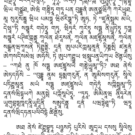
ཝནྡིཏྭཱ པརིདེཝམཱནོ, ‘‘ཏཱཏཱ, མཡ྄ཧཾ དཀྑིཎཀྑིཾ ཨུཔྤཱཊེཏྭཱ གཎྷནྟཱ
ཝིཡ གཙྪཐ, ཨེཝཾ གཎྷིཏྭཱ གཏཱ པན བུདྡྷཱནཾ ཨནུཙྪཝིཀཾ ཀརེཡྻཱཐ.
མཱ སུརཱསོཎྜཱ ཝིཡ པམཏྟཱ ཝིཙརིཏྠཱ’’ཏི ཨཱཧ. ཏེ ‘‘ཛཱནིསྶཱམ མཡཾ,
དེཝཱ’’ཏི སཏྠཱརཾ གཧེཏྭཱ གཏཱ, ཝིཧཱརཾ ཀཱརེཏྭཱ སཏྠུ ནིཡྻཱཏེཏྭཱ ཏཏྠ
སཏྠཱརཾ པཊིཛགྒནྟཱ ཀཱལེན ཐེརཱསནེ, ཀཱལེན མཛ྄ཛྷིམཱསནེ, ཀཱལེན
སངྒྷནཝཀཱསནེ ཏིཊྛནྟི. དཱནཾ ཨུཔཔརིཀྑམཱནཱནཾ ཏིཎྞམྤི ཛནཱནཾ
ཨེཀསདིསམེཝ ཨཧོསི. ཏེ ཨུཔཀཊྛཱཡ ཝསྶཱུཔནཱཡིཀཱཡ ཙིནྟཡིཾསུ
– ‘‘ཀཐཾ ནུ ཁོ སཏྠུ ཨཛ྄ཛྷཱསཡཾ གཎྷེཡྻཱམཱ’’ཏི? ཨཐ ནེསཾ
ཨེཏདཧོསི – ‘‘བུདྡྷཱ ནཱམ དྷམྨགརུནོ, ན ཨཱམིསགརུནོ, སཱིལེ
པཏིཊྛམཱནཱ མཡཾ སཏྠུ ཨཛ྄ཛྷཱསཡཾ གཧེཏུཾ སཀྑིསྶཱམཱ’’ཏི
དཱནསཾཝིདྷཱཡཀེ མནུསྶེ པཀྐོསཱཔེཏྭཱ, ‘‘ཏཱཏཱ, ཨིམིནཱཝ ནཱིཧཱརེན
ཡཱགུབྷཏྟཁཱདནཱིཡཱདཱིནི སམྤཱདེནྟཱ དཱནཾ པཝཏྟེཐཱ’’ཏི ཝཏྭཱ
དཱནསཾཝིདཧནཔལིབོདྷཾ ཚིནྡིཾསུ.
ཨཐ ནེསཾ ཛེཊྛབྷཱཏཱ པཉྩསཏེ པུརིསེ ཨཱདཱཡ དསསུ སཱིལེསུ