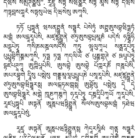
དིཝསེ སམྤཊིཙྪིཾསུ’’. རཱཛཱ སཏྟ སཾཝཙྪརེ སཏྟ མཱསེ སཏྟ དིཝསེ
ཀཏྟབྦསཀྐཱརཾ སཏྟསུཡེཝ དིཝསེསུ ཨཀཱསི.
ཏཏོ པུཏྟཱནཾ ཝསནཊྛཱནཾ སཏྠཱརཾ པེསེཏུཾ ཨཊྛཨུསབྷཝིཏྠཏཾ
མགྒཾ ཨལངྐཱརཱཔེསི, མཛ྄ཛྷཊྛཱནེ ཙཏུཨུསབྷཔྤམཱཎཾ
པདེསཾ ཧཏྠཱིཧི
མདྡཱཔེཏྭཱ ཀསིཎམཎྜལསདིསཾ ཀཏྭཱ ཝཱལུཀཱཡ སནྠརཱཔེཏྭཱ
པུཔྥཱབྷིཀིཎྞམཀཱསི, ཏཏྠ ཏཏྠ ཀདལིཡོ ཙ པུཎྞགྷཊེ ཙ ཋཔཱཔེཏྭཱ
དྷཛཔཊཱཀཱ
ཨུཀྑིཔཱཔེསི. ཨུསབྷེ ཨུསབྷེ པོཀྑརཎིཾ ཁཎཱཔེསི,
ཨཔརབྷཱགེ དྭཱིསུ པསྶེསུ གནྡྷམཱལཱཔུཔྥཱཔཎེ པསཱརཱཔེསི. མཛ྄ཛྷཊྛཱནེ
ཙཏུཨུསབྷཝིཏྠཱརསྶ ཨལངྐཏམགྒསྶ ཨུབྷོསུ པསྶེསུ དྭེ དྭེ
ཨུསབྷཝིཏྠཱརེ མགྒེ ཁཱཎུཀཎྚཀེ ཧརཱཔེཏྭཱ དཎྜདཱིཔིཀཱཡོ ཀཱརཱཔེསི.
རཱཛཔུཏྟཱཔི ཨཏྟནོ ཨཱཎཱཔཝཏྟིཊྛཱནེ སོལ༹སཨུསབྷམགྒཾ ཏཐེཝ
ཨལངྐཱརཱཔེསུཾ.
རཱཛཱ
ཨཏྟནོ ཨཱཎཱཔཝཏྟིཊྛཱནསྶ ཀེདཱརསཱིམཾ གནྟྭཱ སཏྠཱརཾ