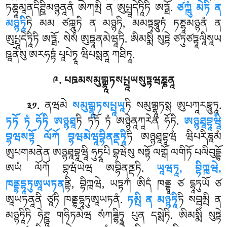
ཏཎྷཱམཱནདིཊྛིམཉྙནཱནཾ ཨེཀམྤི ན ཨུཔྤཱདེཏཱིཏི ཨཏྠོ.
ཙཀྑུཾ མེཏི ན
མཉྙཏཱི
ཏི མམ ཙཀྑཱུཏི ན མཉྙཏི, མམཏྟབྷཱུཏཾ ཏཎྷཱམཉྙནཾ ན
ཨུཔྤཱདེཏཱིཏི ཨཏྠོ. སེསཾ ཨུཏྟཱནམེཝཱཏི. ཨིམསྨིཾ སུཏྟེ ཙཏུཙཏྟཱལཱིསཱཡ
ཋཱནེསུ ཨརཧཏྟཾ པཱཔེཏྭཱ ཝིཔསྶནཱ ཀཐིཏཱ.
༩. པཋམསམུགྒྷཱཏསཔྤཱཡསུཏྟཝཎྞནཱ
. ནཝམེ
སམུགྒྷཱཏསཔྤཱཡཱ
ཏི སམུགྒྷཱཏསྶ ཨུཔཀཱརབྷཱུཏཱ.
༣༡
ཏཏོ ཏཾ ཧོཏི ཨཉྙཐཱ
ཏི ཏཏོ ཏཾ ཨཉྙེནཱཀཱརེན ཧོཏི.
ཨཉྙཐཱབྷཱཝཱི
བྷཝསཏྟོ ལོཀོ བྷཝམེཝཱབྷིནནྡཏཱི
ཏི ཨཉྙཐཱབྷཱཝཾ ཝིཔརིཎཱམཾ
ཨུཔགམནེན ཨཉྙཐཱབྷཱཝཱི ཧུཏྭཱཔི བྷཝེསུ སཏྟོ ལགྒོ ལགིཏོ པལིབུདྡྷོ
ཨཡཾ ལོཀོ བྷཝཾཡེཝ ཨབྷིནནྡཏི.
ཡཱཝཏཱ, བྷིཀྑཝེ,
ཁནྡྷདྷཱཏུཨཱཡཏན
ནྟི, བྷིཀྑཝེ, ཡཏྟཀཾ ཨིདཾ ཁནྡྷཱ ཙ དྷཱཏུཡོ ཙ
ཨཱཡཏནཱནི ཙཱཏི ཁནྡྷདྷཱཏུཨཱཡཏནཾ.
ཏམྤི ན མཉྙཏཱི
ཏི སབྦམྤི ན
མཉྙཏཱིཏི ཧེཊྛཱ གཧིཏམེཝ སཾཀཌྜྷིཏྭཱ པུན དསྶེཏི. ཨིམསྨིཾ སུཏྟེ