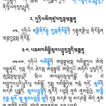
མནུསྶཱནཾ རཧོཀམྨསྶ ཨནུཙྪཝིཀཱནི.
པཊིསལླཱནསཱརུཔྤཱནཱི
ཏི
ནིལཱིཡནསཱརུཔྤཱནི.
༢. དུཏིཡམིགཛཱལསུཏྟཝཎྞནཱ
. དུཏིཡེ
ནནྡིནིརོདྷཱ དུཀྑནིརོདྷོ
ཏི ཏཎྷཱནནྡིཡཱ ནིརོདྷེན
༦༤
ཝཊྚདུཀྑསྶ ནིརོདྷོ.
༣-༥. པཋམསམིདྡྷིམཱརཔཉྷཱསུཏྟཱདིཝཎྞནཱ
. ཏཏིཡེ
སམིདྡྷཱི
ཏི ཨཏྟབྷཱཝསྶ སམིདྡྷཏཱཡ ཨེཝཾ
༦༥-༦༧
ལདྡྷནཱམོ. ཏསྶ ཀིར ཐེརསྶ ཨཏྟབྷཱཝོ ཨབྷིརཱུཔོ ཨཧོསི པཱསཱདིཀོ,
ཨུཀྑིཏྟམཱལཱཔུཊོ ཝིཡ ཨལངྐཏམཱལཱགབྦྷོ ཝིཡ ཙ
སབྦཱཀཱརཔཱརིཔཱུརིཡཱ སམིདྡྷོ. ཏསྨཱ སམིདྡྷིཏྭེཝ སངྑཾ གཏོ.
མཱརོ
ཏི
མརཎཾ པུཙྪཏི.
མཱརཔཉྙཏྟཱི
ཏི མཱརོཏི པཉྙཏྟི ནཱམཾ ནཱམདྷེཡྻཾ.
ཨཏྠི
ཏཏྠ མཱརོ ཝཱ མཱརཔཉྙཏྟི ཝཱ
ཏི ཏཏྠ མརཎཾ ཝཱ མརཎནྟི ཨིདཾ ནཱམཾ