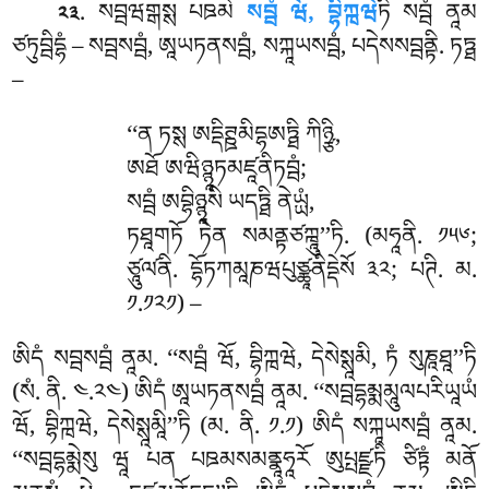
. སབྦཝགྒསྶ པཋམེ
སབྦཾ ཝོ, བྷིཀྑཝེ
ཏི སབྦཾ ནཱམ
༢༣
ཙཏུབྦིདྷཾ – སབྦསབྦཾ, ཨཱཡཏནསབྦཾ, སཀྐཱཡསབྦཾ, པདེསསབྦནྟི. ཏཏྠ
–
‘‘ན ཏསྶ ཨདྡིཊྛམིདྷཨཏྠི ཀིཉྩི,
ཨཐོ ཨཝིཉྙཱཏམཛཱནིཏབྦཾ;
སབྦཾ
ཨབྷིཉྙཱསི ཡདཏྠི ནེཡྻཾ,
ཏཐཱགཏོ ཏེན སམནྟཙཀྑཱུ’’ཏི. (མཧཱནི. ༡༥༦;
ཙཱུལ༹ནི. དྷོཏཀམཱཎཝཔུཙྪཱནིདྡེསོ ༣༢; པཊི. མ.
༡.༡༢༡) –
ཨིདཾ སབྦསབྦཾ ནཱམ. ‘‘སབྦཾ ཝོ, བྷིཀྑཝེ, དེསེསྶཱམི, ཏཾ སུཎཱཐཱ’’ཏི
(སཾ. ནི. ༤.༢༤) ཨིདཾ ཨཱཡཏནསབྦཾ ནཱམ. ‘‘སབྦདྷམྨམཱུལཔརིཡཱཡཾ
ཝོ, བྷིཀྑཝེ, དེསེསྶཱམཱི’’ཏི (མ. ནི. ༡.༡) ཨིདཾ སཀྐཱཡསབྦཾ ནཱམ.
‘‘སབྦདྷམྨེསུ ཝཱ པན པཋམསམནྣཱཧཱརོ ཨུཔྤཛྫཏི ཙིཏྟཾ མནོ