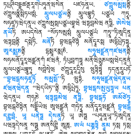
ཏཔྤཊིབདྡྷཚནྡརཱགཔཧཱནཝསེན
པཛཧནཱཡ.
ཙཀྑུསམྥསྶ
ནྟི
ཙཀྑུསནྣིསྶིཏཕསྶཾ.
མཱུལཔཙྩཡ
ནྟི མཱུལབྷཱུཏཾ པཙྩཡཾ ཀཏྭཱ,
སཧཛཱཏཝེདནཱཡ ཙཀྑུསམྥསྶཔཙྩཡབྷཱཝེ ཝཏྟབྦམེཝ ནཏྠི.
ཨེསེཝ
ནཡོ
ཏི ཨཔདེསེན ‘‘སོཏསམྥསྶཾ མཱུལཔཙྩཡཾ ཀཏྭཱ’’ཏིཨཱདིནཱ
ཝཏྟབྦནྟི དསྶེཏི.
མནོ
ཏི བྷཝངྒཙིཏྟཾ མནོདྭཱརསྶ ཨདྷིཔྤེཏཏྟཱ.
ཨཱརམྨཎ
ནྟི དྷམྨཱརམྨཎཾ.
སཧཱཝཛྫནཀཛཝན
ནྟི
སཧམནོདྭཱརཱཝཛྫནཀཾ ཛཝནཾ. ཏཾཔུབྦཀཏྟཱ མནོཝིཉྙཱཎཕསྶཝེདནཱནཾ
མཱུལཔཙྩཡབྷཱུཏཱ སབྦེསྭེཝ ཙཀྑུདྭཱརཱདཱིསུ ཝུཏྟིཏྟཱ ཏདནུརཱུཔཏོ
‘‘བྷཝངྒསཧཛཱཏོ སམྥསྶོ’’
ཏི ཝུཏྟཾ.
སཧཱཝཛྫནཝེདནཱཡ
ཛཝནཝེདནཱ
‘‘ཝེདཡིཏ’’ནྟི ཨདྷིཔྤེཏཱ,
བྷཝངྒསམྤཡུཏྟཱཡ པན
ཝེདནཱཡ གཧཎེ
ཝཏྟབྦམེཝ ནཏྠི. བྷཝངྒཏོ ཨམོཙེཏྭཱ
བྷཝངྒཙིཏྟེན སདྡྷིཾཡེཝ ཨཱཝཛྫནཾ གཧེཏྭཱ མནོདྭཱརཱཝཛྫནཾ
བྷཝངྒཾ
དཊྛབྦཾ. ཡཱ པནེཏྠ དེསནཱ
ཏི ཡཱ ཨེཏྠ ‘‘པཧཱནཱཡཱ’’ཏིཨཱདིནཱ
པཝཏྟདེསནཱ སཏྠུ ཨནསིཊྛི ཨཱཎཱ.
ཨཡཾ པཎྞཏྟི ནཱམ
ཏསྶ ཏསྶ