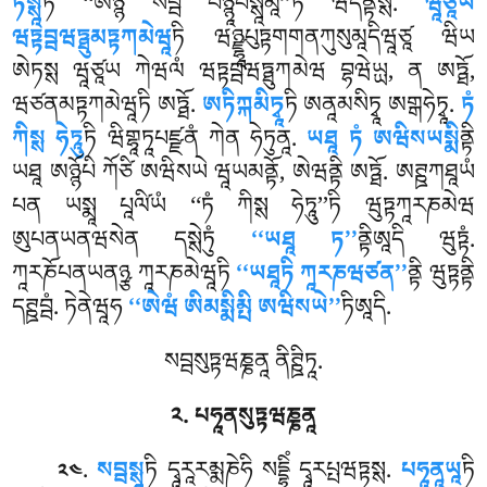
ཏསྶཱ
ཏི ‘‘ཨཉྙཾ སབྦཾ པཉྙཱཔེསྶཱམཱི’’ཏི ཝདནྟསྶ.
ཝཱཙཱཡ
ཝཏྟབྦཝཏྠུམཏྟཀམེཝཱ
ཏི ཝཉྫྷཱཔུཏྟགགནཀུསུམཱདིཝཱཙཱ ཝིཡ
ཨེཏསྶ ཝཱཙཱཡ ཀེཝལཾ ཝཏྟབྦཝཏྠུཀམེཝ བྷཝེཡྻ, ན ཨཏྠོ,
ཝཙནམཏྟཀམེཝཱཏི ཨཏྠོ
.
ཨཏིཀྐམིཏྭཱ
ཏི ཨནཱམསིཏྭཱ ཨགྒཧེཏྭཱ.
ཏཾ
ཀིསྶ ཧེཏཱུ
ཏི ཝིགྷཱཏཱཔཛྫནཾ ཀེན ཧེཏུནཱ.
ཡཐཱ ཏཾ ཨཝིསཡསྨི
ནྟི
ཡཐཱ ཨཉྙོཔི ཀོཙི ཨཝིསཡེ ཝཱཡམནྟོ, ཨེཝནྟི ཨཏྠོ. ཨཊྛཀཐཱཡཾ
པན ཡསྨཱ པཱལི༹ཡཾ ‘‘ཏཾ ཀིསྶ ཧེཏཱུ’’ཏི ཝུཏྟཀཱརཎམེཝ
ཨུཔནཡནཝསེན དསྶེཏུཾ
‘‘ཡཐཱ ཏ’’
ནྟིཨཱདི ཝུཏྟཾ.
ཀཱརཎོཔནཡནཉྩ ཀཱརཎམེཝཱཏི
‘‘ཡཐཱཏི ཀཱརཎཝཙན’’
ནྟི ཝུཏྟནྟི
དཊྛབྦཾ. ཏེནེཝཱཧ
‘‘ཨེཝཾ ཨིམསྨིམྤི ཨཝིསཡེ’’
ཏིཨཱདི.
སབྦསུཏྟཝཎྞནཱ ནིཊྛིཏཱ.
༢. པཧཱནསུཏྟཝཎྞནཱ
.
སབྦསྶཱ
ཏི དྭཱརཱརམྨཎེཧི སདྡྷིཾ དྭཱརཔྤཝཏྟསྶ.
པཧཱནཱཡཱ
ཏི
༢༤