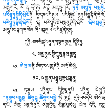
སངྑཱརནིམིཏྟཱནི
. ཡོ སངྑཱརེསུ ཨཔརིཉྙཱཏཱབྷིནིཝེསེན པསྶིཏབྦོ
ཨཏྟཱཀཱརོ, སོ ན ཧོཏཱིཏི ཨཉྙོ ཨནཏྟཱཀཱརོ,
ཏཏོ ཨཉྙཏོ པསྶཏི.
པརིཉྙཱཏཱབྷིནིཝེསོ
ཏི ཏཱིརཎཔརིཉྙཱཡ པརིཙྪིཛྫ ཉཱཏམིཙྪཱབྷིནིཝེསོ.
པརིཉྙཱཏཱབྷིནིཝེསོ
ཏི ཝཱ པརིཉྙཱཏཝིཔསྶནཱབྷིནིཝེསོ.
ཝིཔསྶནཱ
ཏི
ཨརཱུཔསཏྟཀཝསེན ཝིཔསྶནཱཡ པརིཛཱནིཏབྦཱ.
དུཏིཡཨཝིཛྫཱཔཧཱནསུཏྟཝཎྞནཱ ནིཊྛིཏཱ.
༨. སམྦཧུལབྷིཀྑུསུཏྟཝཎྞནཱ
.
ཀེཝལ
ནྟི
ཨིཏརལཀྑཎེཧི ཨཝོམིསྶཾ.
༨༡
༡༠. ཕགྒུནཔཉྷཱསུཏྟཝཎྞནཱ
. ཏཎྷཱཡ
པཧཱིནཱཡ དིཊྛིམཱནཱཔི པཧཱིནཱ ཨེཝཱཏི
༨༣
‘‘ཏཎྷཱཔཔཉྩསྶ ཚིནྣཏྟཱ ཚིནྣཔཔཉྩེ’’
ཏི ཝུཏྟཾ. དུཏིཡཔདེཔི ཨེསེཝ
ནཡོ. ཨིདྷ སཏྟཝོཧཱརོ ཙཀྑཱདཱིསུ ཝིཛྫམཱནེསུ ཨེཝ ཧོཏི, ཏསྨཱ