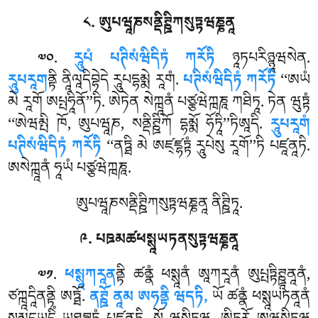
༨. ཨུཔཝཱཎསནྡིཊྛིཀསུཏྟཝཎྞནཱ
.
རཱུཔཾ པཊིསཾཝིདིཏཾ ཀརོཏི
ཉཱཏཔརིཉྙཱཝསེན.
༧༠
རཱུཔརཱག
ནྟི ནཱིལཱདིབྷེདེ རཱུཔདྷམྨེ རཱགཾ.
པཊིསཾཝིདིཏཾ ཀརོཏི
‘‘ཨཡཾ
མེ རཱགོ ཨཔྤཧཱིནོ’’ཏི. ཨེཏེན སེཀྑཱནཾ པཙྩཝེཀྑཎཱ ཀཐིཏཱ. ཏེན ཝུཏྟཾ
‘‘ཨེཝམྤི ཁོ, ཨུཔཝཱཎ, སནྡིཊྛིཀོ དྷམྨོ ཧོཏཱི’’ཏིཨཱདི.
རཱུཔརཱགཾ
པཊིསཾཝིདིཏཾ ཀརོཏི
‘‘ནཏྠི མེ ཨཛ྄ཛྷཏྟཾ རཱུཔེསུ རཱགོ’’ཏི པཛཱནཱཏི.
ཨསེཀྑཱནཾ ཧཱཡཾ པཙྩཝེཀྑཎཱ.
ཨུཔཝཱཎསནྡིཊྛིཀསུཏྟཝཎྞནཱ ནིཊྛིཏཱ.
༩. པཋམཚཕསྶཱཡཏནསུཏྟཝཎྞནཱ
.
ཕསྶཱཀརཱན
ནྟི ཚནྣཾ ཕསྶཱནཾ ཨཱཀརཱནཾ ཨུཔྤཏྟིཊྛཱནཱནཾ,
༧༡
ཙཀྑཱདཱིནནྟི ཨཏྠོ.
ནཊྛོ ནཱམ ཨཧནྟི ཝདཏི,
ཡོ ཚནྣཾ ཕསྶཱཡཏནཱནཾ