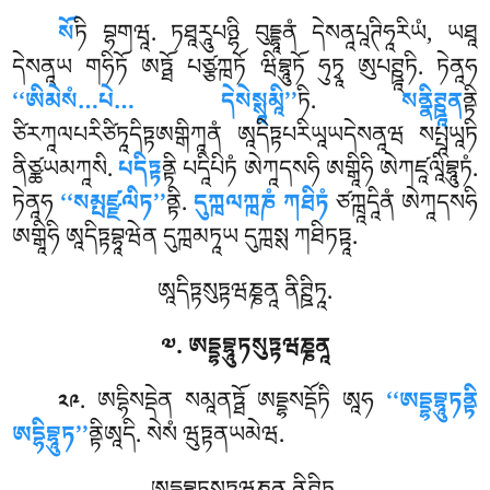
སོ
ཏི
བྷགཝཱ. ཏཐཱརཱུཔཉྷི བུདྡྷཱནཾ དེསནཱཔཱཊིཧཱརིཡཾ, ཡཐཱ
དེསནཱཡ གཧིཏོ ཨཏྠོ པཙྩཀྑཏོ ཝིབྷཱུཏོ ཧུཏྭཱ ཨུཔཊྛཱཏི. ཏེནཱཧ
‘‘ཨིམེསཾ…པེ… དེསེསྶཱམཱི’’
ཏི.
སནྣིཊྛཱན
ནྟི
ཙིརཀཱལཔརིཙིཏཱདིཏྟཨགྒིཀཱནཾ ཨཱདིཏྟཔརིཡཱཡདེསནཱཝ སཔྤཱཡཱཏི
ནིཙྪཡམཀཱསི.
པདིཏྟ
ནྟི པདཱིཔིཏཾ ཨེཀཱདསཧི ཨགྒཱིཧི ཨེཀཛཱལཱིབྷཱུཏཾ.
ཏེནཱཧ
‘‘སམྤཛྫལིཏ’’
ནྟི.
དུཀྑལཀྑཎཾ ཀཐིཏཾ
ཙཀྑཱདཱིནཾ ཨེཀཱདསཧི
ཨགྒཱིཧི ཨཱདིཏྟབྷཱཝེན དུཀྑམཏཱཡ དུཀྑསྶ ཀཐིཏཏྟཱ.
ཨཱདིཏྟསུཏྟཝཎྞནཱ ནིཊྛིཏཱ.
༧. ཨདྡྷབྷཱུཏསུཏྟཝཎྞནཱ
. ཨདྷིསདྡེན
སམཱནཏྠོ ཨདྡྷསདྡོཏི ཨཱཧ
‘‘ཨདྡྷབྷཱུཏནྟི
༢༩
ཨདྷིབྷཱུཏ’’
ནྟིཨཱདི. སེསཾ ཝུཏྟནཡམེཝ.