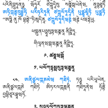
པརིནིབྦུཏཱནཉྩ ཝོཧཱརོ ཙཀྑཱདཱིསུ སནྣིསྶཡེནེཝ, ནཱཉྙཐཱཏི
ཨཏིཀྐནྟབུདྡྷེཧི པརིཧརིཏཱནི ཙཀྑུསོཏཱདཱིནི པུཙྪཱམཱིཏི པུཙྪཏི
‘‘ཨཏྠི ནུ ཁོ བྷནྟེ’’ཏིཨཱདིནཱ.
ཙཀྑུསོཏཱདིཝཊྚཾ
ཝཊྚེ པཝཏྟེཡྻ.
ཕགྒུནཔཉྷཱསུཏྟཝཎྞནཱ ནིཊྛིཏཱ.
གིལཱནཝགྒཝཎྞནཱ ནིཊྛིཏཱ.
༩. ཚནྣཝགྒོ
༡. པལོཀདྷམྨསུཏྟཝཎྞནཱ
.
ཨནིཙྩལཀྑཎམེཝ ཀཐིཏཾ,
ཏཉྩ པརིཡཱཡེན,
༨༤
ཨནིཙྩལཀྑཎེ ཀཐིཏེ ཨིཏརལཀྑཎཱནི ཀཐིཏཱནེཝ ཧོནྟི
བྱབྷིཙཱརབྷཱཝཏོ.
༢. སུཉྙཏལོཀསུཏྟཝཎྞནཱ