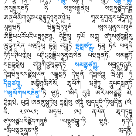
ཧི རཱུཔདསྶནེ ཙཀྑཏཱིཏི
ཙཀྑུ
. བུདྡྷཱནཾཡེཝ ཙཀྑཱུཏི
བུདྡྷཙཀྑུ,
ཨསཱདྷཱརཎཏོ ཧི སཏྟསནྟཱནེསུ སསྶཏུཙྪེདདིཊྛི
ཨནུལོམིཀཉཱཎཡཐཱབྷཱུཏཉཱཎཱནཉྩེཝ ཀཱམརཱགཱནུསཡཱདཱིནཉྩ
ཡཱཐཱཝཏོ ཝིབྷཱཝིཏཉཱཎཾ ཨཱསཡཱནུསཡཉཱཎཾ
ཨིནྡྲིཡཔརོཔརིཡཏྟཉཱཎཉྩ. ཧེཊྛིམཱ ཏཡོ མགྒཱ ཙཏུསཙྩདྷམྨེསུ
ཝུཏྟཱཀཱརེན པཝཏྟིཡཱ དྷམྨེ ཙཀྑཱུཏི
དྷམྨཙཀྑུ,
ཏཐཱ ཏེསཾ ཕལཱནི
ཏཾཏཾཔཊིཔཀྑེསུ པཊིཔྤསྶདྡྷིཔཧཱནཝསེན
པཝཏྟནཏོ. སམནྟཏོ
སབྦདྷམྨེསུ ཙཀྑུཀིཙྩསཱདྷནཏོ
སམནྟཙཀྑུ,
སབྦཉྙུཏཉྙཱཎཾ.
དིབྦཝིཧཱརསནྣིསྶཡེན ལདྡྷབྦཏོ དེཝཱནཾ དིབྦཙཀྑུ ཝིཡཱཏི ཏཾ
དིབྦཙཀྑུ,
ཨབྷིཉྙཱཝིསེསོ. ཨཱལོཀཾ ཝཌྜྷེཏྭཱ རཱུཔདསྶནཏོ
‘‘ཨཱལོཀཕརཎེནཱ’’
ཏི ཝུཏྟཾ. ‘‘ཨིདཾ དུཀྑཾ ཨརིཡསཙྩནྟི མེ,
བྷིཀྑཝེ, པུབྦེ ཨནནུསྶུཏེསུ དྷམྨེསུ ཙཀྑུཾ ཨུདཔཱདཱི’’ཏིཨཱདིནཱ (སཾ.
ནི. ༥.༡༠༨༡; མཧཱཝ. ༡༥) ནཡེན
ཨཱགཏཏྟཱ
ཙཏུསཙྩཔརིཙྪེདཀཉཱཎཾ ‘‘པཉྙཱཙཀྑཱུ’’ཏི ཝུཏྟཾ. ཏདིདཾ
‘‘ཝིཔསྶནཱཉཱཎ’’ནྟི ཝདནྟི,