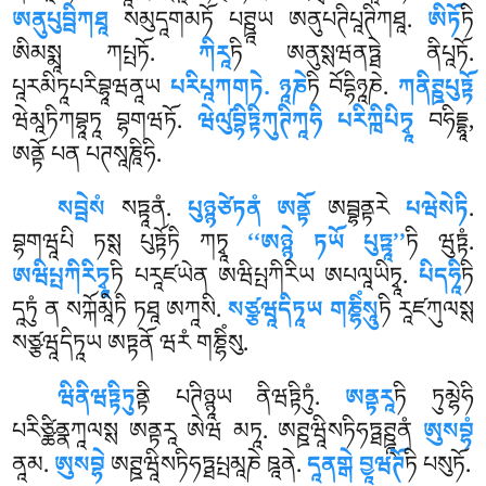
ཨནུཔུབྦིཀཐཱ
སམུདཱགམཏོ པཊྛཱཡ ཨནུཔཊིཔཱཊིཀཐཱ.
ཨིཏོ
ཏི
ཨིམསྨཱ ཀཔྤཏོ.
ཀིརཱ
ཏི ཨནུསྶཝནཏྠེ ནིཔཱཏོ.
པཱརམིཏཱཔརིབྷཱཝནཱཡ
པརིཔཱཀགཏེ. ཉཱཎེ
ཏི བོདྷིཉཱཎེ.
ཀནིཊྛཔུཏྟོ
ཝེམཱཏིཀབྷཱཏཱ བྷགཝཏོ.
ཝེལུ༹བྷིཏྟིཀུཊིཀཱཧི པརིཀྑིཔིཏྭཱ
བཧིདྡྷཱ,
ཨནྟོ པན པཊསཱཎཱིཧི.
སབྦེསཾ
སཏྟཱནཾ.
པུཉྙཙེཏནཾ ཨནྟོ
ཨབྦྷནྟརེ
པཝེསེཏི
.
བྷགཝཱཔི ཏསྶ པུཏྟོཏི ཀཏྭཱ
‘‘ཨཉྙེ ཏཡོ པུཏྟཱ’’
ཏི ཝུཏྟཾ.
ཨཝིཔྤཀིརིཏྭཱ
ཏི པརཱཛཡེན ཨཝིཔྤཀིརིཡ ཨཔལཱཡིཏྭཱ.
པིདཧཱི
ཏི
དཱཏུཾ ན སཀྐོམཱིཏི ཏཐཱ ཨཀཱསི.
སཙྩཝཱདིཏཱཡ གཎྷིཾསཱུ
ཏི རཱཛཀུལསྶ
སཙྩཝཱདིཏཱཡ ཨཏྟནོ ཝརཾ གཎྷིཾསུ.
ཝིནིཝཏྟིཏུ
ནྟི པཊིཉྙཱཡ ནིཝཏྟིཏུཾ.
ཨནྟརཱ
ཏི ཏུམྷེཧི
པརིཙྪིནྣཀཱལསྶ ཨནྟརཱ ཨེཝ མཏཱ. ཨཊྛཝཱིསཏིཧཏྠཊྛཱནཾ
ཨུསབྷཾ
ནཱམ.
ཨུསབྷེ
ཨཊྛཝཱིསཏིཧཏྠཔྤམཱཎེ ཋཱནེ.
དཱནགྒེ བྱཱཝཊོ
ཏི པསུཏོ.