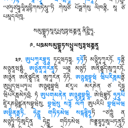
ཨརཧཏྟཾ པཱཔེཏྭཱ ཝིཔསྶནཱ ཀཐིཏཱ
ཏི ཝེདིཏབྦཱ.
‘‘ཙཏུཙཏྟཱལཱིསཱདྷིཀསཏེསཱུ’’ཏི ཀེསུཙི པོཏྠཀེསུ ལིཁནྟི, སཱ ཙ
པམཱདལེཁཱ.
སམུགྒྷཱཏསཱརུཔྤསུཏྟཝཎྞནཱ ནིཊྛིཏཱ.
༩. པཋམསམུགྒྷཱཏསཔྤཱཡསུཏྟཝཎྞནཱ
.
ཨུཔཀཱརབྷཱུཏཱ
ཏདཱཝཧཏྟཱ.
ཏཏོ
ཏི མཉྙིཏཱཀཱརཏོ.
ཏ
ནྟི
༣༡
མཉྙནཱཝཏྠུཾ.
ཨཉྙེནཱཀཱརེནཱ
ཏི ཡཐཱ མཉྙཏི ཨནིཙྩཱདིཨཱཀཱརཏོ,
ཨཉྙེན ཨནིཙྩཱདིནཱ ཨཱཀཱརེན ཧོཏི.
ཨཉྙཐཱབྷཱཝཾ ཝིཔརིཎཱམ
ནྟི
ཨུཔྤཱདཝཡཏཱཡ ཨཉྙཐཱབྷཱཝཾ ཛརཱཡ མརཎེན ཙ དྭེདྷཱ
ཝིཔརིཎཱམེཏབྦཾ. ཏཾ
ཨུཔགམནེན ཨཉྙཐཱབྷཱཝཱི,
ཨེཝཾབྷཱུཏོ
ཧུཏྭཱཔི
ཛཱིརཎབྷིཛྫནསབྷཱཝེསུ.
བྷཝེསུ སཏྟོ ལོཀོ
ཨུཔརིཔི
བྷཝཾཡེཝ
ཨབྷིནནྡཏི. ཧེཊྛཱ གཧིཏམེཝ སངྐཌྜྷིཏྭཱ
ཏི ‘‘ཙཀྑུཾ ན
མཉྙཏཱི’’ཏིཨཱདིནཱ ཧེཊྛཱ གཧིཏམེཝ ཁནྡྷདྷཱཏུཨཱཡཏནཱཏི