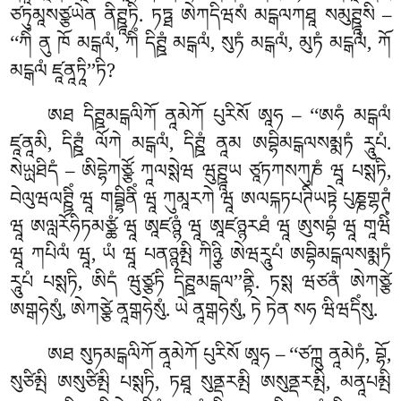
ཙཏུམཱསཙྩཡེན ནིཊྛཱཏི. ཏཏྠ ཨེཀདིཝསཾ མངྒལཀཐཱ སམུཊྛཱསི –
‘‘ཀིཾ ནུ ཁོ མངྒལཾ, ཀིཾ དིཊྛཾ མངྒལཾ, སུཏཾ མངྒལཾ, མུཏཾ མངྒལཾ, ཀོ
མངྒལཾ ཛཱནཱཏཱི’’ཏི?
ཨཐ
དིཊྛམངྒལིཀོ ནཱམེཀོ པུརིསོ ཨཱཧ – ‘‘ཨཧཾ མངྒལཾ
ཛཱནཱམི, དིཊྛཾ ལོཀེ མངྒལཾ, དིཊྛཾ ནཱམ ཨབྷིམངྒལསམྨཏཾ རཱུཔཾ.
སེཡྻཐིདཾ – ཨིདྷེཀཙྩོ ཀཱལསྶེཝ ཝུཊྛཱཡ ཙཱཏཀསཀུཎཾ ཝཱ པསྶཏི,
བེལུཝལཊྛིཾ ཝཱ གབྦྷིནིཾ ཝཱ ཀུམཱརཀེ ཝཱ ཨལངྐཏཔཊིཡཏྟེ པུཎྞགྷཊཾ
ཝཱ ཨལླརོཧིཏམཙྪཾ ཝཱ ཨཱཛཉྙཾ ཝཱ ཨཱཛཉྙརཐཾ ཝཱ ཨུསབྷཾ ཝཱ གཱཝིཾ
ཝཱ ཀཔིལཾ ཝཱ, ཡཾ ཝཱ པནཉྙམྤི ཀིཉྩི ཨེཝརཱུཔཾ ཨབྷིམངྒལསམྨཏཾ
རཱུཔཾ པསྶཏི, ཨིདཾ ཝུཙྩཏི དིཊྛམངྒལ’’ནྟི. ཏསྶ ཝཙནཾ ཨེཀཙྩེ
ཨགྒཧེསུཾ, ཨེཀཙྩེ ནཱགྒཧེསུཾ. ཡེ ནཱགྒཧེསུཾ, ཏེ ཏེན སཧ ཝིཝདིཾསུ.
ཨཐ
སུཏམངྒལིཀོ ནཱམེཀོ པུརིསོ ཨཱཧ – ‘‘ཙཀྑུ ནཱམེཏཾ, བྷོ,
སུཙིམྤི ཨསུཙིམྤི པསྶཏི, ཏཐཱ སུནྡརམྤི ཨསུནྡརམྤི, མནཱཔམྤི