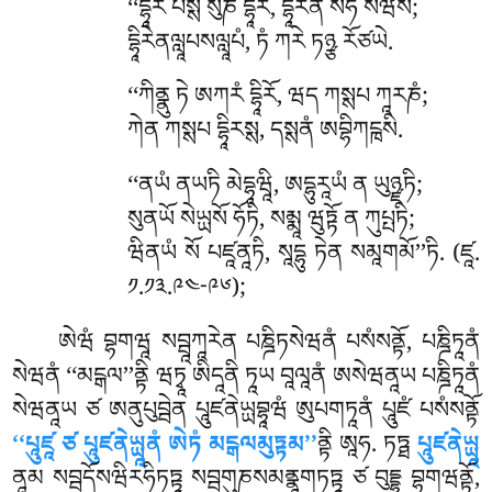
‘‘དྷཱིརཾ པསྶེ སུཎེ དྷཱིརཾ, དྷཱིརེན སཧ སཾཝསེ;
དྷཱིརེནལླཱཔསལླཱཔཾ, ཏཾ ཀརེ ཏཉྩ རོཙཡེ.
‘‘ཀིནྣུ ཏེ ཨཀརཾ དྷཱིརོ, ཝད ཀསྶཔ ཀཱརཎཾ;
ཀེན ཀསྶཔ དྷཱིརསྶ, དསྶནཾ ཨབྷིཀངྑསི.
‘‘ནཡཾ ནཡཏི མེདྷཱཝཱི, ཨདྷུརཱཡཾ ན ཡུཉྫཏི;
སུནཡོ སེཡྻསོ ཧོཏི, སམྨཱ ཝུཏྟོ ན ཀུཔྤཏི;
ཝིནཡཾ སོ པཛཱནཱཏི, སཱདྷུ ཏེན སམཱགམོ’’ཏི. (ཛཱ.
༡.༡༣.༩༤-༩༦);
ཨེཝཾ བྷགཝཱ སབྦཱཀཱརེན པཎྜིཏསེཝནཾ པསཾསནྟོ, པཎྜིཏཱནཾ
སེཝནཾ ‘‘མངྒལ’’ནྟི ཝཏྭཱ ཨིདཱནི ཏཱཡ བཱལཱནཾ ཨསེཝནཱཡ པཎྜིཏཱནཾ
སེཝནཱཡ ཙ ཨནུཔུབྦེན པཱུཛནེཡྻབྷཱཝཾ ཨུཔགཏཱནཾ པཱུཛཾ པསཾསནྟོ
‘‘པཱུཛཱ ཙ པཱུཛནེཡྻཱནཾ ཨེཏཾ མངྒལམུཏྟམ’’
ནྟི ཨཱཧ. ཏཏྠ
པཱུཛནེཡྻཱ
ནཱམ སབྦདོསཝིརཧིཏཏྟཱ སབྦགུཎསམནྣཱགཏཏྟཱ ཙ བུདྡྷཱ བྷགཝནྟོ,