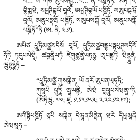
པེ… ཡེ ཀེཙི ཨུཔསགྒཱ…པེ… ནོ པཎྜིཏཏོ. ཨིཏི ཁོ,
བྷིཀྑཝེ, སཔྤཊིབྷཡོ བཱལོ, ཨཔྤཊིབྷཡོ པཎྜིཏོ. སཨུཔདྡཝོ
བཱལོ, ཨནུཔདྡཝོ པཎྜིཏོ, སཨུཔསགྒོ བཱལོ, ཨནུཔསགྒོ
པཎྜིཏོ’’ཏི (ཨ. ནི. ༣.༡).
ཨཔིཙ པཱུཏིམཙྪསདིསོ བཱལོ, པཱུཏིམཙྪབནྡྷཔཏྟཔུཊསདིསོ
ཧོཏི ཏདུཔསེཝཱི, ཚཌྜནཱིཡཏཾ ཛིགུཙྪནཱིཡཏཉྩ ཨཱཔཛྫཏི ཝིཉྙཱུནཾ.
ཝུཏྟཉྩེཏཾ –
‘‘པཱུཏིམཙྪཾ ཀུསགྒེན, ཡོ ནརོ ཨུཔནཡ྄ཧཏི;
ཀུསཱཔི པཱུཏཱི ཝཱཡནྟི, ཨེཝཾ བཱལཱུཔསེཝནཱ’’ཏི.
(ཨིཏིཝུ. ༧༦; ཛཱ. ༡.༡༥.༡༨༣; ༢.༢༢.༡༢༥༧);
ཨཀིཏྟིཔཎྜིཏོ ཙཱཔི སཀྐེན དེཝཱནམིནྡེན ཝརེ དིཡྻམཱནེ
ཨེཝམཱཧ –