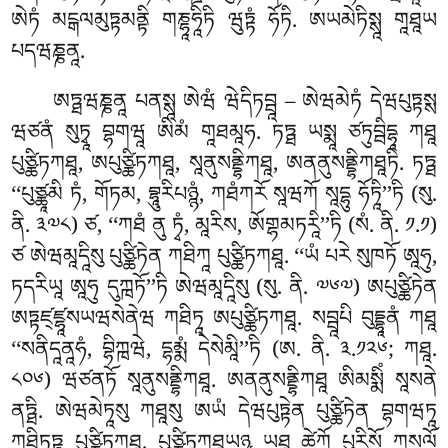
ཨེཏཾ མངྒལམུཏྟམནྟི གཎྷཱཧཱིཏི ཝུཏྟཾ ཧོཏི. ཨཡམེཏིསྶཱ གཱཐཱཡ
པདཝཎྞནཱ.
ཨཏྠཝཎྞནཱ པནསྶཱ ཨེཝཾ ཝེདིཏབྦཱ – ཨེཝམེཏཾ དེཝཔུཏྟསྶ
ཝཙནཾ སུཏྭཱ བྷགཝཱ ཨིམཾ གཱཐམཱཧ. ཏཏྠ ཡསྨཱ ཙཏུབྦིདྷཱ ཀཐཱ
པུཙྪིཏཀཐཱ, ཨཔུཙྪིཏཀཐཱ, སཱནུསནྡྷིཀཐཱ, ཨནནུསནྡྷིཀཐཱཏི. ཏཏྠ
‘‘པུཙྪཱམི ཏཾ, གོཏམ, བྷཱུརིཔཉྙཾ, ཀཐཾཀརོ སཱཝཀོ སཱདྷུ ཧོཏཱི’’ཏི (སུ.
ནི. ༣༧༨) ཙ, ‘‘ཀཐཾ ནུ ཏྭཾ, མཱརིས, ཨོགྷམཏརཱི’’ཏི (སཾ. ནི. ༡.༡)
ཙ ཨེཝམཱདཱིསུ པུཙྪིཏེན ཀཐིཀཱ པུཙྪིཏཀཐཱ. ‘‘ཡཾ པརེ སུཁཏོ ཨཱཧུ,
ཏདརིཡཱ ཨཱཧུ དུཀྑཏོ’’ཏི ཨེཝམཱདཱིསུ (སུ. ནི. ༧༦༧) ཨཔུཙྪིཏེན
ཨཏྟཛ྄ཛྷཱསཡཝསེནེཝ ཀཐིཏཱ ཨཔུཙྪིཏཀཐཱ. སབྦཱཔི བུདྡྷཱནཾ ཀཐཱ
‘‘སནིདཱནཱཧཾ, བྷིཀྑཝེ, དྷམྨཾ དེསེམཱི’’ཏི (ཨ. ནི. ༣.༡༢༦; ཀཐཱ.
༨༠༦) ཝཙནཏོ སཱནུསནྡྷིཀཐཱ. ཨནནུསནྡྷིཀཐཱ ཨིམསྨིཾ སཱསནེ
ནཏྠི. ཨེཝམེཏཱསུ ཀཐཱསུ ཨཡཾ དེཝཔུཏྟེན པུཙྪིཏེན བྷགཝཏཱ
ཀཐིཏཏྟཱ པུཙྪིཏཀཐཱ. པུཙྪིཏཀཐཱཡཉྩ ཡཐཱ ཚེཀོ པུརིསོ ཀུསལོ