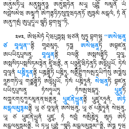
ཨནུམཏིཡཱ མནུསྶཱནཉྩ ཨནུགྒཧེན མཡཱ པུཊྛོ སམཱནོ ཡཾ
སབྦེསམེཝ ཨམྷཱཀཾ ཨེཀནྟཧིཏསུཁཱཝཧནཏོ ཨུཏྟམཾ མངྒལཾ, ཏཾ ནོ
ཨནུཀམྤཾ ཨུཔཱདཱཡ བྲཱུཧི བྷགཝཱ’’ཏི.
. ཨེཝམེཏཾ
དེཝཔུཏྟསྶ ཝཙནཾ སུཏྭཱ བྷགཝཱ
‘‘ཨསེཝནཱ
༢༦༢
ཙ བཱལཱན’’
ནྟི གཱཐམཱཧ. ཏཏྠ
ཨསེཝནཱ
ཏི ཨབྷཛནཱ
ཨཔཡིརུཔཱསནཱ.
བཱལཱན
ནྟི བལནྟི ཨསྶསནྟཱིཏི བཱལཱ,
ཨསྶསིཏཔསྶསིཏམཏྟེན ཛཱིཝནྟི, ན པཉྙཱཛཱིཝིཏེནཱཏི ཨདྷིཔྤཱཡོ. ཏེསཾ
བཱལཱནཾ
པཎྜིཏཱན
ནྟི
པཎྜནྟཱིཏི པཎྜིཏཱ, སནྡིཊྛིཀསམྤརཱཡིཀེསུ ཨཏྠེསུ
ཉཱཎགཏིཡཱ གཙྪནྟཱིཏི ཨདྷིཔྤཱཡོ. ཏེསཾ པཎྜིཏཱནཾ.
སེཝནཱ
ཏི བྷཛནཱ
པཡིརུཔཱསནཱ ཏཾསཧཱཡཏཱ ཏཾསམྤཝངྐཏཱ.
པཱུཛཱ
ཏི
སཀྐཱརགརུཀཱརམཱནནཝནྡནཱ.
པཱུཛནེཡྻཱན
ནྟི པཱུཛཱརཧཱནཾ.
ཨེཏཾ
མངྒལམུཏྟམ
ནྟི ཡཱ ཙ བཱལཱནཾ ཨསེཝནཱ, ཡཱ ཙ པཎྜིཏཱནཾ སེཝནཱ,
ཡཱ ཙ པཱུཛནེཡྻཱནཾ པཱུཛཱ, ཏཾ སབྦཾ སམྤིཎྜེཏྭཱ ཨཱཧ ཨེཏཾ
མངྒལམུཏྟམནྟི. ཡཾ ཏཡཱ པུཊྛཾ ‘‘བྲཱུཧི མངྒལམུཏྟམ’’ནྟི, ཨེཏྠ ཏཱཝ