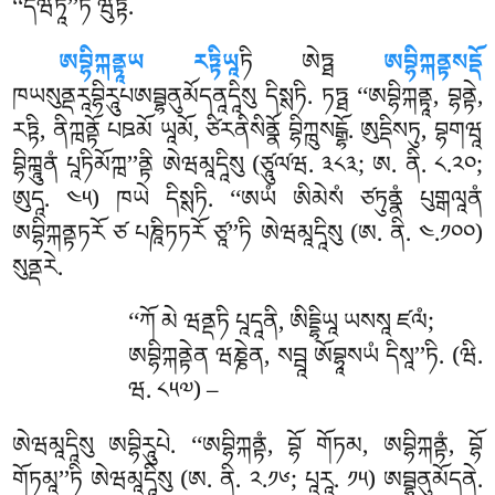
‘‘དེཝཏཱ’’ཏི ཝུཏྟོ.
ཨབྷིཀྐནྟཱཡ
རཏྟིཡཱ
ཏི ཨེཏྠ
ཨབྷིཀྐནྟསདྡོ
ཁཡསུནྡརཱབྷིརཱུཔཨབྦྷནུམོདནཱདཱིསུ དིསྶཏི. ཏཏྠ ‘‘ཨབྷིཀྐནྟཱ, བྷནྟེ,
རཏྟི, ནིཀྑནྟོ པཋམོ ཡཱམོ, ཙིརནིསིནྣོ བྷིཀྑུསངྒྷོ. ཨུདྡིསཏུ, བྷགཝཱ
བྷིཀྑཱུནཾ པཱཏིམོཀྑ’’ནྟི ཨེཝམཱདཱིསུ (ཙཱུལ༹ཝ. ༣༨༣; ཨ. ནི. ༨.༢༠;
ཨུདཱ. ༤༥) ཁཡེ དིསྶཏི. ‘‘ཨཡཾ ཨིམེསཾ ཙཏུནྣཾ པུགྒལཱནཾ
ཨབྷིཀྐནྟཏརོ ཙ པཎཱིཏཏརོ ཙཱ’’ཏི ཨེཝམཱདཱིསུ (ཨ. ནི. ༤.༡༠༠)
སུནྡརེ.
‘‘ཀོ མེ ཝནྡཏི པཱདཱནི, ཨིདྡྷིཡཱ ཡསསཱ ཛལཾ;
ཨབྷིཀྐནྟེན ཝཎྞེན, སབྦཱ ཨོབྷཱསཡཾ དིསཱ’’ཏི. (ཝི.
ཝ. ༨༥༧) –
ཨེཝམཱདཱིསུ ཨབྷིརཱུཔེ. ‘‘ཨབྷིཀྐནྟཾ, བྷོ གོཏམ, ཨབྷིཀྐནྟཾ, བྷོ
གོཏམཱ’’ཏི ཨེཝམཱདཱིསུ (ཨ. ནི. ༢.༡༦; པཱརཱ. ༡༥) ཨབྦྷནུམོདནེ.