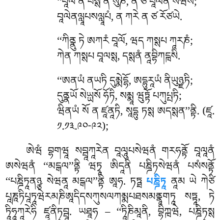
‘‘བཱལཾ
ན པསྶེ ན སུཎེ, ན ཙ བཱལེན སཾཝསེ;
བཱལེནལླཱཔསལླཱཔཾ, ན ཀརེ ན ཙ རོཙཡེ.
‘‘ཀིནྣུ ཏེ ཨཀརཾ བཱལོ, ཝད ཀསྶཔ ཀཱརཎཾ;
ཀེན ཀསྶཔ བཱལསྶ, དསྶནཾ ནཱབྷིཀངྑསི.
‘‘ཨནཡཾ ནཡཏི དུམྨེདྷོ, ཨདྷུརཱཡཾ ནིཡུཉྫཏི;
དུནྣཡོ སེཡྻསོ ཧོཏི, སམྨཱ ཝུཏྟོ པཀུཔྤཏི;
ཝིནཡཾ སོ ན ཛཱནཱཏི, སཱདྷུ ཏསྶ ཨདསྶན’’ནྟི. (ཛཱ.
༡.༡༣.༩༠-༩༢);
ཨེཝཾ བྷགཝཱ སབྦཱཀཱརེན བཱལཱུཔསེཝནཾ གརཧནྟོ བཱལཱནཾ
ཨསེཝནཾ ‘‘མངྒལ’’ནྟི ཝཏྭཱ ཨིདཱནི པཎྜིཏསེཝནཾ པསཾསནྟོ
‘‘པཎྜིཏཱནཉྩ སེཝནཱ མངྒལ’’ནྟི ཨཱཧ. ཏཏྠ
པཎྜིཏཱ
ནཱམ ཡེ ཀེཙི
པཱཎཱཏིཔཱཏཱཝེརམཎིཨཱདིདསཀུསལཀམྨཔཐསམནྣཱགཏཱ སཏྟཱ, ཏེ
ཏཱིཧཱཀཱརེཧི ཛཱནིཏབྦཱ. ཡཐཱཧ – ‘‘ཏཱིཎིམཱནི, བྷིཀྑཝེ, པཎྜིཏསྶ