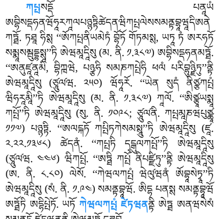
ཀཔྤ
སདྡོ པནཱཡཾ
ཨབྷིསདྡཧནཝོཧཱརཀཱལཔཉྙཏྟིཚེདནཝིཀཔྤལེསསམནྟབྷཱཝཱདིཨནེ
ཀཏྠོ. ཏཐཱ ཧིསྶ ‘‘ཨོཀཔྤནིཡམེཏཾ བྷོཏོ གོཏམསྶ, ཡཏཱ ཏཾ ཨརཧཏོ
སམྨཱསམྦུདྡྷསྶཱ’’ཏི ཨེཝམཱདཱིསུ (མ. ནི. ༡.༣༨༧) ཨབྷིསདྡཧནམཏྠོ.
‘‘ཨནུཛཱནཱམི, བྷིཀྑཝེ, པཉྩཧི སམཎཀཔྤེཧི ཕལཾ པརིབྷུཉྫིཏུ’’ནྟི
ཨེཝམཱདཱིསུ (ཙཱུལ༹ཝ. ༢༥༠) ཝོཧཱརོ. ‘‘ཡེན སུདཾ ནིཙྩཀཔྤཾ
ཝིཧརཱམཱི’’ཏི ཨེཝམཱདཱིསུ (མ. ནི. ༡.༣༨༧) ཀཱལོ. ‘‘ཨིཙྩཱཡསྨཱ
ཀཔྤོ’’ཏི ཨེཝམཱདཱིསུ (སུ. ནི. ༡༠༩༨; ཙཱུལ༹ནི. ཀཔྤམཱཎཝཔུཙྪཱ
༡༡༧) པཉྙཏྟི. ‘‘ཨལངྐཏོ ཀཔྤིཏཀེསམསྶཱུ’’ཏི ཨེཝམཱདཱིསུ (ཛཱ.
༢.༢༢.༡༣༦༨) ཚེདནཾ. ‘‘ཀཔྤཏི དྭངྒུལཀཔྤོ’’ཏི ཨེཝམཱདཱིསུ
(ཙཱུལ༹ཝ. ༤༤༦) ཝིཀཔྤོ. ‘‘ཨཏྠི ཀཔྤོ ནིཔཛྫིཏུ’’ནྟི ཨེཝམཱདཱིསུ
(ཨ. ནི. ༨.༨༠) ལེསོ. ‘‘ཀེཝལཀཔྤཾ ཝེལུ༹ཝནཾ ཨོབྷཱསེཏྭཱ’’ཏི
ཨེཝམཱདཱིསུ (སཾ. ནི. ༡.༩༤) སམནྟབྷཱཝོ. ཨིདྷ པནསྶ སམནྟབྷཱཝོ
ཨཏྠོཏི ཨདྷིཔྤེཏོ. ཡཏོ
ཀེཝལཀཔྤཾ ཛེཏཝན
ནྟི ཨེཏྠ ཨནཝསེསཾ