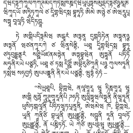
དེཝདཏྟཀོཀཱལིཀཀཊམོདཀཏིསྶཁཎྜདེཝིཡཱཔུཏྟསམུདྡདཏྟཙིཉྩམཱཎ
ཝིཀཱདཡོ ཨཏཱིཏཀཱལེ ཙ དཱིགྷཝིདསྶ བྷཱཏཱཏི ཨིམེ ཨཉྙེ ཙ ཨེཝརཱུཔཱ
སཏྟཱ བཱལཱཏི ཝེདིཏབྦཱ.
ཏེ ཨགྒིཔདིཏྟམིཝ ཨངྒཱརཾ ཨཏྟནཱ དུགྒཧིཏེན ཨཏྟཱནཉྩ
ཨཏྟནོ ཝཙནཀཱརཀེ ཙ ཝིནཱསེནྟི, ཡཐཱ དཱིགྷཝིདསྶ བྷཱཏཱ
ཙཏུབུདྡྷནྟརཾ སཊྛིཡོཛནམཏྟེན ཨཏྟབྷཱཝེན ཨུཏྟཱནོ པཏིཏོ
མཧཱནིརཡེ པཙྩཏི, ཡཐཱ ཙ ཏསྶ དིཊྛིཾ ཨབྷིརུཙིཀཱནི པཉྩ ཀུལསཏཱནི
ཏསྶེཝ སཧབྱཏཾ ཨུཔཔནྣཱནི ནིརཡེ པཙྩནྟི. ཝུཏྟཾ ཧེཏཾ –
‘‘སེཡྻཐཱཔི, བྷིཀྑཝེ, ནལཱ༹གཱརཱ ཝཱ ཏིཎཱགཱརཱ ཝཱ
ཨགྒི མུཏྟོ ཀཱུཊཱགཱརཱནིཔི ཌཧཏི ཨུལླིཏྟཱཝལིཏྟཱནི ནིཝཱཏཱནི
ཕུསིཏགྒལཱ༹ནི པིཧིཏཝཱཏཔཱནཱནི, ཨེཝམེཝ ཁོ, བྷིཀྑཝེ,
ཡཱནི ཀཱནིཙི
བྷཡཱནི ཨུཔྤཛྫནྟི, སབྦཱནི ཏཱནི བཱལཏོ
ཨུཔྤཛྫནྟི, ནོ པཎྜིཏཏོ. ཡེ ཀེཙི ཨུཔདྡཝཱ ཨུཔྤཛྫནྟི…