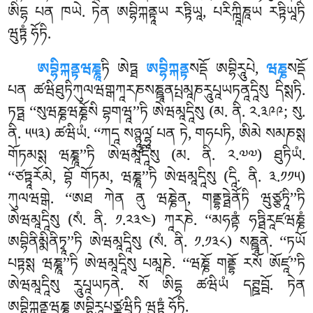
ཨིདྷ པན ཁཡེ. ཏེན ཨབྷིཀྐནྟཱཡ རཏྟིཡཱ, པརིཀྑཱིཎཱཡ རཏྟིཡཱཏི
ཝུཏྟཾ ཧོཏི.
ཨབྷིཀྐནྟཝཎྞཱ
ཏི
ཨེཏྠ
ཨབྷིཀྐནྟ
སདྡོ ཨབྷིརཱུཔེ,
ཝཎྞ
སདྡོ
པན ཚཝིཐུཏིཀུལཝགྒཀཱརཎསཎྛཱནཔྤམཱཎརཱུཔཱཡཏནཱདཱིསུ དིསྶཏི.
ཏཏྠ ‘‘སུཝཎྞཝཎྞོསི བྷགཝཱ’’ཏི ཨེཝམཱདཱིསུ (མ. ནི. ༢.༣༩༩; སུ.
ནི. ༥༥༣) ཚཝིཡཾ. ‘‘ཀདཱ སཉྙཱུལ༹ྷཱ པན ཏེ, གཧཔཏི, ཨིམེ སམཎསྶ
གོཏམསྶ ཝཎྞཱ’’ཏི ཨེཝམཱདཱིསུ (མ. ནི. ༢.༧༧) ཐུཏིཡཾ.
‘‘ཙཏྟཱརོམེ, བྷོ གོཏམ, ཝཎྞཱ’’ཏི ཨེཝམཱདཱིསུ (དཱི. ནི. ༣.༡༡༥)
ཀུལཝགྒེ. ‘‘ཨཐ ཀེན ནུ ཝཎྞེན, གནྡྷཏྠེནོཏི ཝུཙྩཏཱི’’ཏི
ཨེཝམཱདཱིསུ (སཾ. ནི. ༡.༢༣༤) ཀཱརཎེ. ‘‘མཧནྟཾ ཧཏྠིརཱཛཝཎྞཾ
ཨབྷིནིམྨིནིཏྭཱ’’ཏི ཨེཝམཱདཱིསུ (སཾ. ནི. ༡.༡༣༨) སཎྛཱནེ. ‘‘ཏཡོ
པཏྟསྶ ཝཎྞཱ’’ཏི ཨེཝམཱདཱིསུ པམཱཎེ. ‘‘ཝཎྞོ གནྡྷོ རསོ ཨོཛཱ’’ཏི
ཨེཝམཱདཱིསུ རཱུཔཱཡཏནེ. སོ ཨིདྷ ཚཝིཡཾ དཊྛབྦོ. ཏེན
ཨབྷིཀྐནྟཝཎྞཱ ཨབྷིརཱུཔཙྪཝཱིཏི ཝུཏྟཾ ཧོཏི.