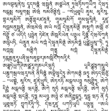
ཨལབྷམཱནེསུ དྭཱདསནྣཾ ཝསྶཱནཾ ཨཙྩཡེན ཏཱཝཏིཾསཀཱཡིཀཱ དེཝཏཱ
སངྒམྨ སམཱགམྨ ཨེཝཾ སམཙིནྟེསུཾ – ‘‘སེཡྻཐཱཔི ནཱམ, མཱརིསཱ,
གྷརསཱམིཀོ ཨནྟོགྷརཛནཱནཾ, གཱམསཱམིཀོ གཱམཝཱསཱིནཾ, རཱཛཱ
སབྦམནུསྶཱནཾ, ཨེཝམེཝཾ ཨཡཾ སཀྐོ དེཝཱནམིནྡོ ཨམྷཱཀཾ ཨགྒོ ཙ
སེཊྛོ ཙ ཡདིདཾ པུཉྙེན ཏེཛེན ཨིསྶརིཡེན པཉྙཱཡ དྭིནྣཾ དེཝལོཀཱནཾ
ཨདྷིཔཏི. ཡཾནཱུན མཡཾ སཀྐཾ དེཝཱནམིནྡཾ ཨེཏམཏྠཾ པུཙྪེཡྻཱམཱ’’ཏི. ཏཱ
སཀྐསྶ སནྟིཀཾ གནྟྭཱ སཀྐཾ དེཝཱནམིནྡཾ
ཏངྑཎཱནུརཱུཔནིཝཱསནཱབྷརཎསསྶིརིཀསརཱིརཾ
ཨཌྜྷཏེཡྻཀོཊིཨཙྪརཱགཎཔརིཝུཏཾ པཱརིཙྪཏྟཀམཱུལེ
པཎྜུཀམྦལཝརཱསནེ ནིསིནྣཾ ཨབྷིཝཱདེཏྭཱ ཨེཀམནྟཾ ཋཏྭཱ ཨེཏདཝོཙུཾ
– ‘‘ཡགྒྷེ, མཱརིས, ཛཱནེཡྻཱསི, ཨེཏརཧི མངྒལཔཉྷཱ སམུཊྛིཏཱ, ཨེཀེ
དིཊྛཾ མངྒལནྟི ཝདནྟི, ཨེཀེ སུཏཾ མངྒལནྟི ཝདནྟི, ཨེཀེ མུཏཾ
མངྒལནྟི ཝདནྟི. ཏཏྠ མཡཉྩ ཨཉྙེ ཙ ཨནིཊྛངྒཏཱ, སཱདྷུ ཝཏ ནོ ཏྭཾ
ཡཱཐཱཝཏོ བྱཱཀརོཧཱི’’ཏི. དེཝརཱཛཱ པཀཏིཡཱཔི པཉྙཝཱ ‘‘ཨཡཾ