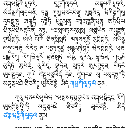
ཙཀྐཝཏྟིཀོལཱཧལཾ, བུདྡྷཀོལཱཧལཾ, མངྒལཀོལཱཧལཾ,
མོནེཡྻཀོལཱཧལནྟི. ཏཏྠ ཀཱམཱཝཙརདེཝཱ མུཏྟསིརཱ ཝིཀིཎྞཀེསཱ
རུདམྨུཁཱ ཨསྶཱུནི ཧཏྠེཧི པུཉྪམཱནཱ རཏྟཝཏྠནིཝཏྠཱ ཨཏིཝིཡ
ཝིརཱུཔཝེསདྷཱརིནོ ཧུཏྭཱ, ‘‘ཝསྶསཏསཧསྶསྶ ཨཙྩཡེན ཀཔྤུཊྛཱནཾ
བྷཝིསྶཏི. ཨཡཾ ལོཀོ ཝིནསྶིསྶཏི, མཧཱསམུདྡོ སུསྶིསྶཏི, ཨཡཉྩ
མཧཱཔཐཝཱི སིནེརུ ཙ པབྦཏརཱཛཱ ཨུཌྜྷཡ྄ཧིསྶཏི ཝིནསྶིསྶཏི, ཡཱཝ
བྲཧྨལོཀཱ ལོཀཝིནཱསོ བྷཝིསྶཏི. མེཏྟཾ, མཱརིསཱ, བྷཱཝེཐ, ཀརུཎཾ
མུདིཏཾ ཨུཔེཀྑཾ, མཱརིསཱ, བྷཱཝེཐ, མཱཏརཾ ཨུཔཊྛཧཐ, པིཏརཾ
ཨུཔཊྛཧཐ, ཀུལེ ཛེཊྛཱཔཙཱཡིནོ ཧོཐ, ཛཱགརཐ མཱ པམཱདཏྠཱ’’ཏི
མནུསྶཔཐེ ཝིཙརིཏྭཱ ཨཱརོཙེནྟི. ཨིདཾ
ཀཔྤཀོལཱཧལཾ
ནཱམ.
ཀཱམཱཝཙརདེཝཱཡེཝ ‘‘ཝསྶསཏསྶཙྩཡེན ཙཀྐཝཏྟིརཱཛཱ ལོཀེ
ཨུཔྤཛྫིསྶཏཱི’’ཏི མནུསྶཔཐེ ཝིཙརིཏྭཱ ཨཱརོཙེནྟི. ཨིདཾ
ཙཀྐཝཏྟིཀོལཱཧལཾ
ནཱམ.