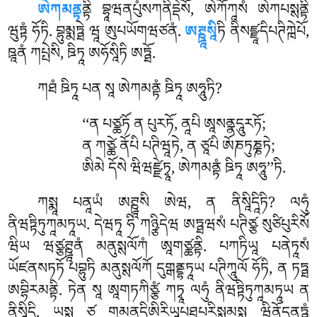
ཨེཀམནྟ
ནྟི བྷཱཝནཔུཾསཀནིདྡེསོ, ཨེཀོཀཱསཾ ཨེཀཔསྶནྟི
ཝུཏྟཾ ཧོཏི. བྷུམྨཏྠེ ཝཱ ཨུཔཡོགཝཙནཾ.
ཨཊྛཱསཱི
ཏི ནིསཛྫཱདིཔཊིཀྑེཔོ,
ཋཱནཾ ཀཔྤེསི, ཋིཏཱ ཨཧོསཱིཏི ཨཏྠོ.
ཀཐཾ ཋིཏཱ པན སཱ ཨེཀམནྟཾ ཋིཏཱ ཨཧཱུཏི?
‘‘ན པཙྪཏོ ན པུརཏོ, ནཱཔི ཨཱསནྣདཱུརཏོ;
ན ཀཙྪེ ནོཔི པཊིཝཱཏེ, ན ཙཱཔི ཨོཎཏུཎྞཏེ;
ཨིམེ དོསེ ཝིཝཛྫེཏྭཱ, ཨེཀམནྟཾ ཋིཏཱ ཨཧཱུ’’ཏི.
ཀསྨཱ པནཱཡཾ ཨཊྛཱསི ཨེཝ, ན ནིསཱིདཱིཏི? ལཧུཾ
ནིཝཏྟིཏུཀཱམཏཱཡ. དེཝཏཱ ཧི ཀཉྩིདེཝ ཨཏྠཝསཾ པཊིཙྩ སུཙིཔུརིསོ
ཝིཡ ཝཙྩཊྛཱནཾ མནུསྶལོཀཾ ཨཱགཙྪནྟི. པཀཏིཡཱ པནེཏཱསཾ
ཡོཛནསཏཏོ པབྷུཏི མནུསྶལོཀོ དུགྒནྡྷཏཱཡ པཊིཀཱུལོ ཧོཏི, ན ཏཏྠ
ཨབྷིརམནྟི. ཏེན སཱ ཨཱགཏཀིཙྩཾ ཀཏྭཱ ལཧུཾ ནིཝཏྟིཏུཀཱམཏཱཡ ན
ནིསཱིདི. ཡསྶ ཙ གམནཱདིཨིརིཡཱཔཐཔརིསྶམསྶ ཝིནོདནཏྠཾ