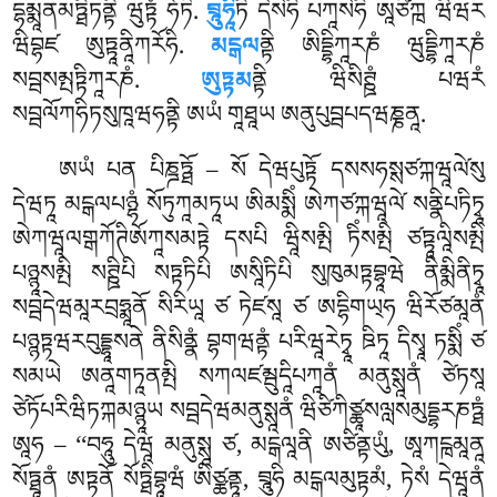
དྷམྨཱནམཏྠིཏནྟི ཝུཏྟཾ ཧོཏི.
བྲཱུཧཱི
ཏི དེསེཧི པཀཱསེཧི ཨཱཙིཀྑ ཝིཝར
ཝིབྷཛ ཨུཏྟཱནཱིཀརོཧི.
མངྒལ
ནྟི ཨིདྡྷིཀཱརཎཾ ཝུདྡྷིཀཱརཎཾ
སབྦསམྤཏྟིཀཱརཎཾ.
ཨུཏྟམ
ནྟི ཝིསིཊྛཾ པཝརཾ
སབྦལོཀཧིཏསུཁཱཝཧནྟི ཨཡཾ གཱཐཱཡ ཨནུཔུབྦཔདཝཎྞནཱ.
ཨཡཾ པན པིཎྜཏྠོ – སོ དེཝཔུཏྟོ དསསཧསྶཙཀྐཝཱལེ༹སུ
དེཝཏཱ མངྒལཔཉྷཾ སོཏུཀཱམཏཱཡ ཨིམསྨིཾ ཨེཀཙཀྐཝཱལེ༹ སནྣིཔཏིཏྭཱ
ཨེཀཝཱལགྒཀོཊིཨོཀཱསམཏྟེ དསཔི ཝཱིསམྤི ཏིཾསམྤི ཙཏྟཱལཱིསམྤི
པཉྙཱསམྤི སཊྛིཔི སཏྟཏིཔི ཨསཱིཏིཔི སུཁུམཏྟབྷཱཝེ ནིམྨིནིཏྭཱ
སབྦདེཝམཱརབྲཧྨཱནོ སིརིཡཱ ཙ ཏེཛསཱ ཙ ཨདྷིགཡ྄ཧ ཝིརོཙམཱནཾ
པཉྙཏྟཝརབུདྡྷཱསནེ ནིསིནྣཾ བྷགཝནྟཾ པརིཝཱརེཏྭཱ ཋིཏཱ དིསྭཱ ཏསྨིཾ ཙ
སམཡེ ཨནཱགཏཱནམྤི སཀལཛམྦུདཱིཔཀཱནཾ མནུསྶཱནཾ ཙེཏསཱ
ཙེཏོཔརིཝིཏཀྐམཉྙཱཡ སབྦདེཝམནུསྶཱནཾ ཝིཙིཀིཙྪཱསལླསམུདྡྷརཎཏྠཾ
ཨཱཧ – ‘‘བཧཱུ དེཝཱ མནུསྶཱ ཙ, མངྒལཱནི ཨཙིནྟཡུཾ, ཨཱཀངྑམཱནཱ
སོཏྠཱནཾ ཨཏྟནོ སོཏྠིབྷཱཝཾ ཨིཙྪནྟཱ, བྲཱུཧི མངྒལམུཏྟམཾ, ཏེསཾ དེཝཱནཾ