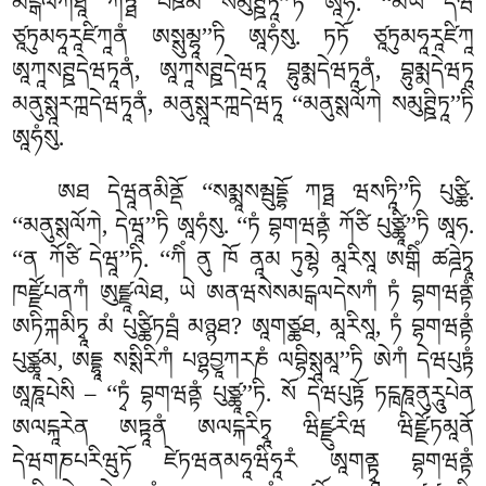
མངྒལཀཐཱ ཀཏྠ པཋམཾ སམུཊྛིཏཱ’’ཏི ཨཱཧ. ‘‘མཡཾ དེཝ
ཙཱཏུམཧཱརཱཛིཀཱནཾ ཨསྶུམྷཱ’’ཏི ཨཱཧཾསུ. ཏཏོ ཙཱཏུམཧཱརཱཛིཀཱ
ཨཱཀཱསཊྛདེཝཏཱནཾ, ཨཱཀཱསཊྛདེཝཏཱ བྷུམྨདེཝཏཱནཾ, བྷུམྨདེཝཏཱ
མནུསྶཱརཀྑདེཝཏཱནཾ, མནུསྶཱརཀྑདེཝཏཱ ‘‘མནུསྶལོཀེ སམུཊྛིཏཱ’’ཏི
ཨཱཧཾསུ.
ཨཐ དེཝཱནམིནྡོ ‘‘སམྨཱསམྦུདྡྷོ ཀཏྠ ཝསཏཱི’’ཏི པུཙྪི.
‘‘མནུསྶལོཀེ, དེཝཱ’’ཏི ཨཱཧཾསུ. ‘‘ཏཾ བྷགཝནྟཾ ཀོཙི པུཙྪཱི’’ཏི ཨཱཧ.
‘‘ན ཀོཙི དེཝཱ’’ཏི. ‘‘ཀིཾ ནུ ཁོ ནཱམ ཏུམྷེ མཱརིསཱ ཨགྒིཾ ཚཌྜེཏྭཱ
ཁཛྫོཔནཀཾ ཨུཛྫཱལེཐ, ཡེ ཨནཝསེསམངྒལདེསཀཾ ཏཾ བྷགཝནྟཾ
ཨཏིཀྐམིཏྭཱ མཾ པུཙྪིཏབྦཾ མཉྙཐ? ཨཱགཙྪཐ, མཱརིསཱ, ཏཾ བྷགཝནྟཾ
པུཙྪཱམ, ཨདྡྷཱ སསྶིརིཀཾ པཉྷབྱཱཀརཎཾ ལབྷིསྶཱམཱ’’ཏི ཨེཀཾ དེཝཔུཏྟཾ
ཨཱཎཱཔེསི – ‘‘ཏྭཾ བྷགཝནྟཾ པུཙྪཱ’’ཏི. སོ དེཝཔུཏྟོ ཏངྑཎཱནུརཱུཔེན
ཨལངྐཱརེན ཨཏྟཱནཾ ཨལངྐརིཏྭཱ ཝིཛྫུརིཝ ཝིཛྫོཏམཱནོ
དེཝགཎཔརིཝུཏོ ཛེཏཝནམཧཱཝིཧཱརཾ ཨཱགནྟྭཱ བྷགཝནྟཾ