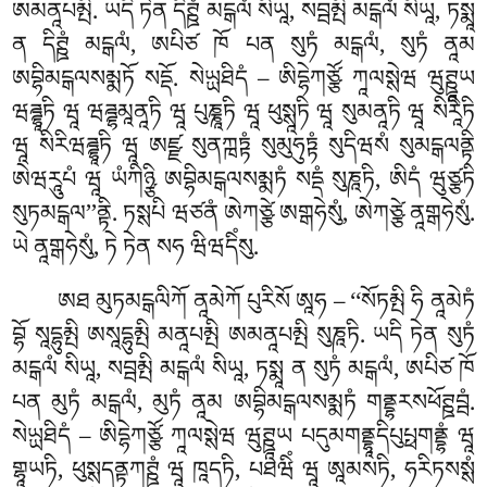
ཨམནཱཔམྤི. ཡདི ཏེན དིཊྛཾ མངྒལཾ སིཡཱ, སབྦམྤི མངྒལཾ སིཡཱ, ཏསྨཱ
ན དིཊྛཾ མངྒལཾ, ཨཔིཙ ཁོ པན སུཏཾ མངྒལཾ, སུཏཾ ནཱམ
ཨབྷིམངྒལསམྨཏོ སདྡོ. སེཡྻཐིདཾ – ཨིདྷེཀཙྩོ ཀཱལསྶེཝ ཝུཊྛཱཡ
ཝཌྜྷཱཏི ཝཱ ཝཌྜྷམཱནཱཏི ཝཱ པུཎྞཱཏི ཝཱ ཕུསྶཱཏི ཝཱ སུམནཱཏི ཝཱ སིརཱིཏི
ཝཱ སིརིཝཌྜྷཱཏི ཝཱ ཨཛྫ སུནཀྑཏྟཾ སུམུཧུཏྟཾ སུདིཝསཾ སུམངྒལནྟི
ཨེཝརཱུཔཾ ཝཱ ཡཾཀིཉྩི ཨབྷིམངྒལསམྨཏཾ སདྡཾ སུཎཱཏི, ཨིདཾ ཝུཙྩཏི
སུཏམངྒལ’’ནྟི. ཏསྶཔི ཝཙནཾ ཨེཀཙྩེ ཨགྒཧེསུཾ, ཨེཀཙྩེ ནཱགྒཧེསུཾ.
ཡེ ནཱགྒཧེསུཾ, ཏེ ཏེན སཧ ཝིཝདིཾསུ.
ཨཐ མུཏམངྒལིཀོ ནཱམེཀོ པུརིསོ ཨཱཧ – ‘‘སོཏམྤི ཧི ནཱམེཏཾ
བྷོ སཱདྷུམྤི ཨསཱདྷུམྤི མནཱཔམྤི ཨམནཱཔམྤི སུཎཱཏི. ཡདི ཏེན སུཏཾ
མངྒལཾ སིཡཱ, སབྦམྤི མངྒལཾ སིཡཱ, ཏསྨཱ ན སུཏཾ མངྒལཾ, ཨཔིཙ ཁོ
པན མུཏཾ མངྒལཾ, མུཏཾ ནཱམ ཨབྷིམངྒལསམྨཏཾ གནྡྷརསཕོཊྛབྦཾ.
སེཡྻཐིདཾ – ཨིདྷེཀཙྩོ ཀཱལསྶེཝ ཝུཊྛཱཡ པདུམགནྡྷཱདིཔུཔྥགནྡྷཾ ཝཱ
གྷཱཡཏི, ཕུསྶདནྟཀཊྛཾ ཝཱ ཁཱདཏི, པཐཝིཾ ཝཱ ཨཱམསཏི, ཧརིཏསསྶཾ