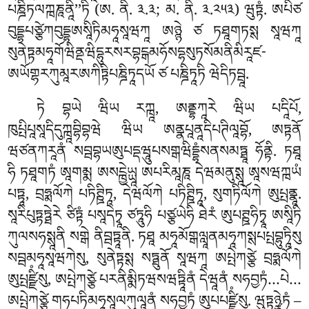
པཎྜིཏལཀྑཎཱནཱི’’ཏི (ཨ. ནི. ༣.༣; མ. ནི. ༣.༢༥༣) ཝུཏྟཾ. ཨཔིཙ
བུདྡྷཔཙྩེཀབུདྡྷཨསཱིཏིམཧཱསཱཝཀཱ ཨཉྙེ ཙ ཏཐཱགཏསྶ སཱཝཀཱ
སུནེཏྟམཧཱགོཝིནྡཝིདྷུརསརབྷངྒམཧོསདྷསུཏསོམནིམིརཱཛ-
ཨཡོགྷརཀུམཱརཨཀིཏྟིཔཎྜིཏཱདཡོ ཙ པཎྜིཏཱཏི ཝེདིཏབྦཱ.
ཏེ
བྷཡེ ཝིཡ རཀྑཱ, ཨནྡྷཀཱརེ ཝིཡ པདཱིཔོ,
ཁུཔྤིཔཱསཱདིདུཀྑཱབྷིབྷཝེ ཝིཡ ཨནྣཔཱནཱདིཔཊིལཱབྷོ, ཨཏྟནོ
ཝཙནཀརཱནཾ སབྦབྷཡཨུཔདྡཝཱུཔསགྒཝིདྡྷཾསནསམཏྠཱ ཧོནྟི. ཏཐཱ
ཧི ཏཐཱགཏཾ ཨཱགམྨ ཨསངྑྱེཡྻཱ ཨཔརིམཱཎཱ དེཝམནུསྶཱ ཨཱསཝཀྑཡཾ
པཏྟཱ, བྲཧྨལོཀེ པཏིཊྛིཏཱ, དེཝལོཀེ པཏིཊྛིཏཱ, སུགཏིལོཀེ ཨུཔྤནྣཱ.
སཱརིཔུཏྟཏྠེརེ ཙིཏྟཾ པསཱདེཏྭཱ ཙཏཱུཧི པཙྩཡེཧི ཐེརཾ ཨུཔཊྛཧིཏྭཱ ཨསཱིཏི
ཀུལསཧསྶཱནི སགྒེ ནིབྦཏྟཱནི. ཏཐཱ མཧཱམོགྒལླཱནམཧཱཀསྶཔཔྤབྷུཏཱིསུ
སབྦམཧཱསཱཝཀེསུ, སུནེཏྟསྶ སཏྠུནོ སཱཝཀཱ ཨཔྤེཀཙྩེ བྲཧྨལོཀེ
ཨུཔྤཛྫིཾསུ, ཨཔྤེཀཙྩེ པརནིམྨིཏཝསཝཏྟཱིནཾ དེཝཱནཾ སཧབྱཏཾ…པེ…
ཨཔྤེཀཙྩེ གཧཔཏིམཧཱསཱལཀུལཱནཾ སཧབྱཏཾ ཨུཔཔཛྫིཾསུ. ཝུཏྟཉྩེཏཾ –