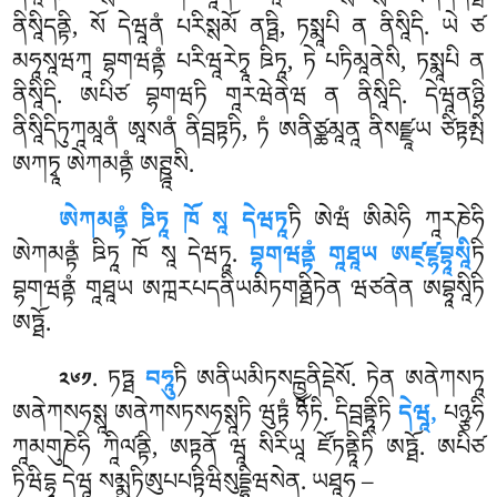
ནིསཱིདནྟི, སོ དེཝཱནཾ པརིསྶམོ ནཏྠི, ཏསྨཱཔི ན ནིསཱིདི. ཡེ ཙ
མཧཱསཱཝཀཱ བྷགཝནྟཾ པརིཝཱརེཏྭཱ ཋིཏཱ, ཏེ པཏིམཱནེསི, ཏསྨཱཔི ན
ནིསཱིདི. ཨཔིཙ བྷགཝཏི གཱརཝེནེཝ ན ནིསཱིདི. དེཝཱནཉྷི
ནིསཱིདིཏུཀཱམཱནཾ ཨཱསནཾ ནིབྦཏྟཏི, ཏཾ ཨནིཙྪམཱནཱ ནིསཛྫཱཡ ཙིཏྟམྤི
ཨཀཏྭཱ ཨེཀམནྟཾ ཨཊྛཱསི.
ཨེཀམནྟཾ ཋིཏཱ ཁོ སཱ དེཝཏཱ
ཏི ཨེཝཾ ཨིམེཧི ཀཱརཎེཧི
ཨེཀམནྟཾ ཋིཏཱ ཁོ སཱ དེཝཏཱ.
བྷགཝནྟཾ གཱཐཱཡ ཨཛ྄ཛྷབྷཱསཱི
ཏི
བྷགཝནྟཾ གཱཐཱཡ ཨཀྑརཔདནིཡམིཏགནྠིཏེན ཝཙནེན ཨབྷཱསཱིཏི
ཨཏྠོ.
. ཏཏྠ
བཧཱུ
ཏི ཨནིཡམིཏསངྑྱཱནིདྡེསོ. ཏེན ཨནེཀསཏཱ
༢༦༡
ཨནེཀསཧསྶཱ ཨནེཀསཏསཧསྶཱཏི ཝུཏྟཾ ཧོཏི. དིབྦནྟཱིཏི
དེཝཱ,
པཉྩཧི
ཀཱམགུཎེཧི ཀཱིལ༹ནྟི, ཨཏྟནོ ཝཱ སིརིཡཱ ཛོཏནྟཱིཏི ཨཏྠོ. ཨཔིཙ
ཏིཝིདྷཱ དེཝཱ སམྨུཏིཨུཔཔཏྟིཝིསུདྡྷིཝསེན. ཡཐཱཧ –