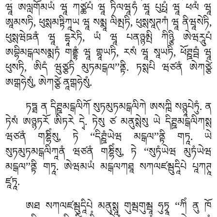
ཝཱ ཨལླགོམཡཾ ཝཱ ཀཙྪཔཾ ཝཱ ཏིལཝཱཧཾ ཝཱ པུཔྥཾ ཝཱ ཕལཾ ཝཱ
ཨཱམསཏི, ཕུསྶམཏྟིཀཱཡ ཝཱ སམྨཱ ལིམྤཏི, ཕུསྶསཱཊཀཾ ཝཱ ནིཝཱསེཏི,
ཕུསྶཝེཋནཾ ཝཱ དྷཱརེཏི, ཡཾ ཝཱ པནཉྙམྤི ཀིཉྩི ཨེཝརཱུཔཾ
ཨབྷིམངྒལསམྨཏཾ གནྡྷཾ ཝཱ གྷཱཡཏི, རསཾ ཝཱ སཱཡཏི, ཕོཊྛབྦཾ ཝཱ
ཕུསཏི, ཨིདཾ ཝུཙྩཏི མུཏམངྒལ’’ནྟི. ཏསྶཔི ཝཙནཾ ཨེཀཙྩེ
ཨགྒཧེསུཾ, ཨེཀཙྩེ ནཱགྒཧེསུཾ.
ཏཏྠ ན དིཊྛམངྒལིཀོ སུཏམུཏམངྒལིཀེ ཨསཀྑི སཉྙཱཔེཏུཾ. ན
ཏེསཾ ཨཉྙཏརོ ཨིཏརེ དྭེ. ཏེསུ ཙ མནུསྶེསུ ཡེ དིཊྛམངྒལིཀསྶ
ཝཙནཾ གཎྷིཾསུ, ཏེ ‘‘དིཊྛཾཡེཝ མངྒལ’’ནྟི གཏཱ. ཡེ
སུཏམུཏམངྒལིཀཱནཾ ཝཙནཾ གཎྷིཾསུ, ཏེ ‘‘སུཏཾཡེཝ མུཏཾཡེཝ
མངྒལ’’ནྟི གཏཱ. ཨེཝམཡཾ མངྒལཀཐཱ སཀལཛམྦུདཱིཔེ པཱཀཊཱ
ཛཱཏཱ.
ཨཐ སཀལཛམྦུདཱིཔེ མནུསྶཱ གུམྦགུམྦཱ ཧུཏྭཱ ‘‘ཀིཾ ནུ ཁོ