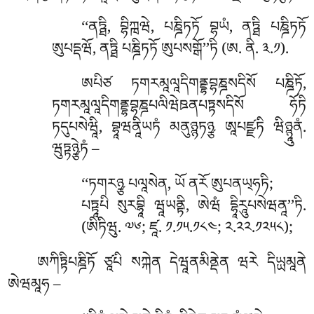
‘‘ནཏྠི, བྷིཀྑཝེ, པཎྜིཏཏོ བྷཡཾ, ནཏྠི པཎྜིཏཏོ
ཨུཔདྡཝོ, ནཏྠི པཎྜིཏཏོ ཨུཔསགྒོ’’ཏི (ཨ. ནི. ༣.༡).
ཨཔིཙ
ཏགརམཱལཱདིགནྡྷབྷཎྜསདིསོ པཎྜིཏོ,
ཏགརམཱལཱདིགནྡྷབྷཎྜཔལིཝེཋནཔཏྟསདིསོ ཧོཏི
ཏདུཔསེཝཱི, བྷཱཝནཱིཡཏཾ མནུཉྙཏཉྩ ཨཱཔཛྫཏི ཝིཉྙཱུནཾ.
ཝུཏྟཉྩེཏཾ –
‘‘ཏགརཉྩ པལཱསེན, ཡོ ནརོ ཨུཔནཡ྄ཧཏི;
པཏྟཱཔི སུརབྷཱི ཝཱཡནྟི, ཨེཝཾ དྷཱིརཱུཔསེཝནཱ’’ཏི.
(ཨིཏིཝུ. ༧༦; ཛཱ. ༡.༡༥.༡༨༤; ༢.༢༢.༡༢༥༨);
ཨཀིཏྟིཔཎྜིཏོ ཙཱཔི སཀྐེན དེཝཱནམིནྡེན ཝརེ དིཡྻམཱནེ
ཨེཝམཱཧ –