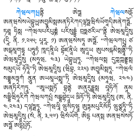
ཀེཝལཀཔྤ
ནྟི ཨེཏྠ
ཀེཝལ
སདྡོ
ཨནཝསེསཡེབྷུཡྻཨབྱཱམིསྶཨནཏིརེཀདལ༹ྷཏྠཝིསཾཡོགཱདིཨནེཀཏྠོ.
ཏཐཱ ཧིསྶ ‘‘ཀེཝལཔརིཔུཎྞཾ པརིསུདྡྷཾ བྲཧྨཙརིཡ’’ནྟི ཨེཝམཱདཱིསུ
(དཱི. ནི. ༡.༢༥༥; པཱརཱ. ༡) ཨནཝསེསཏཱ ཨཏྠོ. ‘‘ཀེཝལཀཔྤཱ ཙ
ཨངྒམཱགདྷཱ པཧཱུཏཾ ཁཱདནཱིཡཾ བྷོཛནཱིཡཾ ཨཱདཱཡ ཨུཔསངྐམིསྶནྟཱི’’ཏི
ཨེཝམཱདཱིསུ (མཧཱཝ. ༤༣) ཡེབྷུཡྻཏཱ. ‘‘ཀེཝལསྶ དུཀྑཀྑནྡྷསྶ
སམུདཡོ ཧོཏཱི’’ཏི ཨེཝམཱདཱིསུ (ཝིབྷ. ༢༢༥) ཨབྱཱམིསྶཏཱ. ‘‘ཀེཝལཾ
སདྡྷཱམཏྟཀཾ ནཱུན ཨཡམཱཡསྨཱ’’ཏི ཨེཝམཱདཱིསུ (མཧཱཝ. ༢༤༤)
ཨནཏིརེཀཏཱ. ‘‘ཨཱཡསྨཏོ བྷནྟེ ཨནུརུདྡྷསྶ བཱཧིཀོ ནཱམ
སདྡྷིཝིཧཱརིཀོ ཀེཝལཀཔྤཾ སངྒྷབྷེདཱཡ ཋིཏོ’’ཏི ཨེཝམཱདཱིསུ (ཨ. ནི.
༤.༢༤༣) དལ༹ྷཏྠཏཱ. ‘‘ཀེཝལཱི ཝུསིཏཝཱ ཨུཏྟམཔུརིསོཏི ཝུཙྩཏཱི’’ཏི
ཨེཝམཱདཱིསུ (སཾ. ནི. ༣.༥༧) ཝིསཾཡོགོ. ཨིདྷ པནསྶ ཨནཝསེསཏོ
ཨཏྠོ ཨདྷིཔྤེཏོ.