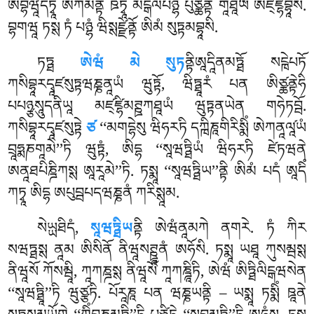
ཨབྷིཝཱདེཏྭཱ ཨེཀམནྟཾ ཋཏྭཱ མངྒལཔཉྷཾ པུཙྪནྟོ གཱཐཱཡ ཨཛ྄ཛྷབྷཱསི.
བྷགཝཱ ཏསྶ ཏཾ པཉྷཾ ཝིསྶཛྫེནྟོ ཨིམཾ སུཏྟམབྷཱསི.
ཏཏྠ
ཨེཝཾ མེ སུཏ
ནྟིཨཱདཱིནམཏྠོ སངྑེཔཏོ
ཀསིབྷཱརདྭཱཛསུཏྟཝཎྞནཱཡཾ ཝུཏྟོ, ཝིཏྠཱརཾ པན ཨིཙྪནྟེཧི
པཔཉྩསཱུདནིཡཱ མཛ྄ཛྷིམཊྛཀཐཱཡཾ ཝུཏྟནཡེན གཧེཏབྦོ.
ཀསིབྷཱརདྭཱཛསུཏྟེ
ཙ
‘‘མགདྷེསུ ཝིཧརཏི དཀྑིཎཱགིརིསྨིཾ ཨེཀནཱལཱ༹ཡཾ
བྲཱཧྨཎགཱམེ’’ཏི ཝུཏྟཾ, ཨིདྷ ‘‘སཱཝཏྠིཡཾ ཝིཧརཏི
ཛེཏཝནེ
ཨནཱཐཔིཎྜིཀསྶ ཨཱརཱམེ’’ཏི. ཏསྨཱ ‘‘སཱཝཏྠིཡ’’ནྟི ཨིམཾ པདཾ ཨཱདིཾ
ཀཏྭཱ ཨིདྷ ཨཔུབྦཔདཝཎྞནཾ ཀརིསྶཱམ.
སེཡྻཐིདཾ,
སཱཝཏྠིཡ
ནྟི ཨེཝཾནཱམཀེ ནགརེ. ཏཾ ཀིར
སཝཏྠསྶ ནཱམ ཨིསིནོ ནིཝཱསཊྛཱནཾ ཨཧོསི. ཏསྨཱ ཡཐཱ ཀུསམྦསྶ
ནིཝཱསོ ཀོསམྦཱི, ཀཱཀཎྜསྶ ནིཝཱསོ ཀཱཀཎྜཱིཏི, ཨེཝཾ ཨིཏྠིལིངྒཝསེན
‘‘སཱཝཏྠཱི’’ཏི ཝུཙྩཏི. པོརཱཎཱ པན ཝཎྞཡནྟི – ཡསྨཱ ཏསྨིཾ ཋཱནེ