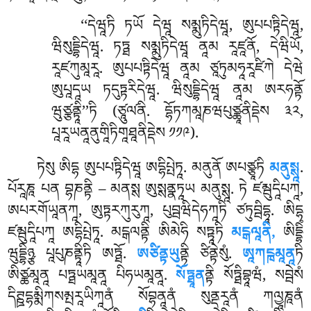
‘‘དེཝཱཏི
ཏཡོ དེཝཱ སམྨུཏིདེཝཱ, ཨུཔཔཏྟིདེཝཱ,
ཝིསུདྡྷིདེཝཱ. ཏཏྠ སམྨུཏིདེཝཱ ནཱམ རཱཛཱནོ, དེཝིཡོ,
རཱཛཀུམཱརཱ. ཨུཔཔཏྟིདེཝཱ ནཱམ ཙཱཏུམཧཱརཱཛིཀེ དེཝེ
ཨུཔཱདཱཡ ཏདུཏྟརིདེཝཱ. ཝིསུདྡྷིདེཝཱ ནཱམ ཨརཧནྟོ
ཝུཙྩནྟཱི’’ཏི (ཙཱུལ༹ནི. དྷོཏཀམཱཎཝཔུཙྪཱནིདྡེས ༣༢,
པཱརཱཡནཱནུགཱིཏིགཱཐཱནིདྡེས ༡༡༩).
ཏེསུ ཨིདྷ ཨུཔཔཏྟིདེཝཱ ཨདྷིཔྤེཏཱ. མནུནོ ཨཔཙྩཱཏི
མནུསྶཱ
.
པོརཱཎཱ པན བྷཎནྟི – མནསྶ ཨུསྶནྣཏཱཡ མནུསྶཱ. ཏེ ཛམྦུདཱིཔཀཱ,
ཨཔརགོཡཱནཀཱ, ཨུཏྟརཀུརུཀཱ, པུབྦཝིདེཧཀཱཏི ཙཏུབྦིདྷཱ. ཨིདྷ
ཛམྦུདཱིཔཀཱ ཨདྷིཔྤེཏཱ. མངྒལནྟི ཨིམེཧི སཏྟཱཏི
མངྒལཱནི,
ཨིདྡྷིཾ
ཝུདྡྷིཉྩ པཱཔུཎནྟཱིཏི ཨཏྠོ.
ཨཙིནྟཡུ
ནྟི ཙིནྟེསུཾ.
ཨཱཀངྑམཱནཱ
ཏི
ཨིཙྪམཱནཱ པཏྠཡམཱནཱ པིཧཡམཱནཱ.
སོཏྠཱན
ནྟི སོཏྠིབྷཱཝཾ, སབྦེསཾ
དིཊྛདྷམྨིཀསམྤརཱཡིཀཱནཾ སོབྷནཱནཾ སུནྡརཱནཾ ཀལྱཱཎཱནཾ