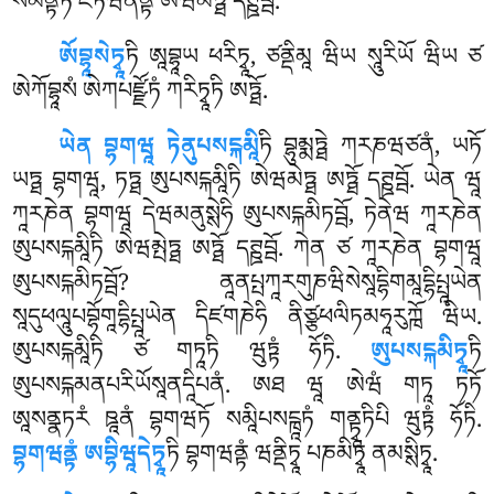
སམནྟཏོ ཛེཏཝནནྟི ཨེཝམཏྠོ དཊྛབྦོ.
ཨོབྷཱསེཏྭཱ
ཏི
ཨཱབྷཱཡ ཕརིཏྭཱ, ཙནྡིམཱ ཝིཡ སཱུརིཡོ ཝིཡ ཙ
ཨེཀོབྷཱསཾ ཨེཀཔཛྫོཏཾ ཀརིཏྭཱཏི ཨཏྠོ.
ཡེན བྷགཝཱ ཏེནུཔསངྐམཱི
ཏི བྷུམྨཏྠེ ཀརཎཝཙནཾ, ཡཏོ
ཡཏྠ བྷགཝཱ, ཏཏྠ ཨུཔསངྐམཱིཏི ཨེཝམེཏྠ ཨཏྠོ དཊྛབྦོ. ཡེན ཝཱ
ཀཱརཎེན བྷགཝཱ དེཝམནུསྶེཧི ཨུཔསངྐམིཏབྦོ, ཏེནེཝ ཀཱརཎེན
ཨུཔསངྐམཱིཏི ཨེཝམྤེཏྠ ཨཏྠོ དཊྛབྦོ. ཀེན ཙ ཀཱརཎེན བྷགཝཱ
ཨུཔསངྐམིཏབྦོ? ནཱནཔྤཀཱརགུཎཝིསེསཱདྷིགམཱདྷིཔྤཱཡེན
སཱདུཕལཱུཔབྷོགཱདྷིཔྤཱཡེན དིཛགཎེཧི ནིཙྩཕལིཏམཧཱརུཀྑོ ཝིཡ.
ཨུཔསངྐམཱིཏི ཙ གཏཱཏི
ཝུཏྟཾ ཧོཏི.
ཨུཔསངྐམིཏྭཱ
ཏི
ཨུཔསངྐམནཔརིཡོསཱནདཱིཔནཾ. ཨཐ ཝཱ ཨེཝཾ གཏཱ ཏཏོ
ཨཱསནྣཏརཾ ཋཱནཾ བྷགཝཏོ སམཱིཔསངྑཱཏཾ གནྟྭཱཏིཔི ཝུཏྟཾ ཧོཏི.
བྷགཝནྟཾ ཨབྷིཝཱདེཏྭཱ
ཏི བྷགཝནྟཾ ཝནྡིཏྭཱ པཎམིཏྭཱ ནམསྶིཏྭཱ.