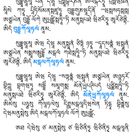
སུདྡྷཱཝཱསཱ པན དེཝཱ བྲཧྨཱབྷརཎེན ཨལངྐརིཏྭཱ བྲཧྨཝེཋནཾ
སཱིསེ ཀཏྭཱ པཱིཏིསོམནསྶཛཱཏཱ བུདྡྷགུཎཝཱདིནོ ‘‘ཝསྶསཧསྶསྶ
ཨཙྩཡེན བུདྡྷོ ལོཀེ ཨུཔྤཛྫིསྶཏཱི’’ཏི མནུསྶཔཐེ ཝིཙརིཏྭཱ ཨཱརོཙེནྟི.
ཨིདཾ
བུདྡྷཀོལཱཧལཾ
ནཱམ.
སུདྡྷཱཝཱསཱ ཨེཝ དེཝཱ མནུསྶཱནཾ ཙིཏྟཾ ཉཏྭཱ ‘‘དྭཱདསནྣཾ ཝསྶཱནཾ
ཨཙྩཡེན སམྨཱསམྦུདྡྷོ མངྒལཾ ཀཐེསྶཏཱི’’ཏི མནུསྶཔཐེ ཝིཙརིཏྭཱ
ཨཱརོཙེནྟི. ཨིདཾ
མངྒལཀོལཱཧལཾ
ནཱམ.
སུདྡྷཱཝཱསཱ
ཨེཝ དེཝཱ ‘‘སཏྟནྣཾ ཝསྶཱནཾ ཨཙྩཡེན ཨཉྙཏརོ
བྷིཀྑུ བྷགཝཏཱ སདྡྷིཾ སམཱགམྨ མོནེཡྻཔཊིཔདཾ པུཙྪིསྶཏཱི’’ཏི
མནུསྶཔཐེ ཝིཙརིཏྭཱ ཨཱརོཙེནྟི. ཨིདཾ
མོནེཡྻཀོལཱཧལཾ
ནཱམ.
ཨིམེསུ པཉྩསུ ཀོལཱཧལེསུ དིཊྛམངྒལཱདིཝསེན ཏིདྷཱ བྷིནྣེསུ
དེཝམནུསྶེསུ ཨིདཾ མངྒལཀོལཱཧལཾ ལོཀེ ཨུཔྤཛྫི.
ཨཐ དེཝེསུ ཙ མནུསྶེསུ ཙ ཝིཙིནིཏྭཱ ཝིཙིནིཏྭཱ མངྒལཱནི