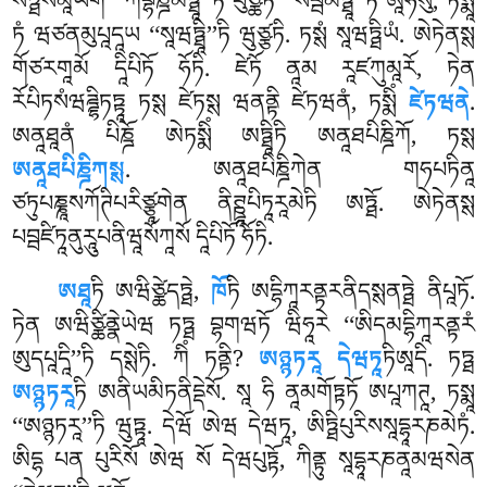
སཏྠསམཱཡོགེ ‘‘ཀིཾབྷཎྜམཏྠཱི’’ཏི པུཙྪིཏེ ‘‘སབྦམཏྠཱི’’ཏི ཨཱཧཾསུ, ཏསྨཱ
ཏཾ ཝཙནམུཔཱདཱཡ ‘‘སཱཝཏྠཱི’’ཏི ཝུཙྩཏི. ཏསྶཾ སཱཝཏྠིཡཾ. ཨེཏེནསྶ
གོཙརགཱམོ དཱིཔིཏོ ཧོཏི. ཛེཏོ ནཱམ རཱཛཀུམཱརོ, ཏེན
རོཔིཏསཾཝཌྜྷིཏཏྟཱ ཏསྶ ཛེཏསྶ ཝནནྟི ཛེཏཝནཾ, ཏསྨིཾ
ཛེཏཝནེ
.
ཨནཱཐཱནཾ པིཎྜོ ཨེཏསྨིཾ ཨཏྠཱིཏི ཨནཱཐཔིཎྜིཀོ, ཏསྶ
ཨནཱཐཔིཎྜིཀསྶ
. ཨནཱཐཔིཎྜིཀེན གཧཔཏིནཱ
ཙཏུཔཎྞཱསཀོཊིཔརིཙྩཱགེན ནིཊྛཱཔིཏཱརཱམེཏི ཨཏྠོ. ཨེཏེནསྶ
པབྦཛིཏཱནུརཱུཔནིཝཱསོཀཱསོ དཱིཔིཏོ ཧོཏི.
ཨཐཱ
ཏི ཨཝིཙྪེདཏྠེ,
ཁོ
ཏི ཨདྷིཀཱརནྟརནིདསྶནཏྠེ ནིཔཱཏོ.
ཏེན ཨཝིཙྪིནྣེཡེཝ ཏཏྠ བྷགཝཏོ ཝིཧཱརེ ‘‘ཨིདམདྷིཀཱརནྟརཾ
ཨུདཔཱདཱི’’ཏི དསྶེཏི. ཀིཾ ཏནྟི?
ཨཉྙཏརཱ དེཝཏཱ
ཏིཨཱདི. ཏཏྠ
ཨཉྙཏརཱ
ཏི ཨནིཡམིཏནིདྡེསོ. སཱ ཧི ནཱམགོཏྟཏོ ཨཔཱཀཊཱ, ཏསྨཱ
‘‘ཨཉྙཏརཱ’’ཏི ཝུཏྟཱ. དེཝོ ཨེཝ དེཝཏཱ, ཨིཏྠིཔུརིསསཱདྷཱརཎམེཏཾ.
ཨིདྷ པན པུརིསོ ཨེཝ སོ དེཝཔུཏྟོ, ཀིནྟུ སཱདྷཱརཎནཱམཝསེན