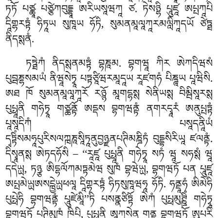
ཏཏོ པཙྪཱ པཙྩེཀབུདྡྷཱ ཨརིཡསཱཝཀཱ ཙ. ཏེསཉྷི པཱུཛཱ ཨཔྤཀཱཔི
དཱིགྷརཏྟཾ ཧིཏཱཡ སུཁཱཡ ཧོཏི, སུམནམཱལཱཀཱརམལླིཀཱདཡོ ཙེཏྠ
ནིདསྶནཾ.
ཏཏྠེཀཾ ནིདསྶནམཏྟཾ བྷཎཱམ. བྷགཝཱ ཀིར ཨེཀདིཝསཾ
པུབྦཎྷསམཡཾ ནིཝཱསེཏྭཱ པཏྟཙཱིཝརམཱདཱཡ རཱཛགཧཾ པིཎྜཱཡ པཱཝིསི.
ཨཐ ཁོ སུམནམཱལཱཀཱརོ རཉྙོ མཱགདྷསྶ སེནིཡསྶ བིམྦིསཱརསྶ
པུཔྥཱནི གཧེཏྭཱ གཙྪནྟོ ཨདྡས བྷགཝནྟཾ ནགརདྭཱརཾ ཨནུཔྤཏྟཾ
པཱསཱདིཀཾ པསཱདནཱིཡཾ
དྭཏྟིཾསམཧཱཔུརིསལཀྑཎཱསཱིཏཱནུབྱཉྫནཔཊིམཎྜིཏཾ བུདྡྷསིརིཡཱ ཛལནྟཾ.
དིསྭཱནསྶ ཨེཏདཧོསི – ‘‘རཱཛཱ པུཔྥཱནི གཧེཏྭཱ སཏཾ ཝཱ སཧསྶཾ ཝཱ
དདེཡྻ, ཏཉྩ ཨིདྷལོཀམཏྟམེཝ སུཁཾ བྷཝེཡྻ, བྷགཝཏོ པན པཱུཛཱ
ཨཔྤམེཡྻཨསངྑྱེཡྻཕལཱ དཱིགྷརཏྟཾ ཧིཏསུཁཱཝཧཱ
ཧོཏི. ཧནྡཱཧཾ ཨིམེཧི
པུཔྥེཧི བྷགཝནྟཾ པཱུཛེམཱི’’ཏི པསནྣཙིཏྟོ ཨེཀཾ པུཔྥམུཊྛིཾ གཧེཏྭཱ
བྷགཝཏོ པཊིམུཁཾ ཁིཔི, པུཔྥཱནི ཨཱཀཱསེན གནྟྭཱ བྷགཝཏོ ཨུཔརི