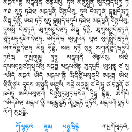
མངྒལ’’ནྟི མངྒལཱནི ཙིནྟཡིཾསུ
. ཏེསཾ མནུསྶཱནཾ ཨཱརཀྑདེཝཏཱ ཏཾ
ཀཐཾ སུཏྭཱ ཏཐེཝ མངྒལཱནི ཙིནྟཡིཾསུ. ཏཱསཾ དེཝཏཱནཾ བྷུམྨདེཝཏཱ
མིཏྟཱ ཧོནྟི, ཨཐ ཏཏོ སུཏྭཱ བྷུམྨདེཝཏཱཔི ཏཐེཝ མངྒལཱནི ཙིནྟཡིཾསུ.
ཏཱསམྤི དེཝཏཱནཾ ཨཱཀཱསཊྛདེཝཏཱ མིཏྟཱ ཧོནྟི, ཨཱཀཱསཊྛདེཝཏཱནཾ
ཙཱཏུམཧཱརཱཛིཀདེཝཏཱ. ཨེཏེནེཝ ཨུཔཱཡེན ཡཱཝ སུདསྶཱིདེཝཏཱནཾ
ཨཀནིཊྛདེཝཏཱ མིཏྟཱ ཧོནྟི, ཨཐ ཏཏོ སུཏྭཱ ཨཀནིཊྛདེཝཏཱཔི
ཏཐེཝ གུམྦགུམྦཱ ཧུཏྭཱ མངྒལཱནི ཙིནྟཡིཾསུ. ཨེཝཾ
དསསཧསྶཙཀྐཝཱལེ༹སུ སབྦཏྠ མངྒལཙིནྟཱ ཨུདཔཱདི. ཨུཔྤནྣཱ ཙ སཱ
‘‘ཨིདཾ མངྒལཾ ཨིདཾ མངྒལ’’ནྟི ཝིནིཙྪིཡམཱནཱཔི ཨཔྤཏྟཱ ཨེཝ
ཝིནིཙྪཡཾ དྭཱདས ཝསྶཱནི ཨཊྛཱསི. སབྦེ མནུསྶཱ ཙ དེཝཱ ཙ བྲཧྨཱནོ ཙ
ཋཔེཏྭཱ ཨརིཡསཱཝཀེ དིཊྛསུཏམུཏཝསེན ཏིདྷཱ བྷིནྣཱ. ཨེཀོཔི
‘‘ཨིདམེཝ མངྒལ’’ནྟི ཡཐཱབྷུཙྩཏོ ནིཊྛངྒཏོ ནཱཧོསི, མངྒལཀོལཱཧལཾ
ལོཀེ ཨུཔྤཛྫི.
ཀོལཱཧལཾ ནཱམ པཉྩཝིདྷཾ
– ཀཔྤཀོལཱཧལཾ,