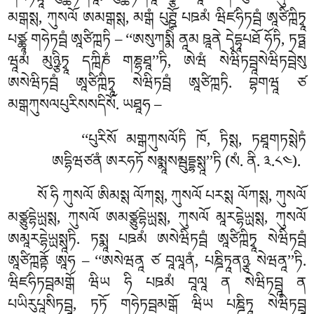
མགྒསྶ, ཀུསལོ ཨམགྒསྶ, མགྒཾ པུཊྛོ པཋམཾ ཝིཛཧིཏབྦཾ ཨཱཙིཀྑིཏྭཱ
པཙྪཱ གཧེཏབྦཾ ཨཱཙིཀྑཏི – ‘‘ཨསུཀསྨིཾ ནཱམ ཋཱནེ དྭེདྷཱཔཐོ ཧོཏི, ཏཏྠ
ཝཱམཾ མུཉྩིཏྭཱ དཀྑིཎཾ གཎྷཐཱ’’ཏི, ཨེཝཾ སེཝིཏབྦཱསེཝིཏབྦེསུ
ཨསེཝིཏབྦཾ ཨཱཙིཀྑིཏྭཱ སེཝིཏབྦཾ ཨཱཙིཀྑཏི. བྷགཝཱ ཙ
མགྒཀུསལཔུརིསསདིསོ. ཡཐཱཧ –
‘‘པུརིསོ མགྒཀུསལོཏི ཁོ, ཏིསྶ, ཏཐཱགཏསྶེཏཾ
ཨདྷིཝཙནཾ ཨརཧཏོ སམྨཱསམྦུདྡྷསྶཱ’’ཏི (སཾ. ནི. ༣.༨༤).
སོ
ཧི ཀུསལོ ཨིམསྶ ལོཀསྶ, ཀུསལོ པརསྶ ལོཀསྶ, ཀུསལོ
མཙྩུདྷེཡྻསྶ, ཀུསལོ ཨམཙྩུདྷེཡྻསྶ, ཀུསལོ མཱརདྷེཡྻསྶ, ཀུསལོ
ཨམཱརདྷེཡྻསྶཱཏི. ཏསྨཱ པཋམཾ ཨསེཝིཏབྦཾ ཨཱཙིཀྑིཏྭཱ སེཝིཏབྦཾ
ཨཱཙིཀྑནྟོ ཨཱཧ – ‘‘ཨསེཝནཱ ཙ བཱལཱནཾ, པཎྜིཏཱནཉྩ སེཝནཱ’’ཏི.
ཝིཛཧིཏབྦམགྒོ ཝིཡ ཧི པཋམཾ བཱལཱ ན སེཝིཏབྦཱ ན
པཡིརུཔཱསིཏབྦཱ, ཏཏོ གཧེཏབྦམགྒོ ཝིཡ པཎྜིཏཱ སེཝིཏབྦཱ