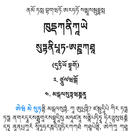
ནམོ ཏསྶ བྷགཝཏོ ཨརཧཏོ སམྨཱསམྦུདྡྷསྶ
ཁུདྡཀནིཀཱཡེ
སུཏྟནིཔཱཏ-ཨཊྛཀཐཱ
(དུཏིཡོ བྷཱགོ)
༢. ཙཱུལ༹ཝགྒོ
༤. མངྒལསུཏྟཝཎྞནཱ
ཨེཝཾ
མེ སུཏ
ནྟི མངྒལསུཏྟཾ. ཀཱ ཨུཔྤཏྟི? ཛམྦུདཱིཔེ ཀིར ཏཏྠ
ཏཏྠ ནགརདྭཱརསནྠཱགཱརསབྷཱདཱིསུ མཧཱཛནཱ སནྣིཔཏིཏྭཱ ཧིརཉྙསུཝཎྞཾ
དཏྭཱ ནཱནཔྤཀཱརཾ སཱིཏཱཧརཎཱདིབཱཧིརཀཀཐཾ ཀཐཱཔེནྟི, ཨེཀེཀཱ ཀཐཱ