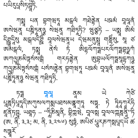
པཡིརུཔཱསིཏབྦཱཏི.
ཀསྨཱ པན བྷགཝཏཱ མངྒལཾ ཀཐེནྟེན པཋམཾ བཱལཱནཾ
ཨསེཝནཱ པཎྜིཏཱནཉྩ སེཝནཱ ཀཐིཏཱཏི? ཝུཙྩཏེ – ཡསྨཱ ཨིམཾ
དིཊྛཱདཱིསུ མངྒལདིཊྛིཾ བཱལསེཝནཱཡ དེཝམནུསྶཱ གཎྷིཾསུ, སཱ
ཙ
ཨམངྒལཾ, ཏསྨཱ ནེསཾ ཏཾ ཨིདྷལོཀཏྠཔརལོཀཏྠབྷཉྫཀཾ
ཨཀལྱཱཎམིཏྟསཾསགྒཾ གརཧནྟེན ཨུབྷཡལོཀཏྠསཱདྷཀཉྩ
ཀལྱཱཎམིཏྟསཾསགྒཾ པསཾསནྟེན བྷགཝཏཱ པཋམཾ བཱལཱནཾ ཨསེཝནཱ
པཎྜིཏཱནཉྩ སེཝནཱ ཀཐིཏཱཏི.
ཏཏྠ
བཱལཱ
ནཱམ ཡེ ཀེཙི
པཱཎཱཏིཔཱཏཱདིཨཀུསལཀམྨཔཐསམནྣཱགཏཱ སཏྟཱ. ཏེ ཏཱིཧཱཀཱརེཧི
ཛཱནིཏབྦཱ. ཡཐཱཧ – ‘‘ཏཱིཎིམཱནི, བྷིཀྑཝེ, བཱལསྶ བཱལལཀྑཎཱནཱི’’ཏི
(ཨ. ནི. ༣.༣; མ. ནི. ༣.༢༤༦) སུཏྟཾ. ཨཔིཙ པཱུརཎཀསྶཔཱདཡོ ཚ
སཏྠཱརོ