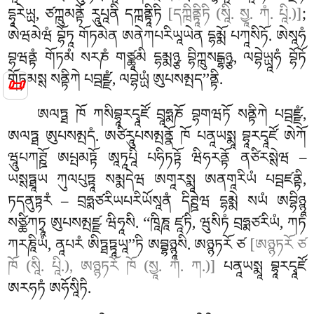
དྷཱརེཡྻ, ཙཀྑུམནྟོ རཱུཔཱནི དཀྑནྟཱིཏི
[དཀྑིནྟཱིཏི (སཱི. སྱཱ. ཀཾ. པཱི.)]
;
ཨེཝམེཝཾ བྷོཏཱ གོཏམེན ཨནེཀཔརིཡཱཡེན དྷམྨོ པཀཱསིཏོ. ཨེསཱཧཾ
བྷཝནྟཾ གོཏམཾ སརཎཾ གཙྪཱམི
དྷམྨཉྩ བྷིཀྑུསངྒྷཉྩ, ལབྷེཡྻཱཧཾ བྷོཏོ
གོཏམསྶ སནྟིཀེ པབྦཛྫཾ, ལབྷེཡྻཾ ཨུཔསམྤད’’ནྟི.
📜
ཨལཏྠ ཁོ ཀསིབྷཱརདྭཱཛོ བྲཱཧྨཎོ བྷགཝཏོ སནྟིཀེ པབྦཛྫཾ,
ཨལཏྠ ཨུཔསམྤདཾ. ཨཙིརཱུཔསམྤནྣོ ཁོ པནཱཡསྨཱ བྷཱརདྭཱཛོ ཨེཀོ
ཝཱུཔཀཊྛོ ཨཔྤམཏྟོ ཨཱཏཱཔཱི པཧིཏཏྟོ ཝིཧརནྟོ ནཙིརསྶེཝ –
ཡསྶཏྠཱཡ ཀུལཔུཏྟཱ སམྨདེཝ ཨགཱརསྨཱ ཨནགཱརིཡཾ པབྦཛནྟི,
ཏདནུཏྟརཾ – བྲཧྨཙརིཡཔརིཡོསཱནཾ དིཊྛེཝ དྷམྨེ སཡཾ ཨབྷིཉྙཱ
སཙྪིཀཏྭཱ ཨུཔསམྤཛྫ ཝིཧཱསི. ‘‘ཁཱིཎཱ ཛཱཏི, ཝུསིཏཾ བྲཧྨཙརིཡཾ, ཀཏཾ
ཀརཎཱིཡཾ, ནཱཔརཾ ཨིཏྠཏྟཱཡཱ’’ཏི ཨབྦྷཉྙཱསི. ཨཉྙཏརོ ཙ
[ཨཉྙཏརོ ཙ
ཁོ (སཱི. པཱི.), ཨཉྙཏརོ ཁོ (སྱཱ. ཀཾ. ཀ.)]
པནཱཡསྨཱ བྷཱརདྭཱཛོ
ཨརཧཏཾ ཨཧོསཱིཏི.