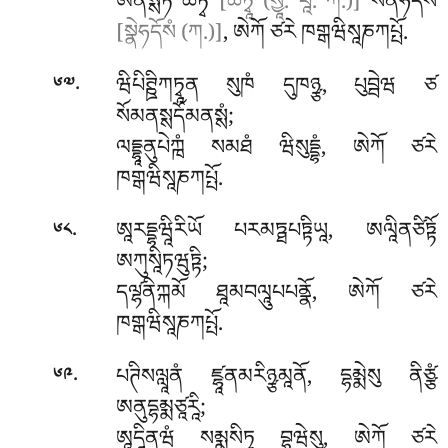
ཨནིསྶིཏོ ཚེཏྭ
[ཚེཏྭཱ (སྱཱ. པཱི. ཀ.)]
སིནེཧདོསཾ
[སྣེཧདོསཾ (ཀ.)]
, ཨེཀོ ཙརེ ཁགྒཝིསཱཎཀཔྤོ.
.
ཝིཔིཊྛིཀཏྭཱན སུཁཾ དུཁཉྩ, པུབྦེཝ ཙ
༦༧
སོམནསྶདོམནསྶཾ;
ལདྡྷཱནུཔེཀྑཾ སམཐཾ ཝིསུདྡྷཾ, ཨེཀོ ཙརེ
ཁགྒཝིསཱཎཀཔྤོ.
.
ཨཱརདྡྷཝཱིརིཡོ པརམཏྠཔཏྟིཡཱ, ཨལཱིནཙིཏྟོ
༦༨
ཨཀུསཱིཏཝུཏྟི;
དལ༹ྷནིཀྐམོ ཐཱམབལཱུཔཔནྣོ, ཨེཀོ ཙརེ
ཁགྒཝིསཱཎཀཔྤོ.
.
པཊིསལླཱནཾ ཛྷཱནམརིཉྩམཱནོ, དྷམྨེསུ ནིཙྩཾ
༦༩
ཨནུདྷམྨཙཱརཱི;
ཨཱདཱིནཝཾ སམྨསིཏཱ བྷཝེསུ, ཨེཀོ ཙརེ