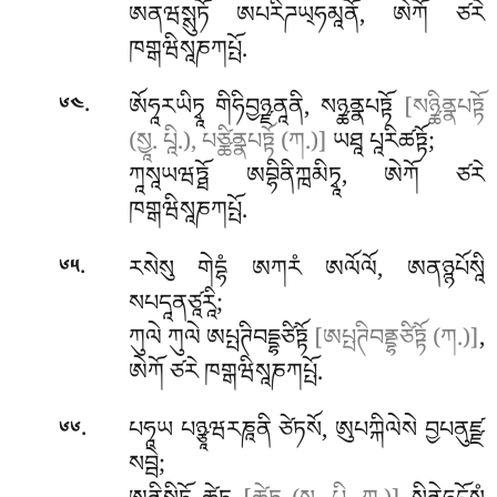
ཨནཝསྶུཏོ ཨཔརིཌཡ྄ཧམཱནོ, ཨེཀོ ཙརེ
ཁགྒཝིསཱཎཀཔྤོ.
.
ཨོཧཱརཡིཏྭཱ
གིཧིབྱཉྫནཱནི, སཉྪནྣཔཏྟོ
[སཉྪིནྣཔཏྟོ
༦༤
(སྱཱ. པཱི.), པཙྪིནྣཔཏྟོ (ཀ.)]
ཡཐཱ པཱརིཚཏྟོ;
ཀཱསཱཡཝཏྠོ
ཨབྷིནིཀྑམིཏྭཱ, ཨེཀོ ཙརེ
ཁགྒཝིསཱཎཀཔྤོ.
.
རསེསུ གེདྷཾ ཨཀརཾ ཨལོལོ, ཨནཉྙཔོསཱི
༦༥
སཔདཱནཙཱརཱི;
ཀུལེ ཀུལེ ཨཔྤཊིབདྡྷཙིཏྟོ
[ཨཔྤཊིབནྡྷཙིཏྟོ (ཀ.)]
,
ཨེཀོ ཙརེ ཁགྒཝིསཱཎཀཔྤོ.
.
པཧཱཡ
པཉྩཱཝརཎཱནི ཙེཏསོ, ཨུཔཀྐིལེསེ བྱཔནུཛྫ
༦༦
སབྦེ;