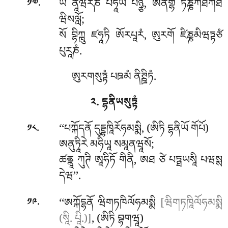
.
ཡོ
ནཱིཝརཎེ པཧཱཡ པཉྩ, ཨནིགྷོ ཏིཎྞཀཐཾཀཐོ
༡༧
ཝིསལློ;
སོ བྷིཀྑུ ཛཧཱཏི ཨོརཔཱརཾ, ཨུརགོ ཛིཎྞམིཝཏྟཙཾ
པུརཱཎཾ.
ཨུརགསུཏྟཾ པཋམཾ ནིཊྛིཏཾ.
༢. དྷནིཡསུཏྟཾ
.
‘‘པཀྐོདནོ
དུདྡྷཁཱིརོཧམསྨི, (ཨིཏི དྷནིཡོ གོཔོ)
༡༨
ཨནུཏཱིརེ མཧིཡཱ སམཱནཝཱསོ;
ཚནྣཱ ཀུཊི ཨཱཧིཏོ གིནི, ཨཐ ཙེ པཏྠཡསཱི པཝསྶ
དེཝ’’.
.
‘‘ཨཀྐོདྷནོ ཝིགཏཁིལོཧམསྨི
[ཝིགཏཁཱིལོཧམསྨི
༡༩
(སཱི. པཱི.)]
, (ཨིཏི བྷགཝཱ)