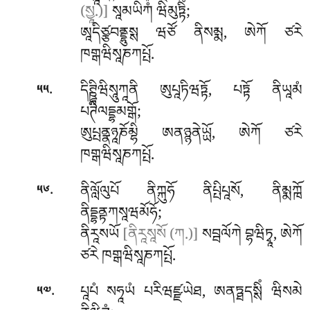
(སྱཱ.)]
སཱམཡིཀཾ ཝིམུཏྟིཾ;
ཨཱདིཙྩབནྡྷུསྶ ཝཙོ ནིསམྨ, ཨེཀོ ཙརེ
ཁགྒཝིསཱཎཀཔྤོ.
.
དིཊྛཱིཝིསཱུཀཱནི ཨུཔཱཏིཝཏྟོ, པཏྟོ ནིཡཱམཾ
༥༥
པཊིལདྡྷམགྒོ;
ཨུཔྤནྣཉཱཎོམྷི ཨནཉྙནེཡྻོ, ཨེཀོ ཙརེ
ཁགྒཝིསཱཎཀཔྤོ.
.
ནིལློལུཔོ
ནིཀྐུཧོ ནིཔྤིཔཱསོ, ནིམྨཀྑོ
༥༦
ནིདྡྷནྟཀསཱཝམོཧོ;
ནིརཱསཡོ
[ནིརཱསཱསོ (ཀ.)]
སབྦལོཀེ བྷཝིཏྭཱ, ཨེཀོ
ཙརེ ཁགྒཝིསཱཎཀཔྤོ.
.
པཱཔཾ སཧཱཡཾ པརིཝཛྫཡེཐ, ཨནཏྠདསྶིཾ ཝིསམེ
༥༧