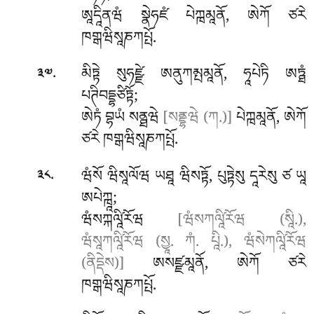
ཨཱདཱིནཝཾ སྣེཧཛཾ པེཀྑམཱནོ, ཨེཀོ ཙརེ
ཁགྒཝིསཱཎཀཔྤོ.
.
མིཏྟེ སུཧཛྫེ ཨནུཀམྤམཱནོ, ཧཱཔེཏི ཨཏྠཾ
༣༧
པཊིབདྡྷཙིཏྟོ;
ཨེཏཾ བྷཡཾ སནྠཝེ
[སནྡྷཝེ (ཀ.)]
པེཀྑམཱནོ, ཨེཀོ
ཙརེ ཁགྒཝིསཱཎཀཔྤོ.
.
ཝཾསོ ཝིསཱལོཝ ཡཐཱ ཝིསཏྟོ, པུཏྟེསུ དཱརེསུ ཙ ཡཱ
༣༨
ཨཔེཀྑཱ;
ཝཾསཀྐལཱི༹རོཝ
[ཝཾསཀལཱི༹རོཝ (སཱི.),
ཝཾསཱཀལཱི༹རོཝ (སྱཱ. ཀཾ. པཱི.), ཝཾསེཀལཱི༹རོཝ
(ནིདྡེས)]
ཨསཛྫམཱནོ, ཨེཀོ ཙརེ
ཁགྒཝིསཱཎཀཔྤོ.