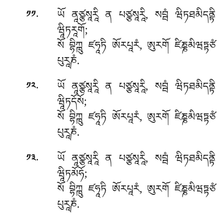
.
ཡོ
ནཱཙྩསཱརཱི ན པཙྩསཱརཱི, སབྦཾ ཝིཏཐམིདནྟི
༡༡
ཝཱིཏརཱགོ;
སོ བྷིཀྑུ ཛཧཱཏི ཨོརཔཱརཾ, ཨུརགོ ཛིཎྞམིཝཏྟཙཾ
པུརཱཎཾ.
.
ཡོ ནཱཙྩསཱརཱི ན པཙྩསཱརཱི, སབྦཾ ཝིཏཐམིདནྟི
༡༢
ཝཱིཏདོསོ;
སོ བྷིཀྑུ ཛཧཱཏི ཨོརཔཱརཾ, ཨུརགོ ཛིཎྞམིཝཏྟཙཾ
པུརཱཎཾ.
.
ཡོ
ནཱཙྩསཱརཱི ན པཙྩསཱརཱི, སབྦཾ ཝིཏཐམིདནྟི
༡༣
ཝཱིཏམོཧོ;
སོ
བྷིཀྑུ ཛཧཱཏི ཨོརཔཱརཾ, ཨུརགོ ཛིཎྞམིཝཏྟཙཾ
པུརཱཎཾ.