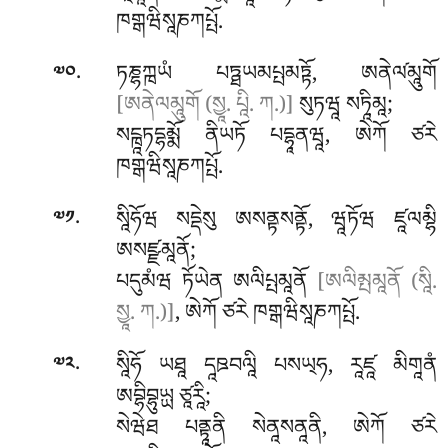
ཁགྒཝིསཱཎཀཔྤོ.
.
ཏཎྷཀྑཡཾ
པཏྠཡམཔྤམཏྟོ, ཨནེལ༹མཱུགོ
༧༠
[ཨནེལམཱུགོ (སྱཱ. པཱི. ཀ.)]
སུཏཝཱ སཏཱིམཱ;
སངྑཱཏདྷམྨོ ནིཡཏོ པདྷཱནཝཱ, ཨེཀོ ཙརེ
ཁགྒཝིསཱཎཀཔྤོ.
.
སཱིཧོཝ
སདྡེསུ ཨསནྟསནྟོ, ཝཱཏོཝ ཛཱལམྷི
༧༡
ཨསཛྫམཱནོ;
པདུམཾཝ ཏོཡེན ཨལིཔྤམཱནོ
[ཨལིམྤམཱནོ (སཱི.
སྱཱ. ཀ.)]
, ཨེཀོ ཙརེ ཁགྒཝིསཱཎཀཔྤོ.
.
སཱིཧོ ཡཐཱ དཱཋབལཱི པསཡ྄ཧ, རཱཛཱ མིགཱནཾ
༧༢
ཨབྷིབྷུཡྻ ཙཱརཱི;
སེཝེཐ པནྟཱནི སེནཱསནཱནི, ཨེཀོ ཙརེ