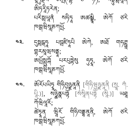
.
ཙཱཏུདྡིསོ
ཨཔྤཊིགྷོ ཙ ཧོཏི, སནྟུསྶམཱནོ
༤༢
ཨིཏརཱིཏརེན;
པརིསྶཡཱནཾ སཧིཏཱ ཨཚམྦྷཱི, ཨེཀོ ཙརེ
ཁགྒཝིསཱཎཀཔྤོ.
.
དུསྶངྒཧཱ པབྦཛིཏཱཔི ཨེཀེ, ཨཐོ གཧཊྛཱ
༤༣
གྷརམཱཝསནྟཱ;
ཨཔྤོསྶུཀྐོ པརཔུཏྟེསུ ཧུཏྭཱ, ཨེཀོ ཙརེ
ཁགྒཝིསཱཎཀཔྤོ.
.
ཨོརོཔཡིཏྭཱ
གིཧིབྱཉྫནཱནི
[གིཧིཝྱཉྫནཱནི (སྱཱ. ཀཾ.
༤༤
པཱི.)]
, སཉྪིནྣཔཏྟོ
[སཾསཱིནཔཏྟོ (སཱི.)]
ཡཐཱ
ཀོཝིལཱ༹རོ;
ཚེཏྭཱན
ཝཱིརོ གིཧིབནྡྷནཱནི, ཨེཀོ ཙརེ
ཁགྒཝིསཱཎཀཔྤོ.