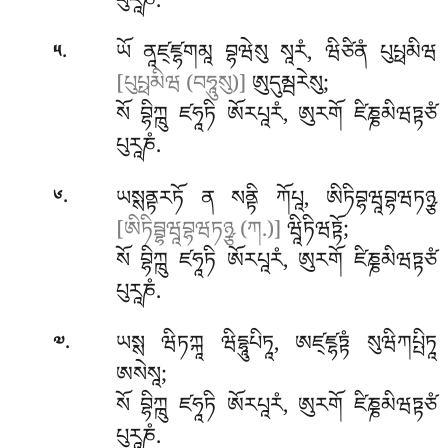
པུརཱཎཾ.
.
ཡོ ནཱཛ྄ཛྷགམཱ བྷཝེསུ སཱརཾ, ཝིཙིནཾ པུཔྥམིཝ
༥
[པུཔྥམིཝ (བཧཱུསུ)]
ཨུདུམྦརེསུ;
སོ བྷིཀྑུ ཛཧཱཏི ཨོརཔཱརཾ, ཨུརགོ ཛིཎྞམིཝཏྟཙཾ
པུརཱཎཾ.
.
ཡསྶནྟརཏོ ན སནྟི ཀོཔཱ, ཨིཏིབྷཝཱབྷཝཏཉྩ
༦
[ཨིཏིབྦྷཝཱབྷཝཏཉྩ (ཀ.)]
ཝཱིཏིཝཏྟོ;
སོ བྷིཀྑུ ཛཧཱཏི ཨོརཔཱརཾ, ཨུརགོ ཛིཎྞམིཝཏྟཙཾ
པུརཱཎཾ.
.
ཡསྶ
ཝིཏཀྐཱ ཝིདྷཱུཔིཏཱ, ཨཛ྄ཛྷཏྟཾ སུཝིཀཔྤིཏཱ
༧
ཨསེསཱ;
སོ བྷིཀྑུ ཛཧཱཏི ཨོརཔཱརཾ, ཨུརགོ ཛིཎྞམིཝཏྟཙཾ
པུརཱཎཾ.