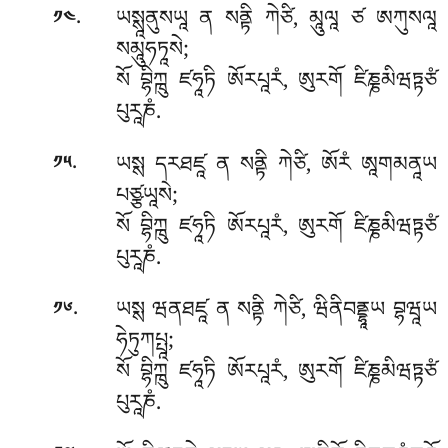
.
ཡསྶཱནུསཡཱ ན སནྟི ཀེཙི, མཱུལཱ ཙ ཨཀུསལཱ
༡༤
སམཱུཧཏཱསེ;
སོ བྷིཀྑུ ཛཧཱཏི ཨོརཔཱརཾ, ཨུརགོ ཛིཎྞམིཝཏྟཙཾ
པུརཱཎཾ.
.
ཡསྶ དརཐཛཱ ན སནྟི ཀེཙི, ཨོརཾ ཨཱགམནཱཡ
༡༥
པཙྩཡཱསེ;
སོ བྷིཀྑུ ཛཧཱཏི ཨོརཔཱརཾ, ཨུརགོ ཛིཎྞམིཝཏྟཙཾ
པུརཱཎཾ.
.
ཡསྶ ཝནཐཛཱ ན སནྟི ཀེཙི, ཝིནིབནྡྷཱཡ བྷཝཱཡ
༡༦
ཧེཏུཀཔྤཱ;
སོ བྷིཀྑུ ཛཧཱཏི ཨོརཔཱརཾ, ཨུརགོ ཛིཎྞམིཝཏྟཙཾ
པུརཱཎཾ.