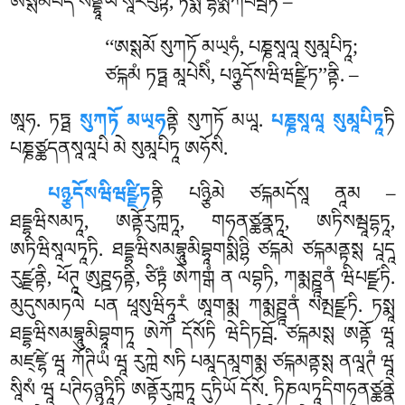
ཨསྶམཔདཾ སནྡྷཱཡ སཱརིཔུཏྟ, ཏསྨིཾ དྷམྨིཀཔབྦཏེ –
‘‘ཨསྶམོ སུཀཏོ མཡ྄ཧཾ, པཎྞསཱལཱ སུམཱཔིཏཱ;
ཙངྐམཾ ཏཏྠ མཱཔེསིཾ, པཉྩདོསཝིཝཛྫིཏ’’ནྟི. –
ཨཱཧ
. ཏཏྠ
སུཀཏོ མཡ྄ཧ
ནྟི སུཀཏོ མཡཱ.
པཎྞསཱལཱ སུམཱཔིཏཱ
ཏི
པཎྞཙྪདནསཱལཱཔི མེ སུམཱཔིཏཱ ཨཧོསི.
པཉྩདོསཝིཝཛྫིཏ
ནྟི
པཉྩིམེ ཙངྐམདོསཱ ནཱམ –
ཐདྡྷཝིསམཏཱ, ཨནྟོརུཀྑཏཱ, གཧནཙྪནྣཏཱ, ཨཏིསམྦཱདྷཏཱ,
ཨཏིཝིསཱལཏཱཏི. ཐདྡྷཝིསམབྷཱུམིབྷཱགསྨིཉྷི ཙངྐམེ ཙངྐམནྟསྶ པཱདཱ
རུཛྫནྟི, ཕོཊཱ ཨུཊྛཧནྟི, ཙིཏྟཾ ཨེཀགྒཾ ན ལབྷཏི, ཀམྨཊྛཱནཾ ཝིཔཛྫཏི.
མུདུསམཏལེ པན ཕཱསུཝིཧཱརཾ ཨཱགམྨ ཀམྨཊྛཱནཾ སམྤཛྫཏི. ཏསྨཱ
ཐདྡྷཝིསམབྷཱུམིབྷཱགཏཱ ཨེཀོ དོསོཏི ཝེདིཏབྦོ. ཙངྐམསྶ ཨནྟོ ཝཱ
མཛ྄ཛྷེ ཝཱ ཀོཊིཡཾ ཝཱ རུཀྑེ སཏི པམཱདམཱགམྨ ཙངྐམནྟསྶ ནལཱཊཾ ཝཱ
སཱིསཾ ཝཱ པཊིཧཉྙཏཱིཏི ཨནྟོརུཀྑཏཱ དུཏིཡོ དོསོ. ཏིཎལཏཱདིགཧནཙྪནྣེ