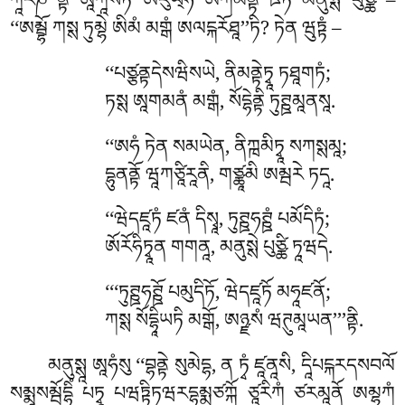
ཀཱརཎ’’ནྟི ཨཱཀཱསཏོ ཨོརུཡ྄ཧ ཨེཀམནྟཾ ཋིཏོ མནུསྶེ པུཙྪི –
‘‘ཨམྦྷོ ཀསྶ ཏུམྷེ ཨིམཾ མགྒཾ ཨལངྐརོཐཱ’’ཏི? ཏེན ཝུཏྟཾ –
‘‘པཙྩནྟདེསཝིསཡེ, ནིམནྟེཏྭཱ ཏཐཱགཏཾ;
ཏསྶ ཨཱགམནཾ མགྒཾ, སོདྷེནྟི ཏུཊྛམཱནསཱ.
‘‘ཨཧཾ ཏེན སམཡེན, ནིཀྑམིཏྭཱ སཀསྶམཱ;
དྷུནནྟོ ཝཱཀཙཱིརཱནི, གཙྪཱམི ཨམྦརེ ཏདཱ.
‘‘ཝེདཛཱཏཾ ཛནཾ དིསྭཱ, ཏུཊྛཧཊྛཾ པམོདིཏཾ;
ཨོརོཧིཏྭཱན གགནཱ, མནུསྶེ པུཙྪི ཏཱཝདེ.
‘‘‘ཏུཊྛཧཊྛོ
པམུདིཏོ, ཝེདཛཱཏོ མཧཱཛནོ;
ཀསྶ སོདྷཱིཡཏི མགྒོ, ཨཉྫསཾ ཝཊུམཱཡན’’’ནྟི.
མནུསྶཱ ཨཱཧཾསུ ‘‘བྷནྟེ སུམེདྷ, ན ཏྭཾ ཛཱནཱསི, དཱིཔངྐརདསབལོ
སམྨཱསམྦོདྷིཾ པཏྭཱ པཝཏྟིཏཝརདྷམྨཙཀྐོ ཙཱརིཀཾ ཙརམཱནོ ཨམྷཱཀཾ