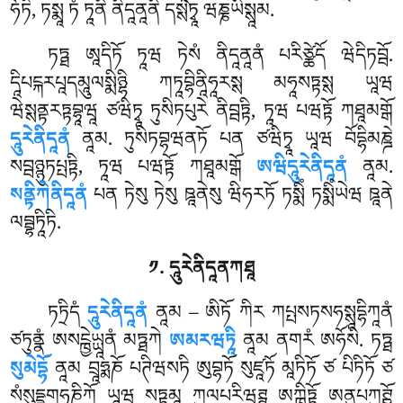
ཧོཏི, ཏསྨཱ ཏཾ ཏཱནི ནིདཱནཱནི དསྶེཏྭཱ ཝཎྞཡིསྶཱམ.
ཏཏྠ ཨཱདིཏོ ཏཱཝ ཏེསཾ ནིདཱནཱནཾ པརིཙྪེདོ ཝེདིཏབྦོ.
དཱིཔངྐརཔཱདམཱུལསྨིཉྷི ཀཏཱབྷིནཱིཧཱརསྶ མཧཱསཏྟསྶ ཡཱཝ
ཝེསྶནྟརཏྟབྷཱཝཱ ཙཝིཏྭཱ ཏུསིཏཔུརེ ནིབྦཏྟི, ཏཱཝ པཝཏྟོ ཀཐཱམགྒོ
དཱུརེནིདཱནཾ
ནཱམ. ཏུསིཏབྷཝནཏོ པན ཙཝིཏྭཱ ཡཱཝ བོདྷིམཎྜེ
སབྦཉྙུཏཔྤཏྟི, ཏཱཝ པཝཏྟོ ཀཐཱམགྒོ
ཨཝིདཱུརེནིདཱནཾ
ནཱམ.
སནྟིཀེནིདཱནཾ
པན ཏེསུ ཏེསུ ཋཱནེསུ ཝིཧརཏོ ཏསྨིཾ ཏསྨིཾཡེཝ ཋཱནེ
ལབྦྷཏཱིཏི.
༡. དཱུརེནིདཱནཀཐཱ
ཏཏྲིདཾ
དཱུརེནིདཱནཾ
ནཱམ – ཨིཏོ ཀིར ཀཔྤསཏསཧསྶཱདྷིཀཱནཾ
ཙཏུནྣཾ ཨསངྑྱེཡྻཱནཾ མཏྠཀེ
ཨམརཝཏཱི
ནཱམ ནགརཾ ཨཧོསི. ཏཏྠ
སུམེདྷོ
ནཱམ བྲཱཧྨཎོ པཊིཝསཏི ཨུབྷཏོ སུཛཱཏོ མཱཏིཏོ
ཙ པིཏིཏོ ཙ
སཾསུདྡྷགཧཎིཀོ ཡཱཝ སཏྟམཱ ཀུལཔརིཝཊྚཱ ཨཀྑིཏྟོ ཨནུཔཀུཊྛོ