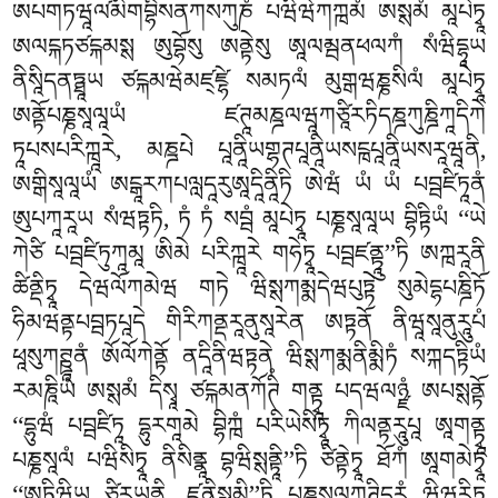
ཨཔགཏཝཱལ༹མིགབྷིཾསནཀསཀུཎཾ པཝིཝེཀཀྑམཾ ཨསྶམཾ མཱཔེཏྭཱ
ཨལངྐཏཙངྐམསྶ ཨུབྷོསུ ཨནྟེསུ ཨཱལམྦནཕལཀཾ སཾཝིདྷཱཡ
ནིསཱིདནཏྠཱཡ ཙངྐམཝེམཛ྄ཛྷེ སམཏལཾ མུགྒཝཎྞསིལཾ མཱཔེཏྭཱ
ཨནྟོཔཎྞསཱལཱཡཾ ཛཊཱམཎྜལཝཱཀཙཱིརཏིདཎྜཀུཎྜིཀཱདིཀེ
ཏཱཔསཔརིཀྑཱརེ, མཎྜཔེ པཱནཱིཡགྷཊཔཱནཱིཡསངྑཔཱནཱིཡསརཱཝཱནི,
ཨགྒིསཱལཱཡཾ ཨངྒཱརཀཔལླདཱརུཨཱདཱིནཱིཏི ཨེཝཾ ཡཾ ཡཾ པབྦཛིཏཱནཾ
ཨུཔཀཱརཱཡ སཾཝཏྟཏི, ཏཾ ཏཾ སབྦཾ མཱཔེཏྭཱ པཎྞསཱལཱཡ བྷིཏྟིཡཾ ‘‘ཡེ
ཀེཙི པབྦཛིཏུཀཱམཱ ཨིམེ པརིཀྑཱརེ གཧེཏྭཱ པབྦཛནྟཱུ’’ཏི ཨཀྑརཱནི
ཚིནྡིཏྭཱ དེཝལོཀམེཝ གཏེ ཝིསྶཀམྨདེཝཔུཏྟེ སུམེདྷཔཎྜིཏོ
ཧིམཝནྟཔབྦཏཔཱདེ གིརིཀནྡརཱནུསཱརེན ཨཏྟནོ ནིཝཱསཱནུརཱུཔཾ
ཕཱསུཀཊྛཱནཾ ཨོལོཀེནྟོ ནདཱིནིཝཏྟནེ ཝིསྶཀམྨནིམྨིཏཾ སཀྐདཏྟིཡཾ
རམཎཱིཡཾ ཨསྶམཾ དིསྭཱ ཙངྐམནཀོཊིཾ གནྟྭཱ པདཝལཉྫཾ ཨཔསྶནྟོ
‘‘དྷུཝཾ པབྦཛིཏཱ དྷུརགཱམེ བྷིཀྑཾ པརིཡེསིཏྭཱ ཀིལནྟརཱུཔཱ ཨཱགནྟྭཱ
པཎྞསཱལཾ པཝིསིཏྭཱ ནིསིནྣཱ བྷཝིསྶནྟཱི’’ཏི ཙིནྟེཏྭཱ ཐོཀཾ ཨཱགམེཏྭཱ