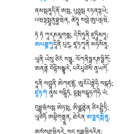
ནམསྶནཱདིནོ
ཨསྶ, པུཉྙསྶ རཏནཏྟཡེ;
པཝཏྟསྶཱནུབྷཱཝེན, ཚེཏྭཱ སབྦེ ཨུཔདྡཝེ.
ཏཾ ཏཾ ཀཱརཎམཱགམྨ, དེསིཏཱནི ཛུཏཱིམཏཱ;
ཨཔཎྞཀཱ
དཱིནི པུརཱ, ཛཱཏཀཱནི མཧེསིནཱ.
ཡཱནི ཡེསུ ཙིརཾ སཏྠཱ, ལོཀནིཏྠརཎཏྠིཀོ;
ཨནནྟེ བོདྷིསམྦྷཱརེ, པརིཔཱཙེསི ནཱཡཀོ.
ཏཱནི སབྦཱནི ཨེཀཛ྄ཛྷཾ, ཨཱརོཔེནྟེཧི སངྒཧཾ;
ཛཱཏཀཾ
ནཱམ སངྒཱིཏཾ, དྷམྨསངྒཱཧཀེཧི ཡཾ.
བུདྡྷཝཾསསྶ ཨེཏསྶ, ཨིཙྪནྟེན ཙིརཊྛིཏིཾ;
ཡཱཙིཏོ ཨབྷིགནྟྭཱན, ཐེརེན
ཨཏྠདསྶིནཱ
.
ཨསཾསཊྛཝིཧཱརེ
, སདཱ སུདྡྷཝིཧཱརིནཱ;