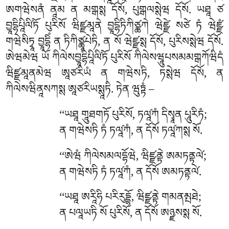
ཨགཝེསནཾ ནཱམ ན མགྒསྶ དོསོ, པུགྒལསྶེཝ དོསོ. ཡཐཱ ཙ
བྱཱདྷིཔཱིལི༹ཏོ པུརིསོ ཝིཛྫམཱནེ བྱཱདྷིཏིཀིཙྪཀེ ཝེཛྫེ སཙེ ཏཾ ཝེཛྫཾ
གཝེསིཏྭཱ བྱཱདྷིཾ ན ཏིཀིཙྪཱཔེཏི, ན སོ ཝེཛྫསྶ དོསོ, པུརིསསྶེཝ དོསོ.
ཨེཝམེཝ ཡོ ཀིལེསབྱཱདྷིཔཱིལི༹ཏོ པུརིསོ ཀིལེསཝཱུཔསམམགྒཀོཝིདཾ
ཝིཛྫམཱནམེཝ ཨཱཙརིཡཾ ན གཝེསཏི, ཏསྶེཝ དོསོ, ན
ཀིལེསཝིནཱསཀསྶ ཨཱཙརིཡསྶཱཏི. ཏེན ཝུཏྟཾ –
‘‘ཡཐཱ གཱུཐགཏོ པུརིསོ, ཏལཱ༹ཀཾ དིསྭཱན པཱུརིཏཾ;
ན གཝེསཏི ཏཾ ཏལཱ༹ཀཾ, ན དོསོ ཏལཱ༹ཀསྶ སོ.
‘‘ཨེཝཾ
ཀིལེསམལདྷོཝེ, ཝིཛྫནྟེ ཨམཏནྟལེ༹;
ན གཝེསཏི ཏཾ ཏལཱ༹ཀཾ, ན དོསོ ཨམཏནྟལེ༹.
‘‘ཡཐཱ
ཨརཱིཧི པརིརུདྡྷོ, ཝིཛྫནྟེ གམནམྤཐེ;
ན པལཱཡཏི སོ པུརིསོ, ན དོསོ ཨཉྫསསྶ སོ.