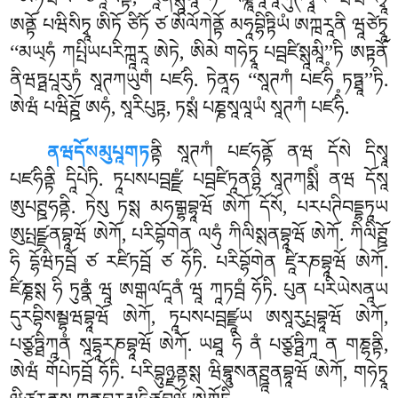
‘‘ཨཏིཝིཡ ཙིརཱཡནྟི, ཛཱནིསྶཱམཱི’’ཏི པཎྞཱསཱལཱཀུཊིདྭཱརཾ ཝིཝརིཏྭཱ
ཨནྟོ པཝིསིཏྭཱ ཨིཏོ ཙིཏོ ཙ ཨོལོཀེནྟོ མཧཱབྷིཏྟིཡཾ ཨཀྑརཱནི ཝཱཙེཏྭཱ
‘‘མཡ྄ཧཾ ཀཔྤིཡཔརིཀྑཱརཱ ཨེཏེ, ཨིམེ གཧེཏྭཱ པབྦཛིསྶཱམཱི’’ཏི ཨཏྟནོ
ནིཝཏྠཔཱརུཏཾ སཱཊཀཡུགཾ པཛཧི. ཏེནཱཧ ‘‘སཱཊཀཾ པཛཧིཾ ཏཏྠཱ’’ཏི.
ཨེཝཾ པཝིཊྛོ ཨཧཾ, སཱརིཔུཏྟ, ཏསྶཾ པཎྞསཱལཱཡཾ སཱཊཀཾ པཛཧིཾ.
ནཝདོསམུཔཱགཏ
ནྟི སཱཊཀཾ པཛཧནྟོ ནཝ དོསེ དིསྭཱ
པཛཧིནྟི དཱིཔེཏི. ཏཱཔསཔབྦཛྫཾ པབྦཛིཏཱནཉྷི སཱཊཀསྨིཾ ནཝ དོསཱ
ཨུཔཊྛཧནྟི. ཏེསུ ཏསྶ མཧགྒྷབྷཱཝོ ཨེཀོ དོསོ, པརཔཊིབདྡྷཏཱཡ
ཨུཔྤཛྫནབྷཱཝོ ཨེཀོ, པརིབྷོགེན ལཧུཾ ཀིལིསྶནབྷཱཝོ ཨེཀོ. ཀིལིཊྛོ
ཧི དྷོཝིཏབྦོ ཙ རཛིཏབྦོ ཙ ཧོཏི. པརིབྷོགེན ཛཱིརཎབྷཱཝོ ཨེཀོ.
ཛིཎྞསྶ ཧི ཏུནྣཾ ཝཱ ཨགྒལ༹དཱནཾ ཝཱ ཀཱཏབྦཾ ཧོཏི
. པུན པརིཡེསནཱཡ
དུརབྷིསམྦྷཝབྷཱཝོ ཨེཀོ, ཏཱཔསཔབྦཛྫཱཡ ཨསཱརུཔྤབྷཱཝོ ཨེཀོ,
པཙྩཏྠིཀཱནཾ སཱདྷཱརཎབྷཱཝོ ཨེཀོ. ཡཐཱ ཧི ནཾ པཙྩཏྠིཀཱ ན གཎྷནྟི,
ཨེཝཾ གོཔེཏབྦོ ཧོཏི. པརིབྷུཉྫནྟསྶ ཝིབྷཱུསནཊྛཱནབྷཱཝོ ཨེཀོ, གཧེཏྭཱ