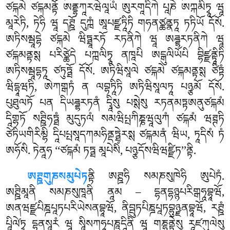
ཙངྐམེ ཙངྐམནྟོ ཨནྡྷཀཱརཝེལཱཡཾ ཨུརགཱདིཀེ པཱཎེ ཨཀྐམིཏྭཱ ཝཱ
མཱརེཏི, ཏེཧི ཝཱ དཊྛོ དུཀྑཾ ཨཱཔཛྫཏཱིཏི གཧནཙྪནྣཏཱ ཏཏིཡོ དོསོ.
ཨཏིསམྦཱདྷེ ཙངྐམེ ཝིཏྠཱརཏོ རཏནིཀེ ཝཱ ཨཌྜྷརཏནིཀེ ཝཱ
ཙངྐམནྟསྶ པརིཙྪེདེ པཀྑལིཏྭཱ ནཁཱཔི ཨངྒུལིཡོཔི བྷིཛྫནྟཱིཏི
ཨཏིསམྦཱདྷཏཱ ཙཏུཏྠོ དོསོ. ཨཏིཝིསཱལེ ཙངྐམེ ཙངྐམནྟསྶ ཙིཏྟཾ
ཝིདྷཱཝཏི, ཨེཀགྒཏཾ ན ལབྷཏཱིཏི ཨཏིཝིསཱལཏཱ པཉྩམོ དོསོ.
པུཐུལཏོ པན དིཡཌྜྷརཏནཾ དྭཱིསུ པསྶེསུ རཏནམཏྟཨནུཙངྐམཾ
དཱིགྷཏོ སཊྛིཧཏྠཾ མུདུཏལཾ སམཝིཔྤཀིཎྞཝཱལུཀཾ ཙངྐམཾ ཝཊྚཏི
ཙེཏིཡགིརིམྷི དཱིཔཔྤསཱདཀམཧིནྡཏྠེརསྶ ཙངྐམནཾ ཝིཡ, ཏཱདིསཾ ཏཾ
ཨཧོསི. ཏེནཱཧ ‘‘ཙངྐམཾ ཏཏྠ མཱཔེསིཾ, པཉྩདོསཝིཝཛྫིཏ’’ནྟི.
ཨཊྛགུཎསམུཔེཏ
ནྟི ཨཊྛཧི སམཎསུཁེཧི ཨུཔེཏཾ.
ཨཊྛིམཱནི སམཎསུཁཱནི ནཱམ – དྷནདྷཉྙཔརིགྒཧཱབྷཱཝོ,
ཨནཝཛྫཔིཎྜཔཱཏཔརིཡེསནབྷཱཝོ, ནིབྦུཏཔིཎྜཔཱཏབྷུཉྫནབྷཱཝོ, རཊྛཾ
པཱིལེ༹ཏྭཱ དྷནསཱརཾ ཝཱ སཱིསཀཧཱཔཎཱདཱིནི ཝཱ གཎྷནྟེསུ རཱཛཀུལེསུ