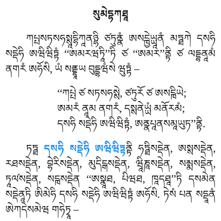
སུམེདྷཀཐཱ
ཀཔྤསཏསཧསྶཱདྷིཀཱནཉྷི ཙཏུནྣཾ ཨསངྑྱེཡྻཱནཾ མཏྠཀེ དསཧི
སདྡེཧི ཨཝིཝིཏྟཾ ‘‘ཨམརཝཏཱི’’ཏི ཙ ‘‘ཨམར’’ནྟི ཙ ལདྡྷནཱམཾ
ནགརཾ ཨཧོསི, ཡཾ སནྡྷཱཡ བུདྡྷཝཾསེ ཝུཏྟཾ –
‘‘ཀཔྤེ
ཙ སཏསཧསྶེ, ཙཏུརོ ཙ ཨསངྑིཡེ;
ཨམརཾ ནཱམ ནགརཾ, དསྶནེཡྻཾ མནོརམཾ;
དསཧི སདྡེཧི ཨཝིཝིཏྟཾ, ཨནྣཔཱནསམཱཡུཏ’’ནྟི.
ཏཏྠ
དསཧི སདྡེཧི ཨཝིཝིཏྟ
ནྟི ཧཏྠིསདྡེན, ཨསྶསདྡེན,
རཐསདྡེན, བྷེརིསདྡེན, མུདིངྒསདྡེན, ཝཱིཎཱསདྡེན, སམྨསདྡེན,
ཏཱལ༹སདྡེན, སངྑསདྡེན ‘‘ཨསྣཱཐ, པིཝཐ, ཁཱདཐཱ’’ཏི དསམེན
སདྡེནཱཏི ཨིམེཧི དསཧི སདྡེཧི ཨཝིཝིཏྟཾ ཨཧོསི. ཏེསཾ པན སདྡཱནཾ
ཨེཀདེསམེཝ གཧེཏྭཱ –