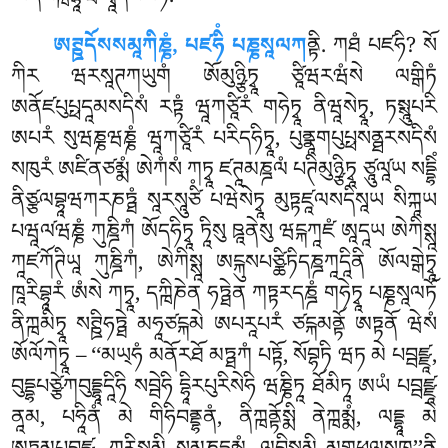
ཨནཔེཀྑབྷཱཝོ དྭཱདསམོཏི.
ཨཊྛདོསསམཱཀིཎྞཾ, པཛཧིཾ པཎྞསཱལཀ
ནྟི. ཀཐཾ པཛཧི? སོ
ཀིར ཝརསཱཊཀཡུགཾ ཨོམུཉྩིཏྭཱ ཙཱིཝརཝཾསེ ལགྒིཏཾ
ཨནོཛཔུཔྥདཱམསདིསཾ རཏྟཾ ཝཱཀཙཱིརཾ གཧེཏྭཱ ནིཝཱསེཏྭཱ, ཏསྶཱུཔརི
ཨཔརཾ སུཝཎྞཝཎྞཾ ཝཱཀཙཱིརཾ པརིདཧིཏྭཱ, པུནྣཱགཔུཔྥསནྠརསདིསཾ
སཁུརཾ ཨཛིནཙམྨཾ ཨེཀཾསཾ ཀཏྭཱ ཛཊཱམཎྜལཾ པཊིམུཉྩིཏྭཱ ཙཱུལཱ༹ཡ སདྡྷིཾ
ནིཙྩལབྷཱཝཀརཎཏྠཾ སཱརསཱུཙིཾ པཝེསེཏྭཱ མུཏྟཛཱལསདིསཱཡ སིཀྐཱཡ
པཝཱལ༹ཝཎྞཾ ཀུཎྜིཀཾ ཨོདཧིཏྭཱ ཏཱིསུ ཋཱནེསུ ཝངྐཀཱཛཾ ཨཱདཱཡ ཨེཀིསྶཱ
ཀཱཛཀོཊིཡཱ ཀུཎྜིཀཾ, ཨེཀིསྶཱ ཨངྐུསཔཙྪིཏིདཎྜཀཱདཱིནི ཨོལགྒེཏྭཱ
ཁཱརིབྷཱརཾ ཨཾསེ ཀཏྭཱ, དཀྑིཎེན ཧཏྠེན ཀཏྟརདཎྜཾ གཧེཏྭཱ པཎྞསཱལཏོ
ནིཀྑམིཏྭཱ སཊྛིཧཏྠེ མཧཱཙངྐམེ ཨཔརཱཔརཾ ཙངྐམནྟོ ཨཏྟནོ ཝེསཾ
ཨོལོཀེཏྭཱ – ‘‘མཡ྄ཧཾ མནོརཐོ མཏྠཀཾ པཏྟོ, སོབྷཏི ཝཏ མེ པབྦཛྫཱ,
བུདྡྷཔཙྩེཀབུདྡྷཱདཱིཧི སབྦེཧི དྷཱིརཔུརིསེཧི ཝཎྞིཏཱ ཐོམིཏཱ
ཨཡཾ པབྦཛྫཱ
ནཱམ, པཧཱིནཾ མེ གིཧིབནྡྷནཾ, ནིཀྑནྟོསྨི ནེཀྑམྨཾ, ལདྡྷཱ མེ