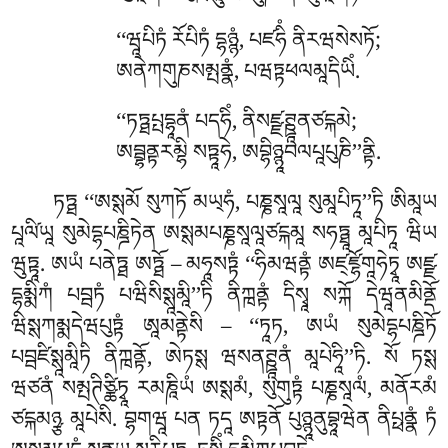
‘‘ཝཱཔིཏཾ རོཔིཏཾ དྷཉྙཾ, པཛཧིཾ ནིརཝསེསཏོ;
ཨནེཀགུཎསམྤནྣཾ, པཝཏྟཕལམཱདིཡིཾ.
‘‘ཏཏྠཔྤདྷཱནཾ
པདཧིཾ, ནིསཛྫཊྛཱནཙངྐམེ;
ཨབྦྷནྟརམྷི སཏྟཱཧེ, ཨབྷིཉྙཱབལཔཱཔུཎི’’ནྟི.
ཏཏྠ ‘‘ཨསྶམོ སུཀཏོ མཡ྄ཧཾ, པཎྞསཱལཱ སུམཱཔིཏཱ’’ཏི ཨིམཱཡ
པཱལི༹ཡཱ སུམེདྷཔཎྜིཏེན ཨསྶམཔཎྞསཱལཱཙངྐམཱ སཧཏྠཱ མཱཔིཏཱ ཝིཡ
ཝུཏྟཱ. ཨཡཾ པནེཏྠ ཨཏྠོ – མཧཱསཏྟཾ ‘‘ཧིམཝནྟཾ ཨཛ྄ཛྷོགཱཧེཏྭཱ ཨཛྫ
དྷམྨིཀཾ པབྦཏཾ པཝིསིསྶཱམཱི’’ཏི ནིཀྑནྟཾ དིསྭཱ སཀྐོ དེཝཱནམིནྡོ
ཝིསྶཀམྨདེཝཔུཏྟཾ ཨཱམནྟེསི – ‘‘ཏཱཏ, ཨཡཾ སུམེདྷཔཎྜིཏོ
པབྦཛིསྶཱམཱིཏི ནིཀྑནྟོ, ཨེཏསྶ ཝསནཊྛཱནཾ མཱཔེཧཱི’’ཏི. སོ ཏསྶ
ཝཙནཾ སམྤཊིཙྪིཏྭཱ རམཎཱིཡཾ ཨསྶམཾ, སུགུཏྟཾ པཎྞསཱལཾ, མནོརམཾ
ཙངྐམཉྩ མཱཔེསི. བྷགཝཱ པན ཏདཱ ཨཏྟནོ པུཉྙཱནུབྷཱཝེན ནིཔྥནྣཾ ཏཾ