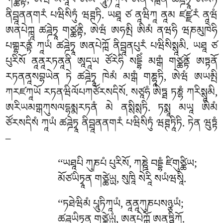
གཙྪནྟི, ཨེཝཾ མཡཱཔི ཨིམཾ པཱུཏིཀཱཡཾ ཨནཔེཀྑེན ཚཌྜེཏྭཱ ཨམཏཾ
ནིབྦཱནནགརཾ པཝིསིཏུཾ ཝཊྚཏི. ཡཐཱ ཙ ནཱཝིཀཱ ནཱམ ཛཛྫརཾ ནཱཝཾ
ཨནཔེཀྑཱ ཚཌྜེཏྭཱ གཙྪནྟི, ཨེཝཾ ཨཧམྤི ཨིམཾ ནཝཧི ཝཎམུཁེཧི
པགྒྷརནྟཾ ཀཱཡཾ ཚཌྜེཏྭཱ ཨནཔེཀྑོ ནིབྦཱནཔུརཾ པཝིསིསྶཱམི. ཡཐཱ ཙ
པུརིསོ ནཱནཱརཏནཱནི ཨཱདཱཡ ཙོརེཧི སདྡྷིཾ མགྒཾ གཙྪནྟོ ཨཏྟནོ
རཏནནཱསབྷཡེན ཏེ ཚཌྜེཏྭཱ ཁེམཾ མགྒཾ གཎྷཱཏི, ཨེཝཾ ཨཡམྤི
ཀརཛཀཱཡོ རཏནཝིལོཔཀཙོརསདིསོ. སཙཱཧཾ ཨེཏྠ ཏཎྷཾ ཀརིསྶཱམི,
ཨརིཡམགྒཀུསལདྷམྨརཏནཾ མེ ནསྶིསྶཏི. ཏསྨཱ མཡཱ ཨིམཾ
ཙོརསདིསཾ ཀཱཡཾ ཚཌྜེཏྭཱ ནིབྦཱནནགརཾ པཝིསིཏུཾ ཝཊྚཏཱིཏི. ཏེན ཝུཏྟཾ
–
‘‘ཡཐཱཔི ཀུཎཔཾ པུརིསོ, ཀཎྛེ བདྡྷཾ ཛིགུཙྪིཡ;
མོཙཡིཏྭཱན གཙྪེཡྻ, སུཁཱི སེརཱི སཡཾཝསཱི.
‘‘ཏཐེཝིམཾ
པཱུཏིཀཱཡཾ, ནཱནཱཀུཎཔསཉྩཡཾ;
ཚཌྜཡིཏྭཱན གཙྪེཡྻཾ, ཨནཔེཀྑོ ཨནཏྠིཀོ.