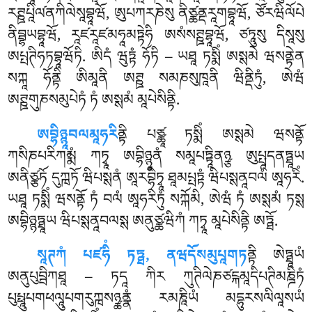
རཊྛཔཱིལ༹ནཀིལེསཱབྷཱཝོ, ཨུཔཀརཎེསུ ནིཙྪནྡརཱགབྷཱཝོ, ཙོརཝིལོཔེ
ནིབྦྷཡབྷཱཝོ, རཱཛརཱཛམཧཱམཏྟེཧི ཨསཾསཊྛབྷཱཝོ, ཙཏཱུསུ དིསཱསུ
ཨཔྤཊིཧཏབྷཱཝོཏི. ཨིདཾ ཝུཏྟཾ
ཧོཏི – ཡཐཱ ཏསྨིཾ ཨསྶམེ ཝསནྟེན
སཀྐཱ ཧོནྟི ཨིམཱནི ཨཊྛ སམཎསུཁཱནི ཝིནྡིཏུཾ, ཨེཝཾ
ཨཊྛགུཎསམུཔེཏཾ ཏཾ ཨསྶམཾ མཱཔེསིནྟི.
ཨབྷིཉྙཱབལམཱཧརི
ནྟི པཙྪཱ ཏསྨིཾ ཨསྶམེ ཝསནྟོ
ཀསིཎཔརིཀམྨཾ ཀཏྭཱ ཨབྷིཉྙཱནཾ སམཱཔཏྟཱིནཉྩ ཨུཔྤཱདནཏྠཱཡ
ཨནིཙྩཏོ དུཀྑཏོ ཝིཔསྶནཾ ཨཱརབྷིཏྭཱ ཐཱམཔྤཏྟཾ ཝིཔསྶནཱབལཾ ཨཱཧརིཾ.
ཡཐཱ ཏསྨིཾ ཝསནྟོ ཏཾ བལཾ
ཨཱཧརིཏུཾ སཀྐོམི, ཨེཝཾ ཏཾ ཨསྶམཾ ཏསྶ
ཨབྷིཉྙཏྠཱཡ ཝིཔསྶནཱབལསྶ ཨནུཙྪཝིཀཾ ཀཏྭཱ མཱཔེསིནྟི ཨཏྠོ.
སཱཊཀཾ
པཛཧིཾ ཏཏྠ, ནཝདོསམུཔཱགཏ
ནྟི ཨེཏྠཱཡཾ
ཨནུཔུབྦིཀཐཱ – ཏདཱ ཀིར ཀུཊིལེཎཙངྐམཱདིཔཊིམཎྜིཏཾ
པུཔྥཱུཔགཕལཱུཔགརུཀྑསཉྪནྣཾ རམཎཱིཡཾ མདྷུརསལིལཱསཡཾ