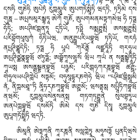
ཨུཔཱགམིཾ རུཀྑམཱུལཾ, གུཎེ དསཧུཔཱགཏ
ནྟི ཚནྣཾ པཊིཀྑིཔིཏྭཱ
དསཧི གུཎེཧི ཨུཔེཏཾ རུཀྑམཱུལཾ ཨུཔགཏོསྨཱིཏི ཝདཏི. ཏཏྲིམེ དས
གུཎཱ – ཨཔྤསམཱརམྦྷཏཱ ཨེཀོ གུཎོ, ཨུཔགམནམཏྟཀམེཝ ཧི ཏཏྠ
ཧོཏི; ཨཔཊིཛགྒནཏཱ
དུཏིཡོ, ཏཉྷི སམྨཊྛམྤི ཨསམྨཊྛམྤི
པརིབྷོགཕཱསུཀཾ ཧོཏིཡེཝ. ཨནུཊྛཱཔརིཡབྷཱཝོ ཏཏིཡོ, གརཧཾ
ནཔྤཊིཙྪཱདེཏི; ཏཏྠ ཧི པཱཔཾ ཀརོནྟོ ལཛྫཏཱིཏི གརཧཱཡ
ཨཔྤཊིཙྪནྣབྷཱཝོ ཙཏུཏྠོ; ཨབྦྷོཀཱསཝཱསོ ཝིཡ ཀཱཡཾ ན སནྠམྦྷེཏཱིཏི
ཀཱཡསྶ ཨསནྠམྦྷནབྷཱཝོ པཉྩམོ; པརིགྒཧཀརཎཱབྷཱཝོ ཚཊྛོ;
གེཧཱལཡཔཊིཀྑེཔོ སཏྟམོ; བཧུསཱདྷཱརཎགེཧེ ཝིཡ ‘‘པཊིཛགྒིསྶཱམི
ནཾ, ནིཀྑམཐཱ’’ཏི ནཱིཧརཎཀཱབྷཱཝོ ཨཊྛམོ; ཝསནྟསྶ སཔྤཱིཏིཀབྷཱཝོ
ནཝམོ; རུཀྑམཱུལསེནཱསནསྶ གཏགཏཊྛཱནེ སུལབྷཏཱཡ
ཨནཔེཀྑབྷཱཝོ དསམོཏི ཨིམེ དས གུཎེ དིསྭཱ རུཀྑམཱུལཾ
ཨུཔཱགཏོསྨཱིཏི ཝདཏི.
ཨིམཱནི ཨེཏྟཀཱནི ཀཱརཎཱནི སལླཀྑེཏྭཱ མཧཱསཏྟོ པུནདིཝསེ