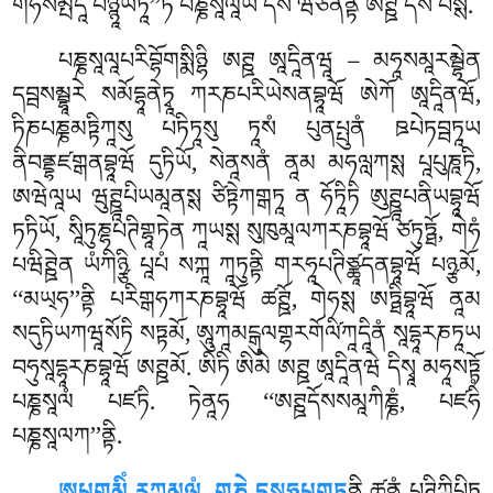
གེཧསམྤདཱ པཉྙཱཡཏཱི’’ཏི པཎྞསཱལཱཡ དོསེ ཝིཙིནནྟོ ཨཊྛ དོསེ པསྶི.
པཎྞསཱལཱཔརིབྷོགསྨིཉྷི ཨཊྛ ཨཱདཱིནཝཱ – མཧཱསམཱརམྦྷེན
དབྦསམྦྷཱརེ སམོདྷཱནེཏྭཱ ཀརཎཔརིཡེསནབྷཱཝོ ཨེཀོ ཨཱདཱིནཝོ,
ཏིཎཔཎྞམཏྟིཀཱསུ པཏིཏཱསུ ཏཱསཾ
པུནཔྤུནཾ ཋཔེཏབྦཏཱཡ
ནིབནྡྷཛགྒནབྷཱཝོ དུཏིཡོ, སེནཱསནཾ ནཱམ མཧལླཀསྶ པཱཔུཎཱཏི,
ཨཝེལཱཡ ཝུཊྛཱཔིཡམཱནསྶ ཙིཏྟེཀགྒཏཱ ན ཧོཏཱིཏི ཨུཊྛཱཔནིཡབྷཱཝོ
ཏཏིཡོ, སཱིཏུཎྷཔཊིགྷཱཏེན ཀཱཡསྶ སུཁུམཱལཀརཎབྷཱཝོ ཙཏུཏྠོ, གེཧཾ
པཝིཊྛེན ཡཾཀིཉྩི པཱཔཾ སཀྐཱ ཀཱཏུནྟི གརཧཱཔཊིཙྪཱདནབྷཱཝོ པཉྩམོ,
‘‘མཡ྄ཧ’’ནྟི པརིགྒཧཀརཎབྷཱཝོ ཚཊྛོ, གེཧསྶ ཨཏྠིབྷཱཝོ ནཱམ
སདུཏིཡཀཝཱསོཏི སཏྟམོ, ཨཱུཀཱམངྒུལགྷརགོལི༹ཀཱདཱིནཾ སཱདྷཱརཎཏཱཡ
བཧུསཱདྷཱརཎབྷཱཝོ ཨཊྛམོ. ཨིཏི ཨིམེ ཨཊྛ ཨཱདཱིནཝེ དིསྭཱ མཧཱསཏྟོ
པཎྞསཱལཾ པཛཏི. ཏེནཱཧ ‘‘ཨཊྛདོསསམཱཀིཎྞཾ, པཛཧིཾ
པཎྞསཱལཀ’’ནྟི.