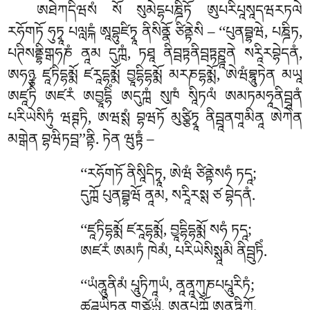
ཨཐེཀདིཝསཾ སོ སུམེདྷཔཎྜིཏོ ཨུཔརིཔཱསཱདཝརཏལེ
རཧོགཏོ ཧུཏྭཱ པལླངྐཾ ཨཱབྷུཛིཏྭཱ ནིསིནྣོ ཙིནྟེསི – ‘‘པུནབྦྷཝེ, པཎྜིཏ,
པཊིསནྡྷིགྒཧཎཾ ནཱམ དུཀྑཾ, ཏཐཱ ནིབྦཏྟནིབྦཏྟཊྛཱནེ སརཱིརབྷེདནཾ,
ཨཧཉྩ ཛཱཏིདྷམྨོ ཛརཱདྷམྨོ བྱཱདྷིདྷམྨོ མརཎདྷམྨོ, ཨེཝཾབྷཱུཏེན མཡཱ
ཨཛཱཏིཾ ཨཛརཾ ཨབྱཱདྷིཾ ཨདུཀྑཾ སུཁཾ སཱིཏལཾ ཨམཏམཧཱནིབྦཱནཾ
པརིཡེསིཏུཾ ཝཊྚཏི, ཨཝསྶཾ བྷཝཏོ མུཙྩིཏྭཱ ནིབྦཱནགཱམིནཱ ཨེཀེན
མགྒེན བྷཝིཏབྦ’’ནྟི. ཏེན ཝུཏྟཾ –
‘‘རཧོགཏོ ནིསཱིདིཏྭཱ, ཨེཝཾ ཙིནྟེསཧཾ ཏདཱ;
དུཀྑོ པུནབྦྷཝོ ནཱམ, སརཱིརསྶ ཙ བྷེདནཾ.
‘‘ཛཱཏིདྷམྨོ ཛརཱདྷམྨོ, བྱཱདྷིདྷམྨོ སཧཾ ཏདཱ;
ཨཛརཾ ཨམཏཾ ཁེམཾ, པརིཡེསིསྶཱམི ནིབྦུཏིཾ.
‘‘ཡཾནཱུནིམཾ པཱུཏིཀཱཡཾ, ནཱནཱཀུཎཔཔཱུརིཏཾ;