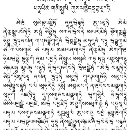
‘‘ཨེཝམེཝ ཨཡཾ ཀཱཡོ, མཧཱཙོརསམོ ཝིཡ;
པཧཱཡིམཾ གམིསྶཱམི, ཀུསལཙྪེདནཱབྷཡཱ’’ཏི.
ཨེཝཾ སུམེདྷཔཎྜིཏོ ནཱནཱཝིདྷཱཧི ཨུཔམཱཧི ཨིམཾ
ནེཀྑམྨཱུཔསཾཧིཏཾ ཨཏྠཾ ཙིནྟེཏྭཱ སཀནིཝེསནེ ཨཔརིམིཏཾ བྷོགཀྑནྡྷཾ
ཧེཊྛཱ ཝུཏྟནཡེན ཀཔཎདྡྷིཀཱདཱིནཾ ཝིསྶཛྫེཏྭཱ མཧཱདཱནཾ དཏྭཱ ཝཏྠུཀཱམེ
ཙ ཀིལེསཀཱམེ ཙ པཧཱཡ ཨམརནགརཏོ ནིཀྑམིཏྭཱ ཨེཀཀོཝ
ཧིམཝནྟེ དྷམྨིཀཾ ནཱམ པབྦཏཾ ནིསྶཱཡ ཨསྶམཾ ཀཏྭཱ ཏཏྠ པཎྞསཱལཉྩ
ཙངྐམཉྩ མཱཔེཏྭཱ པཉྩཧི ནཱིཝརཎདོསེཧི ཝིཝཛྫིཏཾ ‘‘ཨེཝཾ སམཱཧིཏེ
ཙིཏྟེ’’ཏིཨཱདིནཱ ནཡེན ཝུཏྟེཧི ཨཊྛཧི ཀཱརཎགུཎེཧི སམུཔེཏཾ
ཨབྷིཉྙཱསངྑཱཏཾ བལཾ ཨཱཧརིཏུཾ ཏསྨིཾ ཨསྶམཔདེ ནཝདོསསམནྣཱགཏཾ
སཱཊཀཾ པཛཧིཏྭཱ དྭཱདསགུཎསམནྣཱགཏཾ ཝཱཀཙཱིརཾ ནིཝཱསེཏྭཱ
ཨིསིཔབྦཛྫཾ པབྦཛི. ཨེཝཾ པབྦཛིཏོ ཨཊྛདོསསམཱཀིཎྞཾ ཏཾ པཎྞསཱལཾ
པཧཱཡ དསགུཎསམནྣཱགཏཾ རུཀྑམཱུལཾ ཨུཔགནྟྭཱ སབྦཾ དྷཉྙཝིཀཏིཾ
པཧཱཡ པཝཏྟཕལབྷོཛནོ ཧུཏྭཱ ནིསཛྫཊྛཱནཙངྐམནཝསེནེཝ པདྷཱནཾ