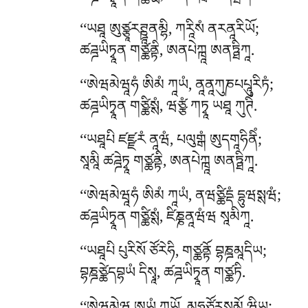
‘‘ཡཐཱ ཨུཙྩཱརཊྛཱནམྷི, ཀརཱིསཾ ནརནཱརིཡོ;
ཚཌྜཡིཏྭཱན གཙྪནྟི, ཨནཔེཀྑཱ ཨནཏྠིཀཱ.
‘‘ཨེཝམེཝཱཧཾ
ཨིམཾ ཀཱཡཾ, ནཱནཱཀུཎཔཔཱུརིཏཾ;
ཚཌྜཡིཏྭཱན གཙྪིསྶཾ, ཝཙྩཾ ཀཏྭཱ ཡཐཱ ཀུཊིཾ.
‘‘ཡཐཱཔི ཛཛྫརཾ ནཱཝཾ, པལུགྒཾ ཨུདགཱཧིནིཾ;
སཱམཱི ཚཌྜེཏྭཱ གཙྪནྟི, ཨནཔེཀྑཱ ཨནཏྠིཀཱ.
‘‘ཨེཝམེཝཱཧཾ
ཨིམཾ ཀཱཡཾ, ནཝཙྪིདྡཾ དྷུཝསྶཝཾ;
ཚཌྜཡིཏྭཱན གཙྪིསྶཾ, ཛིཎྞནཱཝཾཝ སཱམིཀཱ.
‘‘ཡཐཱཔི པུརིསོ ཙོརེཧི, གཙྪནྟོ བྷཎྜམཱདིཡ;
བྷཎྜཙྪེདབྷཡཾ དིསྭཱ, ཚཌྜཡིཏྭཱན གཙྪཏི.