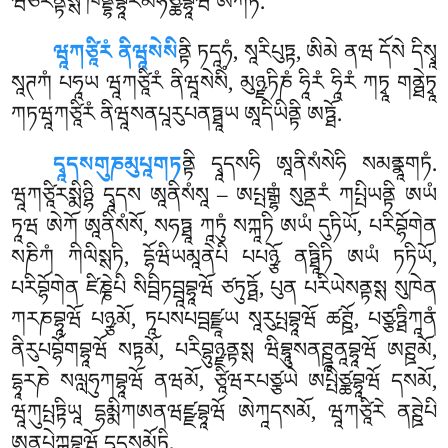
ཝིཙརནྟསྶ ཁནྡྷབྷཱརམཧིཙྪབྷཱཝོ ཨེཀོཏི.
ཝཱཀཙཱིརཾ ནིཝཱསེསི
ནྟི ཏདཱཧཾ, སཱརིཔུཏྟ, ཨིམེ ནཝ དོསེ དིསྭཱ
སཱཊཀཾ པཧཱཡ ཝཱཀཙཱིརཾ ནིཝཱསེསིཾ, མུཉྫཏིཎཾ
ཧཱིརཾ ཧཱིརཾ ཀཏྭཱ གནྠེཏྭཱ
ཀཏཝཱཀཙཱིརཾ ནིཝཱསནཔཱརུཔནཏྠཱཡ ཨཱདིཡིནྟི ཨཏྠོ.
དྭཱདསགུཎམུཔཱགཏ
ནྟི
དྭཱདསཧི ཨཱནིསཾསེཧི སམནྣཱགཏཾ.
ཝཱཀཙཱིརསྨིཉྷི དྭཱདས ཨཱནིསཾསཱ – ཨཔྤགྒྷཾ སུནྡརཾ ཀཔྤིཡནྟི ཨཡཾ
ཏཱཝ ཨེཀོ ཨཱནིསཾསོ, སཧཏྠཱ ཀཱཏུཾ སཀྐཱཏི ཨཡཾ དུཏིཡོ, པརིབྷོགེན
སཎིཀཾ ཀིལིསྶཏི, དྷོཝིཡམཱནེཔི པཔཉྩོ ནཏྠཱིཏི ཨཡཾ ཏཏིཡོ,
པརིབྷོགེན ཛིཎྞེཔི སིབྦིཏབྦཱབྷཱཝོ ཙཏུཏྠོ, པུན པརིཡེསནྟསྶ སུཁེན
ཀརཎབྷཱཝོ པཉྩམོ, ཏཱཔསཔབྦཛྫཱཡ སཱརུཔྤབྷཱཝོ ཚཊྛོ, པཙྩཏྠིཀཱནཾ
ནིརུཔབྷོགབྷཱཝོ སཏྟམོ, པརིབྷུཉྫནྟསྶ ཝིབྷཱུསནཊྛཱནཱབྷཱཝོ ཨཊྛམོ,
དྷཱརཎེ སལླཧུཀབྷཱཝོ ནཝམོ, ཙཱིཝརཔཙྩཡེ ཨཔྤིཙྪབྷཱཝོ དསམོ,
ཝཱཀུཔྤཏྟིཡཱ དྷམྨིཀཨནཝཛྫབྷཱཝོ ཨེཀཱདསམོ, ཝཱཀཙཱིརེ ནཊྛེཔི