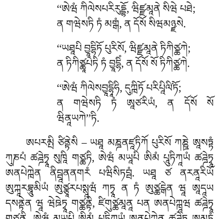
‘‘ཨེཝཾ
ཀིལེསཔརིརུདྡྷོ, ཝིཛྫམཱནེ སིཝེ པཐེ;
ན གཝེསཏི ཏཾ མགྒཾ, ན དོསོ སིཝམཉྫསེ.
‘‘ཡཐཱཔི བྱཱདྷིཏོ པུརིསོ, ཝིཛྫམཱནེ ཏིཀིཙྪཀེ;
ན ཏིཀིཙྪཱཔེཏི ཏཾ བྱཱདྷིཾ, ན དོསོ སོ ཏིཀིཙྪཀེ.
‘‘ཨེཝཾ ཀིལེསབྱཱདྷཱིཧི, དུཀྑིཏོ པརིཔཱིལི༹ཏོ;
ན གཝེསཏི ཏཾ ཨཱཙརིཡཾ, ན དོསོ སོ
ཝིནཱཡཀེ’’ཏི.
ཨཔརམྤི ཙིནྟེསི – ཡཐཱ མཎྜནཛཱཏིཀོ པུརིསོ ཀཎྛེ ཨཱསཏྟཾ
ཀུཎཔཾ ཚཌྜེཏྭཱ སུཁཱི གཙྪཏི, ཨེཝཾ མཡཱཔི ཨིམཾ པཱུཏིཀཱཡཾ ཚཌྜེཏྭཱ
ཨནཔེཀྑེན ནིབྦཱནནགརཾ པཝིསིཏབྦཾ. ཡཐཱ ཙ ནརནཱརིཡོ
ཨུཀྐཱརབྷཱུམིཡཾ ཨུཙྩཱརཔསྶཱཝཾ ཀཏྭཱ ན ཏཾ ཨུཙྪངྒེན ཝཱ ཨཱདཱཡ
དསནྟེན ཝཱ ཝེཋེཏྭཱ གཙྪནྟི, ཛིགུཙྪམཱནཱ པན ཨནཔེཀྑཱཝ ཚཌྜེཏྭཱ