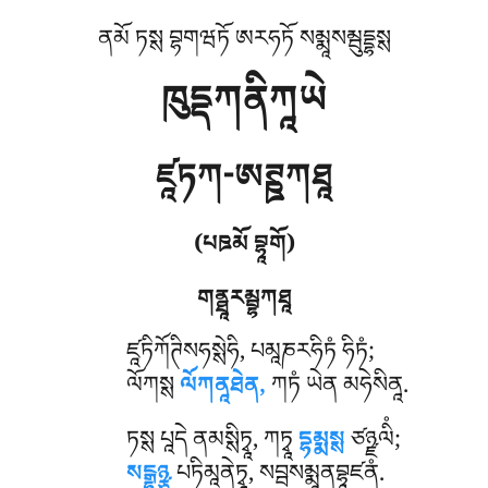
ནམོ ཏསྶ བྷགཝཏོ ཨརཧཏོ སམྨཱསམྦུདྡྷསྶ
ཁུདྡཀནིཀཱཡེ
ཛཱཏཀ-ཨཊྛཀཐཱ
(པཋམོ བྷཱགོ)
གནྠཱརམྦྷཀཐཱ
ཛཱཏིཀོཊིསཧསྶེཧི
, པམཱཎརཧིཏཾ ཧིཏཾ;
ལོཀསྶ
ལོཀནཱཐེན,
ཀཏཾ ཡེན མཧེསིནཱ.
ཏསྶ པཱདེ ནམསྶིཏྭཱ, ཀཏྭཱ
དྷམྨསྶ
ཙཉྫལིཾ;
སངྒྷཉྩ
པཏིམཱནེཏྭཱ, སབྦསམྨཱནབྷཱཛནཾ.