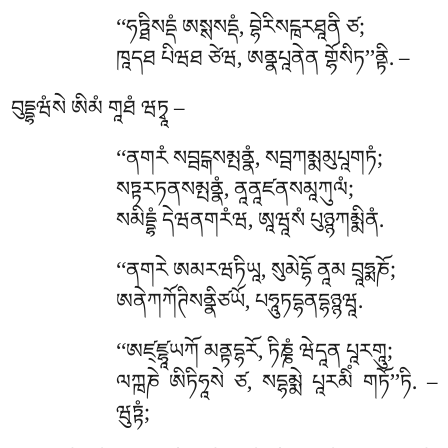
‘‘ཧཏྠིསདྡཾ
ཨསྶསདྡཾ, བྷེརིསངྑརཐཱནི ཙ;
ཁཱདཐ པིཝཐ ཙེཝ, ཨནྣཔཱནེན གྷོསིཏ’’ནྟི. –
བུདྡྷཝཾསེ ཨིམཾ གཱཐཾ ཝཏྭཱ –
‘‘ནགརཾ སབྦངྒསམྤནྣཾ, སབྦཀམྨམུཔཱགཏཾ;
སཏྟརཏནསམྤནྣཾ, ནཱནཱཛནསམཱཀུལཾ;
སམིདྡྷཾ དེཝནགརཾཝ, ཨཱཝཱསཾ པུཉྙཀམྨིནཾ.
‘‘ནགརེ ཨམརཝཏིཡཱ, སུམེདྷོ ནཱམ བྲཱཧྨཎོ;
ཨནེཀཀོཊིསནྣིཙཡོ, པཧཱུཏདྷནདྷཉྙཝཱ.
‘‘ཨཛ྄ཛྷཱཡཀོ
མནྟདྷརོ, ཏིཎྞཾ ཝེདཱན པཱརགཱུ;
ལཀྑཎེ ཨིཏིཧཱསེ ཙ, སདྷམྨེ པཱརམིཾ གཏོ’’ཏི. –
ཝུཏྟཾ;