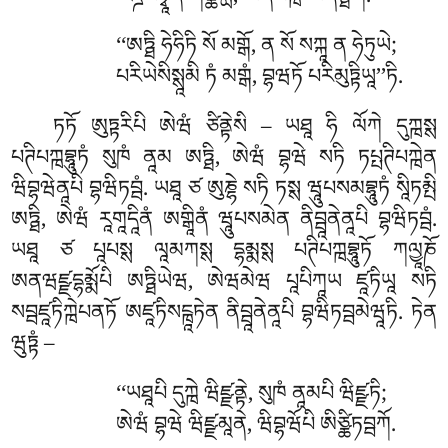
ཚཌྜཡིཏྭཱན གཙྪེཡྻཾ, ཨནཔེཀྑོ ཨནཏྠིཀོ.
‘‘ཨཏྠི
ཧེཧིཏི སོ མགྒོ, ན སོ སཀྐཱ ན ཧེཏུཡེ;
པརིཡེསིསྶཱམི ཏཾ མགྒཾ, བྷཝཏོ པརིམུཏྟིཡཱ’’ཏི.
ཏཏོ
ཨུཏྟརིཔི ཨེཝཾ ཙིནྟེསི – ཡཐཱ ཧི ལོཀེ དུཀྑསྶ
པཊིཔཀྑབྷཱུཏཾ སུཁཾ ནཱམ ཨཏྠི, ཨེཝཾ བྷཝེ སཏི ཏཔྤཊིཔཀྑེན
ཝིབྷཝེནཱཔི བྷཝིཏབྦཾ. ཡཐཱ ཙ ཨུཎྷེ སཏི ཏསྶ ཝཱུཔསམབྷཱུཏཾ སཱིཏམྤི
ཨཏྠི, ཨེཝཾ རཱགཱདཱིནཾ ཨགྒཱིནཾ ཝཱུཔསམེན ནིབྦཱནེནཱཔི བྷཝིཏབྦཾ.
ཡཐཱ ཙ པཱཔསྶ ལཱམཀསྶ དྷམྨསྶ པཊིཔཀྑབྷཱུཏོ ཀལྱཱཎོ
ཨནཝཛྫདྷམྨོཔི ཨཏྠིཡེཝ, ཨེཝམེཝ པཱཔིཀཱཡ ཛཱཏིཡཱ སཏི
སབྦཛཱཏིཀྑེཔནཏོ ཨཛཱཏིསངྑཱཏེན ནིབྦཱནེནཱཔི བྷཝིཏབྦམེཝཱཏི. ཏེན
ཝུཏྟཾ –
‘‘ཡཐཱཔི
དུཀྑེ ཝིཛྫནྟེ, སུཁཾ ནཱམཔི ཝིཛྫཏི;
ཨེཝཾ བྷཝེ ཝིཛྫམཱནེ, ཝིབྷཝོཔི ཨིཙྪིཏབྦཀོ.