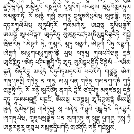
ཛཱཏིཝཱདེན ཨབྷིརཱུཔོ དསྶནཱིཡོ པཱསཱདིཀོ པརམཱཡ ཝཎྞཔོཀྑརཏཱཡ
སམནྣཱགཏོ. སོ ཨཉྙཾ ཀམྨཾ ཨཀཏྭཱ བྲཱཧྨཎསིཔྤམེཝ ཨུགྒཎྷི. ཏསྶ
དཧརཀཱལེཡེཝ མཱཏཱཔིཏརོ ཀཱལམཀཾསུ. ཨཐསྶ རཱསིཝཌྜྷཀོ
ཨམཙྩོ ཨཱཡཔོཏྠཀཾ ཨཱཧརིཏྭཱ སུཝཎྞརཛཏམཎིམུཏྟཱདིབྷརིཏེ གབྦྷེ
ཝིཝརིཏྭཱ ‘‘ཨེཏྟཀཾ ཏེ, ཀུམཱར, མཱཏུ སནྟཀཾ, ཨེཏྟཀཾ པིཏུ སནྟཀཾ,
ཨེཏྟཀཾ ཨཡྻཀཔཡྻཀཱན’’ནྟི ཡཱཝ སཏྟམཱ ཀུལཔརིཝཊྚཱ དྷནཾ
ཨཱཙིཀྑིཏྭཱ ‘‘ཨེཏཾ པཊིཔཛྫཱཧཱི’’ཏི ཨཱཧ. སུམེདྷཔཎྜིཏོ ཙིནྟེསི – ‘‘ཨིམཾ
དྷནཾ སཾཧརིཏྭཱ མཡ྄ཧཾ པིཏུཔིཏཱམཧཱདཡོ པརལོཀཾ གཙྪནྟཱ ཨེཀཾ
ཀཧཱཔཎམྤི གཧེཏྭཱ ན གཏཱ, མཡཱ པན གཧེཏྭཱ གམནཀཱརཎཾ ཀཱཏུཾ
ཝཊྚཏཱི’’ཏི. སོ རཉྙོ ཨཱརོཙེཏྭཱ ནགརེ བྷེརིཾ ཙརཱཔེཏྭཱ མཧཱཛནསྶ དཱནཾ
དཏྭཱ ཏཱཔསཔབྦཛྫཾ པབྦཛི. ཨིམསྶ པནཏྠསྶ ཨཱཝིབྷཱཝཏྠཾ ཨིམསྨིཾ
ཋཱནེ སུམེདྷཀཐཱ ཀཐེཏབྦཱ
. སཱ པནེསཱ ཀིཉྩཱཔི བུདྡྷཝཾསེ ནིརནྟརཾ
ཨཱགཏཱཡེཝ, གཱཐཱསམྦནྡྷེན པན ཨཱགཏཏྟཱ ན སུཊྛུ པཱཀཊཱ. ཏསྨཱ ཏཾ
ཨནྟརནྟརཱ གཱཐཱཡ སམྦནྡྷདཱིཔཀེཧི ཝཙནེཧི སདྡྷིཾ ཀཐེསྶཱམ.