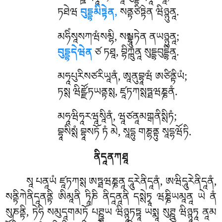
ཏཐེཝ
བུདྡྷམིཏྟེན,
སནྟཙིཏྟེན ཝིཉྙུནཱ.
མཧིཾསཱསཀཝཾསམྷི, སམྦྷཱུཏེན ནཡཉྙུནཱ;
བུདྡྷདེཝེན
ཙ ཏཐཱ, བྷིཀྑུནཱ སུདྡྷབུདྡྷིནཱ.
མཧཱཔུརིསཙརིཡཱནཾ, ཨཱནུབྷཱཝཾ ཨཙིནྟིཡཾ;
ཏསྶ ཝིཛྫོཏཡནྟསྶ, ཛཱཏཀསྶཏྠཝཎྞནཾ.
མཧཱཝིཧཱརཝཱསཱིནཾ, ཝཱཙནཱམགྒནིསྶིཏཾ;
བྷཱསིསྶཾ བྷཱསཏོ ཏཾ མེ, སཱདྷུ གཎྷནྟུ སཱདྷཝོཏི.
ནིདཱནཀཐཱ
སཱ
པནཱཡཾ ཛཱཏཀསྶ ཨཏྠཝཎྞནཱ དཱུརེནིདཱནཾ, ཨཝིདཱུརེནིདཱནཾ,
སནྟིཀེནིདཱནནྟི ཨིམཱནི ཏཱིཎི ནིདཱནཱནི དསྶེཏྭཱ ཝཎྞིཡམཱནཱ ཡེ ནཾ
སུཎནྟི, ཏེཧི སམུདཱགམཏོ པཊྛཱཡ ཝིཉྙཱཏཏྟཱ ཡསྨཱ སུཊྛུ ཝིཉྙཱཏཱ ནཱམ