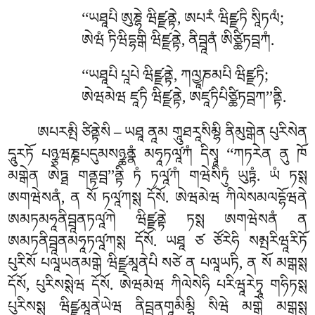
‘‘ཡཐཱཔི ཨུཎྷེ ཝིཛྫནྟེ, ཨཔརཾ ཝིཛྫཏི སཱིཏལཾ;
ཨེཝཾ ཏིཝིདྷགྒི ཝིཛྫནྟེ, ནིབྦཱནཾ ཨིཙྪིཏབྦཀཾ.
‘‘ཡཐཱཔི པཱཔེ ཝིཛྫནྟེ, ཀལྱཱཎམཔི ཝིཛྫཏི;
ཨེཝམེཝ ཛཱཏི ཝིཛྫནྟེ, ཨཛཱཏིཔིཙྪིཏབྦཀ’’ནྟི.
ཨཔརམྤི ཙིནྟེསི – ཡཐཱ ནཱམ གཱུཐརཱསིམྷི ནིམུགྒེན པུརིསེན
དཱུརཏོ པཉྩཝཎྞཔདུམསཉྪནྣཾ མཧཱཏལཱ༹ཀཾ དིསྭཱ ‘‘ཀཏརེན ནུ ཁོ
མགྒེན ཨེཏྠ གནྟབྦ’’ནྟི ཏཾ ཏལཱ༹ཀཾ གཝེསིཏུཾ ཡུཏྟཾ. ཡཾ ཏསྶ
ཨགཝེསནཾ, ན སོ ཏལཱ༹ཀསྶ དོསོ. ཨེཝམེཝ ཀིལེསམལདྷོཝནེ
ཨམཏམཧཱནིབྦཱནཏལཱ༹ཀེ ཝིཛྫནྟེ ཏསྶ ཨགཝེསནཾ ན
ཨམཏནིབྦཱནམཧཱཏལཱ༹ཀསྶ དོསོ. ཡཐཱ ཙ ཙོརེཧི སམྤརིཝཱརིཏོ
པུརིསོ པལཱཡནམགྒེ ཝིཛྫམཱནེཔི སཙེ ན པལཱཡཏི, ན སོ མགྒསྶ
དོསོ, པུརིསསྶེཝ དོསོ. ཨེཝམེཝ ཀིལེསེཧི པརིཝཱརེཏྭཱ གཧིཏསྶ
པུརིསསྶ ཝིཛྫམཱནེཡེཝ ནིབྦཱནགཱམིམྷི སིཝེ མགྒེ མགྒསྶ