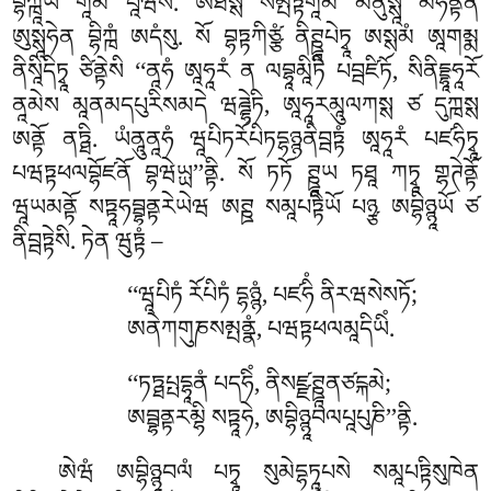
བྷིཀྑཱཡ གཱམཾ པཱཝིསི. ཨཐསྶ སམྤཏྟགཱམེ མནུསྶཱ མཧནྟེན
ཨུསྶཱཧེན བྷིཀྑཾ ཨདཾསུ. སོ བྷཏྟཀིཙྩཾ ནིཊྛཱཔེཏྭཱ ཨསྶམཾ ཨཱགམྨ
ནིསཱིདིཏྭཱ ཙིནྟེསི ‘‘ནཱཧཾ ཨཱཧཱརཾ ན ལབྷཱམཱིཏི པབྦཛིཏོ, སིནིདྡྷཱཧཱརོ
ནཱམེས མཱནམདཔུརིསམདེ ཝཌྜྷེཏི, ཨཱཧཱརམཱུལཀསྶ ཙ དུཀྑསྶ
ཨནྟོ ནཏྠི. ཡཾནཱུནཱཧཾ ཝཱཔིཏརོཔིཏདྷཉྙནིབྦཏྟཾ ཨཱཧཱརཾ པཛཧིཏྭཱ
པཝཏྟཕལབྷོཛནོ བྷཝེཡྻ’’ནྟི. སོ ཏཏོ
ཊྛཱཡ ཏཐཱ ཀཏྭཱ གྷཊེནྟོ
ཝཱཡམནྟོ སཏྟཱཧབྦྷནྟརེཡེཝ ཨཊྛ སམཱཔཏྟིཡོ པཉྩ ཨབྷིཉྙཱཡོ ཙ
ནིབྦཏྟེསི. ཏེན ཝུཏྟཾ –
‘‘ཝཱཔིཏཾ རོཔིཏཾ དྷཉྙཾ, པཛཧིཾ ནིརཝསེསཏོ;
ཨནེཀགུཎསམྤནྣཾ, པཝཏྟཕལམཱདིཡིཾ.
‘‘ཏཏྠཔྤདྷཱནཾ པདཧིཾ, ནིསཛྫཊྛཱནཙངྐམེ;
ཨབྦྷནྟརམྷི སཏྟཱཧེ, ཨབྷིཉྙཱབལཔཱཔུཎི’’ནྟི.
ཨེཝཾ ཨབྷིཉྙཱབལཾ པཏྭཱ སུམེདྷཏཱཔསེ སམཱཔཏྟིསུཁེན