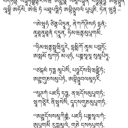
པདཧནྟོ སཏྟཱཧབྦྷནྟརེཡེཝ ཨཊྛནྣཾ སམཱཔཏྟཱིནཾ པཉྩནྣཉྩ ཨབྷིཉྙཱནཾ
ལཱབྷཱི ཨཧོསི. ཨེཝཾ ཏཾ ཡཐཱཔཏྠིཏཾ ཨབྷིཉྙཱབལཾ པཱཔུཎི. ཏེན ཝུཏྟཾ –
‘‘ཨེཝཱཧཾ
ཙིནྟཡིཏྭཱན, ནེཀཀོཊིསཏཾ དྷནཾ;
ནཱཐཱནཱཐཱནཾ དཏྭཱན, ཧིམཝནྟམུཔཱགམིཾ.
‘‘ཧིམཝནྟསྶཱཝིདཱུརེ
, དྷམྨིཀོ ནཱམ པབྦཏོ;
ཨསྶམོ སུཀཏོ མཡ྄ཧཾ, པཎྞསཱལཱ སུམཱཔིཏཱ.
‘‘ཙངྐམཾ ཏཏྠ མཱཔེསིཾ, པཉྩདོསཝིཝཛྫིཏཾ;
ཨཊྛགུཎསམུཔེཏཾ, ཨབྷིཉྙཱབལམཱཧརིཾ.
‘‘སཱཊཀཾ པཛཧིཾ ཏཏྠ, ནཝདོསམུཔཱགཏཾ;
ཝཱཀཙཱིརཾ ནིཝཱསེསིཾ, དྭཱདསགུཎམུཔཱགཏཾ.
‘‘ཨཊྛདོསསམཱཀིཎྞཾ, པཛཧིཾ པཎྞསཱལཀཾ;
ཨུཔཱགམིཾ རུཀྑམཱུལཾ, གུཎེ དསཧུཔཱགཏཾ.