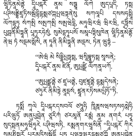
ཝཱིཏིནཱམེནྟེ དཱིཔངྐརོ ནཱམ སཏྠཱ ལོཀེ ཨུདཔཱདི. ཏསྶ
པཊིསནྡྷིཛཱཏིསམྦོདྷིདྷམྨཙཀྐཔྤཝཏྟནེསུ སཀལཱཔི དསསཧསྶཱི
ལོཀདྷཱཏུ སཾཀམྤི
སམྤཀམྤི སམྤཝེདྷི, མཧཱཝིརཝཾ ཝིརཝི, དྭཏྟིཾས
པུབྦནིམིཏྟཱནི པཱཏུརཧེསུཾ. སུམེདྷཏཱཔསོ སམཱཔཏྟིསུཁེན ཝཱིཏིནཱམེནྟོ
ནེཝ ཏཾ སདྡམསྶོསི, ན ཏཱནི ནིམིཏྟཱནི ཨདྡས. ཏེན ཝུཏྟཾ –
‘‘ཨེཝཾ
མེ སིདྡྷིཔྤཏྟསྶ, ཝསཱིབྷཱུཏསྶ སཱསནེ;
དཱིཔངྐརོ ནཱམ ཛིནོ, ཨུཔྤཛྫི ལོཀནཱཡཀོ.
‘‘ཨུཔྤཛྫནྟེ ཙ ཛཱཡནྟེ, བུཛ྄ཛྷནྟེ དྷམྨདེསནེ;
ཙཏུརོ ནིམིཏྟེ ནཱདྡསཾ, ཛྷཱནརཏིསམཔྤིཏོ’’ཏི.
ཏསྨིཾ ཀཱལེ དཱིཔངྐརདསབལོ ཙཏཱུཧི ཁཱིཎཱསཝསཏསཧསྶེཧི
པརིཝུཏོ ཨནུཔུབྦེན ཙཱརིཀཾ ཙརམཱནོ རམྨཾ ནཱམ ནགརཾ པཏྭཱ
སུདསྶནམཧཱཝིཧཱརེ པཊིཝསཏི. རམྨནགརཝཱསིནོ ‘‘དཱིཔངྐརོ ཀིར