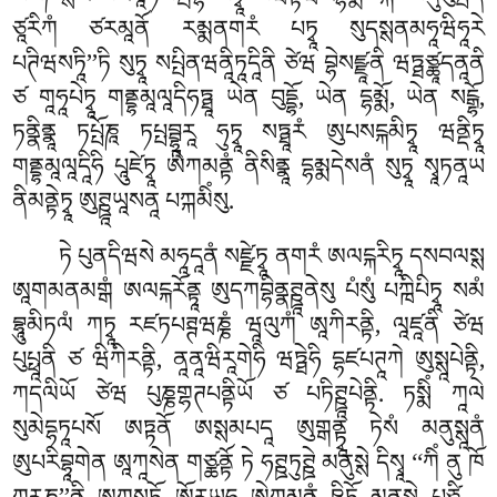
སམཎིསྶརོ པརམཱཏིསམྦོདྷིཾ པཏྭཱ པཝཏྟཝརདྷམྨཙཀྐོ ཨནུཔུབྦེན
ཙཱརིཀཾ ཙརམཱནོ རམྨནགརཾ པཏྭཱ སུདསྶནམཧཱཝིཧཱརེ
པཊིཝསཏཱི’’ཏི སུཏྭཱ སཔྤིནཝནཱིཏཱདཱིནི ཙེཝ བྷེསཛྫཱནི ཝཏྠཙྪཱདནཱནི
ཙ གཱཧཱཔེཏྭཱ གནྡྷམཱལཱདིཧཏྠཱ ཡེན བུདྡྷོ, ཡེན དྷམྨོ, ཡེན སངྒྷོ,
ཏནྣིནྣཱ ཏཔྤོཎཱ ཏཔྤབྦྷཱརཱ ཧུཏྭཱ སཏྠཱརཾ ཨུཔསངྐམིཏྭཱ ཝནྡིཏྭཱ
གནྡྷམཱལཱདཱིཧི པཱུཛེཏྭཱ ཨེཀམནྟཾ ནིསིནྣཱ དྷམྨདེསནཾ སུཏྭཱ སྭཱཏནཱཡ
ནིམནྟེཏྭཱ ཨུཊྛཱཡཱསནཱ པཀྐམིཾསུ.
ཏེ པུནདིཝསེ མཧཱདཱནཾ སཛྫེཏྭཱ ནགརཾ ཨལངྐརིཏྭཱ དསབལསྶ
ཨཱགམནམགྒཾ ཨལངྐརོནྟཱ
ཨུདཀབྷིནྣཊྛཱནེསུ པཾསུཾ པཀྑིཔིཏྭཱ སམཾ
བྷཱུམིཏལཾ ཀཏྭཱ རཛཏཔཊྚཝཎྞཾ ཝཱལུཀཾ ཨཱཀིརནྟི, ལཱཛཱནི ཙེཝ
པུཔྥཱནི ཙ ཝིཀིརནྟི, ནཱནཱཝིརཱགེཧི ཝཏྠེཧི དྷཛཔཊཱཀེ ཨུསྶཱཔེནྟི,
ཀདལིཡོ ཙེཝ པུཎྞགྷཊཔནྟིཡོ ཙ པཏིཊྛཱཔེནྟི. ཏསྨིཾ ཀཱལེ
སུམེདྷཏཱཔསོ ཨཏྟནོ ཨསྶམཔདཱ ཨུགྒནྟྭཱ ཏེསཾ མནུསྶཱནཾ
ཨུཔརིབྷཱགེན ཨཱཀཱསེན གཙྪནྟོ ཏེ ཧཊྛཏུཊྛེ མནུསྶེ དིསྭཱ ‘‘ཀིཾ ནུ ཁོ