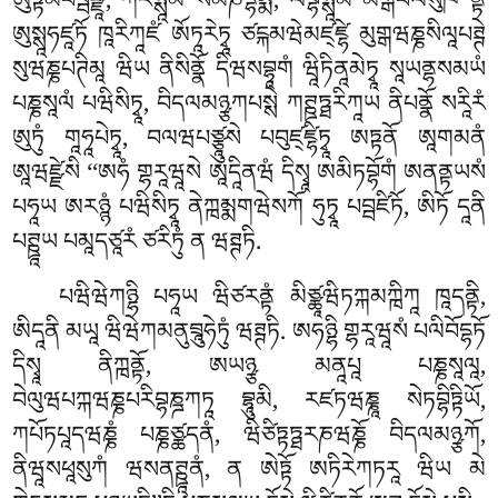
ཨུཏྟམཔབྦཛྫཱ, ཀརིསྶཱམི སམཎདྷམྨཾ, ལབྷིསྶཱམི མགྒཕལསུཁ’’ནྟི
ཨུསྶཱཧཛཱཏོ ཁཱརིཀཱཛཾ ཨོཏཱརེཏྭཱ ཙངྐམཝེམཛ྄ཛྷེ མུགྒཝཎྞསིལཱཔཊྚེ
སུཝཎྞཔཊིམཱ ཝིཡ ནིསིནྣོ དིཝསབྷཱགཾ ཝཱིཏིནཱམེཏྭཱ སཱཡནྷསམཡཾ
པཎྞསཱལཾ པཝིསིཏྭཱ, བིདལམཉྩཀཔསྶེ ཀཊྛཏྠརིཀཱཡ ནིཔནྣོ སརཱིརཾ
ཨུཏུཾ གཱཧཱཔེཏྭཱ, བལཝཔཙྩཱུསེ པབུཛ྄ཛྷིཏྭཱ ཨཏྟནོ ཨཱགམནཾ
ཨཱཝཛྫེསི ‘‘ཨཧཾ གྷརཱཝཱསེ ཨཱདཱིནཝཾ དིསྭཱ ཨམིཏབྷོགཾ ཨནནྟཡསཾ
པཧཱཡ ཨརཉྙཾ པཝིསིཏྭཱ ནེཀྑམྨགཝེསཀོ ཧུཏྭཱ པབྦཛིཏོ, ཨིཏོ དཱནི
པཊྛཱཡ པམཱདཙཱརཾ ཙརིཏུཾ ན ཝཊྚཏི.
པཝིཝེཀཉྷི པཧཱཡ ཝིཙརནྟཾ མིཙྪཱཝིཏཀྐམཀྑིཀཱ ཁཱདནྟི,
ཨིདཱནི མཡཱ ཝིཝེཀམནུབྲཱུཧེཏུཾ ཝཊྚཏི. ཨཧཉྷི གྷརཱཝཱསཾ པལིབོདྷཏོ
དིསྭཱ ནིཀྑནྟོ, ཨཡཉྩ མནཱཔཱ པཎྞསཱལཱ,
བེལུཝཔཀྐཝཎྞཔརིབྷཎྜཀཏཱ བྷཱུམི, རཛཏཝཎྞཱ སེཏབྷིཏྟིཡོ,
ཀཔོཏཔཱདཝཎྞཾ པཎྞཙྪདནཾ
, ཝིཙིཏྟཏྠརཎཝཎྞོ བིདལམཉྩཀོ,
ནིཝཱསཕཱསུཀཾ ཝསནཊྛཱནཾ, ན ཨེཏྟོ ཨཏིརེཀཏརཱ ཝིཡ མེ