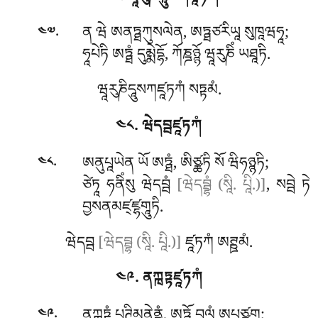
.
ན
ཝེ ཨནཏྠཀུསལེན, ཨཏྠཙརིཡཱ སུཁཱཝཧཱ;
༤༧
ཧཱཔེཏི ཨཏྠཾ དུམྨེདྷོ, ཀོཎྜཉྙོ ཝཱརུཎིཾ ཡཐཱཏི.
ཝཱརུཎིདཱུསཀཛཱཏཀཾ སཏྟམཾ.
༤༨. ཝེདབྦཛཱཏཀཾ
.
ཨནུཔཱཡེན
ཡོ ཨཏྠཾ, ཨིཙྪཏི སོ ཝིཧཉྙཏི;
༤༨
ཙེཏཱ ཧནིཾསུ ཝེདབྦཾ
[ཝེདབྦྷཾ (སཱི. པཱི.)]
, སབྦེ ཏེ
བྱསནམཛ྄ཛྷགཱུཏི.
ཝེདབྦ
[ཝེདབྦྷ (སཱི. པཱི.)]
ཛཱཏཀཾ ཨཊྛམཾ.
༤༩. ནཀྑཏྟཛཱཏཀཾ
.
༤༩