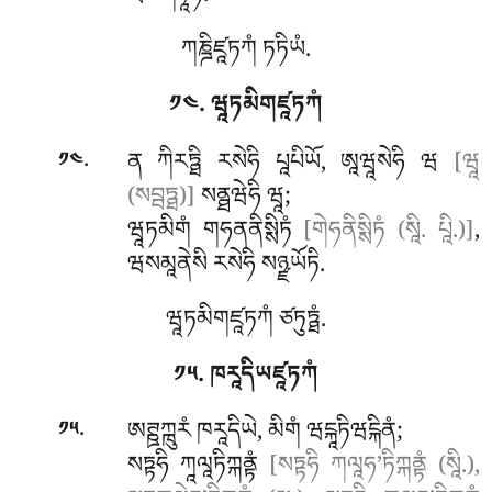
ཀཎྜིཛཱཏཀཾ ཏཏིཡཾ.
༡༤. ཝཱཏམིགཛཱཏཀཾ
.
ན ཀིརཏྠི རསེཧི པཱཔིཡོ, ཨཱཝཱསེཧི ཝ
[ཝཱ
༡༤
(སབྦཏྠ)]
སནྠཝེཧི ཝཱ;
ཝཱཏམིགཾ གཧནནིསྶིཏཾ
[གེཧནིསྶིཏཾ (སཱི. པཱི.)]
,
ཝསམཱནེསི རསེཧི སཉྫཡོཏི.
ཝཱཏམིགཛཱཏཀཾ ཙཏུཏྠཾ.
༡༥. ཁརཱདིཡཛཱཏཀཾ
.
ཨཊྛཀྑུརཾ ཁརཱདིཡེ, མིགཾ ཝངྐཱཏིཝངྐིནཾ;
༡༥
སཏྟཧི
ཀཱལཱཏིཀྐནྟཾ
[སཏྟཧི ཀལཱཧ’ཏིཀྐནྟཾ (སཱི.),