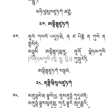
ཨཊྛཱཏི.
མཧིལཱ༹མུཁཛཱཏཀཾ ཚཊྛཾ.
༢༧. ཨབྷིཎྷཛཱཏཀཾ
.
ནཱལཾ ཀབལ༹ཾ པདཱཏཝེ, ན ཙ པིཎྜཾ ན ཀུསེ ན
༢༧
གྷཾསིཏུཾ;
མཉྙཱམི ཨབྷིཎྷདསྶནཱ, ནཱགོ སྣེཧམཀཱསི
[སིནེཧམཀཱསི (སཱི. སྱཱ. པཱི.)]
ཀུཀྐུརེཏི.
ཨབྷིཎྷཛཱཏཀཾ སཏྟམཾ.
༢༨. ནནྡིཝིསཱལཛཱཏཀཾ
.
མནུཉྙམེཝ
བྷཱསེཡྻ, ནཱམནུཉྙཾ ཀུདཱཙནཾ;
༢༨
མནུཉྙཾ བྷཱསམཱནསྶ, གརུཾ བྷཱརཾ ཨུདདྡྷརི;