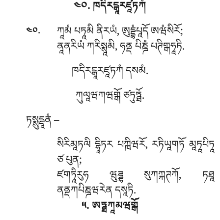
༤༠. ཁདིརངྒཱརཛཱཏཀཾ
.
ཀཱམཾ
པཏཱམི ནིརཡཾ, ཨུདྡྷཾཔཱདོ ཨཝཾསིརོ;
༤༠
ནཱནརིཡཾ ཀརིསྶཱམི, ཧནྡ པིཎྜཾ པཊིགྒཧཱཏི.
ཁདིརངྒཱརཛཱཏཀཾ དསམཾ.
ཀུལཱཝཀཝགྒོ ཙཏུཏྠོ.
ཏསྶུདྡཱནཾ –
སིརིམཱཏལི དྷཱིཏར པཀྑིཝརོ, རཏིཡཱགཏོ མཱཏཱཔིཏཱ
ཙ པུན;
ཛགཏཱིརུཧ ཝུཌྜྷ སུཀཀྐཊཀོ, ཏཐཱ
ནནྡཀཔིཎྜཝརེན དསཱཏི.
༥. ཨཏྠཀཱམཝགྒོ