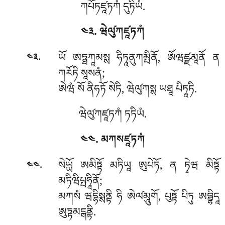
ཀཔོཏཛཱཏཀཾ དུཏིཡཾ.
༤༣. ཝེལུ༹ཀཛཱཏཀཾ
.
ཡོ ཨཏྠཀཱམསྶ ཧིཏཱནུཀམྤིནོ, ཨོཝཛྫམཱནོ ན
༤༣
ཀརོཏི སཱསནཾ;
ཨེཝཾ སོ ནིཧཏོ སེཏི, ཝེལུ༹ཀསྶ ཡཐཱ པིཏཱཏི.
ཝེལུ༹ཀཛཱཏཀཾ ཏཏིཡཾ.
༤༤. མཀསཛཱཏཀཾ
.
སེཡྻོ
ཨམིཏྟོ མཏིཡཱ ཨུཔེཏོ, ན ཏྭེཝ མིཏྟོ
༤༤
མཏིཝིཔྤཧཱིནོ;
མཀསཾ ཝདྷིསྶནྟི ཧི ཨེལ༹མཱུགོ, པུཏྟོ པིཏུ ཨབྦྷིདཱ
ཨུཏྟམངྒནྟི.