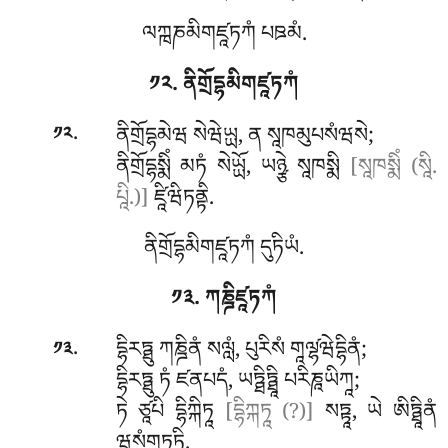
ལཀྑཎམིགཛཱཏཀཾ པཋམཾ.
༡༢. ནིགྲོདྷམིགཛཱཏཀཾ
.
ནིགྲོདྷམེཝ
སེཝེཡྻ, ན སཱཁམུཔསཾཝསེ;
༡༢
ནིགྲོདྷསྨིཾ མཏཾ སེཡྻོ, ཡཉྩེ སཱཁསྨི
[སཱཁསྨིཾ (སཱི.
པཱི.)]
ཛཱིཝིཏནྟི.
ནིགྲོདྷམིགཛཱཏཀཾ དུཏིཡཾ.
༡༣. ཀཎྜིཛཱཏཀཾ
.
དྷིརཏྠུ ཀཎྜིནཾ སལླཾ, པུརིསཾ གཱལ༹ྷཝེདྷིནཾ;
༡༣
དྷིརཏྠུ ཏཾ ཛནཔདཾ, ཡཏྠིཏྠཱི པརིཎཱཡིཀཱ;
ཏེ ཙཱཔི དྷིཀྐིཏཱ
[དྷིཀྐཏཱ (?)]
སཏྟཱ, ཡེ ཨིཏྠཱིནཾ
ཝསཾགཏཱཏི.