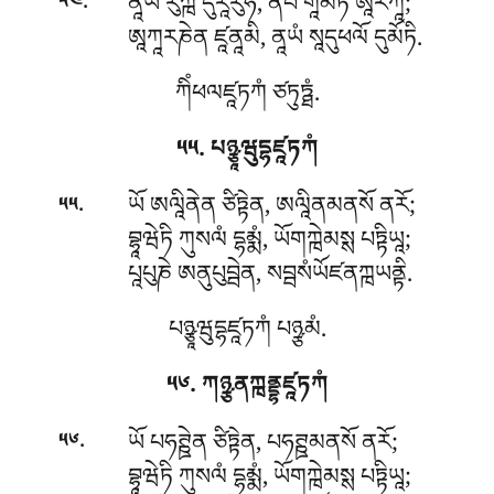
.
ནཱཡཾ
རུཀྑོ དུརཱརུཧོ, ནཔི གཱམཏོ ཨཱརཀཱ;
༥༤
ཨཱཀཱརཎེན ཛཱནཱམི, ནཱཡཾ སཱདུཕལོ དུམོཏི.
ཀིཾཕལཛཱཏཀཾ ཙཏུཏྠཾ.
༥༥. པཉྩཱཝུདྷཛཱཏཀཾ
.
ཡོ ཨལཱིནེན ཙིཏྟེན, ཨལཱིནམནསོ ནརོ;
༥༥
བྷཱཝེཏི ཀུསལཾ དྷམྨཾ, ཡོགཀྑེམསྶ པཏྟིཡཱ;
པཱཔུཎེ ཨནུཔུབྦེན, སབྦསཾཡོཛནཀྑཡནྟི.
པཉྩཱཝུདྷཛཱཏཀཾ པཉྩམཾ.
༥༦. ཀཉྩནཀྑནྡྷཛཱཏཀཾ
.
ཡོ
པཧཊྛེན ཙིཏྟེན, པཧཊྛམནསོ ནརོ;
༥༦
བྷཱཝེཏི ཀུསལཾ དྷམྨཾ, ཡོགཀྑེམསྶ པཏྟིཡཱ;