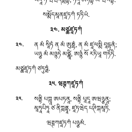
ཡདཱ ཏེ ཝིཝདིསྶནྟི, ཏདཱ ཨེཧིནྟི མེ ཝསནྟི.
སམྨོདམཱནཛཱཏཀཾ ཏཏིཡཾ.
༣༤. མཙྪཛཱཏཀཾ
.
ན
མཾ སཱིཏཾ ན མཾ ཨུཎྷཾ, ན མཾ ཛཱལསྨི བཱདྷནཾ;
༣༤
ཡཉྩ མཾ མཉྙཏེ མཙྪཱི, ཨཉྙཾ སོ རཏིཡཱ གཏོཏི.
མཙྪཛཱཏཀཾ ཙཏུཏྠཾ.
༣༥. ཝཊྚཀཛཱཏཀཾ
.
སནྟི
པཀྑཱ ཨཔཏནཱ, སནྟི པཱདཱ ཨཝཉྩནཱ;
༣༥
མཱཏཱཔིཏཱ ཙ ནིཀྑནྟཱ, ཛཱཏཝེད པཊིཀྐམཱཏི.
ཝཊྚཀཛཱཏཀཾ པཉྩམཾ.