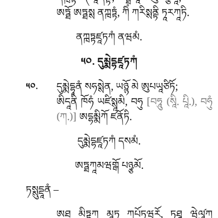
ནཀྑཏྟཾ
པཊིམཱནེནྟཾ, ཨཏྠོ བཱལཾ ཨུཔཙྩགཱ;
ཨཏྠོ ཨཏྠསྶ ནཀྑཏྟཾ, ཀིཾ ཀརིསྶནྟི ཏཱརཀཱཏི.
ནཀྑཏྟཛཱཏཀཾ ནཝམཾ.
༥༠. དུམྨེདྷཛཱཏཀཾ
.
དུམྨེདྷཱནཾ སཧསྶེན, ཡཉྙོ མེ ཨུཔཡཱཙིཏོ;
༥༠
ཨིདཱནི ཁོཧཾ ཡཛིསྶཱམི, བཧུ
[བཧཱུ (སཱི. པཱི.), བཧུཾ
(ཀ.)]
ཨདྷམྨིཀོ ཛནོཏི.
དུམྨེདྷཛཱཏཀཾ དསམཾ.
ཨཏྠཀཱམཝགྒོ པཉྩམོ.
ཏསྶུདྡཱནཾ –
ཨཐ མིཏྟཀ མཱཏུ ཀཔོཏཝརོ, ཏཐཱ ཝེལཱུ༹ཀ