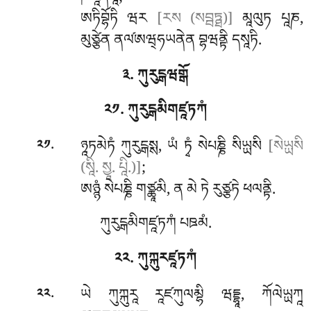
ཁརཱདིཡཱ;
ཨཏིབྷོཏི ཝར
[རས (སབྦཏྠ)]
མཱལུཏ པཱཎ,
མུཙྩེན ནལ༹ཨཝ྄ཧཡནེན བྷཝནྟི དསཱཏི.
༣. ཀུརུངྒཝགྒོ
༢༡. ཀུརུངྒམིགཛཱཏཀཾ
.
ཉཱཏམེཏཾ
ཀུརུངྒསྶ, ཡཾ ཏྭཾ སེཔཎྞི སིཡྻསི
[སེཡྻསི
༢༡
(སཱི. སྱཱ. པཱི.)]
;
ཨཉྙཾ
སེཔཎྞི གཙྪཱམི, ན མེ ཏེ རུཙྩཏེ ཕལནྟི.
ཀུརུངྒམིགཛཱཏཀཾ པཋམཾ.
༢༢. ཀུཀྐུརཛཱཏཀཾ
.
ཡེ ཀུཀྐུརཱ རཱཛཀུལམྷི ཝདྡྷཱ, ཀོལེཡྻཀཱ
༢༢