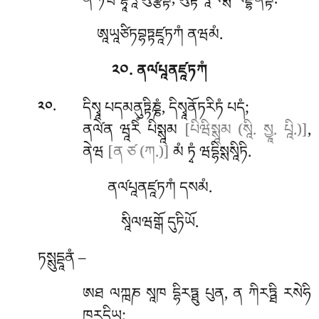
ན ཧེཝཾ དྷཱིརཱ མུཙྩནྟི, མུཏྟི བཱལསྶ བནྡྷནནྟི.
ཨཱཡཱཙིཏབྷཏྟཛཱཏཀཾ ནཝམཾ.
༢༠. ནལ༹པཱནཛཱཏཀཾ
.
དིསྭཱ པདམནུཏྟིཎྞཾ, དིསྭཱནོཏརིཏཾ པདཾ;
༢༠
ནལེ༹ན ཝཱརིཾ པིསྶཱམ
[པིཝིསྶཱམ (སཱི. སྱཱ. པཱི.)]
,
ནེཝ
[ན ཙ (ཀ.)]
མཾ ཏྭཾ ཝདྷིསྶསཱིཏི.
ནལ༹པཱནཛཱཏཀཾ དསམཾ.
སཱིལཝགྒོ དུཏིཡོ.
ཏསྶུདྡཱནཾ –
ཨཐ
ལཀྑཎ སཱཁ དྷིརཏྠུ པུན, ན ཀིརཏྠི རསེཧི