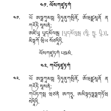
༤༡. ལོསཀཛཱཏཀཾ
.
ཡོ
ཨཏྠཀཱམསྶ ཧིཏཱནུཀམྤིནོ, ཨོཝཛྫམཱནོ ན
༤༡
ཀརོཏི སཱསནཾ;
ཨཛིཡཱ པཱདམོལམྦ
[པཱདམོལུམྦ (སཱི. སྱཱ. པཱི.)]
,
མིཏྟཀོ ཝིཡ སོཙཏཱིཏི.
ལོསཀཛཱཏཀཾ པཋམཾ.
༤༢. ཀཔོཏཛཱཏཀཾ
.
ཡོ
ཨཏྠཀཱམསྶ ཧིཏཱནུཀམྤིནོ, ཨོཝཛྫམཱནོ ན
༤༢
ཀརོཏི སཱསནཾ;
ཀཔོཏཀསྶ ཝཙནཾ ཨཀཏྭཱ, ཨམིཏྟཧཏྠཏྠགཏོཝ
སེཏཱིཏི.