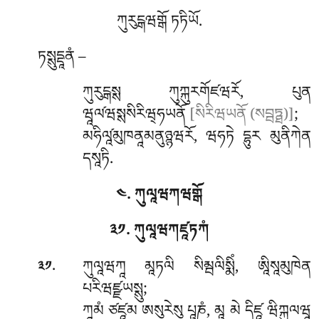
ཀུརུངྒཝགྒོ ཏཏིཡོ.
ཏསྶུདྡཱནཾ –
ཀུརུངྒསྶ
ཀུཀྐུརགོཛཝརོ, པུན
ཝཱལ༹ཝསྶསིརིཝ྄ཧཡནོ
[སིརིཝཡནོ (སབྦཏྠ)]
;
མཧིལཱ༹མུཁནཱམནུཉྙཝརོ, ཝཧཏེ དྷུར མུནིཀེན
དསཱཏི.
༤. ཀུལཱཝཀཝགྒོ
༣༡. ཀུལཱཝཀཛཱཏཀཾ
.
ཀུལཱཝཀཱ
མཱཏལི སིམྦལིསྨིཾ, ཨཱིསཱམུཁེན
༣༡
པརིཝཛྫཡསྶུ;
ཀཱམཾ ཙཛཱམ ཨསུརེསུ པཱཎཾ, མཱ མེ དིཛཱ ཝིཀྐུལཝཱ