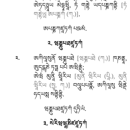
ཨེཏདཉྙཱཡ མེདྷཱཝཱི, ཏཾ གཎྷེ ཡདཔཎྞཀནྟི
[ཏཾ
གཎྷེཡྻ ཨཔཎྞཀཾ (ཀ.)]
.
ཨཔཎྞཀཛཱཏཀཾ པཋམཾ.
༢. ཝཎྞུཔཐཛཱཏཀཾ
.
ཨཀིལཱསུནོ
ཝཎྞུཔཐེ
[ཝཎྞཔཐེ (ཀ.)]
ཁཎནྟཱ,
༢
ཨུདངྒཎེ ཏཏྠ པཔཾ ཨཝིནྡུཾ;
ཨེཝཾ མུནཱི ཝཱིརིཡ
[མུནི ཝིརིཡ (པཱི.), མུནི
ཝཱིརིཡ (སྱཱ. ཀ.)]
བལཱུཔཔནྣོ, ཨཀིལཱསུ ཝིནྡེ
ཧདཡསྶ སནྟིནྟི.
ཝཎྞུཔཐཛཱཏཀཾ དུཏིཡཾ.
༣. སེརིཝཝཱཎིཛཛཱཏཀཾ