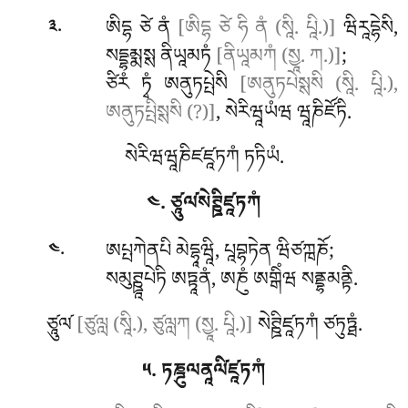
.
ཨིདྷ
ཙེ ནཾ
[ཨིདྷ ཙེ ཧི ནཾ (སཱི. པཱི.)]
ཝིརཱདྷེསི,
༣
སདྡྷམྨསྶ ནིཡཱམཏཾ
[ནིཡཱམཀཾ (སྱཱ. ཀ.)]
;
ཙིརཾ ཏྭཾ ཨནུཏཔྤེསི
[ཨནུཏཔེསྶསི (སཱི. པཱི.),
ཨནུཏཔྤིསྶསི (?)]
, སེརིཝཱཡཾཝ ཝཱཎིཛོཏི.
སེརིཝཝཱཎིཛཛཱཏཀཾ ཏཏིཡཾ.
༤. ཙཱུལ༹སེཊྛིཛཱཏཀཾ
.
ཨཔྤཀེནཔི མེདྷཱཝཱི, པཱབྷཏེན ཝིཙཀྑཎོ;
༤
སམུཊྛཱཔེཏི ཨཏྟཱནཾ, ཨཎུཾ ཨགྒིཾཝ སནྡྷམནྟི.
ཙཱུལ༹
[ཙུལླ (སཱི.), ཙུལླཀ (སྱཱ. པཱི.)]
སེཊྛིཛཱཏཀཾ ཙཏུཏྠཾ.
༥. ཏཎྜུལནཱལི༹ཛཱཏཀཾ