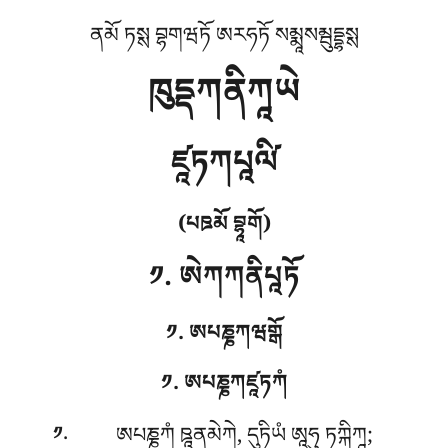
ནམོ ཏསྶ བྷགཝཏོ ཨརཧཏོ སམྨཱསམྦུདྡྷསྶ
ཁུདྡཀནིཀཱཡེ
ཛཱཏཀཔཱལི༹
(པཋམོ བྷཱགོ)
༡. ཨེཀཀནིཔཱཏོ
༡. ཨཔཎྞཀཝགྒོ
༡. ཨཔཎྞཀཛཱཏཀཾ
.
ཨཔཎྞཀཾ
ཋཱནམེཀེ, དུཏིཡཾ ཨཱཧུ ཏཀྐིཀཱ;
༡