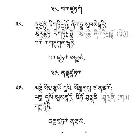
༣༨. བཀཛཱཏཀཾ
.
ནཱཙྩནྟཾ
ནིཀཏིཔྤཉྙོ, ནིཀཏྱཱ སུཁམེདྷཏི;
༣༨
ཨཱརཱདྷེཏི ནིཀཏིཔྤཉྙོ
[ཨཱརཱདྷེ ནིཀཏིཔྤཉྙོ (པཱི.)]
,
བཀོ ཀཀྐཊཀཱམིཝཱཏི.
བཀཛཱཏཀཾ ཨཊྛམཾ.
༣༩. ནནྡཛཱཏཀཾ
.
མཉྙེ
སོཝཎྞཡོ རཱསི, སོཎྞམཱལཱ ཙ ནནྡཀོ;
༣༩
ཡཏྠ དཱསོ ཨཱམཛཱཏོ, ཋིཏོ ཐུལླཱནི
[ཐཱུལཱནི (ཀ.)]
གཛྫཏཱིཏི.
ནནྡཛཱཏཀཾ ནཝམཾ.