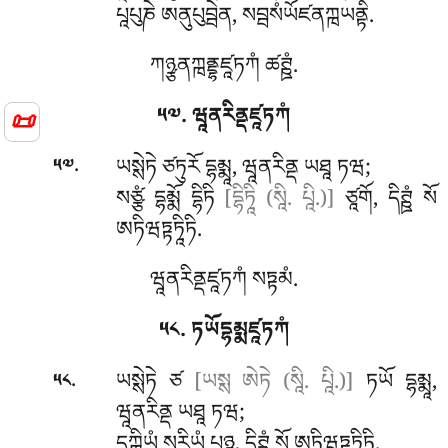
པཱཔུཎེ ཨནུཔུབྦེན, སབྦསཾཡོཛནཀྑཡནྟི.
ཀཉྩནཀྑནྡྷཛཱཏཀཾ ཚཊྛཾ.
༥༧. ཝཱནརིནྡཛཱཏཀཾ
📜
.
ཡསྶེཏེ ཙཏུརོ དྷམྨཱ, ཝཱནརིནྡ ཡཐཱ ཏཝ;
༥༧
སཙྩཾ དྷམྨོ དྷིཏི
[དྷིཏཱི (སཱི. པཱི.)]
ཙཱགོ, དིཊྛཾ སོ
ཨཏིཝཏྟཏཱིཏི.
ཝཱནརིནྡཛཱཏཀཾ སཏྟམཾ.
༥༨. ཏཡོདྷམྨཛཱཏཀཾ
.
ཡསྶེཏེ
ཙ
[ཡསྶ ཨེཏེ (སཱི. པཱི.)]
ཏཡོ དྷམྨཱ,
༥༨
ཝཱནརིནྡ ཡཐཱ ཏཝ;