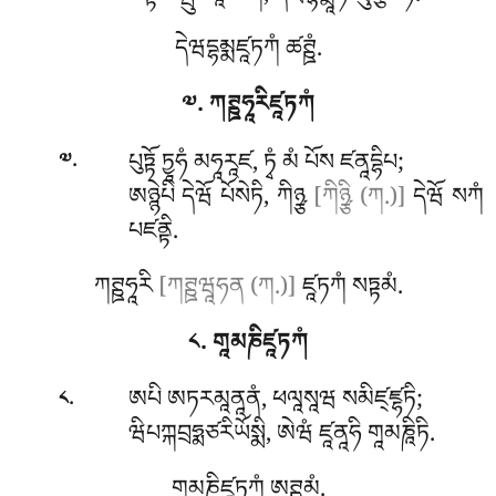
དེཝདྷམྨཛཱཏཀཾ ཚཊྛཾ.
༧. ཀཊྛཧཱརིཛཱཏཀཾ
.
པུཏྟོ ཏྱཱཧཾ མཧཱརཱཛ, ཏྭཾ མཾ པོས ཛནཱདྷིཔ;
༧
ཨཉྙེཔི དེཝོ པོསེཏི, ཀིཉྩ
[ཀིཉྩི (ཀ.)]
དེཝོ སཀཾ
པཛནྟི.
ཀཊྛཧཱརི
[ཀཊྛཝཱཧན (ཀ.)]
ཛཱཏཀཾ སཏྟམཾ.
༨. གཱམཎིཛཱཏཀཾ
.
ཨཔི
ཨཏརམཱནཱནཾ, ཕལཱསཱཝ སམིཛ྄ཛྷཏི;
༨
ཝིཔཀྐབྲཧྨཙརིཡོསྨི, ཨེཝཾ ཛཱནཱཧི གཱམཎཱིཏི.
གཱམཎིཛཱཏཀཾ ཨཊྛམཾ.