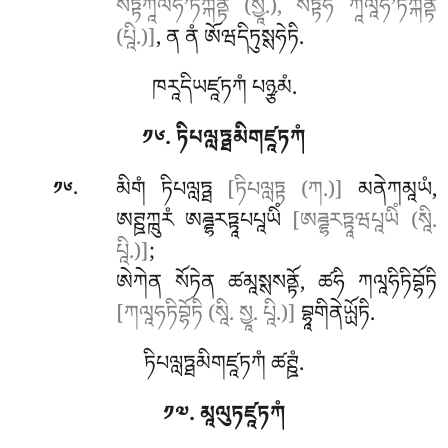
སཏྟཀཱལེཧ’ཏིཀྐནྟཾ (སྱཱ.), སཏྟཧི ཀཱལཱཧ’ཏིཀྐནྟཾ
(པཱི.)]
, ན ནཾ ཨོཝདིཏུསྶཧེཏི.
ཁརཱདིཡཛཱཏཀཾ པཉྩམཾ.
༡༦. ཏིཔལླཏྠམིགཛཱཏཀཾ
.
མིགཾ
ཏིཔལླཏྠ
[ཏིཔལླཏྟ (ཀ.)]
མནེཀམཱཡཾ,
༡༦
ཨཊྛཀྑུརཾ ཨཌྜྷརཏྟཱཔཔཱཡིཾ
[ཨཌྜྷརཏྟཱཝཔཱཡིཾ (སཱི.
པཱི.)]
;
ཨེཀེན སོཏེན ཚམཱསྶསནྟོ, ཚཧི ཀལཱཧིཏིབྷོཏི
[ཀལཱཧཏིབྷོཏི (སཱི. སྱཱ. པཱི.)]
བྷཱགིནེཡྻོཏི.
ཏིཔལླཏྠམིགཛཱཏཀཾ ཚཊྛཾ.
༡༧. མཱལུཏཛཱཏཀཾ