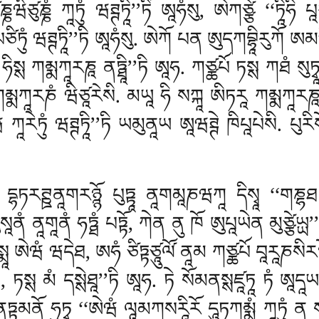
ིཙུཎྞཾ ཀཱཏུཾ ཝཊྚཏཱི’’ཏི ཨཱཧཾསུ, ཨེཀཙྩེ ‘‘ཏཱིཧི པཱཀ
 པཙིཏུཾ ཝཊྚཏཱི’’ཏི ཨཱཧཾསུ. ཨེཀོ པན ཨུདཀབྷཱིརུཀོ ཨམ
ཱ ཧིསྶ ཀམྨཀཱརཎཱ ནཏྠཱི’’ཏི ཨཱཧ. ཀཙྪཔོ ཏསྶ ཀཐཾ
སུཏ
མྨཀཱརཎཾ ཝིཙཱརེསི. མཡཱ ཧི སཀྐཱ ཨིཏརཱ ཀམྨཀཱརཎཱ
ེཝ ཀཱརེཏུཾ ཝཊྚཏཱི’’ཏི ཡམུནཱཡ ཨཱཝཊྚེ ཁིཔཱཔེསི. པ
 དྷཏརཊྛནཱགརཉྙོ པུཏྟཱ ནཱགམཱཎཝཀཱ དིསྭཱ ‘‘གཎྷཐ ན
ུསཱནཾ ནཱགཱནཾ ཧཏྠཾ པཏྟོ, ཀེན ནུ ཁོ ཨུཔཱཡེན མུཙྩེཡྻ’’ན
སྨཱ ཨེཝཾ ཝདེཐ, ཨཧཾ ཙིཏྟཙཱུལོ༹ ནཱམ ཀཙྪཔོ བཱརཱཎསིརཉ
ི, ཏསྶ མཾ དསྶེཐཱ’’ཏི ཨཱཧ. ཏེ སོམནསྶཛཱཏཱ ཏཾ
ཨཱདཱཡ 
ནཏྟམནོ ཧུཏྭཱ ‘‘ཨེཝཾ ལཱམཀསརཱིརོ དཱུཏཀམྨཾ ཀཱཏུཾ ན སཀ