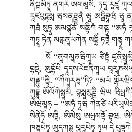
ནིཀྑམིཏྭཱ ནགརཾ ཨགམཱསི. ཏདཱ རཱཛཱ ཀཱལ
རཱཛཔུཏྟསྶ ཝསནཊྛཱནཾ ཝཱ ཨཏྠིབྷཱཝཾ ཝཱ ན ཛ
ཀཐཾ སུཏྭཱ ཨམཙྩཱནཾ སནྟིཀཾ གནྟྭཱ ‘‘ཨཧཾ 
ཀཏྭཱ ཏེན མགྒནཱཡཀེན སདྡྷིཾ ཏཏྠ གནྟྭཱ ཀཏཔ
སོ
‘‘ནཱགམཱཎཝིཀཱཡ ཙིཏྟཾ ཛཱནིསྶཱམ
བྷདྡེ, ཨུབྷོཔི དྭཱདསཡོཛནིཀཱཡ བཱརཱཎསིཡཱ 
གནྟུ’’ནྟི. ‘‘ཀིཾཀཱརཎཱ’’ཏི? ‘‘མཡཾ གྷོརཝ
ཀུདྡྷཱ ཨོལོཀེསྶཱམི, བྷསྨཱམུཊྛི ཝིཡ ཝིཔ
ཨེཝམཱཧ – ‘‘ཨཧཾ ཏཱཝ ཀེནཙི པརིཡཱཡེན 
སིནེཧོ ཨཏྠི, ཨིམེསུ ཨཔྤམཏྟོ བྷཝ. ཨིམ
ཁཎཱཔེཏྭཱ ཨུདཀསྶ པཱུརཱཔེཏྭཱ ཏཱཡ དྭེ པུཏྟཀ