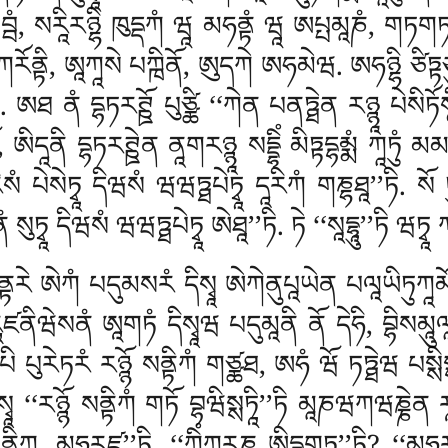
ཏབྦཾ, སརཱིརཉྷི ཁུདྡཀཾ ཝཱ མཧནྟཾ ཝཱ ཨཔྤམཱཎཾ, གཏ
ྶཱ ཀརོནྟི, ཨཱཀཱསེ པཀྑིནོ, ཨུདཀེ ཨཧམེཝ. ཨཧཉྷི ཙིཏྟ
ི. ཨཐ ནཾ དྷཏརཊྛོ པུཙྪི ‘‘ཀེན པནཏྠེན རཉྙཱ པེསིཏོས
ོ, ཨིདཱནི དྷཏརཊྛེན ནཱགརཉྙཱ སདྡྷིཾ མིཏྟདྷམྨཾ ཀཱཏུཾ མམ 
སཾ པེསེཏྭཱ དིཝསཾ ཝཝཏྠཔེཏྭཱ དཱརིཀཾ གཎྷཐཱ’’ཏི. སོ ཏ
ཏྭཱ དིཝསཾ ཝཝཏྠཔེཏྭཱ ཨེཐཱ’’ཏི. ཏེ ‘‘སཱདྷཱུ’’ཏི ཝཏྭཱ
རེ ཨེཀཾ པདུམསརཾ དིསྭཱ ཨེཀེནུཔཱཡེན པལཱཡིཏུཀཱ
ཛནིཝེསནཾ ཨཱགཏཾ དིསྭཱཝ པདུམཱནི ནོ དེཧི, བྷིསམཱུལཱ
ཱཔི པུརེཏརཾ རཉྙོ སནྟིཀཾ གཙྪཐ, ཨཧཾ ཝོ ཏཏྠེཝ པསྶིསྶཱམཱ
ྭཱ ‘‘རཉྙོ སནྟིཀཾ གཏོ བྷཝིསྶཏཱི’’ཏི མཱཎཝཀཝཎྞེན རཱ