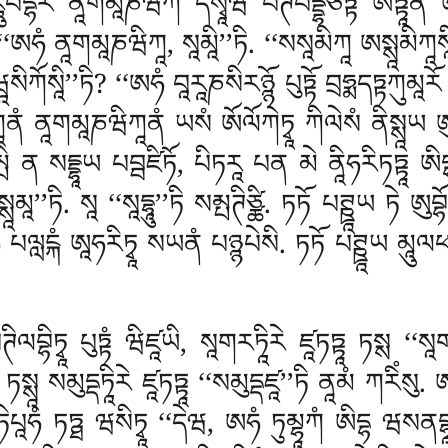
པདྷརཾ ནཱགམཱཎཝིཀཾ དིསྭཱཝ པཊིབདྡྷཙིཏྟོ ཨཏྟཱནཾ ཨ
 ‘‘ཨཧཾ ནཱགམཱཎཝིཀཱ, སཱམཱི’’ཏི. ‘‘སསཱམིཀཱ ཨསྶཱམིཀཱསཱ
སིཀོསཱི’’ཏི? ‘‘ཨཧཾ བཱརཱཎསིརཉྙོ པུཏྟོ བྲཧྨདཏྟཀུམཱ
ཾ ནཱགམཱཎཝིཀཱནཾ ཡསཾ ཨོལོཀེཏྭཱ ཀིལེསཾ ནིསྶཱཡ ཨུཀྐ
ཧམྤི ན སདྡྷཱཡ པབྦཛིཏོ, པིཏརཱ པན མེ ནཱིཧརིཏཏྟཱ ཨི
མཱ’’ཏི. སཱ ‘‘སཱདྷཱུ’’ཏི སམྤཊིཙྪི. ཏཏོ པཊྛཱཡ ཏེ ཨ
ཾ པལླངྐཾ ཨཱཧརིཏྭཱ སཡནཾ པཉྙཔེསི. ཏཏོ པཊྛཱཡ མཱུལཕ
ིཏྭཱ པུཏྟཾ ཝིཛཱཡི, སཱགརཏཱིརེ ཛཱཏཏྟཱ ཏསྶ ‘‘སཱག
སྶཱ སམུདྡཏཱིརེ ཛཱཏཏྟཱ ‘‘སམུདྡཛཱ’’ཏི ནཱམཾ ཀརིཾསུ
ཏིཔཱཧཾ ཏཏྠ ཝསིཏྭཱ ‘‘དེཝ, ཨཧཾ ཏུམྷཱཀཾ ཨིདྷ ཝསནབྷཱཝ