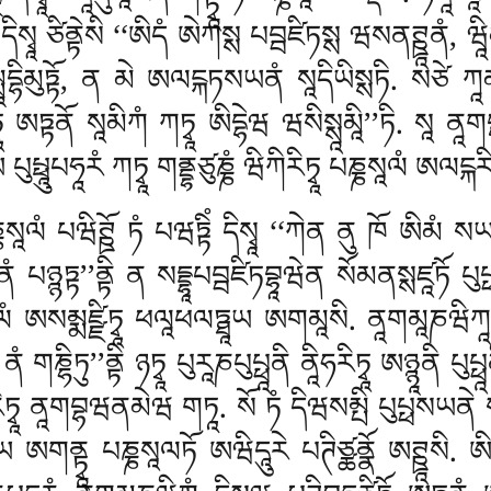
ཾ དིསྭཱ པདཱནུསཱརེན གནྟྭཱ ཏཾ པཎྞསཱལཾ ཨདྡས. ཏདཱ རཱ
སྭཱ ཙིནྟེསི ‘‘ཨིདཾ ཨེཀསྶ པབྦཛིཏསྶ ཝསནཊྛཱནཾ, ཝཱིམཾ
ྨཱདྷིམུཏྟོ, ན མེ ཨལངྐཏསཡནཾ སཱདིཡིསྶཏི. སཙེ ཀ
 ཨཏྟནོ སཱམིཀཾ ཀཏྭཱ ཨིདྷེཝ ཝསིསྶཱམཱི’’ཏི. སཱ ནཱགབྷ
ཡཾ པུཔྥཱུཔཧཱརཾ ཀཏྭཱ གནྡྷཙུཎྞཾ ཝིཀིརིཏྭཱ པཎྞསཱལཾ ཨ
སཱལཾ པཝིཊྛོ ཏཾ པཝཏྟིཾ དིསྭཱ ‘‘ཀེན ནུ ཁོ ཨིམཾ སཡ
 པཉྙཏྟ’’ནྟི ན སདྡྷཱཔབྦཛིཏབྷཱཝེན སོམནསྶཛཱཏོ པུཔྥས
ཾ ཨསམྨཛྫིཏྭཱ ཕལཱཕལཏྠཱཡ ཨགམཱསི. ནཱགམཱཎཝིཀཱ ཏསྨི
ཾ གཎྷིཏུ’’ནྟི ཉཏྭཱ པུརཱཎཔུཔྥཱནི ནཱིཧརིཏྭཱ
ཨཉྙཱནི པུཔ
ཀིརིཏྭཱ ནཱགབྷཝནམེཝ གཏཱ. སོ ཏཾ དིཝསམྤི པུཔྥསཡནེ
ཡ ཨགནྟྭཱ པཎྞསཱལཏོ ཨཝིདཱུརེ པཊིཙྪནྣོ ཨཊྛཱསི. ཨི