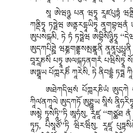
སཱ ཨེཝཉྩ པན ཝཏྭཱ རཱཛཔུཏྟཾ ཝནྡིཏྭཱ 
ཀནྡིཏྭཱ ཏཏྠེཝ ཨནྟརདྷཱཡིཏྭཱ ནཱགབྷཝནཾ ཨགམ
ཨུཔསངྐམི. ཏེ ཏཾ ཏཏྠེཝ ཨབྷིསིཉྩིཏྭཱ ‘‘དེ
ཨུདཀཔིཊྛེ ཝཎྞགནྡྷསམྤནྣཱནི ནཱནཱཔུཔྥཱནི 
བཱརཱཎསིཾ པཏྭཱ ཨལངྐཏནགརཾ པཝིསིཏྭཱ སོལ
ཨཏྠཱཡ པོཀྑརཎིཾ ཀཱརེསི. ཏེ ནིབདྡྷཾ ཏཏྠ ཀཱིལ
ཨཐེཀདིཝསཾ པོཀྑརཎིཡཾ ཨུདཀེ པཝ
ཀཱིལ༹ནཀཱལེ ཨུདཀཏོ ཨུཊྛཱཡ སཱིསཾ ནཱིཧརིཏྭཱ 
ཨམྷེ ཏཱསེཏཱི’’ཏི ཨཱཧཾསུ. རཱཛཱ ‘‘གཙྪཐ ནཾ
ཏཱཏ, པིསཱཙོ’’ཏི ཝིརཝིཾསུ. རཱཛཱ པུཏྟ