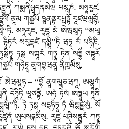
གཏཊྛཱནེ ཀམྨནིཔྥཱདནམེཝ པམཱཎཾ. མཧཱརཱཛ,
ཙཱུལོ༹ ནཱམ ཀཙྪཔོ ཋཱནནྟརཔྤཏྟོ རཱཛཝལླབྷོ,
ཱི’’ཏི. མཧཱརཱཛ, རཱཛཱ མཾ ཨེཝམཱཧ ‘‘མཡཱ
དྷཱིཏརཾ སམུདྡཛཾ དམྨཱི’’ཏི ཝཏྭཱ མཾ པཧིཎི.
ུསྶིཏྭཱ ཏསྶ སཀྐཱརཾ ཀཏྭཱ
ཏེན སདྡྷིཾ ཙཏྟཱརོ
 ཀཙྪཔཾ གཧེཏྭཱ ནཱགབྷཝནཱ ནིཀྑམིཾསུ.
མོ ཨེཝམཱཧ – ‘‘བྷོ ནཱགམཱཎཝཀཱ, ཨམྷཱཀཾ
ནི དེཧཱིཏི ཡཱཙནྟི. ཨཧཾ ཏེསཾ ཨཏྠཱཡ ཏཱནི
ི’’ཏི. ཏེ ཏསྶ སདྡཧིཏྭཱ ཏཾ ཝིསྶཛྫེསུཾ. སོ
ཛཱནཾ ཨུཔསངྐམིཾསུ. རཱཛཱ པཊིསནྠཱརཾ ཀཏྭཱ