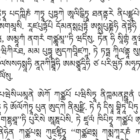
པདཀྑིཎཾ ཀཏྭཱ པུཏྟཀེ ཨཱལིངྒིཏྭཱ ཐནནྟརེ ནིཔཛྫཱཔེཏྭཱ སཱ
ཱསི. རཱཛཔུཏྟོཔི དོམནསྶཔྤཏྟོ ཨསྶུཔུཎྞེཧི ནེཏྟེཧི ནི
ཝ, ཨམྷཱཀཾ ནགརཾ གཙྪཱམཱ’’ཏི ཝདིཾསུ. ཏེན ཧི སཱིགྷཾ ནཱཝ
ཝིཀིརཐ, མམ པུཏྟཱ ཨུདཀབཱིཛཀཱ, ཏེ ཏཏྠ ཀཱིལ༹ནྟཱ སུཁཾ
༹སསཧསྶཱཧི ནཱཊཀིཏྠཱིཧི ཨམཙྩཱདཱིཧི
ཙ པརིཝུཏོ མཧཱཏལེ 
ི༹ཾསུ.
ེསིཡམཱནེ ཨེཀོ ཀཙྪཔོ པཝིསིཏྭཱ ནིཀྑམནཊྛཱནཾ ཨཔ
ཏེ ཨོལོཀེཏྭཱ པུན ཨུདཀེ ནིམུཛྫི. ཏེ ཏཾ དིསྭཱ བྷཱིཏཱ པི
 གཎྷཐཱ’’ཏི པུརིསེ ཨཱཎཱཔེསི. ཏེ ཛཱལཾ ཁིཔིཏྭཱ ཀཙྪཔཾ ཨཱ
སིནེཧེན ཀཙྪཔསྶ ཀུཛ྄ཛྷིཏྭཱ ‘‘གཙྪཐསྶ
ཀམྨཀཱརཎཾ ཀར