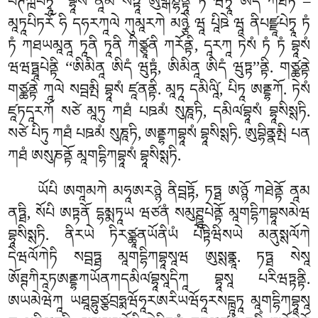
པཊིཀྑིཔིཏྭཱ ‘‘བྷཱསཾ ནཱམ སཏྟཱ ཨུགྒཎྷནྟཱི’’ཏི ཝཏྭཱ ཨིདཾ ཀཐིཏཾ –
མཱཏཱཔིཏརོ ཧི དཧརཀཱལེ ཀུམཱརཀེ མཉྩེ ཝཱ པཱིཋེ ཝཱ ནིཔཛྫཱཔེཏྭཱ ཏཾ
ཏཾ ཀཐཡམཱནཱ ཏཱནི ཏཱནི ཀིཙྩཱནི ཀརོནྟི, དཱརཀཱ ཏེསཾ ཏཾ ཏཾ བྷཱསཾ
ཝཝཏྠཱཔེནྟི ‘‘ཨིམིནཱ ཨིདཾ ཝུཏྟཾ, ཨིམིནཱ ཨིདཾ ཝུཏྟ’’ནྟི. གཙྪནྟེ
གཙྪནྟེ ཀཱལེ སབྦམྤི བྷཱསཾ ཛཱནནྟི. མཱཏཱ དམིལཱི༹, པིཏཱ ཨནྡྷཀོ. ཏེསཾ
ཛཱཏདཱརཀོ སཙེ མཱཏུ ཀཐཾ པཋམཾ སུཎཱཏི
, དམིལ༹བྷཱསཾ བྷཱསིསྶཏི.
སཙེ པིཏུ ཀཐཾ པཋམཾ སུཎཱཏི, ཨནྡྷཀབྷཱསཾ བྷཱསིསྶཏི. ཨུབྷིནྣམྤི པན
ཀཐཾ ཨསུཎནྟོ མཱགདྷིཀབྷཱསཾ བྷཱསིསྶཏི.
ཡོཔི ཨགཱམཀེ མཧཱཨརཉྙེ ནིབྦཏྟོ, ཏཏྠ ཨཉྙོ ཀཐེནྟོ ནཱམ
ནཏྠི, སོཔི ཨཏྟནོ དྷམྨཏཱཡ ཝཙནཾ སམུཊྛཱཔེནྟོ མཱགདྷིཀབྷཱསམེཝ
བྷཱསིསྶཏི. ནིརཡེ ཏིརཙྪཱནཡོནིཡཾ པེཏྟིཝིསཡེ མནུསྶལོཀེ
དེཝལོཀེཏི སབྦཏྠ མཱགདྷིཀབྷཱསཱཝ ཨུསྶནྣཱ. ཏཏྠ སེསཱ
ཨོཊྚཀིརཱཏཨནྡྷཀཡོནཀདམིལ༹བྷཱསཱདིཀཱ བྷཱསཱ པརིཝཏྟནྟི.
ཨཡམེཝེཀཱ ཡཐཱབྷུཙྩབྲཧྨཝོཧཱརཨརིཡཝོཧཱརསངྑཱཏཱ མཱགདྷིཀབྷཱསཱ