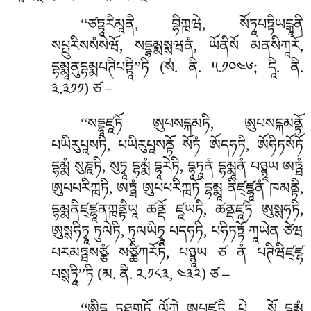
‘‘ཙཏྟཱརིམཱནི, བྷིཀྑཝེ, སོཏཱཔཏྟིཡངྒཱནི
སཔྤུརིསསཾསེཝོ, སདྡྷམྨསྶཝནཾ, ཡོནིསོ མནསིཀཱརོ,
དྷམྨཱནུདྷམྨཔཊིཔཏྟཱི’’ཏི (སཾ. ནི. ༥.༡༠༤༦; དཱི. ནི.
༣.༣༡༡) ཙ –
‘‘སདྡྷཱཛཱཏོ ཨུཔསངྐམཏི, ཨུཔསངྐམནྟོ
པཡིརུཔཱསཏི, པཡིརུཔཱསནྟོ སོཏཾ ཨོདཧཏི, ཨོཧིཏསོཏོ
དྷམྨཾ སུཎཱཏི, སུཏྭཱ དྷམྨཾ དྷཱརེཏི, དྷཱཏཱནཾ དྷམྨཱནཾ པཉྙཱཡ ཨཏྠཾ
ཨུཔཔརིཀྑཏི, ཨཏྠཾ ཨུཔཔརིཀྑཏོ དྷམྨཱ ནིཛ྄ཛྷཱནཾ ཁམནྟི,
དྷམྨནིཛ྄ཛྷཱནཀྑནྟིཡཱ ཚནྡོ ཛཱཡཏི, ཚནྡཛཱཏོ ཨུསྶཧཏི,
ཨུསྶཧིཏྭཱ ཏུལེཏི, ཏུལཡིཏྭཱ
པདཧཏི, པཧིཏཏྟོ ཀཱཡེན ཙེཝ
པརམཏྠསཙྩཾ སཙྪིཀརོཏི, པཉྙཱཡ ཙ ནཾ པཊིཝིཛ྄ཛྷ
པསྶཏཱི’’ཏི (མ. ནི. ༢.༡༨༣, ༤༣༢) ཙ –