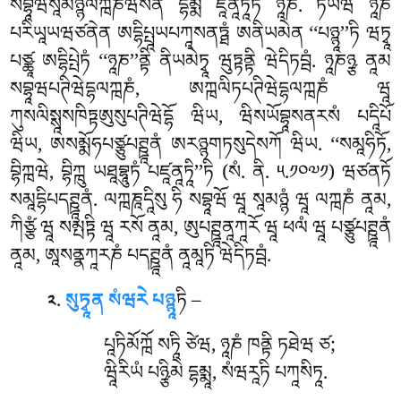
སབྷཱཝསཱམཉྙལཀྑཎཝསེན དྷམྨེ ཛཱནཱཏཱིཏི ཉཱཎཾ. ཏཾཡེཝ ཉཱཎཾ
པརིཡཱཡཝཙནེན ཨདྷིཔྤཱཡཔཀཱསནཏྠཾ ཨནིཡམེན ‘‘པཉྙཱ’’ཏི ཝཏྭཱ
པཙྪཱ ཨདྷིཔྤེཏཾ ‘‘ཉཱཎ’’ནྟི ནིཡམེཏྭཱ ཝུཏྟནྟི ཝེདིཏབྦཾ. ཉཱཎཉྩ ནཱམ
སབྷཱཝཔཊིཝེདྷལཀྑཎཾ, ཨཀྑལིཏཔཊིཝེདྷལཀྑཎཾ ཝཱ
ཀུསལིསྶཱསཁིཏྟཨུསུཔཊིཝེདྷོ ཝིཡ, ཝིསཡོབྷཱསནརསཾ པདཱིཔོ
ཝིཡ, ཨསམྨོཧཔཙྩུཔཊྛཱནཾ ཨརཉྙགཏསུདེསཀོ ཝིཡ. ‘‘སམཱཧིཏོ,
བྷིཀྑཝེ, བྷིཀྑུ ཡཐཱབྷཱུཏཾ པཛཱནཱཏཱི’’ཏི (སཾ. ནི. ༥.༡༠༧༡) ཝཙནཏོ
སམཱདྷིཔདཊྛཱནཾ. ལཀྑཎཱདཱིསུ ཧི སབྷཱཝོ ཝཱ སཱམཉྙཾ ཝཱ ལཀྑཎཾ
ནཱམ,
ཀིཙྩཾ ཝཱ སམྤཏྟི ཝཱ རསོ ནཱམ, ཨུཔཊྛཱནཱཀཱརོ ཝཱ ཕལཾ ཝཱ པཙྩུཔཊྛཱནཾ
ནཱམ, ཨཱསནྣཀཱརཎཾ པདཊྛཱནཾ ནཱམཱཏི ཝེདིཏབྦཾ.
.
སུཏྭཱན སཾཝརེ པཉྙཱ
ཏི –
༢
པཱཏིམོཀྑོ སཏཱི ཙེཝ, ཉཱཎཾ ཁནྟི ཏཐེཝ ཙ;
ཝཱིརིཡཾ པཉྩིམེ དྷམྨཱ, སཾཝརཱཏི པཀཱསིཏཱ.