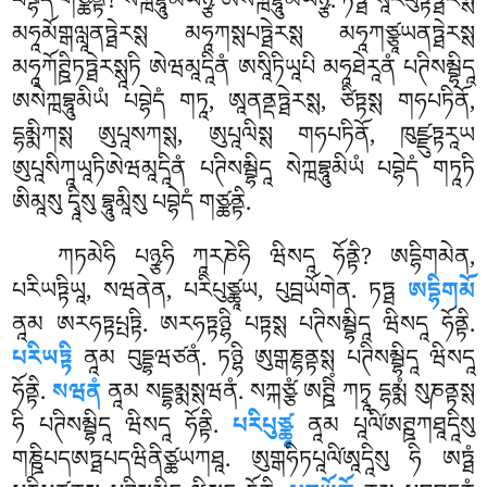
པབྷེདཾ གཙྪནྟི? སེཀྑབྷཱུམིཡཉྩ ཨསེཀྑབྷཱུམིཡཉྩ. ཏཏྠ སཱརིཔུཏྟཏྠེརསྶ
མཧཱམོགྒལླཱནཏྠེརསྶ མཧཱཀསྶཔཏྠེརསྶ མཧཱཀཙྩཱཡནཏྠེརསྶ
མཧཱཀོཊྛིཏཏྠེརསྶཱཏི ཨེཝམཱདཱིནཾ ཨསཱིཏིཡཱཔི མཧཱཐེརཱནཾ པཊིསམྦྷིདཱ
ཨསེཀྑབྷཱུམིཡཾ པབྷེདཾ གཏཱ, ཨཱནནྡཏྠེརསྶ, ཙིཏྟསྶ གཧཔཏིནོ,
དྷམྨིཀསྶ ཨུཔཱསཀསྶ, ཨུཔཱལིསྶ གཧཔཏིནོ, ཁུཛྫུཏྟརཱཡ
ཨུཔཱསིཀཱཡཱཏིཨེཝམཱདཱིནཾ
པཊིསམྦྷིདཱ སེཀྑབྷཱུམིཡཾ པབྷེདཾ གཏཱཏི
ཨིམཱསུ དྭཱིསུ བྷཱུམཱིསུ པབྷེདཾ གཙྪནྟི.
ཀཏམེཧི པཉྩཧི ཀཱརཎེཧི ཝིསདཱ ཧོནྟི? ཨདྷིགམེན,
པརིཡཏྟིཡཱ, སཝནེན, པརིཔུཙྪཱཡ, པུབྦཡོགེན. ཏཏྠ
ཨདྷིགམོ
ནཱམ ཨརཧཏྟཔྤཏྟི. ཨརཧཏྟཉྷི པཏྟསྶ པཊིསམྦྷིདཱ ཝིསདཱ ཧོནྟི.
པརིཡཏྟི
ནཱམ བུདྡྷཝཙནཾ. ཏཉྷི ཨུགྒཎྷནྟསྶ པཊིསམྦྷིདཱ ཝིསདཱ
ཧོནྟི.
སཝནཾ
ནཱམ སདྡྷམྨསྶཝནཾ. སཀྐཙྩཾ ཨཊྛིཾ ཀཏྭཱ དྷམྨཾ སུཎནྟསྶ
ཧི པཊིསམྦྷིདཱ ཝིསདཱ ཧོནྟི.
པརིཔུཙྪཱ
ནཱམ པཱལི༹ཨཊྛཀཐཱདཱིསུ
གཎྛིཔདཨཏྠཔདཝིནིཙྪཡཀཐཱ. ཨུགྒཧིཏཔཱལི༹ཨཱདཱིསུ ཧི ཨཏྠཾ