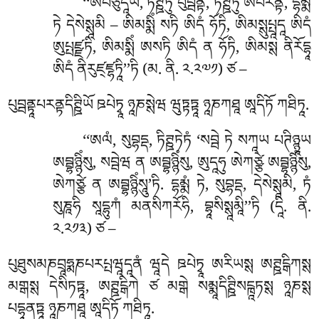
‘‘ཨཔིཙུདཱཡི
, ཏིཊྛཏུ པུབྦནྟོ, ཏིཊྛཏུ ཨཔརནྟོ, དྷམྨཾ
ཏེ དེསེསྶཱམི – ཨིམསྨིཾ སཏི ཨིདཾ ཧོཏི, ཨིམསྶུཔྤཱདཱ ཨིདཾ
ཨུཔྤཛྫཏི, ཨིམསྨིཾ ཨསཏི ཨིདཾ ན ཧོཏི, ཨིམསྶ ནིརོདྷཱ
ཨིདཾ ནིརུཛ྄ཛྷཏཱི’’ཏི (མ. ནི. ༢.༢༧༡) ཙ –
པུབྦནྟཱཔརནྟདིཊྛིཡོ ཋཔེཏྭཱ ཉཱཎསྶེཝ ཝུཏྟཏྟཱ ཉཱཎཀཐཱ ཨཱདིཏོ ཀཐིཏཱ.
‘‘ཨལཾ, སུབྷདྡ, ཏིཊྛཏེཏཾ ‘སབྦེ ཏེ སཀཱཡ པཊིཉྙཱཡ
ཨབྦྷཉྙིཾསུ, སབྦེཝ ན ཨབྦྷཉྙིཾསུ, ཨུདཱཧུ ཨེཀཙྩེ ཨབྦྷཉྙིཾསུ,
ཨེཀཙྩེ ན ཨབྦྷཉྙིཾསཱུ’ཏི. དྷམྨཾ ཏེ, སུབྷདྡ, དེསེསྶཱམི, ཏཾ
སུཎཱཧི སཱདྷུཀཾ མནསིཀརོཧི, བྷཱསིསྶཱམཱི’’ཏི (དཱི. ནི.
༢.༢༡༣) ཙ –
པུཐུསམཎབྲཱཧྨཎཔརཔྤཝཱདཱནཾ ཝཱདེ ཋཔེཏྭཱ ཨརིཡསྶ ཨཊྛངྒིཀསྶ
མགྒསྶ དེསིཏཏྟཱ, ཨཊྛངྒིཀེ ཙ མགྒེ སམྨཱདིཊྛིསངྑཱཏསྶ ཉཱཎསྶ
པདྷཱནཏྟཱ ཉཱཎཀཐཱ ཨཱདིཏོ ཀཐིཏཱ.