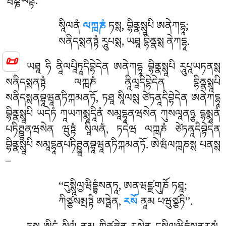
ཝཎྞཡནྟི.
སཱིལནཾ
ལཀྑཎཾ
ཏསྶ, བྷིནྣསྶཱཔི ཨནེཀདྷཱ;
སནིདསྶནཏྟཾ རཱུཔསྶ, ཡཐཱ བྷིནྣསྶ ནེཀདྷཱ.
📜
ཡཐཱ ཧི ནཱིལཔཱིཏཱདིབྷེདེན ཨནེཀདྷཱ བྷིནྣསྶཱཔི རཱུཔཱཡཏནསྶ
སནིདསྶནཏྟཾ ལཀྑཎཾ ནཱིལཱདིབྷེདེན བྷིནྣསྶཱཔི
སནིདསྶནབྷཱཝཱནཏིཀྐམནཏོ, ཏཐཱ སཱིལསྶ ཙེཏནཱདིབྷེདེན ཨནེཀདྷཱ
བྷིནྣསྶཱཔི ཡདེཏཾ ཀཱཡཀམྨཱདཱིནཾ སམཱདྷཱནཝསེན ཀུསལཱནཉྩ དྷམྨཱནཾ
པཏིཊྛཱནཝསེན ཝུཏྟཾ སཱིལནཾ, ཏདེཝ ལཀྑཎཾ ཙེཏནཱདིབྷེདེན
བྷིནྣསྶཱཔི སམཱདྷཱནཔཏིཊྛཱནབྷཱཝཱནཏིཀྐམནཏོ. ཨེཝཾལཀྑཎསྶ པནསྶ
–
‘‘དུསྶཱིལྱཝིདྡྷཾསནཏཱ, ཨནཝཛྫགུཎོ ཏཐཱ;
ཀིཙྩསམྤཏྟི ཨཏྠེན,
རསོ
ནཱམ པཝུཙྩཏི’’.