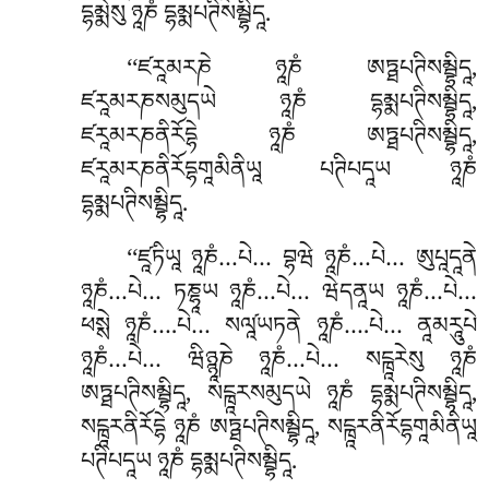
དྷམྨེསུ ཉཱཎཾ དྷམྨཔཊིསམྦྷིདཱ.
‘‘ཛརཱམརཎེ ཉཱཎཾ ཨཏྠཔཊིསམྦྷིདཱ,
ཛརཱམརཎསམུདཡེ ཉཱཎཾ དྷམྨཔཊིསམྦྷིདཱ,
ཛརཱམརཎནིརོདྷེ ཉཱཎཾ ཨཏྠཔཊིསམྦྷིདཱ,
ཛརཱམརཎནིརོདྷགཱམིནིཡཱ པཊིཔདཱཡ ཉཱཎཾ
དྷམྨཔཊིསམྦྷིདཱ.
‘‘ཛཱཏིཡཱ ཉཱཎཾ…པེ… བྷཝེ ཉཱཎཾ…པེ… ཨུཔཱདཱནེ
ཉཱཎཾ…པེ… ཏཎྷཱཡ ཉཱཎཾ…པེ… ཝེདནཱཡ ཉཱཎཾ…པེ…
ཕསྶེ ཉཱཎཾ….པེ… སལཱ༹ཡཏནེ ཉཱཎཾ….པེ… ནཱམརཱུཔེ
ཉཱཎཾ…པེ… ཝིཉྙཱཎེ ཉཱཎཾ…པེ… སངྑཱརེསུ ཉཱཎཾ
ཨཏྠཔཊིསམྦྷིདཱ, སངྑཱརསམུདཡེ ཉཱཎཾ དྷམྨཔཊིསམྦྷིདཱ,
སངྑཱརནིརོདྷེ ཉཱཎཾ ཨཏྠཔཊིསམྦྷིདཱ, སངྑཱརནིརོདྷགཱམིནིཡཱ
པཊིཔདཱཡ ཉཱཎཾ དྷམྨཔཊིསམྦྷིདཱ.