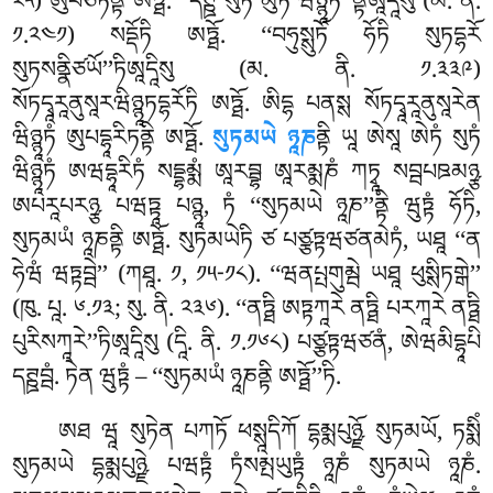
༢༥) ཨུཔཙིཏནྟི ཨཏྠོ. ‘‘དིཊྛཾ སུཏཾ མུཏཾ ཝིཉྙཱཏ’’ནྟིཨཱདཱིསུ (མ. ནི.
༡.༢༤༡) སདྡོཏི ཨཏྠོ. ‘‘བཧུསྶུཏོ ཧོཏི སུཏདྷརོ
སུཏསནྣིཙཡོ’’ཏིཨཱདཱིསུ (མ. ནི. ༡.༣༣༩)
སོཏདྭཱརཱནུསཱརཝིཉྙཱཏདྷརོཏི ཨཏྠོ. ཨིདྷ པནསྶ སོཏདྭཱརཱནུསཱརེན
ཝིཉྙཱཏཾ ཨུཔདྷཱརིཏནྟི ཨཏྠོ.
སུཏམཡེ ཉཱཎ
ནྟི ཡཱ ཨེསཱ ཨེཏཾ སུཏཾ
ཝིཉྙཱཏཾ ཨཝདྷཱརིཏཾ སདྡྷམྨཾ ཨཱརབྦྷ ཨཱརམྨཎཾ ཀཏྭཱ སབྦཔཋམཉྩ
ཨཔརཱཔརཉྩ པཝཏྟཱ པཉྙཱ, ཏཾ ‘‘སུཏམཡེ ཉཱཎ’’ནྟི ཝུཏྟཾ ཧོཏི,
སུཏམཡཾ ཉཱཎནྟི ཨཏྠོ. སུཏམཡེཏི ཙ པཙྩཏྟཝཙནམེཏཾ, ཡཐཱ ‘‘ན
ཧེཝཾ ཝཏྟབྦེ’’ (ཀཐཱ. ༡, ༡༥-༡༨). ‘‘ཝནཔྤགུམྦེ ཡཐཱ ཕུསྶིཏགྒེ’’
(ཁུ. པཱ. ༦.༡༣; སུ. ནི. ༢༣༦). ‘‘ནཏྠི ཨཏྟཀཱརེ ནཏྠི པརཀཱརེ ནཏྠི
པུརིསཀཱརེ’’ཏིཨཱདཱིསུ (དཱི. ནི. ༡.༡༦༨) པཙྩཏྟཝཙནཾ, ཨེཝམིདྷཱཔི
དཊྛབྦཾ. ཏེན ཝུཏྟཾ – ‘‘སུཏམཡཾ ཉཱཎནྟི ཨཏྠོ’’ཏི.
ཨཐ ཝཱ སུཏེན པཀཏོ
ཕསྶཱདིཀོ དྷམྨཔུཉྫོ སུཏམཡོ, ཏསྨིཾ
སུཏམཡེ དྷམྨཔུཉྫེ པཝཏྟཾ ཏཾསམྤཡུཏྟཾ ཉཱཎཾ སུཏམཡེ ཉཱཎཾ.