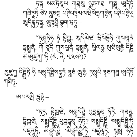
ཏཏྠ སམཏིཾསཱཡ ཀཐཱསུ ཉཱཎཀཐཱ ཀསྨཱ ཨཱདིཏོ
ཀཐིཏཱཏི ཙེ? ཉཱཎསྶ པཊིཔཏྟིམལཝིསོདྷཀཏྟེན པཊིཔཏྟིཡཱ
ཨཱདིབྷཱུཏཏྟཱ. ཝུཏྟཉྷི བྷགཝཏཱ –
‘‘ཏསྨཱཏིཧ ཏྭཾ བྷིཀྑུ, ཨཱདིམེཝ ཝིསོདྷེཧི ཀུསལཱནཾ
དྷམྨཱནཾ. ཀོ ཙཱདི ཀུསལཱནཾ དྷམྨཱནཾ, སཱིལཉྩ སུཝིསུདྡྷཾ དིཊྛི
ཙ ཨུཛུཀཱ’’ཏི (སཾ. ནི. ༥.༣༦༩)?
ཨུཛུཀཱ དིཊྛཱིཏི ཧི སམྨཱདིཊྛིསངྑཱཏཾ ཉཱཎཾ ཝུཏྟཾ. ཏསྨཱཔི ཉཱཎཀཐཱ ཨཱདིཏོ
ཀཐིཏཱ.
ཨཔརམྤི ཝུཏྟཾ –
‘‘ཏཏྲ, བྷིཀྑཝེ, སམྨཱདིཊྛི པུབྦངྒམཱ ཧོཏི. ཀཐཉྩ,
བྷིཀྑཝེ, སམྨཱདིཊྛི པུབྦངྒམཱ ཧོཏི? སམྨཱདིཊྛིཾ ‘སམྨཱདིཊྛཱི’ཏི
པཛཱནཱཏི, མིཙྪཱདིཊྛིཾ ‘མིཙྪཱདིཊྛཱི’ཏི པཛཱནཱཏི. སཱསྶ ཧོཏི