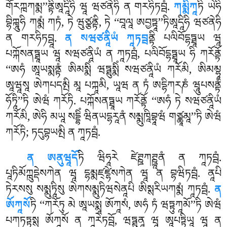
གོརཀྑཀམྨ’’ནྟིཨཱདཱིཧི ཝཱ ཝཙནེཧི ན གརཧིཏབྦཾ.
ཀམྨིཀཱ
ཏི ཡེཧི
བྷིཀྑཱུཧི ཀམྨཾ ཀཏཾ, ཏེ ཝུཙྩནྟི, ཏེ ‘‘བཱལཱ ཨབྱཏྟཱ’’ཏིཨཱདཱིཧི ཝཙནེཧི
ན གརཧིཏབྦཱ.
ན
སཝཙནཱིཡཾ ཀཱཏབྦ
ནྟི པལིབོདྷཏྠཱཡ ཝཱ
པཀྐོསནཏྠཱཡ ཝཱ སཝཙནཱིཡཾ ན ཀཱཏབྦཾ, པལིབོདྷཏྠཱཡ ཧི ཀརོནྟོ
‘‘ཨཧཾ ཨཱཡསྨནྟཾ ཨིམསྨིཾ ཝཏྠུསྨིཾ སཝཙནཱིཡཾ ཀརོམི, ཨིམམྷཱ
ཨཱཝཱསཱ ཨེཀཔདམྤི མཱ པཀྐཱམི, ཡཱཝ ན ཏཾ ཨདྷིཀརཎཾ ཝཱུཔསནྟཾ
ཧོཏཱི’’ཏི ཨེཝཾ ཀརོཏི. པཀྐོསནཏྠཱཡ ཀརོནྟོ ‘‘ཨཧཾ ཏེ སཝཙནཱིཡཾ
ཀརོམི, ཨེཧི མཡཱ སདྡྷིཾ ཝིནཡདྷརཱནཾ སམྨུཁཱིབྷཱཝཾ གཙྪཱམཱ’’ཏི ཨེཝཾ
ཀརོཏི; ཏདུབྷཡམྤི ན ཀཱཏབྦཾ.
ན ཨནུཝཱདོ
ཏི ཝིཧཱརེ ཛེཊྛཀཊྛཱནཾ ན ཀཱཏབྦཾ.
པཱཏིམོཀྑུདྡེསཀེན ཝཱ དྷམྨཛ྄ཛྷེསཀེན ཝཱ ན བྷཝིཏབྦཾ. ནཱཔི
ཏེརསསུ སམྨུཏཱིསུ ཨེཀསམྨུཏིཝསེནཱཔི ཨིསྶརིཡཀམྨཾ ཀཱཏབྦཾ.
ན
ཨོཀཱསོ
ཏི ‘‘ཀརོཏུ མེ ཨཱཡསྨཱ ཨོཀཱསཾ, ཨཧཾ ཏཾ ཝཏྟུཀཱམོ’’ཏི ཨེཝཾ
པཀཏཏྟསྶ ཨོཀཱསོ ན ཀཱརེཏབྦོ, ཝཏྠུནཱ ཝཱ ཨཱཔཏྟིཡཱ ཝཱ ན