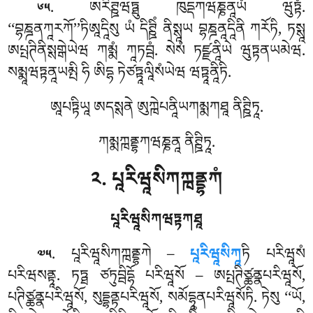
. ཨརིཊྛཝཏྠུ ཁུདྡཀཝཎྞནཱཡཾ ཝུཏྟཾ.
༦༥
‘‘བྷཎྜནཀཱརཀོ’’ཏིཨཱདཱིསུ ཡཾ དིཊྛིཾ ནིསྶཱཡ བྷཎྜནཱདཱིནི ཀརོཏི, ཏསྶཱ
ཨཔྤཊིནིསྶགྒེཡེཝ ཀམྨཾ ཀཱཏབྦཾ. སེསཾ ཏཛྫནཱིཡེ ཝུཏྟནཡམེཝ.
སམྨཱཝཏྟནཱཡམྤི ཧི ཨིདྷ ཏེཙཏྟཱལཱིསཾཡེཝ ཝཏྟཱནཱིཏི.
ཨཱཔཏྟིཡཱ ཨདསྶནེ ཨུཀྑེཔནཱིཡཀམྨཀཐཱ ནིཊྛིཏཱ.
ཀམྨཀྑནྡྷཀཝཎྞནཱ ནིཊྛིཏཱ.
༢. པཱརིཝཱསིཀཀྑནྡྷཀཾ
པཱརིཝཱསིཀཝཏྟཀཐཱ
. པཱརིཝཱསིཀཀྑནྡྷཀེ
–
པཱརིཝཱསིཀཱ
ཏི པརིཝཱསཾ
༧༥
པརིཝསནྟཱ. ཏཏྠ ཙཏུབྦིདྷོ པརིཝཱསོ – ཨཔྤཊིཙྪནྣཔརིཝཱསོ,
པཊིཙྪནྣཔརིཝཱསོ, སུདྡྷནྟཔརིཝཱསོ, སམོདྷཱནཔརིཝཱསོཏི. ཏེསུ ‘‘ཡོ,