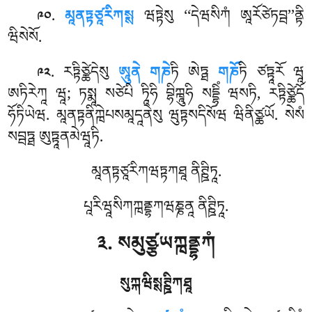
.
མཱནཏྟཙཱརིཀསྶ
ཝཏྟེསུ ‘‘དེཝསིཀཾ ཨཱརོཙེཏབྦ’’ནྟི
༩༠
ཝིསེསོ.
. རཏྟིཙྪེདེསུ
ཨཱུནེ གཎེ
ཏི ཨེཏྠ
གཎོ
ཏི ཙཏྟཱརོ ཝཱ
༩༢
ཨཏིརེཀཱ ཝཱ; ཏསྨཱ སཙེཔི ཏཱིཧི བྷིཀྑཱུཧི སདྡྷིཾ ཝསཏི, རཏྟིཙྪེདོ
ཧོཏིཡེཝ. མཱནཏྟནིཀྑེཔསམཱདཱནེསུ ཝུཏྟསདིསོཝ ཝིནིཙྪཡོ. སེསཾ
སབྦཏྠ ཨུཏྟཱནམེཝཱཏི.
མཱནཏྟཙཱརིཀཝཏྟཀཐཱ ནིཊྛིཏཱ.
པཱརིཝཱསིཀཀྑནྡྷཀཝཎྞནཱ ནིཊྛིཏཱ.
༣. སམུཙྩཡཀྑནྡྷཀཾ
སུཀྐཝིསྶཊྛིཀཐཱ