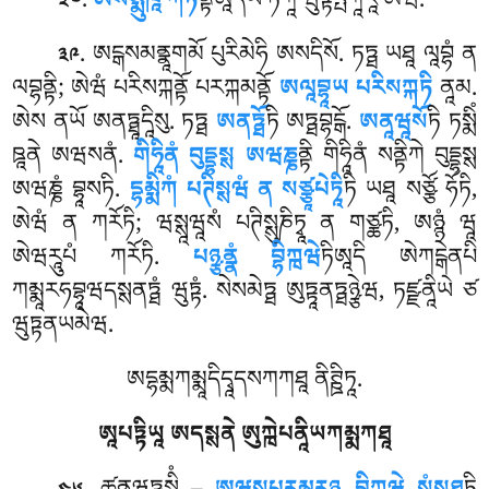
.
ཨསམྨུཁཱ ཀཏ
ནྟིཨཱདཡོ ཏིཀཱ ཝུཏྟཔྤཀཱརཱ ཨེཝ.
༣༧
. ཨངྒསམནྣཱགམོ པུརིམེཧི ཨསདིསོ. ཏཏྠ ཡཐཱ ལཱབྷཾ ན
༣༩
ལབྷནྟི; ཨེཝཾ པརིསཀྐནྟོ པརཀྐམནྟོ
ཨལཱབྷཱཡ པརིསཀྐཏི
ནཱམ.
ཨེས ནཡོ ཨནཏྠཱདཱིསུ. ཏཏྠ
ཨནཏྠོ
ཏི ཨཏྠབྷངྒོ.
ཨནཱཝཱསོ
ཏི ཏསྨིཾ
ཋཱནེ ཨཝསནཾ.
གིཧཱིནཾ བུདྡྷསྶ ཨཝཎྞ
ནྟི གིཧཱིནཾ སནྟིཀེ བུདྡྷསྶ
ཨཝཎྞཾ བྷཱསཏི.
དྷམྨིཀཾ པཊིསྶཝཾ ན སཙྩཱཔེཏཱི
ཏི ཡཐཱ སཙྩོ ཧོཏི,
ཨེཝཾ
ན ཀརོཏི; ཝསྶཱཝཱསཾ པཊིསྶུཎིཏྭཱ ན གཙྪཏི, ཨཉྙཾ ཝཱ
ཨེཝརཱུཔཾ ཀརོཏི.
པཉྩནྣཾ བྷིཀྑཝེ
ཏིཨཱདི ཨེཀངྒེནཔི
ཀམྨཱརཧབྷཱཝདསྶནཏྠཾ ཝུཏྟཾ. སེསམེཏྠ ཨུཏྟཱནཏྠཉྩེཝ, ཏཛྫནཱིཡེ ཙ
ཝུཏྟནཡམེཝ.
ཨདྷམྨཀམྨཱདིདྭཱདསཀཀཐཱ ནིཊྛིཏཱ.
ཨཱཔཏྟིཡཱ ཨདསྶནེ ཨུཀྑེཔནཱིཡཀམྨཀཐཱ