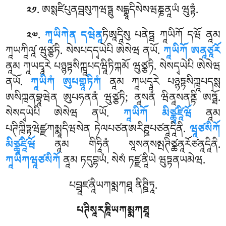
. ཨསྶཛིཔུནབྦསུཀཝཏྠུ སངྒྷཱདིསེསཝཎྞནཱཡཾ ཝུཏྟཾ.
༢༡
.
ཀཱཡིཀེན དཝེནཱ
ཏིཨཱདཱིསུ པནེཏྠ ཀཱཡིཀོ དཝོ ནཱམ
༢༧
ཀཱཡཀཱིལཱ༹ ཝུཙྩཏི. སེསཔདདྭཡེཔི ཨེསེཝ ནཡོ.
ཀཱཡིཀོ ཨནཱཙཱརོ
ནཱམ ཀཱཡདྭཱརེ པཉྙཏྟསིཀྑཱཔདཝཱིཏིཀྐམོ ཝུཙྩཏི
. སེསདྭཡེཔི ཨེསེཝ
ནཡོ.
ཀཱཡིཀཾ ཨུཔགྷཱཏིཀཾ
ནཱམ ཀཱཡདྭཱརེ པཉྙཏྟསིཀྑཱཔདསྶ
ཨསིཀྑནབྷཱཝེན ཨུཔཧནནཾ ཝུཙྩཏི; ནཱསནཾ ཝིནཱསནནྟི ཨཏྠོ.
སེསདྭཡེཔི
ཨེསེཝ ནཡོ.
ཀཱཡིཀོ མིཙྪཱཛཱིཝོ
ནཱམ
པཊིཀྑིཏྟཝེཛྫཀམྨཱདིཝསེན ཏེལཔཙནཨརིཊྛཔཙནཱདཱིནི.
ཝཱཙསིཀོ
མིཙྪཱཛཱིཝོ
ནཱམ གིཧཱིནཾ སཱསནསམྤཊིཙྪནཱརོཙནཱདཱིནི.
ཀཱཡིཀཝཱཙསིཀོ
ནཱམ ཏདུབྷཡཾ. སེསཾ ཏཛྫནཱིཡེ ཝུཏྟནཡམེཝ.
པབྦཱཛནཱིཡཀམྨཀཐཱ ནིཊྛིཏཱ.
པཊིསཱརཎཱིཡཀམྨཀཐཱ