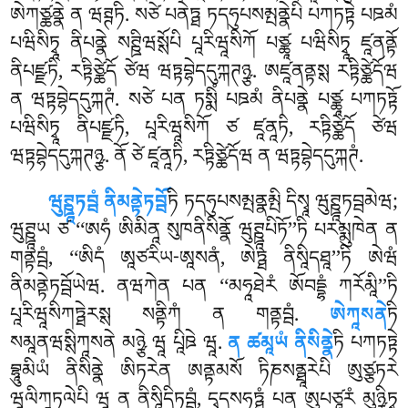
ཨེཀཙྪནྣེ ན ཝཊྚཏི. སཙེ པནེཏྠ ཏདཧུཔསམྤནྣེཔི པཀཏཏྟེ པཋམཾ
པཝིསིཏྭཱ ནིཔནྣེ སཊྛིཝསྶོཔི པཱརིཝཱསིཀོ པཙྪཱ པཝིསིཏྭཱ ཛཱནནྟོ
ནིཔཛྫཏི, རཏྟིཙྪེདོ ཙེཝ ཝཏྟབྷེདདུཀྐཊཉྩ. ཨཛཱནནྟསྶ རཏྟིཙྪེདོཝ
ན ཝཏྟབྷེདདུཀྐཊཾ. སཙེ པན ཏསྨིཾ པཋམཾ ནིཔནྣེ པཙྪཱ པཀཏཏྟོ
པཝིསིཏྭཱ ནིཔཛྫཏི, པཱརིཝཱསིཀོ ཙ ཛཱནཱཏི, རཏྟིཙྪེདོ ཙེཝ
ཝཏྟབྷེདདུཀྐཊཉྩ. ནོ ཙེ ཛཱནཱཏི, རཏྟིཙྪེདོཝ ན ཝཏྟབྷེདདུཀྐཊཾ.
ཝུཊྛཱཏབྦཾ ནིམནྟེཏབྦོ
ཏི ཏདཧུཔསམྤནྣམྤི དིསྭཱ ཝུཊྛཱཏབྦམེཝ;
ཝུཊྛཱཡ ཙ ‘‘ཨཧཾ ཨིམིནཱ སུཁནིསིནྣོ ཝུཊྛཱཔིཏོ’’ཏི པརམྨུཁེན ན
གནྟབྦཾ, ‘‘ཨིདཾ ཨཱཙརིཡ-ཨཱསནཾ, ཨེཏྠ ནིསཱིདཐཱ’’ཏི ཨེཝཾ
ནིམནྟེཏབྦོཡེཝ. ནཝཀེན པན ‘‘མཧཱཐེརཾ ཨོབདྡྷཾ ཀརོམཱི’’ཏི
པཱརིཝཱསིཀཏྠེརསྶ སནྟིཀཾ ན གནྟབྦཾ.
ཨེཀཱསནེ
ཏི
སམཱནཝསྶིཀཱསནེ མཉྩེ ཝཱ པཱིཋེ ཝཱ
.
ན ཚམཱཡཾ ནིསིནྣེ
ཏི པཀཏཏྟེ
བྷཱུམིཡཾ ནིསིནྣེ ཨིཏརེན ཨནྟམསོ ཏིཎསནྠཱརེཔི ཨུཙྩཏརེ
ཝཱལིཀཱཏལེཔི ཝཱ ན ནིསཱིདིཏབྦཾ, དྭཱདསཧཏྠཾ པན ཨུཔཙཱརཾ
མུཉྩིཏྭཱ