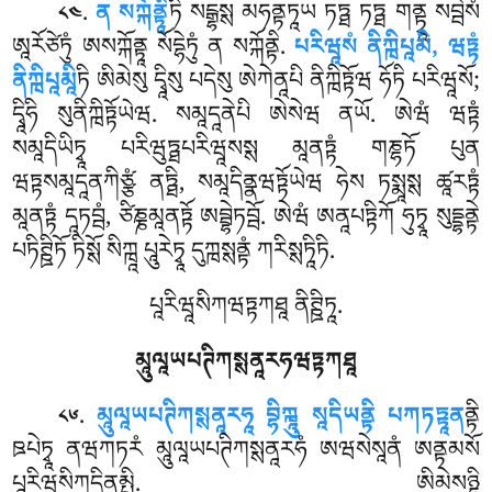
.
ན སཀྐོནྟཱི
ཏི སངྒྷསྶ མཧནྟཏཱཡ ཏཏྠ ཏཏྠ གནྟྭཱ སབྦེསཾ
༨༤
ཨཱརོཙེཏུཾ ཨསཀྐོནྟཱ སོདྷེཏུཾ ན སཀྐོནྟི.
པརིཝཱསཾ ནིཀྑིཔཱམི, ཝཏྟཾ
ནིཀྑིཔཱམཱི
ཏི ཨིམེསུ དྭཱིསུ པདེསུ ཨེཀེནཱཔི ནིཀྑིཏྟོཝ ཧོཏི པརིཝཱསོ;
དྭཱིཧི སུནིཀྑིཏྟོཡེཝ. སམཱདཱནེཔི ཨེསེཝ ནཡོ. ཨེཝཾ ཝཏྟཾ
སམཱདིཡིཏྭཱ པརིཝུཏྠཔརིཝཱསསྶ
མཱནཏྟཾ གཎྷཏོ པུན
ཝཏྟསམཱདཱནཀིཙྩཾ ནཏྠི, སམཱདིནྣཝཏྟོཡེཝ ཧེས ཏསྨཱསྶ ཚཱརཏྟཾ
མཱནཏྟཾ དཱཏབྦཾ, ཙིཎྞམཱནཏྟོ ཨབྦྷེཏབྦོ. ཨེཝཾ ཨནཱཔཏྟིཀོ ཧུཏྭཱ སུདྡྷནྟེ
པཏིཊྛིཏོ ཏིསྶོ སིཀྑཱ པཱུརེཏྭཱ དུཀྑསྶནྟཾ ཀརིསྶཏཱིཏི.
པཱརིཝཱསིཀཝཏྟཀཐཱ ནིཊྛིཏཱ.
མཱུལཱཡཔཊིཀསྶནཱརཧཝཏྟཀཐཱ
.
མཱུལཱཡཔཊིཀསྶནཱརཧཱ བྷིཀྑཱུ སཱདིཡནྟི པཀཏཏྟཱན
ནྟི
༨༦
ཋཔེཏྭཱ ནཝཀཏརཾ མཱུལཱཡཔཊིཀསྶནཱརཧཾ ཨཝསེསཱནཾ ཨནྟམསོ
པཱརིཝཱསིཀཱདཱིནམྤི. ཨིམེསཉྷི