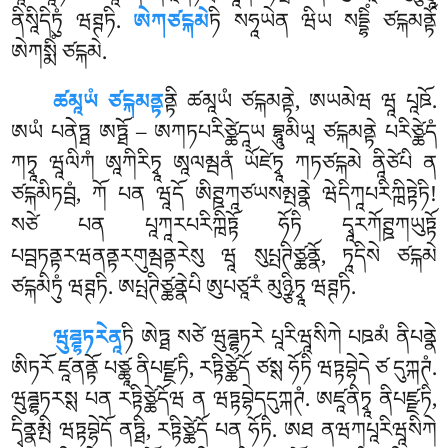
ནིསཱིདིཏུཾ ཝཊྚཏི.
ཨེཀཙངྐམེ
ཏི སཧཱཡེན ཝིཡ སདྡྷིཾ ཙངྐམནྟོ
ཨེཀསྨིཾ ཙངྐམེ.
ཚམཱཡཾ ཙངྐམནྟ
ནྟི ཚམཱཡཾ ཙངྐམནྟེ, ཨཡམེཝ ཝཱ པཱཋོ.
ཨཡཾ པནེཏྠ ཨཏྠོ – ཨཀཏཔརིཙྪེདཱཡ བྷཱུམིཡཱ ཙངྐམནྟེ པརིཙྪེདཾ
ཀཏྭཱ ཝཱལིཀཾ ཨཱཀིརིཏྭཱ ཨཱལམྦནཾ ཡོཛེཏྭཱ ཀཏཙངྐམེ
ནཱིཙེཔི ན
ཙངྐམིཏབྦཾ, ཀོ པན ཝཱདོ ཨིཊྛཀཱཙཡསམྤནྣེ ཝེདིཀཱཔརིཀྑིཏྟེཏི!
སཙེ པན པཱཀཱརཔརིཀྑིཏྟོ ཧོཏི དྭཱརཀོཊྛཀཡུཏྟོ
པབྦཏནྟརཝནནྟརགུམྦནྟརེསུ ཝཱ སུཔྤཊིཙྪནྣོ, ཏཱདིསེ ཙངྐམེ
ཙངྐམིཏུཾ ཝཊྚཏི. ཨཔྤཊིཙྪནྣེཔི ཨུཔཙཱརཾ མུཉྩིཏྭཱ ཝཊྚཏི.
ཝུཌྜྷཏརེནཱ
ཏི ཨེཏྠ སཙེ ཝུཌྜྷཏརེ པཱརིཝཱསིཀེ པཋམཾ ནིཔནྣེ
ཨིཏརོ ཛཱནནྟོ པཙྪཱ ནིཔཛྫཏི, རཏྟིཙྪེདོ ཙསྶ ཧོཏི ཝཏྟབྷེདེ ཙ དུཀྐཊཾ.
ཝུཌྜྷཏརསྶ པན རཏྟིཙྪེདོཝ ན ཝཏྟབྷེདདུཀྐཊཾ. ཨཛཱནིཏྭཱ ནིཔཛྫཏི,
དྭིནྣམྤི ཝཏྟབྷེདོ ནཏྠི, རཏྟིཙྪེདོ པན ཧོཏི. ཨཐ ནཝཀཔཱརིཝཱསིཀེ