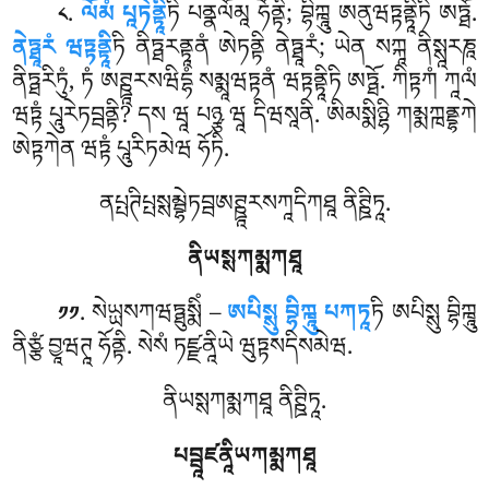
.
ལོམཾ
པཱཏེནྟཱི
ཏི པནྣལོམཱ ཧོནྟི; བྷིཀྑཱུ ཨནུཝཏྟནྟཱིཏི ཨཏྠོ.
༨
ནེཏྠཱརཾ ཝཏྟནྟཱི
ཏི ནིཏྠརནྟཱནཾ ཨེཏནྟི ནེཏྠཱརཾ; ཡེན སཀྐཱ ནིསྶཱརཎཱ
ནིཏྠརིཏུཾ, ཏཾ ཨཊྛཱརསཝིདྷཾ སམྨཱཝཏྟནཾ ཝཏྟནྟཱིཏི ཨཏྠོ. ཀིཏྟཀཾ ཀཱལཾ
ཝཏྟཾ པཱུརེཏབྦནྟི? དས ཝཱ པཉྩ ཝཱ དིཝསཱནི. ཨིམསྨིཉྷི ཀམྨཀྑནྡྷཀེ
ཨེཏྟཀེན ཝཏྟཾ པཱུརིཏམེཝ ཧོཏི.
ནཔྤཊིཔྤསྶམྦྷེཏབྦཨཊྛཱརསཀཱདིཀཐཱ ནིཊྛིཏཱ.
ནིཡསྶཀམྨཀཐཱ
. སེཡྻསཀཝཏྠུསྨིཾ –
ཨཔིསྶུ བྷིཀྑཱུ པཀཏཱ
ཏི ཨཔིསྶུ བྷིཀྑཱུ
༡༡
ནིཙྩཾ བྱཱཝཊཱ ཧོནྟི. སེསཾ ཏཛྫནཱིཡེ ཝུཏྟསདིསམེཝ.
ནིཡསྶཀམྨཀཐཱ ནིཊྛིཏཱ.
པབྦཱཛནཱིཡཀམྨཀཐཱ