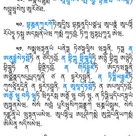
. ཚནྣཝཏྠུསྨིཾ
–
ཨཱཝཱསཔརམྤརཉྩ བྷིཀྑཝེ སཾསཐཱ
ཏི
༤༦
སབྦཱཝཱསེསུ ཨཱརོཙེཐ.
.
བྷཎྜནཀཱརཀོ
ཏིཨཱདཱིསུ བྷཎྜནཱདིཔཙྩཡཱ ཨཱཔནྣཾ ཨཱཔཏྟིཾ
༥༠
རོཔེཏྭཱ ཏསྶཱ ཨདསྶནེཡེཝ ཀམྨཾ ཀཱཏབྦཾ. ཏིཀཱ ཝུཏྟཔྤཀཱརཱ ཨེཝ.
. སམྨཱཝཏྟནཱཡཾ པནེཏྠ ཏེཙཏྟཱལཱིས ཝཏྟཱནི. ཏཏྠ
ན
༥༡
ཨནུདྡྷཾསེཏབྦོ
ཏི ན ཙོདེཏབྦོ.
ན བྷིཀྑུ བྷིཀྑཱུཧཱི
ཏི ཨཉྙོ བྷིཀྑུ ཨཉྙེཧི
བྷིཀྑཱུཧི ན བྷིནྡིཏབྦོ.
ན གིཧིདྡྷཛོ
ཏི ཨོདཱཏཝཏྠཱནི
ཨཙྪིནྣདསཔུཔྥདསཱནི ཙ ན དྷཱརེཏབྦཱནི.
ན ཏིཏྠིཡདྡྷཛོ
ཏི
ཀུསཙཱིརཱདཱིནི ན དྷཱརེཏབྦཱནི.
ན ཨཱསཱདེཏབྦོ
ཏི ན ཨཔསཱདེཏབྦོ.
ཨནྟོ ཝཱ བཧི ཝཱ
ཏི ཝིཧཱརསྶ ཨནྟོ ཝཱ བཧི ཝཱ. ན ཏིཏྠིཡཱདིཔདཏྟཡཾ
ཨུཏྟཱནམེཝ
. སེསཾ སབྦཾ པཱརིཝཱསིཀཀྑནྡྷཀེ ཝཎྞཡིསྶཱམ. སེསཾ
ཏཛྫནཱིཡེ ཝུཏྟནཡམེཝ. ཨཱཔཏྟིཡཱ ཨཔྤཊིཀམྨེ ཨུཀྑེཔནཱིཡཀམྨཾ
ཨིམིནཱ སདིསམེཝ.