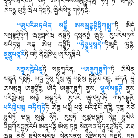
དྭཱརཱསཾཝརཎེན ཙེཏཾ ཨཀིརིཡསམཨུཊྛཱནམྤི ཧོཏཱི’’ཏི ཝདནྟི.
ཨིདཉྩ ཡུཏྟཾ ཝིཡ དིསྶཏི, ཝཱིམཾསིཏྭཱ གཧེཏབྦཾ.
‘‘ཨུཔརིམཏལེན
སདྡྷིཾ ཨསམྦདྡྷབྷིཏྟིཀསྶཱ’’
ཏི ཨིདཾ
སམྦདྡྷབྷིཏྟིཀེ ཝཏྟབྦམེཝ ནཏྠཱིཏི དསྶནཏྠཾ ཝུཏྟཾ. ཨུཔརིམཏལེ
སཡིཏསྶ སངྐཱ ཨེཝ ནཏྠཱིཏི
‘‘ཧེཊྛཱཔཱསཱདེ’’
ཏིཨཱདི ཝུཏྟཾ.
ནཱནཱུཔཙཱརེ
ཏི བཧི ནིསྶེཎིཡཱ ཨཱརོཧཎཱིཡེ.
སབྷཱསངྑེཔེནཱ
ཏི
སབྷཱཀཱརེན.
‘‘ཨཌྜྷཀུཊྚཀེ’’
ཏི ཨིམིནཱ
སཎྛཱནཾ དསྶེཏི. ཡཏྠ ཏཱིསུ དྭཱིསུ ཝཱ པསྶེསུ བྷིཏྟིཡོ བདྡྷཱ, ཚདནཾ ཝཱ
ཨསམྤཏྟཱ ཨཌྜྷབྷིཏྟི, ཨིདཾ ཨཌྜྷཀུཊྚཀཾ ནཱམ.
ཝཱལ༹སངྒྷཱཊོ
ནཱམ
པརིཀྑེཔསྶ ཨནྟོ ཐམྦྷཱདཱིནཾ ཨུཔརི ཝཱལ༹རཱུཔེཧི ཀཏསངྒྷཱཊོ.
པརིཀྑེཔསྶ བཧིགཏེ
ཏི ཨེཏྠ ཡསྨིཾ པསྶེ པརིཀྑེཔོ ནཏྠི, ཏཏྠ སཙེ
བྷཱུམིཏོ ཝཏྠུ ཨུཙྩཾ ཧོཏི, ཨུབྷཏོ ཨུཙྩཝཏྠུཏོ ཧེཊྛཱ བྷཱུམིཡཾ
ནིབྦཀོསབྦྷནྟརེཔི ཨནཱཔཏྟི ཨེཝ ཏཏྠ སེནཱསནཝོཧཱརཱབྷཱཝཏོ. ཨཐ
ཝཏྠུ ནཱིཙཾ བྷཱུམིསམམེཝ སེནཱསནསྶ ཧེཊྛིམཏལེ ཏིཊྛཏི, ཏཏྠ