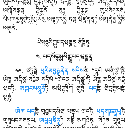
ཨུཔསཾཧརནྟསྶ དུཀྐཊམེཝཱཏི ཝདནྟི. ཛཱཏིཨཱདཱིཧི ཨནཉྙཱཔདེསེན
ཨཀྐོསནྟསྶ བྷིཀྑུནོ སུཏྭཱ བྷིཀྑུསྶ ཨུཔསཾཧརཎཾ,
པིཡཀམྱཏཱབྷེདཱདྷིཔྤཱཡེསུ ཨཉྙཏརཏཱ, ཏསྶ ཝིཛཱནནཱཏི ཨིམཱནེཏྠ ཏཱིཎི
ཨངྒཱནི.
པེསུཉྙསིཀྑཱཔདཝཎྞནཱ ནིཊྛིཏཱ.
༤. པདསོདྷམྨསིཀྑཱཔདཝཎྞནཱ
. ཙཏུཏྠེ
པུརིམབྱཉྫནེན སདིས
ནྟི ‘‘རཱུཔཾ ཨནིཙྩ’’ནྟི
༤༥
ཨེཏྠ ཨནིཙྩ-སདྡེན སདིསཾ ‘‘ཝེདནཱ ཨནིཙྩཱ’’ཏི ཨེཏྠ ཨནིཙྩ-སདྡཾ
ཝདཏི.
ཨཀྑརསམཱུཧོ
ཏི ཨཝིབྷཏྟིཀོ ཝུཏྟོ.
པད
ནྟི ཝིབྷཏྟིཨནྟཾ
ཝུཏྟཾ.
ཨེཀཾ པད
ནྟི གཱཐཱཔདམེཝ སནྡྷཱཡ ཝདཏི.
པདགཎནཱཡཱ
ཏི
གཱཐཱཔདགཎནཱཡ.
ཨཔཱཔུཎིཏྭཱ
ཏི སདྡྷིཾ ཨཀཐེཏྭཱ. ཨེཏེན གཱཐཱཡ