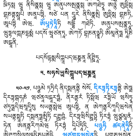
ཋིཏསྶ ཝཱ ནིསིནྣསྶ ཝཱ ཨནུཔསམྤནྣསྶ ཨཀཐེཏྭཱ ཨཉྙེ ཨུདྡིསྶ
བྷཎནྟསྶཱཔི
ཨནཱཔཏྟི. སཙེ པན དཱུརེ ནིསིནྣམྤི ཨུདྡིསྶ བྷཎཏི,
ཨཱཔཏྟི ཨེཝ.
ཨོཔཱཏེཏཱི
ཏི སདྡྷིཾ ཀཐེཏི. ཨནུཔསམྤནྣཏཱ,
ཝུཏྟལཀྑཎདྷམྨཾ པདསོ ཝཱཙནཏཱ, ཨེཀཏོ བྷཎནཉྩཱཏི ཨིམཱནེཏྠ ཏཱིཎི
ཨངྒཱནི.
པདསོདྷམྨསིཀྑཱཔདཝཎྞནཱ ནིཊྛིཏཱ.
༥. སཧསེཡྻསིཀྑཱཔདཝཎྞནཱ
. པཉྩམེ ཏཏྲིདཾ ནིདསྶནནྟི སེསོ.
དིརཏྟཏིརཏྟ
ནྟི ཨེཏྠ
༥༠-༥༡
དིརཏྟགྒཧཎཾ ཝཙནཱལངྐཱརཏྠཾ, ནིརནྟརཾ ཏིསྶོཝ རཏྟིཡོ ཝསིཏྭཱ
ཙཏུཏྠདིཝསཱདཱིསུ སཡནྟསྶེཝ ཨཱཔཏྟི, ན ཨེཀནྟརིཀཱདིཝསེན
སཡནྟསྶཱཏི དསྶནཏྠམྤཱིཏི དཊྛབྦཾ. དིརཏྟཝིསིཊྛཉྷི ཏིརཏྟཾ ཝུཙྩམཱནཾ,
ཏེན ཨནནྟརིཀམེཝ ཏིརཏྟཾ དཱིཔེཏཱིཏི.
པཉྩཧི ཚདནེཧཱི
ཏི