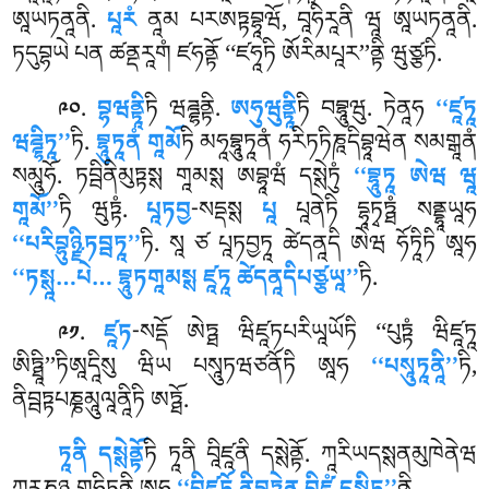
ཨཱཡཏནཱནི.
པཱརཾ
ནཱམ པརཨཏྟབྷཱཝོ, བཱཧིརཱནི ཝཱ ཨཱཡཏནཱནི.
ཏདུབྷཡེ པན ཚནྡརཱགཾ ཛཧནྟོ ‘‘ཛཧཱཏི ཨོརིམཔཱར’’ནྟི ཝུཙྩཏི.
.
བྷཝནྟཱི
ཏི ཝཌྜྷནྟི.
ཨཧུཝུནྟཱི
ཏི བབྷཱུཝུ. ཏེནཱཧ
‘‘ཛཱཏཱ
༩༠
ཝཌྜྷིཏཱ’’
ཏི.
བྷཱུཏཱནཾ གཱམོ
ཏི མཧཱབྷཱུཏཱནཾ ཧརིཏཏིཎཱདིབྷཱཝེན སམགྒཱནཾ
སམཱུཧོ. ཏབྦིནིམུཏྟསྶ གཱམསྶ ཨབྷཱཝཾ དསྶེཏུཾ
‘‘བྷཱུཏཱ ཨེཝ ཝཱ
གཱམོ’’
ཏི ཝུཏྟཾ.
པཱཏབྱ
-སདྡསྶ
པཱ
པཱནེཏི དྷཱཏྭཏྠཾ སནྡྷཱཡཱཧ
‘‘པརིབྷུཉྫིཏབྦཏཱ’’
ཏི. སཱ ཙ པཱཏབྱཏཱ ཚེདནཱདི ཨེཝ ཧོཏཱིཏི ཨཱཧ
‘‘ཏསྶཱ…པེ… བྷཱུཏགཱམསྶ ཛཱཏཱ ཚེདནཱདིཔཙྩཡཱ’’
ཏི.
.
ཛཱཏ
-སདྡོ ཨེཏྠ ཝིཛཱཏཔརིཡཱཡོཏི ‘‘པུཏྟཾ ཝིཛཱཏཱ
༩༡
ཨིཏྠཱི’’ཏིཨཱདཱིསུ ཝིཡ པསཱུཏཝཙནོཏི ཨཱཧ
‘‘པསཱུཏཱནཱི’’
ཏི,
ནིབྦཏྟཔཎྞམཱུལཱནཱིཏི ཨཏྠོ.
ཏཱནི
དསྶེནྟོ
ཏི ཏཱནི བཱིཛཱནི དསྶེནྟོ. ཀཱརིཡདསྶནམུཁེནེཝ