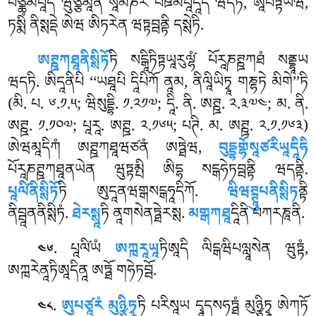
པཙྪིམཔཱདེ ཝུཙྩམཱནེ སཱམཎེརོ པཋམཔཱདཱདིཾ ཝདཏི, ཨཱཔཏྟིཡེཝ,
ཏསྨིཾ ནིསྶདྡེ ཨེཝ ཨིཏརེན ཝཏྟབྦནྟི དསྶེཏི.
ཨཊྛཀཐཱནིསྶིཏོ
ཏི སངྒཱིཏིཏྟཡཱརུལ༹ྷཾ པོརཱཎཊྛཀཐཾ སནྡྷཱཡ
ཝདཏི. ཨིདཱནིཔི ‘‘ཡཐཱཔི དཱིཔིཀོ ནཱམ, ནིལཱིཡིཏྭཱ གཎྷཏེ མིགེ’’ཏི
(མི. པ. ༦.༡.༥; ཝིསུདྡྷི. ༡.༢༡༧; དཱི. ནི. ཨཊྛ. ༢.༣༧༤; མ. ནི.
ཨཊྛ. ༡.༡༠༧; པཱརཱ. ཨཊྛ. ༢.༡༦༥; པཊི. མ. ཨཊྛ. ༢.༡.༡༦༣)
ཨེཝམཱདིཀཾ ཨཊྛཀཐཱཝཙནཾ ཨཏྠེཝ,
བུདྡྷགྷོསཱཙརིཡཱདཱིཧི
པོརཱཎཊྛཀཐཱནཡེན ཝུཏྟམྤི ཨིདྷ སངྒཧེཏབྦནྟི ཝདནྟི.
པཱལི༹ནིསྶིཏོ
ཏི ཨུདཱནཝགྒསངྒཧཱདིཀོ.
ཝིཝཊྚཱུཔནིསྶིཏ
ནྟི
ནིབྦཱནནིསྶིཏཾ.
ཐེརསྶཱ
ཏི ནཱགསེནཏྠེརསྶ.
མགྒཀཐཱ
དཱིནི པཀརཎཱནི.
. པཱལི༹ཡཾ
ཨཀྑརཱཡཱ
ཏིཨཱདི ལིངྒཝིཔལླཱསེན ཝུཏྟཾ,
༤༦
ཨཀྑརེནཱཏིཨཱདིནཱ ཨཏྠོ གཧེཏབྦོ.
.
ཨུཔཙཱརཾ
མུཉྩིཏྭཱ
ཏི པརིསཱཡ དྭཱདསཧཏྠཾ མུཉྩིཏྭཱ ཨེཀཏོ
༤༨