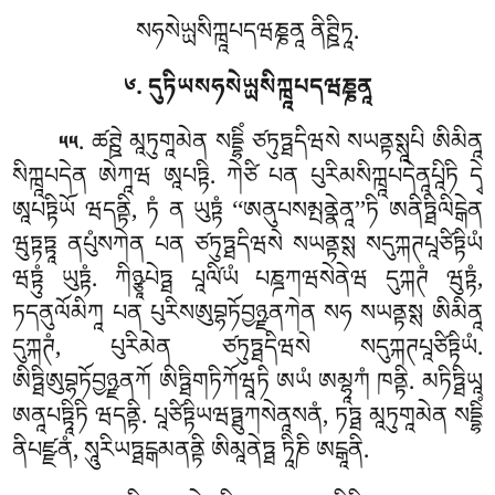
སཧསེཡྻསིཀྑཱཔདཝཎྞནཱ ནིཊྛིཏཱ.
༦. དུཏིཡསཧསེཡྻསིཀྑཱཔདཝཎྞནཱ
. ཚཊྛེ མཱཏུགཱམེན སདྡྷིཾ ཙཏུཏྠདིཝསེ སཡནྟསྶཱཔི ཨིམིནཱ
༥༥
སིཀྑཱཔདེན ཨེཀཱཝ ཨཱཔཏྟི. ཀེཙི པན པུརིམསིཀྑཱཔདེནཱཔཱིཏི དྭེ
ཨཱཔཏྟིཡོ ཝདནྟི, ཏཾ ན ཡུཏྟཾ ‘‘ཨནུཔསམྤནྣེནཱ’’ཏི ཨནིཏྠིལིངྒེན
ཝུཏྟཏྟཱ ནཔུཾསཀེན
པན ཙཏུཏྠདིཝསེ སཡནྟསྶ སདུཀྐཊཔཱཙིཏྟིཡཾ
ཝཏྟུཾ ཡུཏྟཾ. ཀིཉྩཱཔེཏྠ པཱལི༹ཡཾ པཎྜཀཝསེནེཝ དུཀྐཊཾ ཝུཏྟཾ,
ཏདནུལོམིཀཱ པན པུརིསཨུབྷཏོབྱཉྫནཀེན སཧ སཡནྟསྶ ཨིམིནཱ
དུཀྐཊཾ, པུརིམེན ཙཏུཏྠདིཝསེ སདུཀྐཊཔཱཙིཏྟིཡཾ.
ཨིཏྠིཨུབྷཏོབྱཉྫནཀོ ཨིཏྠིགཏིཀོཝཱཏི ཨཡཾ ཨམྷཱཀཾ ཁནྟི. མཏིཏྠིཡཱ
ཨནཱཔཏྟཱིཏི ཝདནྟི. པཱཙིཏྟིཡཝཏྠུཀསེནཱསནཾ, ཏཏྠ མཱཏུགཱམེན སདྡྷིཾ
ནིཔཛྫནཾ, སཱུརིཡཏྠངྒམནནྟི ཨིམཱནེཏྠ ཏཱིཎི ཨངྒཱནི.