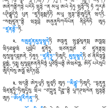
ཁུདྡཀེསུ ཝཱ. ‘‘ཛཱནིཏབྦཏོ’’ཏི ཧེཏུནོ ཝིཔཀྑེཔི ནིབྦཱནེ ཝཏྟནཏོ
ཨནེཀནྟིཀཏྟེ པརེཧི ཝུཏྟེ ‘‘ན མཡཱ ཨཡཾ ཧེཏུ ཝུཏྟོ’’ཏི
ཏཾ ཀཱརཎཾ
པཊིཙྪཱདེཏུཾ པུན ‘‘ཛཱཏིདྷམྨཏོཏི མཡཱ ཝུཏྟ’’ནྟིཨཱདཱིནི ཝདཏི.
‘‘སམྤཛཱན’’ནྟི ཝཏྟབྦེ ཨནུནཱསིཀལོཔེན ནིདྡེསོཏི ཨཱཧ
‘‘ཛཱནནྟོ’’
ཏི.
.
སམྤཛཱནམུསཱཝཱདེ
ཏི ཨཏྟནཱ ཝུཙྩམཱནསྶ ཨཏྠསྶ
༢
ཝིཏཐབྷཱཝཾ པུབྦེཔི ཛཱནིཏྭཱ, ཝཙནཀྑཎེ ཙ ཛཱནནྟསྶ
མུསཱཝཱདབྷཎནེ. ཏེནཱཧ
‘‘ཛཱནིཏྭཱ’’
ཏིཨཱདི.
མུསཱཝཱདེ
ཏི ཙ ནིམིཏྟཏྠེ
བྷུམྨཾ, ཏསྨཱ མུསཱབྷཎནནིམིཏྟཾ པཱཙིཏྟིཡནྟི ཨེཝམེཏྠ, ཨིཏོ པརེསུཔི
ཨཱིདིསེསུ ཨཏྠོ ཝེདིཏབྦོ.
. ཝདནྟི
ཨེཏཱཡཱཏི ཝཱཙཱཏི ཨཱཧ
‘‘མིཙྪཱ’’
ཏིཨཱདི. ‘‘དྷནུནཱ
༣
ཝིཛ྄ཛྷཏཱི’’ཏིཨཱདཱིསུ ཝིཡ ‘‘ཙཀྑུནཱ དིཊྛ’’ནྟི པཱཀཊཝསེན ཝུཏྟནྟི
ཨཱཧ
‘‘ཨོལཱ༹རིཀེནཱ’’
ཏི.