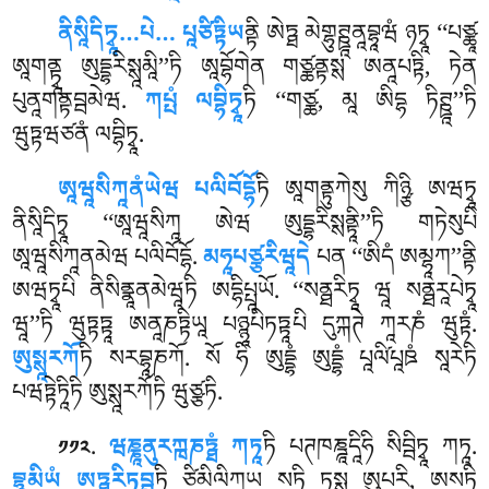
ནིསཱིདིཏྭཱ…པེ… པཱཙིཏྟིཡ
ནྟི ཨེཏྠ མེགྷུཊྛཱནཱབྷཱཝཾ ཉཏྭཱ ‘‘པཙྪཱ
ཨཱགནྟྭཱ ཨུདྡྷརིསྶཱམཱི’’ཏི ཨཱབྷོགེན གཙྪནྟསྶ ཨནཱཔཏྟི, ཏེན
པུནཱགནྟབྦམེཝ.
ཀཔྤཾ ལབྷིཏྭཱ
ཏི ‘‘གཙྪ, མཱ ཨིདྷ ཏིཊྛཱ’’ཏི
ཝུཏྟཝཙནཾ ལབྷིཏྭཱ.
ཨཱཝཱསིཀཱནཾཡེཝ པལིབོདྷོ
ཏི ཨཱགནྟུཀེསུ ཀིཉྩི ཨཝཏྭཱ
ནིསཱིདིཏྭཱ ‘‘ཨཱཝཱསིཀཱ ཨེཝ ཨུདྡྷརིསྶནྟཱི’’ཏི གཏེསུཔི
ཨཱཝཱསིཀཱནམེཝ པལིབོདྷོ.
མཧཱཔཙྩརིཝཱདེ
པན ‘‘ཨིདཾ ཨམྷཱཀ’’ནྟི
ཨཝཏྭཱཔི ནིསིནྣཱནམེཝཱཏི ཨདྷིཔྤཱཡོ. ‘‘སནྠརིཏྭཱ ཝཱ སནྠརཱཔེཏྭཱ
ཝཱ’’ཏི ཝུཏྟཏྟཱ ཨནཱཎཏྟིཡཱ པཉྙཱཔིཏཏྟཱཔི དུཀྐཊེ ཀཱརཎཾ ཝུཏྟཾ.
ཨུསྶཱརཀོ
ཏི སརབྷཱཎཀོ. སོ ཧི ཨུདྡྷཾ ཨུདྡྷཾ པཱལི༹པཱཋཾ སཱརེཏི
པཝཏྟེཏཱིཏི ཨུསྶཱརཀོཏི ཝུཙྩཏི.
.
ཝཎྞཱནུརཀྑཎཏྠཾ ཀཏཱ
ཏི པཊཁཎྜཱདཱིཧི སིབྦིཏྭཱ ཀཏཱ.
༡༡༢
བྷཱུམིཡཾ ཨཏྠརིཏབྦཱ
ཏི ཙིམིལིཀཱཡ སཏི ཏསྶཱ ཨུཔརི, ཨསཏི