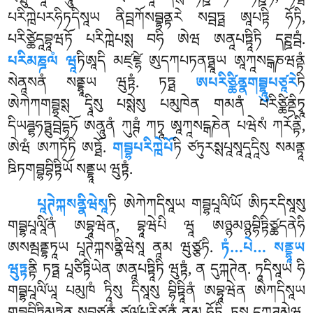
པརིཀྑེཔརཧིཏདིསཱཡ ནིབྦཀོསབྦྷནྟརེ སབྦཏྠ ཨཱཔཏྟི ཧོཏི,
པརིཙྪེདཱབྷཱཝཏོ པརིཀྑེཔསྶ བཧི ཨེཝ ཨནཱཔཏྟཱིཏི དཊྛབྦཾ.
པརིམཎྜལཾ ཝཱ
ཏིཨཱདི མཛ྄ཛྷེ ཨུདཀཔཏནཏྠཱཡ ཨཱཀཱསངྒཎཝནྟཾ
སེནཱསནཾ སནྡྷཱཡ ཝུཏྟཾ. ཏཏྠ
ཨཔརིཙྪིནྣགབྦྷཱུཔཙཱརེ
ཏི
ཨེཀེཀགབྦྷསྶ དྭཱིསུ པསྶེསུ པམུཁེན གམནཾ པརིཙྪིནྡིཏྭཱ
དིཡཌྜྷཧཏྠུབྦེདྷཏོ ཨནཱུནཾ ཀུཊྚཾ ཀཏྭཱ ཨཱཀཱསངྒཎེན པཝེསཾ ཀརོནྟི,
ཨེཝཾ ཨཀཏོཏི ཨཏྠོ.
གབྦྷཔརིཀྑེཔོ
ཏི ཙཏུརསྶཔཱསཱདཱདཱིསུ སམནྟཱ
ཋིཏགབྦྷབྷིཏྟིཡོ སནྡྷཱཡ ཝུཏྟཾ.
པཱཊེཀྐསནྣིཝེསཱ
ཏི ཨེཀེཀདིསཱཡ གབྦྷཔཱལི༹ཡོ ཨིཏརདིསཱསུ
གབྦྷཔཱལཱི༹ནཾ ཨབྷཱཝེན, བྷཱཝེཔི ཝཱ ཨཉྙམཉྙབྷིཏྟིཙྪདནེཧི
ཨསམྦནྡྷཏཱཡ པཱཊེཀྐསནྣིཝེསཱ ནཱམ ཝུཙྩཏི.
ཏཾ…པེ… སནྡྷཱཡ
ཝུཏྟ
ནྟི ཏཏྠ པཱཙིཏྟིཡེན ཨནཱཔཏྟཱིཏི ཝུཏྟཾ, ན དུཀྐཊེན. ཏཱདིསཱཡ ཧི
གབྦྷཔཱལི༹ཡཱ པམུཁཾ ཏཱིསུ དིསཱསུ བྷིཏྟཱིནཾ ཨབྷཱཝེན ཨེཀདིསཱཡ