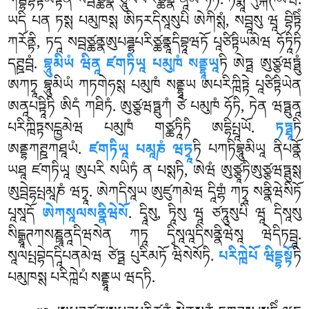
གབྦྷབྷིཏྟིམཏྟེན སབྦཙྪནྣཾ ཙཱུལ༹པརིཙྪནྣཾ ནཱམ ཧོཏི. ཏསྨཱ དུཀྐཊམེཝ.
ཡདི པན ཏསྶ པམུཁསྶ ཨིཏརདིསཱསུཔི ཨེཀིསྶཾ, སབྦཱསུ ཝཱ བྷིཏྟིཾ
ཀརོནྟི, ཏདཱ སབྦཙྪནྣཨུཔཌྜྷཔརིཙྪནྣཱདིབྷཱཝཏོ པཱཙིཏྟིཡམེཝ ཧོཏཱིཏི
དཊྛབྦཾ.
བྷཱུམིཡཾ ཝིནཱ ཛགཏིཡཱ པམུཁཾ སནྡྷཱཡཱ
ཏི ཨེཏྠ ཨུཙྩཝཏྠུཾ
ཨཀཏྭཱ བྷཱུམིཡཾ ཀཏགེཧསྶ པམུཁཾ སནྡྷཱཡ ཨཔརིཀྑིཏྟེ པཱཙིཏྟིཡེན
ཨནཱཔཏྟཱིཏི ཨིདཾ ཀཐིཏཾ
. ཨུཙྩཝཏྠུཀཾ ཙེ པམུཁཾ ཧོཏི, ཏེན ཝཏྠུནཱ
པརིཀྑིཏྟསངྑྱམེཝ པམུཁཾ གཙྪཏཱིཏི ཨདྷིཔྤཱཡོ.
ཏཏྠཱ
ཏི
ཨནྡྷཀཊྛཀཐཱཡཾ.
ཛགཏིཡཱ པམཱཎཾ ཝཏྭཱ
ཏི པཀཏིབྷཱུམིཡཱ ནིཔནྣོ
ཡཐཱ ཛགཏིཡཱ ཨུཔརི སཡིཏཾ ན པསྶཏི, ཨེཝཾ ཨུཙྩཱཏིཨུཙྩཝཏྠུསྶ
ཨུབྦེདྷཔྤམཱཎཾ ཝཏྭཱ. ཨེཀདིསཱཡ ཨུཛུཀམེཝ དཱིགྷཾ ཀཏྭཱ སནྣིཝེསིཏོ
པཱསཱདོ
ཨེཀསཱལསནྣིཝེསོ
. དྭཱིསུ, ཏཱིསུ ཝཱ ཙཏཱུསུཔི ཝཱ དིསཱསུ
སིངྒྷཱཊཀསཎྛཱནཱདིཝསེན ཀཏཱ དྭིསཱལཱདིསནྣིཝེསཱ ཝེདིཏབྦཱ.
སཱལཔྤབྷེདདཱིཔནམེཝ ཙེཏྠ པུརིམཏོ ཝིསེསོཏི.
པརིཀྑེཔོ ཝིདྡྷསྟོ
ཏི
པམུཁསྶ པརིཀྑེཔཾ སནྡྷཱཡ ཝདཏི.