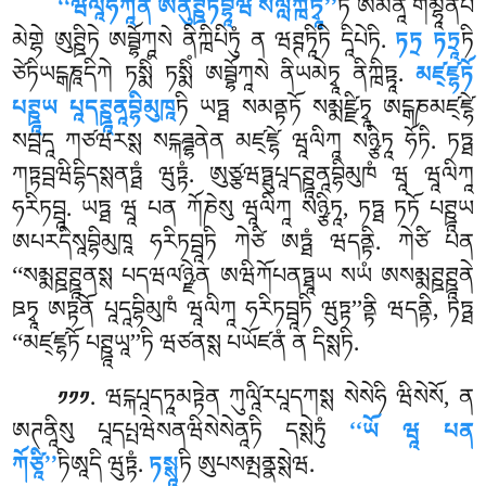
‘‘ཝལཱཧཀཱནཾ ཨནུཊྛིཏབྷཱཝཾ སལླཀྑེཏྭཱ’’
ཏི ཨིམིནཱ གིམྷཱནེཔི
མེགྷེ ཨུཊྛིཏེ ཨབྦྷོཀཱསེ ནིཀྑིཔིཏུཾ ན ཝཊྚཏཱིཏི དཱིཔེཏི.
ཏཏྲ ཏཏྲཱ
ཏི
ཙེཏིཡངྒཎཱདིཀེ ཏསྨིཾ ཏསྨིཾ ཨབྦྷོཀཱསེ ནིཡམེཏྭཱ ནིཀྑིཏྟཱ.
མཛ྄ཛྷཏོ
པཊྛཱཡ པཱདཊྛཱནཱབྷིམུཁཱ
ཏི ཡཏྠ སམནྟཏོ སམྨཛྫིཏྭཱ ཨངྒཎམཛ྄ཛྷེ
སབྦདཱ ཀཙཝརསྶ སངྐཌྜྷནེན མཛ྄ཛྷེ ཝཱལིཀཱ སཉྩིཏཱ ཧོཏི. ཏཏྠ
ཀཏྟབྦཝིདྷིདསྶནཏྠཾ ཝུཏྟཾ. ཨུཙྩཝཏྠུཔཱདཊྛཱནཱབྷིམུཁཾ ཝཱ ཝཱལིཀཱ
ཧརིཏབྦཱ. ཡཏྠ ཝཱ པན ཀོཎེསུ ཝཱལིཀཱ སཉྩིཏཱ, ཏཏྠ ཏཏོ པཊྛཱཡ
ཨཔརདིསཱབྷིམུཁཱ ཧརིཏབྦཱཏི ཀེཙི ཨཏྠཾ ཝདནྟི. ཀེཙི པན
‘‘སམྨཊྛཊྛཱནསྶ
པདཝལ༹ཉྫེན ཨཝིཀོཔནཏྠཱཡ སཡཾ ཨསམྨཊྛཊྛཱནེ
ཋཏྭཱ ཨཏྟནོ པཱདཱབྷིམུཁཾ ཝཱལིཀཱ ཧརིཏབྦཱཏི ཝུཏྟ’’ནྟི ཝདནྟི, ཏཏྠ
‘‘མཛ྄ཛྷཏོ པཊྛཱཡཱ’’ཏི ཝཙནསྶ པཡོཛནཾ ན དིསྶཏི.
. ཝངྐཔཱདཏཱམཏྟེན ཀུལཱི༹རཔཱདཀསྶ སེསེཧི ཝིསེསོ, ན
༡༡༡
ཨཊནཱིསུ པཱདཔྤཝེསནཝིསེསེནཱཏི དསྶེཏུཾ
‘‘ཡོ ཝཱ པན
ཀོཙཱི’’
ཏིཨཱདི ཝུཏྟཾ.
ཏསྶཱ
ཏི ཨུཔསམྤནྣསྶེཝ.