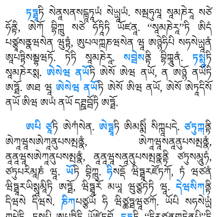
ཏཏྠཱ
ཏི སེནཱསནསངྑཱཏཱཡཾ སེཡྻཱཡཾ. སམྦཧུལཱ སཱམཎེརཱ སཙེ
ཧོནྟི, ཨེཀོ བྷིཀྑུ སཙེ ཧོཏཱིཏི ཡོཛནཱ. ‘‘སཱམཎེརཱ’’ཏི
ཨིདཾ
པཙྩཱསནྣཝསེན ཝུཏྟཾ, ཨུཔལཀྑཎཝསེན ཝཱ ཨཉྙེཧིཔི སཧསེཡྻཱནཾ
ཨཱཔཏྟིསམྦྷཝཏོ. ཏེཏི སཱམཎེརཱ.
སབྦེས
ནྟི བྷིཀྑཱུནཾ.
ཏསྶཱ
ཏི
སཱམཎེརསྶ.
ཨེསེཝ ནཡོ
ཏི ཨེསོ ཨེཝ ནཡོ, ན ཨཉྙོ ནཡོཏི
ཨཏྠོ. ཨཐ ཝཱ
ཨེསེཝ ནཡོ
ཏི ཨེསོ ཨིཝ ནཡོ, ཨེསོ ཨེཏཱདིསོ
ནཡོ ཨིཝ ཨཡཾ ནཡོ དཊྛབྦོཏི ཨཏྠོ.
ཨཔི ཙཱ
ཏི ཨེཀཾསེན.
ཨེཏྠཱ
ཏི ཨིམསྨིཾ སིཀྑཱཔདེ.
ཙཏུཀྐ
ནྟི
ཨེཀཱཝཱསཨེཀཱནུཔསམྤནྣཾ, ཨེཀཱཝཱསནཱནུཔསམྤནྣཾ,
ནཱནཱཝཱསཨེཀཱནུཔསམྤནྣཾ, ནཱནཱཝཱསནཱནུཔསམྤནྣནྟི ཙཏུསམཱུཧཾ,
ཙཏུཔརིམཱཎཾ ཝཱ.
ཡོ
ཏི བྷིཀྑུ.
ཧི
སདྡོ ཝིཏྠཱརཛོཏཀོ, ཏཾ ཝཙནཾ
ཝིཏྠཱརཡིསྶཱམཱིཏི ཨཏྠོ, ཝིཏྠཱརོ མཡཱ ཝུཙྩཏེཏི ཝཱ.
དེཝསིཀ
ནྟི
དིཝསེ དིཝསེ.
ཎིཀ
པཙྩཡོ ཧི ཝིཙྪཏྠཝཱཙཀོ. ཡོཔི སཧསེཡྻཾ