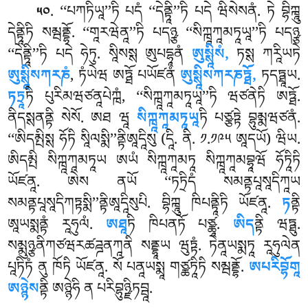
. ‘‘པཀཏིཡཱ’’ཏི པདཾ ‘‘དེནྟཱི’’ཏི པདེ ཝིསེསནཾ. ཏེ བྷིཀྑཱུ
༥༠
དེནྟཱིཏི སམྦནྡྷོ. ‘‘གཱརཝེནཱ’’ཏི པདཉྩ ‘‘སིཀྑཱཀཱམཏཱཡཱ’’ཏི པདཉྩ
‘‘དེནྟཱི’’ཏི པདེ ཧེཏུ. སཱིསསྶ ཨུཔདྷཱནཾ
ཨུསྶཱིསཾ,
ཏསྶ ཀརཱིཡཏེ
ཨུསྶཱིསཀརཎཾ
, ཏཾཡེཝ ཨཏྠོ པཡོཛནཾ
ཨུསྶཱིསཀརཎཏྠོ,
ཏདཏྠཱཡ.
ཏཏྲཱ
ཏི པུརིམཝཙནཱཔེཀྑཾ, ‘‘སིཀྑཱཀཱམཏཱཡཱ’’ཏི ཝཙནེཏི ཨཏྠོ.
ནིདསྶནནྟི སེསོ. ཨཐ ཝཱ
སིཀྑཱཀཱམཏཱཡཱ
ཏི པཙྩཏྟེ བྷུམྨཝཙནཾ.
‘‘ཨིདམྤིསྶ ཧོཏི སཱིལསྨི’’ནྟིཨཱདཱིསུ (དཱི. ནི. ༡.༡༩༥ ཨཱདཡོ) ཝིཡ.
ཨིདམྤི སིཀྑཱཀཱམཏཱཡ ཨཡཾ སིཀྑཱཀཱམཏཱ སིཀྑཱཀཱམབྷཱཝོ ཧོཏཱིཏི
ཡོཛནཱ. ཨེས ནཡོ ‘‘ཏཏྲིདཾ སམནྟཔཱསཱདིཀཱཡ
སམནྟཔཱསཱདིཀཏྟསྨི’’ནྟིཨཱདཱིསུཔི. བྷིཀྑཱུ ཁིཔནྟཱིཏི ཡོཛནཱ.
ཏ
ནྟི
ཨཱཡསྨནྟཾ རཱཧུལཾ.
ཨཐཱ
ཏི ཁིཔནཏོ པཙྪཱ.
ཨིད
ནྟི ཝཏྠུ.
སམྨུཉྩནིཀཙཝརཚཌྜནཀཱནི སནྡྷཱཡ ཝུཏྟཾ. ཏེནཱཡསྨཏཱ རཱཧུལེན
པཱཏིཏཾ ནུ ཁོཏི ཡོཛནཱ. སོ པནཱཡསྨཱ གཙྪཏཱིཏི སམྦནྡྷོ.
ཨཔརིབྷོགཱ
ཨཉྙེས
ནྟི ཨཉྙེཧི ན པརིབྷུཉྫིཏབྦཱ.