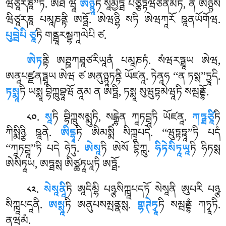
ཝིཙཱརཎཱ’’ཏི. ཨཐ ཝཱ
ཨཉྙཱ
ཏི སཱམྱཏྠེ པཙྩཏྟཝཙནམེཏཾ, ན ཨཉྙེསཾ
ཝིཙཱརཎཱ པམཱཎནྟི ཨཏྠོ. ཨེཝཉྷི སཏི ཨེཝཀཱརོ ཋཱནཡོགོཝ.
པུབྦེཔི ཙཱ
ཏི གནྠཱརམྦྷཀཱལེཔི ཙ.
ཨེཏ
ནྟི ཨཊྛཀཐཱཙརིཡཱནཾ པམཱཎཏཾ. སཾཝརཏྠཱཡ ཨེཝ,
ཨནཱཔཛྫནཏྠཱཡ ཨེཝ ཙ ཨནུཉྙཱཏནྟི ཡོཛནཱ. ཏེནཱཧ ‘‘ན ཏསྶ’’ཏྱཱདི.
ཏསྨཱ
ཏི ཡསྨཱ བྷིཀྑུབྷཱཝོ ནཱམ ན ཨཏྠི, ཏསྨཱ སུཝུཏྟམེཝཱཏི སམྦནྡྷོ.
.
སཱ
ཏི བྷིཀྑུསམྨུཏི, སངྒྷེན ཀཱཏབྦཱཏི ཡོཛནཱ.
ཀཏྠཙཱི
ཏི
༨༠
ཀིསྨིཉྩི ཋཱནེ.
ཨིདྷཱ
ཏི ཨིམསྨིཾ སིཀྑཱཔདེ. ‘‘ཝུཏྟཏྟཱ’’ཏི པདཾ
‘‘ཀཱཏབྦཱ’’ཏི པདེ ཧེཏུ.
ཨེསཱ
ཏི ཨེསོ བྷིཀྑུ.
ཧིཏེསིཏཱཡཱ
ཏི ཧིཏསྶ
ཨེསིཏཱཡ, ཨཏྠསྶ ཨིཙྪཏཱཡཱཏི ཨཏྠོ.
.
སེསཱནཱི
ཏི
ཨཱདིམྷི པཉྩསིཀྑཱཔདཏོ སེསཱནི ཨུཔརི པཉྩ
༨༢
སིཀྑཱཔདཱནི.
ཨསྶཱ
ཏི ཨནུཔསམྤནྣསྶ.
གྷཊེཏྭཱ
ཏི སམྦནྡྷཾ ཀཏྭཱཏི.
ནཝམཾ.