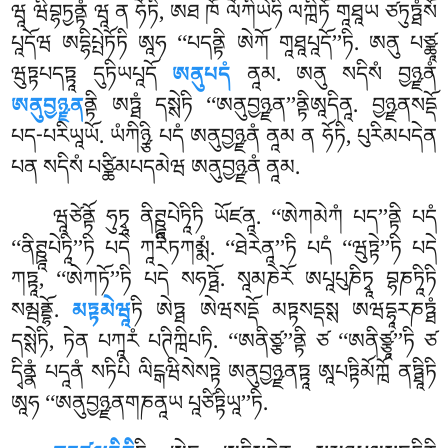
ཝཱ ཝིབྷཏྱནྟཾ ཝཱ ན ཧོཏི, ཨཐ ཁོ ལོཀིཡེཧི ལཀྑིཏོ གཱཐཱཡ ཙཏུཏྠཾསོ
པཱདོཝ ཨདྷིཔྤེཏོཏི ཨཱཧ ‘‘པདནྟི ཨེཀོ གཱཐཱཔཱདོ’’ཏི. ཨནུ པཙྪཱ
ཝུཏྟཔདཏྟཱ དུཏིཡཔཱདོ
ཨནུཔདཾ
ནཱམ. ཨནུ སདིསཾ བྱཉྫནཾ
ཨནུབྱཉྫན
ནྟི ཨཏྠཾ དསྶེཏི ‘‘ཨནུབྱཉྫན’’ནྟིཨཱདིནཱ. བྱཉྫནསདྡོ
པད-པརིཡཱཡོ. ཡཾཀིཉྩི པདཾ ཨནུབྱཉྫནཾ ནཱམ ན ཧོཏི, པུརིམཔདེན
པན སདིསཾ པཙྪིམཔདམེཝ ཨནུབྱཉྫནཾ ནཱམ.
ཝཱཙེནྟོ ཧུཏྭཱ ནིཊྛཱཔེཏཱིཏི ཡོཛནཱ. ‘‘ཨེཀམེཀཾ པད’’ནྟི པདཾ
‘‘ནིཊྛཱཔེཏཱི’’ཏི པདེ ཀཱརིཏཀམྨཾ. ‘‘ཐེརེནཱ’’ཏི པདཾ ‘‘ཝུཏྟེ’’ཏི པདེ
ཀཏྟཱ, ‘‘ཨེཀཏོ’’ཏི པདེ སཧཏྠོ. སཱམཎེརོ ཨཔཱཔུཎིཏྭཱ བྷཎཏཱིཏི
སམྦནྡྷོ.
མཏྟམེཝཱ
ཏི ཨེཏྠ ཨེཝསདྡོ མཏྟསདྡསྶ ཨཝདྷཱརཎཏྠཾ
དསྶེཏི, ཏེན པཀཱརཾ པཊིཀྑིཔཏི. ‘‘ཨནིཙྩ’’ནྟི ཙ ‘‘ཨནིཙྩཱ’’ཏི ཙ
དྭིནྣཾ པདཱནཾ སཏིཔི ལིངྒཝིསེསཏྟེ ཨནུབྱཉྫནཏྟཱ ཨཱཔཏྟིམོཀྑོ ནཏྠཱིཏི
ཨཱཧ ‘‘ཨནུབྱཉྫནགཎནཱཡ པཱཙིཏྟིཡཱ’’ཏི.