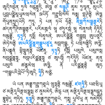
ཝཱལ༹སངྒྷཱཊཱདཱིསཱུ
ཏི
ཝཱལ༹རཱུཔཾ དསྶེཏྭཱ ཀཏེསུ སངྒྷཱཊཱདཱིསུ.
ཨཱདིསདྡེན ཏུལཾ སངྒཎྷཱཏི. ཨེཏྠ ཙ
སངྒྷཱཊོ
ནཱམ ཏུལཱན, མུཔརི
པུབྦཔཙྪིམཱཡཱམཝསེན ཋཔིཏོ ཀཊྛཝིསེསོ སམྨཱ གྷཊེནྟི ཨེཏྠ
གོཔཱནསྱཱདཡོཏི
ཀཏྭཱ. ཏེ པན ཏཡོ ཧོནྟི.
ནིབྦཀོསབྦྷནྟརེ
ཏི
ཚདནཀོཊིཨབྦྷནྟརེ. པརིམཎྜལཾ ཝཱ ཙཏུརསྶཾ ཝཱ སེནཱསནཾ ཧོཏཱིཏི
སམྦནྡྷོ.
ཏཏྲཱ
ཏི ཏསྨིཾ སེནཱསནེ. ཨཔརིཙྪིནྣོ གབྦྷསྶ ཨུཔཙཱརོ
ཨེཏེསནྟི
ཨཔརིཙྪིནྣགབྦྷཱུཔཙཱརཱ
སབྦགབྦྷཱ, ཏེ པཝིསནྟཱིཏི ཨཏྠོ.
ནིཔནྣཱནཾ བྷིཀྑཱུནནྟི ཡོཛནཱ.
ཏཏྲཱ
ཏི ཏསྨིཾ པམུཁེ. པམུཁསྶ
སབྦཙྪནྣཏྟཱ, སབྦཔརིཙྪནྣཏྟཱ ཙ ཨཱཔཏྟིཾ ཀརོཏཱིཏི ཡོཛནཱ. ནནུ
པམུཁེ ཚནྣམེཝ ཨཏྠི, ནོ པརིཙྪནྣནྟི ཨཱཧ
‘‘གབྦྷཔརིཀྑེཔོ’’ཏིཨཱདི.
ཧཱི
ཏི སཙྩཾ.
ཡཾ པན ཨནྡྷཀཊྛཀཐཱཡཾ ཝུཏྟནྟི སམྦནྡྷོ.
ཛགཏཱི
ཏི པཐཝིཡཱ
ཙ མནྡིརཱལིནྡཝཏྠུསྶ ཙ ནཱམམེཏཾ. ཨིདྷ པན མནྡིརཱལིནྡཝཏྠུསངྑཱཏཱ
བྷཱུབྷེདཱ གཧིཏཱ.
ཏཏྠཱ
ཏི ཨནྡྷཀཊྛཀཐཱཡཾ. ཀསྨཱ པཱལི༹ཡཱ ན སམེཏཱིཏི