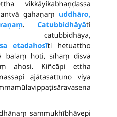
ttha vikkāyikabhaṇḍassa
 gantvā gahaṇaṃ
uddhāro,
āraṇaṃ
.
Catubbidhāyā
ti
ena catubbidhāya,
ssa etadahosī
ti hetuattho
ā balaṃ hoti, sīhaṃ disvā
aṃ ahosi. Kiñcāpi ettha
nassapi ajātasattuno viya
mamūlavippaṭisāravasena
ddhānaṃ sammukhībhāvepi