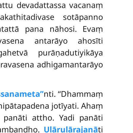
sattu devadattassa vacanaṃ
kathitadivase sotāpanno
atattā pana nāhosi. Evaṃ
vasena antarāyo ahosīti
etvā purāṇadutiyikāya
āravasena adhigamantarāyo
ssanameta’’
nti. ‘‘Dhammaṃ
 nipātapadena jotīyati. Ahaṃ
i panāti attho. Yadi panāti
sambandho.
Uḷāruḷārajanā
ti