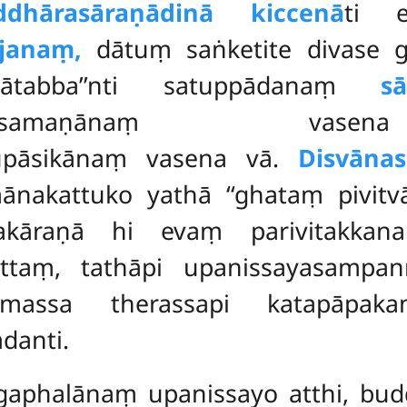
ddhārasāraṇādinā kiccenā
ti e
janaṃ,
dātuṃ
saṅketite divase
dātabba’’nti satuppādanaṃ
s
gahapatisamaṇānaṃ vas
aupāsikānaṃ vasena vā.
Disvāna
nakattuko yathā ‘‘ghataṃ pivitv
nakāraṇā hi evaṃ parivitakkan
 vuttaṃ, tathāpi upanissayasampan
imassa therassapi katapāpakam
danti.
aphalānaṃ upanissayo atthi, bu