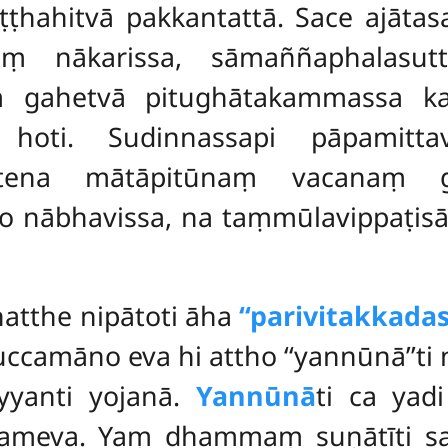
uṭṭhahitvā pakkantattā. Sace ajāta
ṃ nākarissa, sāmaññaphalasutta
ṃ gahetvā pitughātakammassa k
 hoti. Sudinnassapi pāpamitta
tena mātāpitūnaṃ vacanaṃ gah
 nābhavissa, na taṃmūlavippaṭis
anatthe nipātoti āha
‘‘parivitakkada
uccamāno eva hi attho ‘‘yannūnā’’ti
yanti yojanā.
Yannūnā
ti ca yad
thameva. Yaṃ dhammaṃ suṇātīti 