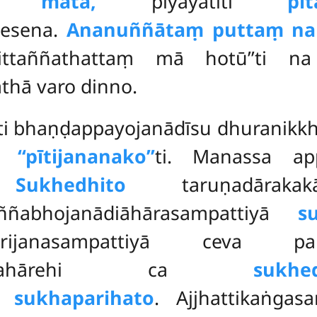
īti
mātā,
piyāyatīti
pi
alesena.
Ananuññātaṃ puttaṃ na 
ittaññathattaṃ mā hotū’’ti na
hā varo dinno.
ti bhaṇḍappayojanādīsu dhuranikk
ha
‘‘pītijananako’’
ti. Manassa a
.
Sukhedhito
taruṇadārakak
uññabhojanādiāhārasampattiyā
s
ādiparijanasampattiyā ceva p
paccayūpahārehi ca
sukhed
na
sukhaparihato
. Ajjhattikaṅga