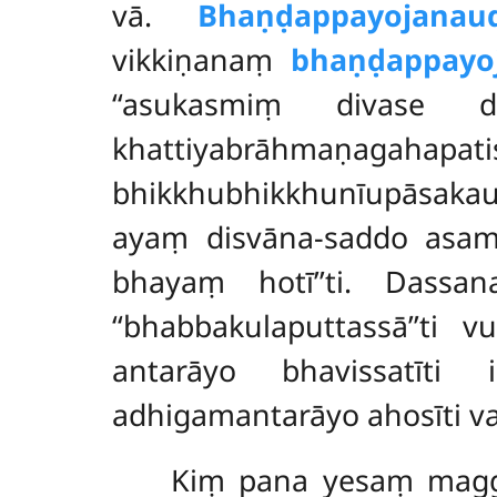
vā.
Bhaṇḍappayojanau
vikkiṇanaṃ
bhaṇḍappayo
‘‘asukasmiṃ divase 
khattiyabrāhmaṇa
bhikkhubhikkhunīupāsak
ayaṃ disvāna-saddo asamā
bhayaṃ hotī’’ti. Dassa
‘‘bhabbakulaputtassā’’ti
antarāyo bhavissatīti 
adhigamantarāyo ahosīti va
Kiṃ pana yesaṃ magg