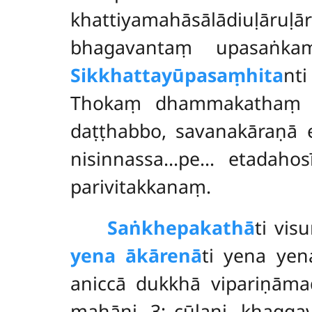
khattiyamahāsālādiuḷāruḷā
bhagavantaṃ upasaṅka
Sikkhattayūpasaṃhita
nt
Thokaṃ dhammakathaṃ su
daṭṭhabbo, savanakāraṇā 
nisinnassa…pe… etadahosī
parivitakkanaṃ.
Saṅkhepakathā
ti vi
yena ākārenā
ti yena ye
aniccā dukkhā vipariṇāmad
mahāni. 3; cūḷani. khagg