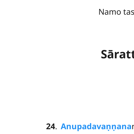
Namo ta
Sārat
24
.
Anupadavaṇṇana