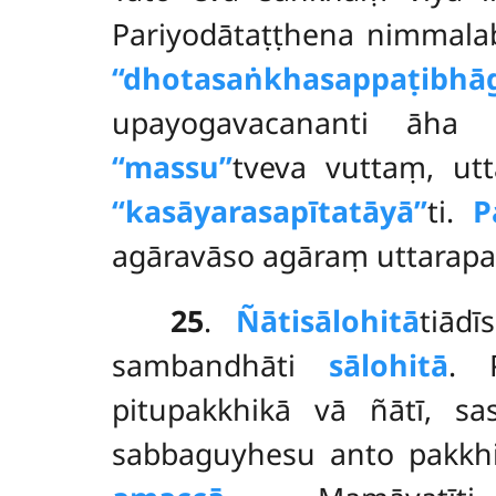
Pariyodātaṭṭhena nimmalab
‘‘dhotasaṅkhasappaṭibhāg
upayogavacananti āh
‘‘massu’’
tveva vuttaṃ, ut
‘‘kasāyarasapītatāyā’’
ti.
P
agāravāso agāraṃ uttarapa
25
.
Ñātisālohitā
tiādī
sambandhāti
sālohitā
. 
pitupakkhikā vā ñātī
, sa
sabbaguyhesu anto pakkhi