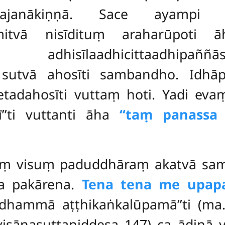
rajanākiṇṇā
. Sace ayampi pa
mitvā nisīdituṃ araharūpoti
i adhisīlaadhicittaadhipaññāsa
tvā ahosīti sambandho. Idhāpi 
etadahosīti vuttaṃ
hoti. Yadi ev
’’ti vuttanti āha
‘‘taṃ panassa 
suṃ visuṃ paduddhāraṃ akatvā sa
na pakārena.
Tena tena me upapa
hammā aṭṭhikaṅkalūpamā’’ti (ma. n
avisāṇasuttaniddesa 147) ca ādinā