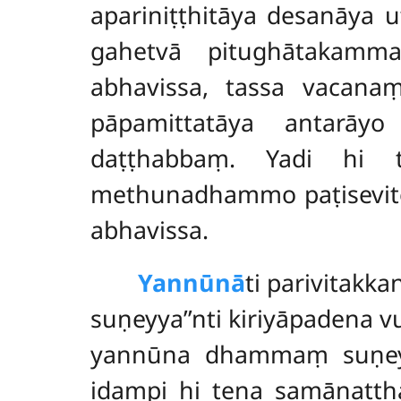
apariniṭṭhitāya desanāya 
gahetvā pitughātakamma
abhavissa, tassa vacana
pāpamittatāya antarāyo
daṭṭhabbaṃ. Yadi hi 
methunadhammo paṭisevito
abhavissa.
Yannūnā
ti parivitakk
suṇeyya’’nti kiriyāpadena v
yannūna dhammaṃ suṇey
idampi hi tena samānat