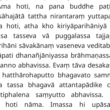
 Āma hoti, na pana buddhe paṭ
hajātā tattha nirantaraṃ yuttapa
 hoti, atha kho kiriyāparihāniyā
ssa tasseva vā puggalassa tajj
rihāni sāvakānaṃ vaseneva vedita
āpati dhanañjāniyassa brāhmaṇa
anno abhavissa. Evaṃ tāva desakas
so hatthārohaputto bhagavato 
 tassa bhagavā attantapādike c
pattiphalena saṃyutto abhavissa
yo hoti nāma. Imassa hi upāsak