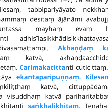
ilesaṃ, tabbipariyāyato nekk
ammaṃ desitaṃ ājānāmi avabujj
ṃsantassa mayhaṃ evaṃ h
nti adhisīlasikkhādisikkhattay
divasamattampi.
Akhaṇḍaṃ ka
itaṃ katvā, akhaṇḍaacchidd
hetaṃ.
Carimakacitta
nti cuticitta
atāya
ekantaparipuṇṇaṃ. Kilesa
ṃkiliṭṭhaṃ katvā, cittuppāda
a visuddhaṃ katvā pariharitabb
ikhitanti
saṅkhalikhitaṃ
. Tenāh