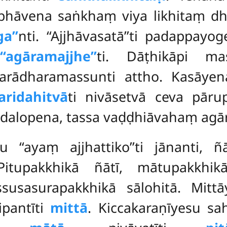
hāvena saṅkhaṃ viya likhitaṃ dho
a’’
nti. ‘‘Ajjhāvasatā’’ti padappay
a
‘‘agāramajjhe’’
ti. Dāṭhikāpi ma
tarādharamassunti attho. Kasāyen
aridahitvā
ti nivāsetvā ceva pāru
dalopena, tassa vaḍḍhiāvahaṃ agār
su ‘‘ayaṃ ajjhattiko’’ti jānanti,
Pitupakkhikā ñātī, mātupakkhik
ssusasurapakkhikā sālohitā. Mittā
pantīti
mittā
. Kiccakaraṇīyesu s