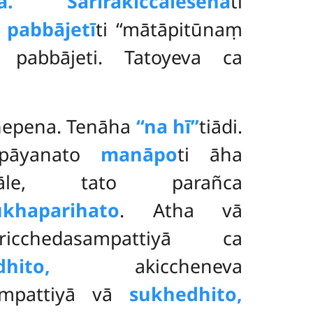
tā. Sarīrakiccalesenā
ti
pabbājetī
ti ‘‘mātāpitūnaṃ
 pabbājeti. Tatoyeva ca
hepena. Tenāha
‘‘na hī’’
tiādi.
ppāyanato
manāpo
ti āha
āle, tato parañca
ukhaparihato
. Atha vā
aricchedasampattiyā ca
hito,
akiccheneva
sampattiyā vā
sukhedhito,