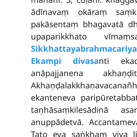
ādīnavaṃ okāraṃ saṃk
pakāsentaṃ bhagavatā dh
upaparikkhato vīma
Sikkhattayabrahmacariya
Ekampi divasa
nti eka
anāpajjanena akhaṇḍ
Akhaṇḍalakkhaṇavacanañ
ekanteneva paripūretabb
taṇhāsaṃkilesādinā asa
anuppādetvā. Accantamev
Tato eva saṅkhaṃ viya l