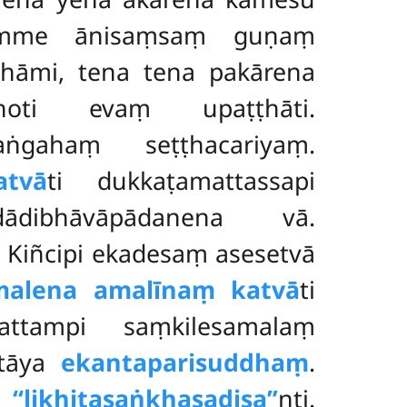
hamme ānisaṃsaṃ guṇaṃ
hāmi, tena tena pakārena
oti evaṃ upaṭṭhāti.
asaṅgahaṃ seṭṭhacariyaṃ.
tvā
ti dukkaṭamattassapi
ādibhāvāpādanena vā.
ṃ. Kiñcipi ekadesaṃ asesetvā
malena amalīnaṃ katvā
ti
mattampi saṃkilesamalaṃ
atāya
ekantaparisuddhaṃ
.
a
‘‘likhitasaṅkhasadisa’’
nti.