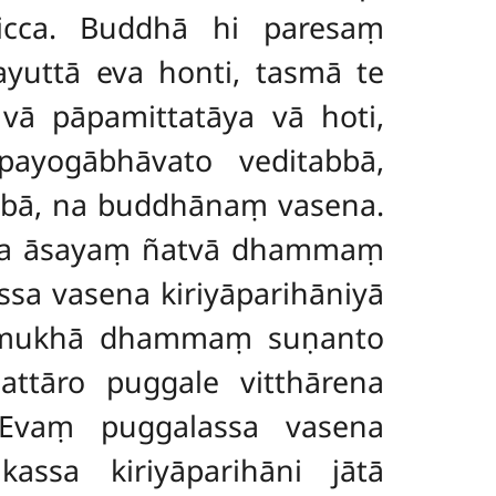
icca. Buddhā hi paresaṃ
yuttā eva honti, tasmā te
 vā pāpamittatāya vā hoti,
apayogābhāvato veditabbā,
bbā, na buddhānaṃ vasena.
ssa āsayaṃ ñatvā dhammaṃ
sa vasena kiriyāparihāniyā
sammukhā dhammaṃ suṇanto
attāro puggale vitthārena
. Evaṃ puggalassa vasena
assa kiriyāparihāni jātā