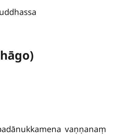
uddhassa
bhāgo)
 padānukkamena vaṇṇanaṃ