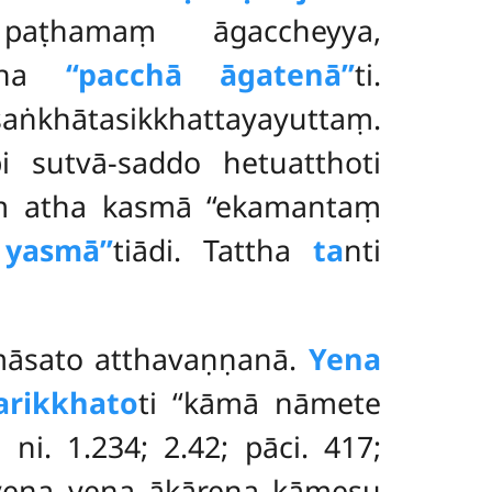
ṭhamaṃ āgaccheyya,
 āha
‘‘pacchā āgatenā’’
ti.
ṅkhātasikkhattayayuttaṃ.
sutvā-saddo hetuatthoti
aṃ atha kasmā ‘‘ekamantaṃ
yasmā’’
tiādi. Tattha
ta
nti
māsato atthavaṇṇanā.
Yena
rikkhato
ti ‘‘kāmā nāmete
i. 1.234; 2.42; pāci. 417;
 yena yena ākārena kāmesu