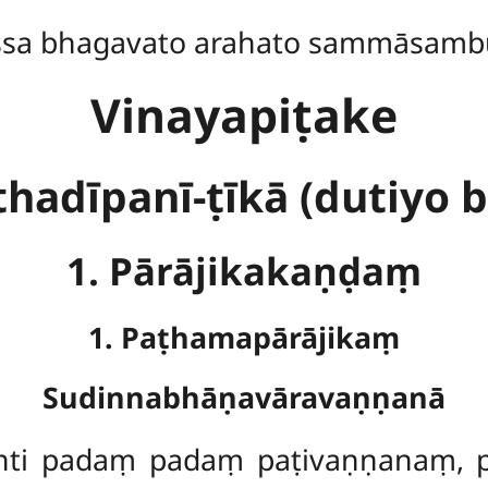
ssa bhagavato arahato sammāsamb
Vinayapiṭake
thadīpanī-ṭīkā (dutiyo 
1. Pārājikakaṇḍaṃ
1. Paṭhamapārājikaṃ
Sudinnabhāṇavāravaṇṇanā
nti
padaṃ padaṃ paṭivaṇṇanaṃ,