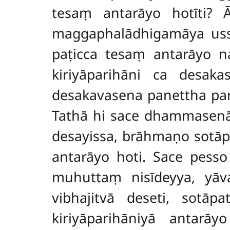
tesaṃ antarāyo hotīti?
maggaphalādhigamāya ussā
paṭicca tesaṃ antarāyo na
kiriyāparihāni ca desaka
desakavasena panettha pa
Tathā hi sace dhammasen
desayissa, brāhmaṇo sotāp
antarāyo hoti. Sace pes
muhuttaṃ nisīdeyya, yāva
vibhajitvā deseti, sotā
kiriyāparihāniyā antarā