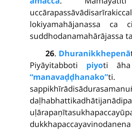
amaccā
. Mamāyat
uccārapassāvādisarīrakicc
lokiyamahājanassa ca c
suddhodanamahārājassa tat
26
.
Dhuranikkhepenā
Piyāyitabboti
piyo
ti ā
‘‘manavaḍḍhanako’’
ti
sappikhīrādisādurasaman
daḷhabhattikadhātijan
uḷārapaṇītasukha
dukkhapaccayavinodane