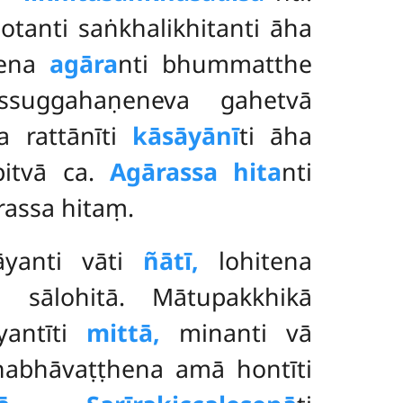
tanti saṅkhalikhitanti āha
ogena
agāra
nti bhummatthe
ssuggahaṇeneva gahetvā
a rattānīti
kāsāyānī
ti āha
pitvā ca.
Agārassa hita
nti
assa hitaṃ.
 ñāyanti vāti
ñātī,
lohitena
ā sālohitā. Mātupakkhikā
yantīti
mittā,
minanti vā
ahabhāvaṭṭhena amā hontīti