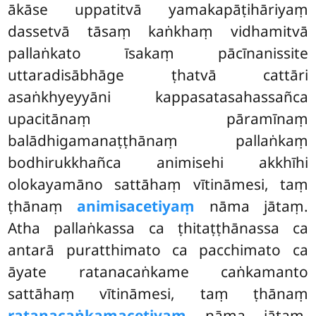
ākāse uppatitvā yamakapāṭihāriyaṃ
dassetvā tāsaṃ kaṅkhaṃ vidhamitvā
pallaṅkato īsakaṃ pācīnanissite
uttaradisābhāge ṭhatvā cattāri
asaṅkhyeyyāni kappasatasahassañca
upacitānaṃ pāramīnaṃ
balādhigamanaṭṭhānaṃ pallaṅkaṃ
bodhirukkhañca animisehi akkhīhi
olokayamāno sattāhaṃ vītināmesi, taṃ
ṭhānaṃ
animisacetiyaṃ
nāma jātaṃ.
Atha pallaṅkassa ca ṭhitaṭṭhānassa ca
antarā puratthimato ca pacchimato ca
āyate ratanacaṅkame caṅkamanto
sattāhaṃ vītināmesi, taṃ ṭhānaṃ
ratanacaṅkamacetiyaṃ
nāma jātaṃ.