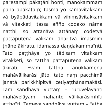
paresampi pākaṭāni honti, manokammaṃ
pana apākaṭaṃ; tasmā yo kāmavitakkaṃ
vā byāpādavitakkaṃ vā vihiṃsāvitakkaṃ
vā vitakketi, tassa añño codako nāma
natthi, so attanāva attānaṃ codetvā
pattapuṭena vālikaṃ āharitvā imasmiṃ
ṭhāne ākiratu, idamassa daṇḍakamma’’nti.
Tato paṭṭhāya yo tādisaṃ vitakkaṃ
vitakketi, so tattha pattapuṭena vālikaṃ
ākirati. Evaṃ tattha anukkamena
mahāvālikarāsi jāto, tato naṃ
pacchimā
janatā parikkhipitvā cetiyaṭṭhānamakāsi.
Taṃ sandhāya vuttaṃ – ‘‘uruvelāyanti
mahāvelāyaṃ; mahante vālikarāsimhīti
attho’’ti. Tameva sandhāya vuttaṃ – ‘‘atha