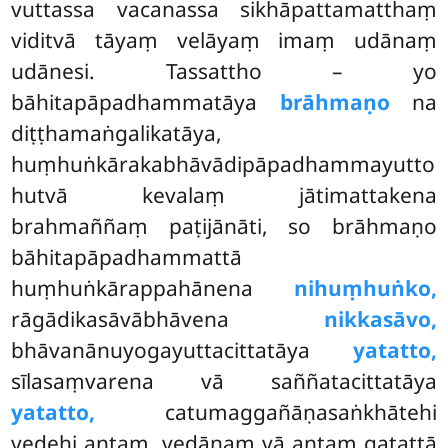
vuttassa vacanassa sikhāpattamatthaṃ
viditvā tāyaṃ velāyaṃ imaṃ udānaṃ
udānesi. Tassattho – yo
bāhitapāpadhammatāya
brāhmaṇo
na
diṭṭhamaṅgalikatāya,
huṃhuṅkārakabhāvādipāpadhammayutto
hutvā kevalaṃ jātimattakena
brahmaññaṃ paṭijānāti, so brāhmaṇo
bāhitapāpadhammattā
huṃhuṅkārappahānena
nihuṃhuṅko,
rāgādikasāvābhāvena
nikkasāvo,
bhāvanānuyogayuttacittatāya
yatatto,
sīlasaṃvarena vā saññatacittatāya
yatatto,
catumaggañāṇasaṅkhātehi
vedehi antaṃ, vedānaṃ vā antaṃ gatattā