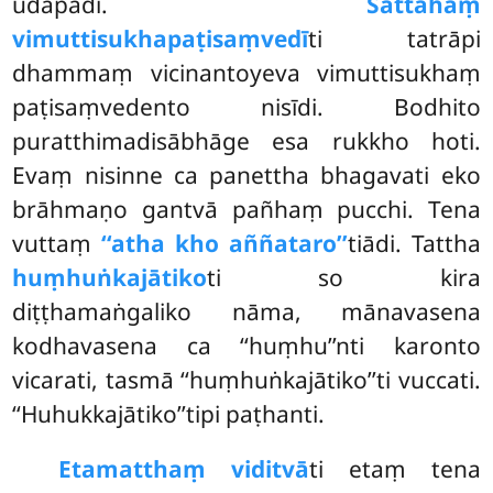
udapādi.
Sattāhaṃ
vimuttisukhapaṭisaṃvedī
ti tatrāpi
dhammaṃ vicinantoyeva vimuttisukhaṃ
paṭisaṃvedento nisīdi. Bodhito
puratthimadisābhāge esa rukkho hoti.
Evaṃ nisinne ca panettha bhagavati eko
brāhmaṇo gantvā pañhaṃ pucchi. Tena
vuttaṃ
‘‘atha kho aññataro’’
tiādi. Tattha
huṃhuṅkajātiko
ti so kira
diṭṭhamaṅgaliko nāma
, mānavasena
kodhavasena ca ‘‘huṃhu’’nti karonto
vicarati, tasmā ‘‘huṃhuṅkajātiko’’ti vuccati.
‘‘Huhukkajātiko’’tipi
paṭhanti.
Etamatthaṃ viditvā
ti etaṃ tena