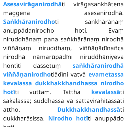
Asesavirāganirodhā
ti
virāgasaṅkhātena
maggena asesanirodhā
.
Saṅkhāranirodho
ti saṅkhārānaṃ
anuppādanirodho hoti. Evaṃ
niruddhānaṃ pana saṅkhārānaṃ nirodhā
viññāṇaṃ niruddhaṃ, viññāṇādīnañca
nirodhā nāmarūpādīni niruddhāniyeva
hontīti dassetuṃ
saṅkhāranirodhā
viññāṇanirodho
tiādīni vatvā
evametassa
kevalassa dukkhakkhandhassa nirodho
hotī
ti vuttaṃ. Tattha
kevalassā
ti
sakalassa; suddhassa vā sattavirahitassāti
attho.
Dukkhakkhandhassā
ti
dukkharāsissa.
Nirodho hotī
ti anuppādo