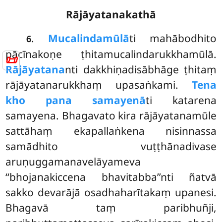
Rājāyatanakathā
.
Mucalindamūlā
ti mahābodhito
6
pācīnakoṇe ṭhitamucalindarukkhamūlā.
📜
Rājāyatana
nti dakkhiṇadisābhāge ṭhitaṃ
rājāyatanarukkhaṃ upasaṅkami
.
Tena
kho pana samayenā
ti katarena
samayena. Bhagavato kira rājāyatanamūle
sattāhaṃ ekapallaṅkena nisinnassa
samādhito vuṭṭhānadivase
aruṇuggamanavelāyameva
‘‘bhojanakiccena bhavitabba’’nti ñatvā
sakko devarājā osadhaharītakaṃ upanesi.
Bhagavā taṃ paribhuñji,