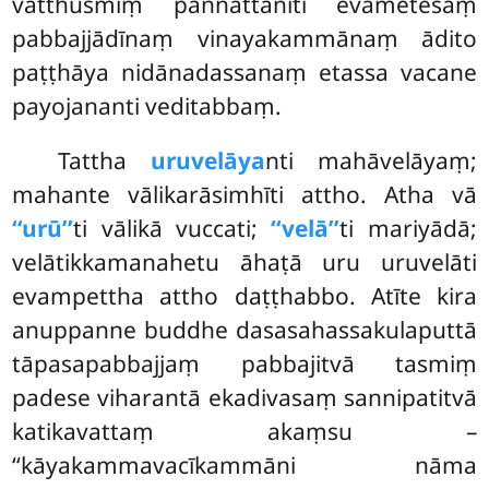
vatthusmiṃ paññattānīti evametesaṃ
pabbajjādīnaṃ vinayakammānaṃ ādito
paṭṭhāya nidānadassanaṃ etassa vacane
payojananti veditabbaṃ.
Tattha
uruvelāya
nti mahāvelāyaṃ;
mahante vālikarāsimhīti attho. Atha vā
‘‘urū’’
ti vālikā vuccati;
‘‘velā’’
ti mariyādā;
velātikkamanahetu āhaṭā uru uruvelāti
evampettha attho daṭṭhabbo. Atīte kira
anuppanne buddhe dasasahassakulaputtā
tāpasapabbajjaṃ pabbajitvā tasmiṃ
padese viharantā ekadivasaṃ sannipatitvā
katikavattaṃ akaṃsu –
‘‘kāyakammavacīkammāni nāma