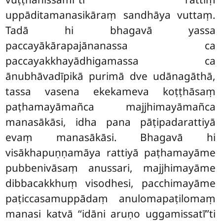
uppāditamanasikāraṃ sandhāya vuttaṃ.
Tadā hi bhagavā yassa
paccayākārapajānanassa ca
paccayakkhayādhigamassa ca
ānubhāvadīpikā purimā dve udānagāthā,
tassa vasena ekekameva koṭṭhāsaṃ
paṭhamayāmañca majjhimayāmañca
manasākāsi, idha pana pāṭipadarattiyā
evaṃ manasākāsi. Bhagavā hi
visākhapuṇṇamāya rattiyā paṭhamayāme
pubbenivāsaṃ anussari, majjhimayāme
dibbacakkhuṃ visodhesi, pacchimayāme
paṭiccasamuppādaṃ anulomapaṭilomaṃ
manasi katvā ‘‘idāni aruṇo uggamissatī’’ti