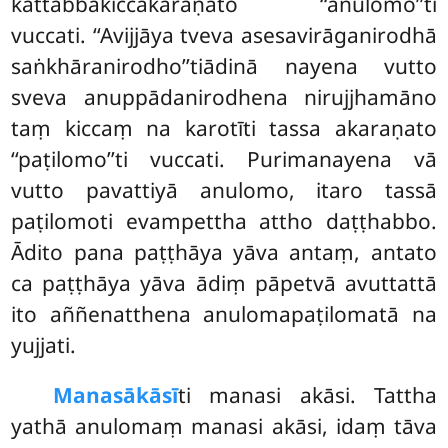
kattabbakiccakaraṇato ‘‘anulomo’’ti
vuccati. ‘‘Avijjāya tveva asesavirāganirodhā
saṅkhāranirodho’’tiādinā nayena vutto
sveva anuppādanirodhena nirujjhamāno
taṃ kiccaṃ na karotīti tassa akaraṇato
‘‘paṭilomo’’ti vuccati. Purimanayena vā
vutto pavattiyā anulomo, itaro tassā
paṭilomoti evampettha attho daṭṭhabbo.
Ādito pana paṭṭhāya yāva antaṃ, antato
ca paṭṭhāya yāva ādiṃ pāpetvā avuttattā
ito aññenatthena anulomapaṭilomatā na
yujjati.
Manasākāsī
ti manasi akāsi. Tattha
yathā anulomaṃ manasi akāsi, idaṃ tāva