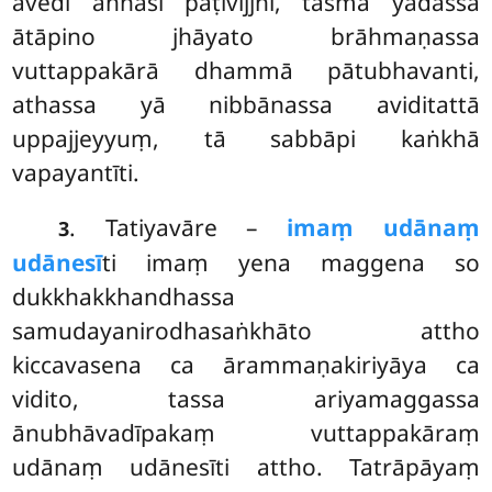
avedi aññāsi paṭivijjhi, tasmā yadāssa
ātāpino jhāyato
brāhmaṇassa
vuttappakārā dhammā pātubhavanti,
athassa yā nibbānassa aviditattā
uppajjeyyuṃ, tā sabbāpi kaṅkhā
vapayantīti.
. Tatiyavāre –
imaṃ udānaṃ
3
udānesī
ti imaṃ yena maggena so
dukkhakkhandhassa
samudayanirodhasaṅkhāto attho
kiccavasena ca ārammaṇakiriyāya ca
vidito, tassa ariyamaggassa
ānubhāvadīpakaṃ vuttappakāraṃ
udānaṃ udānesīti attho. Tatrāpāyaṃ