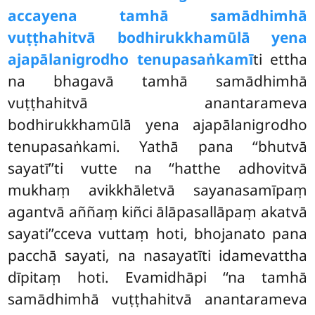
accayena tamhā samādhimhā
vuṭṭhahitvā bodhirukkhamūlā yena
ajapālanigrodho tenupasaṅkamī
ti ettha
na bhagavā tamhā samādhimhā
vuṭṭhahitvā anantarameva
bodhirukkhamūlā yena ajapālanigrodho
tenupasaṅkami. Yathā pana ‘‘bhutvā
sayatī’’ti vutte na ‘‘hatthe adhovitvā
mukhaṃ avikkhāletvā sayanasamīpaṃ
agantvā aññaṃ kiñci ālāpasallāpaṃ akatvā
sayati’’cceva vuttaṃ hoti, bhojanato pana
pacchā sayati, na nasayatīti idamevattha
dīpitaṃ hoti. Evamidhāpi ‘‘na tamhā
samādhimhā vuṭṭhahitvā anantarameva