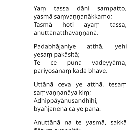
Yaṃ tassa dāni sampatto,
yasmā saṃvaṇṇanākkamo;
Tasmā hoti ayaṃ tassa,
anuttānatthavaṇṇanā.
Padabhājaniye atthā, yehi
yesaṃ pakāsitā;
Te ce puna vadeyyāma,
pariyosānaṃ kadā bhave.
Uttānā
ceva ye atthā, tesaṃ
saṃvaṇṇanāya kiṃ;
Adhippāyānusandhīhi,
byañjanena ca ye pana.
Anuttānā na te yasmā, sakkā