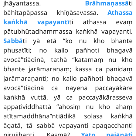
jhāyantassa.
Brāhmaṇassā
ti
bāhitapāpassa khīṇāsavassa.
Athassa
kaṅkhā vapayantī
ti athassa evaṃ
pātubhūtadhammassa kaṅkhā vapayanti.
Sabbā
ti yā etā ‘‘ko nu kho bhante
phusatīti; no kallo pañhoti bhagavā
avocā’’tiādinā, tathā ‘‘katamaṃ nu kho
bhante jarāmaraṇaṃ; kassa ca panidaṃ
jarāmaraṇanti
; no kallo pañhoti bhagavā
avocā’’tiādinā ca nayena paccayākāre
kaṅkhā vuttā, yā ca paccayākārasseva
appaṭividdhattā ‘‘ahosiṃ nu kho ahaṃ
atītamaddhāna’’ntiādikā soḷasa kaṅkhā
āgatā, tā sabbā vapayanti apagacchanti
nirujjhanti. Kasmā?
Yato pajānāti