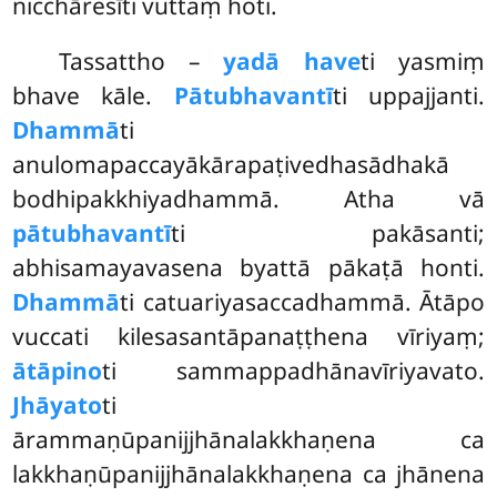
nicchāresīti vuttaṃ hoti.
Tassattho –
yadā have
ti yasmiṃ
bhave kāle.
Pātubhavantī
ti uppajjanti.
Dhammā
ti
anulomapaccayākārapaṭivedhasādhakā
bodhipakkhiyadhammā. Atha vā
pātubhavantī
ti pakāsanti;
abhisamayavasena byattā pākaṭā honti.
Dhammā
ti catuariyasaccadhammā. Ātāpo
vuccati kilesasantāpanaṭṭhena vīriyaṃ;
ātāpino
ti sammappadhānavīriyavato.
Jhāyato
ti
ārammaṇūpanijjhānalakkhaṇena ca
lakkhaṇūpanijjhānalakkhaṇena ca jhānena