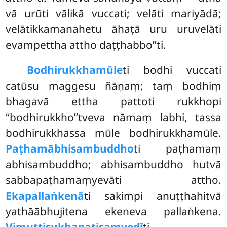
vā urūti vālikā vuccati; velāti mariyādā;
velātikkamanahetu āhaṭā uru uruvelāti
evampettha attho daṭṭhabbo’’ti.
Bodhirukkhamūle
ti bodhi vuccati
catūsu maggesu ñāṇaṃ; taṃ bodhiṃ
bhagavā ettha pattoti rukkhopi
‘‘bodhirukkho’’tveva nāmaṃ labhi, tassa
bodhirukkhassa mūle bodhirukkhamūle.
Paṭhamābhisambuddho
ti
paṭhamaṃ
abhisambuddho; abhisambuddho hutvā
sabbapaṭhamaṃyevāti attho.
Ekapallaṅkenā
ti sakimpi anuṭṭhahitvā
yathāābhujitena ekeneva pallaṅkena.
Vimuttisukhapaṭisaṃvedī
ti