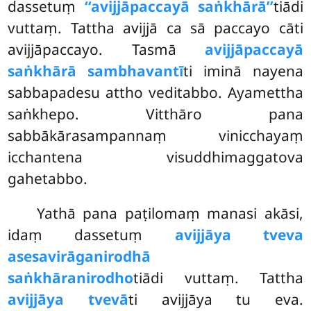
dassetuṃ
‘‘avijjāpaccayā saṅkhārā’’
tiādi
vuttaṃ. Tattha avijjā ca sā paccayo cāti
avijjāpaccayo. Tasmā
avijjāpaccayā
saṅkhārā sambhavantī
ti iminā nayena
sabbapadesu attho veditabbo. Ayamettha
saṅkhepo. Vitthāro pana
sabbākārasampannaṃ vinicchayaṃ
icchantena visuddhimaggatova
gahetabbo.
Yathā pana paṭilomaṃ manasi akāsi,
idaṃ dassetuṃ
avijjāya tveva
asesavirāganirodhā
saṅkhāranirodho
tiādi vuttaṃ. Tattha
avijjāya tvevā
ti avijjāya tu eva.