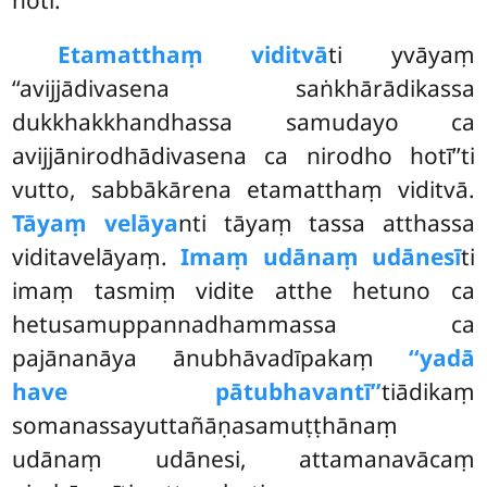
hoti.
Etamatthaṃ
viditvā
ti yvāyaṃ
‘‘avijjādivasena saṅkhārādikassa
dukkhakkhandhassa samudayo ca
avijjānirodhādivasena ca nirodho hotī’’ti
vutto, sabbākārena etamatthaṃ viditvā.
Tāyaṃ velāya
nti tāyaṃ tassa atthassa
viditavelāyaṃ.
Imaṃ udānaṃ udānesī
ti
imaṃ tasmiṃ vidite atthe hetuno ca
hetusamuppannadhammassa ca
pajānanāya ānubhāvadīpakaṃ
‘‘yadā
have pātubhavantī’’
tiādikaṃ
somanassayuttañāṇasamuṭṭhānaṃ
udānaṃ udānesi, attamanavācaṃ