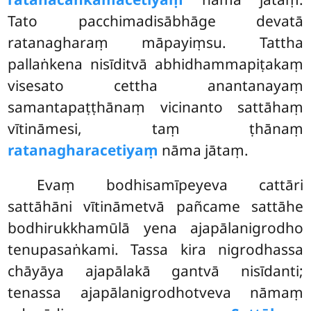
Tato pacchimadisābhāge devatā
ratanagharaṃ māpayiṃsu. Tattha
pallaṅkena nisīditvā abhidhammapiṭakaṃ
visesato cettha anantanayaṃ
samantapaṭṭhānaṃ
vicinanto sattāhaṃ
vītināmesi, taṃ ṭhānaṃ
ratanagharacetiyaṃ
nāma jātaṃ.
Evaṃ bodhisamīpeyeva cattāri
sattāhāni vītināmetvā pañcame sattāhe
bodhirukkhamūlā yena ajapālanigrodho
tenupasaṅkami. Tassa kira nigrodhassa
chāyāya ajapālakā gantvā nisīdanti;
tenassa ajapālanigrodhotveva nāmaṃ