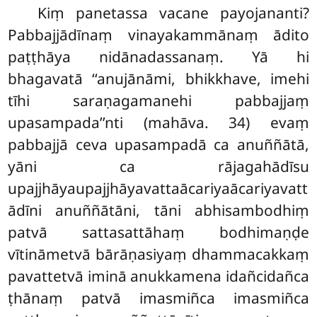
Kiṃ panetassa
vacane payojananti?
Pabbajjādīnaṃ vinayakammānaṃ ādito
paṭṭhāya nidānadassanaṃ. Yā hi
bhagavatā ‘‘anujānāmi, bhikkhave, imehi
tīhi
saraṇagamanehi pabbajjaṃ
upasampada’’nti (mahāva. 34) evaṃ
pabbajjā ceva upasampadā ca anuññātā,
yāni ca rājagahādīsu
upajjhāyaupajjhāyavattaācariyaācariyavatt
ādīni anuññātāni, tāni abhisambodhiṃ
patvā sattasattāhaṃ bodhimaṇḍe
vītināmetvā bārāṇasiyaṃ dhammacakkaṃ
pavattetvā iminā anukkamena idañcidañca
ṭhānaṃ patvā imasmiñca imasmiñca