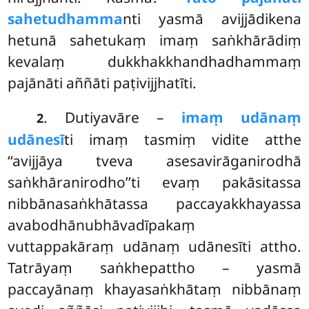
sahetudhamma
nti yasmā avijjādikena
hetunā sahetukaṃ imaṃ saṅkhārādiṃ
kevalaṃ dukkhakkhandhadhammaṃ
pajānāti aññāti paṭivijjhatīti.
. Dutiyavāre –
imaṃ udānaṃ
2
udānesī
ti imaṃ tasmiṃ vidite atthe
‘‘avijjāya tveva asesavirāganirodhā
saṅkhāranirodho’’ti evaṃ pakāsitassa
nibbānasaṅkhātassa paccayakkhayassa
avabodhānubhāvadīpakaṃ
vuttappakāraṃ udānaṃ udānesīti attho.
Tatrāyaṃ saṅkhepattho – yasmā
paccayānaṃ khayasaṅkhātaṃ nibbānaṃ