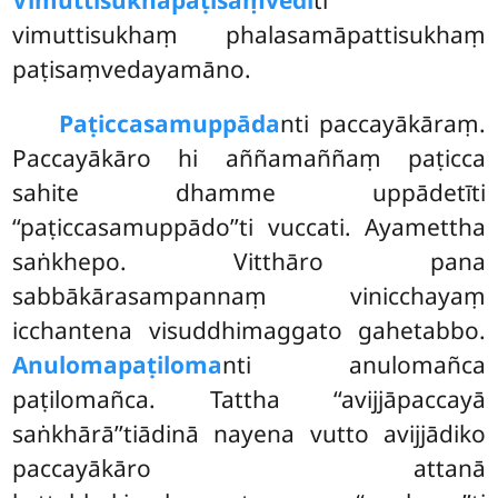
vimuttisukhaṃ phalasamāpattisukhaṃ
paṭisaṃvedayamāno.
Paṭiccasamuppāda
nti
paccayākāraṃ.
Paccayākāro hi aññamaññaṃ paṭicca
sahite dhamme uppādetīti
‘‘paṭiccasamuppādo’’ti vuccati. Ayamettha
saṅkhepo. Vitthāro pana
sabbākārasampannaṃ vinicchayaṃ
icchantena visuddhimaggato gahetabbo.
Anulomapaṭiloma
nti anulomañca
paṭilomañca. Tattha ‘‘avijjāpaccayā
saṅkhārā’’tiādinā nayena vutto avijjādiko
paccayākāro attanā