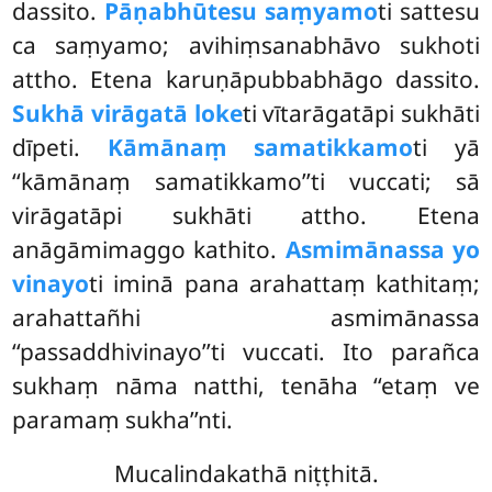
dassito.
Pāṇabhūtesu saṃyamo
ti sattesu
ca saṃyamo; avihiṃsanabhāvo sukhoti
attho. Etena karuṇāpubbabhāgo dassito.
Sukhā virāgatā loke
ti vītarāgatāpi sukhāti
dīpeti.
Kāmānaṃ samatikkamo
ti yā
‘‘kāmānaṃ samatikkamo’’ti vuccati; sā
virāgatāpi sukhāti attho. Etena
anāgāmimaggo kathito.
Asmimānassa yo
vinayo
ti iminā pana arahattaṃ kathitaṃ;
arahattañhi asmimānassa
‘‘passaddhivinayo’’ti vuccati. Ito parañca
sukhaṃ nāma natthi, tenāha ‘‘etaṃ ve
paramaṃ sukha’’nti.
Mucalindakathā niṭṭhitā.