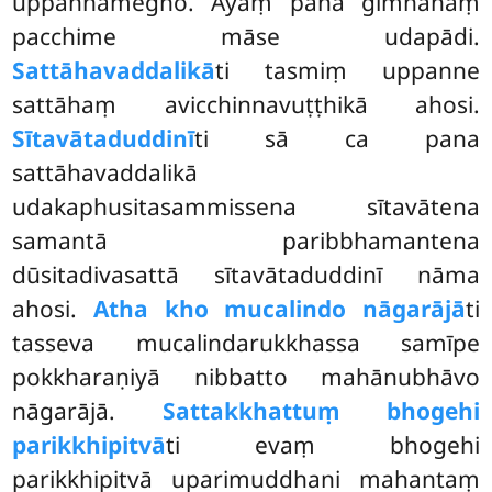
uppannamegho. Ayaṃ pana gimhānaṃ
pacchime māse udapādi.
Sattāhavaddalikā
ti tasmiṃ uppanne
sattāhaṃ avicchinnavuṭṭhikā ahosi.
Sītavātaduddinī
ti sā ca pana
sattāhavaddalikā
udakaphusitasammissena sītavātena
samantā paribbhamantena
dūsitadivasattā sītavātaduddinī nāma
ahosi.
Atha kho mucalindo nāgarājā
ti
tasseva mucalindarukkhassa samīpe
pokkharaṇiyā nibbatto mahānubhāvo
nāgarājā.
Sattakkhattuṃ bhogehi
parikkhipitvā
ti evaṃ bhogehi
parikkhipitvā uparimuddhani mahantaṃ