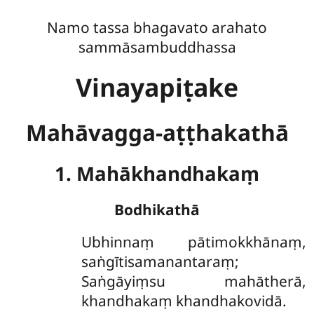
Namo tassa bhagavato arahato
sammāsambuddhassa
Vinayapiṭake
Mahāvagga-aṭṭhakathā
1. Mahākhandhakaṃ
Bodhikathā
Ubhinnaṃ
pātimokkhānaṃ,
saṅgītisamanantaraṃ;
Saṅgāyiṃsu mahātherā,
khandhakaṃ khandhakovidā.