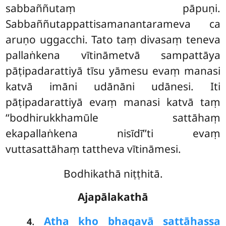
sabbaññutaṃ pāpuṇi.
Sabbaññutappattisamanantarameva ca
aruṇo uggacchi. Tato taṃ divasaṃ teneva
pallaṅkena vītināmetvā sampattāya
pāṭipadarattiyā tīsu yāmesu evaṃ manasi
katvā imāni udānāni udānesi. Iti
pāṭipadarattiyā evaṃ manasi katvā taṃ
‘‘bodhirukkhamūle sattāhaṃ
ekapallaṅkena nisīdī’’ti evaṃ
vuttasattāhaṃ tattheva vītināmesi.
Bodhikathā niṭṭhitā.
Ajapālakathā
.
Atha
kho bhagavā sattāhassa
4