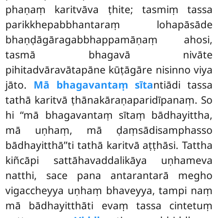
phaṇaṃ karitvāva ṭhite; tasmiṃ tassa
parikkhepabbhantaraṃ lohapāsāde
bhaṇḍāgāragabbhappamāṇaṃ ahosi,
tasmā bhagavā nivāte
pihitadvāravātapāne kūṭāgāre nisinno viya
jāto.
Mā bhagavantaṃ sīta
ntiādi tassa
tathā karitvā ṭhānakāraṇaparidīpanaṃ. So
hi ‘‘mā bhagavantaṃ sītaṃ bādhayittha,
mā uṇhaṃ, mā ḍaṃsādisamphasso
bādhayitthā’’ti tathā karitvā aṭṭhāsi. Tattha
kiñcāpi sattāhavaddalikāya uṇhameva
natthi, sace pana antarantarā megho
vigaccheyya uṇhaṃ bhaveyya
, tampi naṃ
mā bādhayitthāti evaṃ tassa cintetuṃ