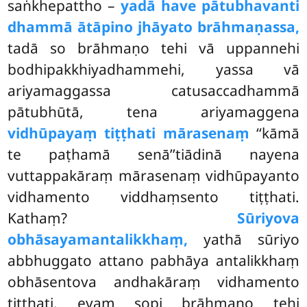
saṅkhepattho –
yadā have pātubhavanti
dhammā ātāpino jhāyato brāhmaṇassa,
tadā so brāhmaṇo tehi vā uppannehi
bodhipakkhiyadhammehi, yassa vā
ariyamaggassa catusaccadhammā
pātubhūtā, tena ariyamaggena
vidhūpayaṃ tiṭṭhati mārasenaṃ
‘‘kāmā
te paṭhamā senā’’tiādinā nayena
vuttappakāraṃ mārasenaṃ vidhūpayanto
vidhamento viddhaṃsento tiṭṭhati.
Kathaṃ?
Sūriyova
obhāsayamantalikkhaṃ,
yathā sūriyo
abbhuggato attano pabhāya antalikkhaṃ
obhāsentova andhakāraṃ vidhamento
tiṭṭhati, evaṃ sopi brāhmaṇo tehi