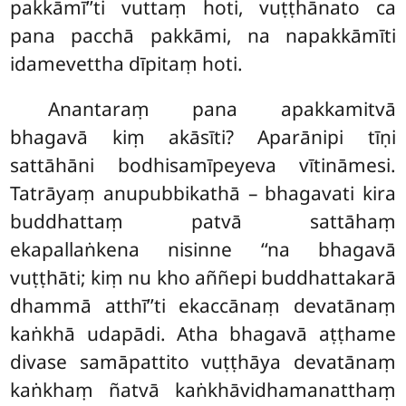
pakkāmī’’ti vuttaṃ hoti, vuṭṭhānato ca
pana pacchā pakkāmi, na napakkāmīti
idamevettha dīpitaṃ hoti.
Anantaraṃ pana apakkamitvā
bhagavā kiṃ akāsīti? Aparānipi tīṇi
sattāhāni bodhisamīpeyeva vītināmesi.
Tatrāyaṃ anupubbikathā – bhagavati kira
buddhattaṃ patvā sattāhaṃ
ekapallaṅkena nisinne ‘‘na bhagavā
vuṭṭhāti; kiṃ nu kho aññepi buddhattakarā
dhammā atthī’’ti ekaccānaṃ devatānaṃ
kaṅkhā udapādi. Atha bhagavā aṭṭhame
divase samāpattito vuṭṭhāya devatānaṃ
kaṅkhaṃ ñatvā kaṅkhāvidhamanatthaṃ