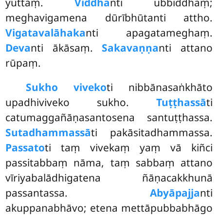
yuttaṃ.
Viddha
nti ubbiddhaṃ;
meghavigamena
dūrībhūtanti attho.
Vigatavalāhaka
nti apagatameghaṃ.
Deva
nti ākāsaṃ.
Sakavaṇṇa
nti attano
rūpaṃ.
Sukho viveko
ti nibbānasaṅkhāto
upadhiviveko sukho.
Tuṭṭhassā
ti
catumaggañāṇasantosena santuṭṭhassa.
Sutadhammassā
ti pakāsitadhammassa.
Passato
ti taṃ vivekaṃ yaṃ vā kiñci
passitabbaṃ nāma, taṃ sabbaṃ attano
vīriyabalādhigatena ñāṇacakkhunā
passantassa.
Abyāpajja
nti
akuppanabhāvo; etena mettāpubbabhāgo