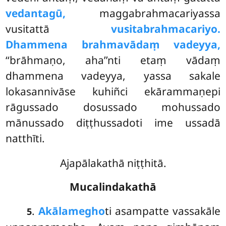
vedantagū,
maggabrahmacariyassa
vusitattā
vusitabrahmacariyo.
Dhammena brahmavādaṃ vadeyya,
‘‘brāhmaṇo, aha’’nti etaṃ vādaṃ
dhammena vadeyya, yassa sakale
lokasannivāse kuhiñci ekārammaṇepi
rāgussado dosussado mohussado
mānussado diṭṭhussadoti ime ussadā
natthīti.
Ajapālakathā niṭṭhitā.
Mucalindakathā
.
Akālamegho
ti asampatte vassakāle
5