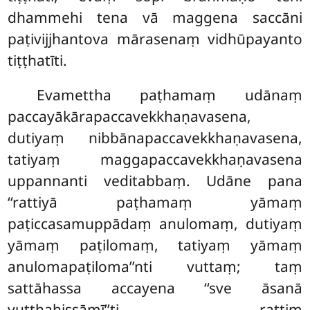
dhammehi tena vā maggena saccāni
paṭivijjhantova mārasenaṃ vidhūpayanto
tiṭṭhatīti.
Evamettha paṭhamaṃ udānaṃ
paccayākārapaccavekkhaṇavasena,
dutiyaṃ nibbānapaccavekkhaṇavasena
,
tatiyaṃ maggapaccavekkhaṇavasena
uppannanti veditabbaṃ. Udāne pana
‘‘rattiyā paṭhamaṃ yāmaṃ
paṭiccasamuppādaṃ anulomaṃ, dutiyaṃ
yāmaṃ paṭilomaṃ, tatiyaṃ yāmaṃ
anulomapaṭiloma’’nti vuttaṃ; taṃ
sattāhassa accayena ‘‘sve āsanā
vuṭṭhahissāmī’’ti rattiṃ