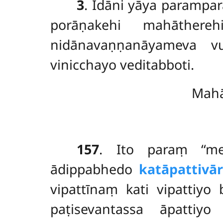
3
. Idāni yāya parampa
porāṇakehi mahāthere
nidānavaṇṇanāyameva vut
vinicchayo veditabboti.
Mahā
157
. Ito paraṃ ‘‘me
ādippabhedo
katāpattivār
vipattīnaṃ kati vipattiyo 
paṭisevantassa āpattiy