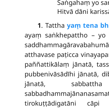
Saṅgahaṃ yo sa
Hitvā dāni kari
1
. Tattha
yaṃ tena b
ayaṃ saṅkhepattho – yo 
saddhammagāravabahumānav
atthavase paṭicca vinayap
paññattikālaṃ jānatā, tas
pubbenivāsādīhi jānatā, di
jānatā, sabbatth
sabbadhammajānanasamatt
tirokuṭṭādigatāni cā