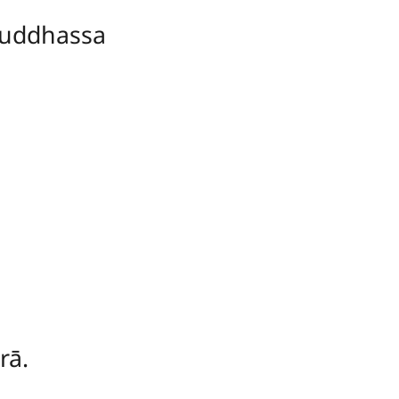
uddhassa
rā.