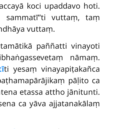
accayā koci upaddavo hoti.
 sammatī’’ti vuttaṃ, taṃ
ndhāya vuttaṃ.
ttamātikā paññatti vinayoti
vibhaṅgassevetaṃ nāmaṃ.
ī
ti yesaṃ vinayapiṭakañca
 paṭhamapārājikaṃ
pāḷito ca
ena etassa attho jānitunti.
sena ca yāva ajjatanakālaṃ