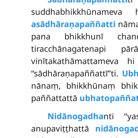
suddhabhikkhūnameva 
asādhāraṇapaññatti
nāma 
pana bhikkhunī cha
tiracchānagatenapi p
vinītakathāmattameva h
‘‘sādhāraṇapaññattī’’ti.
Ubh
nānaṃ, bhikkhūnaṃ bhik
paññattattā
ubhatopaññat
Nidānogadha
nti ‘‘y
anupaviṭṭhattā
nidānoga