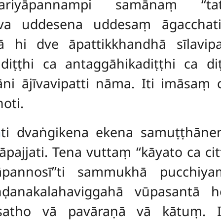
pariyāpannampi samānaṃ ‘‘
neva uddesena uddesaṃ āgacchat
mā hi dve āpattikkhandhā sīlavi
diṭṭhi ca antaggāhikadiṭṭhi ca diṭ
āni ājīvavipatti nāma. Iti imāsaṃ
oti.
ā
ti dvaṅgikena ekena samuṭṭhāne
pajjati. Tena vuttaṃ ‘‘kāyato ca cit
‘āpannosī’’ti sammukhā pucchiya
aṇḍanakalahaviggahā vūpasantā 
satho vā pavāraṇā vā kātuṃ. I