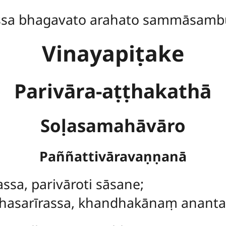
ssa bhagavato arahato sammāsamb
Vinayapiṭake
Parivāra-aṭṭhakathā
Soḷasamahāvāro
Paññattivāravaṇṇanā
assa
, parivāroti sāsane;
sarīrassa, khandhakānaṃ ananta