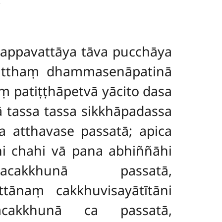
;
yappavattāya tāva pucchāya
katthaṃ dhammasenāpatinā
patiṭṭhāpetvā yācito dasa
 tassa tassa sikkhāpadassa
a atthavase passatā; apica
āhi chahi vā pana abhiññāhi
cakkhunā passatā,
tānaṃ cakkhuvisayātītāni
acakkhunā ca passatā,