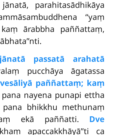
jānatā, parahitasādhikāya
sammāsambuddhena ‘‘yaṃ
 kaṃ ārabbha paññattaṃ,
bhata’’nti.
jānatā passatā arahatā
valaṃ pucchāya āgatassa
i vesāliyā paññattaṃ; kaṃ
 pana nayena punapi ettha
yo pana bhikkhu methunaṃ
ayaṃ ekā paññatti.
Dve
ikkhaṃ apaccakkhāyā’’ti ca