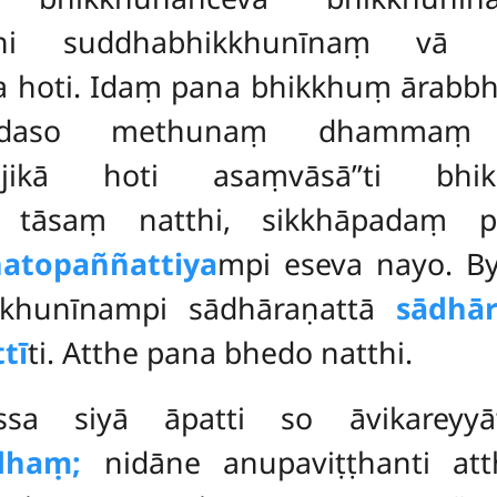
hi suddhabhikkhunīnaṃ vā 
hoti. Idaṃ pana bhikkhuṃ ārabbh
ndaso methunaṃ dhammaṃ pa
ārājikā hoti asaṃvāsā’’ti b
i tāsaṃ natthi, sikkhāpadaṃ 
atopaññattiya
mpi eseva nayo. B
khunīnampi sādhāraṇattā
sādhār
tī
ti. Atthe pana bhedo natthi.
assa siyā āpatti so āvikareyyā
dhaṃ;
nidāne anupaviṭṭhanti at