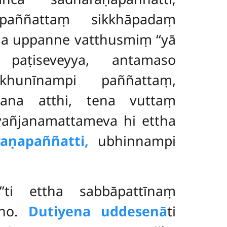
paññattaṃ sikkhāpadaṃ
a uppanne vatthusmiṃ ‘‘yā
ṭiseveyya, antamaso
hikkhunīnampi
paññattaṃ,
pana atthi, tena vuttaṃ
yañjanamattameva hi ettha
aṇapaññatti,
ubhinnampi
’’ti ettha sabbāpattīnaṃ
tho.
Dutiyena uddesenā
ti