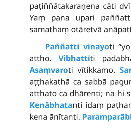
paṭiññātakaraṇena cāti dv
Yaṃ pana upari paññatti
samathaṃ otāretvā anāpatt
Paññatti vinayo
ti ‘‘
attho.
Vibhattī
ti padab
Asaṃvaro
ti
vītikkamo.
Sa
aṭṭhakathā ca sabbā paguṇ
atthato ca dhārenti; na hi
Kenābhata
nti idaṃ paṭha
kena ānītanti.
Paramparāb