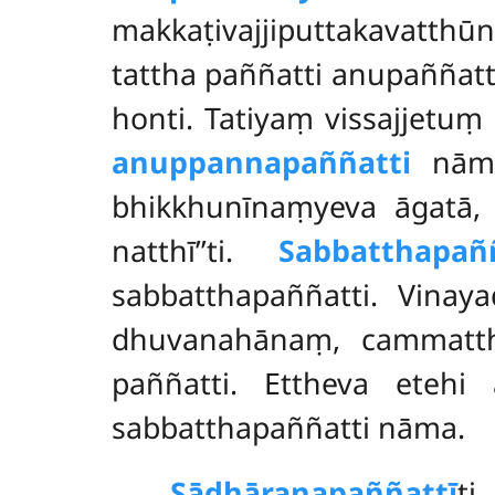
makkaṭivajjiputtakavatthū
tattha paññatti anupaññatti
honti. Tatiyaṃ vissajjetu
anuppannapaññatti
nāma
bhikkhunīnaṃyeva āgatā, 
natthī’’ti.
Sabbatthapaññ
sabbatthapaññatti. Vina
dhuvanahānaṃ, cammatthar
paññatti. Ettheva etehi
sabbatthapaññatti nāma.
Sādhāraṇapaññattī