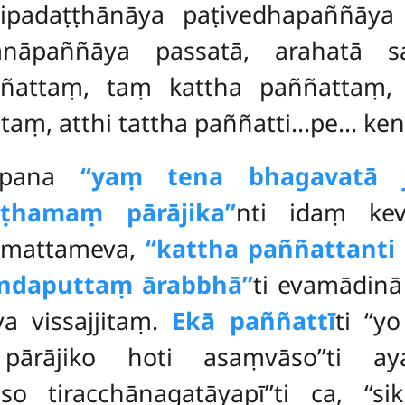
ipadaṭṭhānāya paṭivedhapaññāya 
anāpaññāya passatā, arahatā 
ñattaṃ, taṃ kattha paññattaṃ,
ṃ, atthi tattha paññatti…pe… kenā
pana
‘‘yaṃ tena bhagavatā 
hamaṃ pārājika’’
nti idaṃ ke
amattameva,
‘‘kattha paññattant
ndaputtaṃ ārabbhā’’
ti evamādinā
a vissajjitaṃ.
Ekā paññattī
ti ‘‘
pārājiko hoti asaṃvāso’’ti 
aso tiracchānagatāyapī’’ti ca, ‘‘s