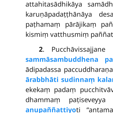
attahitasādhikāya samādh
karuṇāpadaṭṭhānāya
des
paṭhamaṃ pārājikaṃ pañ
kismiṃ vatthusmiṃ paññatta
2
. Pucchāvissajjane
sammāsambuddhena paṭ
ādipadassa paccuddharaṇ
ārabbhāti sudinnaṃ kala
ekekaṃ padaṃ pucchitvāv
dhammaṃ paṭiseveyya 
anupaññattiyo
ti ‘‘antam