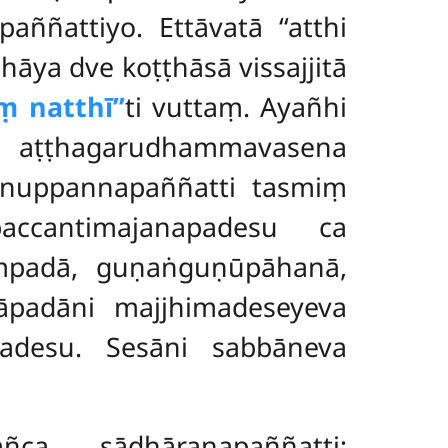
ññattiyo. Ettāvatā ‘‘atthi
hāya dve koṭṭhāsā vissajjitā
 natthī’’
ti vuttaṃ. Ayañhi
 aṭṭhagarudhammavasena
‘anuppannapaññatti tasmiṃ
ccantimajanapadesu ca
ampadā, guṇaṅguṇūpāhanā,
hāpadāni majjhimadeseyeva
padesu. Sesāni sabbāneva
ñca sādhāraṇapaññatti;