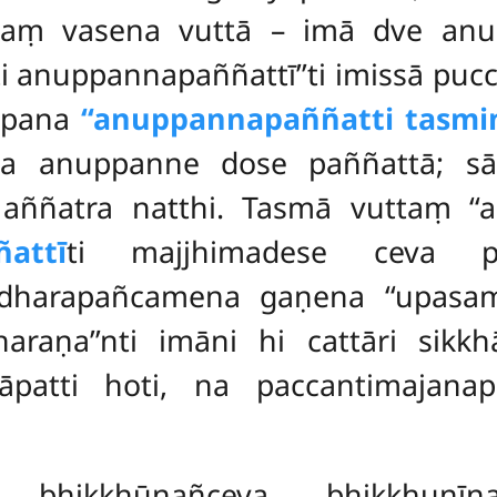
naṃ vasena vuttā – imā dve anupa
 anuppannapaññattī’’ti imissā pucc
ṃ pana
‘‘anuppannapaññatti tasmiṃ
 anuppanne dose paññattā; sā
aññatra natthi. Tasmā vuttaṃ ‘
attī
ti majjhimadese ceva pa
yadharapañcamena gaṇena ‘‘upas
aṇa’’nti imāni hi cattāri sikk
 āpatti hoti, na paccantimajana
ti
bhikkhūnañceva bhikkhunīna