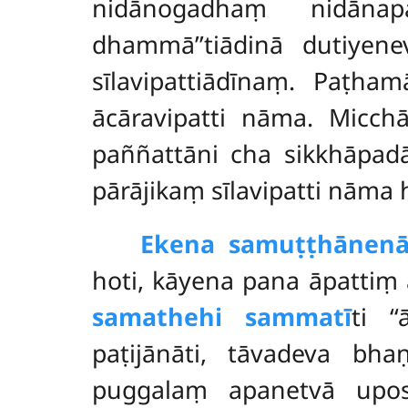
nidānogadhaṃ nidāna
dhammā’’tiādinā dutiye
sīlavipattiādīnaṃ. Paṭha
ācāravipatti nāma. Micchā
paññattāni cha sikkhāpad
pārājikaṃ sīlavipatti nāma h
Ekena samuṭṭhānen
hoti, kāyena pana āpattiṃ ā
samathehi sammatī
ti ‘
paṭijānāti, tāvadeva bh
puggalaṃ apanetvā upo