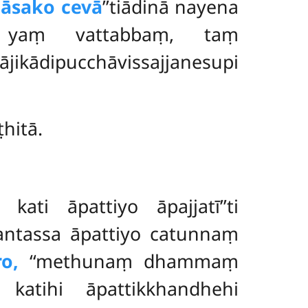
 dāsako cevā
’’tiādinā nayena
 yaṃ vattabbaṃ, taṃ
kādipucchāvissajjanesupi
hitā.
i āpattiyo āpajjatī’’ti
tassa āpattiyo catunnaṃ
ro,
‘‘methunaṃ dhammaṃ
katihi āpattikkhandhehi