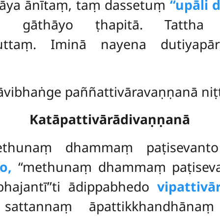
rāya ānītaṃ, taṃ dassetuṃ
‘‘upāli
hi gāthāyo ṭhapitā
. Tattha
taṃ. Iminā nayena dutiyapārāji
vibhaṅge paññattivāravaṇṇanā niṭṭ
Katāpattivārādivaṇṇanā
thunaṃ dhammaṃ paṭisevanto kat
o,
‘‘methunaṃ dhammaṃ paṭisevan
bhajantī’’ti ādippabhedo
vipattivā
o sattannaṃ āpattikkhandhānaṃ 