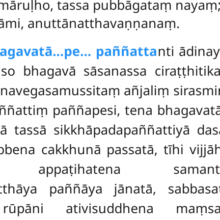
māruḷho, tassa pubbāgataṃ nayaṃ
ssāmi, anuttānatthavaṇṇanaṃ.
hagavatā…pe… paññatta
nti ādina
so bhagavā sāsanassa ciraṭṭhiti
egasamussitaṃ añjaliṃ sirasmiṃ 
aññattiṃ paññapesi, tena bhagavatā
sā tassā sikkhāpadapaññattiyā das
bbena cakkhunā passatā, tīhi vijj
a appaṭihatena samanta
hāya paññāya jānatā, sabbasat
pi rūpāni ativisuddhena maṃs