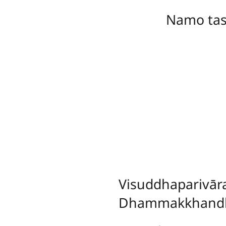
Namo ta
Visuddhaparivār
Dhammakkhandha