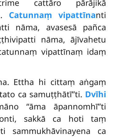
tatrime cattāro
pārājikā
i.
Catunnaṃ vipattīna
nti
patti nāma, avasesā pañca
ṭhivipatti nāma, ājīvahetu
 catunnaṃ vipattīnaṃ idaṃ
na. Ettha hi cittaṃ aṅgaṃ
tato ca samuṭṭhātī’’ti.
Dvīhi
māno ‘‘āma āpannomhī’’ti
honti, sakkā ca hoti taṃ
ti sammukhāvinayena ca