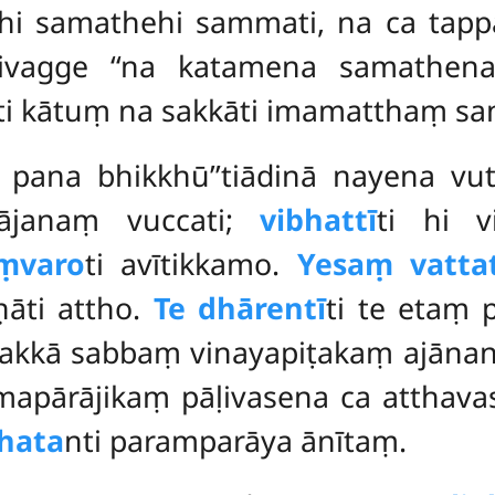
īhi samathehi sammati, na ca tapp
vagge ‘‘na katamena samathena
i kātuṃ na sakkāti imamatthaṃ sa
yo pana bhikkhū’’tiādinā nayena vu
hājanaṃ vuccati;
vibhattī
ti hi 
ṃvaro
ti avītikkamo.
Yesaṃ vattat
āti attho.
Te dhārentī
ti te etaṃ
 sakkā sabbaṃ vinayapiṭakaṃ ajānant
mapārājikaṃ pāḷivasena ca atthava
hata
nti paramparāya ānītaṃ.