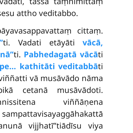
adati, tassa taṃnimittaṃ
sesu attho veditabbo.
āyavasappavattaṃ cittaṃ.
’
ti. Vadati etāyāti
vācā,
nā’’
ti.
Pabhedagatā vācā
ti
e… kathitāti veditabbā
ti
viññatti vā musāvādo nāma
ikā cetanā musāvādoti.
nissitena viññāṇena
ampattavisayaggāhakattā
hanunā vijjhatī’’tiādīsu viya