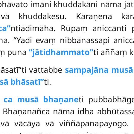
bhāvato imāni khuddakāni nāma jātān
vā khuddakesu. Kāraṇena kāraṇ
a’’
ntiādimāha. Rūpaṃ aniccanti p
ha. ‘‘Yadi evaṃ nibbānassapi anicca
uṃ puna
‘‘jātidhammato’’
ti aññaṃ k
satī’’ti vattabbe
sampajāna musā 
sā bhāsatī’’
ti.
sa ca musā bhaṇane
ti pubbabhāge
 Bhaṇanañca nāma idha abhūtass
 vā vācāya vā viññāpanapayogo