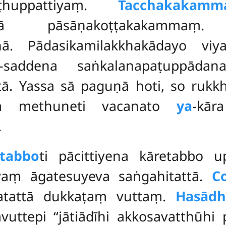
ṭhuppattiyaṃ.
Tacchakakamm
 pāsāṇakoṭṭakakammaṃ
nā. Pādasikamilakkhakādayo vi
-saddena saṅkalanapaṭuppādana
ā. Yassa sā paguṇā hoti, so rukkha
abha methuneti vacanato
ya
-kā
.
etabbo
ti pācittiyena kāretabbo u
iyaṃ āgatesuyeva saṅgahitattā.
C
gatattā dukkaṭaṃ vuttaṃ.
Hasādh
vuttepi ‘‘jātiādīhi akkosavatthū