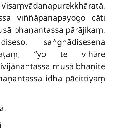
Visaṃvādanapurekkhāratā,
ssa viññāpanapayogo cāti
sā bhaṇantassa pārājikaṃ,
iseso, saṅghādisesena
kaṭaṃ, ‘‘yo te vihāre
ivijānantassa musā bhaṇite
haṇantassa idha pācittiyaṃ
ā.
ā