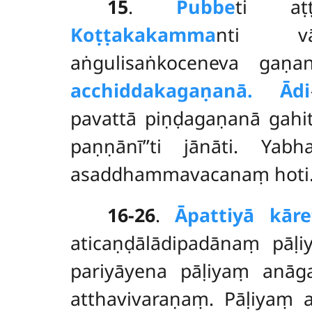
15
.
Pubbe
ti aṭ
Koṭṭakakamma
nti vā
aṅgulisaṅkoceneva gaṇa
acchiddakagaṇanā. Ādi
pavattā piṇḍagaṇanā gahit
paṇṇānī’’ti jānāti. Y
asaddhammavacanaṃ hoti
16-26
.
Āpattiyā
kār
aticaṇḍālādipadānaṃ pāḷ
pariyāyena pāḷiyaṃ anā
atthavivaraṇaṃ. Pāḷiyaṃ a