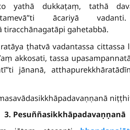
to yathā dukkaṭaṃ, tathā da
sitamevā’’ti ācariyā vadan
 tiracchānagatāpi gahetabbā.
ratāya ṭhatvā vadantassa cittassa 
Yaṃ akkosati, tassa upasampannatā
ī’’ti jānanā, atthapurekkhāratād
asavādasikkhāpadavaṇṇanā niṭṭhi
3. Pesuññasikkhāpadavaṇṇanā