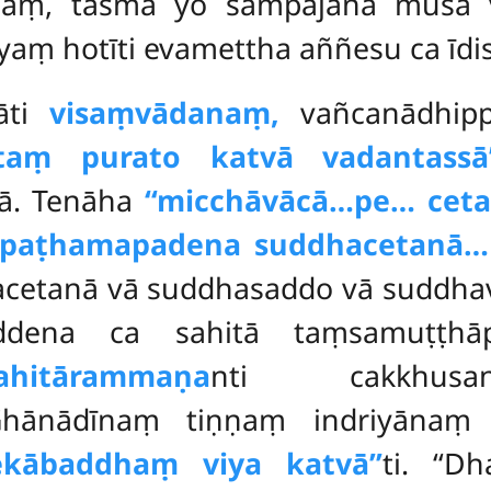
anaṃ, tasmā
yo sampajāna musā v
yaṃ hotīti evamettha aññesu ca īdi
nāti
visaṃvādanaṃ,
vañcanādhipp
ittaṃ purato katvā vadantassā’
nā. Tenāha
‘‘micchāvācā…pe… ceta
paṭhamapadena suddhacetanā…p
hacetanā vā suddhasaddo vā suddha
addena ca sahitā taṃsamuṭṭhāp
itārammaṇa
nti cakkhusan
ānādīnaṃ tiṇṇaṃ indriyānaṃ s
 ekābaddhaṃ viya katvā’’
ti. ‘‘D