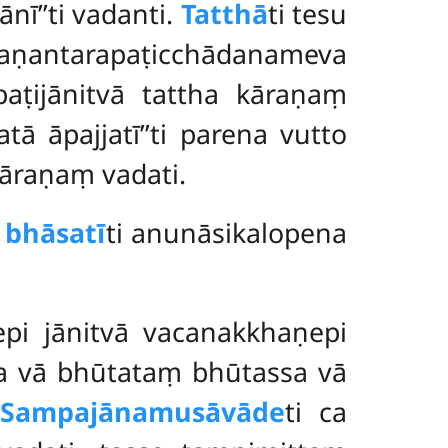
ī’’ti vadanti.
Tatthā
ti tesu
antarapaṭicchādanameva
aṭijānitvā tattha kāraṇaṃ
tā āpajjatī’’ti parena vutto
āraṇaṃ vadati.
bhāsatī
ti anunāsikalopena
pi jānitvā vacanakkhaṇepi
a vā bhūtataṃ bhūtassa vā
.
Sampajānamusāvāde
ti ca