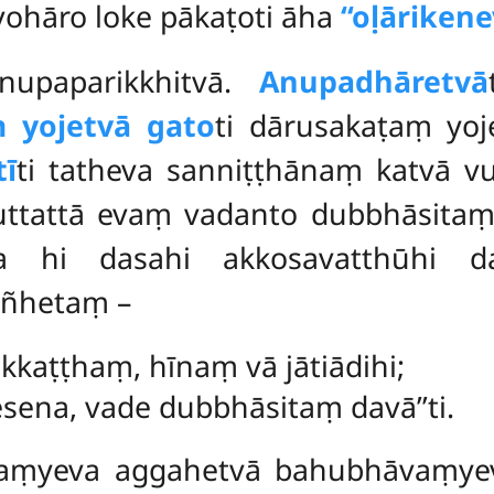
 vohāro loke pākaṭoti āha
‘‘oḷāriken
nupaparikkhitvā.
Anupadhāretvā
 yojetvā gato
ti dārusakaṭaṃ yoje
tī
ti tatheva sanniṭṭhānaṃ katvā vu
ttattā evaṃ vadanto dubbhāsitaṃ ā
eva hi dasahi akkosavatthūhi d
añhetaṃ –
ukkaṭṭhaṃ, hīnaṃ vā jātiādihi;
ena, vade dubbhāsitaṃ davā’’ti.
vaṃyeva aggahetvā bahubhāvaṃyev