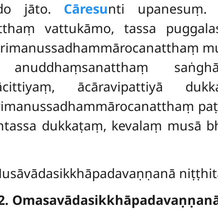
vādo jāto.
Cāresu
nti upanesuṃ. 
tthaṃ vattukāmo, tassa puggala
tarimanussadhammārocanatthaṃ mu
 anuddhaṃsanatthaṃ saṅghād
cittiyaṃ, ācāravipattiyā duk
ttarimanussadhammārocanatthaṃ paṭ
antassa dukkaṭaṃ, kevalaṃ musā b
usāvādasikkhāpadavaṇṇanā niṭṭhit
2. Omasavādasikkhāpadavaṇṇan