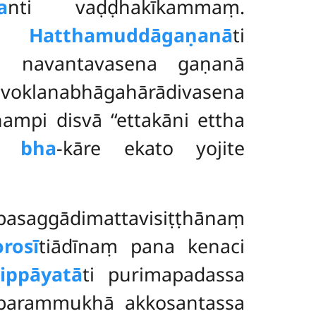
a
nti vaḍḍhakīkammaṃ.
.
Hatthamuddāgaṇanā
ti
ya navantavasena gaṇanā
voklanabhāgahārādivasena
mpi disvā ‘‘ettakāni ettha
ra
bha
-kāre ekato yojite
pasaggādimattavisiṭṭhānaṃ
orosī
tiādīnaṃ pana kenaci
ippāyatā
ti purimapadassa
hi parammukhā akkosantassa