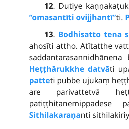
12
. Dutiye kaṇṇakaṭu
‘‘omasantīti ovijjhantī’’
ti.
13
.
Bodhisatto tena 
ahosīti attho. Atītatthe 
saddantarasannidhānena 
Heṭṭhārukkhe datvā
ti u
patte
ti pubbe ujukaṃ heṭ
are parivattetvā he
patiṭṭhitanemippadese 
Sithilakaraṇa
nti sithilakiri