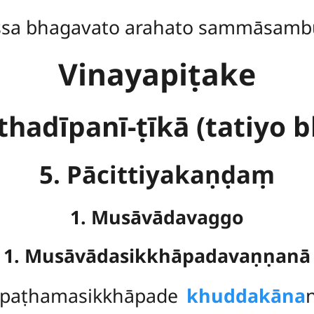
ssa bhagavato arahato sammāsamb
Vinayapiṭake
thadīpanī-ṭīkā (tatiyo 
5. Pācittiyakaṇḍaṃ
1. Musāvādavaggo
1. Musāvādasikkhāpadavaṇṇanā
paṭhamasikkhāpade
khuddakāna