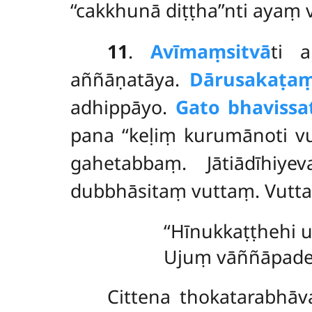
‘‘cakkhunā diṭṭha’’nti ayaṃ
11
.
Avīmaṃsitvā
ti a
aññāṇatāya.
Dārusakaṭaṃ
adhippāyo.
Gato bhavissa
pana ‘‘keḷiṃ kurumānoti vu
gahetabbaṃ
. Jātiādīhiy
dubbhāsitaṃ vuttaṃ. Vutt
‘‘Hīnukkaṭṭhehi 
Ujuṃ vāññāpades
Cittena thokatarabhā