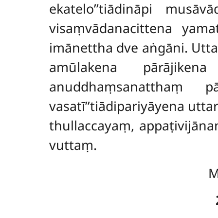
ekatelo’’tiādināpi musā
visaṃvādanacittena yama
imānettha dve aṅgāni
. Ut
amūlakena pārājikena
anuddhaṃsanatthaṃ pā
vasatī’’tiādipariyāyena u
thullaccayaṃ, appaṭivijān
vuttaṃ.
M