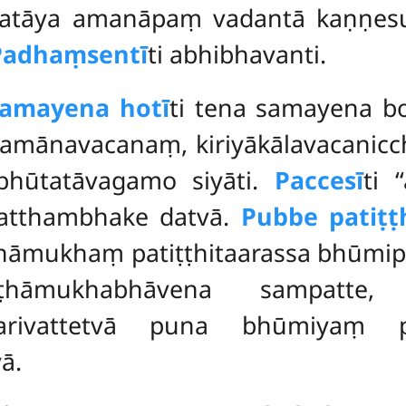
katāya amanāpaṃ vadantā kaṇṇesu v
Padhaṃsentī
ti abhibhavanti.
samayena hotī
ti tena samayena b
vattamānavacanaṃ, kiriyākālavacani
bhūtatāvagamo siyāti.
Paccesī
ti 
patthambhake datvā.
Pubbe patiṭṭ
ṭhāmukhaṃ patiṭṭhitaarassa bhūm
ṭṭhāmukhabhāvena sampatt
parivattetvā puna bhūmiyaṃ pa
yā.