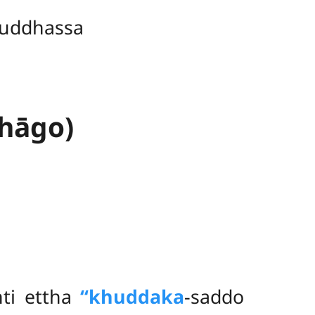
uddhassa
bhāgo)
nti ettha
‘‘khuddaka
-saddo