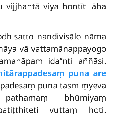
ijjhantā viya hontīti āha
odhisatto nandivisālo nāma
cchāya vā vattamānappayogo
‘‘amanāpaṃ ida’’nti aññāsi.
hitārappadesaṃ puna are
ippadesaṃ puna tasmiṃyeva
e, paṭhamaṃ bhūmiyaṃ
tiṭṭhiteti vuttaṃ hoti.