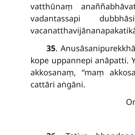
vatthūnaṃ anaññabhāva
vadantassapi dubbhā
vacanatthavijānanapakatikā
35
. Anusāsanipurekkhā
kope uppannepi anāpatti. 
akkosanaṃ, ‘‘maṃ akkosat
cattāri aṅgāni.
Om