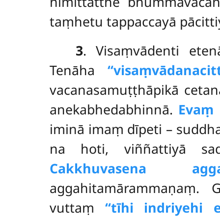
nimittatthe bhummavac
taṃhetu tappaccayā pācitti
3
. Visaṃvādenti ete
Tenāha
‘‘visaṃvādanac
vacanasamuṭṭhāpikā ceta
anekabhedabhinnā.
Evaṃ 
iminā imaṃ dīpeti – sudd
na hoti, viññattiyā s
Cakkhuvasena aggah
aggahitamārammaṇaṃ. Gh
vuttaṃ
‘‘tīhi indriyehi