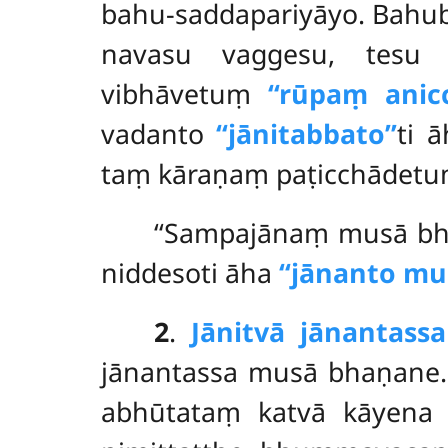
bahu-saddapariyāyo
. Bahu
navasu vaggesu, tesu 
vibhāvetuṃ
‘‘rūpaṃ anicc
vadanto
‘‘jānitabbato’’
ti ā
taṃ kāraṇaṃ paṭicchādet
‘‘Sampajānaṃ musā bhā
niddesoti āha
‘‘jānanto mu
2
.
Jānitvā jānantas
jānantassa musā bhaṇane.
abhūtataṃ katvā kāyena