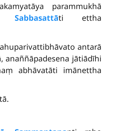
vakamyatāya parammukhā
ti.
Sabbasattā
ti ettha
lahuparivattibhāvato antarā
, anaññāpadesena jātiādīhi
īnaṃ abhāvatāti imānettha
tā.