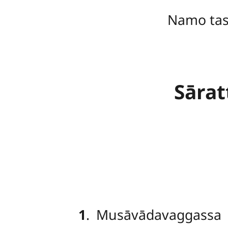
Namo ta
Sārat
1
. Musāvādavaggassa