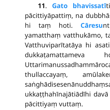
11
.
Gato bhavissatī
t
pācittiyāpattiṃ, na dubbhā
hi taṃ hoti.
Cāresu
n
yamatthaṃ vatthukāmo, ta
Vatthuviparītatāya hi asa
dukkaṭamattameva 
Uttarimanussadhammār
thullaccayaṃ, amūlak
saṅghādisesenānuddhaṃsa
ukkaṭṭhahīnajātiādīhi da
pācittiyaṃ vuttaṃ.