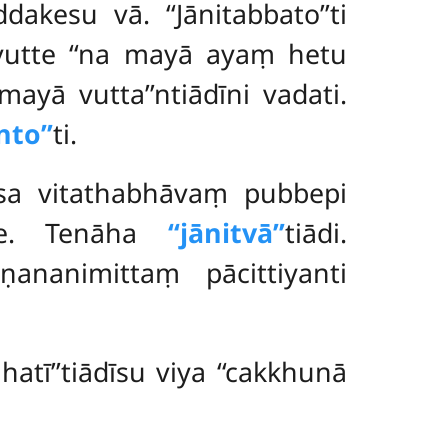
akesu vā. ‘‘Jānitabbato’’ti
vutte ‘‘na mayā ayaṃ hetu
yā vutta’’ntiādīni vadati.
nto’’
ti.
ssa vitathabhāvaṃ pubbepi
ane. Tenāha
‘‘jānitvā’’
tiādi.
nanimittaṃ pācittiyanti
jhatī’’tiādīsu viya ‘‘cakkhunā