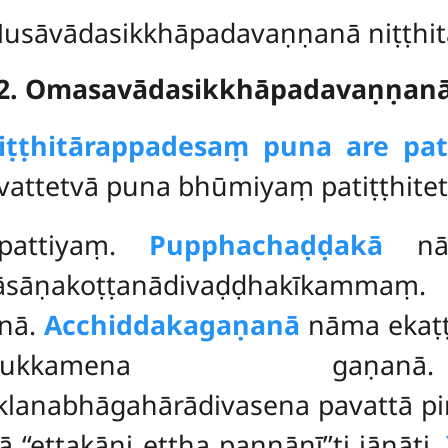
usāvādasikkhāpadavaṇṇanā niṭṭhit
2. Omasavādasikkhāpadavaṇṇan
iṭṭhitārappadesaṃ puna are pat
vattetvā puna bhūmiyaṃ patiṭṭhiteti
ppattiyaṃ.
Pupphachaḍḍakā
nām
āṇakoṭṭanādivaḍḍhakīkammaṃ
anā.
Acchiddakagaṇanā
nāma ekaṭṭ
anukkamena g
lanabhāgahārādivasena pavattā piṇ
‘‘ettakāni ettha paṇṇānī’’ti
jānāti.