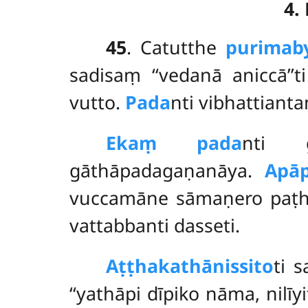
4.
45
. Catutthe
purimab
sadisaṃ ‘‘vedanā aniccā’’
vutto.
Pada
nti vibhattiant
Ekaṃ pada
nti 
gāthāpadagaṇanāya.
Apāp
vuccamāne sāmaṇero paṭha
vattabbanti dasseti.
Aṭṭhakathānissito
ti 
‘‘yathāpi dīpiko nāma, nilīyi