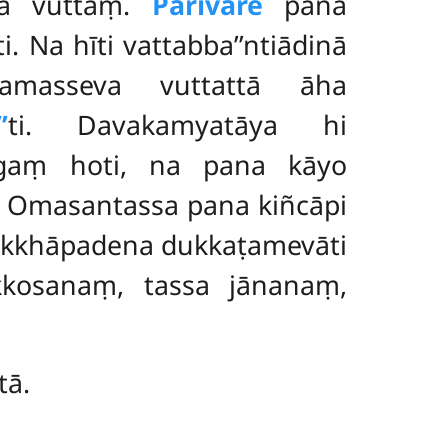
ca vuttaṃ.
Parivāre
pana
 Na hīti vattabba’’ntiādinā
camasseva vuttattā āha
’
ti. Davakamyatāya hi
aṅgaṃ hoti, na pana kāyo
. Omasantassa pana kiñcāpi
asikkhāpadena dukkaṭamevāti
kosanaṃ, tassa jānanaṃ,
tā.