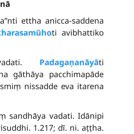
anā
ca’’nti ettha anicca-saddena
kharasamūho
ti avibhattiko
vadati.
Padagaṇanāyā
ti
ena gāthāya pacchimapāde
smiṃ nissadde eva itarena
ṃ sandhāya vadati. Idānipi
isuddhi. 1.217; dī. ni. aṭṭha.