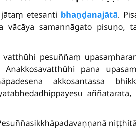
 jātaṃ etesanti
bhaṇḍanajātā
. Pi
Tāya vācāya samannāgato pisuṇo
.
hi vatthūhi pesuññaṃ upasaṃharant
. Anakkosavatthūhi pana upasaṃ
ññāpadesena akkosantassa bhi
tābhedādhippāyesu aññataratā, t
Pesuññasikkhāpadavaṇṇanā niṭṭhitā