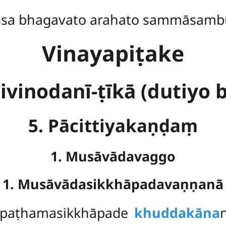
ssa bhagavato arahato sammāsamb
Vinayapiṭake
ivinodanī-ṭīkā (dutiyo 
5. Pācittiyakaṇḍaṃ
1. Musāvādavaggo
1. Musāvādasikkhāpadavaṇṇanā
paṭhamasikkhāpade
khuddakāna