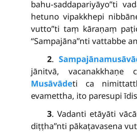
bahu-saddapariyāyo’’ti va
hetuno vipakkhepi nibbān
vutto’’ti
taṃ kāraṇaṃ paṭic
‘‘Sampajāna’’nti vattabbe 
2
.
Sampajānamusāvā
jānitvā, vacanakkhaṇe
Musāvāde
ti ca nimitta
evamettha, ito paresupi īdi
3
. Vadanti
etāyāti vāc
diṭṭha’’nti pākaṭavasena vu