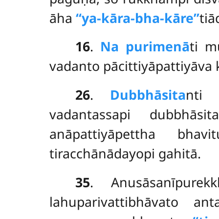
āha
‘‘ya-kāra-bha-kāre’’
tiā
16
.
Na purimenā
ti m
vadanto pācittiyāpattiyāva 
26
.
Dubbhāsita
nti 
vadantassapi dubbhāsi
anāpattiyāpettha bha
tiracchānādayopi gahitā.
35
. Anusāsanīpurek
lahuparivattibhāvato an