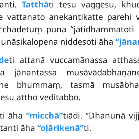
danti.
Tatthā
ti tesu vaggesu, khudd
e vattanato anekantikatte parehi 
chādetuṃ puna ‘‘jātidhammatoti ma
anunāsikalopena niddesoti āha
‘‘jāna
de
ti attanā vuccamānassa attha
 ca jānantassa musāvādabhaṇ
tthe bhummaṃ, tasmā musābhaṇa
sesu attho veditabbo.
āti āha
‘‘micchā’’
tiādi. ‘‘Dhanunā vij
ttanti āha
‘‘oḷārikenā’’
ti.