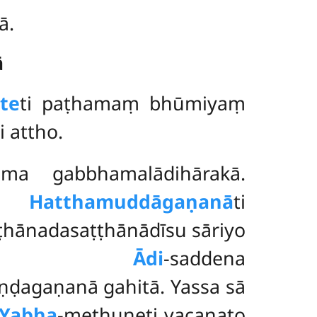
ā.
ā
te
ti paṭhamaṃ bhūmiyaṃ
 attho.
a gabbhamalādihārakā.
.
Hatthamuddāgaṇanā
ti
hānadasaṭṭhānādīsu sāriyo
aṇanā.
Ādi
-saddena
ḍagaṇanā gahitā. Yassa sā
Yabha
-methuneti vacanato