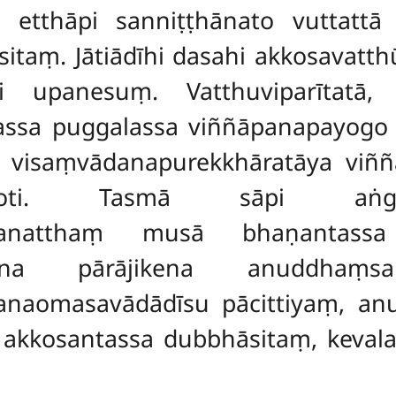
i etthāpi sanniṭṭhānato vuttatt
sitaṃ. Jātiādīhi dasahi akkosavat
ti upanesuṃ. Vatthuviparītatā, 
ssa puggalassa viññāpanapayogo cā
ti visaṃvādanapurekkhāratāya viñ
hoti. Tasmā sāpi aṅga
ocanatthaṃ musā bhaṇantassa 
ena pārājikena anuddhaṃsa
naomasavādādīsu pācittiyaṃ, a
vā akkosantassa dubbhāsitaṃ, keva