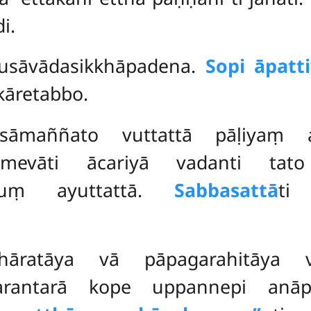
di.
usāvādasikkhāpadena.
Sopi āpatt
kāretabbo.
sāmaññato vuttattā pāḷiyaṃ 
tamevāti ācariyā vadanti tato
vituṃ ayuttattā.
Sabbasattā
ti
khāratāya vā pāpagarahitāya 
tarantarā kope uppannepi anāpa