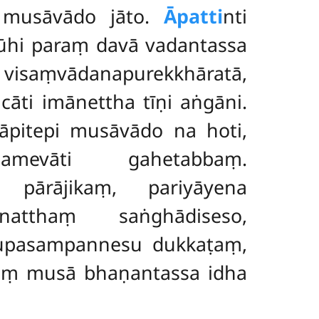
ā musāvādo jāto.
Āpatti
nti
thūhi paraṃ davā vadantassa
visaṃvādanapurekkhāratā,
ti imānettha tīṇi aṅgāni.
ñāpitepi musāvādo na hoti,
mevāti gahetabbaṃ.
pārājikaṃ, pariyāyena
natthaṃ saṅghādiseso,
nupasampannesu dukkaṭaṃ,
laṃ musā bhaṇantassa idha