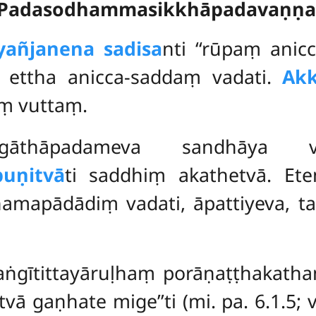
 Padasodhammasikkhāpadavaṇṇ
yañjanena sadisa
nti ‘‘rūpaṃ anic
ti ettha anicca-saddaṃ vadati.
Ak
aṃ vuttaṃ.
gāthāpadameva sandhāya 
uṇitvā
ti saddhiṃ akathetvā. Et
mapādādiṃ vadati, āpattiyeva, ta
saṅgītittayāruḷhaṃ porāṇaṭṭhakatha
tvā gaṇhate mige’’ti (mi. pa. 6.1.5; v