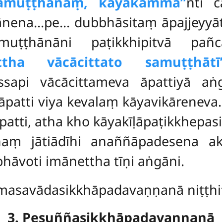
isamuṭṭhānaṃ, kāyakamma’’
nti 
ānena…pe… dubbhāsitaṃ āpajjeyyāti.
amuṭṭhānāni paṭikkhipitvā pañ
ttha vācācittato samuṭṭhātī’
assapi vācācittameva āpattiyā 
atti viya kevalaṃ kāyavikāreneva
patti, atha kho kāyakīḷāpaṭikkhep
aṃ jātiādīhi anaññāpadesena ak
āvoti imānettha tīṇi aṅgāni.
asavādasikkhāpadavaṇṇanā niṭṭhi
3. Pesuññasikkhāpadavaṇṇanā