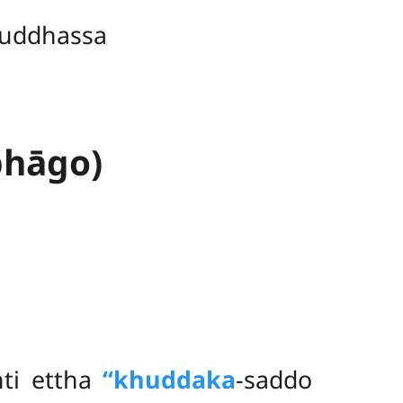
uddhassa
bhāgo)
nti ettha
‘‘khuddaka
-saddo