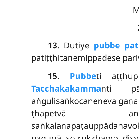
M
13
. Dutiye
pubbe pat
patiṭṭhitanemippadese pari
15
.
Pubbe
ti aṭṭhu
Tacchakakamma
nti pās
aṅgulisaṅkocaneneva gaṇ
ṭhapetvā 
saṅkalanapaṭauppādanavok
paguṇā, so rukkhampi disvā 