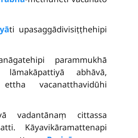
iyā
ti upasaggādivisiṭṭhehipi
anāgatehipi parammukhā
 lāmakāpattiyā abhāvā,
 ettha vacanatthavidūhi
vā vadantānaṃ cittassa
tti. Kāyavikāramattenapi