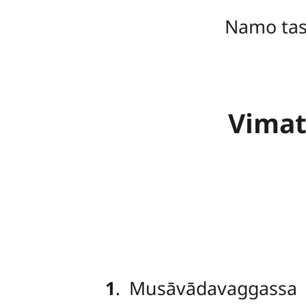
Namo ta
Vimat
1
. Musāvādavaggassa