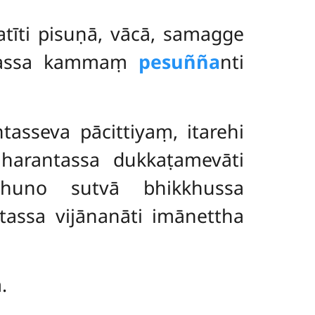
satīti pisuṇā, vācā, samagge
, tassa kammaṃ
pesuñña
nti
asseva pācittiyaṃ, itarehi
harantassa dukkaṭamevāti
kkhuno sutvā bhikkhussa
assa vijānanāti imānettha
.