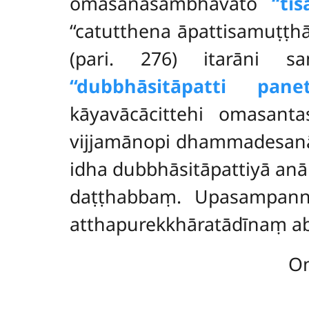
omasanasambhavato
‘‘t
‘‘catutthena āpattisamuṭṭh
(pari. 276) itarāni s
‘‘dubbhāsitāpatti pane
kāyavācācittehi omasant
vijjamānopi dhammadesanāp
idha dubbhāsitāpattiyā anā
daṭṭhabbaṃ. Upasampann
atthapurekkhāratādīnaṃ abh
Om