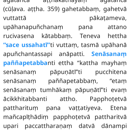
(cūḷava. aṭṭha. 359) gahetabbaṃ, gahetvā
vuttattā pākaṭameva,
upāhanapuñchanaṃ pana attano
rucivasena kātabbaṃ. Teneva hettha
‘‘sace ussahatī’’
ti vuttaṃ, tasmā upāhanā
apuñchantassapi anāpatti.
Senāsanaṃ
paññapetabba
nti ettha ‘‘kattha mayhaṃ
senāsanaṃ pāpuṇātī’’ti pucchitena
senāsanaṃ paññapetabbaṃ, ‘‘etaṃ
senāsanaṃ tumhākaṃ pāpuṇātī’’ti evaṃ
ācikkhitabbanti attho. Papphoṭetvā
pattharituṃ pana vaṭṭatiyeva. Etena
mañcapīṭhādiṃ papphoṭetvā pattharitvā
upari paccattharaṇaṃ datvā dānampi