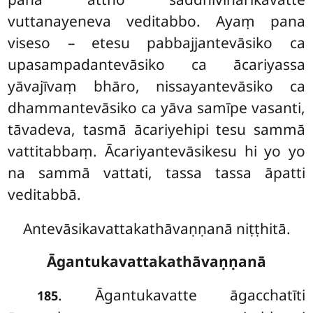
vuttanayeneva veditabbo. Ayaṃ pana
viseso – etesu pabbajjantevāsiko ca
upasampadantevāsiko ca ācariyassa
yāvajīvaṃ bhāro, nissayantevāsiko ca
dhammantevāsiko ca yāva samīpe vasanti,
tāvadeva, tasmā ācariyehipi tesu sammā
vattitabbaṃ. Ācariyantevāsikesu hi yo yo
na sammā vattati, tassa tassa āpatti
veditabbā.
Antevāsikavattakathāvaṇṇanā niṭṭhitā.
Āgantukavattakathāvaṇṇanā
. Āgantukavatte āgacchatīti
185