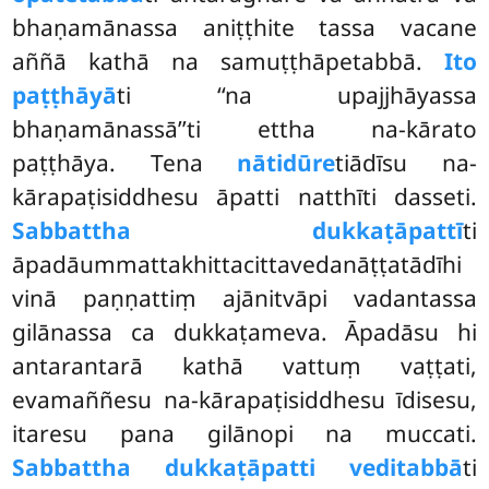
bhaṇamānassa aniṭṭhite tassa vacane
aññā kathā na samuṭṭhāpetabbā.
Ito
paṭṭhāyā
ti ‘‘na upajjhāyassa
bhaṇamānassā’’ti ettha na-kārato
paṭṭhāya. Tena
nātidūre
tiādīsu na-
kārapaṭisiddhesu āpatti natthīti dasseti.
Sabbattha dukkaṭāpattī
ti
āpadāummattakhittacittavedanāṭṭatādīhi
vinā paṇṇattiṃ ajānitvāpi vadantassa
gilānassa ca dukkaṭameva. Āpadāsu hi
antarantarā kathā vattuṃ vaṭṭati,
evamaññesu na-kārapaṭisiddhesu īdisesu,
itaresu pana gilānopi na muccati.
Sabbattha dukkaṭāpatti veditabbā
ti