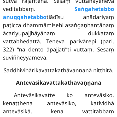
sutvā rajantena. Sesaṃ vuttanayeneva
veditabbaṃ.
Saṅgahetabbo
anuggahetabbo
tiādīsu anādariyaṃ
paṭicca dhammāmisehi asaṅgaṇhantānaṃ
ācariyupajjhāyānaṃ dukkaṭaṃ
vattabhedattā. Teneva parivārepi (pari.
322) ‘‘na dento āpajjatī’’ti vuttaṃ. Sesaṃ
suviññeyyameva.
Saddhivihārikavattakathāvaṇṇanā niṭṭhitā.
Antevāsikavattakathāvaṇṇanā
Antevāsikavatte ko antevāsiko,
kenaṭṭhena antevāsiko, katividhā
antevāsikā, kena vattitabbaṃ