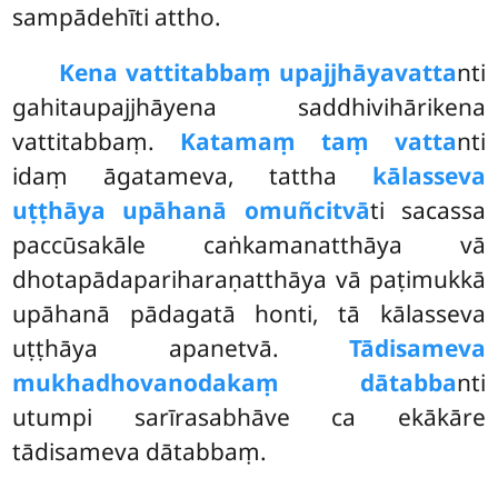
sampādehīti attho.
Kena vattitabbaṃ upajjhāyavatta
nti
gahitaupajjhāyena saddhivihārikena
vattitabbaṃ.
Katamaṃ taṃ vatta
nti
idaṃ āgatameva, tattha
kālasseva
uṭṭhāya upāhanā omuñcitvā
ti sacassa
paccūsakāle caṅkamanatthāya vā
dhotapādapariharaṇatthāya vā paṭimukkā
upāhanā pādagatā honti, tā kālasseva
uṭṭhāya
apanetvā.
Tādisameva
mukhadhovanodakaṃ dātabba
nti
utumpi sarīrasabhāve ca ekākāre
tādisameva dātabbaṃ.