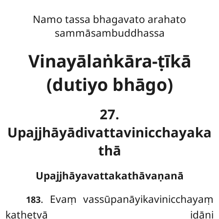
Namo tassa bhagavato arahato
sammāsambuddhassa
Vinayālaṅkāra-ṭīkā
(dutiyo bhāgo)
27.
Upajjhāyādivattavinicchayaka
thā
Upajjhāyavattakathāvaṇanā
. Evaṃ
vassūpanāyikavinicchayaṃ
183
kathetvā idāni