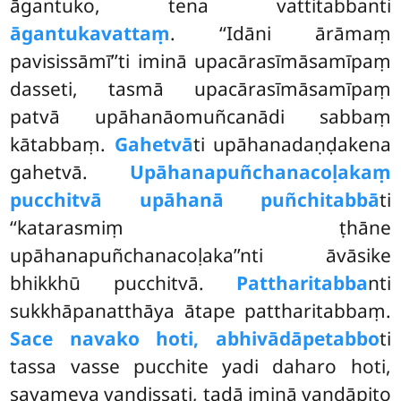
āgantuko, tena vattitabbanti
āgantukavattaṃ
. ‘‘Idāni ārāmaṃ
pavisissāmī’’ti iminā upacārasīmāsamīpaṃ
dasseti, tasmā upacārasīmāsamīpaṃ
patvā upāhanāomuñcanādi sabbaṃ
kātabbaṃ.
Gahetvā
ti
upāhanadaṇḍakena
gahetvā.
Upāhanapuñchanacoḷakaṃ
pucchitvā upāhanā puñchitabbā
ti
‘‘katarasmiṃ ṭhāne
upāhanapuñchanacoḷaka’’nti āvāsike
bhikkhū pucchitvā.
Pattharitabba
nti
sukkhāpanatthāya ātape pattharitabbaṃ.
Sace navako hoti, abhivādāpetabbo
ti
tassa vasse pucchite yadi daharo hoti,
sayameva vandissati, tadā iminā vandāpito