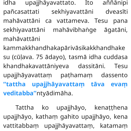
idha upajjhāyavattato. Ito aññānipi
pañcasattati sekhiyavattāni dveasīti
mahāvattāni ca vattameva. Tesu pana
sekhiyavattāni mahāvibhaṅge āgatāni,
mahāvattāni
kammakkhandhakapārivāsikakkhandhake
su (cūḷava. 75 ādayo), tasmā idha cuddasa
khandhakavattāniyeva dassitāni. Tesu
upajjhāyavattaṃ paṭhamaṃ dassento
‘‘tattha upajjhāyavattaṃ tāva evaṃ
veditabba’’
ntyādimāha.
Tattha
ko upajjhāyo, kenaṭṭhena
upajjhāyo, kathaṃ gahito upajjhāyo, kena
vattitabbaṃ upajjhāyavattaṃ, katamaṃ