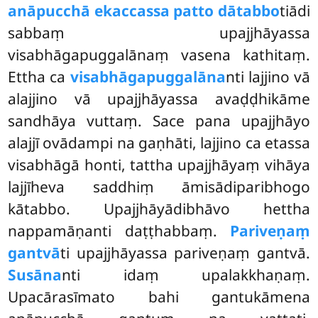
anāpucchā ekaccassa patto dātabbo
tiādi
sabbaṃ upajjhāyassa
visabhāgapuggalānaṃ vasena kathitaṃ.
Ettha ca
visabhāgapuggalāna
nti lajjino vā
alajjino vā upajjhāyassa avaḍḍhikāme
sandhāya vuttaṃ. Sace pana upajjhāyo
alajjī ovādampi na gaṇhāti, lajjino ca etassa
visabhāgā honti, tattha upajjhāyaṃ vihāya
lajjīheva saddhiṃ āmisādiparibhogo
kātabbo. Upajjhāyādibhāvo hettha
nappamāṇanti daṭṭhabbaṃ.
Pariveṇaṃ
gantvā
ti upajjhāyassa pariveṇaṃ gantvā.
Susāna
nti
idaṃ upalakkhaṇaṃ.
Upacārasīmato
bahi gantukāmena