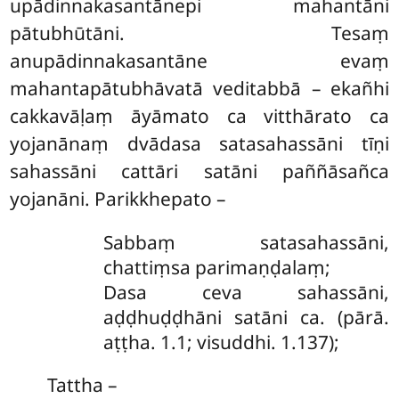
upādinnakasantānepi mahantāni
pātubhūtāni. Tesaṃ
anupādinnakasantāne evaṃ
mahantapātubhāvatā veditabbā – ekañhi
cakkavāḷaṃ āyāmato ca vitthārato ca
yojanānaṃ dvādasa satasahassāni tīṇi
sahassāni cattāri satāni paññāsañca
yojanāni. Parikkhepato –
Sabbaṃ
satasahassāni,
chattiṃsa parimaṇḍalaṃ;
Dasa ceva sahassāni,
aḍḍhuḍḍhāni satāni ca. (pārā.
aṭṭha. 1.1; visuddhi. 1.137);
Tattha –