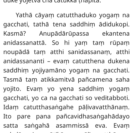
Yathā cāyaṃ catutthaduko yogaṃ na
gacchati, tathā tena saddhiṃ ādidukopi.
Kasmā? Anupādārūpassa ekantena
anidassanattā. So hi yaṃ taṃ rūpaṃ
noupādā taṃ atthi sanidassanaṃ, atthi
anidassananti – evaṃ catutthena dukena
saddhiṃ yojiyamāno yogaṃ na gacchati.
Tasmā taṃ atikkamitvā pañcamena saha
yojito. Evaṃ yo yena saddhiṃ yogaṃ
gacchati, yo ca na gacchati so veditabboti.
Idaṃ catutthasaṅgahe pāḷivavatthānaṃ.
Ito pare pana pañcavidhasaṅgahādayo
satta saṅgahā asammissā eva. Evaṃ