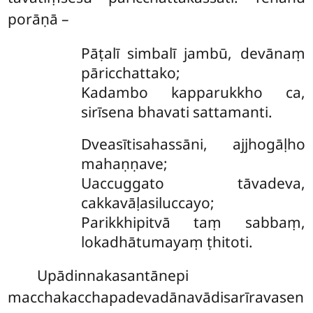
porāṇā –
Pāṭalī simbalī jambū, devānaṃ
pāricchattako;
Kadambo kapparukkho ca,
sirīsena bhavati sattamanti.
Dveasītisahassāni, ajjhogāḷho
mahaṇṇave;
Uaccuggato tāvadeva,
cakkavāḷasiluccayo;
Parikkhipitvā taṃ sabbaṃ,
lokadhātumayaṃ ṭhitoti.
Upādinnakasantānepi
macchakacchapadevadānavādisarīravasen