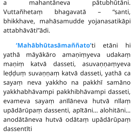
a mahantāneva pātubhūtāni.
Vuttañhetaṃ bhagavatā – ‘‘santi,
bhikkhave, mahāsamudde yojanasatikāpi
attabhāvāti’’ādi.
‘Mahābhūtasāmaññato’
ti
etāni hi
yathā māyākāro amaṇiṃyeva udakaṃ
maṇiṃ katvā dasseti, asuvaṇṇaṃyeva
leḍḍuṃ suvaṇṇaṃ katvā dasseti, yathā ca
sayaṃ neva yakkho na pakkhī samāno
yakkhabhāvampi pakkhibhāvampi dasseti,
evameva sayaṃ anīlāneva hutvā nīlaṃ
upādārūpaṃ dassenti, apītāni… alohitāni…
anodātāneva hutvā odātaṃ upādārūpaṃ
dassentīti