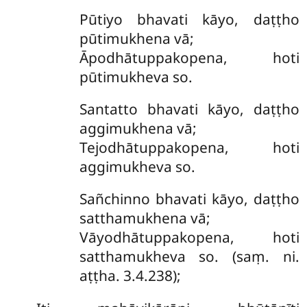
Pūtiyo bhavati kāyo, daṭṭho
pūtimukhena vā;
Āpodhātuppakopena, hoti
pūtimukheva so.
Santatto
bhavati kāyo, daṭṭho
aggimukhena vā;
Tejodhātuppakopena, hoti
aggimukheva so.
Sañchinno bhavati kāyo, daṭṭho
satthamukhena vā;
Vāyodhātuppakopena, hoti
satthamukheva so. (saṃ. ni.
aṭṭha. 3.4.238);