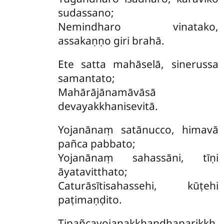
sudassano;
Nemindharo vinatako,
assakaṇṇo giri brahā.
Ete satta mahāselā, sinerussa
samantato;
Mahārājānamāvāsā
devayakkhanisevitā.
Yojanānaṃ satānucco, himavā
pañca pabbato;
Yojanānaṃ sahassāni, tīṇi
āyatavitthato;
Caturāsītisahassehi, kūṭehi
paṭimaṇḍito.
Tipañcayojanakkhandhaparikkh