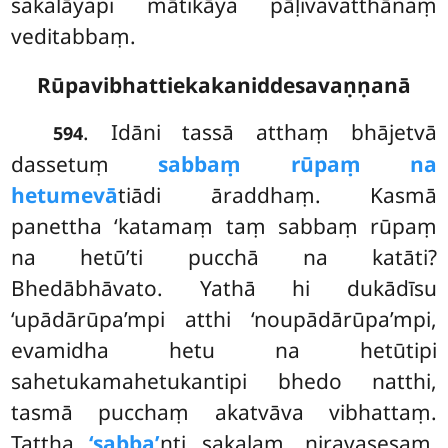
sakalāyapi mātikāya pāḷivavatthānaṃ
veditabbaṃ.
Rūpavibhattiekakaniddesavaṇṇanā
. Idāni
tassā atthaṃ bhājetvā
594
dassetuṃ
sabbaṃ rūpaṃ na
hetumevā
tiādi āraddhaṃ. Kasmā
panettha ‘katamaṃ taṃ sabbaṃ rūpaṃ
na hetū’ti pucchā na katāti?
Bhedābhāvato. Yathā hi dukādīsu
‘upādārūpa’mpi atthi ‘noupādārūpa’mpi,
evamidha hetu na hetūtipi
sahetukamahetukantipi bhedo natthi,
tasmā pucchaṃ akatvāva vibhattaṃ.
Tattha
‘sabba’
nti sakalaṃ, niravasesaṃ.