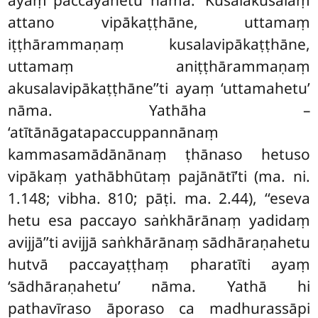
ayaṃ ‘paccayahetu’ nāma. ‘‘Kusalākusalaṃ
attano vipākaṭṭhāne, uttamaṃ
iṭṭhārammaṇaṃ kusalavipākaṭṭhāne,
uttamaṃ aniṭṭhārammaṇaṃ
akusalavipākaṭṭhāne’’ti ayaṃ ‘uttamahetu’
nāma. Yathāha –
‘atītānāgatapaccuppannānaṃ
kammasamādānānaṃ ṭhānaso hetuso
vipākaṃ yathābhūtaṃ pajānātī’ti (ma. ni.
1.148; vibha. 810; pāṭi. ma. 2.44), ‘‘eseva
hetu esa paccayo saṅkhārānaṃ yadidaṃ
avijjā’’ti avijjā saṅkhārānaṃ sādhāraṇahetu
hutvā paccayaṭṭhaṃ pharatīti ayaṃ
‘sādhāraṇahetu’ nāma. Yathā hi
pathavīraso āporaso ca madhurassāpi