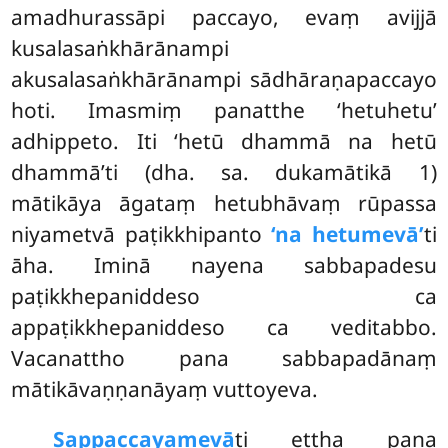
amadhurassāpi paccayo, evaṃ avijjā
kusalasaṅkhārānampi
akusalasaṅkhārānampi sādhāraṇapaccayo
hoti. Imasmiṃ panatthe ‘hetuhetu’
adhippeto. Iti ‘hetū dhammā na hetū
dhammā’ti (dha. sa. dukamātikā 1)
mātikāya āgataṃ hetubhāvaṃ rūpassa
niyametvā paṭikkhipanto
‘na hetumevā’
ti
āha. Iminā nayena sabbapadesu
paṭikkhepaniddeso ca
appaṭikkhepaniddeso ca veditabbo.
Vacanattho pana sabbapadānaṃ
mātikāvaṇṇanāyaṃ vuttoyeva.
Sappaccayamevā
ti ettha pana