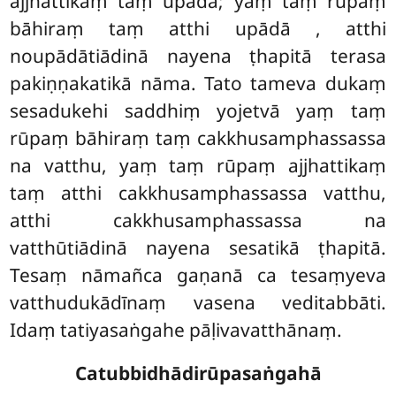
ajjhattikaṃ taṃ upādā; yaṃ taṃ rūpaṃ
bāhiraṃ taṃ atthi upādā
, atthi
noupādātiādinā nayena ṭhapitā terasa
pakiṇṇakatikā nāma. Tato tameva dukaṃ
sesadukehi saddhiṃ yojetvā yaṃ taṃ
rūpaṃ bāhiraṃ taṃ cakkhusamphassassa
na vatthu, yaṃ taṃ rūpaṃ ajjhattikaṃ
taṃ atthi cakkhusamphassassa vatthu,
atthi cakkhusamphassassa na
vatthūtiādinā nayena sesatikā ṭhapitā.
Tesaṃ nāmañca gaṇanā ca tesaṃyeva
vatthudukādīnaṃ vasena veditabbāti.
Idaṃ tatiyasaṅgahe pāḷivavatthānaṃ.
Catubbidhādirūpasaṅgahā