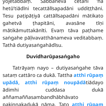
yojetabbaṃ. Sabbāneva cetāni ‘na
hetū’tiādīni tecattālīsapadāni uddiṭṭhāni.
Tesu paṭipāṭiyā cattālīsapadāni mātikato
gahetvā ṭhapitāni, avasāne tīṇi
mātikāmuttakānīti. Evaṃ tāva paṭhame
saṅgahe pāḷivavatthānameva veditabbaṃ.
Tathā dutiyasaṅgahādīsu.
Duvidharūpasaṅgaho
Tatrāyaṃ
nayo – dutiyasaṅgahe tāva
sataṃ cattāro ca dukā. Tattha
atthi rūpaṃ
upādā, atthi rūpaṃ noupādā
tiādayo
ādimhi cuddasa dukā
aññamaññasambandhābhāvato
pakiṇṇakadukā nāma. Tato
atthi rūpaṃ