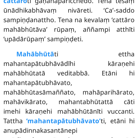
cattāro
ti gaṇanaparicchedo. Tena tesaṃ
ūnādhikabhāvaṃ nivāreti. ‘Ca’-saddo
sampiṇḍanattho. Tena na kevalaṃ ‘cattāro
mahābhūtāva’ rūpaṃ, aññampi atthīti
‘upādārūpaṃ’ sampiṇḍeti.
Mahābhūtā
ti ettha
mahantapātubhāvādīhi kāraṇehi
mahābhūtatā veditabbā. Etāni hi
mahantapātubhāvato,
mahābhūtasāmaññato, mahāparihārato,
mahāvikārato, mahantabhūtattā cāti
imehi kāraṇehi mahābhūtānīti vuccanti.
Tattha
‘mahantapātubhāvato’
ti, etāni hi
anupādinnakasantānepi