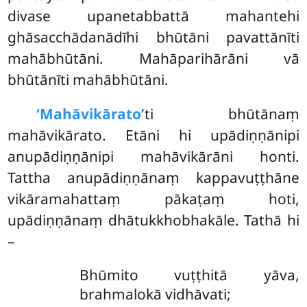
divase upanetabbattā mahantehi
ghāsacchādanādīhi bhūtāni pavattānīti
mahābhūtāni. Mahāparihārāni vā
bhūtānīti mahābhūtāni.
‘Mahāvikārato’
ti bhūtānaṃ
mahāvikārato. Etāni hi upādiṇṇānipi
anupādiṇṇānipi mahāvikārāni honti.
Tattha anupādiṇṇānaṃ kappavuṭṭhāne
vikāramahattaṃ pākaṭaṃ hoti,
upādiṇṇānaṃ dhātukkhobhakāle. Tathā hi
–
Bhūmito vuṭṭhitā yāva,
brahmalokā vidhāvati;