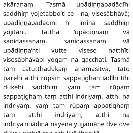
akāraṇaṃ. Tasmā upādiṇṇapadādīhi
saddhiṃ yojetabbo’ti ce – na, visesābhāvā;
upādiṇṇapadādīni hi iminā saddhiṃ
yojitāni. Tattha ‘upādiṇṇaṃ vā
sanidassanaṃ, sanidassanaṃ vā
upādiṇṇa’nti vutte viseso natthīti
visesābhāvāpi yogaṃ na gacchati. Tasmā
taṃ catutthadukaṃ anāmasitvā, tato
parehi atthi rūpaṃ sappaṭighantiādīhi tīhi
dukehi saddhiṃ ‘yaṃ
taṃ rūpaṃ
sappaṭighaṃ taṃ atthi indriyaṃ, atthi na
indriyaṃ, yaṃ taṃ rūpaṃ appaṭighaṃ
taṃ atthi indriyaṃ, atthi na
indriya’ntiādinā nayena yujjamāne dve dve
duke yojetvā cha catukkā ṭhapitā.