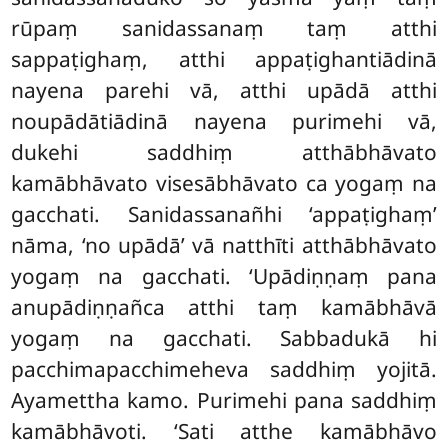
rūpaṃ sanidassanaṃ taṃ atthi
sappaṭighaṃ, atthi appaṭighantiādinā
nayena parehi vā, atthi upādā atthi
noupādātiādinā nayena purimehi vā,
dukehi saddhiṃ atthābhāvato
kamābhāvato visesābhāvato ca yogaṃ na
gacchati. Sanidassanañhi ‘appaṭighaṃ’
nāma, ‘no upādā’ vā natthīti atthābhāvato
yogaṃ na gacchati. ‘Upādiṇṇaṃ pana
anupādiṇṇañca atthi taṃ kamābhāvā
yogaṃ na gacchati. Sabbadukā hi
pacchimapacchimeheva saddhiṃ yojitā.
Ayamettha kamo. Purimehi pana saddhiṃ
kamābhāvoti. ‘Sati atthe kamābhāvo