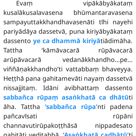
Evaṃ vipākābyākataṃ
kusalākusalavasena bhūmantaravasena
sampayuttakkhandhavasenāti tīhi nayehi
pariyādāya dassetvā, puna kiriyābyākataṃ
dassento
ye ca dhammā kiriyā
tiādimāha.
Tattha ‘kāmāvacarā rūpāvacarā
arūpāvacarā vedanākkhandho…pe…
viññāṇakkhandho’ti vattabbaṃ bhaveyya.
Heṭṭhā pana gahitamevāti nayaṃ dassetvā
nissajjitaṃ. Idāni avibhattaṃ dassento
sabbañca rūpaṃ asaṅkhatā ca dhātū
ti
āha. Tattha
‘sabbañca rūpa’
nti padena
pañcavīsati rūpāni
channavutirūpakoṭṭhāsā nippadesato
gahitāti veditabbā.
‘Asaṅkhatā ca
dhātū’
ti