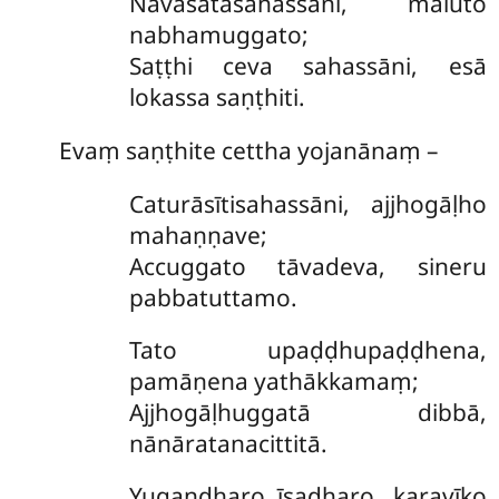
Navasatasahassāni, māluto
nabhamuggato;
Saṭṭhi ceva sahassāni, esā
lokassa saṇṭhiti.
Evaṃ saṇṭhite cettha yojanānaṃ –
Caturāsītisahassāni, ajjhogāḷho
mahaṇṇave;
Accuggato tāvadeva, sineru
pabbatuttamo.
Tato
upaḍḍhupaḍḍhena,
pamāṇena yathākkamaṃ;
Ajjhogāḷhuggatā dibbā,
nānāratanacittitā.
Yugandharo īsadharo, karavīko