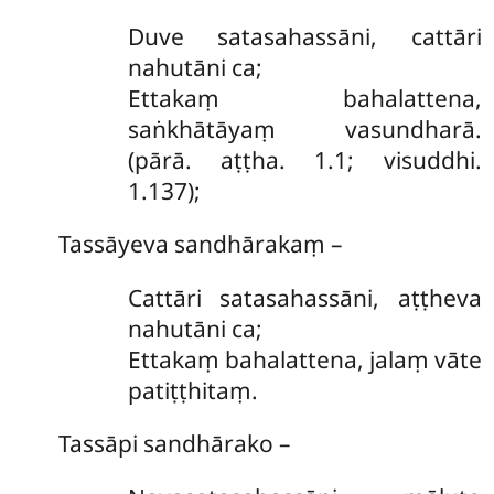
Duve satasahassāni, cattāri
nahutāni ca;
Ettakaṃ bahalattena,
saṅkhātāyaṃ vasundharā.
(pārā. aṭṭha. 1.1; visuddhi.
1.137);
Tassāyeva sandhārakaṃ –
Cattāri
satasahassāni, aṭṭheva
nahutāni ca;
Ettakaṃ bahalattena, jalaṃ vāte
patiṭṭhitaṃ.
Tassāpi sandhārako –