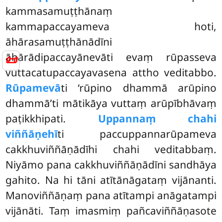
kammasamuṭṭhānaṃ
kammapaccayameva hoti,
āhārasamuṭṭhānādīni
āhārādipaccayānevāti evaṃ rūpasseva
📜
vuttacatupaccayavasena
attho veditabbo.
Rūpamevā
ti ‘rūpino dhammā arūpino
dhammā’ti mātikāya vuttaṃ arūpībhāvaṃ
paṭikkhipati.
Uppannaṃ chahi
viññāṇehī
ti
paccuppannarūpameva
cakkhuviññāṇādīhi chahi veditabbaṃ.
Niyāmo pana cakkhuviññāṇādīni sandhāya
gahito. Na hi tāni atītānāgataṃ vijānanti.
Manoviññāṇaṃ pana atītampi anāgatampi
vijānāti. Taṃ imasmiṃ pañcaviññāṇasote