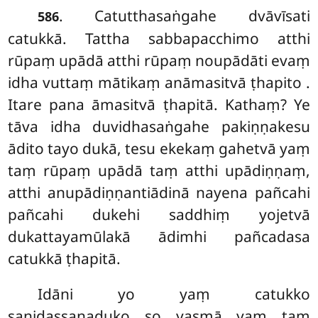
. Catutthasaṅgahe dvāvīsati
586
catukkā. Tattha sabbapacchimo atthi
rūpaṃ upādā atthi rūpaṃ noupādāti evaṃ
idha vuttaṃ mātikaṃ anāmasitvā ṭhapito
.
Itare pana āmasitvā ṭhapitā. Kathaṃ? Ye
tāva idha duvidhasaṅgahe pakiṇṇakesu
ādito tayo dukā, tesu ekekaṃ gahetvā
yaṃ
taṃ rūpaṃ upādā taṃ atthi upādiṇṇaṃ,
atthi anupādiṇṇantiādinā nayena pañcahi
pañcahi dukehi saddhiṃ yojetvā
dukattayamūlakā ādimhi pañcadasa
catukkā ṭhapitā.
Idāni yo yaṃ catukko
sanidassanaduko so yasmā yaṃ taṃ