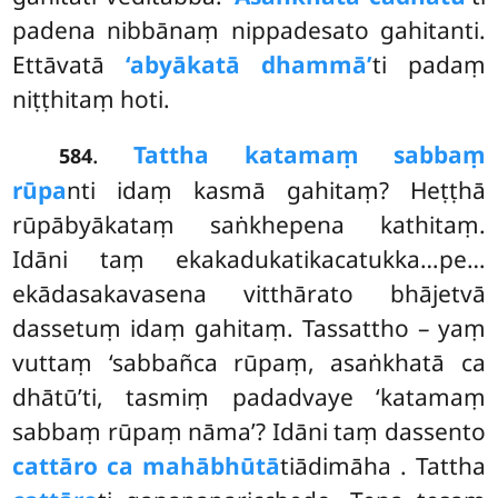
padena nibbānaṃ nippadesato gahitanti.
Ettāvatā
‘abyākatā dhammā’
ti padaṃ
niṭṭhitaṃ hoti.
.
Tattha katamaṃ sabbaṃ
584
rūpa
nti idaṃ kasmā gahitaṃ? Heṭṭhā
rūpābyākataṃ saṅkhepena kathitaṃ.
Idāni taṃ ekakadukatikacatukka…pe…
ekādasakavasena vitthārato bhājetvā
dassetuṃ idaṃ gahitaṃ. Tassattho – yaṃ
vuttaṃ ‘sabbañca rūpaṃ, asaṅkhatā ca
dhātū’ti, tasmiṃ padadvaye ‘katamaṃ
sabbaṃ rūpaṃ nāma’? Idāni taṃ dassento
cattāro ca mahābhūtā
tiādimāha
. Tattha