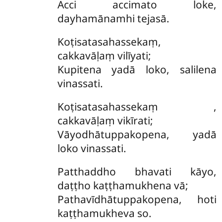
Acci accimato loke,
dayhamānamhi tejasā.
Koṭisatasahassekaṃ,
cakkavāḷaṃ vilīyati;
Kupitena yadā loko, salilena
vinassati.
Koṭisatasahassekaṃ
,
cakkavāḷaṃ vikīrati;
Vāyodhātuppakopena, yadā
loko vinassati.
Patthaddho bhavati kāyo,
daṭṭho kaṭṭhamukhena vā;
Pathavīdhātuppakopena, hoti
kaṭṭhamukheva so.