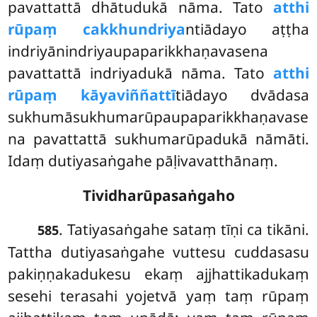
pavattattā dhātudukā nāma. Tato
atthi
rūpaṃ cakkhundriya
ntiādayo aṭṭha
indriyānindriyaupaparikkhaṇavasena
pavattattā indriyadukā nāma. Tato
atthi
rūpaṃ kāyaviññattī
tiādayo dvādasa
sukhumāsukhumarūpaupaparikkhaṇavase
na pavattattā sukhumarūpadukā nāmāti.
Idaṃ dutiyasaṅgahe pāḷivavatthānaṃ.
Tividharūpasaṅgaho
. Tatiyasaṅgahe sataṃ tīṇi ca tikāni.
585
Tattha dutiyasaṅgahe vuttesu cuddasasu
pakiṇṇakadukesu ekaṃ ajjhattikadukaṃ
sesehi terasahi yojetvā yaṃ taṃ rūpaṃ