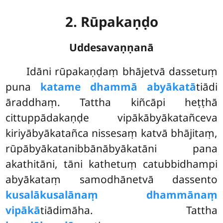
2. Rūpakaṇḍo
Uddesavaṇṇanā
Idāni
rūpakaṇḍaṃ bhājetvā dassetuṃ
puna
katame dhammā abyākatā
tiādi
āraddhaṃ. Tattha kiñcāpi heṭṭhā
cittuppādakaṇḍe vipākābyākatañceva
kiriyābyākatañca nissesaṃ katvā bhājitaṃ,
rūpābyākatanibbānābyākatāni pana
akathitāni, tāni kathetuṃ catubbidhampi
abyākataṃ samodhānetvā dassento
kusalākusalānaṃ dhammānaṃ
vipākā
tiādimāha. Tattha