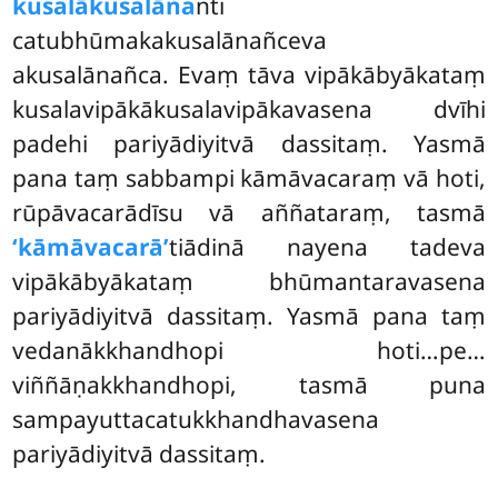
kusalākusalāna
nti
catubhūmakakusalānañceva
akusalānañca. Evaṃ tāva vipākābyākataṃ
kusalavipākākusalavipākavasena dvīhi
padehi pariyādiyitvā dassitaṃ. Yasmā
pana taṃ sabbampi kāmāvacaraṃ vā hoti,
rūpāvacarādīsu vā aññataraṃ, tasmā
‘kāmāvacarā’
tiādinā nayena tadeva
vipākābyākataṃ bhūmantaravasena
pariyādiyitvā dassitaṃ. Yasmā pana taṃ
vedanākkhandhopi hoti…pe…
viññāṇakkhandhopi, tasmā puna
sampayuttacatukkhandhavasena
pariyādiyitvā dassitaṃ.