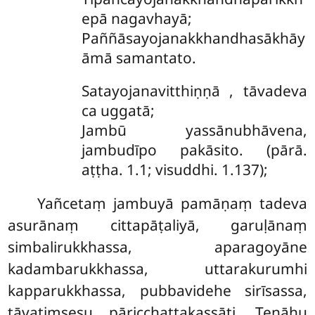
epā nagavhayā;
Paññāsayojanakkhandhasākhāy
āmā samantato.
Satayojanavitthiṇṇā
, tāvadeva
ca uggatā;
Jambū yassānubhāvena,
jambudīpo pakāsito. (pārā.
aṭṭha. 1.1; visuddhi. 1.137);
Yañcetaṃ jambuyā pamāṇaṃ tadeva
asurānaṃ cittapāṭaliyā, garuḷānaṃ
simbalirukkhassa, aparagoyāne
kadambarukkhassa, uttarakurumhi
kapparukkhassa, pubbavidehe sirīsassa,
tāvatiṃsesu pāricchattakassāti. Tenāhu