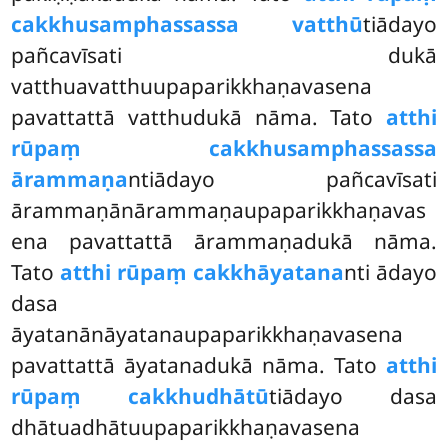
cakkhusamphassassa vatthū
tiādayo
pañcavīsati dukā
vatthuavatthuupaparikkhaṇavasena
pavattattā vatthudukā nāma. Tato
atthi
rūpaṃ cakkhusamphassassa
ārammaṇa
ntiādayo pañcavīsati
ārammaṇānārammaṇaupaparikkhaṇavas
ena pavattattā ārammaṇadukā nāma.
Tato
atthi rūpaṃ cakkhāyatana
nti ādayo
dasa
āyatanānāyatanaupaparikkhaṇavasena
pavattattā āyatanadukā nāma. Tato
atthi
rūpaṃ cakkhudhātū
tiādayo dasa
dhātuadhātuupaparikkhaṇavasena