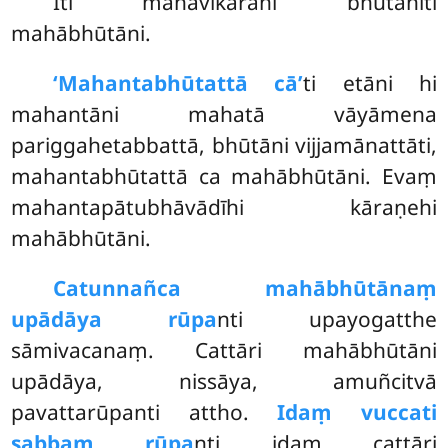
Iti mahāvikārāni bhūtānīti
mahābhūtāni.
‘Mahantabhūtattā cā’
ti etāni hi
mahantāni mahatā vāyāmena
pariggahetabbattā, bhūtāni vijjamānattāti,
mahantabhūtattā ca mahābhūtāni. Evaṃ
mahantapātubhāvādīhi kāraṇehi
mahābhūtāni.
Catunnañca mahābhūtānaṃ
upādāya rūpa
nti upayogatthe
sāmivacanaṃ. Cattāri mahābhūtāni
upādāya, nissāya, amuñcitvā
pavattarūpanti attho.
Idaṃ vuccati
sabbaṃ rūpa
nti idaṃ cattāri