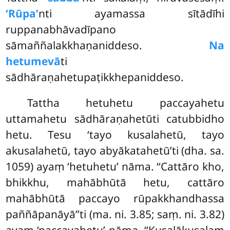
‘Rūpa’
nti ayamassa sītādīhi
ruppanabhāvadīpano
sāmaññalakkhaṇaniddeso.
Na
hetumevā
ti
sādhāraṇahetupaṭikkhepaniddeso.
Tattha hetuhetu paccayahetu
uttamahetu sādhāraṇahetūti catubbidho
hetu. Tesu ‘tayo kusalahetū, tayo
akusalahetū, tayo abyākatahetū’ti (dha. sa.
1059) ayaṃ ‘hetuhetu’ nāma. ‘‘Cattāro kho,
bhikkhu, mahābhūtā hetu, cattāro
mahābhūtā paccayo rūpakkhandhassa
paññāpanāyā’’ti (ma. ni. 3.85; saṃ. ni. 3.82)