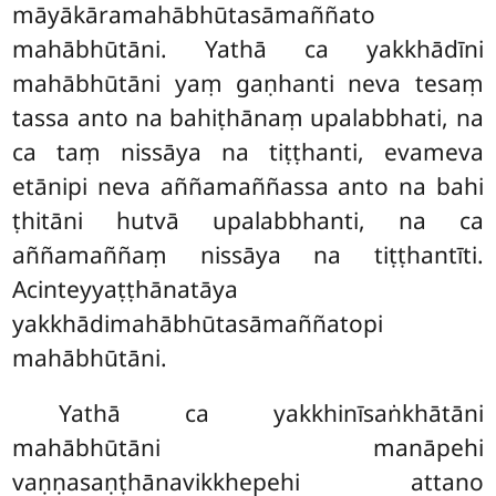
māyākāramahābhūtasāmaññato
mahābhūtāni. Yathā ca yakkhādīni
mahābhūtāni yaṃ gaṇhanti neva tesaṃ
tassa anto na bahiṭhānaṃ upalabbhati, na
ca taṃ nissāya na tiṭṭhanti, evameva
etānipi neva aññamaññassa anto na bahi
ṭhitāni hutvā upalabbhanti, na ca
aññamaññaṃ nissāya na tiṭṭhantīti.
Acinteyyaṭṭhānatāya
yakkhādimahābhūtasāmaññatopi
mahābhūtāni.
Yathā ca yakkhinīsaṅkhātāni
mahābhūtāni manāpehi
vaṇṇasaṇṭhānavikkhepehi attano