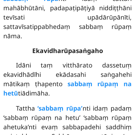
mahābhūtāni, padapaṭipāṭiyā niddiṭṭhāni
tevīsati upādārūpānīti,
sattavīsatippabhedaṃ sabbaṃ rūpaṃ
nāma.
Ekavidharūpasaṅgaho
Idāni
taṃ vitthārato dassetuṃ
ekavidhādīhi ekādasahi saṅgahehi
mātikaṃ ṭhapento
sabbaṃ rūpaṃ na
hetū
tiādimāha.
Tattha
‘sabbaṃ rūpa’
nti idaṃ padaṃ
‘sabbaṃ rūpaṃ na hetu’ ‘sabbaṃ rūpaṃ
ahetuka’nti evaṃ sabbapadehi saddhiṃ