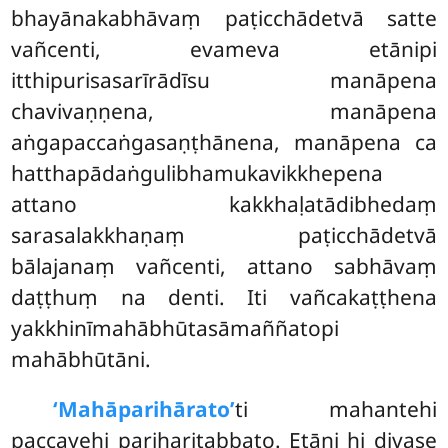
bhayānakabhāvaṃ
paṭicchādetvā satte
vañcenti, evameva etānipi
itthipurisasarīrādīsu manāpena
chavivaṇṇena, manāpena
aṅgapaccaṅgasaṇṭhānena, manāpena ca
hatthapādaṅgulibhamukavikkhepena
attano kakkhaḷatādibhedaṃ
sarasalakkhaṇaṃ paṭicchādetvā
bālajanaṃ vañcenti, attano sabhāvaṃ
daṭṭhuṃ na denti. Iti vañcakaṭṭhena
yakkhinīmahābhūtasāmaññatopi
mahābhūtāni.
‘Mahāparihārato’
ti
mahantehi
paccayehi pariharitabbato. Etāni hi divase