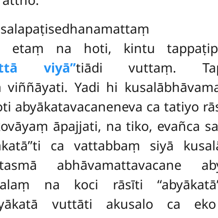
paṭisedhanamattaṃ kusal
 etaṃ na hoti, kintu tappaṭip
ttā viyā’’
tiādi vuttaṃ. Tap
a viññāyati. Yadi hi kusalābhāva
i abyākatavacaneneva ca tatiyo rāsi
vāyaṃ āpajjati, na tiko, evañca sa
yākatā’’ti ca vattabbaṃ siyā kus
 tasmā abhāvamattavacane aby
laṃ na koci rāsīti ‘‘abyākatā’
yākatā vuttāti akusalo ca eko