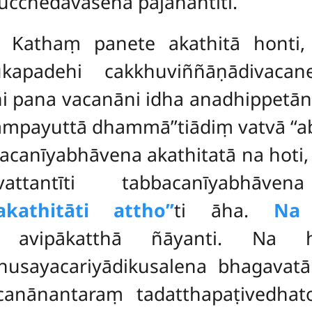
chedavasena pajahantīti.
ā. Kathaṃ panete akathitā honti
adukapadehi cakkhuviññāṇādivaca
āni pana vacanāni idha anadhippetā
ampayuttā dhammā’’tiādiṃ vatvā ‘‘ab
bbacanīyabhāvena akathitatā na hoti
tantīti tabbacanīyabhāven
kathitāti attho’’
ti āha.
Na 
a avipākatthā ñāyanti. Na
nusayacariyādikusalena bhagava
nānantaraṃ tadatthapaṭivedhat