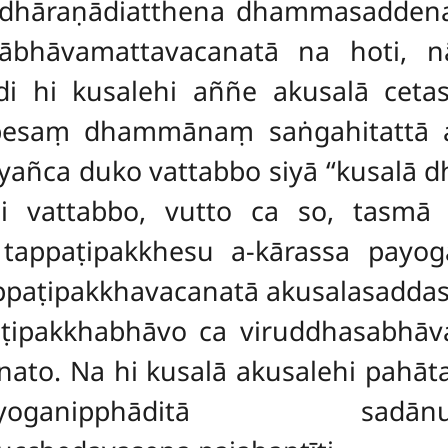
adhāraṇādiatthena dhammasadden
lābhāvamattavacanatā na hoti, n
adi hi kusalehi aññe akusalā cetas
besaṃ dhammānaṃ saṅgahitattā as
yañca duko vattabbo siyā ‘‘kusalā
 rāsi vattabbo, vutto ca so, tas
tappaṭipakkhesu a-kārassa payogad
tappaṭipakkhavacanatā akusalasaddas
paṭipakkhabhāvo ca viruddhasabhāv
anato. Na hi kusalā akusalehi pahā
oganipphāditā sadān