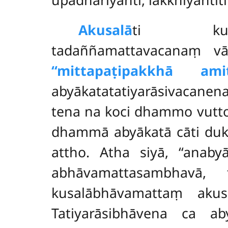
Akusalā
ti kusala
tadaññamattavacanaṃ vā
‘‘mittapaṭipakkhā ami
abyākatatatiyarāsivacanen
tena na koci dhammo vuttot
dhammā abyākatā cāti duko
attho. Atha siyā, ‘‘anab
abhāvamattasambhavā,
kusalābhāvamattaṃ akusa
Tatiyarāsibhāvena ca ab