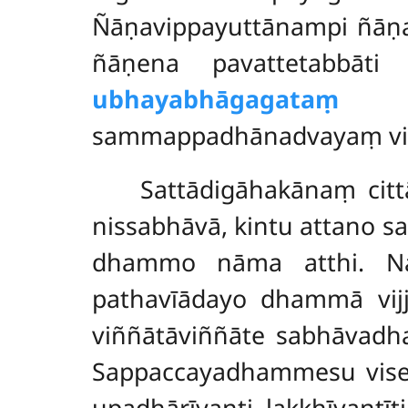
Ñāṇavippayuttānampi ñāṇ
ñāṇena pavattetabbāt
ubhayabhāgagataṃ s
sammappadhānadvayaṃ vi
Sattādigāhakānaṃ
cit
nissabhāvā, kintu attano s
dhammo nāma atthi. Na
pathavīādayo dhammā vij
viññātāviññāte sabhāvadh
Sappaccayadhammesu vis
upadhārīyanti, lakkhīyantīti