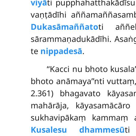
viyā
ti pupphahatthakādīs
vaṇṭādīhi aññamaññasamb
Dukasāmaññato
ti aññe
sārammaṇadukādīhi. Asaṅg
te
nippadesā
.
‘‘Kacci
nu bhoto kusala
bhoto anāmaya’’nti vuttaṃ
2.361) bhagavato kāyas
mahārāja, kāyasamācāro 
sukhavipākaṃ kammaṃ atth
Kusalesu dhammesū
ti