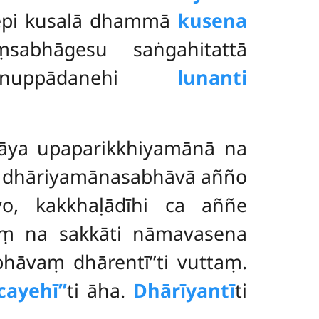
bepi kusalā dhammā
kusena
sabhāgesu saṅgahitattā
uppādanehi
lunanti
ñāya upaparikkhiyamānā na
a dhāriyamānasabhāvā añño
, kakkhaḷādīhi ca aññe
uṃ na sakkāti nāmavasena
hāvaṃ dhārentī’’ti
vuttaṃ.
cayehī’’
ti āha.
Dhārīyantī
ti