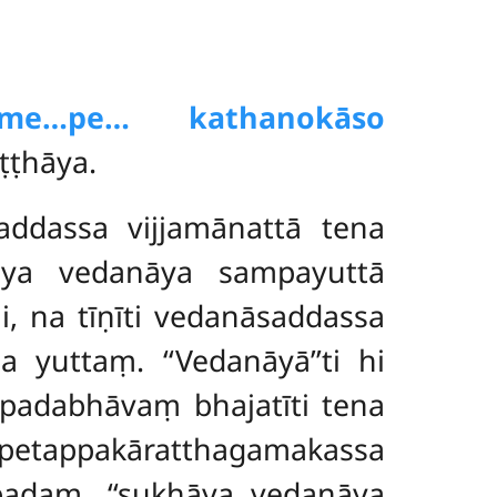
 me…pe… kathanokāso
ṭṭhāya.
addassa vijjamānattā tena
ya vedanāya sampayuttā
, na tīṇīti vedanāsaddassa
 yuttaṃ. ‘‘Vedanāyā’’ti hi
padabhāvaṃ bhajatīti tena
petappakāratthagamakassa
 padaṃ, ‘‘sukhāya vedanāya