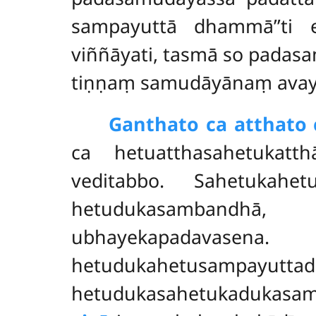
sampayuttā dhammā’’ti 
viññāyati, tasmā so padasam
tiṇṇaṃ samudāyānaṃ avaya
Ganthato ca atthato 
ca hetuatthasahetukat
veditabbo. Sahetukah
hetudukasambandhā, 
ubhayekapadava
hetudukahetusampayutt
hetudukasahetukadukasa