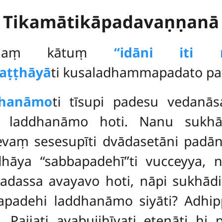
Tikamātikāpadavaṇṇanā
kathaṃ kātuṃ
‘‘idāni iti
paṭṭhāyā
ti kusaladhammapadato pa
dhanāmo
ti tīsupi padesu vedanās
i laddhanāmo hoti. Nanu sukhā
evaṃ sesesupīti dvādasetāni padāni
āya ‘‘sabbapadehī’’ti vucceyya, na
adassa avayavo hoti, nāpi sukhādi
padehi laddhanāmo siyāti? Adhip
Pajjati avabujjhīyati etenāti hi