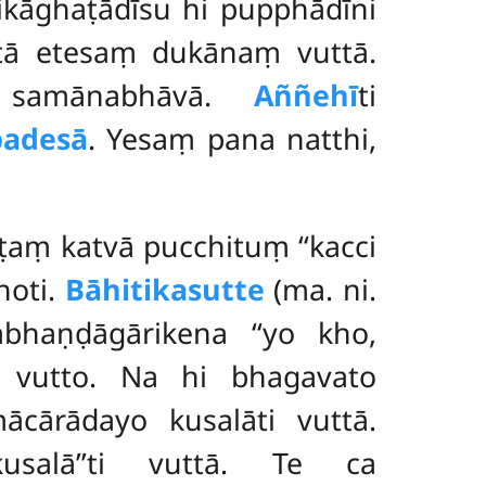
kāghaṭādīsu hi pupphādīni
tā etesaṃ dukānaṃ vuttā.
a samānabhāvā.
Aññehī
ti
padesā
. Yesaṃ pana natthi,
aṃ katvā pucchituṃ ‘‘kacci
hoti.
Bāhitikasutte
(ma. ni.
haṇḍāgārikena ‘‘yo kho,
o vutto. Na hi bhagavato
ācārādayo kusalāti vuttā.
usalā’’ti vuttā. Te ca