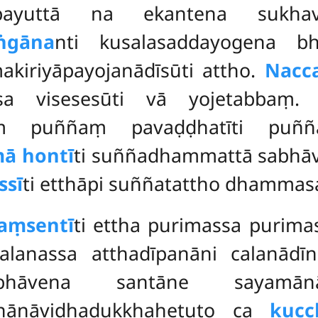
mpayuttā na ekantena sukhavip
ṅgāna
nti kusalasaddayogena b
iriyāpayojanādīsūti attho.
Nacca
ssa visesesūti vā yojetabba
ṃ puññaṃ pavaḍḍhatīti puññav
ā hontī
ti suññadhammattā sabhāv
sī
ti etthāpi suññatattho dhammas
aṃsentī
ti ettha purimassa puri
lanassa atthadīpanāni calanādīn
īnabhāvena santāne saya
 nānāvidhadukkhahetuto ca
kucc