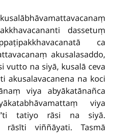
ābhāvamattavacanaṃ
akkhavacananti dassetuṃ
paṭipakkhavacanatā ca
mattavacanaṃ akusalasaddo,
 vutto na siyā, kusalā ceva
ti akusalavacanena na koci
alānaṃ viya abyākatānañca
ākatabhāvamattaṃ viya
’ti tatiyo rāsi na siyā.
 rāsīti viññāyati. Tasmā