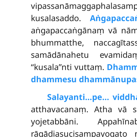
vipassanāmaggaphalasa
kusalasaddo.
Aṅgapacca
aṅgapaccaṅgānaṃ vā nāmak
bhummatthe, naccagīta
samādānahetu evamida
‘‘kusala’’nti vuttaṃ.
Dhamm
dhammesu dhammānupas
Salayanti…pe… viddh
atthavacanaṃ. Atha vā sa
yojetabbāni. Appah
rāgādiasucisampayogato