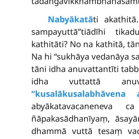
tadaṅgavikkhambhanasamuc
Na
byākatā
ti akathit
sampayuttā’’tiādīhi tik
kathitāti? No na kathitā, t
Na hi ‘‘sukhāya vedanāya s
tāni idha anuvattantīti ta
idha vuttattā anuvat
‘‘kusalākusalabhāvena a
abyākatavacaneneva c
ñāpakasādhanīyaṃ, āsayā
dhammā vuttā tesaṃ vaca