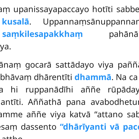
aṃ upanissayapaccayo hotīti sab
i
kusalā
. Uppannaṃsānuppannaṃ
aṃkilesapakkhaṃ
pahānān
ya.
tānaṃ gocarā sattādayo viya pañ
abhāvaṃ dhārentīti
dhammā
. Na c
 hi ruppanādīhi aññe rūpādayo
jantīti. Aññathā pana avabodhet
amme aññe viya katvā ‘‘attano sab
esaṃ dassento
‘‘dhārīyanti vā pac
 attho.