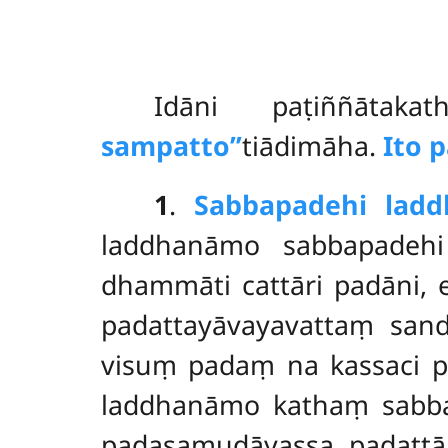
Idāni
paṭiññāta
sampatto’’
tiādimāha.
Ito 
1
.
Sabbapadehi lad
laddhanāmo sabbapadeh
dhammāti cattāri padāni, 
padattayāvayavattaṃ sandh
visuṃ padaṃ na kassaci p
laddhanāmo kathaṃ sabba
padasamudāyassa padattā. 