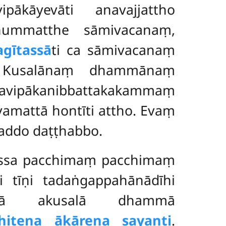
ākāyevāti anavajjattho
hummatthe sāmivacanaṃ,
gītassā
ti ca sāmivacanaṃ
ṃ. Kusalānaṃ dhammānaṃ
ipākanibbattakakammaṃ
amattā hontīti attho. Evaṃ
addo daṭṭhabbo.
massa pacchimaṃ pacchimaṃ
i tīṇi tadaṅgappahānādīhi
mānā akusalā dhammā
hitena ākārena sayanti
.