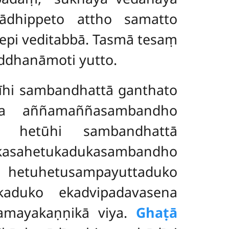
ādhippeto attho samatto
arepi veditabbā. Tasmā tesaṃ
dhanāmoti yutto.
īhi sambandhattā ganthato
 ca aññamaññasambandho
e hetūhi sambandhattā
ahetukadukasambandho
usampayuttaduko
kaduko ekadvipadavasena
amayakaṇṇikā viya.
Ghaṭā