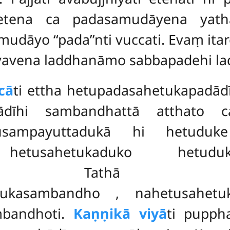
etena ca padasamudāyena yath
udāyo ‘‘pada’’nti vuccati. Evaṃ it
vena laddhanāmo sabbapadehi lad
cā
ti ettha hetupadasahetukapadād
thādīhi sambandhattā atthato
etusampayuttadukā hi hetuduk
hetusahetukaduko hetudukas
sena. Tathā hetuhet
adukasambandho
, nahetusahetu
mbandhoti.
Kaṇṇikā viyā
ti pupph