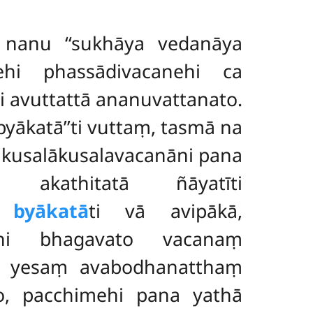
, nanu ‘‘sukhāya vedanāya
nehi phassādivacanehi ca
ni avuttattā ananuvattanato.
yākatā’’ti vuttaṃ, tasmā na
, kusalākusalavacanāni pana
a akathitatā ñāyatīti
byākatā
ti vā avipākā,
 hi bhagavato vacanaṃ
tā yesaṃ avabodhanatthaṃ
o, pacchimehi pana yathā