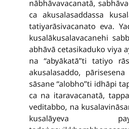
nābhāvavacanatā, sabhāv
ca akusalasaddassa kusa
tatiyarāsivacanato eva. Y
kusalākusalavacanehi sab
abhāvā cetasikaduko viya a
na ‘‘abyākatā’’ti tatiyo
akusalasaddo, pārisesena 
sāsane ‘‘alobho’’ti idhāpi 
ca na itaravacanatā, tap
veditabbo, na kusalavinās
kusalāyeva pay