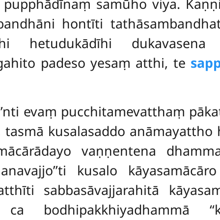
u pupphādīnaṃ samūho viya. Kaṇṇi
andhāni hontīti tathāsambandha
hi hetudukādīhi dukavasen
ahito padeso yesaṃ atthi, te
sap
’’nti evaṃ pucchitamevatthaṃ pākaṭ
, tasmā kusalasaddo anāmayattho 
amācārādayo vaṇṇentena dhammab
anavajjo’’ti kusalo kāyasamācār
īti sabbasāvajjarahitā kāyasam
 ca bodhipakkhiyadhammā ‘‘k