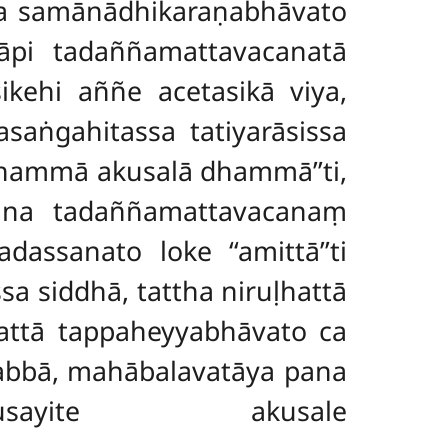
a samānādhikaraṇabhāvato
āpi tadaññamattavacanatā
ikehi aññe acetasikā viya,
aṅgahitassa tatiyarāsissa
 dhammā akusalā dhammā’’ti,
mā na tadaññamattavacanaṃ
assanato loke ‘‘amittā’’ti
sa siddhā, tattha niruḷhattā
attā tappaheyyabhāvato ca
tabbā, mahābalavatāya pana
usayite akusale