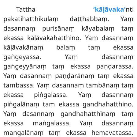
Tattha
‘kāḷāvaka’
nti
pakatihatthikulaṃ daṭṭhabbaṃ. Yaṃ
dasannaṃ purisānaṃ kāyabalaṃ taṃ
ekassa kāḷāvakahatthino. Yaṃ dasannaṃ
kāḷāvakānaṃ balaṃ taṃ ekassa
gaṅgeyassa. Yaṃ dasannaṃ
gaṅgeyyānaṃ taṃ ekassa paṇḍarassa.
Yaṃ dasannaṃ paṇḍarānaṃ taṃ ekassa
tambassa. Yaṃ dasannaṃ tambānaṃ taṃ
ekassa
piṅgalassa. Yaṃ dasannaṃ
piṅgalānaṃ taṃ ekassa gandhahatthino.
Yaṃ dasannaṃ gandhahatthīnaṃ taṃ
ekassa maṅgalassa. Yaṃ dasannaṃ
maṅgalānaṃ taṃ ekassa hemavatassa.