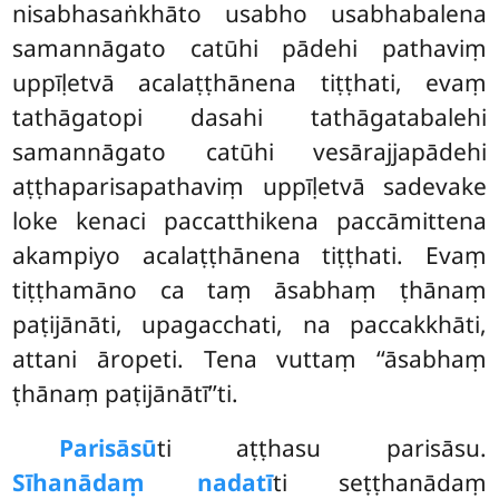
nisabhasaṅkhāto usabho usabhabalena
samannāgato catūhi pādehi pathaviṃ
uppīḷetvā acalaṭṭhānena tiṭṭhati, evaṃ
tathāgatopi dasahi tathāgatabalehi
samannāgato catūhi vesārajjapādehi
aṭṭhaparisapathaviṃ uppīḷetvā sadevake
loke kenaci paccatthikena paccāmittena
akampiyo acalaṭṭhānena tiṭṭhati. Evaṃ
tiṭṭhamāno ca taṃ āsabhaṃ ṭhānaṃ
paṭijānāti, upagacchati, na paccakkhāti,
attani āropeti. Tena vuttaṃ ‘‘āsabhaṃ
ṭhānaṃ paṭijānātī’’ti.
Parisāsū
ti aṭṭhasu parisāsu.
Sīhanādaṃ nadatī
ti seṭṭhanādaṃ