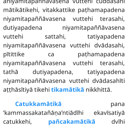
aniyamitapaññāvasena vuttehi cuddasahi
mātikātikehi, vitakkattike paṭhamapadena
niyamitapaññāvasena vuttehi terasahi,
dutiyapadena niyamitapaññāvasena
vuttehi sattahi, tatiyapadena
niyamitapaññāvasena vuttehi dvādasahi,
pītittike ca paṭhamapadena
niyamitapaññāvasena vuttehi terasahi,
tathā dutiyapadena, tatiyapadena
niyamitapaññāvasena vuttehi dvādasahīti
aṭṭhāsītiyā tikehi
tikamātikā
nikkhittā.
Catukkamātikā
pana
‘kammassakatañāṇa’ntiādīhi ekavīsatiyā
catukkehi,
pañcakamātikā
dvīhi