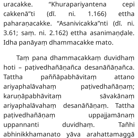
uracakke. ‘‘Khurapariyantena cepi
cakkenā’’ti (dī. ni. 1.166) ettha
paharaṇacakke. ‘‘Asanivicakka’’nti (dī. ni.
3.61; saṃ. ni. 2.162) ettha asanimaṇḍale.
Idha panāyaṃ dhammacakke mato.
Taṃ pana dhammacakkaṃ duvidhaṃ
hoti – paṭivedhañāṇañca desanāñāṇañca.
Tattha paññāpabhāvitaṃ attano
ariyaphalāvahaṃ paṭivedhañāṇaṃ;
karuṇāpabhāvitaṃ sāvakānaṃ
ariyaphalāvahaṃ desanāñāṇaṃ. Tattha
paṭivedhañāṇaṃ uppajjamānaṃ
uppannanti duvidhaṃ. Tañhi
abhinikkhamanato
yāva arahattamaggā