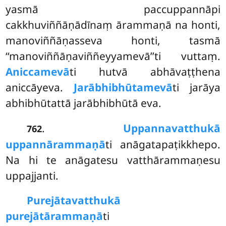
yasmā paccuppannāpi
cakkhuviññāṇādīnaṃ
ārammaṇā na honti,
manoviññāṇasseva honti, tasmā
‘‘manoviññāṇaviññeyyamevā’’ti vuttaṃ.
Aniccamevā
ti hutvā abhāvaṭṭhena
aniccāyeva.
Jarābhibhūtamevā
ti jarāya
abhibhūtattā jarābhibhūtā eva.
.
Uppannavatthukā
762
uppannārammaṇā
ti anāgatapaṭikkhepo.
Na hi te anāgatesu vatthārammaṇesu
uppajjanti.
Purejātavatthukā
purejātārammaṇā
ti