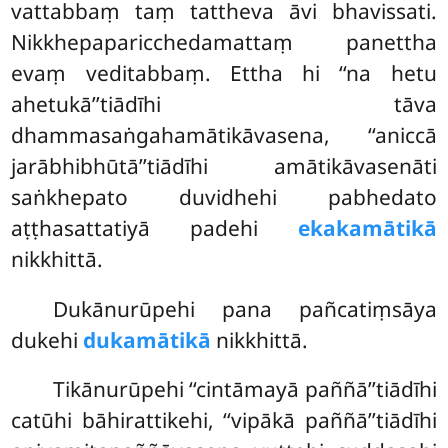
vattabbaṃ taṃ tattheva āvi bhavissati.
Nikkhepaparicchedamattaṃ panettha
evaṃ veditabbaṃ. Ettha hi ‘‘na hetu
ahetukā’’tiādīhi tāva
dhammasaṅgahamātikāvasena, ‘‘aniccā
jarābhibhūtā’’tiādīhi amātikāvasenāti
saṅkhepato duvidhehi pabhedato
aṭṭhasattatiyā padehi
ekakamātikā
nikkhittā.
Dukānurūpehi pana pañcatiṃsāya
dukehi
dukamātikā
nikkhittā.
Tikānurūpehi ‘‘cintāmayā paññā’’tiādīhi
catūhi bāhirattikehi, ‘‘vipākā paññā’’tiādīhi