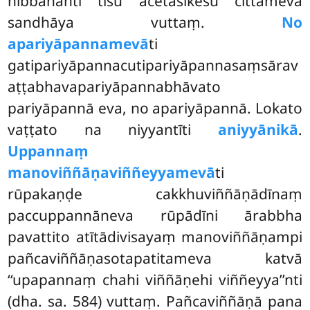
nibbānanti tīsu acetasikesu cittameva
sandhāya vuttaṃ.
No
apariyāpannamevā
ti
gatipariyāpannacutipariyāpannasaṃsārav
aṭṭabhavapariyāpannabhāvato
pariyāpannā eva, no apariyāpannā. Lokato
vaṭṭato na niyyantīti
aniyyānikā
.
Uppannaṃ
manoviññāṇaviññeyyamevā
ti
rūpakaṇḍe cakkhuviññāṇādīnaṃ
paccuppannāneva rūpādīni ārabbha
pavattito atītādivisayaṃ manoviññāṇampi
pañcaviññāṇasotapatitameva katvā
‘‘upapannaṃ chahi viññāṇehi viññeyya’’nti
(dha. sa. 584) vuttaṃ. Pañcaviññāṇā pana