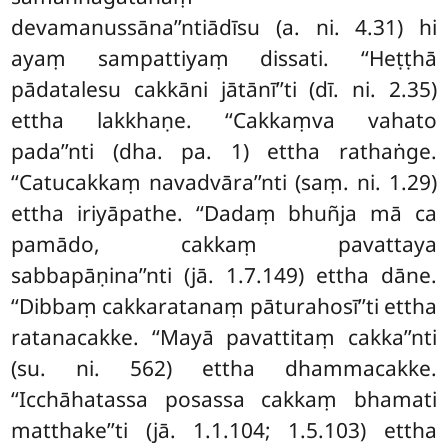
devamanussāna’’ntiādīsu (a. ni. 4.31) hi
ayaṃ sampattiyaṃ dissati. ‘‘Heṭṭhā
pādatalesu cakkāni jātānī’’ti (dī. ni. 2.35)
ettha lakkhaṇe. ‘‘Cakkaṃva vahato
pada’’nti (dha. pa. 1) ettha rathaṅge.
‘‘Catucakkaṃ navadvāra’’nti (saṃ. ni. 1.29)
ettha iriyāpathe. ‘‘Dadaṃ bhuñja mā ca
pamādo, cakkaṃ pavattaya
sabbapāṇina’’nti (jā. 1.7.149) ettha dāne.
‘‘Dibbaṃ cakkaratanaṃ pāturahosī’’ti ettha
ratanacakke. ‘‘Mayā pavattitaṃ cakka’’nti
(su. ni. 562) ettha dhammacakke.
‘‘Icchāhatassa posassa cakkaṃ bhamati
matthake’’ti (jā. 1.1.104; 1.5.103) ettha