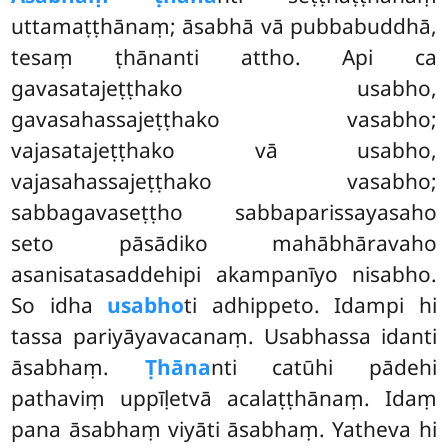
uttamaṭṭhānaṃ; āsabhā vā pubbabuddhā,
tesaṃ ṭhānanti attho. Api ca
gavasatajeṭṭhako usabho,
gavasahassajeṭṭhako vasabho;
vajasatajeṭṭhako vā usabho,
vajasahassajeṭṭhako vasabho;
sabbagavaseṭṭho sabbaparissayasaho
seto pāsādiko mahābhāravaho
asanisatasaddehipi akampanīyo nisabho.
So idha
usabho
ti adhippeto. Idampi hi
tassa pariyāyavacanaṃ. Usabhassa idanti
āsabhaṃ.
Ṭhāna
nti catūhi pādehi
pathaviṃ uppīḷetvā acalaṭṭhānaṃ. Idaṃ
pana āsabhaṃ viyāti āsabhaṃ. Yatheva hi