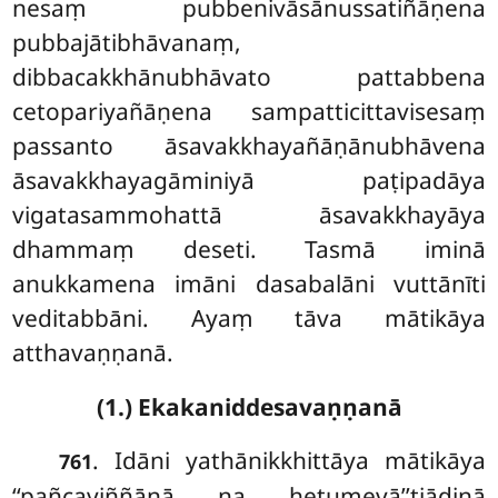
nesaṃ pubbenivāsānussatiñāṇena
pubbajātibhāvanaṃ,
dibbacakkhānubhāvato pattabbena
cetopariyañāṇena sampatticittavisesaṃ
passanto āsavakkhayañāṇānubhāvena
āsavakkhayagāminiyā paṭipadāya
vigatasammohattā āsavakkhayāya
dhammaṃ deseti. Tasmā iminā
anukkamena imāni dasabalāni vuttānīti
veditabbāni. Ayaṃ tāva mātikāya
atthavaṇṇanā.
(1.) Ekakaniddesavaṇṇanā
. Idāni yathānikkhittāya mātikāya
761
‘‘pañcaviññāṇā na hetumevā’’tiādinā