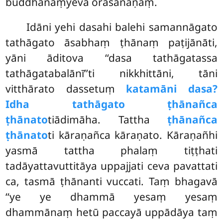
buddhānaṃyeva orasañāṇaṃ.
Idāni yehi dasahi balehi samannāgato
tathāgato āsabhaṃ ṭhānaṃ paṭijānāti,
yāni āditova ‘‘dasa tathāgatassa
tathāgatabalānī’’ti nikkhittāni, tāni
vitthārato dassetuṃ
katamāni dasa?
Idha tathāgato ṭhānañca
ṭhānato
tiādimāha. Tattha
ṭhānañca
ṭhānato
ti kāraṇañca kāraṇato. Kāraṇañhi
yasmā tattha phalaṃ tiṭṭhati
tadāyattavuttitāya uppajjati ceva pavattati
ca, tasmā ṭhānanti vuccati. Taṃ bhagavā
‘‘ye ye dhammā yesaṃ yesaṃ
dhammānaṃ hetū paccayā uppādāya taṃ