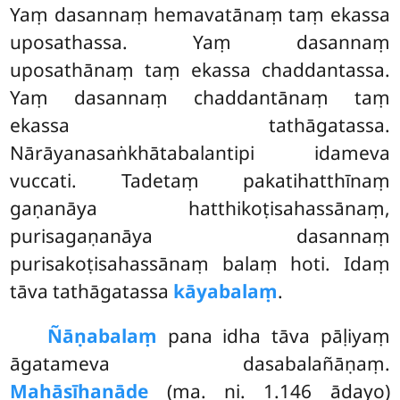
Yaṃ dasannaṃ hemavatānaṃ taṃ ekassa
uposathassa. Yaṃ dasannaṃ
uposathānaṃ taṃ ekassa chaddantassa.
Yaṃ dasannaṃ chaddantānaṃ taṃ
ekassa tathāgatassa.
Nārāyanasaṅkhātabalantipi idameva
vuccati. Tadetaṃ pakatihatthīnaṃ
gaṇanāya hatthikoṭisahassānaṃ,
purisagaṇanāya dasannaṃ
purisakoṭisahassānaṃ balaṃ hoti. Idaṃ
tāva tathāgatassa
kāyabalaṃ
.
Ñāṇabalaṃ
pana idha tāva pāḷiyaṃ
āgatameva dasabalañāṇaṃ.
Mahāsīhanāde
(ma. ni. 1.146 ādayo)