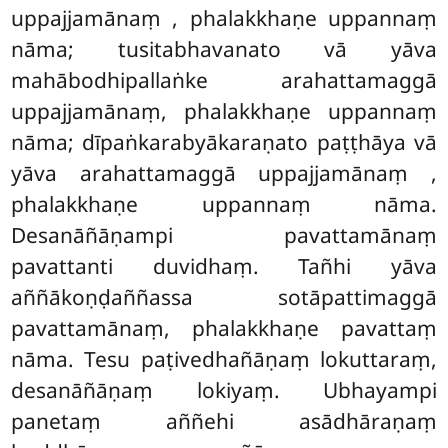
uppajjamānaṃ
, phalakkhaṇe uppannaṃ
nāma; tusitabhavanato vā yāva
mahābodhipallaṅke arahattamaggā
uppajjamānaṃ, phalakkhaṇe uppannaṃ
nāma; dīpaṅkarabyākaraṇato paṭṭhāya vā
yāva arahattamaggā uppajjamānaṃ
,
phalakkhaṇe uppannaṃ nāma.
Desanāñāṇampi pavattamānaṃ
pavattanti duvidhaṃ. Tañhi yāva
aññākoṇḍaññassa sotāpattimaggā
pavattamānaṃ, phalakkhaṇe pavattaṃ
nāma. Tesu paṭivedhañāṇaṃ lokuttaraṃ,
desanāñāṇaṃ lokiyaṃ. Ubhayampi
panetaṃ aññehi asādhāraṇaṃ