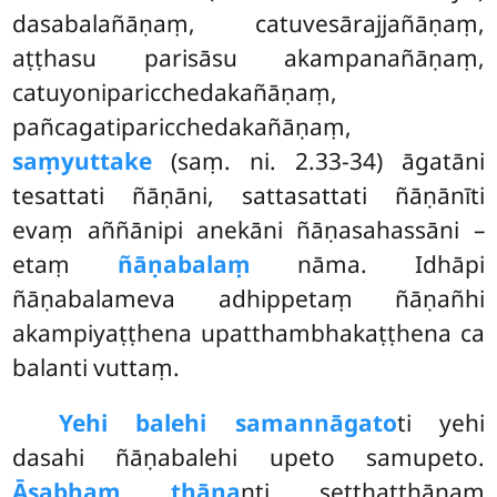
dasabalañāṇaṃ, catuvesārajjañāṇaṃ,
aṭṭhasu parisāsu akampanañāṇaṃ,
catuyoniparicchedakañāṇaṃ,
pañcagatiparicchedakañāṇaṃ,
saṃyuttake
(saṃ. ni. 2.33-34) āgatāni
tesattati ñāṇāni, sattasattati ñāṇānīti
evaṃ aññānipi anekāni ñāṇasahassāni –
etaṃ
ñāṇabalaṃ
nāma. Idhāpi
ñāṇabalameva adhippetaṃ ñāṇañhi
akampiyaṭṭhena upatthambhakaṭṭhena ca
balanti vuttaṃ.
Yehi balehi samannāgato
ti yehi
dasahi ñāṇabalehi upeto samupeto.
Āsabhaṃ ṭhāna
nti seṭṭhaṭṭhānaṃ