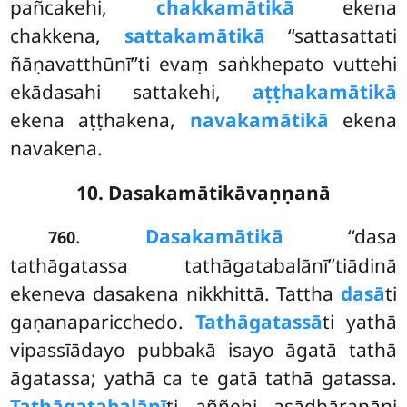
pañcakehi,
chakkamātikā
ekena
chakkena,
sattakamātikā
‘‘sattasattati
ñāṇavatthūnī’’ti evaṃ saṅkhepato vuttehi
ekādasahi sattakehi,
aṭṭhakamātikā
ekena aṭṭhakena,
navakamātikā
ekena
navakena.
10. Dasakamātikāvaṇṇanā
.
Dasakamātikā
‘‘dasa
760
tathāgatassa tathāgatabalānī’’tiādinā
ekeneva dasakena nikkhittā. Tattha
dasā
ti
gaṇanaparicchedo.
Tathāgatassā
ti yathā
vipassīādayo pubbakā isayo āgatā tathā
āgatassa; yathā ca te gatā tathā gatassa.
Tathāgatabalānī
ti aññehi asādhāraṇāni