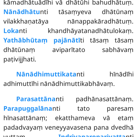
kāmadhātuādīhi vā dhātūhi bahudhātuṃ.
Nānādhātu
nti tāsaṃyeva
dhātūnaṃ
vilakkhaṇatāya nānappakāradhātuṃ.
Loka
nti khandhāyatanadhātulokaṃ.
Yathābhūtaṃ pajānātī
ti tāsaṃ tāsaṃ
dhātūnaṃ aviparītato sabhāvaṃ
paṭivijjhati.
Nānādhimuttikata
nti hīnādīhi
adhimuttīhi nānādhimuttikabhāvaṃ.
Parasattāna
nti padhānasattānaṃ.
Parapuggalāna
nti tato paresaṃ
hīnasattānaṃ; ekatthameva vā etaṃ
padadvayaṃ veneyyavasena pana dvedhā
vuttaṃ.
Indriyaparopariyatta
nti