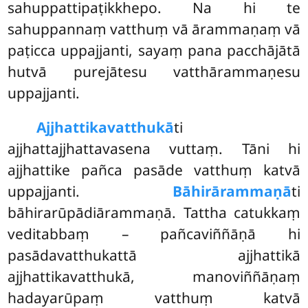
sahuppattipaṭikkhepo. Na hi te
sahuppannaṃ vatthuṃ vā ārammaṇaṃ vā
paṭicca uppajjanti, sayaṃ pana pacchājātā
hutvā purejātesu vatthārammaṇesu
uppajjanti.
Ajjhattikavatthukā
ti
ajjhattajjhattavasena vuttaṃ. Tāni hi
ajjhattike pañca pasāde vatthuṃ katvā
uppajjanti.
Bāhirārammaṇā
ti
bāhirarūpādiārammaṇā. Tattha catukkaṃ
veditabbaṃ – pañcaviññāṇā hi
pasādavatthukattā ajjhattikā
ajjhattikavatthukā, manoviññāṇaṃ
hadayarūpaṃ vatthuṃ katvā