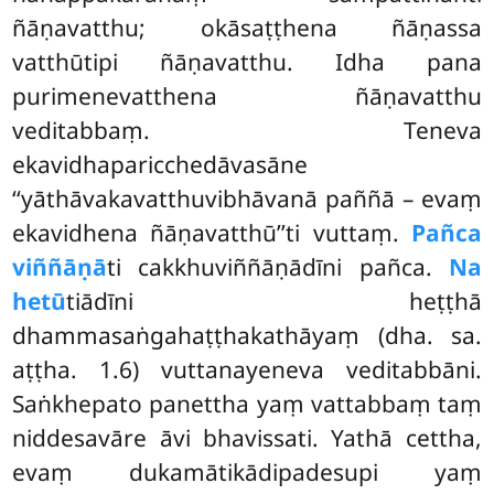
ñāṇavatthu; okāsaṭṭhena ñāṇassa
vatthūtipi ñāṇavatthu. Idha pana
purimenevatthena ñāṇavatthu
veditabbaṃ. Teneva
ekavidhaparicchedāvasāne
‘‘yāthāvakavatthuvibhāvanā paññā – evaṃ
ekavidhena ñāṇavatthū’’ti vuttaṃ.
Pañca
viññāṇā
ti cakkhuviññāṇādīni pañca.
Na
hetū
tiādīni heṭṭhā
dhammasaṅgahaṭṭhakathāyaṃ (dha. sa.
aṭṭha. 1.6) vuttanayeneva veditabbāni.
Saṅkhepato panettha yaṃ vattabbaṃ taṃ
niddesavāre āvi bhavissati. Yathā cettha,
evaṃ dukamātikādipadesupi yaṃ