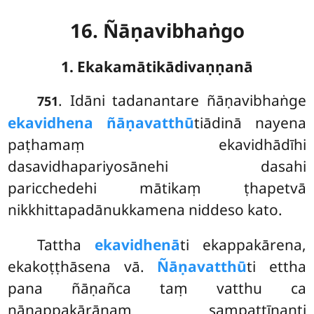
16. Ñāṇavibhaṅgo
1. Ekakamātikādivaṇṇanā
. Idāni
tadanantare ñāṇavibhaṅge
751
ekavidhena ñāṇavatthū
tiādinā nayena
paṭhamaṃ ekavidhādīhi
dasavidhapariyosānehi dasahi
paricchedehi mātikaṃ ṭhapetvā
nikkhittapadānukkamena niddeso kato.
Tattha
ekavidhenā
ti ekappakārena,
ekakoṭṭhāsena vā.
Ñāṇavatthū
ti ettha
pana ñāṇañca taṃ vatthu ca
nānappakārānaṃ sampattīnanti