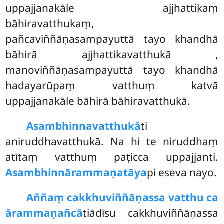
uppajjanakāle ajjhattikaṃ
bāhiravatthukaṃ,
pañcaviññāṇasampayuttā tayo khandhā
bāhirā ajjhattikavatthukā
,
manoviññāṇasampayuttā tayo khandhā
hadayarūpaṃ vatthuṃ katvā
uppajjanakāle bāhirā bāhiravatthukā.
Asambhinnavatthukā
ti
aniruddhavatthukā. Na hi te niruddhaṃ
atītaṃ vatthuṃ paṭicca uppajjanti.
Asambhinnārammaṇatāya
pi eseva nayo.
Aññaṃ cakkhuviññāṇassa vatthu ca
ārammaṇañcā
tiādīsu cakkhuviññāṇassa