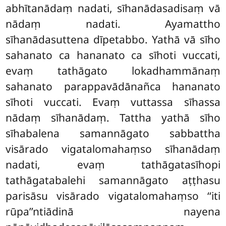
abhītanādaṃ nadati, sīhanādasadisaṃ
vā
nādaṃ nadati. Ayamattho
sīhanādasuttena dīpetabbo. Yathā vā sīho
sahanato ca hananato ca sīhoti vuccati,
evaṃ tathāgato lokadhammānaṃ
sahanato
parappavādānañca hananato
sīhoti vuccati. Evaṃ vuttassa sīhassa
nādaṃ sīhanādaṃ. Tattha
yathā sīho
sīhabalena samannāgato sabbattha
visārado vigatalomahaṃso sīhanādaṃ
nadati, evaṃ tathāgatasīhopi
tathāgatabalehi samannāgato aṭṭhasu
parisāsu visārado vigatalomahaṃso ‘‘iti
rūpa’’ntiādinā nayena