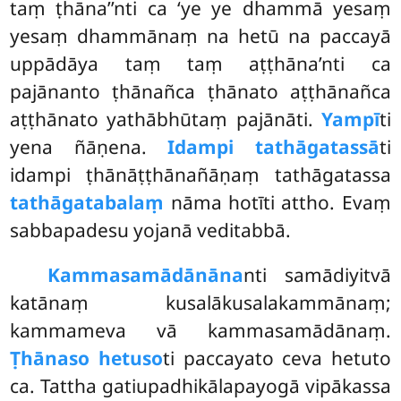
taṃ ṭhāna’’nti ca ‘ye ye dhammā yesaṃ
yesaṃ dhammānaṃ na hetū na paccayā
uppādāya taṃ taṃ aṭṭhāna’nti ca
pajānanto ṭhānañca ṭhānato aṭṭhānañca
aṭṭhānato yathābhūtaṃ pajānāti.
Yampī
ti
yena ñāṇena.
Idampi tathāgatassā
ti
idampi ṭhānāṭṭhānañāṇaṃ tathāgatassa
tathāgatabalaṃ
nāma hotīti attho. Evaṃ
sabbapadesu yojanā veditabbā.
Kammasamādānāna
nti samādiyitvā
katānaṃ kusalākusalakammānaṃ;
kammameva vā kammasamādānaṃ.
Ṭhānaso hetuso
ti paccayato ceva hetuto
ca. Tattha gatiupadhikālapayogā vipākassa