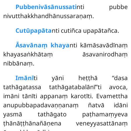
Pubbenivāsānussati
nti pubbe
nivutthakkhandhānussaraṇaṃ.
Cutūpapāta
nti cutiñca upapātañca.
Āsavānaṃ khaya
nti kāmāsavādīnaṃ
khayasaṅkhātaṃ āsavanirodhaṃ
nibbānaṃ.
Imānī
ti yāni heṭṭhā ‘‘dasa
tathāgatassa tathāgatabalānī’’ti avoca,
imāni tānīti appanaṃ karotīti. Evamettha
anupubbapadavaṇṇanaṃ ñatvā idāni
yasmā tathāgato paṭhamaṃyeva
ṭhānāṭṭhānañāṇena veneyyasattānaṃ