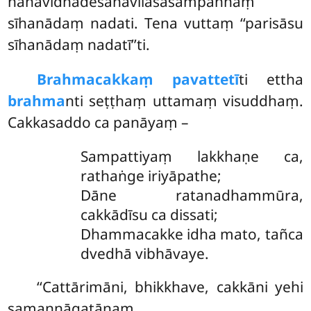
nānāvidhadesanāvilāsasampannaṃ
sīhanādaṃ nadati. Tena vuttaṃ ‘‘parisāsu
sīhanādaṃ nadatī’’ti.
Brahmacakkaṃ pavattetī
ti ettha
brahma
nti seṭṭhaṃ uttamaṃ visuddhaṃ.
Cakkasaddo ca panāyaṃ –
Sampattiyaṃ lakkhaṇe ca,
rathaṅge iriyāpathe;
Dāne ratanadhammūra,
cakkādīsu ca dissati;
Dhammacakke idha mato, tañca
dvedhā vibhāvaye.
‘‘Cattārimāni, bhikkhave, cakkāni yehi
samannāgatānaṃ