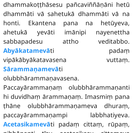
dhammakoṭṭhāsesu pañcaviññāṇāni hetū
dhammāti vā sahetukā dhammāti
vā na
honti. Ekantena pana na hetūyeva,
ahetukā yevāti imānipi nayenettha
sabbapadesu attho veditabbo.
Abyākatamevā
ti padaṃ
vipākābyākatavasena vuttaṃ.
Sārammaṇamevā
ti
olubbhārammaṇavasena.
Paccayārammaṇaṃ olubbhārammaṇanti
hi duvidhaṃ ārammaṇaṃ. Imasmiṃ pana
ṭhāne olubbhārammaṇameva dhuraṃ,
paccayārammaṇampi labbhatiyeva.
Acetasikamevā
ti padaṃ cittaṃ, rūpaṃ,