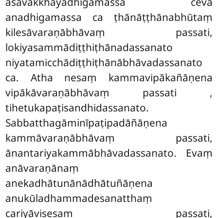
āsavakkhayādhigamassa ceva
anadhigamassa ca ṭhānāṭṭhānabhūtaṃ
kilesāvaraṇābhāvaṃ passati,
lokiyasammādiṭṭhiṭhānadassanato
niyatamicchādiṭṭhiṭhānābhāvadassanato
ca. Atha nesaṃ kammavipākañāṇena
vipākāvaraṇābhāvaṃ passati
,
tihetukapaṭisandhidassanato.
Sabbatthagāminīpaṭipadāñāṇena
kammāvaraṇābhāvaṃ passati,
ānantariyakammābhāvadassanato. Evaṃ
anāvaraṇānaṃ
anekadhātunānādhātuñāṇena
anukūladhammadesanatthaṃ
cariyāvisesaṃ passati,