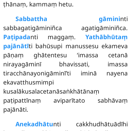
ṭhānaṃ, kammaṃ hetu.
Sabbattha gāmini
nti
sabbagatigāminiñca agatigāminiñca.
Paṭipada
nti maggaṃ.
Yathābhūtaṃ
pajānātī
ti bahūsupi manussesu ekameva
pāṇaṃ ghātentesu ‘imassa cetanā
nirayagāminī bhavissati, imassa
tiracchānayonigāminī’ti iminā nayena
ekavatthusmimpi
kusalākusalacetanāsaṅkhātānaṃ
paṭipattīnaṃ aviparītato sabhāvaṃ
pajānāti.
Anekadhātu
nti
cakkhudhātuādīhi