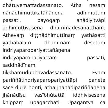
dhātuvemattadassanato. Atha nesaṃ
nānādhimuttikatāñāṇena adhimuttiṃ
passati, payogaṃ anādiyitvāpi
adhimuttivasena dhammadesanatthaṃ.
Athevaṃ diṭṭhādhimuttīnaṃ yathāsatti
yathābalaṃ dhammaṃ desetuṃ
indriyaparopariyattañāṇena
indriyaparopariyattaṃ passati,
saddhādīnaṃ
tikkhamudubhāvadassanato. Evaṃ
pariññātindriyaparopariyattāpi panete
sace dūre honti, atha jhānādipariññāṇena
jhānādīsu vasībhūtattā iddhivisesena
khippaṃ upagacchati. Upagantvā ca