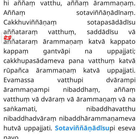
hi aññaṃ vatthu, aññaṃ ārammaṇaṃ.
Aññaṃ sotaviññāṇādīnaṃ.
Cakkhuviññāṇaṃ sotapasādādīsu
aññataraṃ vatthuṃ, saddādīsu vā
📜
aññataraṃ ārammaṇaṃ katvā kappato
kappaṃ gantvāpi na uppajjati;
cakkhupasādameva pana vatthuṃ katvā
rūpañca ārammaṇaṃ katvā uppajjati.
Evamassa vatthupi dvārampi
ārammaṇampi nibaddhaṃ, aññaṃ
vatthuṃ vā dvāraṃ vā ārammaṇaṃ vā na
saṅkamati, nibaddhavatthu
nibaddhadvāraṃ nibaddhārammaṇameva
hutvā uppajjati.
Sotaviññāṇādīsu
pi eseva
nayo.