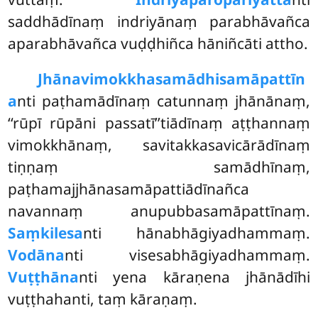
saddhādīnaṃ indriyānaṃ parabhāvañca
aparabhāvañca vuḍḍhiñca hāniñcāti attho.
Jhānavimokkhasamādhisamāpattīn
a
nti paṭhamādīnaṃ catunnaṃ jhānānaṃ,
‘‘rūpī rūpāni passatī’’tiādīnaṃ aṭṭhannaṃ
vimokkhānaṃ, savitakkasavicārādīnaṃ
tiṇṇaṃ samādhīnaṃ,
paṭhamajjhānasamāpattiādīnañca
navannaṃ anupubbasamāpattīnaṃ.
Saṃkilesa
nti hānabhāgiyadhammaṃ.
Vodāna
nti visesabhāgiyadhammaṃ.
Vuṭṭhāna
nti yena kāraṇena jhānādīhi
vuṭṭhahanti, taṃ kāraṇaṃ.