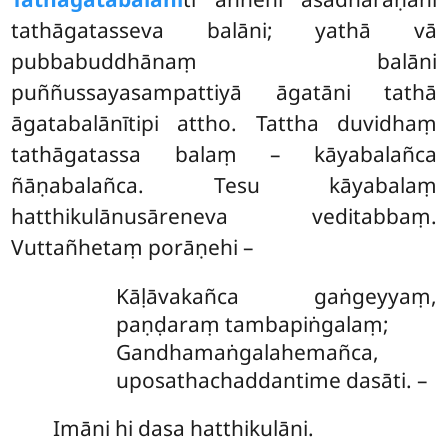
tathāgatasseva balāni; yathā vā
pubbabuddhānaṃ balāni
puññussayasampattiyā āgatāni tathā
āgatabalānītipi attho. Tattha duvidhaṃ
tathāgatassa balaṃ – kāyabalañca
ñāṇabalañca. Tesu kāyabalaṃ
hatthikulānusāreneva veditabbaṃ.
Vuttañhetaṃ porāṇehi –
Kāḷāvakañca gaṅgeyyaṃ,
paṇḍaraṃ tambapiṅgalaṃ;
Gandhamaṅgalahemañca,
uposathachaddantime dasāti. –
Imāni hi dasa hatthikulāni.