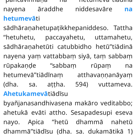
nayena āraddhe niddesavāre
na
hetumevā
ti
sādhāraṇahetupaṭikkhepaniddeso. Tattha
‘‘hetuhetu, paccayahetu, uttamahetu,
sādhāraṇahetūti catubbidho hetū’’tiādinā
nayena yaṃ vattabbaṃ siyā, taṃ sabbaṃ
rūpakaṇḍe ‘‘sabbaṃ rūpaṃ na
hetumevā’’tiādīnaṃ atthavaṇṇanāyaṃ
(dha. sa. aṭṭha. 594) vuttameva.
Ahetukamevā
tiādīsu
byañjanasandhivasena makāro veditabbo;
ahetukā evāti attho. Sesapadesupi eseva
nayo. Apica ‘‘hetū dhammā nahetū
dhammā’’tiādīsu (dha. sa. dukamātikā 1)