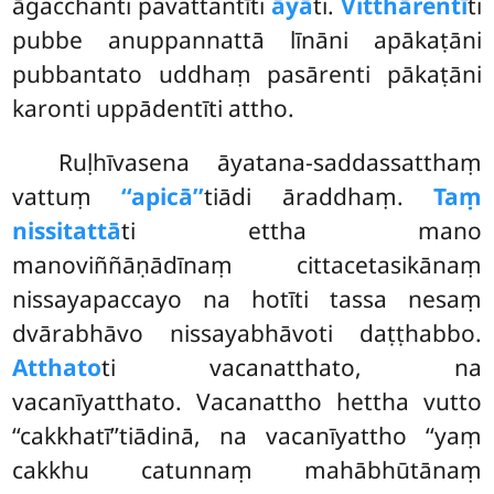
āgacchanti pavattantīti
āyā
ti.
Vitthārentī
ti
pubbe anuppannattā līnāni apākaṭāni
pubbantato uddhaṃ pasārenti pākaṭāni
karonti uppādentīti attho.
Ruḷhīvasena āyatana-saddassatthaṃ
vattuṃ
‘‘apicā’’
tiādi āraddhaṃ.
Taṃ
nissitattā
ti ettha mano
manoviññāṇādīnaṃ cittacetasikānaṃ
nissayapaccayo na hotīti tassa nesaṃ
dvārabhāvo nissayabhāvoti daṭṭhabbo.
Atthato
ti vacanatthato, na
vacanīyatthato. Vacanattho hettha vutto
‘‘cakkhatī’’tiādinā, na vacanīyattho ‘‘yaṃ
cakkhu catunnaṃ mahābhūtānaṃ