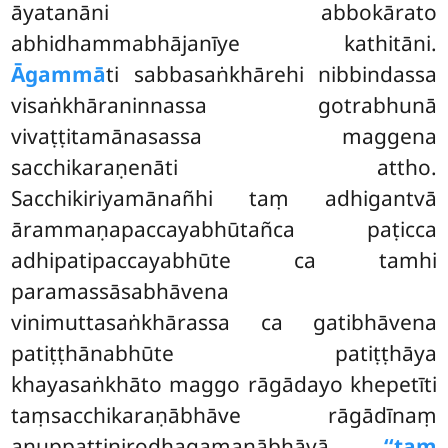
āyatanāni abbokārato
abhidhammabhājanīye kathitāni.
Āgammā
ti sabbasaṅkhārehi nibbindassa
visaṅkhāraninnassa gotrabhunā
vivaṭṭitamānasassa maggena
sacchikaraṇenāti attho.
Sacchikiriyamānañhi taṃ adhigantvā
ārammaṇapaccayabhūtañca
paṭicca
adhipatipaccayabhūte ca tamhi
paramassāsabhāvena
vinimuttasaṅkhārassa ca gatibhāvena
patiṭṭhānabhūte patiṭṭhāya
khayasaṅkhāto maggo rāgādayo khepetīti
taṃsacchikaraṇābhāve rāgādīnaṃ
anuppattinirodhagamanābhāvā
‘‘taṃ