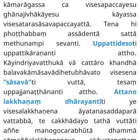
kāmarāgassa ca visesapaccayesu
ghānajivhākāyesu kāyassa
visesatarasāsavapaccayattā. Tena hi
phoṭṭhabbaṃ assādentā sattā
methunampi sevanti.
Uppattideso
ti
uppattikāraṇanti attho.
Kāyindriyavatthukā vā cattāro khandhā
balavakāmāsavādihetubhāvato visesena
‘‘sāsavā’’
ti vuttā, tesaṃ
uppajjanaṭṭhānanti attho.
Attano
lakkhaṇaṃ dhārayantī
ti ye
visesalakkhaṇena āyatanasaddaparā
vattabbā, te cakkhādayo tathā vuttāti
aññe manogocarabhūtā dhammā
sāmaññalakkhaṇeneva ekāyatanattaṃ