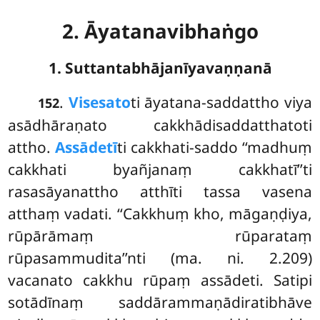
2. Āyatanavibhaṅgo
1. Suttantabhājanīyavaṇṇanā
.
Visesato
ti
āyatana-saddattho viya
152
asādhāraṇato cakkhādisaddatthatoti
attho.
Assādetī
ti cakkhati-saddo ‘‘madhuṃ
cakkhati byañjanaṃ cakkhatī’’ti
rasasāyanattho atthīti tassa vasena
atthaṃ vadati. ‘‘Cakkhuṃ kho, māgaṇḍiya,
rūpārāmaṃ rūparataṃ
rūpasammudita’’nti (ma. ni. 2.209)
vacanato cakkhu rūpaṃ assādeti. Satipi
sotādīnaṃ saddārammaṇādiratibhāve