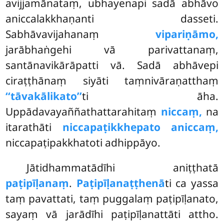
avijjamānataṃ, ubhayenapi sadā abhāvo
aniccalakkhaṇanti dasseti.
Sabhāvavijahanaṃ
vipariṇāmo,
jarābhaṅgehi vā parivattanaṃ,
santānavikārāpatti vā. Sadā abhāvepi
ciraṭṭhānaṃ siyāti taṃnivāraṇatthaṃ
‘‘tāvakālikato’’
ti āha.
Uppādavayaññathattarahitaṃ
niccaṃ,
na
itarathāti
niccapaṭikkhepato aniccaṃ,
niccapaṭipakkhatoti adhippāyo.
Jātidhammatādīhi aniṭṭhatā
paṭipīḷanaṃ
.
Paṭipīḷanaṭṭhenā
ti ca yassa
taṃ pavattati, taṃ puggalaṃ paṭipīḷanato,
sayaṃ vā jarādīhi paṭipīḷanattāti attho.