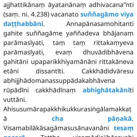
ajjhattikānaṃ āyatanānaṃ adhivacana’’nti
(saṃ. ni. 4.238) vacanato
suññagāmo viya
daṭṭhabbāni
. Annapānasamohitanti
gahite suññagāme yaññadeva bhājanaṃ
parāmasīyati, taṃ taṃ rittakaṃyeva
parāmasīyati, evaṃ dhuvādibhāvena
gahitāni upaparikkhiyamānāni rittakāneva
etāni dissantīti. Cakkhādidvāresu
abhijjhādomanassuppādakabhāvena
rūpādīni cakkhādīnaṃ
abhighātakānī
ti
vuttāni.
Ahisusumārapakkhikukkurasiṅgālamakkaṭ
ā
cha pāṇakā
.
Visamabilākāsagāmasusānavanāni
tesaṃ