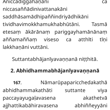
Aniccādiggahaṇāni ca
niccasaññādinivattanakāni
saddhāsamādhipaññindriyādhikāni
tividhavimokkhamukhabhūtāni. Tasmā
etesaṃ ākārānaṃ pariggayhamānānaṃ
aññamaññaṃ viseso ca atthīti tīṇi
lakkhaṇāni vuttāni.
Suttantabhājanīyavaṇṇanā niṭṭhitā.
2. Abhidhammabhājanīyavaṇṇanā
. Nāmarūpaparicchedakathā
167
abhidhammakathāti suttante viya
paccayayugaḷavasena akathetvā
ajjhattikabāhiravasena abhiññeyyāni