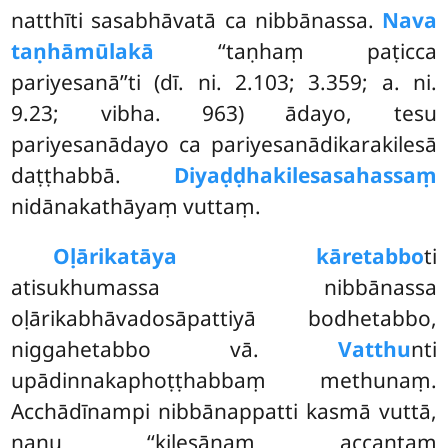
natthīti sasabhāvatā ca nibbānassa.
Nava
taṇhāmūlakā
‘‘taṇhaṃ paṭicca
pariyesanā’’ti (dī. ni. 2.103; 3.359; a. ni.
9.23; vibha. 963) ādayo, tesu
pariyesanādayo ca pariyesanādikarakilesā
daṭṭhabbā.
Diyaḍḍhakilesasahassaṃ
nidānakathāyaṃ vuttaṃ.
Oḷārikatāya kāretabbo
ti
atisukhumassa nibbānassa
oḷārikabhāvadosāpattiyā bodhetabbo,
niggahetabbo vā.
Vatthu
nti
upādinnakaphoṭṭhabbaṃ methunaṃ.
Acchādīnampi nibbānappatti kasmā vuttā,
nanu ‘‘kilesānaṃ accantaṃ