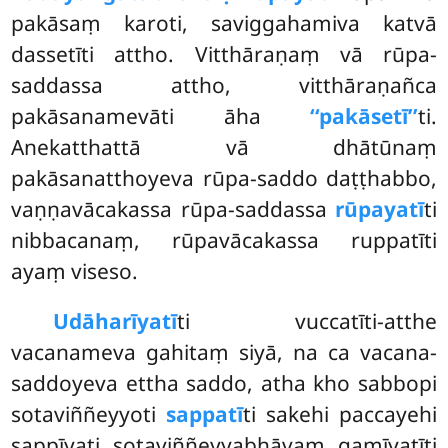
pakāsaṃ karoti, saviggahamiva katvā
dassetīti attho. Vitthāraṇaṃ vā rūpa-
saddassa attho, vitthāraṇañca
pakāsanamevāti āha
‘‘pakāsetī’’
ti.
Anekatthattā vā dhātūnaṃ
pakāsanatthoyeva rūpa-saddo daṭṭhabbo,
vaṇṇavācakassa rūpa-saddassa
rūpayatī
ti
nibbacanaṃ, rūpavācakassa ruppatīti
ayaṃ viseso.
Udāharīyatī
ti vuccatīti-atthe
vacanameva gahitaṃ siyā, na ca vacana-
saddoyeva ettha saddo, atha kho sabbopi
sotaviññeyyoti
sappatī
ti sakehi paccayehi
sappīyati sotaviññeyyabhāvaṃ gamīyatīti