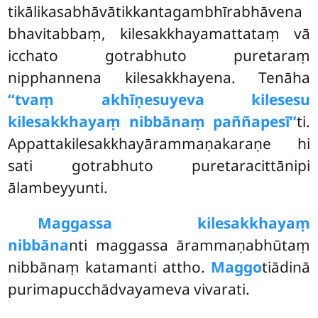
tikālikasabhāvātikkantagambhīrabhāvena
bhavitabbaṃ, kilesakkhayamattataṃ vā
icchato gotrabhuto puretaraṃ
nipphannena kilesakkhayena. Tenāha
‘‘tvaṃ akhīṇesuyeva kilesesu
kilesakkhayaṃ nibbānaṃ paññapesī’’
ti.
Appattakilesakkhayārammaṇakaraṇe hi
sati gotrabhuto puretaracittānipi
ālambeyyunti.
Maggassa kilesakkhayaṃ
nibbāna
nti maggassa ārammaṇabhūtaṃ
nibbānaṃ katamanti attho.
Maggo
tiādinā
purimapucchādvayameva vivarati.