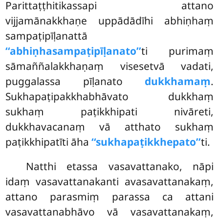
Parittaṭṭhitikassapi attano
vijjamānakkhaṇe uppādādīhi abhiṇhaṃ
sampaṭipīḷanattā
‘‘abhiṇhasampaṭipīḷanato’’
ti purimaṃ
sāmaññalakkhaṇaṃ visesetvā vadati,
puggalassa pīḷanato
dukkhamaṃ
.
Sukhapaṭipakkhabhāvato dukkhaṃ
sukhaṃ paṭikkhipati nivāreti,
dukkhavacanaṃ vā atthato sukhaṃ
paṭikkhipatīti āha
‘‘sukhapaṭikkhepato’’
ti.
Natthi etassa vasavattanako, nāpi
idaṃ vasavattanakanti avasavattanakaṃ,
attano parasmiṃ parassa ca attani
vasavattanabhāvo vā vasavattanakaṃ,