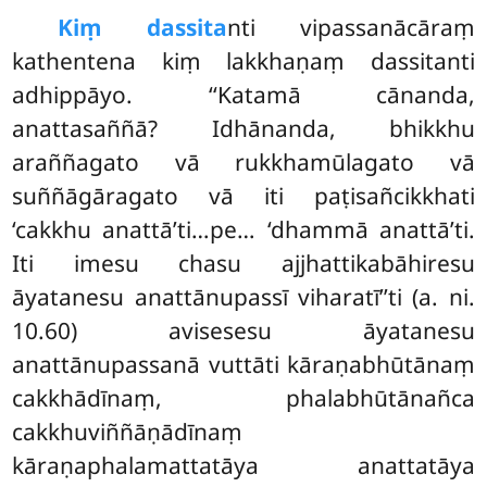
Kiṃ dassita
nti vipassanācāraṃ
kathentena kiṃ lakkhaṇaṃ dassitanti
adhippāyo. ‘‘Katamā cānanda,
anattasaññā? Idhānanda, bhikkhu
araññagato vā rukkhamūlagato vā
suññāgāragato vā iti paṭisañcikkhati
‘cakkhu anattā’ti…pe… ‘dhammā anattā’ti.
Iti imesu chasu ajjhattikabāhiresu
āyatanesu anattānupassī viharatī’’ti (a. ni.
10.60) avisesesu āyatanesu
anattānupassanā vuttāti kāraṇabhūtānaṃ
cakkhādīnaṃ, phalabhūtānañca
cakkhuviññāṇādīnaṃ
kāraṇaphalamattatāya anattatāya