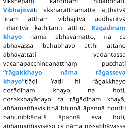
vikkhepaṃ karontaṃ nibandhati.
Vibhajitvā
ti akkharatthamatte aṭṭhatvā
līnaṃ atthaṃ vibhajitvā uddharitvā
nīharitvā kathitanti attho.
Rāgādīnaṃ
khayo
nāma abhāvamatto, na ca
abhāvassa bahubhāvo atthi attano
abhāvattāti vadantassa
vacanapacchindanatthaṃ pucchati
‘‘rāgakkhayo nāma rāgasseva
khayo’’
tiādi. Yadi hi rāgakkhayo
dosādīnaṃ khayo na hoti,
dosakkhayādayo ca rāgādīnaṃ khayā,
aññamaññavisiṭṭhā bhinnā āpannā hontīti
bahunibbānatā āpannā eva hoti,
aññamaññaviseso ca nāma nissabhāvassa