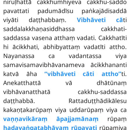
niruḷhattā cakkhumhiyeva cakkhu-saddo
pavattati padumādīsu paṅkajādisaddā
viyāti daṭṭhabbaṃ.
Vibhāveti cā
ti
saddalakkhaṇasiddhassa cakkhati-
saddassa vasena atthaṃ vadati. Cakkhatīti
hi ācikkhati, abhibyattaṃ vadatīti attho.
Nayanassa ca vadantassa viya
samavisamavibhāvanameva ācikkhananti
katvā āha
‘‘vibhāveti cāti attho’’
ti.
Anekatthattā vā dhātūnaṃ
vibhāvanatthatā cakkhu-saddassa
daṭṭhabbā. Rattaduṭṭhādikālesu
kakaṇṭakarūpaṃ viya uddarūpaṃ viya ca
vaṇṇavikāraṃ āpajjamānaṃ
rūpaṃ
hadayaṅgatabhāvaṃ rūpayati
rūpamiva