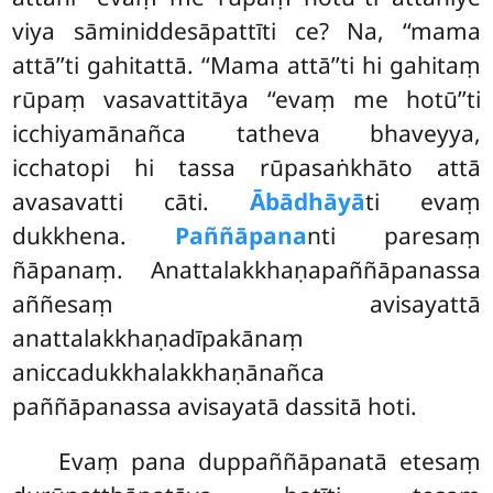
viya sāminiddesāpattīti ce? Na, ‘‘mama
attā’’ti gahitattā. ‘‘Mama attā’’ti hi gahitaṃ
rūpaṃ vasavattitāya ‘‘evaṃ me hotū’’ti
icchiyamānañca tatheva bhaveyya,
icchatopi hi tassa rūpasaṅkhāto attā
avasavatti cāti.
Ābādhāyā
ti evaṃ
dukkhena.
Paññāpana
nti
paresaṃ
ñāpanaṃ. Anattalakkhaṇapaññāpanassa
aññesaṃ avisayattā
anattalakkhaṇadīpakānaṃ
aniccadukkhalakkhaṇānañca
paññāpanassa avisayatā dassitā hoti.
Evaṃ
pana duppaññāpanatā etesaṃ