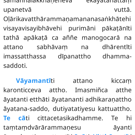
upanetvā vuttā.
Oḷārikavatthārammaṇamananasaṅkhātehi
visayavisayibhāvehi purimāni pākaṭānīti
tathā apākaṭā ca aññe manogocarā na
attano sabhāvaṃ na dhārentīti
imassatthassa dīpanattho dhamma-
saddoti.
Vāyamantī
ti attano kiccaṃ
karonticceva attho. Imasmiñca atthe
āyatanti etthāti āyatananti adhikaraṇattho
āyatana-saddo, dutiyatatiyesu kattuattho.
Te cā
ti cittacetasikadhamme. Te hi
taṃtaṃdvārārammaṇesu āyanti