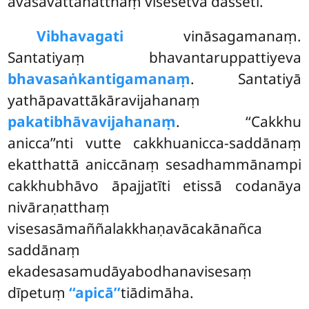
avasavattanatthaṃ visesetvā dasseti.
Vibhavagati
vināsagamanaṃ.
Santatiyaṃ bhavantaruppattiyeva
bhavasaṅkantigamanaṃ
. Santatiyā
yathāpavattākāravijahanaṃ
pakatibhāvavijahanaṃ
. ‘‘Cakkhu
anicca’’nti vutte cakkhuanicca-saddānaṃ
ekatthattā aniccānaṃ sesadhammānampi
cakkhubhāvo āpajjatīti etissā codanāya
nivāraṇatthaṃ
visesasāmaññalakkhaṇavācakānañca
saddānaṃ
ekadesasamudāyabodhanavisesaṃ
dīpetuṃ
‘‘apicā’’
tiādimāha.