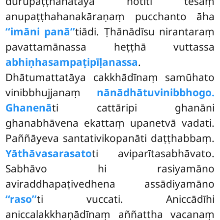
durūpaṭṭhānatāya hotīti tesaṃ
anupaṭṭhahanakāraṇaṃ pucchanto āha
‘‘imāni panā’’
tiādi. Ṭhānādīsu nirantaraṃ
pavattamānassa heṭṭhā vuttassa
abhiṇhasampaṭipīḷanassa
.
Dhātumattatāya cakkhādīnaṃ samūhato
vinibbhujjanaṃ
nānādhātuvinibbhogo.
Ghanenā
ti cattāripi ghanāni
ghanabhāvena ekattaṃ upanetvā vadati.
Paññāyeva santativikopanāti daṭṭhabbaṃ.
Yāthāvasarasato
ti aviparītasabhāvato.
Sabhāvo hi rasiyamāno
aviraddhapaṭivedhena assādiyamāno
‘‘raso’’
ti vuccati. Aniccādīhi
aniccalakkhaṇādīnaṃ aññattha vacanaṃ