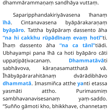
dhammārammaṇaṃ sandhāya vuttaṃ.
Saparipphandakiriyāvasena īhanaṃ
īhā
. Cintanavasena byāpārakaraṇaṃ
byāpāro
. Tattha byāpāraṃ dassento āha
‘‘na hi cakkhu rūpādīnaṃ evaṃ hotī’’
ti.
Īhaṃ dassento āha
‘‘na ca tānī’’
tiādi.
Ubhayampi pana īhā ca hoti byāpāro cāti
uppaṭipāṭivacanaṃ.
Dhammatāvā
ti
sabhāvova, kāraṇasamatthatā vā.
Īhābyāpārarahitānaṃ dvārādibhāvo
dhammatā
. Imasmiñca atthe
ya
nti etassa
yasmāti attho. Purimasmiṃ
sambhavanavisesanaṃ yaṃ-saddo.
‘‘Suñño
gāmoti kho, bhikkhave, channetaṃ