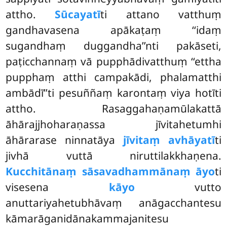
attho.
Sūcayatī
ti attano vatthuṃ
gandhavasena apākaṭaṃ ‘‘idaṃ
sugandhaṃ
duggandha’’nti pakāseti,
paṭicchannaṃ vā pupphādivatthuṃ ‘‘ettha
pupphaṃ atthi campakādi, phalamatthi
ambādī’’ti pesuññaṃ karontaṃ viya hotīti
attho. Rasaggahaṇamūlakattā
āhārajjhoharaṇassa jīvitahetumhi
āhārarase ninnatāya
jīvitaṃ avhāyatī
ti
jivhā vuttā niruttilakkhaṇena.
Kucchitānaṃ sāsavadhammānaṃ āyo
ti
visesena
kāyo
vutto
anuttariyahetubhāvaṃ anāgacchantesu
kāmarāganidānakammajanitesu