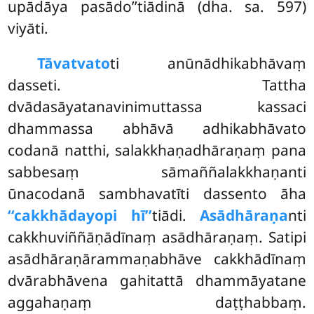
upādāya pasādo’’tiādinā (dha. sa. 597)
viyāti.
Tāvatvato
ti anūnādhikabhāvaṃ
dasseti. Tattha
dvādasāyatanavinimuttassa kassaci
dhammassa abhāvā adhikabhāvato
codanā natthi, salakkhaṇadhāraṇaṃ pana
sabbesaṃ sāmaññalakkhaṇanti
ūnacodanā
sambhavatīti dassento āha
‘‘cakkhādayopi hī’’
tiādi.
Asādhāraṇa
nti
cakkhuviññāṇādīnaṃ asādhāraṇaṃ. Satipi
asādhāraṇārammaṇabhāve cakkhādīnaṃ
dvārabhāvena gahitattā dhammāyatane
aggahaṇaṃ daṭṭhabbaṃ.