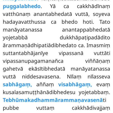
puggalabhedo
. Yā ca cakkhādīnaṃ
vatthūnaṃ anantabhedatā vuttā, soyeva
hadayavatthussa ca bhedo hoti. Tato
manāyatanassa anantappabhedatā
yojetabbā dukkhāpaṭipadādito
ārammaṇādhipatiādibhedato ca. Imasmiṃ
suttantabhājanīye vipassanā vuttāti
vipassanupagamanañca viññāṇaṃ
gahetvā ekāsītibhedatā manāyatanassa
vuttā niddesavasena. Nīlaṃ nīlasseva
sabhāgaṃ,
aññaṃ
visabhāgaṃ,
evaṃ
kusalasamuṭṭhānādibhedesu yojetabbaṃ.
Tebhūmakadhammārammaṇavasenā
ti
pubbe vuttaṃ cakkhādivajjaṃ