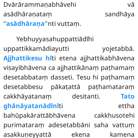
Dvārārammaṇabhāvehi vā
asādhāraṇataṃ sandhāya
‘‘asādhāraṇa’’
nti vuttaṃ.
Yebhuyyasahuppattiādīhi
uppattikkamādiayutti yojetabbā.
Ajjhattikesu hī
ti etena ajjhattikabhāvena
visayibhāvena ca ajjhattikānaṃ paṭhamaṃ
desetabbataṃ dasseti. Tesu hi paṭhamaṃ
desetabbesu pākaṭattā paṭhamataraṃ
cakkhāyatanaṃ desitanti.
Tato
ghānāyatanādīnī
ti ettha
bahūpakārattābhāvena cakkhusotehi
purimataraṃ adesetabbāni saha vattuṃ
asakkuṇeyyattā ekena kamena