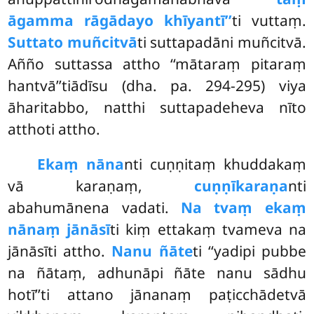
āgamma rāgādayo khīyantī’’
ti
vuttaṃ.
Suttato muñcitvā
ti suttapadāni muñcitvā.
Añño suttassa attho ‘‘mātaraṃ pitaraṃ
hantvā’’tiādīsu (dha. pa. 294-295) viya
āharitabbo, natthi suttapadeheva nīto
atthoti attho.
Ekaṃ nāna
nti cuṇṇitaṃ khuddakaṃ
vā karaṇaṃ,
cuṇṇīkaraṇa
nti
abahumānena vadati.
Na tvaṃ ekaṃ
nānaṃ jānāsī
ti kiṃ ettakaṃ tvameva na
jānāsīti attho.
Nanu ñāte
ti ‘‘yadipi pubbe
na ñātaṃ, adhunāpi ñāte nanu sādhu
hotī’’ti attano jānanaṃ paṭicchādetvā