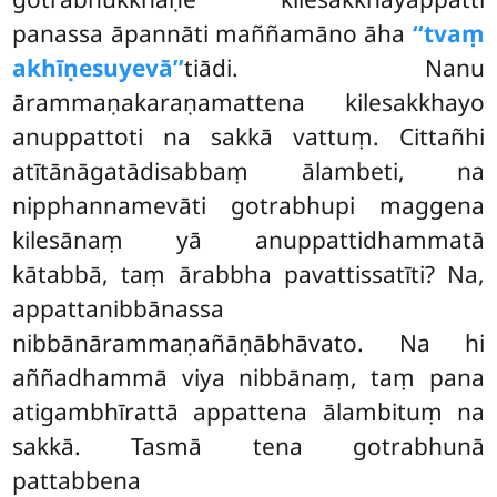
panassa āpannāti maññamāno āha
‘‘tvaṃ
akhīṇesuyevā’’
tiādi. Nanu
ārammaṇakaraṇamattena kilesakkhayo
anuppattoti na sakkā
vattuṃ. Cittañhi
atītānāgatādisabbaṃ ālambeti, na
nipphannamevāti gotrabhupi maggena
kilesānaṃ yā anuppattidhammatā
kātabbā, taṃ ārabbha pavattissatīti? Na,
appattanibbānassa
nibbānārammaṇañāṇābhāvato. Na hi
aññadhammā viya nibbānaṃ, taṃ pana
atigambhīrattā appattena ālambituṃ na
sakkā. Tasmā tena gotrabhunā
pattabbena