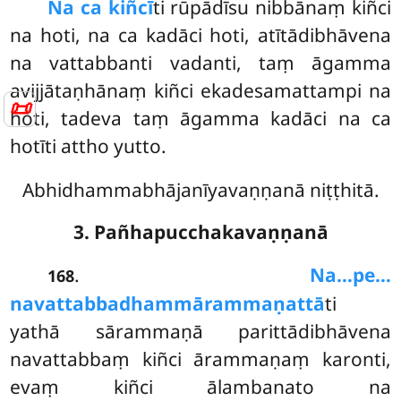
Na ca kiñcī
ti rūpādīsu nibbānaṃ kiñci
na hoti, na ca kadāci hoti, atītādibhāvena
na vattabbanti vadanti, taṃ āgamma
avijjātaṇhānaṃ kiñci ekadesamattampi na
📜
hoti, tadeva taṃ āgamma kadāci na ca
hotīti attho yutto.
Abhidhammabhājanīyavaṇṇanā niṭṭhitā.
3. Pañhapucchakavaṇṇanā
.
Na…pe…
168
navattabbadhammārammaṇattā
ti
yathā sārammaṇā parittādibhāvena
navattabbaṃ kiñci ārammaṇaṃ karonti,
evaṃ kiñci ālambanato na