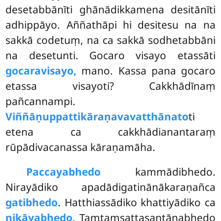
desetabbānīti ghānādikkamena desitānīti
adhippāyo. Aññathāpi hi desitesu na na
sakkā codetuṃ, na ca sakkā sodhetabbāni
na desetunti. Gocaro visayo etassāti
gocaravisayo,
mano. Kassa pana gocaro
etassa visayoti? Cakkhādīnaṃ
pañcannampi.
Viññāṇuppattikāraṇavavatthānato
ti
etena ca cakkhādianantaraṃ
rūpādivacanassa kāraṇamāha.
Paccayabhedo
kammādibhedo.
Nirayādiko apadādigatinānākaraṇañca
gatibhedo
. Hatthiassādiko khattiyādiko ca
nikāyabhedo
. Taṃtaṃsattasantānabhedo