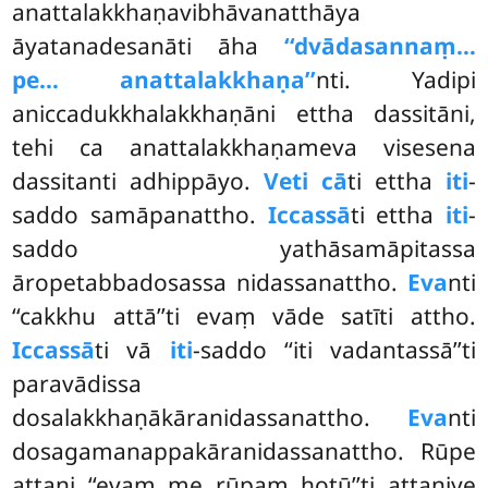
anattalakkhaṇavibhāvanatthāya
āyatanadesanāti āha
‘‘dvādasannaṃ…
pe… anattalakkhaṇa’’
nti. Yadipi
aniccadukkhalakkhaṇāni ettha dassitāni,
tehi ca anattalakkhaṇameva visesena
dassitanti adhippāyo.
Veti cā
ti ettha
iti
-
saddo samāpanattho.
Iccassā
ti ettha
iti
-
saddo yathāsamāpitassa
āropetabbadosassa nidassanattho.
Eva
nti
‘‘cakkhu attā’’ti evaṃ vāde satīti attho.
Iccassā
ti vā
iti
-saddo ‘‘iti vadantassā’’ti
paravādissa
dosalakkhaṇākāranidassanattho.
Eva
nti
dosagamanappakāranidassanattho. Rūpe
attani ‘‘evaṃ me rūpaṃ hotū’’ti attaniye