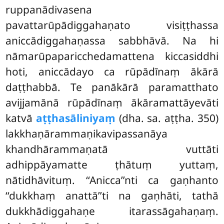
ruppanādivasena
pavattarūpādiggahaṇato visiṭṭhassa
aniccādiggahaṇassa sabbhāvā. Na hi
nāmarūpaparicchedamattena kiccasiddhi
hoti, aniccādayo ca rūpādīnaṃ ākārā
daṭṭhabbā. Te panākārā paramatthato
avijjamānā rūpādīnaṃ ākāramattāyevāti
katvā
aṭṭhasāliniyaṃ
(dha. sa. aṭṭha. 350)
lakkhaṇārammaṇikavipassanāya
khandhārammaṇatā vuttāti
adhippāyamatte ṭhātuṃ yuttaṃ,
nātidhāvituṃ. ‘‘Anicca’’nti ca gaṇhanto
‘‘dukkhaṃ anattā’’ti na gaṇhāti, tathā
dukkhādiggahaṇe itarassāgahaṇaṃ.