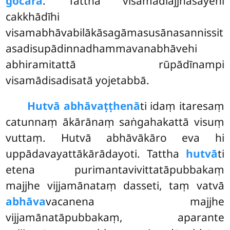
gocarā
. Tattha visamādiajjhāsayehi
cakkhādīhi
visamabhāvabilākāsagāmasusānasannissit
asadisupādinnadhammavanabhāvehi
abhiramitattā rūpādīnampi
visamādisadisatā yojetabbā.
Hutvā abhāvaṭṭhenā
ti idaṃ itaresaṃ
catunnaṃ ākārānaṃ saṅgahakattā visuṃ
vuttaṃ. Hutvā abhāvākāro eva hi
uppādavayattākārādayoti. Tattha
hutvā
ti
etena purimantavivittatāpubbakaṃ
majjhe vijjamānataṃ dasseti, taṃ vatvā
abhāva
vacanena majjhe
vijjamānatāpubbakaṃ, aparante