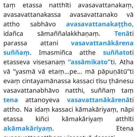
taṃ etassa natthīti avasavattanakaṃ,
avasavattanakassa avasavattanako vā
attho sabhāvo
avasavattanakaṭṭho,
idañca sāmaññalakkhaṇaṃ.
Tenā
ti
parassa attani
vasavattanākārena
suññaṃ
. Imasmiñca atthe
suññato
ti
etasseva
visesanaṃ
‘‘assāmikato’’
ti. Atha
vā ‘‘yasmā
vā etaṃ…pe… mā pāpuṇātū’’ti
evaṃ cintayamānassa kassaci tīsu ṭhānesu
vasavattanabhāvo natthi, suññaṃ taṃ
tena
attanoyeva
vasavattanākārenā
ti
attho. Na idaṃ kassaci kāmakāriyaṃ, nāpi
etassa kiñci kāmakāriyaṃ atthīti
akāmakāriyaṃ
. Etena