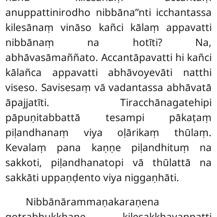
anuppattinirodho nibbāna’’nti icchantassa
kilesānaṃ vināso kañci kālaṃ appavatti
nibbānaṃ na hotīti? Na,
abhāvasāmaññato. Accantāpavatti hi kañci
kālañca appavatti abhāvoyevāti natthi
viseso. Savisesaṃ vā vadantassa abhāvatā
āpajjatīti. Tiracchānagatehipi
pāpuṇitabbattā tesampi pākaṭaṃ
piḷandhanaṃ viya oḷārikaṃ thūlaṃ.
Kevalaṃ pana kaṇṇe piḷandhituṃ na
sakkoti, piḷandhanatopi vā thūlattā na
sakkāti uppaṇḍento viya niggaṇhāti.
Nibbānārammaṇakaraṇena
gotrabhukkhaṇe kilesakkhayappatti