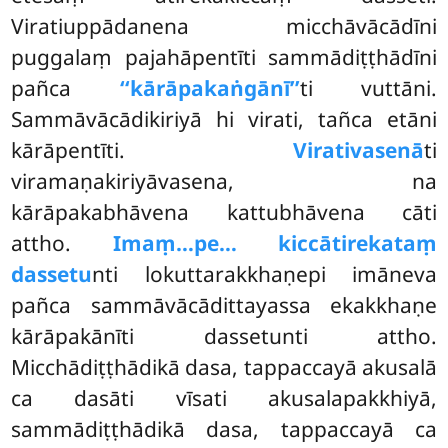
Viratiuppādanena micchāvācādīni
puggalaṃ pajahāpentīti sammādiṭṭhādīni
pañca
‘‘kārāpakaṅgānī’’
ti vuttāni.
Sammāvācādikiriyā hi virati, tañca etāni
kārāpentīti.
Virativasenā
ti
viramaṇakiriyāvasena, na
kārāpakabhāvena kattubhāvena cāti
attho.
Imaṃ…pe… kiccātirekataṃ
dassetu
nti lokuttarakkhaṇepi imāneva
pañca sammāvācādittayassa ekakkhaṇe
kārāpakānīti dassetunti attho.
Micchādiṭṭhādikā dasa, tappaccayā akusalā
ca dasāti vīsati akusalapakkhiyā,
sammādiṭṭhādikā dasa, tappaccayā ca