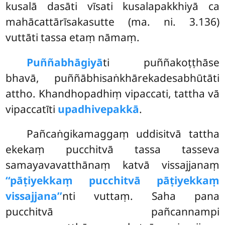
kusalā dasāti vīsati kusalapakkhiyā ca
mahācattārīsakasutte (ma. ni. 3.136)
vuttāti tassa etaṃ nāmaṃ.
Puññabhāgiyā
ti puññakoṭṭhāse
bhavā, puññābhisaṅkhārekadesabhūtāti
attho. Khandhopadhiṃ vipaccati, tattha vā
vipaccatīti
upadhivepakkā
.
Pañcaṅgikamaggaṃ uddisitvā tattha
ekekaṃ pucchitvā tassa tasseva
samayavavatthānaṃ katvā vissajjanaṃ
‘‘pāṭiyekkaṃ pucchitvā pāṭiyekkaṃ
vissajjana’’
nti vuttaṃ. Saha pana
pucchitvā pañcannampi