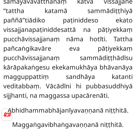
samayavavatthānaṃ katvā vissajjane
‘‘tattha katamā sammādiṭṭhiyā
paññā’’tiādiko paṭiniddeso ekato
vissajjanapaṭiniddesattā na pāṭiyekkaṃ
pucchāvissajjanaṃ nāma hotīti. Tattha
pañcaṅgikavāre eva pāṭiyekkaṃ
pucchāvissajjanaṃ sammādiṭṭhādīsu
kārāpakaṅgesu ekekamukhāya bhāvanāya
magguppattiṃ sandhāya katanti
veditabbaṃ. Vācādīni hi pubbasuddhiyā
sijjhanti, na maggassa upacārenāti.
Abhidhammabhājanīyavaṇṇanā niṭṭhitā.
📜
Maggaṅgavibhaṅgavaṇṇanā niṭṭhitā.