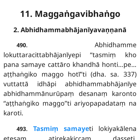
11. Maggaṅgavibhaṅgo
2. Abhidhammabhājanīyavaṇṇanā
. Abhidhamme
490
lokuttaracittabhājanīyepi ‘‘tasmiṃ kho
pana samaye cattāro khandhā honti…pe…
aṭṭhaṅgiko maggo hotī’’ti (dha. sa. 337)
vuttattā idhāpi abhidhammabhājanīye
abhidhammānurūpaṃ desanaṃ karonto
‘‘aṭṭhaṅgiko maggo’’ti ariyopapadataṃ na
karoti.
.
Tasmiṃ samaye
ti lokiyakālena
493
etesaṃ atirekakiccaṃ dasseti.