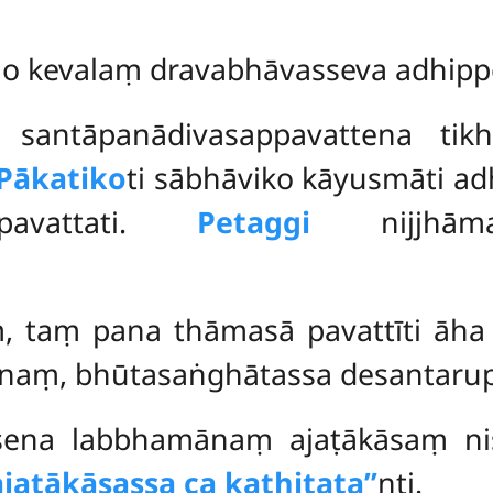
o kevalaṃ dravabhāvasseva adhippe
i santāpanādivasappavattena tik
Pākatiko
ti sābhāviko kāyusmāti a
pavattati.
Petaggi
nijjhāma
, taṃ pana thāmasā pavattīti āh
anaṃ, bhūtasaṅghātassa desantarup
vasena labbhamānaṃ ajaṭākāsaṃ ni
‘ajaṭākāsassa ca kathitata’’
nti.