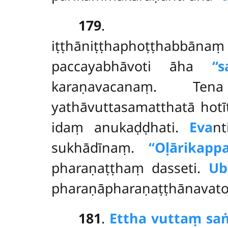
179
iṭṭhāniṭṭhaphoṭṭhabbā
paccayabhāvoti āha
‘‘
karaṇavacanaṃ. Ten
yathāvuttasamatthatā hotī
idaṃ anukaḍḍhati.
Eva
n
sukhādīnaṃ.
‘‘Oḷārikap
pharaṇaṭṭhaṃ dasseti.
Ub
pharaṇāpharaṇaṭṭhānavato
181
.
Ettha vuttaṃ sa