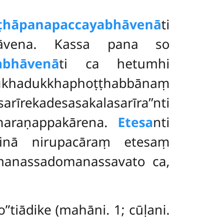
ṭhāpanapaccayabhāvenā
ti
bhāvena. Kassa pana so
abhāvenā
ti ca hetumhi
dukkhaphoṭṭhabbānaṃ
arīrekadesasakalasarīra’’nti
pharaṇappakārena.
Etesa
nti
inā nirupacāraṃ etesaṃ
manassadomanassavato ca,
’tiādike (mahāni. 1; cūḷani.