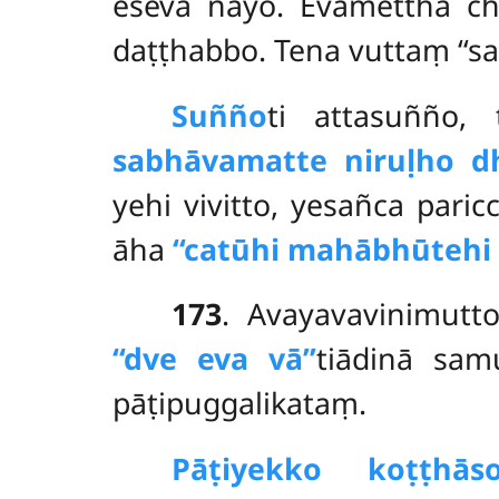
eseva nayo. Evamettha c
daṭṭhabbo. Tena vuttaṃ ‘‘sa
Suñño
ti
attasuñño,
sabhāvamatte niruḷho dh
yehi vivitto, yesañca
paric
āha
‘‘catūhi mahābhūtehi
173
. Avayavavinimut
‘‘dve eva vā’’
tiādinā sa
pāṭipuggalikataṃ.
Pāṭiyekko koṭṭhās