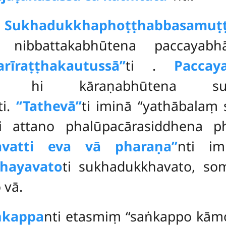
.
Sukhadukkhaphoṭṭhabbasamuṭ
naṃ nibbattakabhūtena paccaya
sarīraṭṭhakautussā’’
ti
.
Paccay
a hi kāraṇabhūtena sukha
ti.
‘‘Tathevā’’
ti iminā ‘‘yathābalaṃ s
ti attano phalūpacārasiddhena 
pavatti eva vā pharaṇa’’
nti im
hayavato
ti sukhadukkhavato, so
 vā.
ṅkappa
nti etasmiṃ ‘‘saṅkappo kāmo’