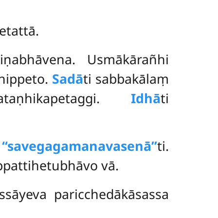
tattā.
hiṇabhāvena. Usmākārañhi
dhippeto.
Sadā
ti sabbakālaṃ
taṇhikapetaggi.
Idhā
ti
a
‘‘savegagamanavasenā’’
ti.
pattihetubhāvo vā.
ssāyeva paricchedākāsassa