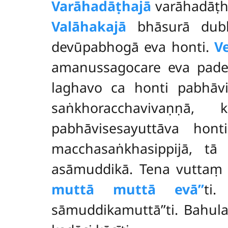
Varāhadāṭhajā
varāhadāṭ
Valāhakajā
bhāsurā dubbi
devūpabhogā eva honti.
V
amanussagocare eva pade
laghavo ca honti pabhāv
saṅkhoracchavivaṇṇā,
pabhāvisesayuttāva hon
macchasaṅkhasippijā, tā 
asāmuddikā. Tena vutta
muttā muttā evā’’
ti
sāmuddikamuttā’’ti. Bahula