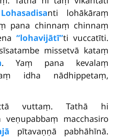
. Tathā hi taṃ vikantati
.
Lohasadisa
nti lohākāraṃ
itaṃ pana chinnaṃ chinnaṃ
tena
‘‘lohavijātī’’
ti vuccatīti.
īsatambe missetvā kataṃ
ṃ
. Yaṃ pana kevalaṃ
, taṃ idha nādhippetaṃ,
attā vuttaṃ. Tathā hi
ṃ veṇupabbaṃ macchasiro
jā
pītavaṇṇā pabhāhīnā.