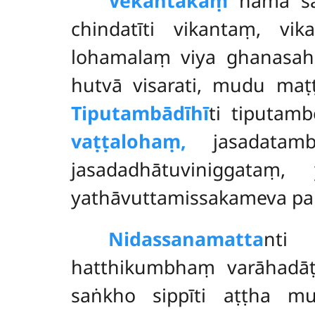
Vekantakaṃ
nāma sab
chindatīti vikantaṃ, vi
lohamalaṃ viya ghanasahi
hutvā visarati, mudu m
Tiputambādīhī
ti tiputam
vaṭṭalohaṃ,
jasadatam
jasadadhātuviniggataṃ,
yathāvuttamissakameva p
Nidassanamatta
nti 
hatthikumbhaṃ varāhadā
saṅkho sippīti
aṭṭha mu