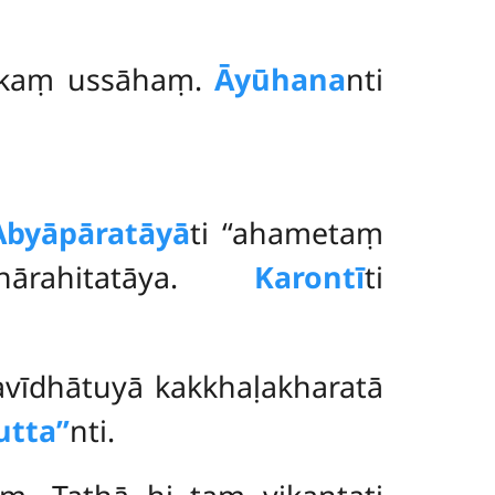
akaṃ ussāhaṃ.
Āyūhana
nti
Abyāpāratāyā
ti ‘‘ahametaṃ
ārahitatāya.
Karontī
ti
vīdhātuyā kakkhaḷakharatā
tta’’
nti.