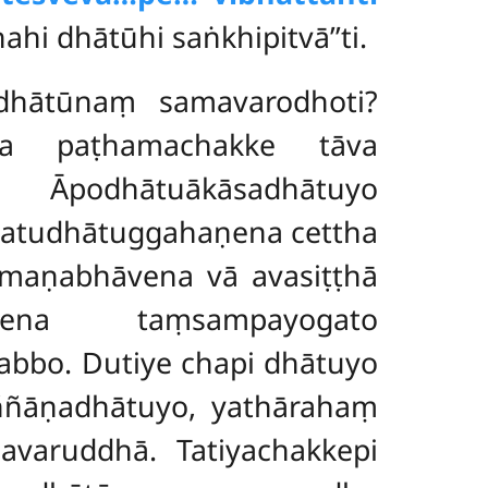
hi dhātūhi saṅkhipitvā’’ti.
dhātūnaṃ samavarodhoti?
tha paṭhamachakke tāva
. Āpodhātuākāsadhātuyo
Catudhātuggahaṇena cettha
mmaṇabhāvena vā avasiṭṭhā
ṇena taṃsampayogato
bbo. Dutiye chapi dhātuyo
ññāṇadhātuyo, yathārahaṃ
varuddhā. Tatiyachakkepi