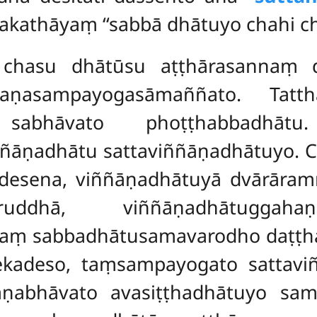
hakathāyaṃ ‘‘sabbā dhātuyo chahi cha
chasu dhātūsu aṭṭhārasannaṃ 
mmaṇasampayogasāmaññato. Tat
o sabhāvato phoṭṭhabbadhātu
āṇadhātu sattaviññāṇadhātuyo. 
padesena, viññāṇadhātuyā dvārāra
ruddhā, viññāṇadhātuggaha
ṃ sabbadhātusamavarodho daṭṭha
kadeso, taṃsampayogato sattavi
ṇabhāvato avasiṭṭhadhātuyo sama