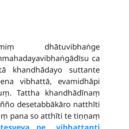
iṃ dhātuvibhaṅge
mmahadayavibhaṅgādīsu ca
tā khandhādayo suttante
sena vibhattā, evamidhāpi
iyuṃ. Tattha khandhādīnaṃ
ño desetabbākāro natthīti
ṃ pana so atthīti te tiṇṇaṃ
antesveva…pe… vibhattanti