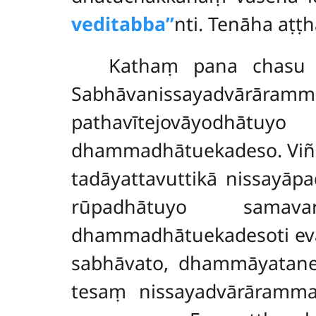
veditabba’’
nti. Tenāha aṭṭ
Kathaṃ pana chasu 
Sabhāvanissayadvārāra
pathavītejovāyodhātuy
dhammadhātuekadeso. Viññ
tadāyattavuttikā nissayā
rūpadhātuyo samava
dhammadhātuekadesoti eva
sabhāvato, dhammāyatane
tesaṃ nissayadvārāramma