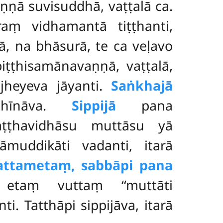
ṇṇā suvisuddhā, vaṭṭalā ca.
aṃ vidhamantā tiṭṭhanti,
 na bhāsurā, te ca veḷavo
iṭṭhisamānavaṇṇā, vaṭṭalā,
jheyeva jāyanti.
Saṅkhajā
vihīnāva.
Sippijā
pana
aṭṭhavidhāsu muttāsu yā
āmuddikāti vadanti, itarā
attametaṃ, sabbāpi pana
 etaṃ vuttaṃ ‘‘muttāti
. Tatthāpi sippijāva, itarā