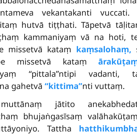
balohacchedanasamatthaṃ lohaṃ
kantameva vekantakanti vuccati
taṃ hutvā tiṭṭhati. Tāpetvā tāḷ
aṭṭhaṃ kammaniyaṃ vā na hoti, 
be missetvā kataṃ
kaṃsalohaṃ,
s
be missetvā kataṃ
ārakūṭa
 yaṃ ‘‘pittala’’ntipi vadanti
ana gahetvā
‘‘kittima’’
nti vuttaṃ.
muttānaṃ jātito anekabhed
ṭhaṃ bhujaṅgasīsaṃ valāhakūṭa
ttāyoniyo. Tattha
hatthikumbha