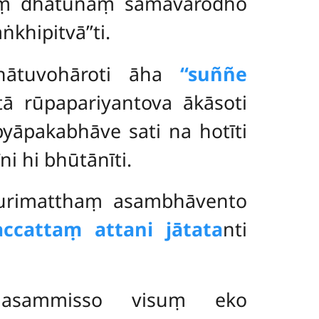
naṃ dhātūnaṃ samavarodho
khipitvā’’ti.
dhātuvohāroti āha
‘‘suññe
tā rūpapariyantova ākāsoti
yāpakabhāve sati na hotīti
ni hi bhūtānīti.
purimatthaṃ asambhāvento
accattaṃ attani jātata
nti
i asammisso visuṃ eko