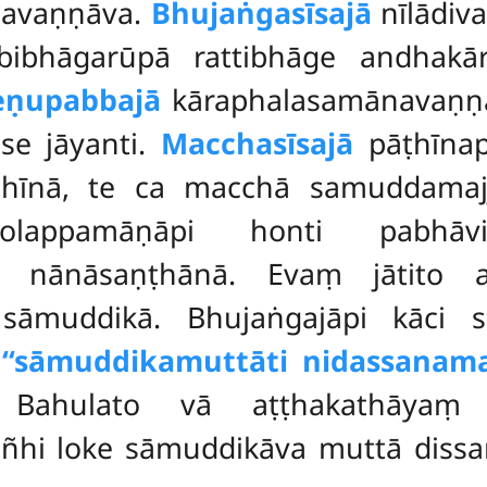
havaṇṇāva.
Bhujaṅgasīsajā
nīlādiva
bhāgarūpā rattibhāge andhakār
eṇupabbajā
kāraphalasamānavaṇṇā,
se jāyanti.
Macchasīsajā
pāṭhīnap
ihīnā, te ca macchā samuddamaj
 kolappamāṇāpi honti pabhā
ti nānāsaṇṭhānā. Evaṃ jātito 
sāmuddikā. Bhujaṅgajāpi kāci s
ṃ
‘‘sāmuddikamuttāti nidassanam
. Bahulato vā aṭṭhakathāyaṃ
ñhi loke sāmuddikāva muttā dissanti