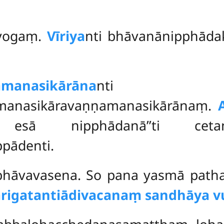
ayogaṃ.
Vīriya
nti bhāvanānipphād
amanasikārāna
nti
amanasikāravaṇṇamanasikārānaṃ.
esā nipphādanā’’ti cetan
pādenti.
abhāvavasena. So pana yasmā patha
rigatantiādivacanaṃ sandhāya vu