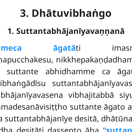
3. Dhātuvibhaṅgo
1. Suttantabhājanīyavaṇṇanā
mme
ca āgatā
ti imasm
apucchakesu, nikkhepakaṇḍadha
a suttante abhidhamme ca āga
bhaṅgādīsu suttantabhājanīyava
bhājanīyavasena vibhajitabbā s
adesanāvisiṭṭho suttante āgato añ
suttantabhājanīye desitā, dhātūna
dha desitāti dassento āha
‘‘sutt