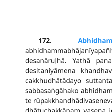
172
.
Abhidha
abhidhammabhājanīyapañh
desanāruḷhā. Yathā pan
desitaniyāmena khandhavi
cakkhudhātādayo suttanta
sabbasaṅgāhako abhidhamm
te rūpakkhandhādivaseneva 
dhātuchakkānaṃ vasena i