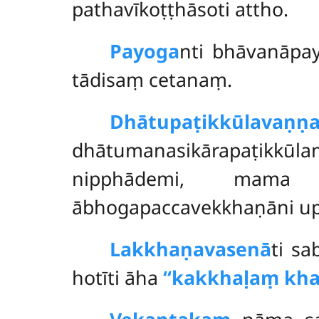
pathavīkoṭṭhāsoti attho.
Payoga
nti bhāvanāp
tādisaṃ cetanaṃ.
Dhātupaṭikkūlavaṇṇ
dhātumanasikārapaṭikkūl
nipphādemi, mama 
ābhogapaccavekkhaṇāni up
Lakkhaṇavasenā
ti s
hotīti āha
‘‘kakkhaḷaṃ kha