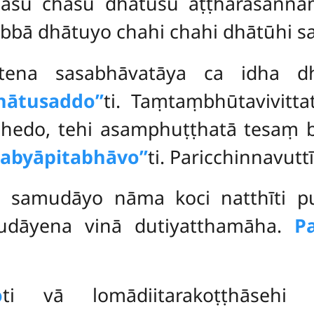
hasu chasu dhātūsu aṭṭhārasan
bbā dhātuyo chahi chahi dhātūhi saṅ
 tena sasabhāvatāya ca idha 
ātusaddo’’
ti. Taṃtaṃbhūtavivitta
chedo, tehi asamphuṭṭhatā tesaṃ b
 abyāpitabhāvo’’
ti. Paricchinnavuttī
to samudāyo nāma koci natthīti 
mudāyena vinā dutiyatthamāha.
P
o
ti vā lomādiitarakoṭṭhāseh