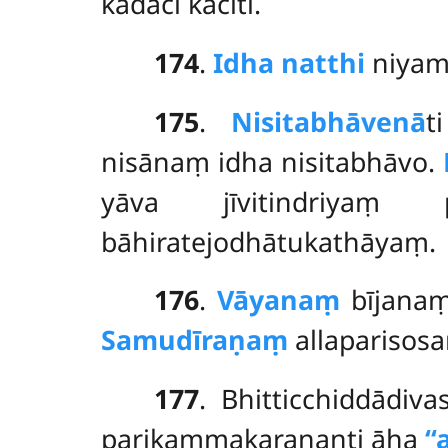
kadāci kācīti.
174
.
Idha natthi
niyam
175
.
Nisitabhāvenā
t
nisānaṃ idha nisitabhāvo.
yāva jīvitindriyaṃ 
bāhiratejodhātukathāyaṃ.
176
.
Vāyanaṃ
bījanaṃ
Samudīraṇaṃ
allaparisos
177
. Bhitticchiddādi
parikammakaraṇanti āha
‘