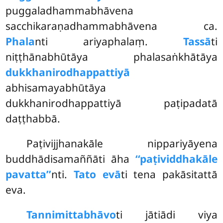
puggaladhammabhāvena
sacchikaraṇadhammabhāvena ca.
Phala
nti ariyaphalaṃ.
Tassā
ti
niṭṭhānabhūtāya phalasaṅkhātāya
dukkhanirodhappattiyā
abhisamayabhūtāya
dukkhanirodhappattiyā paṭipadatā
daṭṭhabbā.
Paṭivijjhanakāle nippariyāyena
buddhādisamaññāti āha
‘‘paṭividdhakāle
pavatta’’
nti.
Tato evā
ti tena pakāsitattā
eva.
Tannimittabhāvo
ti jātiādi viya