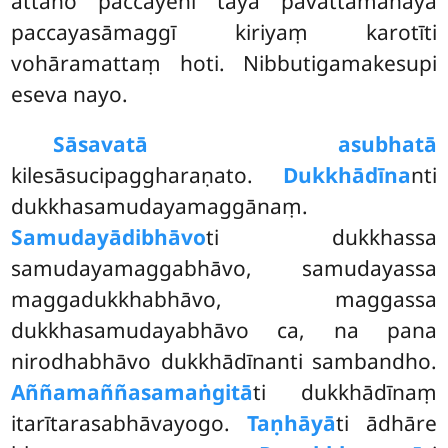
attano paccayehi tāya pavattamānāya
paccayasāmaggī kiriyaṃ karotīti
vohāramattaṃ hoti. Nibbutigamakesupi
eseva nayo.
Sāsavatā asubhatā
kilesāsucipaggharaṇato.
Dukkhādīna
nti
dukkhasamudayamaggānaṃ.
Samudayādibhāvo
ti dukkhassa
samudayamaggabhāvo, samudayassa
maggadukkhabhāvo, maggassa
dukkhasamudayabhāvo ca, na pana
nirodhabhāvo dukkhādīnanti sambandho.
Aññamaññasamaṅgitā
ti dukkhādīnaṃ
itarītarasabhāvayogo.
Taṇhāyā
ti ādhāre