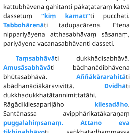
kattubhāvena gahitanti pākaṭataraṃ katvā
dassetuṃ
‘‘kiṃ kamatī’’
ti pucchati.
Tabbohārenā
ti tadupacārena. Etena
nippariyāyena atthasabhāvaṃ sāsanaṃ,
pariyāyena vacanasabhāvanti dasseti.
Taṃsabhāvā
ti dukkhādisabhāvā.
Amusāsabhāvā
ti bādhanādibhāvena
bhūtasabhāvā.
Aññākārarahitā
ti
abādhanādiākāravivittā.
Dvidhā
ti
dukkhadukkhatātannimittatāhi.
Rāgādikilesapariḷāho
kilesadāho
.
Santānassa avipphārikatākaraṇaṃ
puggalahiṃsanaṃ. Attano eva
tikhiṇabhāvo
ti saṅkhatadhammassa