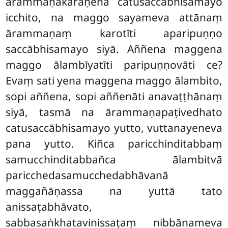
ārammaṇakaraṇena catusaccābhisamayo
icchito, na maggo sayameva attānaṃ
ārammaṇaṃ karotīti aparipuṇṇo
saccābhisamayo siyā. Aññena maggena
maggo ālambīyatīti paripuṇṇovāti ce?
Evaṃ sati yena maggena maggo ālambito,
sopi aññena, sopi aññenāti anavaṭṭhānaṃ
siyā, tasmā na ārammaṇapaṭivedhato
catusaccābhisamayo yutto, vuttanayeneva
pana yutto. Kiñca paricchinditabbaṃ
samucchinditabbañca ālambitvā
paricchedasamucchedabhāvanā
maggañāṇassa na yuttā tato
anissaṭabhāvato,
sabbasaṅkhatavinissaṭaṃ nibbānameva