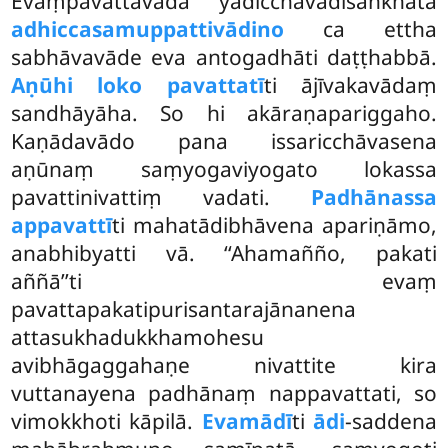
Evaṃpavattavādā yadicchāvādisaṅkhātā
adhiccasamuppattivādino
ca ettha
sabhāvavāde eva antogadhāti daṭṭhabbā.
Aṇūhi loko pavattatī
ti ājīvakavādaṃ
sandhāyāha. So hi akāraṇapariggaho.
Kaṇādavādo pana issaricchāvasena
aṇūnaṃ saṃyogaviyogato lokassa
pavattinivattiṃ vadati.
Padhānassa
appavattī
ti mahatādibhāvena apariṇāmo,
anabhibyatti vā. ‘‘Ahamañño, pakati
aññā’’ti evaṃ
pavattapakatipurisantarajānanena
attasukhadukkhamohesu
avibhāgaggahaṇe nivattite kira
vuttanayena padhānaṃ nappavattati, so
vimokkhoti kāpilā.
Evamādī
ti
ādi
-saddena