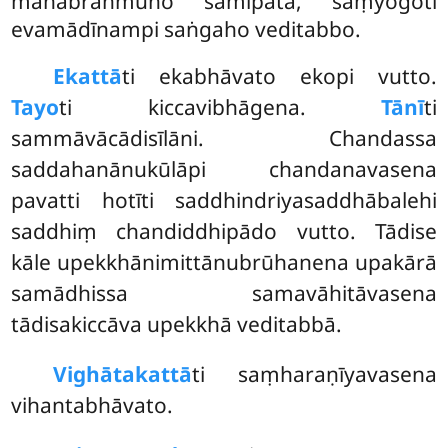
mahābrahmuno samīpatā, saṃyogoti
evamādīnampi saṅgaho veditabbo.
Ekattā
ti ekabhāvato ekopi vutto.
Tayo
ti kiccavibhāgena.
Tānī
ti
sammāvācādisīlāni. Chandassa
saddahanānukūlāpi chandanavasena
pavatti hotīti saddhindriyasaddhābalehi
saddhiṃ chandiddhipādo vutto. Tādise
kāle upekkhānimittānubrūhanena upakārā
samādhissa samavāhitāvasena
tādisakiccāva upekkhā veditabbā.
Vighātakattā
ti saṃharaṇīyavasena
vihantabhāvato.