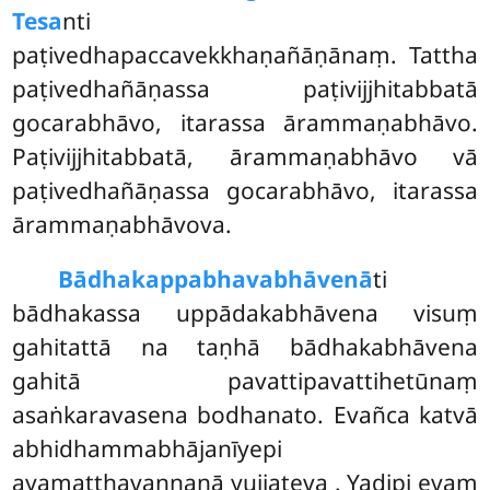
Tesa
nti
paṭivedhapaccavekkhaṇañāṇānaṃ. Tattha
paṭivedhañāṇassa paṭivijjhitabbatā
gocarabhāvo, itarassa ārammaṇabhāvo.
Paṭivijjhitabbatā, ārammaṇabhāvo vā
paṭivedhañāṇassa gocarabhāvo, itarassa
ārammaṇabhāvova.
Bādhakappabhavabhāvenā
ti
bādhakassa uppādakabhāvena visuṃ
gahitattā na taṇhā bādhakabhāvena
gahitā pavattipavattihetūnaṃ
asaṅkaravasena bodhanato. Evañca katvā
abhidhammabhājanīyepi
ayamatthavaṇṇanā yujjateva
. Yadipi evaṃ