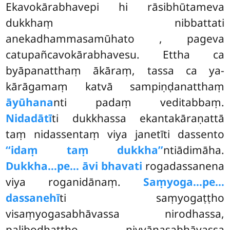
Ekavokārabhavepi hi rāsibhūtameva
dukkhaṃ nibbattati
anekadhammasamūhato
, pageva
catupañcavokārabhavesu. Ettha ca
byāpanatthaṃ ākāraṃ, tassa ca ya-
kārāgamaṃ katvā sampiṇḍanatthaṃ
āyūhana
nti padaṃ veditabbaṃ.
Nidadātī
ti dukkhassa ekantakāraṇattā
taṃ nidassentaṃ viya janetīti dassento
‘‘idaṃ taṃ dukkha’’
ntiādimāha.
Dukkha…pe… āvi bhavati
rogadassanena
viya roganidānaṃ.
Saṃyoga…pe…
dassanehī
ti saṃyogaṭṭho
visaṃyogasabhāvassa nirodhassa,
palibodhaṭṭho niyyānasabhāvassa