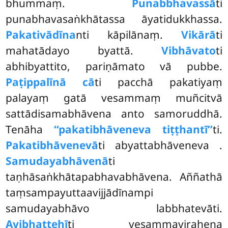
bhummaṃ.
Punabbhavassā
ti
punabhavasaṅkhātassa āyatidukkhassa.
Pakativādīna
nti kāpilānaṃ.
Vikārā
ti
mahatādayo byattā.
Vibhāvato
ti
abhibyattito, pariṇāmato vā pubbe.
Paṭippalīnā cā
ti pacchā pakatiyaṃ
palayaṃ gatā vesammaṃ muñcitvā
sattādisamabhāvena anto samoruddhā.
Tenāha
‘‘pakatibhāveneva tiṭṭhantī’’
ti.
Pakatibhāvenevā
ti abyattabhāveneva
.
Samudayabhāvenā
ti
taṇhāsaṅkhātapabhavabhāvena. Aññathā
taṃsampayuttaavijjādīnampi
samudayabhāvo labbhatevāti.
Avibhattehī
ti vesammavirahena