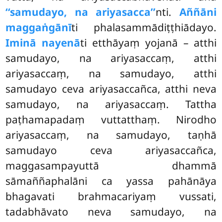
‘‘samudayo, na ariyasacca’’
nti.
Aññāni
maggaṅgānī
ti phalasammādiṭṭhiādayo.
Iminā nayenā
ti etthāyaṃ yojanā – atthi
samudayo, na ariyasaccaṃ, atthi
ariyasaccaṃ, na samudayo, atthi
samudayo ceva ariyasaccañca, atthi neva
samudayo, na ariyasaccaṃ. Tattha
paṭhamapadaṃ vuttatthaṃ. Nirodho
ariyasaccaṃ, na samudayo, taṇhā
samudayo ceva ariyasaccañca,
maggasampayuttā dhammā
sāmaññaphalāni ca yassa pahānāya
bhagavati brahmacariyaṃ vussati,
tadabhāvato neva samudayo, na