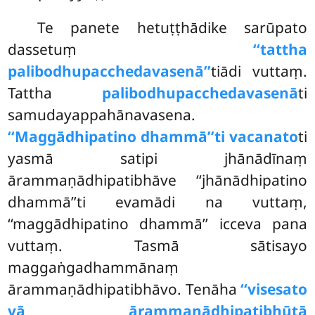
Te panete hetuṭṭhādike sarūpato
dassetuṃ
‘‘tattha
palibodhupacchedavasenā’’
tiādi vuttaṃ.
Tattha
palibodhupacchedavasenā
ti
samudayappahānavasena.
‘‘Maggādhipatino dhammā’’ti vacanato
ti
yasmā satipi jhānādīnaṃ
ārammaṇādhipatibhāve ‘‘jhānādhipatino
dhammā’’ti evamādi na vuttaṃ,
‘‘maggādhipatino dhammā’’ icceva pana
vuttaṃ. Tasmā sātisayo
maggaṅgadhammānaṃ
ārammaṇādhipatibhāvo. Tenāha
‘‘visesato
vā ārammaṇādhipatibhūtā