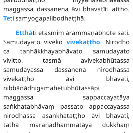
maggassa dassanena āvi bhavatīti attho.
Te
ti saṃyogapalibodhaṭṭhā.
Etthā
ti
etasmiṃ ārammaṇabhūte sati.
Samudayato viveko
vivekaṭṭho
. Nirodho
ca taṇhākkhayabhāvato samudayato
vivitto, tasmā avivekabhūtassa
samudayassa dassanena nirodhassa
vivekaṭṭho āvi bhavati,
nibbānādhigamahetubhūtassāpi
maggassa sappaccayatāya
saṅkhatabhāvaṃ passato appaccayassa
nirodhassa asaṅkhataṭṭho āvi bhavati,
tathā maraṇadhammatāya dukkhaṃ