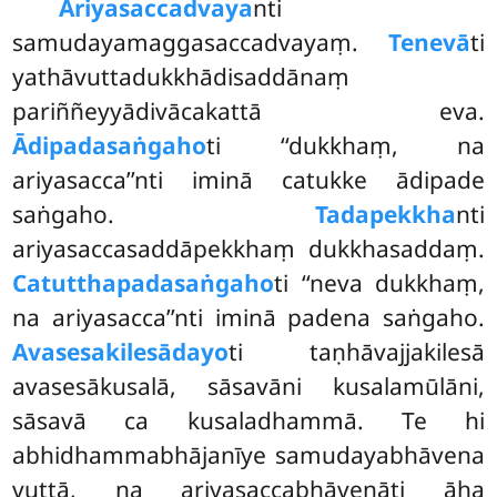
Ariyasaccadvaya
nti
samudayamaggasaccadvayaṃ.
Tenevā
ti
yathāvuttadukkhādisaddānaṃ
pariññeyyādivācakattā
eva.
Ādipadasaṅgaho
ti ‘‘dukkhaṃ, na
ariyasacca’’nti iminā catukke ādipade
saṅgaho.
Tadapekkha
nti
ariyasaccasaddāpekkhaṃ dukkhasaddaṃ.
Catutthapadasaṅgaho
ti ‘‘neva dukkhaṃ,
na ariyasacca’’nti iminā padena saṅgaho.
Avasesakilesādayo
ti taṇhāvajjakilesā
avasesākusalā, sāsavāni kusalamūlāni,
sāsavā ca kusaladhammā. Te hi
abhidhammabhājanīye samudayabhāvena
vuttā, na ariyasaccabhāvenāti āha