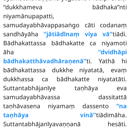
‘‘dukkhameva bādhaka’’nti
niyamānupapatti,
samudayabhāvappasaṅgo cāti codanaṃ
sandhāyāha
‘‘jātiādīnaṃ viya vā’’
tiādi.
Bādhakattassa bādhakatte ca niyamoti
āha
‘‘dvidhāpi
bādhakatthāvadhāraṇenā’’
ti. Yathā hi
bādhakattassa dukkhe niyatatā, evaṃ
dukkhassa ca bādhakatte niyatatāti.
Suttantabhājanīye taṇhāya eva
samudayabhāvassa dassitattā
taṇhāvasena niyamaṃ dassento
‘‘na
taṇhāya vinā’’
tiādimāha.
Suttantabhājanīyavaṇṇanā hesāti.