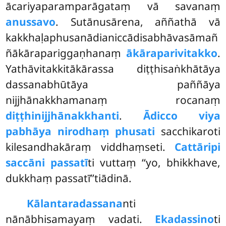
ācariyaparamparāgataṃ vā savanaṃ
anussavo
. Sutānusārena, aññathā vā
kakkhaḷaphusanādianiccādisabhāvasāmañ
ñākārapariggaṇhanaṃ
ākāraparivitakko
.
Yathāvitakkitākārassa diṭṭhisaṅkhātāya
dassanabhūtāya paññāya
nijjhānakkhamanaṃ rocanaṃ
diṭṭhinijjhānakkhanti
.
Ādicco viya
pabhāya nirodhaṃ phusati
sacchikaroti
kilesandhakāraṃ viddhaṃseti.
Cattāripi
saccāni passatī
ti vuttaṃ ‘‘yo, bhikkhave,
dukkhaṃ passatī’’tiādinā.
Kālantaradassana
nti
nānābhisamayaṃ vadati.
Ekadassino
ti