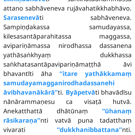
attano sabhāveneva rujāvahatikkhabhāvo.
Sarasenevā
ti sabhāveneva.
Sampiṇḍakassa samudayassa,
kilesasantāparahitassa maggassa,
avipariṇāmassa nirodhassa dassanena
yathāsaṅkhyaṃ dukkhassa
saṅkhatasantāpavipariṇāmaṭṭhā āvi
bhavantīti āha
‘‘itare yathākkamaṃ
samudayamagganirodhadassanehi
āvibhavanākārā’’
ti.
Byāpetvā
ti bhavādīsu
nānārammaṇesu ca visaṭā hutvā.
Anekatthattā dhātūnaṃ
‘‘ūhanaṃ
rāsikaraṇa’’
nti vatvā puna tadatthaṃ
vivarati
‘‘dukkhanibbattana’’
nti.