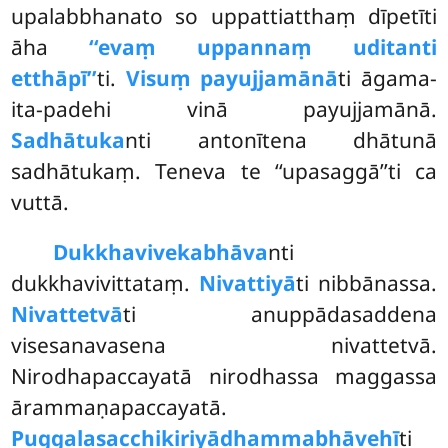
upalabbhanato so uppattiatthaṃ dīpetīti
āha
‘‘evaṃ uppannaṃ uditanti
etthāpī’’
ti.
Visuṃ payujjamānā
ti āgama-
ita-padehi vinā payujjamānā.
Sadhātuka
nti antonītena dhātunā
sadhātukaṃ. Teneva te ‘‘upasaggā’’ti ca
vuttā.
Dukkhavivekabhāva
nti
dukkhavivittataṃ.
Nivattiyā
ti nibbānassa.
Nivattetvā
ti anuppādasaddena
visesanavasena nivattetvā.
Nirodhapaccayatā nirodhassa maggassa
ārammaṇapaccayatā.
Puggalasacchikiriyādhammabhāvehī
ti