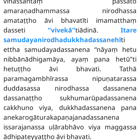
vinassantaṃ passato
amaraṇadhammassa nirodhassa
amataṭṭho āvi bhavatīti imamatthaṃ
dasseti
‘‘vivekā’’
tiādinā.
Itare
samudayanirodhadukkhadassanehī
ti
ettha samudayadassanena ‘‘nāyaṃ hetu
nibbānādhigamāya, ayaṃ pana hetū’’ti
hetuṭṭho āvi bhavati. Tathā
paramagambhīrassa nipuṇatarassa
duddasassa nirodhassa dassanena
dassanaṭṭho sukhumarūpadassanena
cakkhuno viya, dukkhadassanena pana
anekarogāturakapaṇajanadassanena
issarajanassa uḷārabhāvo viya maggassa
ādhipateyyaṭṭho āvi bhavati.