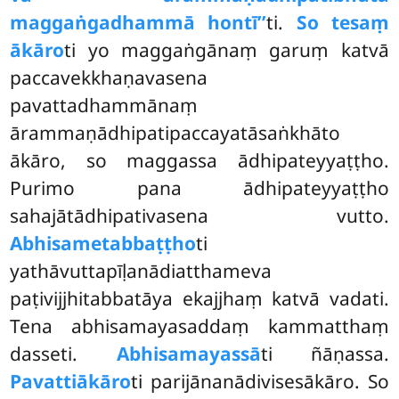
maggaṅgadhammā hontī’’
ti.
So tesaṃ
ākāro
ti yo maggaṅgānaṃ garuṃ katvā
paccavekkhaṇavasena
pavattadhammānaṃ
ārammaṇādhipatipaccayatāsaṅkhāto
ākāro, so maggassa ādhipateyyaṭṭho.
Purimo pana ādhipateyyaṭṭho
sahajātādhipativasena vutto.
Abhisametabbaṭṭho
ti
yathāvuttapīḷanādiatthameva
paṭivijjhitabbatāya ekajjhaṃ katvā vadati.
Tena abhisamayasaddaṃ kammatthaṃ
dasseti.
Abhisamayassā
ti ñāṇassa.
Pavattiākāro
ti parijānanādivisesākāro. So