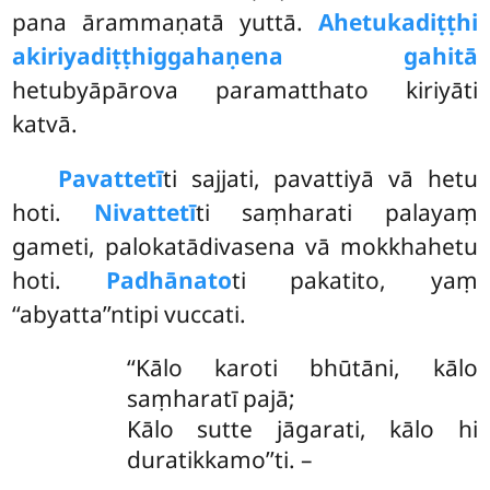
pana ārammaṇatā yuttā.
Ahetukadiṭṭhi
akiriyadiṭṭhiggahaṇena gahitā
hetubyāpārova paramatthato kiriyāti
katvā.
Pavattetī
ti sajjati, pavattiyā vā hetu
hoti.
Nivattetī
ti saṃharati palayaṃ
gameti, palokatādivasena vā mokkhahetu
hoti.
Padhānato
ti pakatito, yaṃ
‘‘abyatta’’ntipi vuccati.
‘‘Kālo
karoti bhūtāni, kālo
saṃharatī pajā;
Kālo sutte jāgarati, kālo hi
duratikkamo’’ti. –