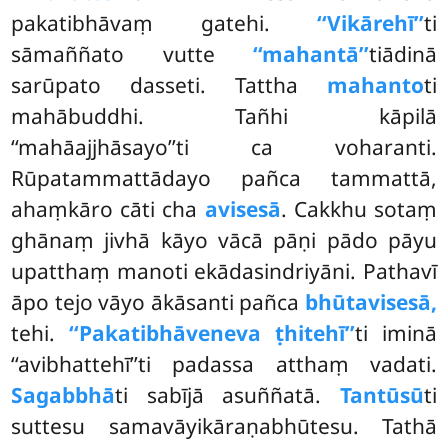
pakatibhāvaṃ gatehi.
‘‘Vikārehī’’
ti
sāmaññato vutte
‘‘mahantā’’
tiādinā
sarūpato dasseti. Tattha
mahanto
ti
mahābuddhi. Tañhi kāpilā
‘‘mahāajjhāsayo’’ti ca voharanti.
Rūpatammattādayo pañca tammattā,
ahaṃkāro cāti cha
avisesā
. Cakkhu sotaṃ
ghānaṃ jivhā kāyo vācā pāṇi pādo pāyu
upatthaṃ manoti ekādasindriyāni. Pathavī
āpo tejo vāyo ākāsanti pañca
bhūtavisesā,
tehi.
‘‘Pakatibhāveneva ṭhitehī’’
ti iminā
‘‘avibhattehī’’ti padassa atthaṃ vadati.
Sagabbhā
ti sabījā asuññatā.
Tantūsū
ti
suttesu samavāyikāraṇabhūtesu. Tathā