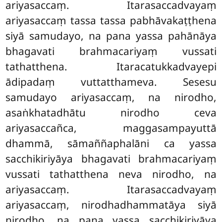
ariyasaccaṃ. Itarasaccadvayaṃ
ariyasaccaṃ tassa tassa pabhāvakaṭṭhena
siyā samudayo, na pana yassa pahānāya
bhagavati brahmacariyaṃ vussati
tathatthena. Itaracatukkadvayepi
ādipadaṃ vuttatthameva. Sesesu
samudayo ariyasaccaṃ, na nirodho,
asaṅkhatadhātu nirodho ceva
ariyasaccañca, maggasampayuttā
dhammā, sāmaññaphalāni ca yassa
sacchikiriyāya bhagavati brahmacariyaṃ
vussati tathatthena neva nirodho, na
ariyasaccaṃ. Itarasaccadvayaṃ
ariyasaccaṃ, nirodhadhammatāya siyā
nirodho, na pana yassa sacchikiriyāya