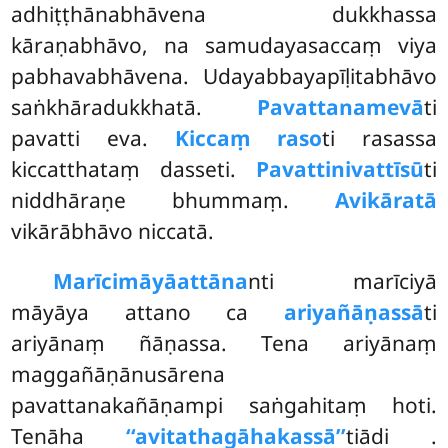
adhiṭṭhānabhāvena dukkhassa
kāraṇabhāvo, na samudayasaccaṃ viya
pabhavabhāvena. Udayabbayapīḷitabhāvo
saṅkhāradukkhatā.
Pavattanamevā
ti
pavatti eva.
Kiccaṃ raso
ti rasassa
kiccatthataṃ dasseti.
Pavattinivattīsū
ti
niddhāraṇe bhummaṃ.
Avikāratā
vikārābhāvo niccatā.
Marīcimāyāattāna
nti marīciyā
māyāya attano ca
ariyañāṇassā
ti
ariyānaṃ ñāṇassa. Tena ariyānaṃ
maggañāṇānusārena
pavattanakañāṇampi saṅgahitaṃ hoti.
Tenāha
‘‘avitathagāhakassā’’
tiādi
.