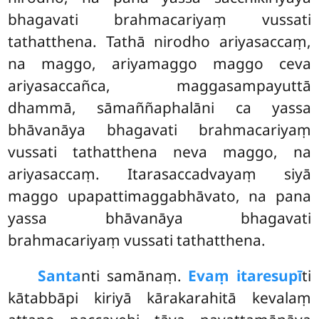
bhagavati brahmacariyaṃ vussati
tathatthena. Tathā nirodho ariyasaccaṃ,
na maggo, ariyamaggo maggo ceva
ariyasaccañca, maggasampayuttā
dhammā, sāmaññaphalāni ca yassa
bhāvanāya bhagavati brahmacariyaṃ
vussati tathatthena neva maggo, na
ariyasaccaṃ. Itarasaccadvayaṃ siyā
maggo upapattimaggabhāvato, na pana
yassa bhāvanāya bhagavati
brahmacariyaṃ vussati tathatthena.
Santa
nti samānaṃ.
Evaṃ itaresupī
ti
kātabbāpi kiriyā kārakarahitā kevalaṃ