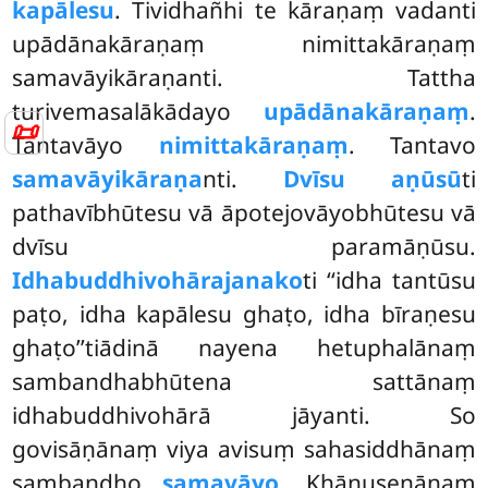
kapālesu
. Tividhañhi te kāraṇaṃ vadanti
upādānakāraṇaṃ nimittakāraṇaṃ
samavāyikāraṇanti. Tattha
turivemasalākādayo
upādānakāraṇaṃ
.
📜
Tantavāyo
nimittakāraṇaṃ
. Tantavo
samavāyikāraṇa
nti.
Dvīsu aṇūsū
ti
pathavībhūtesu vā āpotejovāyobhūtesu vā
dvīsu paramāṇūsu.
Idhabuddhivohārajanako
ti ‘‘idha tantūsu
paṭo, idha kapālesu ghaṭo, idha bīraṇesu
ghaṭo’’tiādinā nayena hetuphalānaṃ
sambandhabhūtena sattānaṃ
idhabuddhivohārā jāyanti. So
govisāṇānaṃ viya avisuṃ sahasiddhānaṃ
sambandho
samavāyo
. Khāṇusenānaṃ