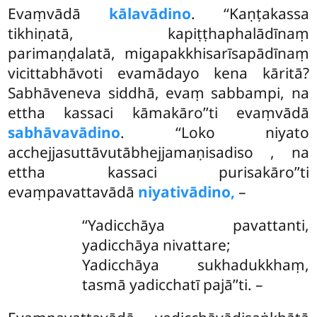
Evaṃvādā
kālavādino
. ‘‘Kaṇṭakassa
tikhiṇatā, kapiṭṭhaphalādīnaṃ
parimaṇḍalatā, migapakkhisarīsapādīnaṃ
vicittabhāvoti evamādayo kena kāritā?
Sabhāveneva siddhā, evaṃ sabbampi, na
ettha kassaci kāmakāro’’ti evaṃvādā
sabhāvavādino
. ‘‘Loko niyato
acchejjasuttāvutābhejjamaṇisadiso
, na
ettha kassaci purisakāro’’ti
evaṃpavattavādā
niyativādino,
–
‘‘Yadicchāya pavattanti,
yadicchāya nivattare;
Yadicchāya sukhadukkhaṃ,
tasmā yadicchatī pajā’’ti. –