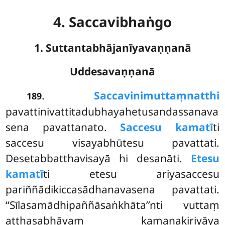
4. Saccavibhaṅgo
1. Suttantabhājanīyavaṇṇanā
Uddesavaṇṇanā
.
Saccavinimuttaṃ
natthi
189
pavattinivattitadubhayahetusandassanava
sena pavattanato.
Saccesu kamatī
ti
saccesu visayabhūtesu pavattati.
Desetabbatthavisayā hi desanāti.
Etesu
kamatī
ti etesu ariyasaccesu
pariññādikiccasādhanavasena pavattati.
‘‘Sīlasamādhipaññāsaṅkhāta’’nti vuttaṃ
atthasabhāvaṃ kamanakiriyāya