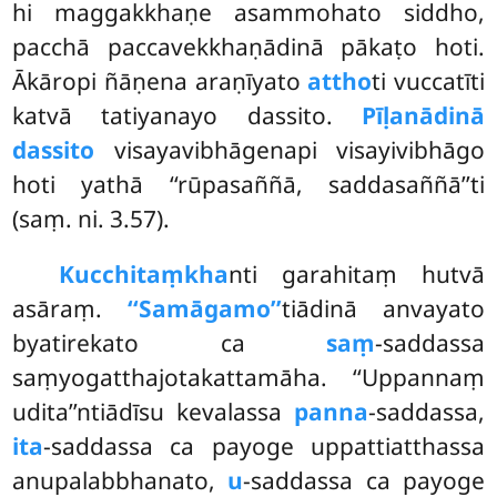
hi maggakkhaṇe asammohato
siddho,
pacchā paccavekkhaṇādinā pākaṭo hoti.
Ākāropi ñāṇena araṇīyato
attho
ti vuccatīti
katvā tatiyanayo dassito.
Pīḷanādinā
dassito
visayavibhāgenapi visayivibhāgo
hoti yathā ‘‘rūpasaññā, saddasaññā’’ti
(saṃ. ni. 3.57).
Kucchitaṃ
kha
nti garahitaṃ hutvā
asāraṃ.
‘‘Samāgamo’’
tiādinā anvayato
byatirekato ca
saṃ
-saddassa
saṃyogatthajotakattamāha. ‘‘Uppannaṃ
udita’’ntiādīsu kevalassa
panna
-saddassa,
ita
-saddassa ca payoge uppattiatthassa
anupalabbhanato,
u
-saddassa ca payoge