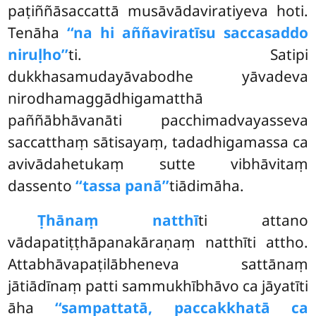
paṭiññāsaccattā musāvādaviratiyeva hoti.
Tenāha
‘‘na hi aññaviratīsu saccasaddo
niruḷho’’
ti. Satipi
dukkhasamudayāvabodhe yāvadeva
nirodhamaggādhigamatthā
paññābhāvanāti pacchimadvayasseva
saccatthaṃ sātisayaṃ, tadadhigamassa ca
avivādahetukaṃ sutte vibhāvitaṃ
dassento
‘‘tassa panā’’
tiādimāha.
Ṭhānaṃ natthī
ti attano
vādapatiṭṭhāpanakāraṇaṃ natthīti attho.
Attabhāvapaṭilābheneva sattānaṃ
jātiādīnaṃ patti sammukhībhāvo ca jāyatīti
āha
‘‘sampattatā, paccakkhatā ca