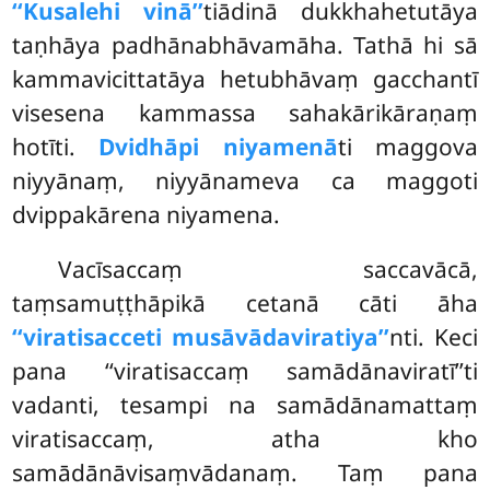
‘‘Kusalehi vinā’’
tiādinā dukkhahetutāya
taṇhāya padhānabhāvamāha. Tathā hi sā
kammavicittatāya hetubhāvaṃ gacchantī
visesena kammassa sahakārikāraṇaṃ
hotīti.
Dvidhāpi niyamenā
ti maggova
niyyānaṃ, niyyānameva ca maggoti
dvippakārena niyamena.
Vacīsaccaṃ saccavācā,
taṃsamuṭṭhāpikā cetanā cāti āha
‘‘viratisacceti musāvādaviratiya’’
nti. Keci
pana ‘‘viratisaccaṃ samādānaviratī’’ti
vadanti, tesampi na samādānamattaṃ
viratisaccaṃ, atha kho
samādānāvisaṃvādanaṃ. Taṃ pana