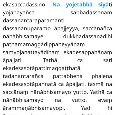
ekasaccadassino.
Na yojetabbā siyā
ti
yojanāyañca sabbadassanaṃ
dassanantaraparamanti
dassanānuparamo āpajjeyya, saccānañca
nānābhisamaye dukkhadassanādīhi
paṭhamamaggādippaheyyānaṃ
saṃyojanattayādīnaṃ ekadesappahānaṃ
āpajjati. Tathā ca sati
ekadesasotāpattimaggaṭṭhatā,
tadanantarañca pattabbena phalena
ekadesasotāpannatā ca āpajjati, tasmā na
saccānaṃ nānābhisamayo yutto. Yathā ca
nānābhisamayo na yutto, evaṃ
ārammaṇābhisamayopi. Yadi hi