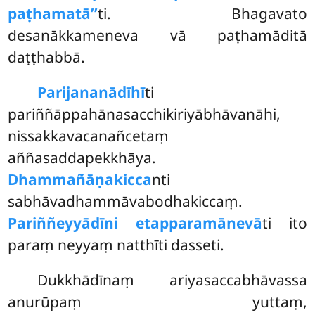
paṭhamatā’’
ti. Bhagavato
desanākkameneva vā paṭhamāditā
daṭṭhabbā.
Parijananādīhī
ti
pariññāppahānasacchikiriyābhāvanāhi,
nissakkavacanañcetaṃ
aññasaddapekkhāya.
Dhammañāṇakicca
nti
sabhāvadhammāvabodhakiccaṃ.
Pariññeyyādīni etapparamānevā
ti ito
paraṃ neyyaṃ natthīti dasseti.
Dukkhādīnaṃ ariyasaccabhāvassa
anurūpaṃ yuttaṃ,