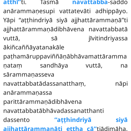
atthī’’
ti. Tasmā
navattabba
-saddo
anārammaṇesupi vattatevāti adhippāyo.
Yāpi ‘‘aṭṭhindriyā siyā ajjhattārammaṇā’’ti
ajjhattārammaṇādibhāvena navattabbatā
vuttā, sā jīvitindriyassa
ākiñcaññāyatanakāle
paṭhamāruppaviññāṇābhāvamattāramma
ṇataṃ sandhāya vuttā, na
sārammaṇasseva
navattabbatādassanatthaṃ, nāpi
anārammaṇassa
parittārammaṇādibhāvena
navattabbatābhāvadassanatthanti
dassento
‘‘aṭṭhindriyā siyā
ajjhattārammaṇāti ettha cā’’
tiādimāha.