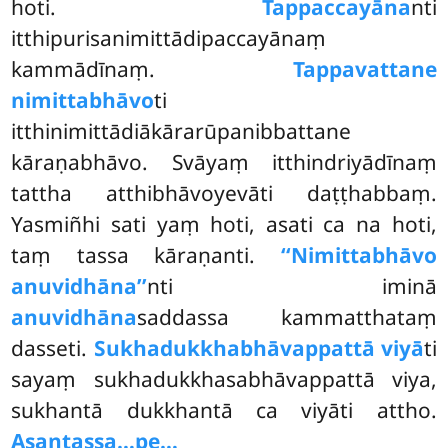
hoti.
Tappaccayāna
nti
itthipurisanimittādipaccayānaṃ
kammādīnaṃ.
Tappavattane
nimittabhāvo
ti
itthinimittādiākārarūpanibbattane
kāraṇabhāvo. Svāyaṃ itthindriyādīnaṃ
tattha atthibhāvoyevāti daṭṭhabbaṃ.
Yasmiñhi sati yaṃ hoti, asati ca na hoti,
taṃ tassa kāraṇanti.
‘‘Nimittabhāvo
anuvidhāna’’
nti iminā
anuvidhāna
saddassa kammatthataṃ
dasseti.
Sukhadukkhabhāvappattā viyā
ti
sayaṃ sukhadukkhasabhāvappattā viya,
sukhantā dukkhantā ca viyāti attho.
Asantassa…pe…