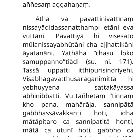
aññesaṃ aggahaṇaṃ.
Atha vā pavattinivattīnaṃ
nissayādidassanatthampi etāni eva
vuttāni. Pavattiyā hi visesato
mūlanissayabhūtāni cha ajjhattikāni
āyatanāni. Yathāha ‘‘chasu loko
samuppanno’’tiādi (su. ni. 171).
Tassā uppatti itthipurisindriyehi.
Visabhāgavatthusarāganimittā hi
yebhuyyena sattakāyassa
abhinibbatti. Vuttañhetaṃ ‘‘tiṇṇaṃ
kho pana, mahārāja, sannipātā
gabbhassāvakkanti hoti, idha
mātāpitaro ca sannipatitā honti,
mātā ca utunī hoti, gabbho ca