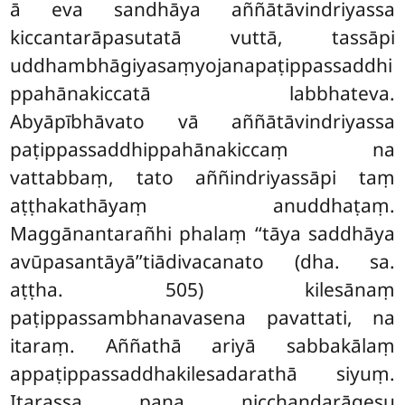
ā eva sandhāya aññātāvindriyassa
kiccantarāpasutatā vuttā, tassāpi
uddhambhāgiyasaṃyojanapaṭippassaddhi
ppahānakiccatā labbhateva.
Abyāpībhāvato vā aññātāvindriyassa
paṭippassaddhippahānakiccaṃ na
vattabbaṃ, tato aññindriyassāpi taṃ
aṭṭhakathāyaṃ anuddhaṭaṃ.
Maggānantarañhi phalaṃ ‘‘tāya saddhāya
avūpasantāyā’’tiādivacanato (dha. sa.
aṭṭha. 505) kilesānaṃ
paṭippassambhanavasena pavattati, na
itaraṃ. Aññathā ariyā sabbakālaṃ
appaṭippassaddhakilesadarathā siyuṃ.
Itarassa pana nicchandarāgesu