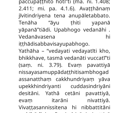
paccupaṭṭhito hotī’’ti (ma. ni. 1.408;
2.411; mi. pa. 4.1.6). Avaṭṭhānaṃ
jīvitindriyena tena anupāletabbato.
Tenāha ‘‘āyu ṭhiti yapanā
yāpanā’’tiādi. Upabhogo vedanāhi
.
Vedanāvasena hi
iṭṭhādisabbavisayupabhogo.
Yathāha – ‘‘vedayati vedayatīti kho,
bhikkhave, tasmā vedanāti vuccatī’’ti
(saṃ. ni. 3.79). Evaṃ pavattiyā
nissayasamuppādaṭṭhitisambhogad
assanatthaṃ cakkhundriyaṃ yāva
upekkhindriyanti cuddasindriyāni
desitāni. Yathā cetāni pavattiyā,
evaṃ itarāni nivattiyā.
Vivaṭṭasannissitena hi nibbattitāni