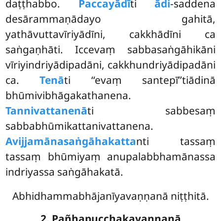
daṭṭhabbo.
Paccayādī
ti
ādi
-saddena
desārammaṇādayo gahitā,
yathāvuttavīriyādīni, cakkhādīni ca
saṅgaṇhāti. Iccevaṃ sabbasaṅgāhikāni
vīriyindriyādipadāni, cakkhundriyādipadāni
ca.
Tenā
ti ‘‘evaṃ santepī’’tiādinā
bhūmivibhāgakathanena.
Tannivattanenā
ti sabbesaṃ
sabbabhūmikattanivattanena.
Avijjamānasaṅgāhakatta
nti tassaṃ
tassaṃ bhūmiyaṃ anupalabbhamānassa
indriyassa saṅgāhakatā.
Abhidhammabhājanīyavaṇṇanā niṭṭhitā.
2. Pañhapucchakavaṇṇanā