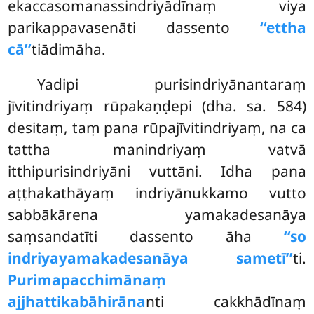
ekaccasomanassindriyādīnaṃ viya
parikappavasenāti dassento
‘‘ettha
cā’’
tiādimāha.
Yadipi purisindriyānantaraṃ
jīvitindriyaṃ rūpakaṇḍepi (dha. sa. 584)
desitaṃ, taṃ pana rūpajīvitindriyaṃ, na ca
tattha manindriyaṃ vatvā
itthipurisindriyāni vuttāni. Idha pana
aṭṭhakathāyaṃ indriyānukkamo vutto
sabbākārena yamakadesanāya
saṃsandatīti dassento āha
‘‘so
indriyayamakadesanāya sametī’’
ti.
Purimapacchimānaṃ
ajjhattikabāhirāna
nti cakkhādīnaṃ