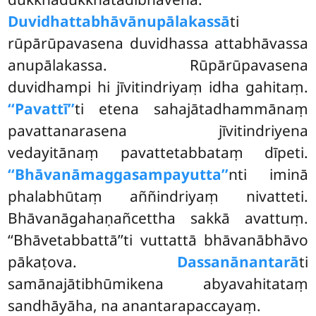
Duvidhattabhāvānupālakassā
ti
rūpārūpavasena duvidhassa attabhāvassa
anupālakassa. Rūpārūpavasena
duvidhampi hi jīvitindriyaṃ idha gahitaṃ.
‘‘Pavattī’’
ti etena sahajātadhammānaṃ
pavattanarasena jīvitindriyena
vedayitānaṃ pavattetabbataṃ dīpeti.
‘‘Bhāvanāmaggasampayutta’’
nti iminā
phalabhūtaṃ aññindriyaṃ nivatteti.
Bhāvanāgahaṇañcettha sakkā avattuṃ.
‘‘Bhāvetabbattā’’ti vuttattā bhāvanābhāvo
pākaṭova.
Dassanānantarā
ti
samānajātibhūmikena abyavahitataṃ
sandhāyāha, na anantarapaccayaṃ.