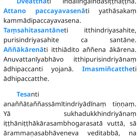
Dve
atthā
ti indaliṅgaindasiṭṭhaṭṭhā.
Attano paccayavasenā
ti yathāsakaṃ
kammādipaccayavasena.
Taṃsahitasantāne
ti itthindriyasahite,
purisindriyasahite ca santāne.
Aññākārenā
ti itthiādito aññena ākārena.
Anuvattanīyabhāvo itthipurisindriyānaṃ
ādhipaccanti yojanā.
Imasmiñcatthe
ti
ādhipaccatthe.
Tesa
nti
anaññātaññassāmītindriyādīnaṃ tiṇṇaṃ.
Yā sukhadukkhindriyānaṃ
iṭṭhāniṭṭhākārasambhogarasatā vuttā, sā
ārammaṇasabhāveneva veditabbā, na