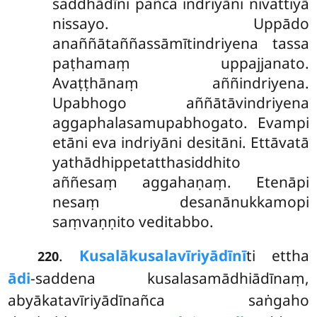
saddhādīni pañca indriyāni nivattiyā
nissayo. Uppādo
anaññātaññassāmītindriyena tassa
paṭhamaṃ uppajjanato.
Avaṭṭhānaṃ aññindriyena.
Upabhogo aññātāvindriyena
aggaphalasamupabhogato. Evampi
etāni eva indriyāni desitāni. Ettāvatā
yathādhippetatthasiddhito
aññesaṃ aggahaṇaṃ. Etenāpi
nesaṃ desanānukkamopi
saṃvaṇṇito veditabbo.
.
Kusalākusalavīriyādīnī
ti ettha
220
ādi
-saddena kusalasamādhiādīnaṃ,
abyākatavīriyādīnañca saṅgaho