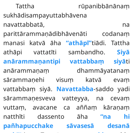
Tattha rūpanibbānānaṃ
sukhādisampayuttabhāvena
navattabbatā, na
parittārammaṇādibhāvenāti codanaṃ
manasi katvā āha
‘‘athāpī’’
tiādi. Tattha
athāpi vattatīti sambandho.
Siyā
anārammaṇantipi vattabbaṃ siyā
ti
anārammaṇaṃ dhammāyatanaṃ
sārammaṇehi visuṃ katvā evaṃ
vattabbaṃ siyā.
Navattabba
-saddo yadi
sārammaṇesveva vatteyya, na cevaṃ
vuttaṃ, avacane ca aññaṃ kāraṇaṃ
natthīti dassento āha
‘‘na hi
pañhapucchake sāvasesā desanā