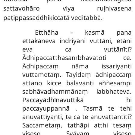
sattavohāro viya ruḷhivasena
paṭippassaddhikiccatā veditabbā.
Etthāha – kasmā pana
ettakāneva indriyāni vuttāni, etāni
eva ca vuttānīti?
Ādhipaccatthasambhavatoti ce.
Ādhipaccaṃ nāma issariyanti
vuttametaṃ. Tayidaṃ ādhipaccaṃ
attano kicce balavanti aññesampi
sabhāvadhammānaṃ labbhateva.
Paccayādhīnavuttikā
hi
paccayuppannā
. Tasmā te tehi
anuvattīyanti, te ca te anuvattantīti?
Saccametaṃ, tathāpi atthi tesaṃ
viseso. Svāyaṃ viseso