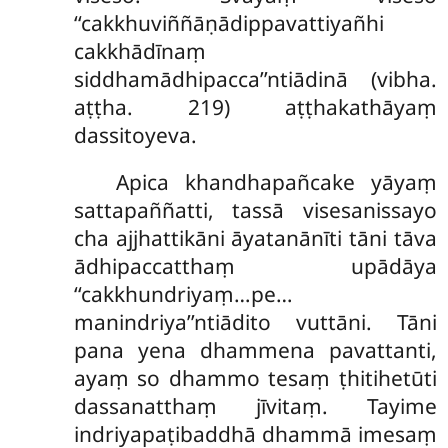
‘‘cakkhuviññāṇādippavattiyañhi
cakkhādīnaṃ
siddhamādhipacca’’ntiādinā (vibha.
aṭṭha. 219) aṭṭhakathāyaṃ
dassitoyeva.
Apica khandhapañcake yāyaṃ
sattapaññatti, tassā visesanissayo
cha ajjhattikāni āyatanānīti tāni tāva
ādhipaccatthaṃ upādāya
‘‘cakkhundriyaṃ…pe…
manindriya’’ntiādito vuttāni. Tāni
pana yena dhammena pavattanti,
ayaṃ so dhammo tesaṃ ṭhitihetūti
dassanatthaṃ jīvitaṃ. Tayime
indriyapaṭibaddhā dhammā imesaṃ