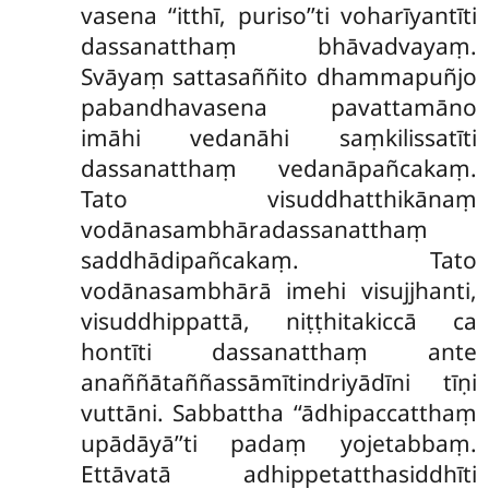
vasena ‘‘itthī, puriso’’ti voharīyantīti
dassanatthaṃ bhāvadvayaṃ.
Svāyaṃ sattasaññito dhammapuñjo
pabandhavasena pavattamāno
imāhi vedanāhi saṃkilissatīti
dassanatthaṃ vedanāpañcakaṃ.
Tato visuddhatthikānaṃ
vodānasambhāradassanatthaṃ
saddhādipañcakaṃ. Tato
vodānasambhārā imehi visujjhanti,
visuddhippattā, niṭṭhitakiccā ca
hontīti dassanatthaṃ ante
anaññātaññassāmītindriyādīni tīṇi
vuttāni. Sabbattha ‘‘ādhipaccatthaṃ
upādāyā’’ti padaṃ yojetabbaṃ.
Ettāvatā adhippetatthasiddhīti