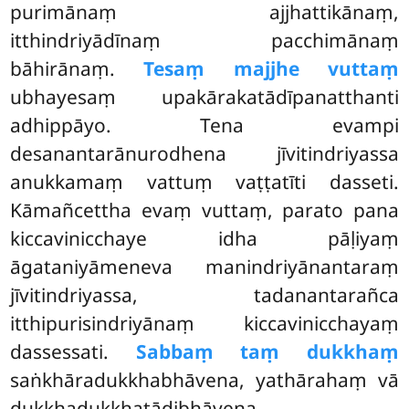
purimānaṃ ajjhattikānaṃ,
itthindriyādīnaṃ pacchimānaṃ
bāhirānaṃ.
Tesaṃ majjhe vuttaṃ
ubhayesaṃ upakārakatādīpanatthanti
adhippāyo. Tena evampi
desanantarānurodhena jīvitindriyassa
anukkamaṃ vattuṃ vaṭṭatīti dasseti.
Kāmañcettha evaṃ vuttaṃ, parato pana
kiccavinicchaye idha pāḷiyaṃ
āgataniyāmeneva manindriyānantaraṃ
jīvitindriyassa, tadanantarañca
itthipurisindriyānaṃ kiccavinicchayaṃ
dassessati.
Sabbaṃ taṃ dukkhaṃ
saṅkhāradukkhabhāvena, yathārahaṃ vā
dukkhadukkhatādibhāvena.