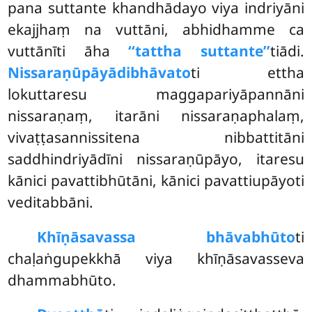
pana suttante khandhādayo viya indriyāni
ekajjhaṃ na vuttāni, abhidhamme ca
vuttānīti āha
‘‘tattha suttante’’
tiādi.
Nissaraṇūpāyādibhāvato
ti ettha
lokuttaresu maggapariyāpannāni
nissaraṇaṃ, itarāni nissaraṇaphalaṃ,
vivaṭṭasannissitena nibbattitāni
saddhindriyādīni nissaraṇūpāyo, itaresu
kānici pavattibhūtāni, kānici pavattiupāyoti
veditabbāni.
Khīṇāsavassa bhāvabhūto
ti
chaḷaṅgupekkhā viya khīṇāsavasseva
dhammabhūto.