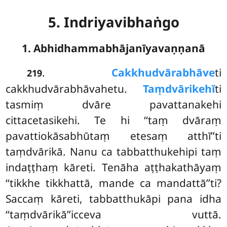
5. Indriyavibhaṅgo
1. Abhidhammabhājanīyavaṇṇanā
.
Cakkhudvārabhāve
ti
219
cakkhudvārabhāvahetu.
Taṃdvārikehī
ti
tasmiṃ dvāre pavattanakehi
cittacetasikehi. Te hi ‘‘taṃ dvāraṃ
pavattiokāsabhūtaṃ etesaṃ atthī’’ti
taṃdvārikā. Nanu ca tabbatthukehipi taṃ
indaṭṭhaṃ kāreti. Tenāha aṭṭhakathāyaṃ
‘‘tikkhe tikkhattā, mande ca mandattā’’ti?
Saccaṃ kāreti, tabbatthukāpi pana idha
‘‘taṃdvārikā’’icceva vuttā.