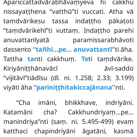
Apariccattadvārabhāvaṃyeva hi cakkhu
nissayaṭṭhena ‘‘vatthū’’ti vuccati. Atha vā
taṃdvārikesu tassa indaṭṭho pākaṭoti
‘‘taṃdvārikehī’’ti vuttaṃ. Indaṭṭho parehi
anuvattanīyatā paramissarabhāvoti
dassento
‘‘tañhi…pe… anuvattantī’’
ti āha.
Tattha
ta
nti cakkhuṃ.
Te
ti taṃdvārike.
Kiriyāniṭṭhānavācī āvī-saddo
‘‘vijitāvī’’tiādīsu (dī. ni. 1.258; 2.33; 3.199)
viyāti āha
‘‘pariniṭṭhitakiccajānana’’
nti.
‘‘Cha imāni, bhikkhave, indriyāni.
Katamāni cha? Cakkhundriyaṃ…pe…
manindriya’’nti (saṃ. ni. 5.495-499) evaṃ
katthaci chapindriyāni āgatāni, kasmā