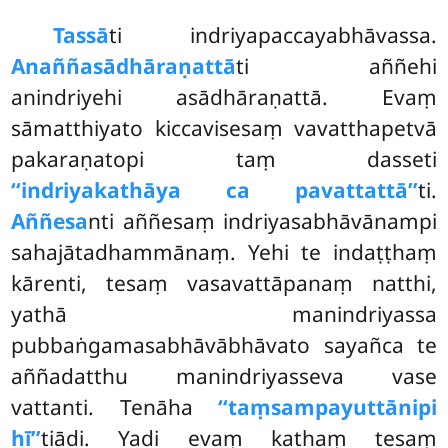
Tassā
ti indriyapaccayabhāvassa.
Anaññasādhāraṇattā
ti aññehi
anindriyehi asādhāraṇattā. Evaṃ
sāmatthiyato kiccavisesaṃ vavatthapetvā
pakaraṇatopi taṃ dasseti
‘‘indriyakathāya ca pavattattā’’
ti.
Aññesa
nti aññesaṃ indriyasabhāvānampi
sahajātadhammānaṃ. Yehi
te indaṭṭhaṃ
kārenti, tesaṃ vasavattāpanaṃ natthi,
yathā manindriyassa
pubbaṅgamasabhāvābhāvato sayañca te
aññadatthu manindriyasseva vase
vattanti. Tenāha
‘‘taṃsampayuttānipi
hī’’
tiādi. Yadi evaṃ kathaṃ tesaṃ