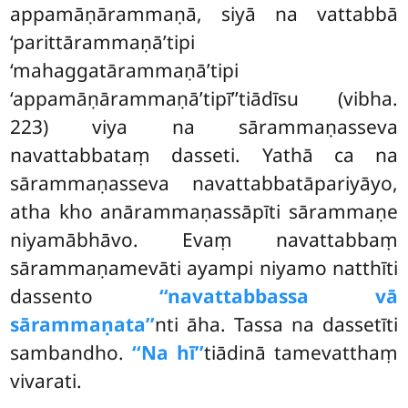
appamāṇārammaṇā, siyā na vattabbā
‘parittārammaṇā’tipi
‘mahaggatārammaṇā’tipi
‘appamāṇārammaṇā’tipī’’tiādīsu (vibha.
223) viya na sārammaṇasseva
navattabbataṃ dasseti. Yathā ca na
sārammaṇasseva navattabbatāpariyāyo,
atha kho anārammaṇassāpīti sārammaṇe
niyamābhāvo. Evaṃ navattabbaṃ
sārammaṇamevāti ayampi niyamo natthīti
dassento
‘‘navattabbassa vā
sārammaṇata’’
nti āha. Tassa na dassetīti
sambandho.
‘‘Na hī’’
tiādinā tamevatthaṃ
vivarati.