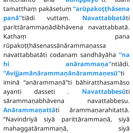
tamatthaṃ pakāsetuṃ
‘‘arūpakoṭṭhāsena
panā’’
tiādi vuttaṃ.
Navattabbatā
ti
parittārammaṇādibhāvena navattabbatā.
Kathaṃ pana
rūpakoṭṭhāsenassānārammaṇassa
navattabbatāti codanaṃ sandhāyāha
‘‘na
hi anārammaṇa’’
ntiādi.
‘‘Avijjamānārammaṇānārammaṇesū’’
ti
iminā ‘‘anārammaṇā’’ti bāhiratthasamāso
ayanti dasseti
.
Navattabbesū
ti
sārammaṇabhāvena navattabbesu.
Anārammaṇattā
ti ārammaṇarahitattā.
‘‘Navindriyā siyā parittārammaṇā, siyā
mahaggatārammaṇā, siyā