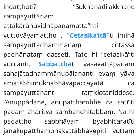
indaṭṭhoti? ‘‘Sukhanādilakkhaṇe
sampayuttānaṃ
attākārānuvidhāpanamatta’’nti
vuttovāyamattho
.
‘‘Cetasikattā’’
ti iminā
sampayuttadhammānaṃ cittassa
padhānataṃ dasseti. Tato hi ‘‘cetasikā’’ti
vuccanti.
Sabbatthā
ti vasavattāpanaṃ
sahajātadhammānupālananti evaṃ yāva
amatābhimukhabhāvapaccayatā ca
sampayuttānanti taṃkiccaniddese.
‘‘Anuppādane, anupatthambhe ca satī’’ti
padaṃ āharitvā sambandhitabbaṃ. Na hi
padattho sabbhāvaṃ byabhicaratīti
janakupatthambhakattābhāvepīti vuttaṃ