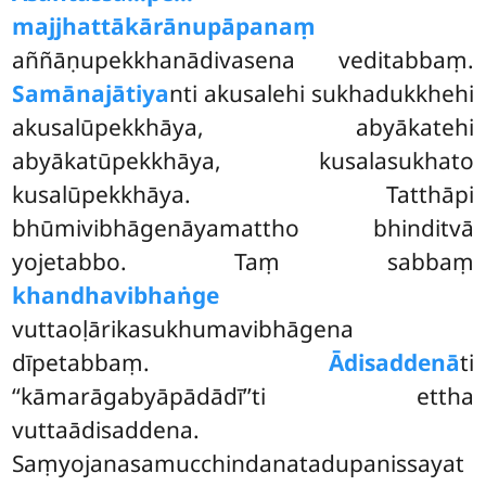
majjhattākārānupāpanaṃ
aññāṇupekkhanādivasena veditabbaṃ.
Samānajātiya
nti akusalehi sukhadukkhehi
akusalūpekkhāya, abyākatehi
abyākatūpekkhāya, kusalasukhato
kusalūpekkhāya. Tatthāpi
bhūmivibhāgenāyamattho bhinditvā
yojetabbo. Taṃ sabbaṃ
khandhavibhaṅge
vuttaoḷārikasukhumavibhāgena
dīpetabbaṃ.
Ādisaddenā
ti
‘‘kāmarāgabyāpādādī’’ti ettha
vuttaādisaddena.
Saṃyojanasamucchindanatadupanissayat