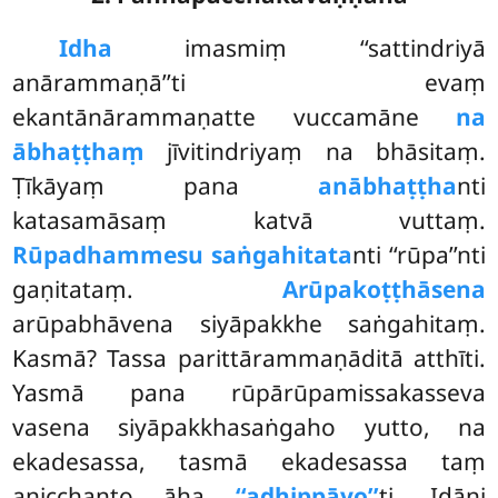
Idha
imasmiṃ ‘‘sattindriyā
anārammaṇā’’ti evaṃ
ekantānārammaṇatte vuccamāne
na
ābhaṭṭhaṃ
jīvitindriyaṃ na bhāsitaṃ.
Ṭīkāyaṃ pana
anābhaṭṭha
nti
katasamāsaṃ katvā vuttaṃ.
Rūpadhammesu saṅgahitata
nti ‘‘rūpa’’nti
gaṇitataṃ.
Arūpakoṭṭhāsena
arūpabhāvena siyāpakkhe saṅgahitaṃ.
Kasmā? Tassa
parittārammaṇāditā atthīti.
Yasmā pana rūpārūpamissakasseva
vasena siyāpakkhasaṅgaho yutto, na
ekadesassa, tasmā ekadesassa taṃ
anicchanto āha
‘‘adhippāyo’’
ti. Idāni