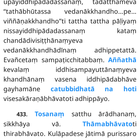
upāyiddhipādadassanaṃ, tadatthameva
‘‘tathābhūtassa vedanākkhandho…pe…
viññāṇakkhandho’’ti tattha tattha pāḷiyaṃ
nissayiddhipādadassanaṃ kataṃ
chandādivisiṭṭhānaṃyeva
vedanākkhandhādīnaṃ adhippetattā.
Evañcetaṃ sampaṭicchitabbaṃ.
Aññathā
kevalaṃ iddhisampayuttānaṃyeva
khandhānaṃ vasena iddhipādabhāve
gayhamāne
catubbidhatā na hoti
visesakāraṇābhāvatoti adhippāyo.
.
Tosanaṃ
satthu ārādhanaṃ,
433
sikkhāya vā.
Thāmabhāvato
ti
thirabhāvato. Kulāpadese jātimā purissaro