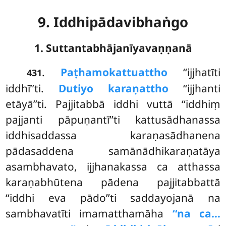
9. Iddhipādavibhaṅgo
1. Suttantabhājanīyavaṇṇanā
.
Paṭhamo
kattuattho
‘‘ijjhatīti
431
iddhī’’ti.
Dutiyo karaṇattho
‘‘ijjhanti
etāyā’’ti. Pajjitabbā iddhi vuttā ‘‘iddhiṃ
pajjanti pāpuṇantī’’ti kattusādhanassa
iddhisaddassa karaṇasādhanena
pādasaddena samānādhikaraṇatāya
asambhavato, ijjhanakassa ca atthassa
karaṇabhūtena pādena pajjitabbattā
‘‘iddhi eva pādo’’ti saddayojanā na
sambhavatīti imamatthamāha
‘‘na ca…