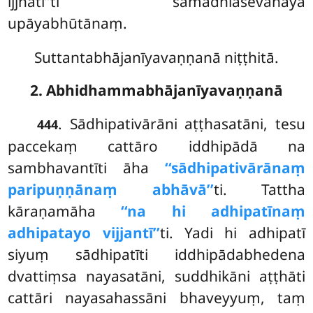
ijjhatī’’ti samādhiāsevanāya
upāyabhūtānaṃ.
Suttantabhājanīyavaṇṇanā niṭṭhitā.
2. Abhidhammabhājanīyavaṇṇanā
. Sādhipativārāni aṭṭhasatāni, tesu
444
paccekaṃ cattāro iddhipādā na
sambhavantīti āha
‘‘sādhipativārānaṃ
paripuṇṇānaṃ abhāvā’’
ti. Tattha
kāraṇamāha
‘‘na hi adhipatīnaṃ
adhipatayo vijjantī’’
ti. Yadi hi adhipatī
siyuṃ sādhipatīti iddhipādabhedena
dvattiṃsa nayasatāni, suddhikāni aṭṭhāti
cattāri nayasahassāni bhaveyyuṃ, taṃ