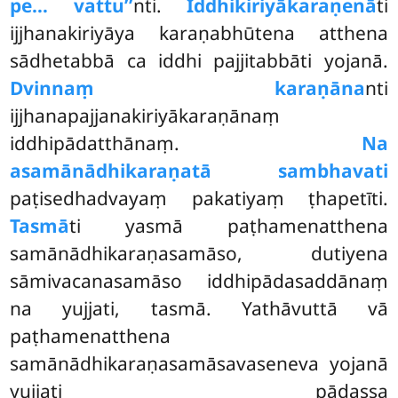
pe… vattu’’
nti.
Iddhikiriyākaraṇenā
ti
ijjhanakiriyāya karaṇabhūtena atthena
sādhetabbā ca iddhi pajjitabbāti yojanā.
Dvinnaṃ karaṇāna
nti
ijjhanapajjanakiriyākaraṇānaṃ
iddhipādatthānaṃ.
Na
asamānādhikaraṇatā sambhavati
paṭisedhadvayaṃ pakatiyaṃ ṭhapetīti.
Tasmā
ti yasmā paṭhamenatthena
samānādhikaraṇasamāso, dutiyena
sāmivacanasamāso iddhipādasaddānaṃ
na yujjati, tasmā. Yathāvuttā vā
paṭhamenatthena
samānādhikaraṇasamāsavaseneva yojanā
yujjati pādassa