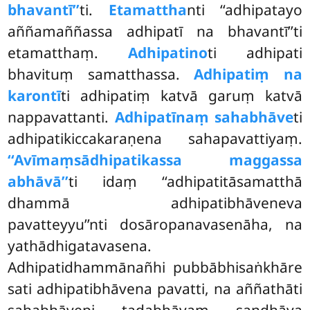
bhavantī’’
ti.
Etamattha
nti ‘‘adhipatayo
aññamaññassa adhipatī na bhavantī’’ti
etamatthaṃ.
Adhipatino
ti adhipati
bhavituṃ samatthassa.
Adhipatiṃ na
karontī
ti adhipatiṃ katvā garuṃ katvā
nappavattanti.
Adhipatīnaṃ sahabhāve
ti
adhipatikiccakaraṇena sahapavattiyaṃ.
‘‘Avīmaṃsādhipatikassa maggassa
abhāvā’’
ti idaṃ ‘‘adhipatitāsamatthā
dhammā adhipatibhāveneva
pavatteyyu’’nti dosāropanavasenāha, na
yathādhigatavasena.
Adhipatidhammānañhi pubbābhisaṅkhāre
sati adhipatibhāvena pavatti, na aññathāti