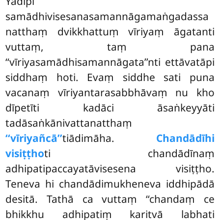
Yadipi
samādhivisesanasamannāgamaṅgadassa
natthaṃ dvikkhattuṃ vīriyaṃ āgatanti
vuttaṃ, taṃ pana
‘‘vīriyasamādhisamannāgata’’nti ettāvatāpi
siddhaṃ hoti. Evaṃ siddhe sati puna
vacanaṃ vīriyantarasabbhāvaṃ nu kho
dīpetīti kadāci āsaṅkeyyāti
tadāsaṅkānivattanatthaṃ
‘‘vīriyañcā’’
tiādimāha.
Chandādīhi
visiṭṭho
ti chandādīnaṃ
adhipatipaccayatāvisesena visiṭṭho.
Teneva hi chandādimukheneva iddhipādā
desitā. Tathā ca vuttaṃ ‘‘chandaṃ ce
bhikkhu adhipatiṃ karitvā labhati