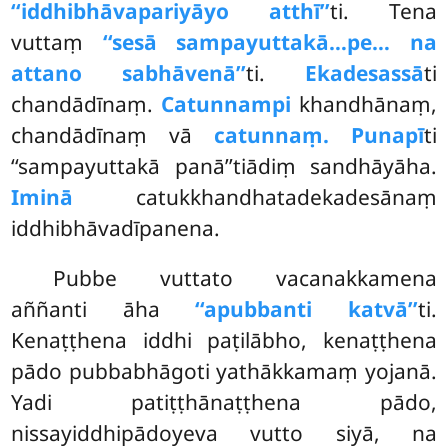
‘‘iddhibhāvapariyāyo atthī’’
ti. Tena
vuttaṃ
‘‘sesā sampayuttakā…pe… na
attano sabhāvenā’’
ti.
Ekadesassā
ti
chandādīnaṃ.
Catunnampi
khandhānaṃ,
chandādīnaṃ vā
catunnaṃ. Punapī
ti
‘‘sampayuttakā panā’’tiādiṃ sandhāyāha.
Iminā
catukkhandhatadekadesānaṃ
iddhibhāvadīpanena.
Pubbe vuttato vacanakkamena
aññanti āha
‘‘apubbanti katvā’’
ti.
Kenaṭṭhena iddhi paṭilābho, kenaṭṭhena
pādo pubbabhāgoti yathākkamaṃ yojanā.
Yadi patiṭṭhānaṭṭhena pādo,
nissayiddhipādoyeva vutto siyā, na