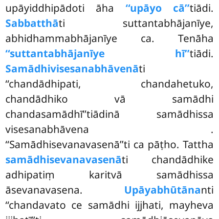
upāyiddhipādoti āha
‘‘upāyo cā’’
tiādi.
Sabbatthā
ti suttantabhājanīye,
abhidhammabhājanīye ca. Tenāha
‘‘suttantabhājanīye hī’’
tiādi.
Samādhivisesanabhāvenā
ti
‘‘chandādhipati, chandahetuko,
chandādhiko vā samādhi
chandasamādhī’’tiādinā samādhissa
visesanabhāvena
.
‘‘Samādhisevanavasenā’’ti ca pāṭho. Tattha
samādhisevanavasenā
ti chandādhike
adhipatiṃ karitvā samādhissa
āsevanavasena.
Upāyabhūtāna
nti
‘‘chandavato ce samādhi ijjhati, mayheva