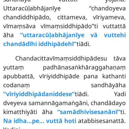
Uttaracūḷabhājanīye ‘‘chandoyeva
chandiddhipādo, cittameva, vīriyameva,
vīmaṃsāva
vīmaṃsiddhipādo’’ti vuttattā
āha
‘‘uttaracūḷabhājanīye vā vuttehi
chandādīhi iddhipādehī’’
tiādi.
Chandacittavīmaṃsiddhipādesu tāva
yuttaṃ padhānasaṅkhāraggahaṇaṃ
apubbattā, vīriyiddhipāde pana kathanti
codanaṃ sandhāyāha
‘‘vīriyiddhipādaniddese’’
tiādi. Yadi
dveyeva samannāgamaṅgāni, chandādayo
kimatthiyāti āha
‘‘samādhivisesanānī’’
ti.
Na idha…pe… vuttā hoti
atabbisesanattā.