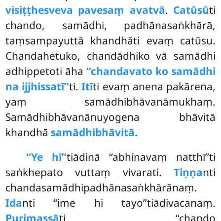
visiṭṭhesveva pavesaṃ avatvā
.
Catūsū
ti
chando, samādhi, padhānasaṅkhārā,
taṃsampayuttā khandhāti evaṃ catūsu.
Chandahetuko, chandādhiko vā samādhi
adhippetoti āha
‘‘chandavato ko samādhi
na ijjhissatī’’
ti.
Itī
ti evaṃ anena pakārena,
yaṃ samādhibhāvanāmukhaṃ.
Samādhibhāvanānuyogena bhāvitā
khandhā
samādhibhāvitā
.
‘‘Ye hī’’
tiādinā ‘‘abhinavaṃ natthī’’ti
saṅkhepato vuttaṃ vivarati.
Tiṇṇa
nti
chandasamādhipadhānasaṅkhārānaṃ.
Ida
nti ‘‘ime hi tayo’’tiādivacanaṃ.
Purimassā
ti ‘‘chando