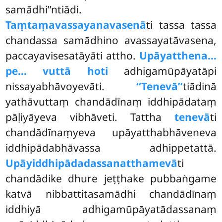
samādhi’’ntiādi.
Taṃtaṃavassayanavasenā
ti tassa tassa
chandassa samādhino avassayatāvasena,
paccayavisesatāyāti attho.
Upāyatthena…
pe… vuttā hoti
adhigamūpāyatāpi
nissayabhāvoyevāti.
‘‘Tenevā’’
tiādinā
yathāvuttaṃ chandādīnaṃ iddhipādataṃ
pāḷiyāyeva vibhāveti. Tattha
tenevā
ti
chandādīnaṃyeva upāyatthabhāveneva
iddhipādabhāvassa adhippetattā.
Upāyiddhipādadassanatthamevā
ti
chandādike dhure jeṭṭhake pubbaṅgame
katvā nibbattitasamādhi chandādīnaṃ
iddhiyā adhigamūpāyatādassanaṃ