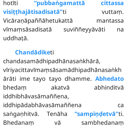
hotīti
‘‘pubbaṅgamattā cittassa
visiṭṭhajātisadisatā’’
ti vuttaṃ.
Vicāraṇāpaññāhetukattā mantassa
vīmaṃsāsadisatā suviññeyyāvāti na
uddhaṭā.
Chandādike
ti
chandasamādhipadhānasaṅkhārā,
vīriyacittavīmaṃsāsamādhipadhānasaṅkh
ārāti ime tayo tayo dhamme.
Abhedato
bhedaṃ akatvā abhinditvā
iddhibhāvasāmaññena,
iddhipādabhāvasāmaññena ca
saṅgaṇhitvā. Tenāha
‘‘sampiṇḍetvā’’
ti.
Bhedanaṃ vā sambhedanaṃ