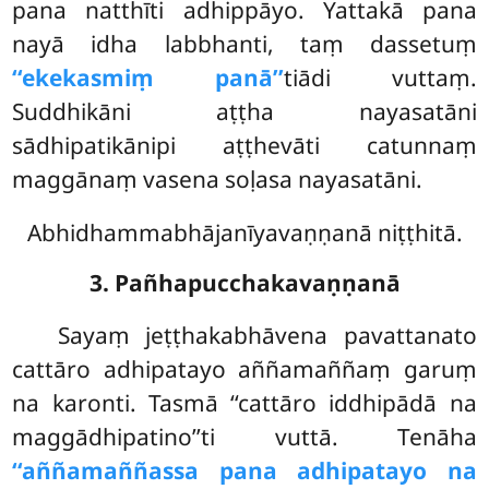
pana natthīti adhippāyo. Yattakā pana
nayā idha labbhanti, taṃ dassetuṃ
‘‘ekekasmiṃ panā’’
tiādi vuttaṃ.
Suddhikāni aṭṭha nayasatāni
sādhipatikānipi aṭṭhevāti catunnaṃ
maggānaṃ vasena soḷasa nayasatāni.
Abhidhammabhājanīyavaṇṇanā niṭṭhitā.
3. Pañhapucchakavaṇṇanā
Sayaṃ jeṭṭhakabhāvena pavattanato
cattāro adhipatayo aññamaññaṃ garuṃ
na karonti. Tasmā ‘‘cattāro iddhipādā na
maggādhipatino’’ti vuttā. Tenāha
‘‘aññamaññassa pana adhipatayo na