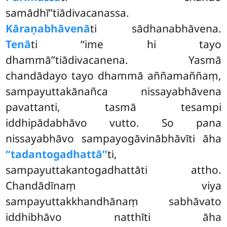
samādhī’’tiādivacanassa.
Kāraṇabhāvenā
ti sādhanabhāvena.
Tenā
ti ‘‘ime hi tayo
dhammā’’tiādivacanena. Yasmā
chandādayo tayo dhammā aññamaññaṃ,
sampayuttakānañca nissayabhāvena
pavattanti, tasmā tesampi
iddhipādabhāvo vutto. So pana
nissayabhāvo sampayogāvinābhāvīti āha
‘‘tadantogadhattā’’
ti,
sampayuttakantogadhattāti attho.
Chandādīnaṃ viya
sampayuttakkhandhānaṃ sabhāvato
iddhibhāvo natthīti āha