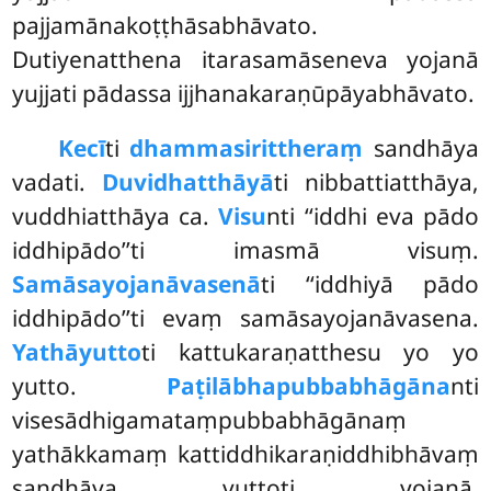
pajjamānakoṭṭhāsabhāvato.
Dutiyenatthena itarasamāseneva yojanā
yujjati pādassa ijjhanakaraṇūpāyabhāvato.
Kecī
ti
dhammasirittheraṃ
sandhāya
vadati.
Duvidhatthāyā
ti nibbattiatthāya,
vuddhiatthāya ca.
Visu
nti ‘‘iddhi eva pādo
iddhipādo’’ti imasmā visuṃ.
Samāsayojanāvasenā
ti ‘‘iddhiyā pādo
iddhipādo’’ti evaṃ samāsayojanāvasena.
Yathāyutto
ti kattukaraṇatthesu yo yo
yutto.
Paṭilābhapubbabhāgāna
nti
visesādhigamataṃpubbabhāgānaṃ
yathākkamaṃ kattiddhikaraṇiddhibhāvaṃ
sandhāya vuttoti yojanā.