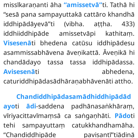
missīkaraṇanti āha
‘‘amissetvā’’
ti. Tathā hi
‘‘sesā pana sampayuttakā cattāro khandhā
iddhipādāyevā’’ti (vibha. aṭṭha. 433)
iddhiiddhipāde amissetvāpi kathitaṃ.
Visesenā
ti bhedena catūsu iddhipādesu
asammissabhāvena āveṇikattā. Āveṇikā
hi
chandādayo tassa tassa iddhipādassa.
Avisesenā
ti abhedena,
caturiddhipādasādhāraṇabhāvenāti attho.
Chandiddhipādasamādhiddhipādād
ayo
ti
ādi
-saddena padhānasaṅkhāraṃ,
vīriyacittavīmaṃsā ca saṅgaṇhāti.
Pādo
ti
tehi sampayuttaṃ catukkhandhamāha.
‘‘Chandiddhipāde pavisantī’’tiādinā