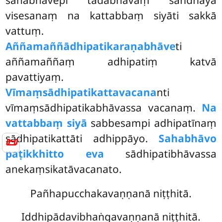
sahabhāvepi tadabhāvaṃ sandhāya
visesanaṃ na
kattabbaṃ siyāti sakkā
vattuṃ.
Aññamaññādhipatikaraṇabhāve
ti
aññamaññaṃ adhipatiṃ katvā
pavattiyaṃ.
Vīmaṃsādhipatikattavacana
nti
vīmaṃsādhipatikabhāvassa vacanaṃ.
Na
vattabbaṃ siyā
sabbesampi adhipatīnaṃ
sādhipatikattāti adhippāyo.
Sahabhāvo
📜
paṭikkhitto eva
sādhipatibhāvassa
anekaṃsikatāvacanato.
Pañhapucchakavaṇṇanā niṭṭhitā.
Iddhipādavibhaṅgavaṇṇanā niṭṭhitā.