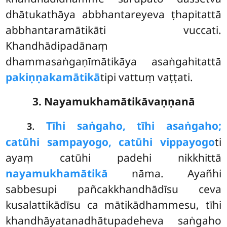
dhātukathāya abbhantareyeva ṭhapitattā
abbhantaramātikāti vuccati.
Khandhādipadānaṃ
dhammasaṅgaṇīmātikāya
asaṅgahitattā
pakiṇṇakamātikā
tipi vattuṃ vaṭṭati.
3. Nayamukhamātikāvaṇṇanā
.
Tīhi saṅgaho, tīhi asaṅgaho;
3
catūhi sampayogo, catūhi vippayogo
ti
ayaṃ catūhi padehi nikkhittā
nayamukhamātikā
nāma. Ayañhi
sabbesupi pañcakkhandhādīsu ceva
kusalattikādīsu ca mātikādhammesu, tīhi
khandhāyatanadhātupadeheva saṅgaho