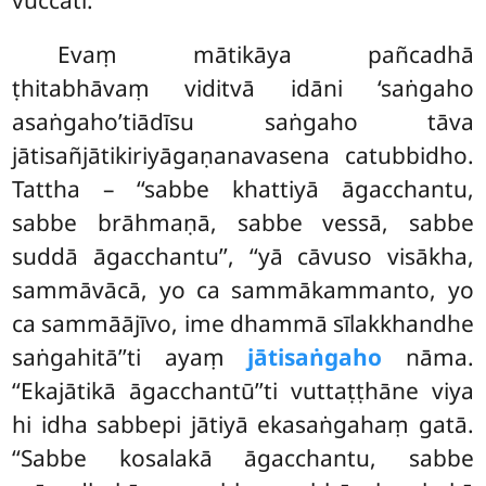
Evaṃ
mātikāya pañcadhā
ṭhitabhāvaṃ viditvā idāni ‘saṅgaho
asaṅgaho’tiādīsu saṅgaho tāva
jātisañjātikiriyāgaṇanavasena catubbidho.
Tattha – ‘‘sabbe khattiyā āgacchantu,
sabbe brāhmaṇā, sabbe vessā, sabbe
suddā āgacchantu’’, ‘‘yā cāvuso visākha,
sammāvācā, yo ca sammākammanto, yo
ca sammāājīvo, ime dhammā sīlakkhandhe
saṅgahitā’’ti ayaṃ
jātisaṅgaho
nāma.
‘‘Ekajātikā āgacchantū’’ti vuttaṭṭhāne viya
hi idha sabbepi jātiyā ekasaṅgahaṃ gatā.
‘‘Sabbe kosalakā āgacchantu, sabbe