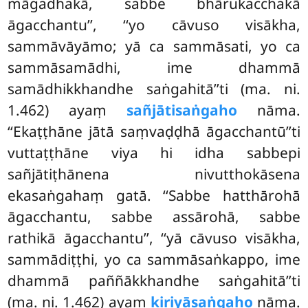
māgadhakā, sabbe bhārukacchakā
āgacchantu’’, ‘‘yo cāvuso visākha,
sammāvāyāmo; yā ca sammāsati, yo ca
sammāsamādhi, ime dhammā
samādhikkhandhe saṅgahitā’’ti (ma. ni.
1.462) ayaṃ
sañjātisaṅgaho
nāma.
‘‘Ekaṭṭhāne jātā saṃvaḍḍhā āgacchantū’’ti
vuttaṭṭhāne viya hi idha sabbepi
sañjātiṭhānena nivutthokāsena
ekasaṅgahaṃ gatā. ‘‘Sabbe hatthārohā
āgacchantu, sabbe assārohā, sabbe
rathikā āgacchantu’’, ‘‘yā cāvuso visākha,
sammādiṭṭhi, yo ca sammāsaṅkappo, ime
dhammā paññākkhandhe saṅgahitā’’ti
(ma. ni. 1.462) ayaṃ
kiriyāsaṅgaho
nāma.