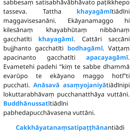
sabbesaṃ satisabhāvābhāvato paṭikkhepo
tasseva. Tattha
khayagāmī
tiādīni
maggavisesanāni. Ekāyanamaggo hi
kilesānaṃ khayabhūtaṃ nibbānaṃ
gacchatīti
khayagāmī
. Cattāri saccāni
bujjhanto gacchatīti
bodhagāmī
. Vaṭṭaṃ
apacinanto gacchatīti
apacayagāmī
.
Evametehi padehi ‘‘kiṃ te sabbe dhammā
evarūpo te ekāyano maggo hotī’’ti
pucchati.
Anāsavā asaṃyojaniyā
tiādīnipi
lokuttarabhāvaṃ pucchanatthāya vuttāni.
Buddhānussatī
tiādīni
pabhedapucchāvasena vuttāni.
Cakkhāyatanaṃ
satipaṭṭhāna
ntiādi