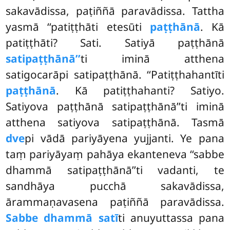
sakavādissa, paṭiññā paravādissa. Tattha
yasmā ‘‘patiṭṭhāti etesūti
paṭṭhānā
. Kā
patiṭṭhāti? Sati. Satiyā paṭṭhānā
satipaṭṭhānā’’
ti iminā atthena
satigocarāpi satipaṭṭhānā. ‘‘Patiṭṭhahantīti
paṭṭhānā
. Kā
patiṭṭhahanti? Satiyo.
Satiyova paṭṭhānā satipaṭṭhānā’’ti iminā
atthena satiyova satipaṭṭhānā. Tasmā
dve
pi vādā pariyāyena yujjanti. Ye pana
taṃ pariyāyaṃ pahāya ekanteneva ‘‘sabbe
dhammā satipaṭṭhānā’’ti vadanti, te
sandhāya pucchā sakavādissa,
ārammaṇavasena paṭiññā paravādissa.
Sabbe dhammā satī
ti anuyuttassa pana