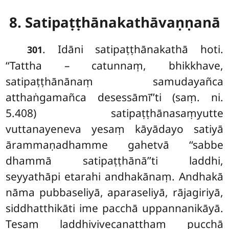
8. Satipaṭṭhānakathāvaṇṇanā
. Idāni satipaṭṭhānakathā hoti.
301
‘‘Tattha – catunnaṃ, bhikkhave,
satipaṭṭhānānaṃ samudayañca
atthaṅgamañca desessāmī’’ti (saṃ. ni.
5.408) satipaṭṭhānasaṃyutte
vuttanayeneva yesaṃ kāyādayo satiyā
ārammaṇadhamme gahetvā ‘‘sabbe
dhammā satipaṭṭhānā’’ti laddhi,
seyyathāpi etarahi andhakānaṃ. Andhakā
nāma pubbaseliyā, aparaseliyā, rājagiriyā,
siddhatthikāti ime pacchā uppannanikāyā.
Tesaṃ laddhivivecanatthaṃ pucchā