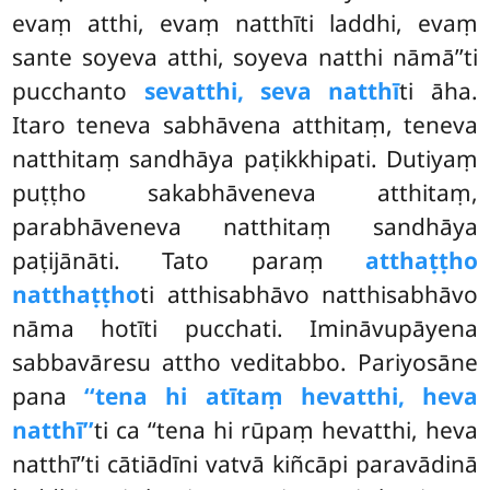
evaṃ atthi, evaṃ natthīti laddhi, evaṃ
sante soyeva atthi, soyeva natthi nāmā’’ti
pucchanto
sevatthi, seva natthī
ti āha.
Itaro teneva sabhāvena atthitaṃ, teneva
natthitaṃ sandhāya paṭikkhipati. Dutiyaṃ
puṭṭho
sakabhāveneva atthitaṃ,
parabhāveneva natthitaṃ sandhāya
paṭijānāti. Tato paraṃ
atthaṭṭho
natthaṭṭho
ti atthisabhāvo natthisabhāvo
nāma hotīti pucchati. Imināvupāyena
sabbavāresu attho veditabbo. Pariyosāne
pana
‘‘tena hi atītaṃ hevatthi, heva
natthī’’
ti ca ‘‘tena hi rūpaṃ hevatthi, heva
natthī’’ti cātiādīni vatvā kiñcāpi paravādinā