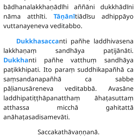
bādhanalakkhaṇādīhi aññāni dukkhādīni
nāma atthīti.
Tāṇānī
tiādīsu adhippāyo
vuttanayeneva veditabbo.
Dukkhasacca
nti
pañhe laddhivasena
lakkhaṇaṃ sandhāya paṭijānāti.
Dukkha
nti pañhe vatthuṃ sandhāya
paṭikkhipati. Ito paraṃ suddhikapañhā ca
saṃsandanapañhā ca sabbe
pāḷianusāreneva veditabbā. Avasāne
laddhipatiṭṭhāpanatthaṃ āhaṭasuttaṃ
atthassa micchā gahitattā
anāhaṭasadisamevāti.
Saccakathāvaṇṇanā.