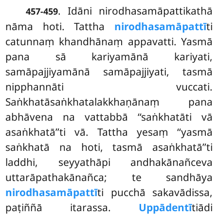
. Idāni nirodhasamāpattikathā
457-459
nāma hoti. Tattha
nirodhasamāpattī
ti
catunnaṃ khandhānaṃ appavatti. Yasmā
pana sā kariyamānā kariyati,
samāpajjiyamānā samāpajjiyati, tasmā
nipphannāti vuccati.
Saṅkhatāsaṅkhatalakkhaṇānaṃ pana
abhāvena na vattabbā ‘‘saṅkhatāti vā
asaṅkhatā’’ti vā. Tattha yesaṃ ‘‘yasmā
saṅkhatā na hoti, tasmā asaṅkhatā’’ti
laddhi, seyyathāpi andhakānañceva
uttarāpathakānañca; te sandhāya
nirodhasamāpattī
ti pucchā sakavādissa,
paṭiññā itarassa.
Uppādentī
tiādi