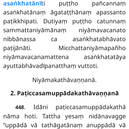
asaṅkhatānī
ti puṭṭho pañcannaṃ
asaṅkhatānaṃ āgataṭṭhānaṃ apassanto
paṭikkhipati. Dutiyaṃ puṭṭho catunnaṃ
sammattaniyāmānaṃ niyāmavacanato
nibbānassa ca asaṅkhatabhāvato
paṭijānāti. Micchattaniyāmapañho
niyāmavacanamattena asaṅkhatatāya
ayuttabhāvadīpanatthaṃ vuttoti.
Niyāmakathāvaṇṇanā.
2. Paṭiccasamuppādakathāvaṇṇanā
. Idāni paṭiccasamuppādakathā
448
nāma hoti. Tattha yesaṃ nidānavagge
‘‘uppādā vā tathāgatānaṃ anuppādā vā