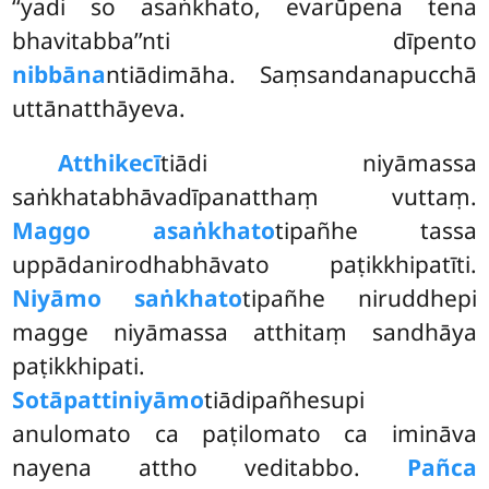
‘‘yadi so asaṅkhato, evarūpena tena
bhavitabba’’nti dīpento
nibbāna
ntiādimāha. Saṃsandanapucchā
uttānatthāyeva.
Atthi
kecī
tiādi niyāmassa
saṅkhatabhāvadīpanatthaṃ vuttaṃ.
Maggo asaṅkhato
tipañhe tassa
uppādanirodhabhāvato paṭikkhipatīti.
Niyāmo saṅkhato
tipañhe niruddhepi
magge niyāmassa atthitaṃ sandhāya
paṭikkhipati.
Sotāpattiniyāmo
tiādipañhesupi
anulomato ca paṭilomato ca imināva
nayena attho veditabbo.
Pañca