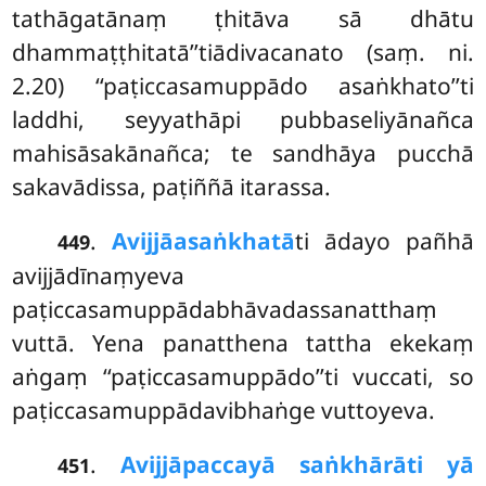
tathāgatānaṃ
ṭhitāva sā dhātu
dhammaṭṭhitatā’’tiādivacanato (saṃ. ni.
2.20) ‘‘paṭiccasamuppādo asaṅkhato’’ti
laddhi, seyyathāpi pubbaseliyānañca
mahisāsakānañca; te sandhāya pucchā
sakavādissa, paṭiññā itarassa.
.
Avijjā
asaṅkhatā
ti ādayo pañhā
449
avijjādīnaṃyeva
paṭiccasamuppādabhāvadassanatthaṃ
vuttā. Yena panatthena tattha ekekaṃ
aṅgaṃ ‘‘paṭiccasamuppādo’’ti vuccati, so
paṭiccasamuppādavibhaṅge vuttoyeva.
.
Avijjāpaccayā saṅkhārāti yā
451