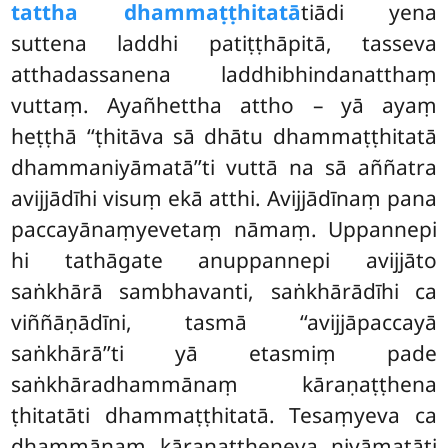
tattha dhammaṭṭhitatā
tiādi yena
suttena laddhi patiṭṭhāpitā, tasseva
atthadassanena laddhibhindanatthaṃ
vuttaṃ. Ayañhettha attho – yā ayaṃ
heṭṭhā ‘‘ṭhitāva sā dhātu dhammaṭṭhitatā
dhammaniyāmatā’’ti vuttā na sā aññatra
avijjādīhi visuṃ ekā atthi. Avijjādīnaṃ pana
paccayānaṃyevetaṃ nāmaṃ. Uppannepi
hi tathāgate anuppannepi avijjāto
saṅkhārā sambhavanti, saṅkhārādīhi ca
viññāṇādīni, tasmā ‘‘avijjāpaccayā
saṅkhārā’’ti
yā etasmiṃ pade
saṅkhāradhammānaṃ kāraṇaṭṭhena
ṭhitatāti dhammaṭṭhitatā. Tesaṃyeva ca
dhammānaṃ kāraṇaṭṭheneva niyāmatāti