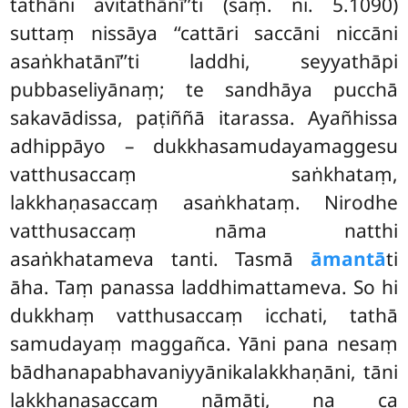
tathāni avitathānī’’ti (saṃ. ni. 5.1090)
suttaṃ nissāya ‘‘cattāri saccāni niccāni
asaṅkhatānī’’ti laddhi, seyyathāpi
pubbaseliyānaṃ; te sandhāya pucchā
sakavādissa, paṭiññā itarassa. Ayañhissa
adhippāyo – dukkhasamudayamaggesu
vatthusaccaṃ saṅkhataṃ,
lakkhaṇasaccaṃ
asaṅkhataṃ. Nirodhe
vatthusaccaṃ nāma natthi
asaṅkhatameva tanti. Tasmā
āmantā
ti
āha. Taṃ panassa laddhimattameva. So hi
dukkhaṃ vatthusaccaṃ icchati, tathā
samudayaṃ maggañca. Yāni pana nesaṃ
bādhanapabhavaniyyānikalakkhaṇāni, tāni
lakkhaṇasaccaṃ nāmāti, na ca