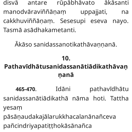
disvā antare rūpābhāvato ākāsanti
manodvāraviññāṇaṃ uppajjati, na
cakkhuviññāṇaṃ. Sesesupi eseva nayo.
Tasmā asādhakametanti.
Ākāso sanidassanotikathāvaṇṇanā.
10.
Pathavīdhātusanidassanātiādikathāvaṇ
ṇanā
. Idāni
pathavīdhātu
465-470
sanidassanātiādikathā nāma hoti. Tattha
yesaṃ
pāsāṇaudakajālarukkhacalanānañceva
pañcindriyapatiṭṭhokāsānañca