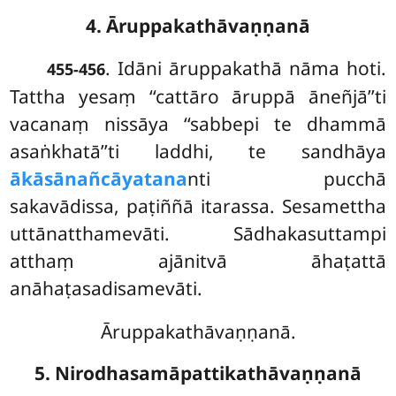
4. Āruppakathāvaṇṇanā
. Idāni
āruppakathā nāma hoti.
455-456
Tattha yesaṃ ‘‘cattāro āruppā āneñjā’’ti
vacanaṃ nissāya ‘‘sabbepi te dhammā
asaṅkhatā’’ti laddhi, te sandhāya
ākāsānañcāyatana
nti pucchā
sakavādissa, paṭiññā itarassa. Sesamettha
uttānatthamevāti. Sādhakasuttampi
atthaṃ ajānitvā āhaṭattā
anāhaṭasadisamevāti.
Āruppakathāvaṇṇanā.
5. Nirodhasamāpattikathāvaṇṇanā