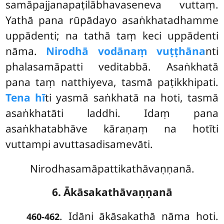
samāpajjanapaṭilābhavaseneva vuttaṃ.
Yathā pana rūpādayo asaṅkhatadhamme
uppādenti; na tathā taṃ keci uppādenti
nāma.
Nirodhā vodānaṃ vuṭṭhāna
nti
phalasamāpatti veditabbā. Asaṅkhatā
pana taṃ
natthiyeva, tasmā paṭikkhipati.
Tena hī
ti yasmā saṅkhatā na hoti, tasmā
asaṅkhatāti laddhi. Idaṃ pana
asaṅkhatabhāve kāraṇaṃ na hotīti
vuttampi avuttasadisamevāti.
Nirodhasamāpattikathāvaṇṇanā.
6. Ākāsakathāvaṇṇanā
. Idāni ākāsakathā nāma hoti.
460-462