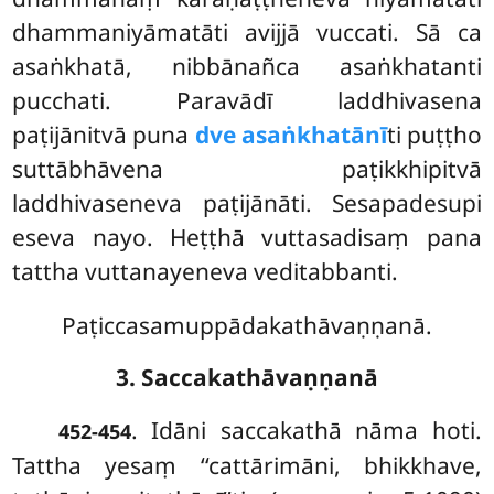
dhammaniyāmatāti avijjā vuccati. Sā ca
asaṅkhatā, nibbānañca asaṅkhatanti
pucchati. Paravādī laddhivasena
paṭijānitvā puna
dve asaṅkhatānī
ti puṭṭho
suttābhāvena paṭikkhipitvā
laddhivaseneva paṭijānāti. Sesapadesupi
eseva nayo. Heṭṭhā vuttasadisaṃ pana
tattha vuttanayeneva veditabbanti.
Paṭiccasamuppādakathāvaṇṇanā.
3. Saccakathāvaṇṇanā
. Idāni saccakathā nāma hoti.
452-454
Tattha yesaṃ ‘‘cattārimāni, bhikkhave,