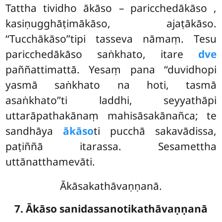
Tattha tividho ākāso – paricchedākāso
,
kasiṇugghāṭimākāso, ajaṭākāso.
‘‘Tucchākāso’’tipi tasseva nāmaṃ. Tesu
paricchedākāso saṅkhato, itare
dve
paññattimattā. Yesaṃ pana ‘‘duvidhopi
yasmā saṅkhato na hoti, tasmā
asaṅkhato’’ti laddhi, seyyathāpi
uttarāpathakānaṃ mahisāsakānañca; te
sandhāya
ākāso
ti pucchā sakavādissa,
paṭiññā itarassa. Sesamettha
uttānatthamevāti.
Ākāsakathāvaṇṇanā.
7. Ākāso sanidassanotikathāvaṇṇanā