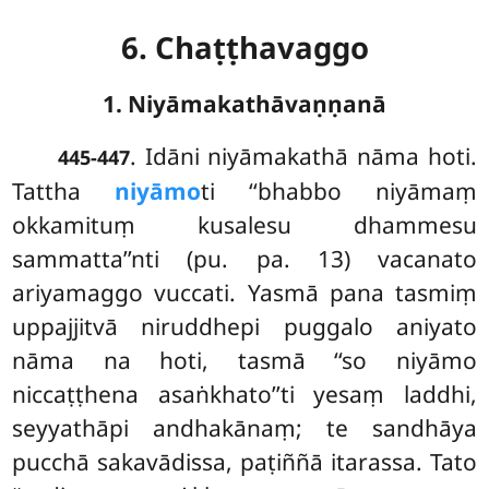
6. Chaṭṭhavaggo
1. Niyāmakathāvaṇṇanā
. Idāni
niyāmakathā nāma hoti.
445-447
Tattha
niyāmo
ti ‘‘bhabbo niyāmaṃ
okkamituṃ kusalesu dhammesu
sammatta’’nti (pu. pa. 13) vacanato
ariyamaggo vuccati. Yasmā pana tasmiṃ
uppajjitvā niruddhepi puggalo aniyato
nāma na hoti, tasmā ‘‘so niyāmo
niccaṭṭhena asaṅkhato’’ti yesaṃ laddhi,
seyyathāpi andhakānaṃ; te sandhāya
pucchā sakavādissa, paṭiññā itarassa. Tato