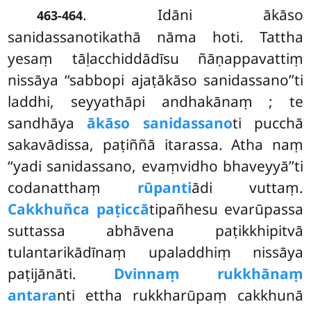
. Idāni ākāso
463-464
sanidassanotikathā nāma hoti. Tattha
yesaṃ tāḷacchiddādīsu ñāṇappavattiṃ
nissāya ‘‘sabbopi ajaṭākāso
sanidassano’’ti
laddhi, seyyathāpi andhakānaṃ
; te
sandhāya
ākāso sanidassano
ti pucchā
sakavādissa, paṭiññā itarassa. Atha naṃ
‘‘yadi sanidassano, evaṃvidho bhaveyyā’’ti
codanatthaṃ
rūpanti
ādi vuttaṃ.
Cakkhuñca paṭiccā
tipañhesu evarūpassa
suttassa abhāvena paṭikkhipitvā
tulantarikādīnaṃ upaladdhiṃ nissāya
paṭijānāti.
Dvinnaṃ rukkhānaṃ
antara
nti ettha rukkharūpaṃ cakkhunā