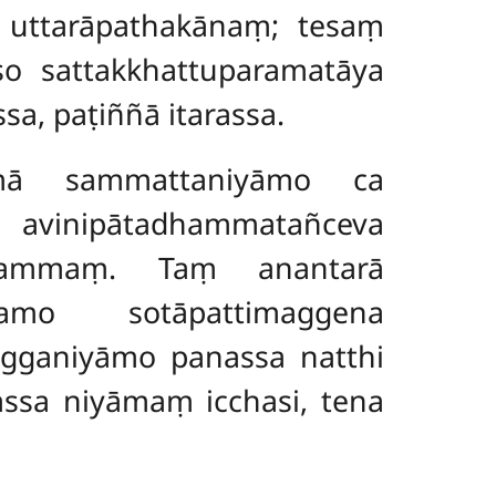
i uttarāpathakānaṃ; tesaṃ
so sattakkhattuparamatāya
a, paṭiññā itarassa.
mā sammattaniyāmo ca
avinipātadhammatañceva
yakammaṃ. Taṃ anantarā
ramo sotāpattimaggena
agganiyāmo panassa natthi
ssa niyāmaṃ icchasi, tena