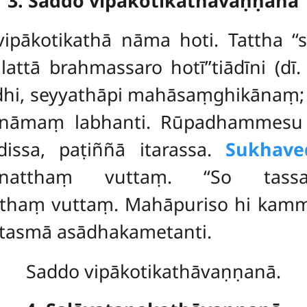
3. Saddo vipākotikathāvaṇṇanā
ipākotikathā nāma hoti. Tattha ‘
attā brahmassaro hotī’’tiādīni (dī
laddhi, seyyathāpi mahāsaṃghikāna
nāmaṃ labhanti. Rūpadhammesu p
issa, paṭiññā itarassa.
Sukhave
sanatthaṃ vuttaṃ. ‘‘So tass
thaṃ vuttaṃ. Mahāpuriso hi kamma
o, tasmā asādhakametanti.
Saddo vipākotikathāvaṇṇanā.