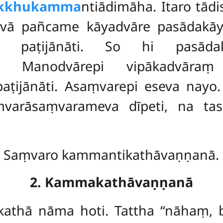
akkhukamma
ntiādimāha. Itaro tā
itvā pañcame kāyadvāre pasādakāy
a paṭijānāti. So hi pasādak
ti. Manodvārepi vipākadvāraṃ
ijānāti. Asaṃvarepi eseva nayo. ‘
ṃvarāsaṃvarameva dīpeti, na t
Saṃvaro kammantikathāvaṇṇanā.
2. Kammakathāvaṇṇanā
kathā nāma hoti. Tattha ‘‘nāhaṃ, 