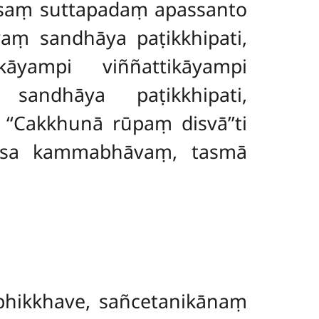
disaṃ suttapadaṃ apassanto
aṃ sandhāya paṭikkhipati,
āyampi viññattikāyampi
 sandhāya paṭikkhipati,
‘Cakkhunā rūpaṃ disvā’’ti
assa kammabhāvaṃ, tasmā
bhikkhave, sañcetanikānaṃ