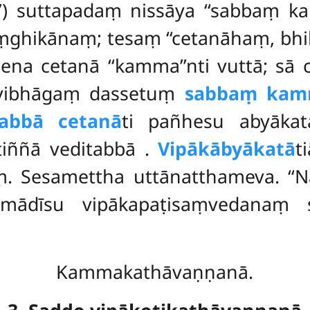
17) suttapadaṃ nissāya ‘‘sabbaṃ 
ṃghikānaṃ; tesaṃ ‘‘cetanāhaṃ, bh
esena cetanā ‘‘kamma’’nti vuttā; sā
 vibhāgaṃ dassetuṃ
sabbaṃ ka
abbā cetanā
ti pañhesu abyākat
ṭiññā veditabbā
.
Vipākābyākatā
t
. Sesamettha uttānatthameva. ‘‘Nā
mmādīsu vipākapaṭisaṃvedanaṃ
Kammakathāvaṇṇanā.