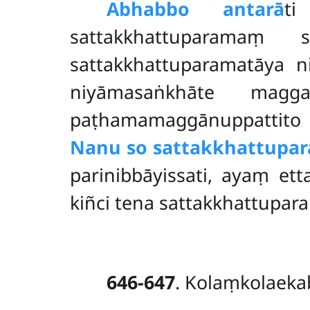
Abhabbo antarā
t
sattakkhattuparamaṃ 
sattakkhattuparamatāya 
niyāmasaṅkhāte ma
paṭhamamaggānuppattito t
Nanu so sattakkhattupa
parinibbāyissati, ayaṃ et
kiñci tena sattakkhattupar
646-647
. Kolaṃkolaeka