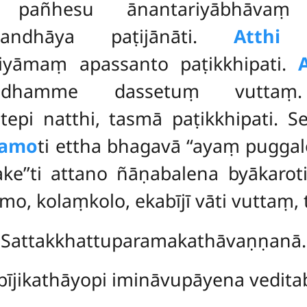
i pañhesu ānantariyābhāv
sandhāya paṭijānāti.
Atthi
niyāmaṃ apassanto paṭikkhipati.
ggadhamme dassetuṃ vutta
epi natthi, tasmā paṭikkhipati. S
ramo
ti ettha bhagavā ‘‘ayaṃ pugga
take’’ti attano ñāṇabalena byāka
amo, kolaṃkolo, ekabījī vāti vuttaṃ
Sattakkhattuparamakathāvaṇṇanā.
bījikathāyopi imināvupāyena vedita