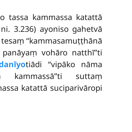
‘so tassa kammassa katattā
. ni. 3.236) ayoniso gahetvā
ṃ; tesaṃ ‘‘kammasamuṭṭhānā
anāyaṃ vohāro natthī’’ti
danīyo
tiādi ‘‘vipāko nāma
a kammassā’’ti suttaṃ
ssa katattā suciparivāropi