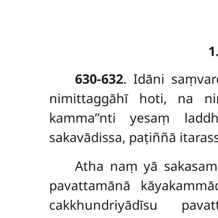
1
630-632
. Idāni
saṃvar
nimittaggāhī
hoti, na ni
kamma’’nti yesaṃ ladd
sakavādissa, paṭiññā itaras
Atha naṃ yā sakasama
pavattamānā kāyakammād
cakkhundriyādīsu pav