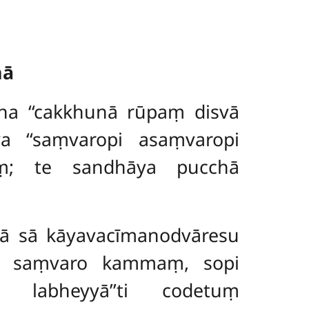
nā
ha ‘‘cakkhunā rūpaṃ disvā
ya ‘‘saṃvaropi asaṃvaropi
aṃ; te sandhāya pucchā
hā sā kāyavacīmanodvāresu
te saṃvaro kammaṃ, sopi
 labheyyā’’ti codetuṃ