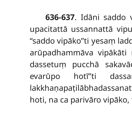
636-637
. Idāni
saddo v
upacitattā ussannattā vipul
‘‘saddo vipāko’’ti yesaṃ 
arūpadhammāva vipākāti 
dassetuṃ pucchā sakavād
evarūpo hotī’’ti das
lakkhaṇapaṭilābhadassanat
hoti, na ca parivāro vipāk