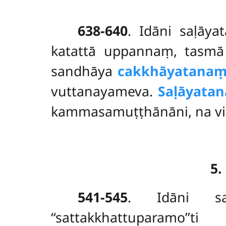
638-640
. Idāni
saḷāya
katattā uppannaṃ, tasmā 
sandhāya
cakkhāyatanaṃ
vuttanayameva.
Saḷāyata
kammasamuṭṭhānāni, na vi
5
541-545
. Idāni
s
‘‘sattakkhattuparamo’’