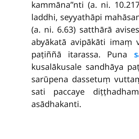
kammāna’’nti (a. ni. 10.2
laddhi, seyyathāpi mahāsa
(a. ni. 6.63) satthārā avis
abyākatā avipākāti imaṃ
paṭiññā itarassa. Puna
s
kusalākusale sandhāya pa
sarūpena dassetuṃ vuttaṃ
sati paccaye diṭṭhadha
asādhakanti.