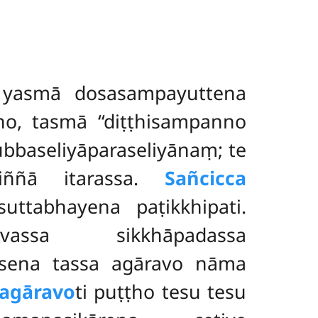
a yasmā dosasampayuttena
no, tasmā ‘‘diṭṭhisampanno
pubbaseliyāparaseliyānaṃ; te
ṭiññā itarassa.
Sañcicca
uttabhayena paṭikkhipati.
vassa sikkhāpadassa
asena tassa agāravo nāma
agāravo
ti puṭṭho tesu tesu