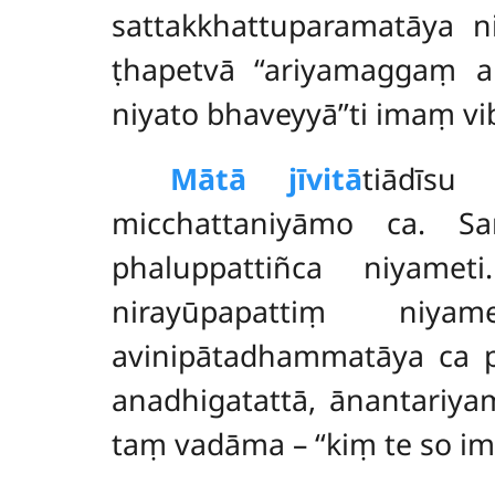
sattakkhattuparamatāya n
ṭhapetvā ‘‘ariyamaggaṃ a
niyato bhaveyyā’’ti imaṃ v
Mātā jīvitā
tiādīs
micchattaniyāmo ca. S
phaluppattiñca niyame
nirayūpapattiṃ niyam
avinipātadhammatāya ca p
anadhigatattā, ānantariy
taṃ vadāma – ‘‘kiṃ te so im