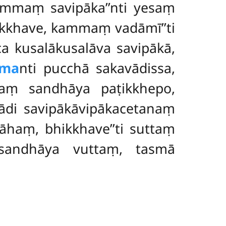
kammaṃ savipāka’’nti yesaṃ
ikkhave, kammaṃ vadāmī’’ti
 ca kusalākusalāva savipākā,
mma
nti pucchā sakavādissa,
aṃ sandhāya paṭikkhepo,
iādi savipākāvipākacetanaṃ
haṃ, bhikkhave’’ti suttaṃ
 sandhāya vuttaṃ, tasmā