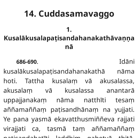
14. Cuddasamavaggo
1.
Kusalākusalapaṭisandahanakathāvaṇṇa
nā
. Idāni
686-690
kusalākusalapaṭisandahanakathā nāma
hoti. Tattha kusalaṃ vā akusalassa,
akusalaṃ vā kusalassa anantarā
uppajjanakaṃ nāma natthīti tesaṃ
aññamaññaṃ paṭisandhānaṃ na yujjati.
Ye pana yasmā ekavatthusmiññeva rajjati
virajjati ca, tasmā taṃ aññamaññaṃ
paṭisandahatīti laddhiṃ gahetvā ṭhitā,