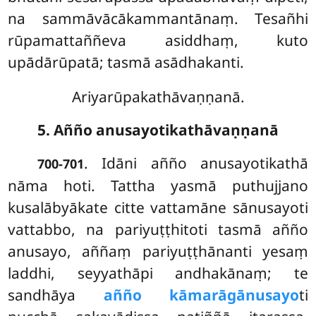
na sammāvācākammantānaṃ. Tesañhi
rūpamattaññeva asiddhaṃ, kuto
upādārūpatā; tasmā asādhakanti.
Ariyarūpakathāvaṇṇanā.
5. Añño anusayotikathāvaṇṇanā
. Idāni añño anusayotikathā
700-701
nāma hoti. Tattha yasmā puthujjano
kusalābyākate citte vattamāne sānusayoti
vattabbo, na pariyuṭṭhitoti tasmā añño
anusayo, aññaṃ pariyuṭṭhānanti
yesaṃ
laddhi, seyyathāpi andhakānaṃ; te
sandhāya
añño kāmarāgānusayo
ti