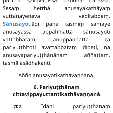
pucchā sakavādissa paṭiññā itarassa.
Sesaṃ heṭṭhā anusayakathāyaṃ
vuttanayeneva veditabbaṃ.
Sānusayo
tiādi pana tasmiṃ samaye
anusayassa appahīnattā sānusayoti
vattabbataṃ, anuppannattā ca
pariyuṭṭhitoti avattabbataṃ dīpeti, na
anusayapariyuṭṭhānānaṃ aññattaṃ,
tasmā asādhakanti.
Añño anusayotikathāvaṇṇanā.
6. Pariyuṭṭhānaṃ
cittavippayuttantikathāvaṇṇanā
. Idāni pariyuṭṭhānaṃ
702