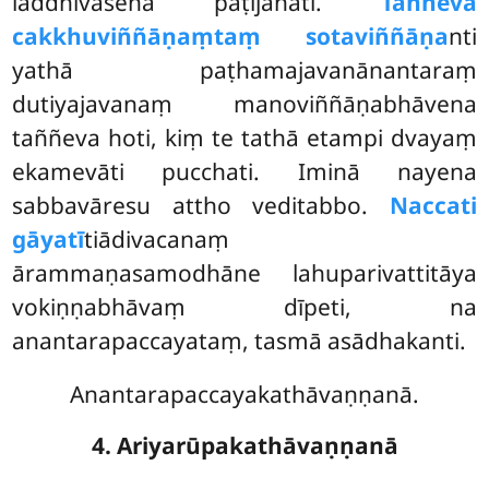
laddhivasena paṭijānāti.
Taññeva
cakkhuviññāṇaṃ
taṃ sotaviññāṇa
nti
yathā paṭhamajavanānantaraṃ
dutiyajavanaṃ manoviññāṇabhāvena
taññeva hoti, kiṃ te tathā etampi dvayaṃ
ekamevāti pucchati. Iminā nayena
sabbavāresu attho veditabbo.
Naccati
gāyatī
tiādivacanaṃ
ārammaṇasamodhāne lahuparivattitāya
vokiṇṇabhāvaṃ dīpeti, na
anantarapaccayataṃ, tasmā asādhakanti.
Anantarapaccayakathāvaṇṇanā.
4. Ariyarūpakathāvaṇṇanā