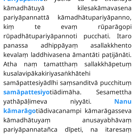
kāmadhātuyā kilesakāmavasena
pariyāpannattā kāmadhātupariyāpanno,
kiṃ te evaṃ rūparāgopi
rūpadhātupariyāpannoti pucchati. Itaro
panassa adhippāyaṃ asallakkhento
kevalaṃ laddhivasena āmantāti
paṭijānāti.
Atha naṃ tamatthaṃ sallakkhāpetuṃ
kusalavipākakiriyasaṅkhātehi
samāpattesiyādīhi saṃsanditvā pucchituṃ
samāpattesiyo
tiādimāha. Sesamettha
yathāpāḷimeva niyyāti.
Nanu
kāmarāgo
tiādivacanampi kāmarāgasseva
kāmadhātuyaṃ anusayabhāvaṃ
pariyāpannatañca dīpeti, na itaresaṃ