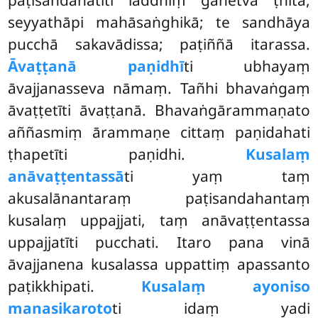
seyyathāpi mahāsaṅghikā; te sandhāya
pucchā sakavādissa; paṭiññā itarassa.
Āvaṭṭanā paṇidhī
ti ubhayaṃ
āvajjanasseva nāmaṃ. Tañhi bhavaṅgaṃ
āvaṭṭetīti āvaṭṭanā. Bhavaṅgārammaṇato
aññasmiṃ ārammaṇe cittaṃ paṇidahati
ṭhapetīti paṇidhi.
Kusalaṃ
anāvaṭṭentassā
ti yaṃ taṃ
akusalānantaraṃ paṭisandahantaṃ
kusalaṃ uppajjati, taṃ anāvaṭṭentassa
uppajjatīti pucchati. Itaro pana vinā
āvajjanena kusalassa uppattiṃ apassanto
paṭikkhipati.
Kusalaṃ ayoniso
manasikaroto
ti idaṃ yadi