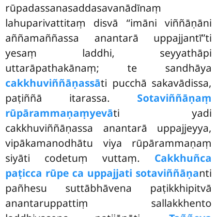
rūpadassanasaddasavanādīnaṃ
lahuparivattitaṃ disvā ‘‘imāni viññāṇāni
aññamaññassa anantarā uppajjantī’’ti
yesaṃ laddhi, seyyathāpi
uttarāpathakānaṃ; te sandhāya
cakkhuviññāṇassā
ti pucchā sakavādissa,
paṭiññā itarassa.
Sotaviññāṇaṃ
rūpārammaṇaṃyevā
ti yadi
cakkhuviññāṇassa anantarā uppajjeyya,
vipākamanodhātu viya rūpārammaṇaṃ
siyāti codetuṃ vuttaṃ.
Cakkhuñca
paṭicca rūpe ca uppajjati sotaviññāṇa
nti
pañhesu suttābhāvena paṭikkhipitvā
anantaruppattiṃ sallakkhento