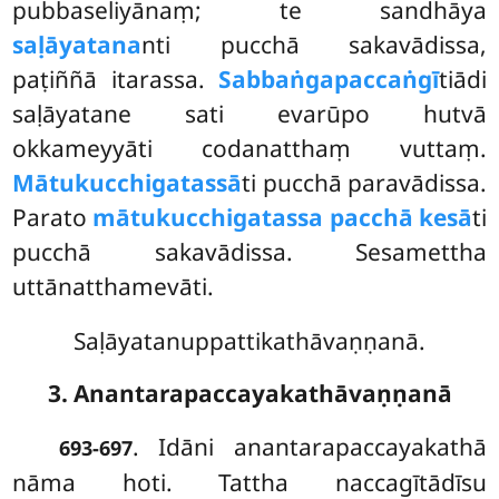
pubbaseliyānaṃ; te sandhāya
saḷāyatana
nti pucchā sakavādissa,
paṭiññā itarassa.
Sabbaṅgapaccaṅgī
tiādi
saḷāyatane
sati evarūpo hutvā
okkameyyāti codanatthaṃ vuttaṃ.
Mātukucchigatassā
ti pucchā paravādissa.
Parato
mātukucchigatassa pacchā kesā
ti
pucchā sakavādissa. Sesamettha
uttānatthamevāti.
Saḷāyatanuppattikathāvaṇṇanā.
3. Anantarapaccayakathāvaṇṇanā
. Idāni anantarapaccayakathā
693-697
nāma hoti. Tattha naccagītādīsu