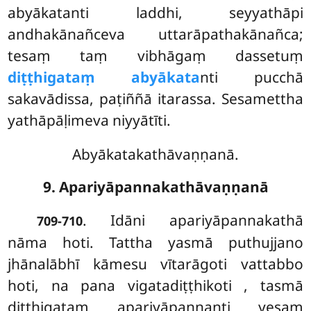
abyākatanti laddhi, seyyathāpi
andhakānañceva uttarāpathakānañca;
tesaṃ taṃ vibhāgaṃ dassetuṃ
diṭṭhigataṃ abyākata
nti pucchā
sakavādissa, paṭiññā itarassa. Sesamettha
yathāpāḷimeva niyyātīti.
Abyākatakathāvaṇṇanā.
9. Apariyāpannakathāvaṇṇanā
. Idāni
apariyāpannakathā
709-710
nāma hoti. Tattha yasmā puthujjano
jhānalābhī kāmesu vītarāgoti vattabbo
hoti, na pana vigatadiṭṭhikoti
, tasmā
diṭṭhigataṃ apariyāpannanti yesaṃ