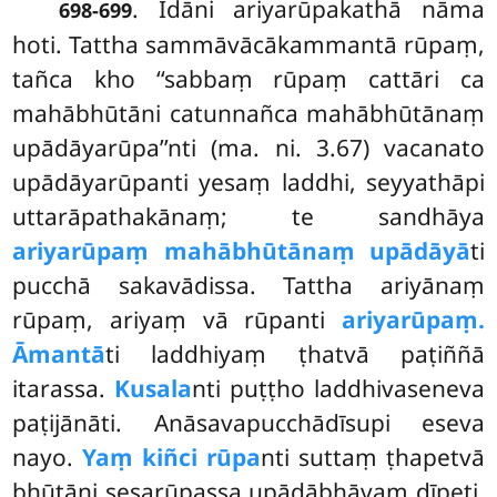
. Idāni ariyarūpakathā nāma
698-699
hoti. Tattha sammāvācākammantā rūpaṃ,
tañca kho ‘‘sabbaṃ rūpaṃ cattāri ca
mahābhūtāni catunnañca mahābhūtānaṃ
upādāyarūpa’’nti (ma. ni. 3.67) vacanato
upādāyarūpanti yesaṃ laddhi, seyyathāpi
uttarāpathakānaṃ; te sandhāya
ariyarūpaṃ mahābhūtānaṃ upādāyā
ti
pucchā
sakavādissa. Tattha ariyānaṃ
rūpaṃ, ariyaṃ vā rūpanti
ariyarūpaṃ.
Āmantā
ti laddhiyaṃ ṭhatvā paṭiññā
itarassa.
Kusala
nti puṭṭho laddhivaseneva
paṭijānāti. Anāsavapucchādīsupi eseva
nayo.
Yaṃ kiñci rūpa
nti suttaṃ ṭhapetvā
bhūtāni sesarūpassa upādābhāvaṃ dīpeti,