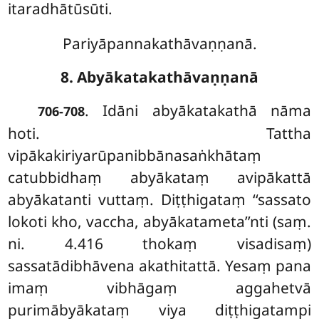
itaradhātūsūti.
Pariyāpannakathāvaṇṇanā.
8. Abyākatakathāvaṇṇanā
. Idāni abyākatakathā nāma
706-708
hoti. Tattha
vipākakiriyarūpanibbānasaṅkhātaṃ
catubbidhaṃ abyākataṃ avipākattā
abyākatanti vuttaṃ. Diṭṭhigataṃ ‘‘sassato
lokoti kho, vaccha, abyākatameta’’nti (saṃ.
ni. 4.416 thokaṃ visadisaṃ)
sassatādibhāvena akathitattā. Yesaṃ pana
imaṃ vibhāgaṃ aggahetvā
purimābyākataṃ viya diṭṭhigatampi