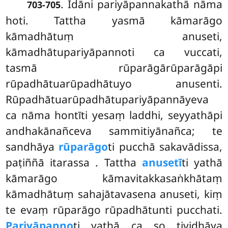
. Idāni
pariyāpannakathā nāma
703-705
hoti. Tattha yasmā kāmarāgo
kāmadhātuṃ anuseti,
kāmadhātupariyāpannoti ca vuccati,
tasmā rūparāgārūparāgāpi
rūpadhātuarūpadhātuyo anusenti.
Rūpadhātuarūpadhātupariyāpannāyeva
ca nāma hontīti yesaṃ laddhi, seyyathāpi
andhakānañceva sammitiyānañca; te
sandhāya
rūparāgo
ti pucchā sakavādissa,
paṭiññā itarassa
. Tattha
anusetī
ti yathā
kāmarāgo kāmavitakkasaṅkhātaṃ
kāmadhātuṃ sahajātavasena anuseti, kiṃ
te evaṃ rūparāgo rūpadhātunti pucchati.
Pariyāpanno
ti yathā ca so tividhāya