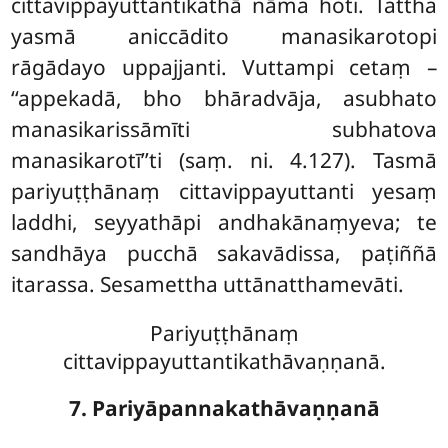
cittavippayuttantikathā nāma hoti. Tattha
yasmā aniccādito manasikarotopi
rāgādayo uppajjanti. Vuttampi cetaṃ –
‘‘appekadā, bho bhāradvāja, asubhato
manasikarissāmīti subhatova
manasikarotī’’ti (saṃ. ni. 4.127). Tasmā
pariyuṭṭhānaṃ cittavippayuttanti yesaṃ
laddhi, seyyathāpi andhakānaṃyeva; te
sandhāya pucchā sakavādissa, paṭiññā
itarassa. Sesamettha uttānatthamevāti.
Pariyuṭṭhānaṃ
cittavippayuttantikathāvaṇṇanā.
7. Pariyāpannakathāvaṇṇanā