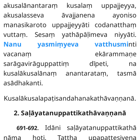
akusalānantaraṃ kusalaṃ uppajjeyya,
akusalasseva āvajjanena ayoniso
manasikaroto uppajjeyyāti codanatthaṃ
vuttaṃ. Sesaṃ yathāpāḷimeva niyyāti.
Nanu yasmiṃyeva vatthusmi
nti
vacanaṃ ekārammaṇe
sarāgavirāguppattiṃ dīpeti, na
kusalākusalānaṃ anantarataṃ, tasmā
asādhakanti.
Kusalākusalapaṭisandahanakathāvaṇṇanā.
2. Saḷāyatanuppattikathāvaṇṇanā
. Idāni
saḷāyatanuppattikathā
691-692
nāma hoti. Tattha upapattesiyena