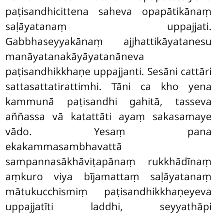
paṭisandhicittena saheva opapātikānaṃ
saḷāyatanaṃ uppajjati.
Gabbhaseyyakānaṃ ajjhattikāyatanesu
manāyatanakāyāyatanāneva
paṭisandhikkhaṇe uppajjanti. Sesāni cattāri
sattasattatirattimhi. Tāni ca kho yena
kammunā paṭisandhi gahitā, tasseva
aññassa vā katattāti ayaṃ sakasamaye
vādo. Yesaṃ pana
ekakammasambhavattā
sampannasākhāviṭapānaṃ rukkhādīnaṃ
aṃkuro viya bījamattaṃ saḷāyatanaṃ
mātukucchismiṃ paṭisandhikkhaṇeyeva
uppajjatīti laddhi, seyyathāpi