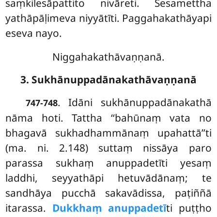
saṃkilesāpattito nivāreti. Sesamettha
yathāpāḷimeva niyyātīti. Paggahakathāyapi
eseva nayo.
Niggahakathāvaṇṇanā.
3. Sukhānuppadānakathāvaṇṇanā
. Idāni sukhānuppadānakathā
747-748
nāma hoti. Tattha ‘‘bahūnaṃ vata no
bhagavā sukhadhammānaṃ upahattā’’ti
(ma. ni. 2.148) suttaṃ nissāya paro
parassa sukhaṃ anuppadetīti yesaṃ
laddhi, seyyathāpi hetuvādānaṃ; te
sandhāya pucchā sakavādissa, paṭiññā
itarassa.
Dukkhaṃ anuppadetī
ti puṭṭho