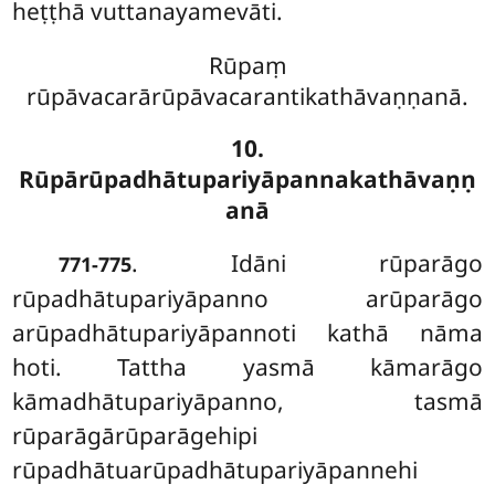
heṭṭhā vuttanayamevāti.
Rūpaṃ
rūpāvacarārūpāvacarantikathāvaṇṇanā.
10.
Rūpārūpadhātupariyāpannakathāvaṇṇ
anā
. Idāni rūparāgo
771-775
rūpadhātupariyāpanno arūparāgo
arūpadhātupariyāpannoti kathā nāma
hoti. Tattha yasmā kāmarāgo
kāmadhātupariyāpanno, tasmā
rūparāgārūparāgehipi
rūpadhātuarūpadhātupariyāpannehi