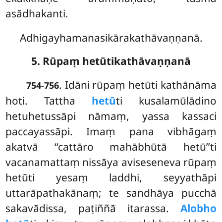
asādhakanti.
Adhigayhamanasikārakathāvaṇṇanā.
5. Rūpaṃ hetūtikathāvaṇṇanā
. Idāni rūpaṃ hetūti kathānāma
754-756
hoti. Tattha
hetū
ti kusalamūlādino
hetuhetussāpi nāmaṃ, yassa kassaci
paccayassāpi. Imaṃ
pana vibhāgaṃ
akatvā ‘‘cattāro mahābhūtā hetū’’ti
vacanamattaṃ nissāya aviseseneva rūpaṃ
hetūti yesaṃ laddhi, seyyathāpi
uttarāpathakānaṃ; te sandhāya pucchā
sakavādissa, paṭiññā itarassa.
Alobho