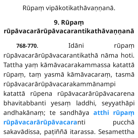
Rūpaṃ vipākotikathāvaṇṇanā.
9. Rūpaṃ
rūpāvacarārūpāvacarantikathāvaṇṇanā
. Idāni
rūpaṃ
768-770
rūpāvacarārūpāvacarantikathā nāma hoti.
Tattha yaṃ kāmāvacarakammassa katattā
rūpaṃ, taṃ yasmā kāmāvacaraṃ, tasmā
rūpāvacarārūpāvacarakammānampi
katattā rūpena rūpāvacarārūpāvacarena
bhavitabbanti
yesaṃ laddhi, seyyathāpi
andhakānaṃ; te sandhāya
atthi rūpaṃ
rūpāvacarārūpāvacara
nti pucchā
sakavādissa, paṭiññā itarassa. Sesamettha