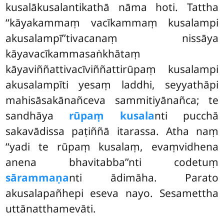
kusalākusalantikathā nāma hoti. Tattha
‘‘kāyakammaṃ vacīkammaṃ kusalampi
akusalampī’’tivacanaṃ
nissāya
kāyavacīkammasaṅkhātaṃ
kāyaviññattivacīviññattirūpaṃ kusalampi
akusalampīti yesaṃ laddhi, seyyathāpi
mahisāsakānañceva sammitiyānañca; te
sandhāya
rūpaṃ kusala
nti pucchā
sakavādissa paṭiññā itarassa. Atha naṃ
‘‘yadi te rūpaṃ kusalaṃ, evaṃvidhena
anena bhavitabba’’nti codetuṃ
sārammaṇa
nti ādimāha. Parato
akusalapañhepi eseva nayo. Sesamettha
uttānatthamevāti.