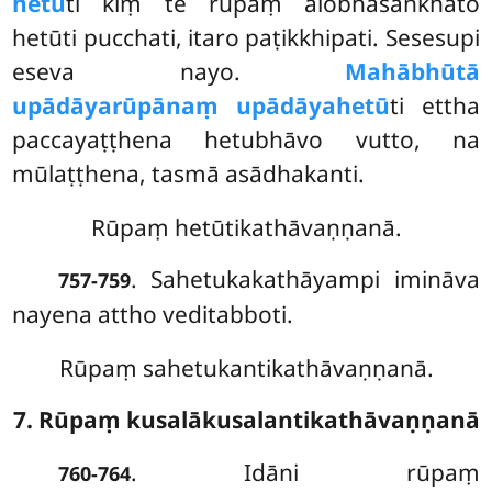
hetū
ti kiṃ te rūpaṃ alobhasaṅkhāto
hetūti pucchati, itaro paṭikkhipati. Sesesupi
eseva nayo.
Mahābhūtā
upādāyarūpānaṃ upādāyahetū
ti ettha
paccayaṭṭhena hetubhāvo vutto, na
mūlaṭṭhena, tasmā asādhakanti.
Rūpaṃ hetūtikathāvaṇṇanā.
. Sahetukakathāyampi
imināva
757-759
nayena attho veditabboti.
Rūpaṃ sahetukantikathāvaṇṇanā.
7. Rūpaṃ kusalākusalantikathāvaṇṇanā
. Idāni rūpaṃ
760-764