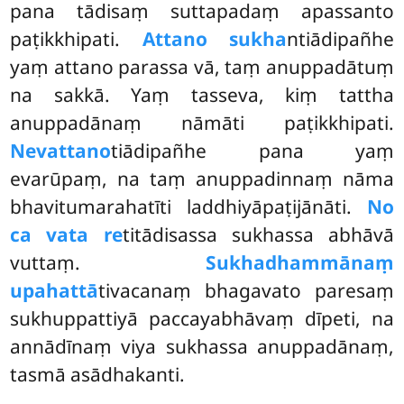
pana tādisaṃ suttapadaṃ apassanto
paṭikkhipati.
Attano sukha
ntiādipañhe
yaṃ
attano parassa vā, taṃ anuppadātuṃ
na sakkā. Yaṃ tasseva, kiṃ tattha
anuppadānaṃ nāmāti paṭikkhipati.
Nevattano
tiādipañhe pana yaṃ
evarūpaṃ, na taṃ anuppadinnaṃ nāma
bhavitumarahatīti laddhiyāpaṭijānāti.
No
ca vata re
titādisassa sukhassa abhāvā
vuttaṃ.
Sukhadhammānaṃ
upahattā
tivacanaṃ bhagavato paresaṃ
sukhuppattiyā paccayabhāvaṃ dīpeti, na
annādīnaṃ viya sukhassa anuppadānaṃ,
tasmā asādhakanti.