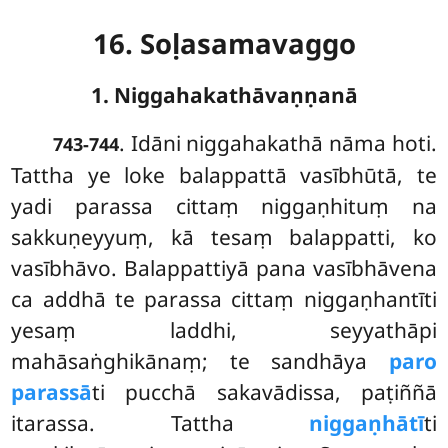
16. Soḷasamavaggo
1. Niggahakathāvaṇṇanā
. Idāni
niggahakathā nāma hoti.
743-744
Tattha ye loke balappattā vasībhūtā, te
yadi parassa cittaṃ niggaṇhituṃ na
sakkuṇeyyuṃ, kā tesaṃ balappatti, ko
vasībhāvo. Balappattiyā pana vasībhāvena
ca addhā te parassa cittaṃ niggaṇhantīti
yesaṃ laddhi, seyyathāpi
mahāsaṅghikānaṃ; te sandhāya
paro
parassā
ti pucchā sakavādissa, paṭiññā
itarassa. Tattha
niggaṇhātī
ti