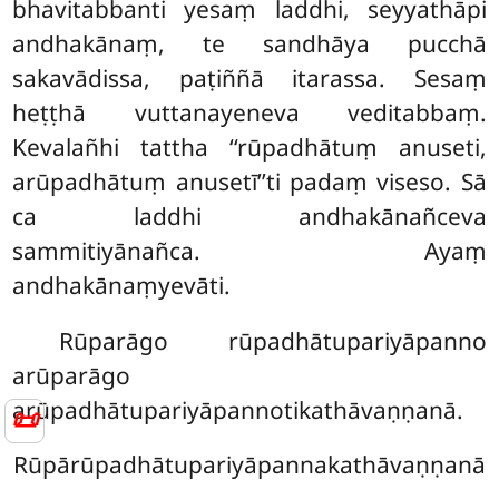
bhavitabbanti yesaṃ laddhi, seyyathāpi
andhakānaṃ, te sandhāya pucchā
sakavādissa, paṭiññā itarassa. Sesaṃ
heṭṭhā vuttanayeneva veditabbaṃ.
Kevalañhi tattha ‘‘rūpadhātuṃ anuseti,
arūpadhātuṃ anusetī’’ti padaṃ viseso. Sā
ca laddhi andhakānañceva
sammitiyānañca. Ayaṃ
andhakānaṃyevāti.
Rūparāgo rūpadhātupariyāpanno
arūparāgo
arūpadhātupariyāpannotikathāvaṇṇanā.
📜
Rūpārūpadhātupariyāpannakathāvaṇṇanā
.