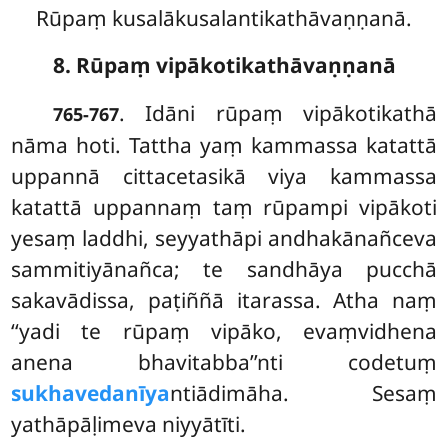
Rūpaṃ kusalākusalantikathāvaṇṇanā.
8. Rūpaṃ vipākotikathāvaṇṇanā
. Idāni rūpaṃ vipākotikathā
765-767
nāma hoti. Tattha yaṃ kammassa katattā
uppannā cittacetasikā viya kammassa
katattā uppannaṃ taṃ rūpampi vipākoti
yesaṃ laddhi, seyyathāpi andhakānañceva
sammitiyānañca; te
sandhāya pucchā
sakavādissa, paṭiññā itarassa. Atha naṃ
‘‘yadi te rūpaṃ vipāko, evaṃvidhena
anena bhavitabba’’nti codetuṃ
sukhavedanīya
ntiādimāha. Sesaṃ
yathāpāḷimeva niyyātīti.