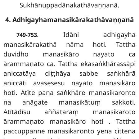
Sukhānuppadānakathāvaṇṇanā.
4. Adhigayhamanasikārakathāvaṇṇanā
. Idāni
adhigayha
749-753
manasikārakathā nāma hoti. Tattha
duvidho manasikāro nayato ca
ārammaṇato ca. Tattha ekasaṅkhārassāpi
aniccatāya diṭṭhāya sabbe saṅkhārā
aniccāti avasesesu nayato manasikāro
hoti. Atīte pana saṅkhāre manasikaronto
na anāgate manasikātuṃ sakkoti.
Atītādīsu aññataraṃ manasikaroto
ārammaṇato manasikāro hoti
. Tattha
paccuppanne manasikaronto yena cittena