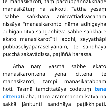
te manasikaroti, taṃ paccuppannakkhaṇe
manasikātuṃ na sakkoti. Tattha yesaṃ
‘‘sabbe saṅkhārā aniccā’’tiādivacanaṃ
nissāya ‘‘manasikaronto nāma adhigayha
adhigaṇhitvā saṅgaṇhitvā sabbe saṅkhāre
ekato manasikarotī’’ti laddhi, seyyathāpi
pubbaseliyāparaseliyānaṃ; te sandhāya
pucchā sakavādissa, paṭiññā itarassa.
Atha naṃ yasmā sabbe ekato
manasikarontena yena cittena te
manasikaroti, tampi manasikātabbaṃ
hoti. Tasmā taṃcittatāya codetuṃ
tena
cittenā
ti āha. Itaro ārammaṇaṃ katvā na
sakkā jānitunti sandhāya paṭikkhipati.