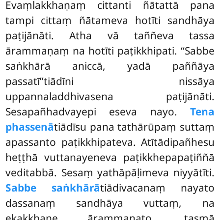
Evaṃlakkhaṇaṃ cittanti ñātattā pana
tampi cittaṃ ñātameva hotīti sandhāya
paṭijānāti. Atha vā taññeva tassa
ārammaṇaṃ na hotīti paṭikkhipati. ‘‘Sabbe
saṅkhārā aniccā, yadā paññāya
passatī’’tiādīni nissāya
uppannaladdhivasena
paṭijānāti.
Sesapañhadvayepi eseva nayo.
Tena
phassenā
tiādīsu pana tathārūpaṃ suttaṃ
apassanto paṭikkhipateva. Atītādipañhesu
heṭṭhā vuttanayeneva paṭikkhepapaṭiññā
veditabbā. Sesaṃ yathāpāḷimeva niyyātīti.
Sabbe saṅkhārā
tiādivacanaṃ nayato
dassanaṃ sandhāya vuttaṃ, na
ekakkhaṇe ārammaṇato, tasmā