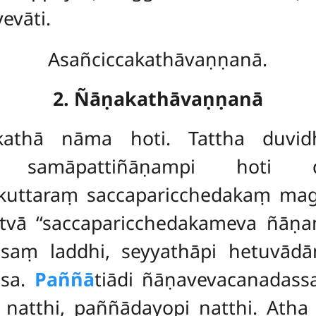
evāti.
Asañciccakathāvaṇṇanā.
2. Ñāṇakathāvaṇṇanā
kathā nāma hoti. Tattha duvi
aṃ samāpattiñāṇampi hoti d
kuttaraṃ saccaparicchedakaṃ ma
ā ‘‘saccaparicchedakameva ñāṇa
yesaṃ laddhi, seyyathāpi hetuvā
ssa.
Paññā
tiādi ñāṇavevacanadas
 natthi, paññādayopi natthi. Ath