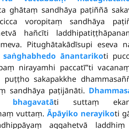
icca ghātaṃ sandhāya paṭiññā saka
cicca voropitaṃ sandhāya paṭi
tvā hañcīti laddhipatiṭṭhāpana
hitameva. Pitughātakādīsupi eseva
a
saṅghabhedo ānantariko
ti puc
ppaṃ
nirayamhi paccatī’’ti vacan
i puṭṭho sakapakkhe dhammasaññi
 sandhāya paṭijānāti.
Dhammas
 bhagavatā
ti suttaṃ ekan
thaṃ vuttaṃ.
Āpāyiko nerayiko
ti 
adhippāyaṃ aggahetvā laddhiṃ p