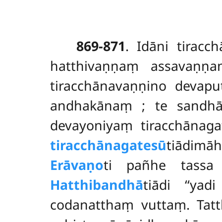
869-871
. Idāni tirac
hatthivaṇṇaṃ assavaṇṇaṃ
tiracchānavaṇṇino devaputt
andhakānaṃ
; te sandhā
devayoniyaṃ tiracchānaga
tiracchānagatesū
tiādimā
Erāvaṇo
ti pañhe tassa 
Hatthibandhā
tiādi ‘‘yad
codanatthaṃ vuttaṃ. Tat