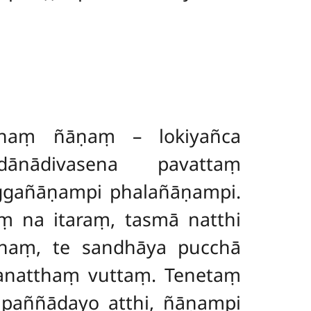
dhaṃ ñāṇaṃ – lokiyañca
ānādivasena pavattaṃ
ggañāṇampi phalañāṇampi.
ṃ na itaraṃ, tasmā natthi
dānaṃ, te sandhāya pucchā
sanatthaṃ vuttaṃ. Tenetaṃ
a paññādayo atthi, ñāṇampi