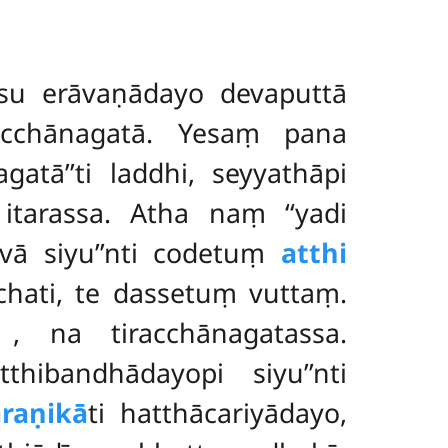
esu erāvaṇādayo devaputtā
racchānagatā. Yesaṃ pana
gatā’’ti laddhi, seyyathāpi
itarassa. Atha naṃ ‘‘yadi
vā siyu’’nti codetuṃ
atthi
chati, te dassetuṃ vuttaṃ.
a
, na tiracchānagatassa.
thibandhādayopi siyu’’nti
raṇikā
ti hatthācariyādayo,