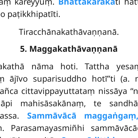
ṇaṃ kareyyuṃ.
Bhattakārakā
ti ha
o paṭikkhipatīti.
Tiracchānakathāvaṇṇanā.
5. Maggakathāvaṇṇanā
akathā nāma hoti. Tattha yesa
īvo suparisuddho hotī’’ti (a. n
nañca
cittavippayuttataṃ nissāya ‘
athāpi mahisāsakānaṃ, te sand
arassa.
Sammāvācā maggaṅgaṃ
ṃ. Parasamayasmiñhi sammāvācā