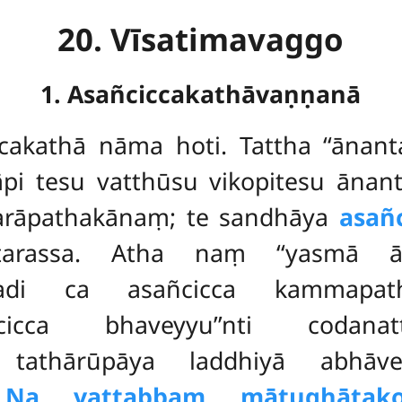
20. Vīsatimavaggo
1. Asañciccakathāvaṇṇanā
ccakathā nāma hoti. Tattha ‘‘ānan
pi tesu vatthūsu vikopitesu ānanta
tarāpathakānaṃ; te sandhāya
asañ
 itarassa. Atha naṃ ‘‘yasmā 
adi ca asañcicca kammapat
añcicca bhaveyyu’’nti cod
o tathārūpāya laddhiyā abhāve
.
Na vattabbaṃ mātughātak