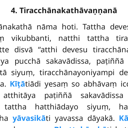
4. Tiracchānakathāvaṇṇanā
chānakathā nāma hoti. Tattha dev
 vikubbanti, natthi tattha ti
e disvā ‘‘atthi devesu tiracchāna
ya pucchā sakavādissa, paṭiññā 
tā siyuṃ, tiracchānayoniyampi de
ha.
Kīṭā
tiādi yesaṃ so abhāvaṃ ic
atthitāya paṭiññā sakavādiss
i tattha hatthiādayo siyuṃ, hat
tha
yāvasikā
ti yavassa dāyakā.
Kā