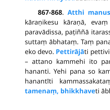
867-868
.
Atthi manus
kāraṇikesu kāraṇā, evaṃ
paravādissa, paṭiññā itaras
suttaṃ ābhataṃ. Taṃ pana
eko devo.
Pettirājā
ti petti
– attano kammehi ito 
hananti. Yehi pana so ka
hanantīti kammassakata
tamenaṃ, bhikkhave
ti ā