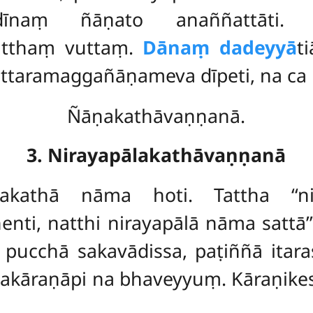
dīnaṃ ñāṇato anaññattāti
atthaṃ vuttaṃ.
Dānaṃ dadeyyā
t
kuttaramaggañāṇameva dīpeti, na ca
Ñāṇakathāvaṇṇanā.
3. Nirayapālakathāvaṇṇanā
ālakathā nāma hoti. Tattha ‘‘n
nti, natthi nirayapālā nāma sattā’
ucchā sakavādissa, paṭiññā itaras
kāraṇāpi na bhaveyyuṃ. Kāraṇikesu