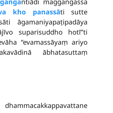
ggaṅga
ntiādi maggaṅgassa
va kho panassā
ti sutte
āti āgamaniyapaṭipadāya
vo suparisuddho hotī’’ti
nevāha
‘‘evamassāyaṃ ariyo
akavādinā ābhatasuttaṃ
hammacakkappavattane