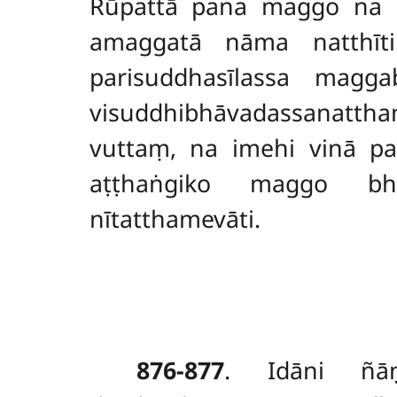
Rūpattā pana maggo na h
amaggatā nāma natthīt
parisuddhasīlassa magg
visuddhibhāvadassanatth
vuttaṃ, na imehi vinā p
aṭṭhaṅgiko maggo bhāv
nītatthamevāti.
876-877
. Idāni ñāṇ