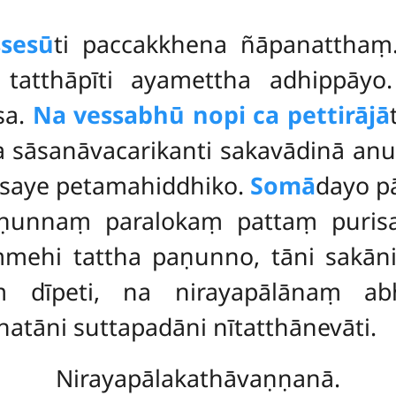
sesū
ti paccakkhena ñāpanatthaṃ
 tatthāpīti ayamettha adhippāy
sa.
Na vessabhū nopi ca pettirājā
 sāsanāvacarikanti sakavādinā an
visaye petamahiddhiko.
Somā
dayo p
paṇunnaṃ
paralokaṃ pattaṃ puri
mmehi tattha paṇunno, tāni sakā
ṃ dīpeti, na nirayapālānaṃ a
bhatāni suttapadāni nītatthānevāti.
Nirayapālakathāvaṇṇanā.