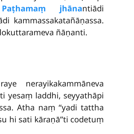
.
Paṭhamaṃ jhāna
ntiādi
iādi kammassakatañāṇassa.
 lokuttarameva ñāṇanti.
iraye nerayikakammāneva
’ti
yesaṃ laddhi, seyyathāpi
sa. Atha naṃ ‘‘yadi tattha
 hi sati kāraṇā’’ti codetuṃ