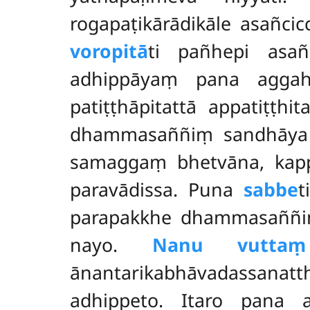
rogapaṭikārādikāle asañc
voropitā
ti pañhepi asañ
adhippāyaṃ pana aggahe
patiṭṭhāpitattā appatiṭṭ
dhammasaññiṃ sandhāy
samaggaṃ bhetvāna, ka
paravādissa. Puna
sabbe
t
parapakkhe dhammasaññiṃ
nayo.
Nanu vuttaṃ
ānantarikabhāvadassanat
adhippeto. Itaro pana 