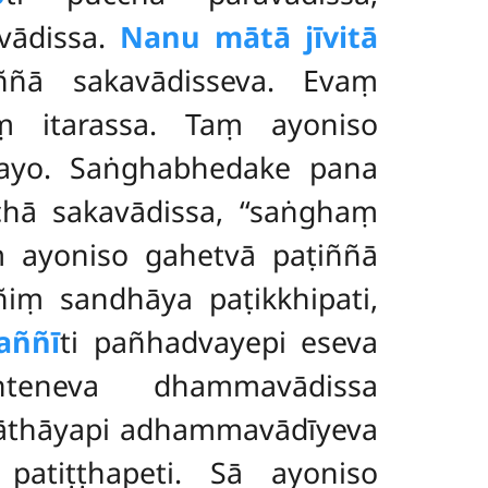
vādissa.
Nanu mātā jīvitā
ññā sakavādisseva. Evaṃ
ṃ itarassa. Taṃ ayoniso
 nayo. Saṅghabhedake pana
chā sakavādissa, ‘‘saṅghaṃ
aṃ ayoniso gahetvā paṭiññā
ṃ sandhāya paṭikkhipati,
aññī
ti
pañhadvayepi eseva
teneva dhammavādissa
gāthāyapi adhammavādīyeva
atiṭṭhapeti. Sā ayoniso