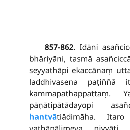
857-862
. Idāni
asañci
bhāriyāni, tasmā asañciccā
seyyathāpi ekaccānaṃ ut
laddhivasena paṭiññā
kammapathappattaṃ. Y
pāṇātipātādayopi as
hantvā
tiādimāha. Itar
yathāpāḷimeva niyyāti