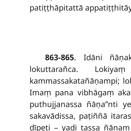
patiṭṭhāpitattā appatiṭṭhitāy
863-865
. Idāni
ñāṇa
lokuttarañca. Lokiy
kammassakatañāṇampi; lo
Imaṃ pana vibhāgaṃ akatv
puthujjanassa ñāṇa’’nti 
sakavādissa, paṭiññā itara
dīpeti – yadi tassa ñāṇaṃ