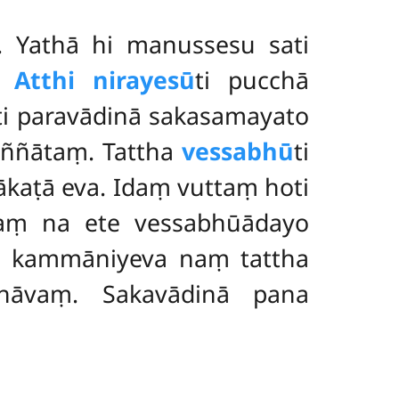
. Yathā hi manussesu sati
o.
Atthi nirayesū
ti pucchā
ti paravādinā sakasamayato
uññātaṃ. Tattha
vessabhū
ti
ākaṭā eva. Idaṃ vuttaṃ hoti
saṃ na ete vessabhūādayo
ni kammāniyeva naṃ tattha
bhāvaṃ. Sakavādinā pana