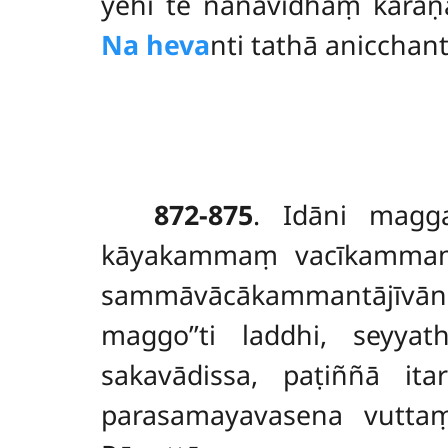
yehi te nānāvidhaṃ kāra
Na heva
nti tathā anicchant
872-875
. Idāni magg
kāyakammaṃ vacīkammaṃ āj
sammāvācākammantājīvā
maggo’’ti laddhi, seyy
sakavādissa, paṭiññā it
parasamayavasena vutta