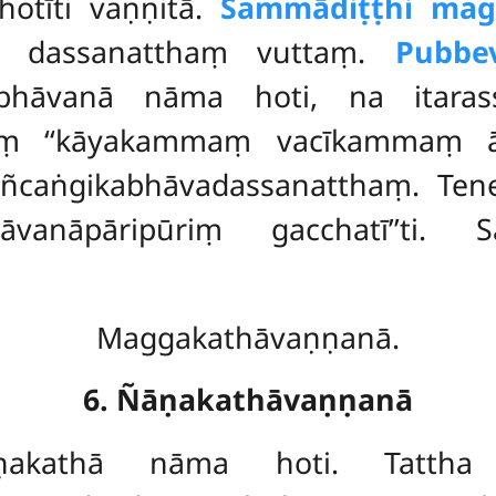
otīti vaṇṇitā.
Sammādiṭṭhi ma
i dassanatthaṃ vuttaṃ.
Pubbe
abhāvanā nāma hoti, na itarass
aṃ ‘‘kāyakammaṃ vacīkammaṃ ājī
añcaṅgikabhāvadassanatthaṃ. Te
anāpāripūriṃ gacchatī’’ti. S
Maggakathāvaṇṇanā.
6. Ñāṇakathāvaṇṇanā
akathā nāma hoti. Tattha d