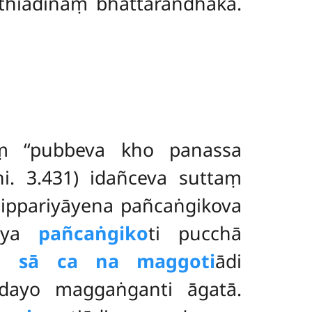
tthiādīnaṃ bhattarandhakā.
ṃ ‘‘pubbeva kho panassa
i. 3.431) idañceva suttaṃ
‘nippariyāyena pañcaṅgikova
hāya
pañcaṅgiko
ti pucchā
, sā ca na maggoti
ādi
dayo maggaṅganti āgatā.