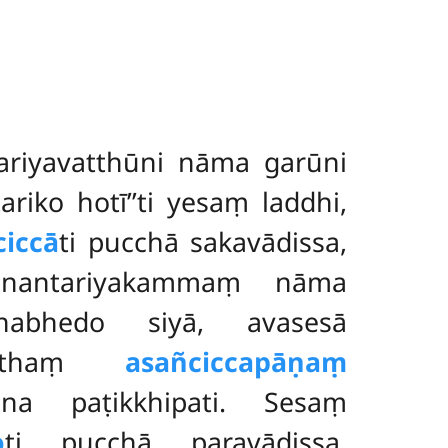
tariyavatthūni nāma garūni
riko hotī’’ti yesaṃ laddhi,
ciccā
ti pucchā sakavādissa,
ānantariyakammaṃ nāma
habhedo siyā, avasesā
anatthaṃ
asañciccapāṇaṃ
na paṭikkhipati. Sesaṃ
o
ti pucchā paravādissa,