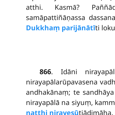
atthi. Kasmā? Paññā
samāpattiñāṇassa dassan
Dukkhaṃ parijānātī
ti lo
866
. Idāni
nirayap
nirayapālarūpavasena vadhe
andhakānaṃ; te sandhāya p
nirayapālā na siyuṃ, kamma
natthi nirayesū
tiādimāha.