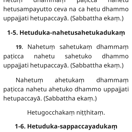
hetusampayutto ceva na ca hetu dhammo
uppajjati hetupaccayā. (Sabbattha ekaṃ.)
1-5. Hetuduka-nahetusahetukadukaṃ
. Nahetuṃ
sahetukaṃ dhammaṃ
19
paṭicca nahetu sahetuko dhammo
uppajjati hetupaccayā. (Sabbattha ekaṃ.)
Nahetuṃ
ahetukaṃ dhammaṃ
paṭicca nahetu ahetuko dhammo uppajjati
hetupaccayā. (Sabbattha ekaṃ.)
Hetugocchakaṃ niṭṭhitaṃ.
1-6. Hetuduka-sappaccayadukaṃ