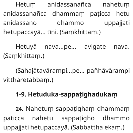
Hetuṃ anidassanañca nahetuṃ
anidassanañca dhammaṃ paṭicca hetu
anidassano dhammo uppajjati
hetupaccayā… tīṇi. (Saṃkhittaṃ.)
Hetuyā nava…pe… avigate nava.
(Saṃkhittaṃ.)
(Sahajātavārampi…pe… pañhāvārampi
vitthāretabbaṃ.)
1-9. Hetuduka-sappaṭighadukaṃ
. Nahetuṃ sappaṭighaṃ dhammaṃ
24
paṭicca nahetu sappaṭigho dhammo
uppajjati hetupaccayā. (Sabbattha ekaṃ.)