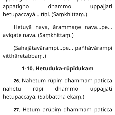
appaṭigho dhammo uppajjati
hetupaccayā… tīṇi. (Saṃkhittaṃ.)
Hetuyā nava, ārammaṇe nava…pe…
avigate nava. (Saṃkhittaṃ.)
(Sahajātavārampi…pe… pañhāvārampi
vitthāretabbaṃ.)
1-10. Hetuduka-rūpīdukaṃ
. Nahetuṃ rūpiṃ dhammaṃ paṭicca
26
nahetu rūpī dhammo uppajjati
hetupaccayā. (Sabbattha ekaṃ.)
. Hetuṃ arūpiṃ dhammaṃ paṭicca
27