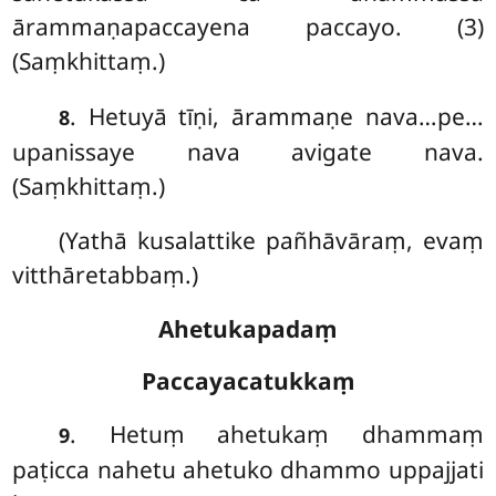
ārammaṇapaccayena paccayo. (3)
(Saṃkhittaṃ.)
. Hetuyā tīṇi, ārammaṇe nava…pe…
8
upanissaye nava avigate nava.
(Saṃkhittaṃ.)
(Yathā kusalattike pañhāvāraṃ, evaṃ
vitthāretabbaṃ.)
Ahetukapadaṃ
Paccayacatukkaṃ
. Hetuṃ ahetukaṃ dhammaṃ
9
paṭicca nahetu ahetuko dhammo uppajjati