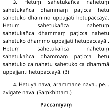
. Hetuṃ sahetukañca nahetuṃ
3
sahetukañca dhammaṃ paṭicca hetu
sahetuko dhammo uppajjati hetupaccayā.
Hetuṃ sahetukañca nahetuṃ
sahetukañca dhammaṃ paṭicca nahetu
sahetuko dhammo uppajjati
hetupaccayā
.
Hetuṃ sahetukañca nahetuṃ
sahetukañca dhammaṃ paṭicca hetu
sahetuko ca nahetu sahetuko ca dhammā
uppajjanti hetupaccayā. (3)
. Hetuyā
nava, ārammaṇe nava…pe…
4
avigate nava. (Saṃkhittaṃ.)
Paccanīyaṃ