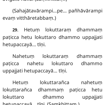
(Sahajātavārampi…pe… pañhāvārampi
evaṃ vitthāretabbaṃ.)
. Hetuṃ lokuttaraṃ dhammaṃ
29
paṭicca hetu lokuttaro dhammo uppajjati
hetupaccayā… tīṇi.
Nahetuṃ lokuttaraṃ dhammaṃ
paṭicca nahetu lokuttaro dhammo
uppajjati hetupaccayā… tīṇi.
Hetuṃ lokuttarañca nahetuṃ
lokuttarañca dhammaṃ paṭicca hetu
lokuttaro dhammo uppajjati
hetupaccayā… tīṇi. (Saṃkhittaṃ.)