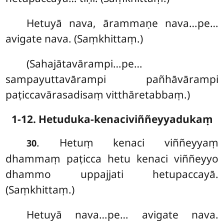
Hetuyā nava, ārammaṇe nava…pe…
avigate nava. (Saṃkhittaṃ.)
(Sahajātavārampi…pe…
sampayuttavārampi pañhāvārampi
paṭiccavārasadisaṃ vitthāretabbaṃ.)
1-12. Hetuduka-kenaciviññeyyadukaṃ
. Hetuṃ kenaci viññeyyaṃ
30
dhammaṃ paṭicca hetu kenaci viññeyyo
dhammo uppajjati hetupaccayā.
(Saṃkhittaṃ.)
Hetuyā
nava…pe… avigate nava.