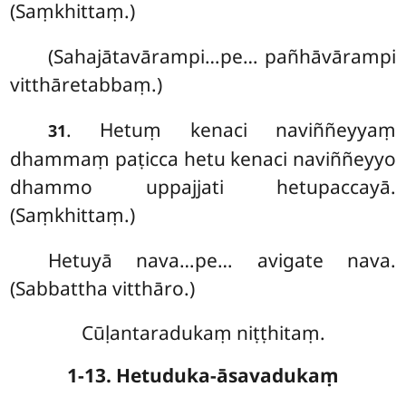
(Saṃkhittaṃ.)
(Sahajātavārampi…pe… pañhāvārampi
vitthāretabbaṃ.)
. Hetuṃ
kenaci naviññeyyaṃ
31
dhammaṃ paṭicca hetu kenaci naviññeyyo
dhammo uppajjati hetupaccayā.
(Saṃkhittaṃ.)
Hetuyā nava…pe… avigate nava.
(Sabbattha vitthāro.)
Cūḷantaradukaṃ niṭṭhitaṃ.
1-13. Hetuduka-āsavadukaṃ