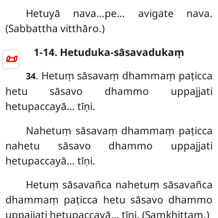
Hetuyā nava…pe… avigate nava.
(Sabbattha vitthāro.)
1-14. Hetuduka-sāsavadukaṃ
📜
. Hetuṃ sāsavaṃ dhammaṃ paṭicca
34
hetu sāsavo dhammo uppajjati
hetupaccayā… tīṇi.
Nahetuṃ sāsavaṃ dhammaṃ paṭicca
nahetu sāsavo dhammo uppajjati
hetupaccayā… tīṇi.
Hetuṃ
sāsavañca nahetuṃ sāsavañca
dhammaṃ paṭicca hetu sāsavo dhammo
uppajjati hetupaccayā… tīṇi. (Saṃkhittaṃ.)