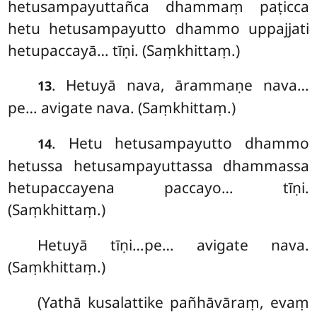
hetusampayuttañca dhammaṃ paṭicca
hetu hetusampayutto dhammo uppajjati
hetupaccayā… tīṇi. (Saṃkhittaṃ.)
. Hetuyā
nava, ārammaṇe nava…
13
pe… avigate nava. (Saṃkhittaṃ.)
. Hetu
hetusampayutto dhammo
14
hetussa hetusampayuttassa dhammassa
hetupaccayena paccayo… tīṇi.
(Saṃkhittaṃ.)
Hetuyā tīṇi…pe… avigate nava.
(Saṃkhittaṃ.)
(Yathā kusalattike pañhāvāraṃ, evaṃ