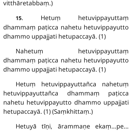
vitthāretabbaṃ.)
. Hetuṃ hetuvippayuttaṃ
15
dhammaṃ paṭicca nahetu hetuvippayutto
dhammo uppajjati hetupaccayā. (1)
Nahetuṃ hetuvippayuttaṃ
dhammaṃ paṭicca nahetu hetuvippayutto
dhammo uppajjati hetupaccayā. (1)
Hetuṃ
hetuvippayuttañca nahetuṃ
hetuvippayuttañca dhammaṃ paṭicca
nahetu hetuvippayutto dhammo uppajjati
hetupaccayā. (1) (Saṃkhittaṃ.)
Hetuyā tīṇi, ārammaṇe ekaṃ…pe…