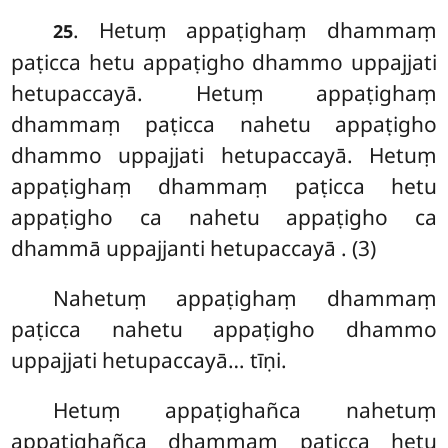
. Hetuṃ appaṭighaṃ dhammaṃ
25
paṭicca hetu appaṭigho dhammo uppajjati
hetupaccayā. Hetuṃ appaṭighaṃ
dhammaṃ paṭicca nahetu appaṭigho
dhammo uppajjati hetupaccayā. Hetuṃ
appaṭighaṃ dhammaṃ paṭicca hetu
appaṭigho ca nahetu appaṭigho ca
dhammā uppajjanti hetupaccayā
. (3)
Nahetuṃ appaṭighaṃ dhammaṃ
paṭicca nahetu appaṭigho dhammo
uppajjati hetupaccayā… tīṇi.
Hetuṃ
appaṭighañca nahetuṃ
appaṭighañca dhammaṃ paṭicca hetu