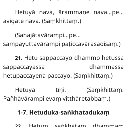
Hetuyā nava, ārammaṇe nava…pe…
avigate nava. (Saṃkhittaṃ.)
(Sahajātavārampi…pe…
sampayuttavārampi paṭiccavārasadisaṃ.)
. Hetu sappaccayo dhammo hetussa
21
sappaccayassa dhammassa
hetupaccayena paccayo. (Saṃkhittaṃ.)
Hetuyā tīṇi. (Saṃkhittaṃ.
Pañhāvārampi evaṃ vitthāretabbaṃ.)
1-7. Hetuduka-saṅkhatadukaṃ
. Hetuṃ
saṅkhataṃ dhammaṃ
22