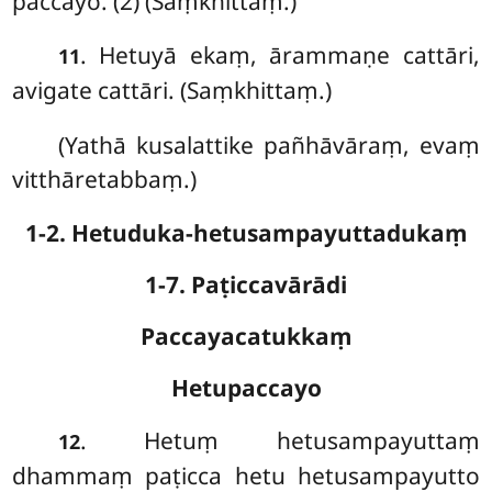
paccayo. (2) (Saṃkhittaṃ.)
. Hetuyā
ekaṃ, ārammaṇe cattāri,
11
avigate cattāri. (Saṃkhittaṃ.)
(Yathā kusalattike pañhāvāraṃ, evaṃ
vitthāretabbaṃ.)
1-2. Hetuduka-hetusampayuttadukaṃ
1-7. Paṭiccavārādi
Paccayacatukkaṃ
Hetupaccayo
. Hetuṃ hetusampayuttaṃ
12
dhammaṃ paṭicca hetu hetusampayutto