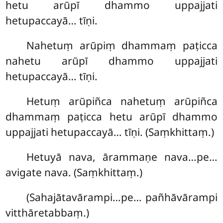
hetu arūpī dhammo uppajjati
hetupaccayā… tīṇi.
Nahetuṃ arūpiṃ dhammaṃ paṭicca
nahetu arūpī dhammo uppajjati
hetupaccayā… tīṇi.
Hetuṃ
arūpiñca nahetuṃ arūpiñca
dhammaṃ paṭicca hetu arūpī dhammo
uppajjati hetupaccayā… tīṇi. (Saṃkhittaṃ.)
Hetuyā nava, ārammaṇe nava…pe…
avigate nava. (Saṃkhittaṃ.)
(Sahajātavārampi…pe… pañhāvārampi
vitthāretabbaṃ.)