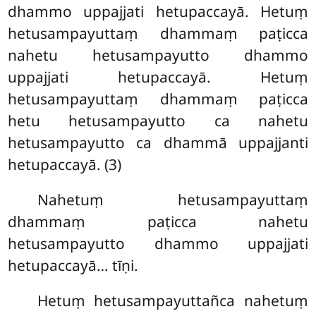
dhammo uppajjati hetupaccayā. Hetuṃ
hetusampayuttaṃ dhammaṃ paṭicca
nahetu hetusampayutto dhammo
uppajjati hetupaccayā. Hetuṃ
hetusampayuttaṃ dhammaṃ paṭicca
hetu hetusampayutto ca nahetu
hetusampayutto ca dhammā uppajjanti
hetupaccayā. (3)
Nahetuṃ hetusampayuttaṃ
dhammaṃ paṭicca nahetu
hetusampayutto dhammo uppajjati
hetupaccayā… tīṇi.
Hetuṃ hetusampayuttañca nahetuṃ