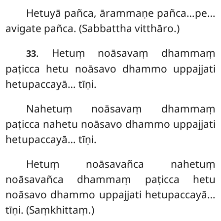
Hetuyā pañca, ārammaṇe pañca…pe…
avigate pañca. (Sabbattha vitthāro.)
. Hetuṃ noāsavaṃ dhammaṃ
33
paṭicca hetu noāsavo dhammo uppajjati
hetupaccayā… tīṇi.
Nahetuṃ noāsavaṃ dhammaṃ
paṭicca nahetu noāsavo dhammo uppajjati
hetupaccayā… tīṇi.
Hetuṃ noāsavañca
nahetuṃ
noāsavañca dhammaṃ paṭicca hetu
noāsavo dhammo uppajjati hetupaccayā…
tīṇi. (Saṃkhittaṃ.)