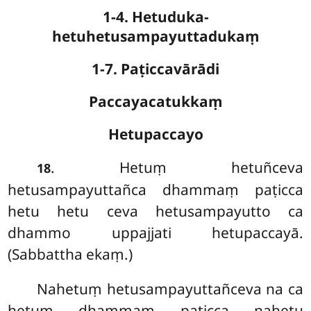
1-4. Hetuduka-
hetuhetusampayuttadukaṃ
1-7. Paṭiccavārādi
Paccayacatukkaṃ
Hetupaccayo
. Hetuṃ hetuñceva
18
hetusampayuttañca dhammaṃ paṭicca
hetu hetu ceva hetusampayutto ca
dhammo uppajjati hetupaccayā.
(Sabbattha ekaṃ.)
Nahetuṃ hetusampayuttañceva na ca
hetuṃ dhammaṃ paṭicca nahetu