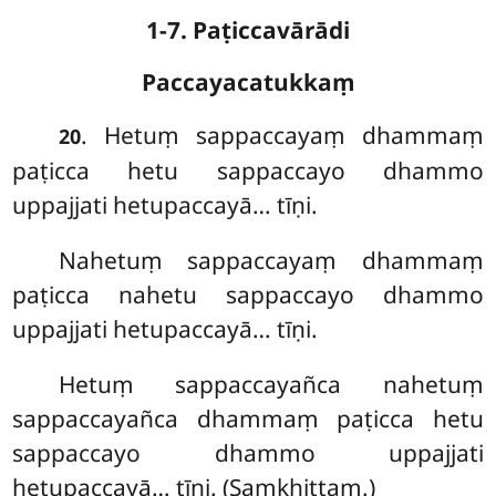
1-7. Paṭiccavārādi
Paccayacatukkaṃ
. Hetuṃ sappaccayaṃ dhammaṃ
20
paṭicca hetu sappaccayo dhammo
uppajjati hetupaccayā… tīṇi.
Nahetuṃ sappaccayaṃ dhammaṃ
paṭicca nahetu sappaccayo dhammo
uppajjati hetupaccayā… tīṇi.
Hetuṃ sappaccayañca nahetuṃ
sappaccayañca dhammaṃ paṭicca hetu
sappaccayo dhammo uppajjati
hetupaccayā… tīṇi. (Saṃkhittaṃ.)