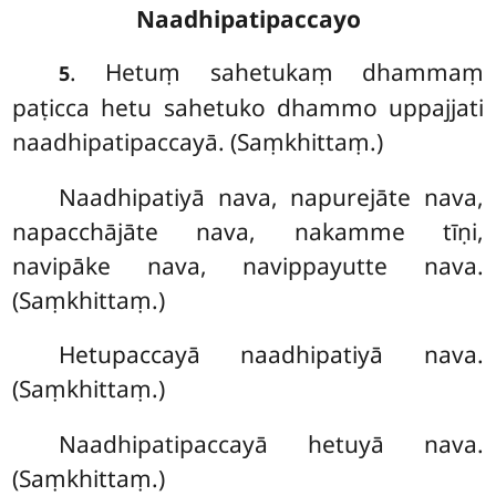
Naadhipatipaccayo
. Hetuṃ sahetukaṃ dhammaṃ
5
paṭicca hetu sahetuko dhammo uppajjati
naadhipatipaccayā. (Saṃkhittaṃ.)
Naadhipatiyā nava, napurejāte nava,
napacchājāte nava, nakamme tīṇi,
navipāke nava, navippayutte nava.
(Saṃkhittaṃ.)
Hetupaccayā naadhipatiyā nava.
(Saṃkhittaṃ.)
Naadhipatipaccayā hetuyā nava.
(Saṃkhittaṃ.)