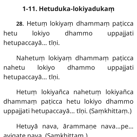
1-11. Hetuduka-lokiyadukaṃ
. Hetuṃ
lokiyaṃ dhammaṃ paṭicca
28
hetu lokiyo dhammo uppajjati
hetupaccayā… tīṇi.
Nahetuṃ lokiyaṃ dhammaṃ paṭicca
nahetu lokiyo dhammo uppajjati
hetupaccayā… tīṇi.
Hetuṃ lokiyañca nahetuṃ lokiyañca
dhammaṃ paṭicca hetu lokiyo dhammo
uppajjati hetupaccayā… tīṇi. (Saṃkhittaṃ.)
Hetuyā
nava, ārammaṇe nava…pe…
avigate nava. (Saṃkhittaṃ.)