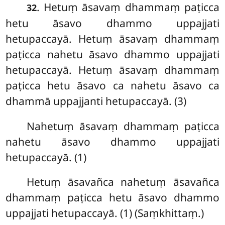
. Hetuṃ
āsavaṃ dhammaṃ paṭicca
32
hetu āsavo dhammo uppajjati
hetupaccayā. Hetuṃ āsavaṃ dhammaṃ
paṭicca nahetu āsavo dhammo uppajjati
hetupaccayā. Hetuṃ āsavaṃ dhammaṃ
paṭicca hetu āsavo ca nahetu āsavo ca
dhammā uppajjanti hetupaccayā. (3)
Nahetuṃ āsavaṃ dhammaṃ paṭicca
nahetu āsavo dhammo uppajjati
hetupaccayā. (1)
Hetuṃ āsavañca nahetuṃ āsavañca
dhammaṃ paṭicca hetu āsavo dhammo
uppajjati hetupaccayā. (1) (Saṃkhittaṃ.)