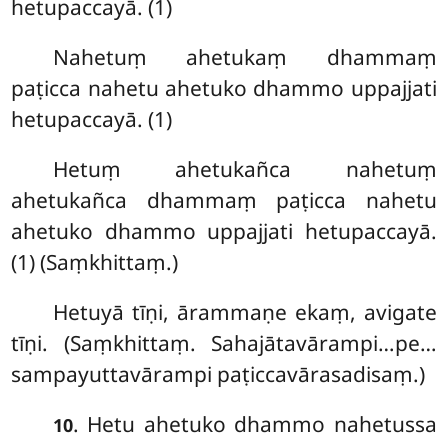
hetupaccayā. (1)
Nahetuṃ ahetukaṃ dhammaṃ
paṭicca nahetu ahetuko dhammo uppajjati
hetupaccayā. (1)
Hetuṃ ahetukañca nahetuṃ
ahetukañca dhammaṃ paṭicca nahetu
ahetuko dhammo uppajjati hetupaccayā.
(1) (Saṃkhittaṃ.)
Hetuyā tīṇi, ārammaṇe ekaṃ, avigate
tīṇi. (Saṃkhittaṃ. Sahajātavārampi…pe…
sampayuttavārampi paṭiccavārasadisaṃ.)
. Hetu ahetuko dhammo nahetussa
10