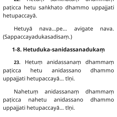
paṭicca hetu saṅkhato dhammo uppajjati
hetupaccayā.
Hetuyā
nava…pe… avigate nava.
(Sappaccayadukasadisaṃ.)
1-8. Hetuduka-sanidassanadukaṃ
. Hetuṃ anidassanaṃ dhammaṃ
23
paṭicca hetu anidassano dhammo
uppajjati hetupaccayā… tīṇi.
Nahetuṃ
anidassanaṃ dhammaṃ
paṭicca nahetu anidassano dhammo
uppajjati hetupaccayā… tīṇi.