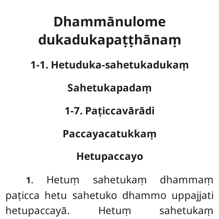
Dhammānulome
dukadukapaṭṭhānaṃ
1-1. Hetuduka-sahetukadukaṃ
Sahetukapadaṃ
1-7. Paṭiccavārādi
Paccayacatukkaṃ
Hetupaccayo
. Hetuṃ
sahetukaṃ dhammaṃ
1
paṭicca hetu sahetuko dhammo uppajjati
hetupaccayā. Hetuṃ sahetukaṃ