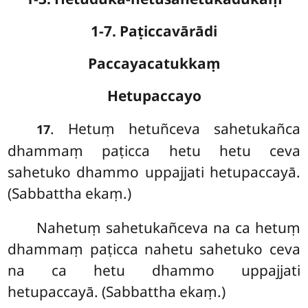
1-7. Paṭiccavārādi
Paccayacatukkaṃ
Hetupaccayo
. Hetuṃ
hetuñceva sahetukañca
17
dhammaṃ paṭicca hetu hetu ceva
sahetuko dhammo uppajjati hetupaccayā.
(Sabbattha ekaṃ.)
Nahetuṃ sahetukañceva na ca hetuṃ
dhammaṃ paṭicca nahetu sahetuko ceva
na ca hetu dhammo uppajjati
hetupaccayā. (Sabbattha ekaṃ.)