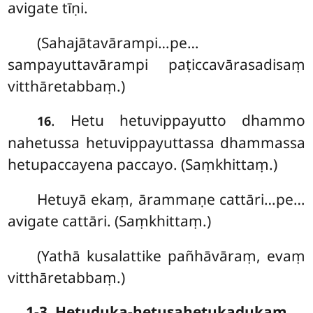
avigate tīṇi.
(Sahajātavārampi…pe…
sampayuttavārampi paṭiccavārasadisaṃ
vitthāretabbaṃ.)
. Hetu hetuvippayutto dhammo
16
nahetussa hetuvippayuttassa dhammassa
hetupaccayena paccayo. (Saṃkhittaṃ.)
Hetuyā ekaṃ, ārammaṇe cattāri…pe…
avigate cattāri. (Saṃkhittaṃ.)
(Yathā kusalattike pañhāvāraṃ, evaṃ
vitthāretabbaṃ.)
1-3. Hetuduka-hetusahetukadukaṃ